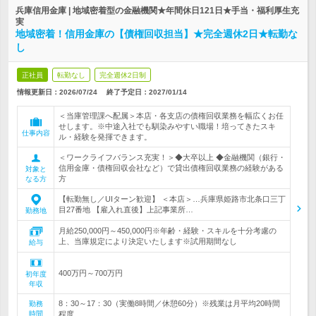
兵庫信用金庫 | 地域密着型の金融機関★年間休日121日★手当・福利厚生充
実
地域密着！信用金庫の【債権回収担当】★完全週休2日★転勤な
し
正社員
転勤なし
完全週休2日制
情報更新日：2026/07/24
終了予定日：
2027/01/14
＜当庫管理課へ配属＞本店・各支店の債権回収業務を幅広くお任
せします。※中途入社でも馴染みやすい職場！培ってきたスキ
仕事内容
ル・経験を発揮できます。
＜ワークライフバランス充実！＞◆大卒以上 ◆金融機関（銀行・
信用金庫・債権回収会社など）で貸出債権回収業務の経験がある
対象と
方
なる方
【転勤無し／UIターン歓迎】 ＜本店＞…兵庫県姫路市北条口三丁
目27番地 【雇入れ直後】上記事業所…
勤務地
月給250,000円～450,000円※年齢・経験・スキルを十分考慮の
上、当庫規定により決定いたします※試用期間なし
給与
400万円～700万円
初年度
年収
8：30～17：30（実働8時間／休憩60分）※残業は月平均20時間
勤務
時間
程度