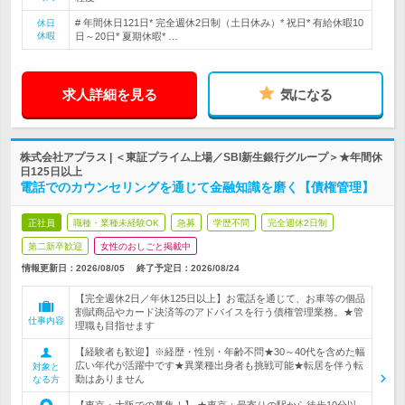
# 年間休日121日* 完全週休2日制（土日休み）* 祝日* 有給休暇10
休日
休暇
日～20日* 夏期休暇* …
求人詳細を見る
気になる
株式会社アプラス | ＜東証プライム上場／SBI新生銀行グループ＞★年間休
日125日以上
電話でのカウンセリングを通じて金融知識を磨く【債権管理】
正社員
職種・業種未経験OK
急募
学歴不問
完全週休2日制
第二新卒歓迎
女性のおしごと掲載中
情報更新日：2026/08/05
終了予定日：
2026/08/24
【完全週休2日／年休125日以上】お電話を通じて、お車等の個品
割賦商品やカード決済等のアドバイスを行う債権管理業務。★管
仕事内容
理職も目指せます
【経験者も歓迎】※経歴・性別・年齢不問★30～40代を含めた幅
広い年代が活躍中です★異業種出身者も挑戦可能★転居を伴う転
対象と
勤はありません
なる方