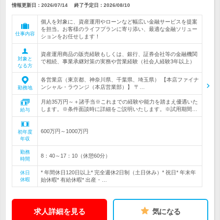
情報更新日：2026/07/14
終了予定日：
2026/08/10
個人を対象に、資産運用やローンなど幅広い金融サービスを提案
を担当。お客様のライフプランに寄り添い、最適な金融ソリュー
仕事内容
ションをお任せします！
資産運用商品の販売経験もしくは、銀行、証券会社等の金融機関
対象と
で相続、事業承継対策の実務や営業経験（社会人経験3年以上）
なる方
各営業店（東京都、神奈川県、千葉県、埼玉県） 【本店ファイナ
ンシャル・ラウンジ（本店営業部）】 〒…
勤務地
月給35万円～＋諸手当※これまでの経験や能力を踏まえ優遇いた
します。※条件面談時に詳細をご説明いたします。※試用期間…
給与
600万円～1000万円
初年度
年収
勤務
8：40～17：10（休憩60分）
時間
* 年間休日120日以上* 完全週休2日制（土日休み）* 祝日* 年末年
休日
休暇
始休暇* 有給休暇* 出産・…
求人詳細を見る
気になる