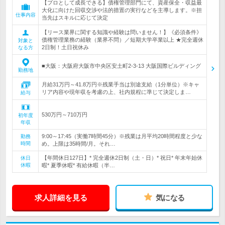
【プロとして成長できる】債権管理部門にて、資産保全・収益最
大化に向けた回収交渉や法的措置の実行などを主導します。※担
仕事内容
当先はスキルに応じて決定
【リース業界に関する知識や経験は問いません！】《必須条件》
債権管理業務の経験（業界不問）／短期大学卒業以上 ★完全週休
対象と
2日制！土日祝休み
なる方
■大阪：大阪府大阪市中央区安土町2-3-13 大阪国際ビルディング
勤務地
月給31万円～41.8万円※残業手当は別途支給（1分単位）※キャ
リア内容や現年収を考慮の上、社内規程に準じて決定しま…
給与
530万円～710万円
初年度
年収
9:00～17:45（実働7時間45分）※残業は月平均20時間程度と少な
勤務
時間
め。上限は35時間/月。それ…
【年間休日127日】* 完全週休2日制（土・日）* 祝日* 年末年始休
休日
休暇
暇* 夏季休暇* 有給休暇（半…
求人詳細を見る
気になる