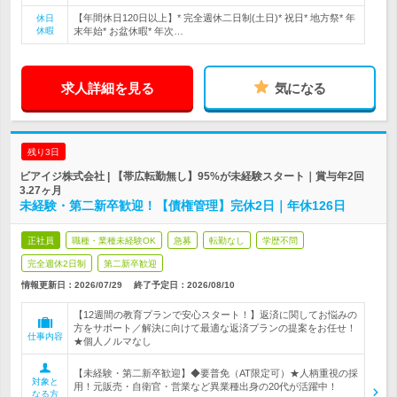
【年間休日120日以上】* 完全週休二日制(土日)* 祝日* 地方祭* 年
休日
休暇
末年始* お盆休暇* 年次…
求人詳細を見る
気になる
残り3日
ビアイジ株式会社 | 【帯広転勤無し】95%が未経験スタート｜賞与年2回
3.27ヶ月
未経験・第二新卒歓迎！【債権管理】完休2日｜年休126日
正社員
職種・業種未経験OK
急募
転勤なし
学歴不問
完全週休2日制
第二新卒歓迎
情報更新日：2026/07/29
終了予定日：
2026/08/10
【12週間の教育プランで安心スタート！】返済に関してお悩みの
方をサポート／解決に向けて最適な返済プランの提案をお任せ！
仕事内容
★個人ノルマなし
【未経験・第二新卒歓迎】◆要普免（AT限定可）★人柄重視の採
対象と
用！元販売・自衛官・営業など異業種出身の20代が活躍中！
なる方