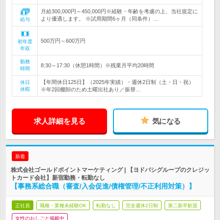
月給300,000円～450,000円※経験・年齢を考慮の上、当社規定に
より優遇します。 ※試用期間6ヶ月（同条件）…
給与
500万円～600万円
初年度
年収
勤務
8:30～17:30（休憩1時間）※残業月平均20時間
時間
【年間休日125日】（2025年実績）・週休2日制（土・日・祝）
休日
休暇
※年2回棚卸のため土曜出社あり／振替…
求人詳細を見る
気になる
新着
株式会社ゴールドポイントマーケティング | 【ヨドバシグループのクレジッ
トカード会社】新宿勤務・転勤なし
【事務系総合職（審査/入会促進/債権管理/不正利用対策）】
正社員
職種・業種未経験OK
転勤なし
完全週休2日制
第二新卒歓迎
女性のおしごと掲載中