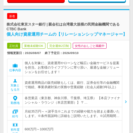
新着
株式会社東京スター銀行 | 親会社は台湾最大規模の民間金融機関である
CTBC Bank
個人向け資産運用チームの【リレーションシップマネージャー】
正社員
業種未経験OK
完全週休2日制
女性のおしごと掲載中
情報更新日：2026/08/07
終了予定日：
2026/09/10
個人を対象に、資産運用やローンなど幅広い金融サービスを提案
を担当。お客様のライフプランに寄り添い、最適な金融ソリュー
仕事内容
ションをお任せします！
資産運用商品の販売経験もしくは、銀行、証券会社等の金融機関
対象と
で相続、事業承継対策の実務や営業経験（社会人経験3年以上）
なる方
各営業店（東京都、神奈川県、千葉県、埼玉県） 【本店ファイナ
ンシャル・ラウンジ（本店営業部）】 〒…
勤務地
月給35万円～＋諸手当※これまでの経験や能力を踏まえ優遇いた
します。※条件面談時に詳細をご説明いたします。※試用期間…
給与
600万円～1000万円
初年度