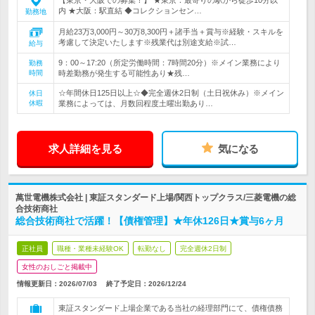
【東京・大阪での募集！】 ★東京：最寄りの駅から徒歩10分以
内 ★大阪：駅直結 ◆コレクションセン…
勤務地
月給23万3,000円～30万8,300円＋諸手当＋賞与※経験・スキルを
考慮して決定いたします※残業代は別途支給※試…
給与
9：00～17:20（所定労働時間：7時間20分）※メイン業務により
勤務
時間
時差勤務が発生する可能性あり★残…
☆年間休日125日以上☆◆完全週休2日制（土日祝休み）※メイン
休日
休暇
業務によっては、月数回程度土曜出勤あり…
求人詳細を見る
気になる
萬世電機株式会社 | 東証スタンダード上場/関西トップクラス/三菱電機の総
合技術商社
総合技術商社で活躍！【債権管理】★年休126日★賞与6ヶ月
正社員
職種・業種未経験OK
転勤なし
完全週休2日制
女性のおしごと掲載中
情報更新日：2026/07/03
終了予定日：
2026/12/24
東証スタンダード上場企業である当社の経理部門にて、債権債務