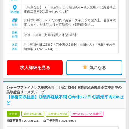
【転勤なし】 ★「帯広駅」より徒歩4分 ■帯広支店／ 北海道帯広
市西二条南10-10 かじのビル3F
勤務地
月給233,000円～307,000円※経験・スキルを考慮の上、金額を決
定します。※上記には固定残業代（25時間分／…
給与
勤務
9:00～18:00（実働8時間／休憩1時間）
時間
# 【年間休日126日】* 完全週休2日制（土日休み）* 祝日* 年末年
休日
休暇
始休暇（12/29～1/4）…
求人詳細を見る
気になる
シャープファイナンス株式会社 | 【安定成長】9期連続過去最高益更新中の
芙蓉総合リースグループ
【債権回収担当】◎業界経験不問 ◎年休127日 ◎残業平均20hほ
ど
正社員
業種未経験OK
完全週休2日制
女性のおしごと掲載中
情報更新日：2026/07/31
終了予定日：
2026/10/29