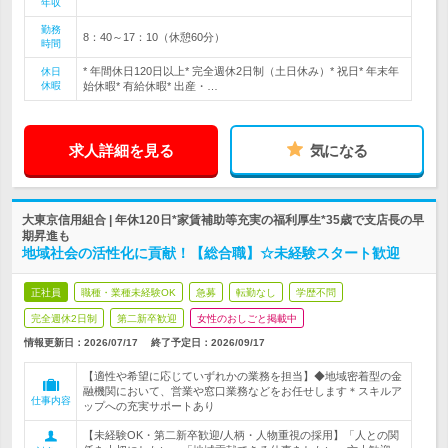
年収
勤務
8：40～17：10（休憩60分）
時間
* 年間休日120日以上* 完全週休2日制（土日休み）* 祝日* 年末年
休日
休暇
始休暇* 有給休暇* 出産・…
求人詳細を見る
気になる
大東京信用組合 | 年休120日*家賃補助等充実の福利厚生*35歳で支店長の早
期昇進も
地域社会の活性化に貢献！【総合職】☆未経験スタート歓迎
正社員
職種・業種未経験OK
急募
転勤なし
学歴不問
完全週休2日制
第二新卒歓迎
女性のおしごと掲載中
情報更新日：2026/07/17
終了予定日：
2026/09/17
【適性や希望に応じていずれかの業務を担当】◆地域密着型の金
融機関において、営業や窓口業務などをお任せします＊スキルア
仕事内容
ップへの充実サポートあり
【未経験OK・第二新卒歓迎/人柄・人物重視の採用】「人との関