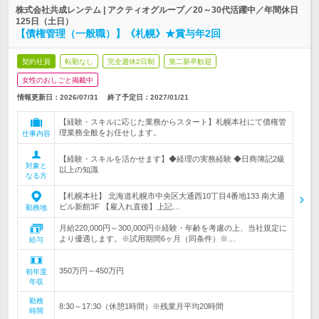
株式会社共成レンテム | アクティオグループ／20～30代活躍中／年間休日
125日（土日）
【債権管理（一般職）】《札幌》★賞与年2回
契約社員
転勤なし
完全週休2日制
第二新卒歓迎
女性のおしごと掲載中
情報更新日：2026/07/31
終了予定日：
2027/01/21
【経験・スキルに応じた業務からスタート】札幌本社にて債権管
理業務全般をお任せします。
仕事内容
【経験・スキルを活かせます】◆経理の実務経験 ◆日商簿記2級
対象と
以上の知識
なる方
【札幌本社】 北海道札幌市中央区大通西10丁目4番地133 南大通
ビル新館3F 【雇入れ直後】上記…
勤務地
月給220,000円～300,000円※経験・年齢を考慮の上、当社規定に
より優遇します。※試用期間6ヶ月（同条件）※…
給与
350万円～450万円
初年度
年収
勤務
8:30～17:30（休憩1時間）※残業月平均20時間
時間