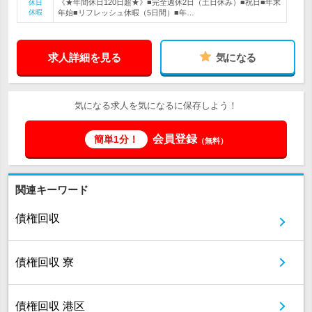
《★年間休日120日超★》■完全週休2日（土日休み）■祝日■年末
休日
休暇
年始■リフレッシュ休暇（5日間）■年…
求人詳細を見る
気になる
気になる求人を気になるに保存しよう！
会員登録
簡単1分！
（無料）
関連キーワード
債権回収
債権回収 寮
債権回収 港区