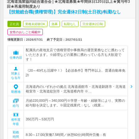
北海道漁業協同組合連合会 | ★北海道募集★年間休日120日以上★賞与年3
回★再雇用制度あり
【技能総合職(債権管理)】完全週休2日制(土日祝)/転勤なし
正社員
業種未経験OK
急募
転勤なし
完全週休2日制
女性のおしごと掲載中
情報更新日：2026/07/31
終了予定日：
2027/01/21
配属先の産地支店で債権管理や事務局の運営業務などに携わって
いただきます。※経理などの業務に携わっている方も大歓迎で
仕事内容
す！
《20～40代も活躍中！》【必須条件】専門卒以上、普通自動車免
対象と
許
なる方
北海道内のいずれかの拠点 北海道函館市・北海道釧路市・北海道
根室市・北海道紋別市・北海道稚内市 ※…
勤務地
月給220,000円～340,000円※学歴・年齢・経験等により、実際の
給与額を決定します。※固定残業代：なし（残業…
給与
350万円～530万円
初年度
年収
勤務
8:30～17:00(実働7.5時間／休憩60分)時間外労働：有
時間