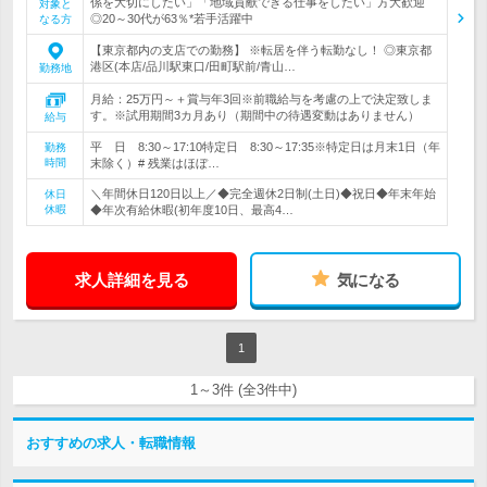
係を大切にしたい」「地域貢献できる仕事をしたい」方大歓迎
対象と
◎20～30代が63％*若手活躍中
なる方
【東京都内の支店での勤務】 ※転居を伴う転勤なし！ ◎東京都
港区(本店/品川駅東口/田町駅前/青山…
勤務地
月給：25万円～＋賞与年3回※前職給与を考慮の上で決定致しま
す。※試用期間3カ月あり（期間中の待遇変動はありません）
給与
平 日 8:30～17:10特定日 8:30～17:35※特定日は月末1日（年
勤務
時間
末除く）# 残業はほぼ…
＼年間休日120日以上／◆完全週休2日制(土日)◆祝日◆年末年始
休日
休暇
◆年次有給休暇(初年度10日、最高4…
求人詳細を見る
気になる
1
1～3件 (全3件中)
おすすめの求人・転職情報