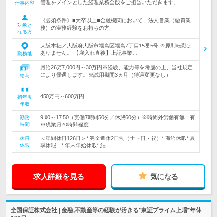
管理をメインとした経理業務全般をご担当いただきます。
仕事内容
《必須条件》■大卒以上■金融機関において、法人営業（融資業
対象と
務）の実務経験をお持ちの方
なる方
大阪本社／大阪府大阪市福島区福島7丁目15番5号 ※原則転勤は
ありません。 【雇入れ直後】上記事業…
勤務地
月給26万7,000円～30万円※経験、能力等を考慮の上、当社規定
により優遇します。※試用期間3ヵ月（待遇変更なし）
給与
450万円～600万円
初年度
年収
9:00～17:50（実働7時間50分／休憩60分）※時間外労働有無：有
勤務
時間
※残業月20時間程度
＜年間休日126日＞* 完全週休2日制（土・日・祝）* 有給休暇* 夏
休日
休暇
季休暇 * 年末年始休暇* 結…
求人詳細を見る
気になる
全国保証株式会社 | 金融,不動産等の経験が活きる*東証プライム上場*年休