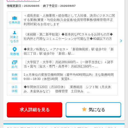
情報更新日：2026/08/05
終了予定日：
2026/09/07
＜成長意欲・人物重視＞総合職として入社後、決済ビジネスに関
する業務(審査・与信企画/入会促進/会員管理事務/債権管理/不正
仕事内容
利用対策)をお任せします
《未経験・第二新卒歓迎》◆基本的なPCスキルをお持ちの方◆
対象と
社内外と円滑なコミュニケーションが可能な方◆40歳以下の方
なる方
◆東京／転勤なし ＜アクセス＞ 「新宿御苑前」駅 徒歩7分 「新
宿三丁目」駅 徒歩7分 「新宿」駅…
勤務地
〔大学院了・大学卒〕月給289,600円～（一律手当含む）＋諸手
当＋賞与〔短大・専門・高専卒〕月給262,160円～…
給与
1ヵ月単位の変形労働時間制（週平均40時間以内）主な勤務時間
勤務
時間
9:00～18:30（休憩1時間 実質8…
◆年間休日120日（月10日休） 業務統括 シフト制（月火休
休日
休暇
み、木金休みなど） 債権管理 土日休み …
求人詳細を見る
気になる