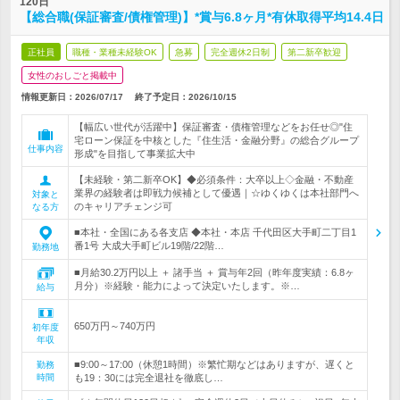
120日
【総合職(保証審査/債権管理)】*賞与6.8ヶ月*有休取得平均14.4日
正社員
職種・業種未経験OK
急募
完全週休2日制
第二新卒歓迎
女性のおしごと掲載中
情報更新日：2026/07/17
終了予定日：
2026/10/15
【幅広い世代が活躍中】保証審査・債権管理などをお任せ◎"住
宅ローン保証を中核とした『住生活・金融分野』の総合グループ
仕事内容
形成"を目指して事業拡大中
【未経験・第二新卒OK】◆必須条件：大卒以上◇金融・不動産
業界の経験者は即戦力候補として優遇｜☆ゆくゆくは本社部門へ
対象と
のキャリアチェンジ可
なる方
■本社・全国にある各支店 ◆本社・本店 千代田区大手町二丁目1
番1号 大成大手町ビル19階/22階…
勤務地
■月給30.2万円以上 ＋ 諸手当 ＋ 賞与年2回（昨年度実績：6.8ヶ
月分）※経験・能力によって決定いたします。※…
給与
650万円～740万円
初年度
年収
■9:00～17:00（休憩1時間）※繁忙期などはありますが、遅くと
勤務
時間
も19：30には完全退社を徹底し…