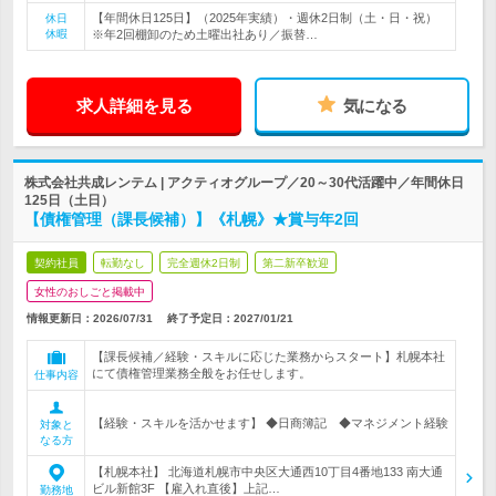
【年間休日125日】（2025年実績）・週休2日制（土・日・祝）
休日
休暇
※年2回棚卸のため土曜出社あり／振替…
求人詳細を見る
気になる
株式会社共成レンテム | アクティオグループ／20～30代活躍中／年間休日
125日（土日）
【債権管理（課長候補）】《札幌》★賞与年2回
契約社員
転勤なし
完全週休2日制
第二新卒歓迎
女性のおしごと掲載中
情報更新日：2026/07/31
終了予定日：
2027/01/21
【課長候補／経験・スキルに応じた業務からスタート】札幌本社
にて債権管理業務全般をお任せします。
仕事内容
【経験・スキルを活かせます】 ◆日商簿記 ◆マネジメント経験
対象と
なる方
【札幌本社】 北海道札幌市中央区大通西10丁目4番地133 南大通
ビル新館3F 【雇入れ直後】上記…
勤務地