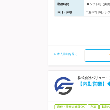
勤務時間
◆シフト制（実働8時
休日・休暇
* 週休2日制／シ
求人詳細を見る
株式会社バリュー・フ
【内勤営業】
職種・業種未経験OK
急募
転勤