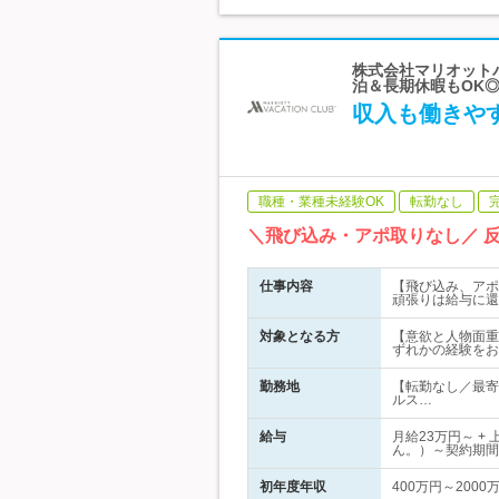
株式会社マリオットバ
泊＆長期休暇もOK
収入も働きや
職種・業種未経験OK
転勤なし
＼飛び込み・アポ取りなし／ 
仕事内容
【飛び込み、アポ
頑張りは給与に還
対象となる方
【意欲と人物面重
ずれかの経験をお
勤務地
【転勤なし／最寄
ルス…
給与
月給23万円～ 
ん。）～契約期間
初年度年収
400万円～2000