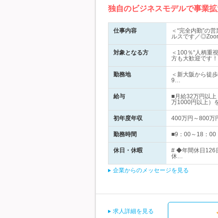
独自のビジネスモデルで事業拡
仕事内容
＜“完全内勤”の
ルスです／◎Zo
対象となる方
＜100％“人柄
方も大歓迎です！
勤務地
＜新大阪から徒歩
9…
給与
■月給32万円以
万1000円以上）
初年度年収
400万円～800万
勤務時間
■9：00～18：
休日・休暇
# ◆年間休日12
休…
企業からのメッセージを見る
求人詳細を見る