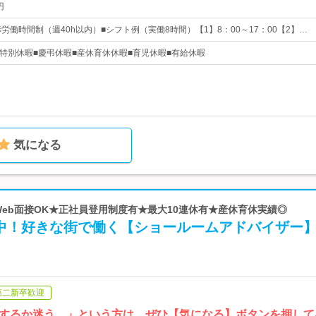
円
労働時間制（週40h以内）■シフト例（実働8時間）【1】8：00～17：00【2】…
み■特別休暇■慶弔休暇■産休育休休暇■育児休暇■有給休暇
気になる
 ★Web面接OK★正社員登用制度有★最大10連休有★産休育休実績◎
躍中！好きな街で働く【ショールームアドバイザー
第二新卒歓迎
するか迷う…」という方は、ぜひ【気になる】ボタンを押して