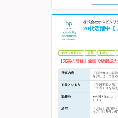
株式会社ホスピタリテ
20代活躍中【
業種未経験OK
急募
転勤なし
【充実の研修】全国で店舗拡大
仕事内容
【会社都合の転勤
をお任せ。できる
対象となる方
【学歴不問／第二
アで長く腰を据え
勤務地
■全国各地のスマ
します…
給与
【月給】18万円
ヶ月（諸条件の変