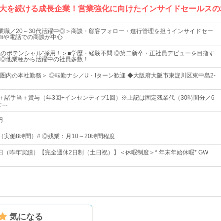
大を続ける成長企業！営業強化に向けたインサイドセールスの
営業職／20～30代活躍中◎＞商談・顧客フォロー・進行管理を担うインサイドセー
omや電話での商談が中心
重視のポテンシャル”採用！＞■学歴・経験不問 ◎第二新卒・正社員デビューを目指す
◎他業種から活躍中の社員多数！
圏内の本社勤務＞ ◎転勤ナシ／U・Iターン歓迎 ◆大阪府大阪市東淀川区東中島2-
上＋諸手当＋賞与（年3回+インセンティブ1回）※上記は固定残業代（30時間分／6
を…
円
00（実働8時間）# ◎残業：月10～20時間程度
6日（昨年実績）【完全週休2日制（土日祝）】＜休暇制度＞* 年末年始休暇* GW
気になる