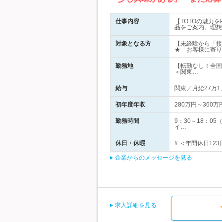
仕事内容
【TOTOの魅力
品をご案内。理想
対象となる方
【未経験から「接
★「お客様に寄り
勤務地
【転勤なし！全国
＜関東…
給与
関東／月給27万1,
初年度年収
280万円～360万
勤務時間
9：30～18：
イ…
休日・休暇
# ＜年間休日12
企業からのメッセージを見る
求人詳細を見る