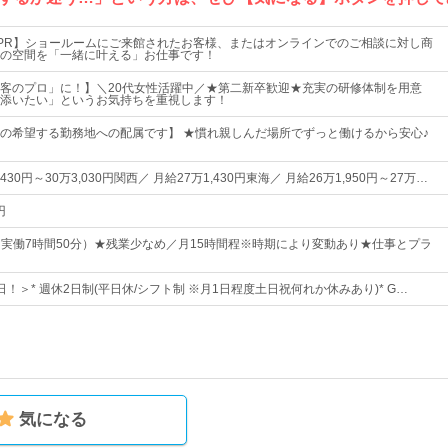
をPR】ショールームにご来館されたお客様、またはオンラインでのご相談に対し商
の空間を「一緒に叶える」お仕事です！
客のプロ」に！】＼20代女性活躍中／★第二新卒歓迎★充実の研修体制を用意
添いたい」というお気持ちを重視します！
の希望する勤務地への配属です】 ★慣れ親しんだ場所でずっと働けるから安心♪
430円～30万3,030円関西／ 月給27万1,430円東海／ 月給26万1,950円～27万…
円
05（実働7時間50分）★残業少なめ／月15時間程※時期により変動あり★仕事とプラ
3日！＞* 週休2日制(平日休/シフト制 ※月1日程度土日祝何れか休みあり)* G…
気になる