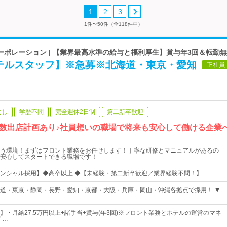
1
2
3
1件〜50件（全118件中）
ーポレーション | 【業界最高水準の給与と福利厚生】賞与年3回＆転勤
テルスタッフ】※急募※北海道・東京・愛知
正社員
なし
学歴不問
完全週休2日制
第二新卒歓迎
数出店計画あり♪社員想いの職場で将来も安心して働ける企業
う環境！まずはフロント業務をお任せします！丁寧な研修とマニュアルがあるの
安心してスタートできる職場です！
ンシャル採用】◆高卒以上 ◆【未経験・第二新卒歓迎／業界経験不問！】
道・東京・静岡・長野・愛知・京都・大阪・兵庫・岡山・沖縄各拠点で採用！ ▼
】・月給27.5万円以上+諸手当+賞与(年3回)※フロント業務とホテルの運営のマネ
イ…