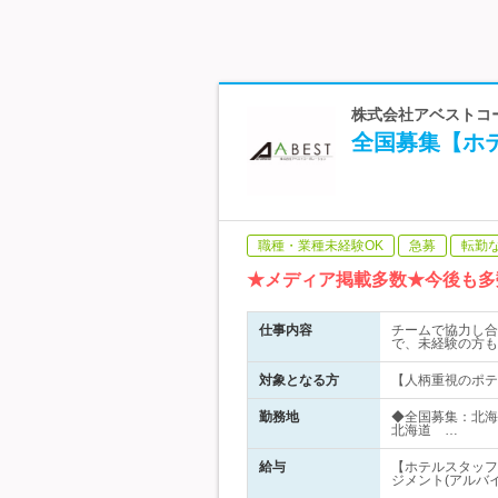
株式会社アベストコ
全国募集【ホ
職種・業種未経験OK
急募
転勤
★メディア掲載多数★今後も多
仕事内容
チームで協力し合
で、未経験の方も
対象となる方
【人柄重視のポテ
勤務地
◆全国募集：北海
北海道 …
給与
【ホテルスタッフ
ジメント(アルバ