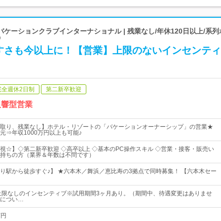
ケーションクラブインターナショナル | 残業なし/年休120日以上/系
◎
すさも今以上に！【営業】上限のないインセンティ
完全週休2日制
第二新卒歓迎
反響型営業
取り、残業なし】ホテル・リゾートの「バケーションオーナーシップ」の営業★
元⇒年収1000万円以上も可能♪
視☆】◇第二新卒歓迎 ◇高卒以上 ◇基本のPC操作スキル ◇営業・接客・販売い
持ちの方（業界＆年数は不問です）
り駅から徒歩すぐ♪】 ★六本木／舞浜／恵比寿の3拠点で同時募集！ 【六本木セー
+ 上限なしのインセンティブ※試用期間3ヶ月あり。（期間中、待遇変更はありませ
につい…
万円