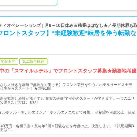
ィオペレーションズ | 月8～10日休み＆残業ほぼなし★／長期休暇も
フロントスタッフ】*未経験歓迎*転居を伴う転勤な
学歴不問
第二新卒歓迎
中の「スマイルホテル」でフロントスタッフ募集★勤務地考慮
なし／好きな場所で無理なく働ける】フロント業務を中心にホテルサービス全般
仕事からスタート！ ★面接1回
新卒歓迎】経験が浅くても“充実の研修”で安心のスタートができます。一つのエリ
て働きたい方は、ぜひ♪
イルホテル・ホテルエミシア・ホテルエノエなどで募集！ ※希望を考慮の上、決定
～40万円＋各種手当＋賞与年2回※経験などを考慮の上、決定します。※試用期間3
更はご…