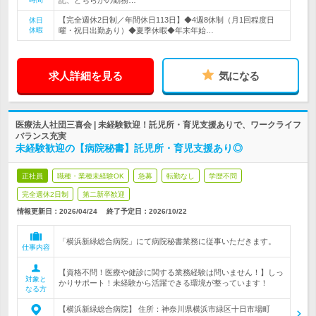
記、どちらかの勤務…
【完全週休2日制／年間休日113日】◆4週8休制（月1回程度日
休日
休暇
曜・祝日出勤あり）◆夏季休暇◆年末年始…
求人詳細を見る
気になる
医療法人社団三喜会 | 未経験歓迎！託児所・育児支援ありで、ワークライフ
バランス充実
未経験歓迎の【病院秘書】託児所・育児支援あり◎
正社員
職種・業種未経験OK
急募
転勤なし
学歴不問
完全週休2日制
第二新卒歓迎
情報更新日：2026/04/24
終了予定日：
2026/10/22
「横浜新緑総合病院」にて病院秘書業務に従事いただきます。
仕事内容
【資格不問！医療や健診に関する業務経験は問いません！】しっ
対象と
かりサポート！未経験から活躍できる環境が整っています！
なる方
【横浜新緑総合病院】 住所：神奈川県横浜市緑区十日市場町