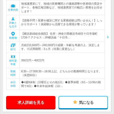
地域連携室にて、地域の医療機関との連絡調整や患者様の受診サ
ポート、各種広報活動など、地域連携室での幅広い業務をお任せ
仕事内容
します！
【資格不問！医療や健診に関する業務経験は問いません！】しっ
対象と
かりサポート！未経験から活躍できる環境が整っています！
なる方
【横浜新緑総合病院】 住所：神奈川県横浜市緑区十日市場町
1726-7 アクセス：JR横浜線「十日市…
勤務地
月給210,600円～240,000円※経験・年齢を考慮の上、決定しま
す。※試用期間：3ヵ月（待遇に変更なし）
給与
350万円～400万円
初年度
年収
8:30～17:009:30～18:00上記、どちらかの勤務時間となります。
勤務
時間
（休憩60分）
◆4週8休制（日曜日とその他1日）◆夏季休暇（5/1～11/30の期
休日
休暇
間で4日）◆年末年始休暇（12/…
求人詳細を見る
気になる