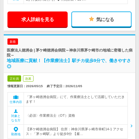
求人詳細を見る
気になる
新着
医療法人徳洲会 | 茅ケ崎徳洲会病院～神奈川県茅ケ崎市の地域に密着した病
院～
地域医療に貢献！【作業療法士】駅チカ徒歩9分で、働きやすさ
◎
正社員
急募
情報更新日：2026/05/15
終了予定日：
2026/11/05
「茅ヶ崎徳洲会病院」にて、作業療法士として活躍していただき
ます！
仕事内容
〈必須〉作業療法士（OT）資格
対象と
なる方
【茅ケ崎徳洲会病院】 住所：神奈川県茅ヶ崎市幸町14-1 アクセ
ス：「茅ヶ崎駅」より徒歩9分 【雇…
勤務地