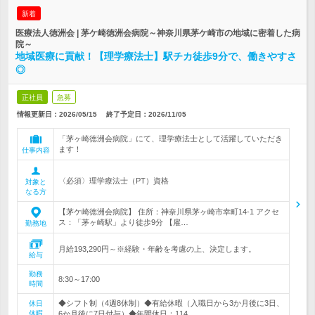
新着
医療法人徳洲会 | 茅ケ崎徳洲会病院～神奈川県茅ケ崎市の地域に密着した病
院～
地域医療に貢献！【理学療法士】駅チカ徒歩9分で、働きやすさ
◎
正社員
急募
情報更新日：2026/05/15
終了予定日：
2026/11/05
「茅ヶ崎徳洲会病院」にて、理学療法士として活躍していただき
ます！
仕事内容
〈必須〉理学療法士（PT）資格
対象と
なる方
【茅ケ崎徳洲会病院】 住所：神奈川県茅ヶ崎市幸町14-1 アクセ
ス：「茅ヶ崎駅」より徒歩9分 【雇…
勤務地
月給193,290円～※経験・年齢を考慮の上、決定します。
給与
勤務
8:30～17:00
時間
◆シフト制（4週8休制）◆有給休暇（入職日から3か月後に3日、
休日
休暇
6か月後に7日付与）◆年間休日：114…