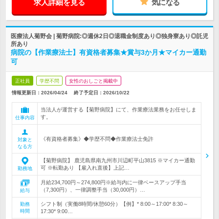
求人詳細を見る
気になる
医療法人菊野会 | 菊野病院:◎週休2日◎退職金制度あり◎独身寮あり◎託児
所あり
病院の【作業療法士】有資格者募集★賞与3か月★マイカー通勤
可
正社員
学歴不問
女性のおしごと掲載中
情報更新日：2026/04/24
終了予定日：
2026/10/22
当法人が運営する【菊野病院】にて、作業療法業務をお任せしま
す。
仕事内容
《有資格者募集》◆学歴不問◆作業療法士免許
対象と
なる方
【菊野病院】 鹿児島県南九州市川辺町平山3815 ※マイカー通勤
可 ※転勤あり 【雇入れ直後】上記…
勤務地
月給234,700円～274,800円※給与内に一律ベースアップ手当
（7,300円）、一律調整手当（30,000円）…
給与
シフト制（実働8時間/休憩60分）【例】* 8:00～17:00* 8:30～
勤務
時間
17:30* 9:00…