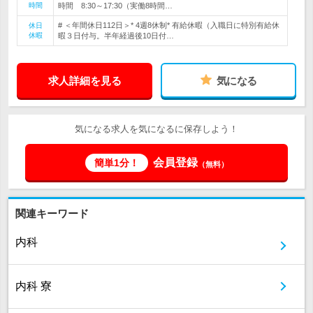
時間
時間 8:30～17:30（実働8時間…
# ＜年間休日112日＞* 4週8休制* 有給休暇（入職日に特別有給休
休日
休暇
暇３日付与。半年経過後10日付…
求人詳細を見る
気になる
気になる求人を気になるに保存しよう！
会員登録
簡単1分！
（無料）
関連キーワード
内科
内科 寮