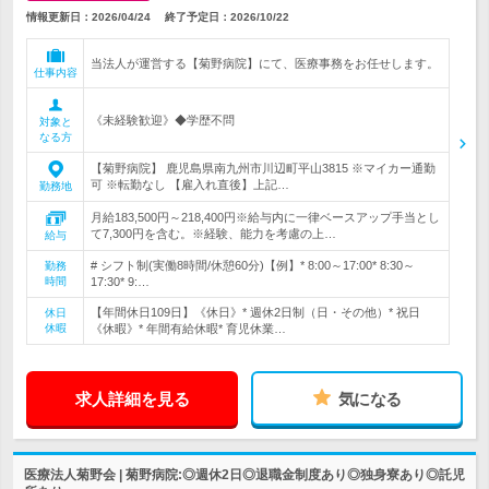
情報更新日：2026/04/24
終了予定日：
2026/10/22
当法人が運営する【菊野病院】にて、医療事務をお任せします。
仕事内容
《未経験歓迎》◆学歴不問
対象と
なる方
【菊野病院】 鹿児島県南九州市川辺町平山3815 ※マイカー通勤
可 ※転勤なし 【雇入れ直後】上記…
勤務地
月給183,500円～218,400円※給与内に一律ベースアップ手当とし
て7,300円を含む。※経験、能力を考慮の上…
給与
# シフト制(実働8時間/休憩60分)【例】* 8:00～17:00* 8:30～
勤務
時間
17:30* 9:…
【年間休日109日】《休日》* 週休2日制（日・その他）* 祝日
休日
休暇
《休暇》* 年間有給休暇* 育児休業…
求人詳細を見る
気になる
医療法人菊野会 | 菊野病院:◎週休2日◎退職金制度あり◎独身寮あり◎託児