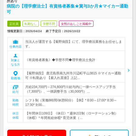
所あり
病院の【理学療法士】有資格者募集★賞与3か月★マイカー通勤
可
正社員
転勤なし
学歴不問
女性のおしごと掲載中
情報更新日：2026/04/24
終了予定日：
2026/10/22
当法人が運営する【菊野病院】にて、理学療法業務をお任せしま
す。
仕事内容
《有資格者募集》◆学歴不問◆理学療法士免許
対象と
なる方
【菊野病院】 鹿児島県南九州市川辺町平山3815 ※マイカー通勤
可 ※転勤あり 【雇入れ直後】上記…
勤務地
月給234,700円～274,800円※給与内に一律ベースアップ手当
（7,300円）、一律調整手当（30,000円）…
給与
シフト制（実働8時間/休憩60分）【例】* 8:00～17:00* 8:30～
勤務
時間
17:30* 9:00…
【年間休日109日】《休日》* 週休2日制（ローテーション制）
休日
休暇
《休暇》* 年間有給休暇* 育児休業（…