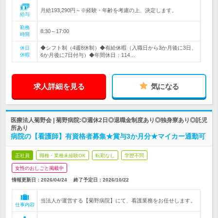
月給193,290円～※経験・年齢を考慮の上、決定します。
給与
勤務
8:30～17:00
時間
◆シフト制（4週8休制）◆有給休暇（入職日から3か月後に3日、
休日
休暇
6か月後に7日付与）◆年間休日：114…
求人詳細を見る
気になる
医療法人菊野会 | 菊野病院:◎週休2日◎退職金制度あり◎独身寮あり◎託児
所あり
病院の【看護師】有資格者募集★賞与3か月分★マイカー通勤可
正社員
職種・業種未経験OK
転勤なし
学歴不問
女性のおしごと掲載中
情報更新日：2026/04/24
終了予定日：
2026/10/22
当法人が運営する【菊野病院】にて、看護業務をお任せします。
仕事内容