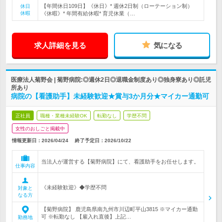
【年間休日109日】《休日》* 週休2日制（ローテーション制）
休日
休暇
《休暇》* 年間有給休暇* 育児休業（…
求人詳細を見る
気になる
医療法人菊野会 | 菊野病院:◎週休2日◎退職金制度あり◎独身寮あり◎託児
所あり
病院の【看護助手】未経験歓迎★賞与3か月分★マイカー通勤可
正社員
職種・業種未経験OK
転勤なし
学歴不問
女性のおしごと掲載中
情報更新日：2026/04/24
終了予定日：
2026/10/22
当法人が運営する【菊野病院】にて、看護助手をお任せします。
仕事内容
《未経験歓迎》◆学歴不問
対象と
なる方
【菊野病院】 鹿児島県南九州市川辺町平山3815 ※マイカー通勤
可 ※転勤なし 【雇入れ直後】上記…
勤務地