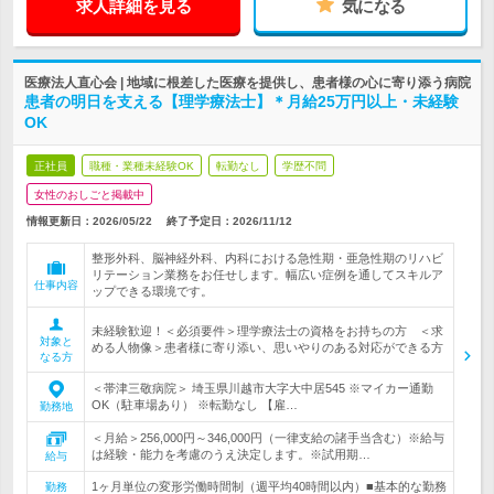
求人詳細を見る
気になる
医療法人直心会 | 地域に根差した医療を提供し、患者様の心に寄り添う病院
患者の明日を支える【理学療法士】＊月給25万円以上・未経験
OK
正社員
職種・業種未経験OK
転勤なし
学歴不問
女性のおしごと掲載中
情報更新日：2026/05/22
終了予定日：
2026/11/12
整形外科、脳神経外科、内科における急性期・亜急性期のリハビ
リテーション業務をお任せします。幅広い症例を通してスキルア
仕事内容
ップできる環境です。
未経験歓迎！＜必須要件＞理学療法士の資格をお持ちの方 ＜求
対象と
める人物像＞患者様に寄り添い、思いやりのある対応ができる方
なる方
＜帯津三敬病院＞ 埼玉県川越市大字大中居545 ※マイカー通勤
OK（駐車場あり） ※転勤なし 【雇…
勤務地
＜月給＞256,000円～346,000円（一律支給の諸手当含む）※給与
は経験・能力を考慮のうえ決定します。※試用期…
給与
1ヶ月単位の変形労働時間制（週平均40時間以内）■基本的な勤務
勤務