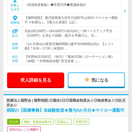
《有資格者募集》◆学歴不問◆看護師免許
対象と
なる方
【菊野病院】 鹿児島県南九州市川辺町平山3815 ※マイカー通勤
可 ※転勤なし 【雇入れ直後】上記…
勤務地
月給200,000円～264,600円※給与内に一律ベースアップ手当
（9,000円）を含む※経験、能力を考慮の上、当…
給与
《1か月単位の変形労働時間制 (週平均40時間以内)》【シフト
勤務
時間
例】* 8:00～17:00（休憩60…
【年間休日109日】《休日》* 週休2日制（ローテーション制）
休日
休暇
《休暇》* 年間有給休暇* 育児休業（…
求人詳細を見る
気になる
医療法人菊野会 | 菊野病院:◎週休2日◎退職金制度あり◎独身寮あり◎託児
所あり
病院の【医療事務】未経験歓迎★賞与3か月分★マイカー通勤可
正社員
職種・業種未経験OK
転勤なし
学歴不問
女性のおしごと掲載中