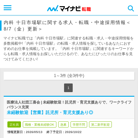
内科 十日市場駅に関する求人・転職・中途採用情報＜
8/7（金）更新＞
マイナビ転職では「内科 十日市場駅」に関連する転職・求人・中途採用情報を
多数掲載中!「内科 十日市場駅」の転職・求人情報を探しているあなたにおす
すめのお仕事を掲載しています。「内科 十日市場駅」に関連するキーワードか
らも転職・求人情報をお探しいただけるので、あなたにぴったりのお仕事を見
つけてみてください!
1～3件 (全3件中)
1
医療法人社団三喜会 | 未経験歓迎！託児所・育児支援ありで、ワークライフ
バランス充実
未経験歓迎【営業】託児所・育児支援あり◎
正社員
職種・業種未経験OK
急募
学歴不問
第二新卒歓迎
情報更新日：2026/05/13
終了予定日：
2026/10/22