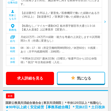
での患者さまの対応、施設基準に関する業務等を担当いただきま
仕事内容
す。
【必須要件】大卒以上／要普免／医療機関で働いた経験のある方
対象と
（3年以上）【歓迎要件】／医事課で働いた経験がある方
なる方
【転勤なし／マイカー通勤OK】栃木県宇都宮市大通り1-3-16
【雇入れ直後】上記事業所 【変更の…
勤務地
月給22万円～24万円※経験・能力を考慮の上決定します※試用期
間3ヶ月（待遇に変更なし）
給与
08：30～17：30（所定労働時間8時間0分／休憩60分）※残業：
勤務
時間
あり（月平均残業時間：20時間）…
* 年間休日123日* 週休2日制（日曜日／毎週平日から1日公休取
休日
休暇
得）* 祝日* 年次有給休暇（入社…
求人詳細を見る
気になる
新着
国家公務員共済組合連合会 | 東京共済病院｜＊年休120日以上＊転勤なし
★90年以上続く安定経営【事務系総合職】＊完休2日＊土日祝休