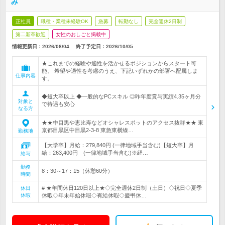
み
正社員
職種・業種未経験OK
急募
転勤なし
完全週休2日制
第二新卒歓迎
女性のおしごと掲載中
情報更新日：2026/08/04
終了予定日：
2026/10/05
★これまでの経験や適性を活かせるポジションからスタート可
能。 希望や適性を考慮のうえ、下記いずれかの部署へ配属しま
仕事内容
す。
◆短大卒以上 ◆一般的なPCスキル ◎昨年度賞与実績4.35ヶ月分
対象と
で待遇も安心
なる方
★★中目黒や恵比寿などオシャレスポットのアクセス抜群★★ 東
京都目黒区中目黒2-3-8 東急東横線…
勤務地
【大学卒】月給：279,840円 (一律地域手当含む)【短大卒】月
給：263,400円 (一律地域手当含む)※経…
給与
勤務
8：30～17：15（休憩60分）
時間
# ★年間休日120日以上★◇完全週休2日制（土日）◇祝日◇夏季
休日
休暇
休暇◇年末年始休暇◇有給休暇◇慶弔休…