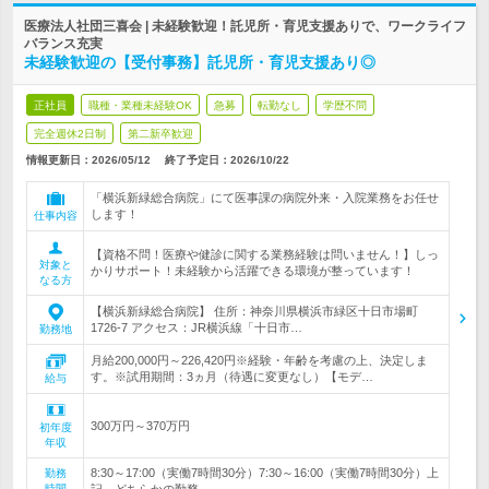
医療法人社団三喜会 | 未経験歓迎！託児所・育児支援ありで、ワークライフ
バランス充実
未経験歓迎の【受付事務】託児所・育児支援あり◎
正社員
職種・業種未経験OK
急募
転勤なし
学歴不問
完全週休2日制
第二新卒歓迎
情報更新日：2026/05/12
終了予定日：
2026/10/22
「横浜新緑総合病院」にて医事課の病院外来・入院業務をお任せ
します！
仕事内容
【資格不問！医療や健診に関する業務経験は問いません！】しっ
対象と
かりサポート！未経験から活躍できる環境が整っています！
なる方
【横浜新緑総合病院】 住所：神奈川県横浜市緑区十日市場町
1726-7 アクセス：JR横浜線「十日市…
勤務地
月給200,000円～226,420円※経験・年齢を考慮の上、決定しま
す。※試用期間：3ヵ月（待遇に変更なし）【モデ…
給与
300万円～370万円
初年度
年収
8:30～17:00（実働7時間30分）7:30～16:00（実働7時間30分）上
勤務
時間