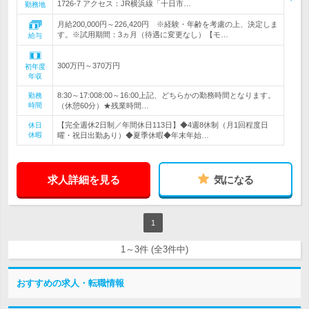
1726-7 アクセス：JR横浜線「十日市…
勤務地
月給200,000円～226,420円 ※経験・年齢を考慮の上、決定しま
す。※試用期間：3ヵ月（待遇に変更なし）【モ…
給与
300万円～370万円
初年度
年収
8:30～17:008:00～16:00上記、どちらかの勤務時間となります。
勤務
時間
（休憩60分）★残業時間…
【完全週休2日制／年間休日113日】◆4週8休制（月1回程度日
休日
休暇
曜・祝日出勤あり）◆夏季休暇◆年末年始…
求人詳細を見る
気になる
1
1～3件 (全3件中)
おすすめの求人・転職情報