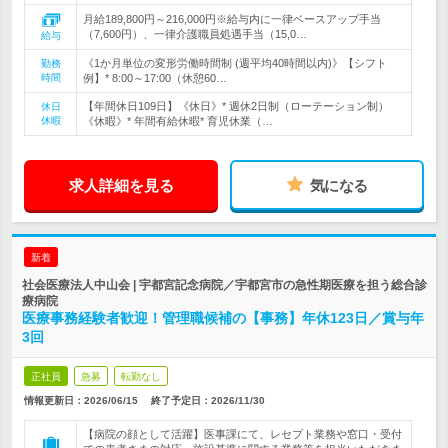
月給189,800円～216,000円※給与内に一律ベースアップ手当
（7,600円）、一律介護職員処遇手当（15,0…
給与
《1か月単位の変形労働時間制 (週平均40時間以内)》【シフト
勤務
時間
例】* 8:00～17:00（休憩60…
【年間休日109日】《休日》* 週休2日制（ローテーション制）
休日
休暇
《休暇》* 年間有給休暇* 育児休業（…
求人詳細を見る
気になる
新着
社会医療法人中山会 | 宇都宮記念病院／宇都宮市の急性期医療を担う総合診
療病院
医療事務経験者歓迎！管理職候補の【事務】年休123日／賞与年
3回
正社員
急募
転勤なし
情報更新日：2026/06/15
終了予定日：
2026/11/30
【病院の顔として活躍】医事課にて、レセプト業務や窓口・受付