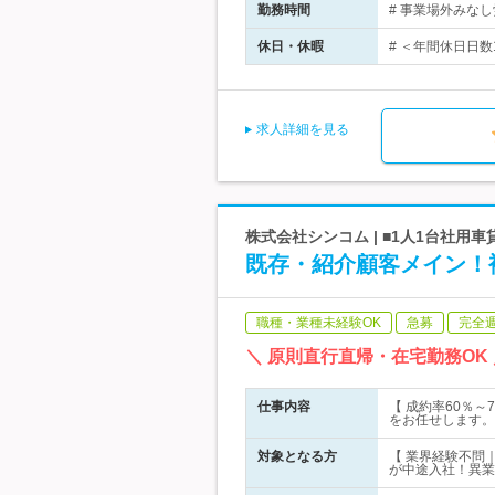
勤務時間
# 事業場外みなし
休日・休暇
# ＜年間休日日数
求人詳細を見る
株式会社シンコム | ■1人1台社用
既存・紹介顧客メイン！
職種・業種未経験OK
急募
完全
＼ 原則直行直帰・在宅勤務O
仕事内容
【 成約率60％
をお任せします。
対象となる方
【 業界経験不問｜
が中途入社！異業