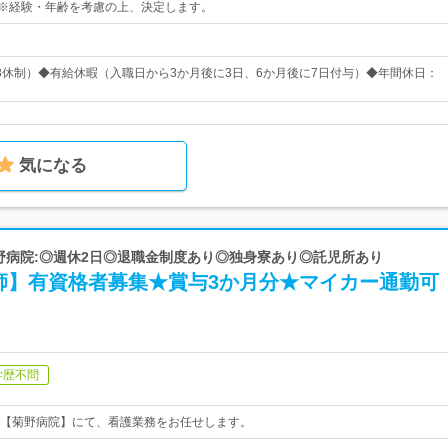
円～※経験・年齢を考慮の上、決定します。
8休制）◆有給休暇（入職日から3か月後に3日、6か月後に7日付与）◆年間休日：
気になる
菊野病院:◎週休2日◎退職金制度あり◎独身寮あり◎託児所あり
師】有資格者募集★賞与3か月分★マイカー通勤可
学歴不問
【菊野病院】にて、看護業務をお任せします。