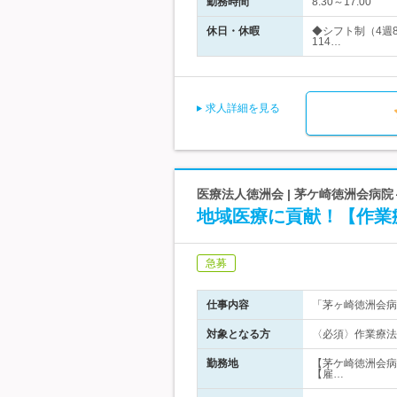
勤務時間
8:30～17:00
休日・休暇
◆シフト制（4週
114…
求人詳細を見る
医療法人徳洲会 | 茅ケ崎徳洲会病
地域医療に貢献！【作業
急募
仕事内容
「茅ヶ崎徳洲会病
対象となる方
〈必須〉作業療法
勤務地
【茅ケ崎徳洲会病
【雇…