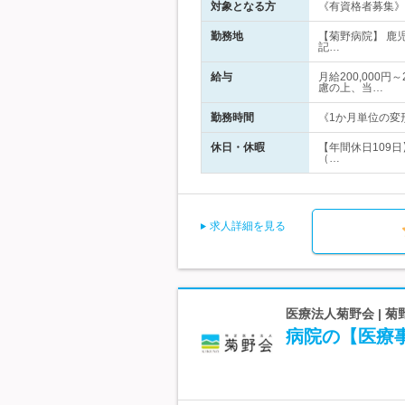
対象となる方
《有資格者募集》
勤務地
【菊野病院】 鹿
記…
給与
月給200,000
慮の上、当…
勤務時間
《1か月単位の変形
休日・休暇
【年間休日109日
（…
求人詳細を見る
医療法人菊野会 | 
病院の【医療