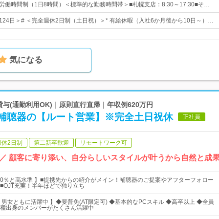
労働時間制（1日8時間）＜標準的な勤務時間帯＞■札幌支店：8:30～17:30■そ…
124日＞# ＜完全週休2日制（土日祝）＞* 有給休暇（入社6か月後から10日～）…
気になる
車貸与(通勤利用OK)｜原則直行直帰｜年収例620万円
補聴器の【ルート営業】※完全土日祝休
正社員
週休2日制
第二新卒歓迎
リモートワーク可
K ／ 顧客に寄り添い、自分らしいスタイルが叶うから自然と成
～70％と高水準 】■提携先からの紹介がメイン！補聴器のご提案やアフターフォロー
■OJT充実！半年ほどで独り立ち
男女ともに活躍中 】◆要普免(AT限定可) ◆基本的なPCスキル ◆高卒以上 ◆全員
種出身のメンバーがたくさん活躍中