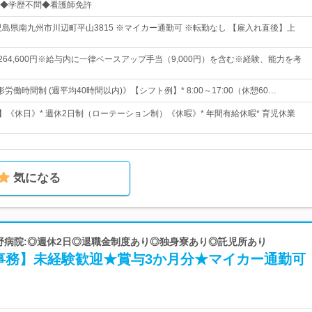
◆学歴不問◆看護師免許
児島県南九州市川辺町平山3815 ※マイカー通勤可 ※転勤なし 【雇入れ直後】上
円～264,600円※給与内に一律ベースアップ手当（9,000円）を含む※経験、能力を考
労働時間制 (週平均40時間以内)》【シフト例】* 8:00～17:00（休憩60…
】《休日》* 週休2日制（ローテーション制）《休暇》* 年間有給休暇* 育児休業
気になる
菊野病院:◎週休2日◎退職金制度あり◎独身寮あり◎託児所あり
事務】未経験歓迎★賞与3か月分★マイカー通勤可