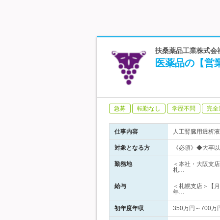
扶桑薬品工業株式会
医薬品の【営業
急募
転勤なし
学歴不問
完全
仕事内容
人工腎臓用透析液
対象となる方
《必須》◆大卒以
勤務地
＜本社・大阪支店
札…
給与
＜札幌支店＞【月給】
年…
初年度年収
350万円～700万