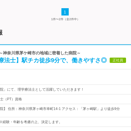
1
1件〜2件（全2件中）
報
院～神奈川県茅ケ崎市の地域に密着した病院～
療法士】駅チカ徒歩9分で、働きやすさ◎
正社員
院」にて、理学療法士として活躍していただきます！
士（PT）資格
院】 住所：神奈川県茅ヶ崎市幸町14-1 アクセス：「茅ヶ崎駅」より徒歩9分
円～※経験・年齢を考慮の上、決定します。