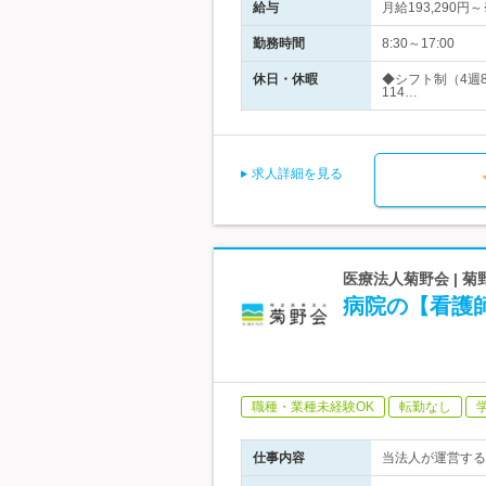
給与
月給193,290
勤務時間
8:30～17:00
休日・休暇
◆シフト制（4週
114…
求人詳細を見る
医療法人菊野会 | 
病院の【看護
職種・業種未経験OK
転勤なし
仕事内容
当法人が運営する