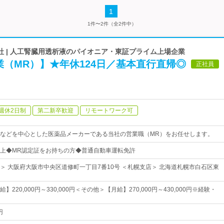
1
1件〜2件（全2件中）
社 | 人工腎臓用透析液のパイオニア・東証プライム上場企業
（MR）】★年休124日／基本直行直帰◎
正社員
週休2日制
第二新卒歓迎
リモートワーク可
などを中心とした医薬品メーカーである当社の営業職（MR）をお任せします。
上◆MR認定証をお持ちの方◆普通自動車運転免許
＞ 大阪府大阪市中央区道修町一丁目7番10号 ＜札幌支店＞ 北海道札幌市白石区東
220,000円～330,000円＜その他＞【月給】270,000円～430,000円※経験・
円