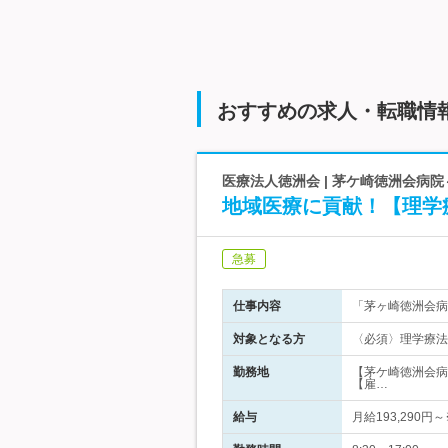
おすすめの求人・転職情
医療法人徳洲会 | 茅ケ崎徳洲会病
地域医療に貢献！【理学
急募
仕事内容
「茅ヶ崎徳洲会病
対象となる方
〈必須〉理学療法
勤務地
【茅ケ崎徳洲会病
【雇…
給与
月給193,290