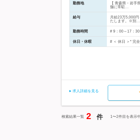
勤務地
【 青森県・岩手
舗に常駐…
給与
月給23万5,00
たします。※別…
勤務時間
# 9：00～17
休日・休暇
# ＜ 休日 ＞* 
求人詳細を見る
2
件
検索結果一覧
1〜2件目を表示