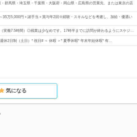
県・群馬県・埼玉県・千葉県・大阪府・岡山県・広島県の営業先、または東京の店
0円～35万5,000円＋諸手当＋賞与年2回※経験・スキルなどを考慮し、加給・優遇い
：30（実働7.5時間）◎残業は少なめです。17時半までに訪問が終わるようにスケジ…
完全週休2日制（土日）* 祝日# ＜ 休暇 ＞* 夏季休暇* 年末年始休暇* 有…
気になる
中