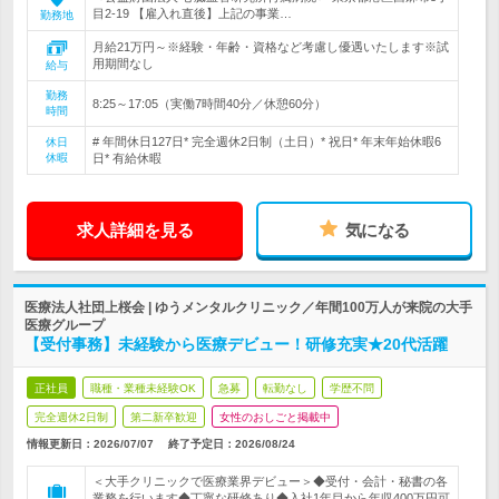
目2-19 【雇入れ直後】上記の事業…
勤務地
月給21万円～※経験・年齢・資格など考慮し優遇いたします※試
用期間なし
給与
勤務
8:25～17:05（実働7時間40分／休憩60分）
時間
# 年間休日127日* 完全週休2日制（土日）* 祝日* 年末年始休暇6
休日
休暇
日* 有給休暇
求人詳細を見る
気になる
医療法人社団上桜会 | ゆうメンタルクリニック／年間100万人が来院の大手
医療グループ
【受付事務】未経験から医療デビュー！研修充実★20代活躍
正社員
職種・業種未経験OK
急募
転勤なし
学歴不問
完全週休2日制
第二新卒歓迎
女性のおしごと掲載中
情報更新日：2026/07/07
終了予定日：
2026/08/24
＜大手クリニックで医療業界デビュー＞◆受付・会計・秘書の各
業務を行います◆丁寧な研修あり◆入社1年目から年収400万円可