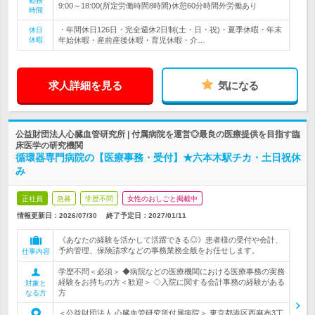
勤務
9:00～18:00(所定労働時間8時間)休憩60分時間外労働あり
時間
・年間休日126日・完全週休2日制(土・日・祝)・夏季休暇・年末
休日
休暇
年始休暇・産前産後休暇・育児休暇・介…
求人詳細を見る
気になる
公益財団法人心臓血管研究所 | 付属病院を運営◎最良の医療提供を目指す臨
床医学の研究機関
循環器専門病院の【医療事務・受付】★六本木駅チカ・土日祝休
み
正社員
急募
学歴不問
女性のおしごと掲載中
情報更新日：2026/07/30
終了予定日：
2027/01/11
《あなたの経験を活かして活躍できる◎》患者様の受付や会計、
予約管理、保険請求などの事務業務全般をお任せします。
仕事内容
学歴不問＜必須＞ ◆病院などの医療機関における医療事務の実務
経験をお持ちの方＜歓迎＞ ◇入院に関する会計事務の経験がある
対象と
方
なる方
＜公益財団法人 心臓血管研究所付属病院＞ 東京都港区西麻布3丁