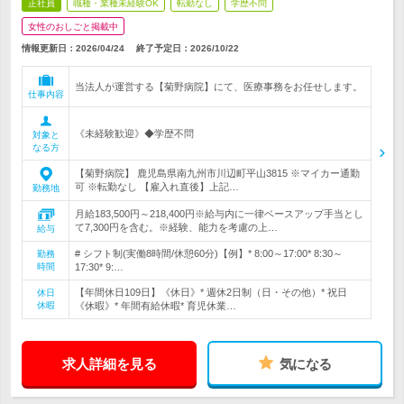
正社員
職種・業種未経験OK
転勤なし
学歴不問
女性のおしごと掲載中
情報更新日：2026/04/24
終了予定日：
2026/10/22
当法人が運営する【菊野病院】にて、医療事務をお任せします。
仕事内容
《未経験歓迎》◆学歴不問
対象と
なる方
【菊野病院】 鹿児島県南九州市川辺町平山3815 ※マイカー通勤
可 ※転勤なし 【雇入れ直後】上記…
勤務地
月給183,500円～218,400円※給与内に一律ベースアップ手当とし
て7,300円を含む。※経験、能力を考慮の上…
給与
# シフト制(実働8時間/休憩60分)【例】* 8:00～17:00* 8:30～
勤務
時間
17:30* 9:…
【年間休日109日】《休日》* 週休2日制（日・その他）* 祝日
休日
休暇
《休暇》* 年間有給休暇* 育児休業…
求人詳細を見る
気になる