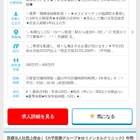
仕事内容
能◆
＜業界・職種未経験歓迎！＞★ホスピタリティや協調性を重視し
た100％人柄採用★未経験入社90%！★安心して働ける安定経営
対象と
★社会人経験1年以上の方
なる方
＼ 転勤なし◎U・Iターン歓迎！駅から徒歩0～3分 ／ ◎ 全国エリ
アで募集中！ 〔＊〕札幌院 北…
勤務地
＼ご希望を配慮し、様々な働き方をお選び頂けます／▼平日2日
休み月給25万円以上┗想定月収31万5,200円～（平均残…
給与
350万円～400万円
初年度
年収
◎変形労働時間制（週の平均労働時間40時間／1年単位）# 〔＊
勤務
時間
平日〕9:50～19:30（休憩1時間…
# ＼週休2日制：年休120日／■祝日（年に1～3回ほど出勤あり）
休日
休暇
■夏季休暇■年末年始休暇（5日）■…
求人詳細を見る
気になる
医療法人社団上桜会 | 《大手医療グループ★ゆうメンタルクリニック》年間