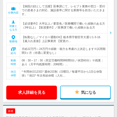
【病院の顔として活躍】医事課にて、レセプト業務や窓口・受付
での患者さまの対応、施設基準に関する業務等を担当いただきま
仕事内容
す。
【必須要件】大卒以上／要普免／医療機関で働いた経験のある方
対象と
（3年以上）【歓迎要件】／医事課で働いた経験がある方
なる方
【転勤なし／マイカー通勤OK】栃木県宇都宮市大通り1-3-16
【雇入れ直後】上記事業所 【変更の…
勤務地
月給22万円～24万円※経験・能力を考慮の上決定します※試用期
間3ヶ月（待遇に変更なし）
給与
08：30～17：30（所定労働時間8時間0分／休憩60分）※残業：
勤務
時間
あり（月平均残業時間：20時間）…
* 年間休日123日* 週休2日制（日曜日／毎週平日から1日公休取
休日
休暇
得）* 祝日* 年次有給休暇（入社…
求人詳細を見る
気になる
新着