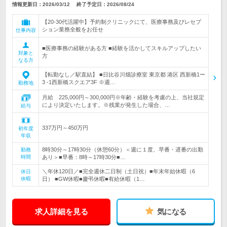
情報更新日：2026/03/12
終了予定日：
2026/08/24
【20-30代活躍中】予約制クリニックにて、医療事務及びレセプ
ション業務全般をお任せ
仕事内容
■医療事務の経験がある方 ■経験を活かしてスキルアップしたい
対象と
方
なる方
【転勤なし／駅直結】 ■日比谷川畑診療室 東京都 港区 西新橋1ー
3 -1西新橋スクエア3F ※週…
勤務地
月給 225,000円～300,000円※年齢・経験を考慮の上、当社規定
により決定いたします。※残業が発生した場合、…
給与
337万円～450万円
初年度
年収
8時30分～17時30分（休憩60分）＜週に１度、早番・遅番の出勤
勤務
時間
あり＞■早番：8時～17時30分■…
＼年休120日／■完全週休二日制（土日祝）■年末年始休暇（6
休日
休暇
日） ■GW休暇■慶弔休暇■有給休暇（1…
求人詳細を見る
気になる