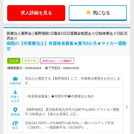
求人詳細を見る
気になる
医療法人菊野会 | 菊野病院:◎週休2日◎退職金制度あり◎独身寮あり◎託児
所あり
病院の【作業療法士】有資格者募集★賞与3か月★マイカー通勤
可
正社員
学歴不問
女性のおしごと掲載中
情報更新日：2026/04/24
終了予定日：
2026/10/22
当法人が運営する【菊野病院】にて、作業療法業務をお任せしま
す。
仕事内容
《有資格者募集》◆学歴不問◆作業療法士免許
対象と
なる方
【菊野病院】 鹿児島県南九州市川辺町平山3815 ※マイカー通勤
可 ※転勤あり 【雇入れ直後】上記…
勤務地
月給234,700円～274,800円※給与内に一律ベースアップ手当
（7,300円）、一律調整手当（30,000円）…
給与