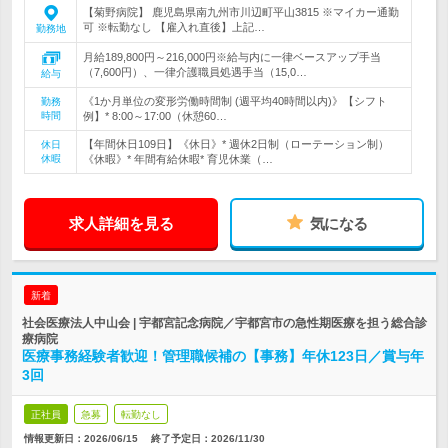
【菊野病院】 鹿児島県南九州市川辺町平山3815 ※マイカー通勤
可 ※転勤なし 【雇入れ直後】上記…
勤務地
月給189,800円～216,000円※給与内に一律ベースアップ手当
（7,600円）、一律介護職員処遇手当（15,0…
給与
《1か月単位の変形労働時間制 (週平均40時間以内)》【シフト
勤務
時間
例】* 8:00～17:00（休憩60…
【年間休日109日】《休日》* 週休2日制（ローテーション制）
休日
休暇
《休暇》* 年間有給休暇* 育児休業（…
求人詳細を見る
気になる
新着
社会医療法人中山会 | 宇都宮記念病院／宇都宮市の急性期医療を担う総合診
療病院
医療事務経験者歓迎！管理職候補の【事務】年休123日／賞与年
3回
正社員
急募
転勤なし
情報更新日：2026/06/15
終了予定日：
2026/11/30