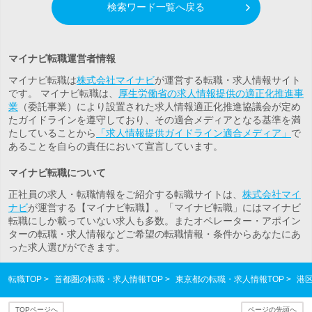
検索ワード一覧へ戻る
マイナビ転職運営者情報
マイナビ転職は
株式会社マイナビ
が運営する転職・求人情報サイト
です。 マイナビ転職は、
厚生労働省の求人情報提供の適正化推進事
業
（委託事業）により設置された求人情報適正化推進協議会が定め
たガイドラインを遵守しており、その適合メディアとなる基準を満
たしていることから
「求人情報提供ガイドライン適合メディア」
で
あることを自らの責任において宣言しています。
マイナビ転職について
正社員の求人・転職情報をご紹介する転職サイトは、
株式会社マイ
ナビ
が運営する【マイナビ転職】。「マイナビ転職」にはマイナビ
転職にしか載っていない求人も多数。また
オペレーター・アポイン
ター
の転職・求人情報などご希望の転職情報・条件からあなたにあ
った求人選びができます。
転職TOP
首都圏の転職・求人情報TOP
東京都の転職・求人情報TOP
港
TOPページへ
ページの先頭へ