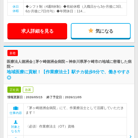
◆シフト制（4週8休制）◆有給休暇（入職日から3か月後に3日、
休日
休暇
6か月後に7日付与）◆年間休日：114…
求人詳細を見る
気になる
新着
医療法人徳洲会 | 茅ケ崎徳洲会病院～神奈川県茅ケ崎市の地域に密着した病
院～
地域医療に貢献！【作業療法士】駅チカ徒歩9分で、働きやすさ
◎
正社員
急募
情報更新日：2026/05/15
終了予定日：
2026/11/05
「茅ヶ崎徳洲会病院」にて、作業療法士として活躍していただき
ます！
仕事内容
〈必須〉作業療法士（OT）資格
対象と
なる方