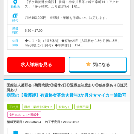
【茅ケ崎徳洲会病院】 住所：神奈川県茅ヶ崎市幸町14-1 アクセ
ス：「茅ヶ崎駅」より徒歩9分 【雇…
勤務地
月給193,290円～※経験・年齢を考慮の上、決定します。
給与
勤務
8:30～17:00
時間
◆シフト制（4週8休制）◆有給休暇（入職日から3か月後に3日、
休日
休暇
6か月後に7日付与）◆年間休日：114…
求人詳細を見る
気になる
医療法人菊野会 | 菊野病院:◎週休2日◎退職金制度あり◎独身寮あり◎託児
所あり
病院の【看護師】有資格者募集★賞与3か月分★マイカー通勤可
正社員
職種・業種未経験OK
転勤なし
学歴不問
女性のおしごと掲載中
情報更新日：2026/04/24
終了予定日：
2026/10/22