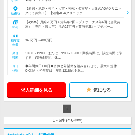
【新宿・池袋・横浜・大宮・札幌・名古屋・大阪のAGAクリニッ
クにて募集！】 【湘南AGAクリニック…
勤務地
【4大卒】月給28万円＋賞与年2回＋プチボーナス年4回（全院共
通）【専門・短大卒】月給26万円＋賞与年2回＋プチボー…
給与
340万円～400万円
初年度
年収
10:00～19:00 または 9:00～18:00※勤務時間は、診療時間に準
勤務
時間
ずる (実働8時間、休…
◆年間休日110日◆有休と希望休を組み合わせて、最大10連休
休日
休暇
OK◎# ＜初年度は、年間121日のお休…
求人詳細を見る
気になる
1
1～6件 (全6件中)