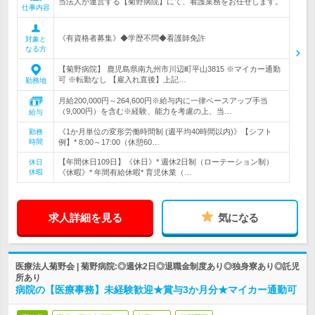
当法人が運営する【菊野病院】にて、看護業務をお任せします。
仕事内容
《有資格者募集》◆学歴不問◆看護師免許
対象と
なる方
【菊野病院】 鹿児島県南九州市川辺町平山3815 ※マイカー通勤
可 ※転勤なし 【雇入れ直後】上記…
勤務地
月給200,000円～264,600円※給与内に一律ベースアップ手当
（9,000円）を含む※経験、能力を考慮の上、当…
給与
《1か月単位の変形労働時間制 (週平均40時間以内)》【シフト
勤務
時間
例】* 8:00～17:00（休憩60…
【年間休日109日】《休日》* 週休2日制（ローテーション制）
休日
休暇
《休暇》* 年間有給休暇* 育児休業（…
求人詳細を見る
気になる
医療法人菊野会 | 菊野病院:◎週休2日◎退職金制度あり◎独身寮あり◎託児
所あり
病院の【医療事務】未経験歓迎★賞与3か月分★マイカー通勤可