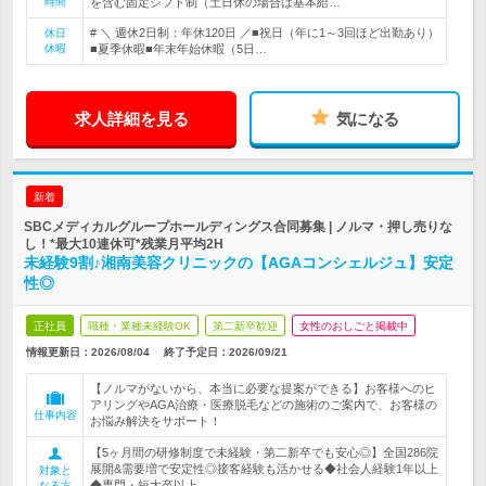
時間
を含む固定シフト制（土日休の場合は基本給…
# ＼ 週休2日制：年休120日 ／■祝日（年に1～3回ほど出勤あり）
休日
休暇
■夏季休暇■年末年始休暇（5日…
求人詳細を見る
気になる
新着
SBCメディカルグループホールディングス合同募集 | ノルマ・押し売りな
し！*最大10連休可*残業月平均2H
未経験9割♪湘南美容クリニックの【AGAコンシェルジュ】安定
性◎
正社員
職種・業種未経験OK
第二新卒歓迎
女性のおしごと掲載中
情報更新日：2026/08/04
終了予定日：
2026/09/21
【ノルマがないから、本当に必要な提案ができる】お客様へのヒ
アリングやAGA治療・医療脱毛などの施術のご案内で、お客様の
仕事内容
お悩み解決をサポート！
【5ヶ月間の研修制度で未経験・第二新卒でも安心◎】全国286院
展開&需要増で安定性◎接客経験も活かせる◆社会人経験1年以上
対象と
◆専門・短大卒以上
なる方