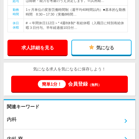
は経験・能力を考慮のうえ決定します。※試用期…
給与
1ヶ月単位の変形労働時間制（週平均40時間以内）■基本的な勤務
勤務
時間
時間 8:30～17:30（実働8時間…
# ＜年間休日112日＞* 4週8休制* 有給休暇（入職日に特別有給休
休日
休暇
暇３日付与。半年経過後10日付…
求人詳細を見る
気になる
気になる求人を気になるに保存しよう！
会員登録
簡単1分！
（無料）
関連キーワード
内科
内科 寮