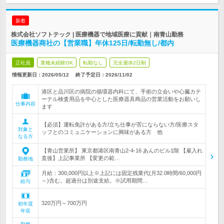
新着
株式会社ソフトテック | 医療機器で地域医療に貢献｜南青山勤務
医療機器商社の【営業職】年休125日/転勤無し/都内
正社員
業種未経験OK
転勤なし
完全週休2日制
情報更新日：2026/05/12
終了予定日：
2026/11/02
港区と品川区の病院の循環器内科にて、手術の立会いや心臓カテ
ーテル検査用品を中心とした医療器具商品の営業活動をお願いし
仕事内容
ます
【必須】運転免許がある方/立ち仕事が苦にならない方/医療スタ
対象と
ッフとのコミュニケーションに興味がある方 他
なる方
【青山営業所】 東京都港区南青山2-4-16 あんのビル1階 【雇入れ
直後】上記事業所 【変更の範…
勤務地
月給：300,000円以上※上記には固定残業代(月32.0時間/60,000円
～)含む。超過分は別途支給。※試用期間…
給与
320万円～700万円
初年度
年収