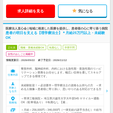
求人詳細を見る
気になる
医療法人直心会 | 地域に根差した医療を提供し、患者様の心に寄り添う病院
患者の明日を支える【理学療法士】＊月給25万円以上・未経験
OK
正社員
職種・業種未経験OK
転勤なし
学歴不問
女性のおしごと掲載中
情報更新日：2026/05/22
終了予定日：
2026/11/12
整形外科、脳神経外科、内科における急性期・亜急性期のリハビ
リテーション業務をお任せします。幅広い症例を通してスキルア
仕事内容
ップできる環境です。
未経験歓迎！＜必須要件＞理学療法士の資格をお持ちの方 ＜求
対象と
める人物像＞患者様に寄り添い、思いやりのある対応ができる方
なる方
＜帯津三敬病院＞ 埼玉県川越市大字大中居545 ※マイカー通勤
OK（駐車場あり） ※転勤なし 【雇…
勤務地
＜月給＞256,000円～346,000円（一律支給の諸手当含む）※給与