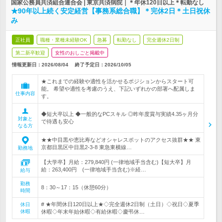
国家公務員共済組合連合会 | 東京共済病院｜＊年休120日以上＊転勤なし
★90年以上続く安定経営【事務系総合職】＊完休2日＊土日祝休
み
正社員
職種・業種未経験OK
急募
転勤なし
完全週休2日制
第二新卒歓迎
女性のおしごと掲載中
情報更新日：2026/08/04
終了予定日：
2026/10/05
★これまでの経験や適性を活かせるポジションからスタート可
能。 希望や適性を考慮のうえ、下記いずれかの部署へ配属しま
仕事内容
す。
◆短大卒以上 ◆一般的なPCスキル ◎昨年度賞与実績4.35ヶ月分
対象と
で待遇も安心
なる方
★★中目黒や恵比寿などオシャレスポットのアクセス抜群★★ 東
京都目黒区中目黒2-3-8 東急東横線…
勤務地
【大学卒】月給：279,840円 (一律地域手当含む)【短大卒】月
給：263,400円 (一律地域手当含む)※経…
給与
勤務
8：30～17：15（休憩60分）
時間
# ★年間休日120日以上★◇完全週休2日制（土日）◇祝日◇夏季
休日
休暇
休暇◇年末年始休暇◇有給休暇◇慶弔休…