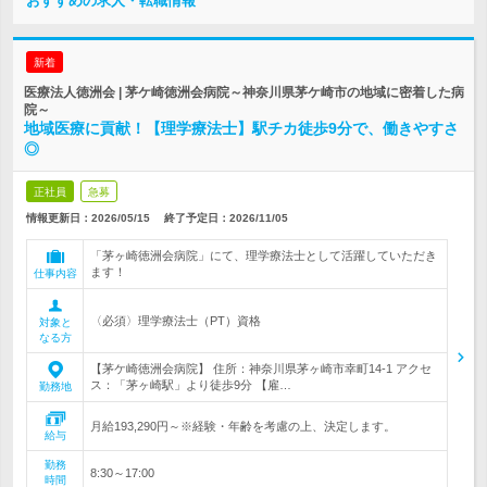
おすすめの求人・転職情報
新着
医療法人徳洲会 | 茅ケ崎徳洲会病院～神奈川県茅ケ崎市の地域に密着した病
院～
地域医療に貢献！【理学療法士】駅チカ徒歩9分で、働きやすさ
◎
正社員
急募
情報更新日：2026/05/15
終了予定日：
2026/11/05
「茅ヶ崎徳洲会病院」にて、理学療法士として活躍していただき
ます！
仕事内容
〈必須〉理学療法士（PT）資格
対象と
なる方
【茅ケ崎徳洲会病院】 住所：神奈川県茅ヶ崎市幸町14-1 アクセ
ス：「茅ヶ崎駅」より徒歩9分 【雇…
勤務地
月給193,290円～※経験・年齢を考慮の上、決定します。
給与
勤務
8:30～17:00
時間