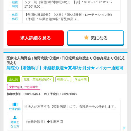
シフト制（実働8時間/休憩60分）【例】* 8:00～17:00* 8:30～
勤務
時間
17:30* 9:00…
【年間休日109日】《休日》* 週休2日制（ローテーション制）
休日
休暇
《休暇》* 年間有給休暇* 育児休業（…
求人詳細を見る
気になる
医療法人菊野会 | 菊野病院:◎週休2日◎退職金制度あり◎独身寮あり◎託児
所あり
病院の【看護助手】未経験歓迎★賞与3か月分★マイカー通勤可
正社員
職種・業種未経験OK
転勤なし
学歴不問
女性のおしごと掲載中
情報更新日：2026/04/24
終了予定日：
2026/10/22
当法人が運営する【菊野病院】にて、看護助手をお任せします。
仕事内容
《未経験歓迎》◆学歴不問
対象と
なる方