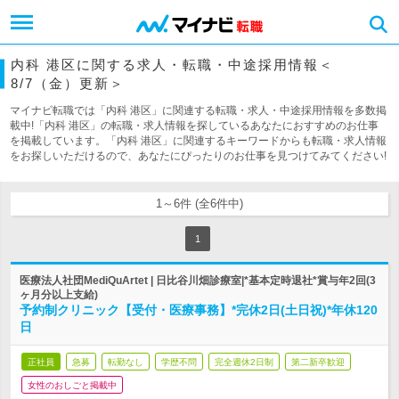
内科 港区に関する求人・転職・中途採用情報＜
8/7（金）更新＞
マイナビ転職では「内科 港区」に関連する転職・求人・中途採用情報を多数掲
載中!「内科 港区」の転職・求人情報を探しているあなたにおすすめのお仕事
を掲載しています。「内科 港区」に関連するキーワードからも転職・求人情報
をお探しいただけるので、あなたにぴったりのお仕事を見つけてみてください!
1～6件 (全6件中)
1
医療法人社団MediQuArtet | 日比谷川畑診療室|*基本定時退社*賞与年2回(3
ヶ月分以上支給)
予約制クリニック【受付・医療事務】*完休2日(土日祝)*年休120
日
正社員
急募
転勤なし
学歴不問
完全週休2日制
第二新卒歓迎
女性のおしごと掲載中