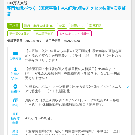
100万人来院
専門知識がつく【医療事務】#未経験9割#アクセス抜群#安定経
営
正社員
職種・業種未経験OK
急募
転勤なし
学歴不問
完全週休2日制
第二新卒歓迎
女性のおしごと掲載中
情報更新日：2026/07/07
終了予定日：
2026/08/24
【未経験・入社1年目から年収400万円可能】最大半年の研修を実
施するので安心！医療事務として受付・会計・診療サポートのお
仕事内容
仕事をお任せします！
【学歴不問・未経験歓迎／意欲重視の人柄採用】★35歳まで
(※) ★社会人経験不問 ※医療知識・事務スキルなどは一切必
対象と
要ありません！
なる方
＼ 転勤なし◎U・Iターン歓迎！駅から徒歩0～3分 ／ ◎ 全国エリ
アで募集中！ 〔＊〕札幌院 北…
勤務地
月給25万円以上★月収例：31万5,200円～（平均残業15H＋各種
手当込）※ 休日出勤時の勤務時間は項目「勤務時間…
給与
400万円～450万円
初年度
年収
※変形労働時間制（週の平均労働時間40時間／1年単位）※土日
勤務