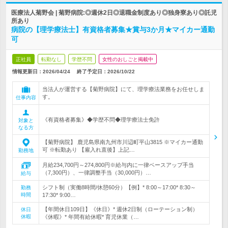
医療法人菊野会 | 菊野病院:◎週休2日◎退職金制度あり◎独身寮あり◎託児
所あり
病院の【理学療法士】有資格者募集★賞与3か月★マイカー通勤
可
正社員
転勤なし
学歴不問
女性のおしごと掲載中
情報更新日：2026/04/24
終了予定日：
2026/10/22
当法人が運営する【菊野病院】にて、理学療法業務をお任せしま
す。
仕事内容
《有資格者募集》◆学歴不問◆理学療法士免許
対象と
なる方
【菊野病院】 鹿児島県南九州市川辺町平山3815 ※マイカー通勤
可 ※転勤あり 【雇入れ直後】上記…
勤務地
月給234,700円～274,800円※給与内に一律ベースアップ手当
（7,300円）、一律調整手当（30,000円）…
給与
シフト制（実働8時間/休憩60分）【例】* 8:00～17:00* 8:30～
勤務
時間
17:30* 9:00…
【年間休日109日】《休日》* 週休2日制（ローテーション制）
休日
休暇
《休暇》* 年間有給休暇* 育児休業（…