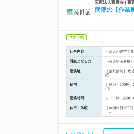
医療法人菊野会 | 
病院の【作業
学歴不問
仕事内容
当法人が運営する
対象となる方
《有資格者募集》
勤務地
【菊野病院】 鹿
記…
給与
月給234,700円
円）…
勤務時間
シフト制（実働8時間/
休日・休暇
【年間休日109日
（…