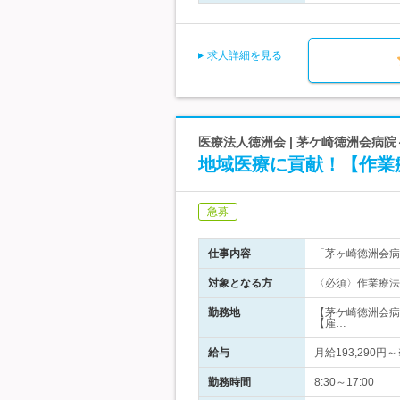
求人詳細を見る
医療法人徳洲会 | 茅ケ崎徳洲会病
地域医療に貢献！【作業
急募
仕事内容
「茅ヶ崎徳洲会病
対象となる方
〈必須〉作業療法
勤務地
【茅ケ崎徳洲会病
【雇…
給与
月給193,290
勤務時間
8:30～17:00