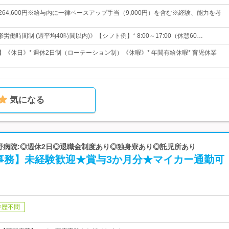
円～264,600円※給与内に一律ベースアップ手当（9,000円）を含む※経験、能力を考
労働時間制 (週平均40時間以内)》【シフト例】* 8:00～17:00（休憩60…
】《休日》* 週休2日制（ローテーション制）《休暇》* 年間有給休暇* 育児休業
気になる
菊野病院:◎週休2日◎退職金制度あり◎独身寮あり◎託児所あり
事務】未経験歓迎★賞与3か月分★マイカー通勤可
学歴不問