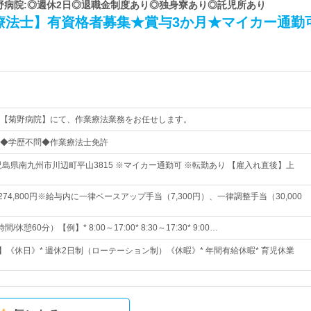
菊野病院:◎週休2日◎退職金制度あり◎独身寮あり◎託児所あり
療法士】有資格者募集★賞与3か月★マイカー通勤
【菊野病院】にて、作業療法業務をお任せします。
◆学歴不問◆作業療法士免許
児島県南九州市川辺町平山3815 ※マイカー通勤可 ※転勤あり 【雇入れ直後】上
～274,800円※給与内に一律ベースアップ手当（7,300円）、一律調整手当（30,000
休憩60分）【例】* 8:00～17:00* 8:30～17:30* 9:00…
】《休日》* 週休2日制（ローテーション制）《休暇》* 年間有給休暇* 育児休業