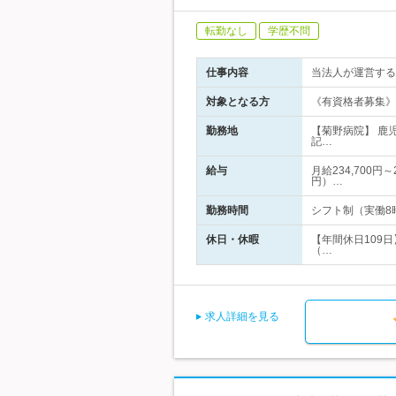
転勤なし
学歴不問
仕事内容
当法人が運営する
対象となる方
《有資格者募集》
勤務地
【菊野病院】 鹿
記…
給与
月給234,700円
円）…
勤務時間
シフト制（実働8時間/
休日・休暇
【年間休日109日
（…
求人詳細を見る