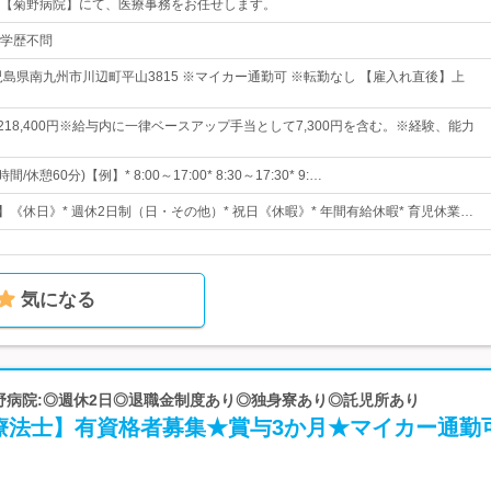
【菊野病院】にて、医療事務をお任せします。
学歴不問
児島県南九州市川辺町平山3815 ※マイカー通勤可 ※転勤なし 【雇入れ直後】上
円～218,400円※給与内に一律ベースアップ手当として7,300円を含む。※経験、能力
/休憩60分)【例】* 8:00～17:00* 8:30～17:30* 9:…
】《休日》* 週休2日制（日・その他）* 祝日《休暇》* 年間有給休暇* 育児休業…
気になる
菊野病院:◎週休2日◎退職金制度あり◎独身寮あり◎託児所あり
療法士】有資格者募集★賞与3か月★マイカー通勤