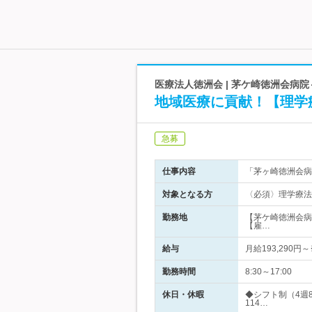
医療法人徳洲会 | 茅ケ崎徳洲会病
地域医療に貢献！【理学
急募
仕事内容
「茅ヶ崎徳洲会病
対象となる方
〈必須〉理学療法
勤務地
【茅ケ崎徳洲会病
【雇…
給与
月給193,290
勤務時間
8:30～17:00
休日・休暇
◆シフト制（4週
114…