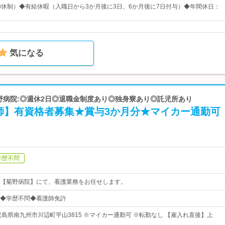
8休制）◆有給休暇（入職日から3か月後に3日、6か月後に7日付与）◆年間休日：
気になる
菊野病院:◎週休2日◎退職金制度あり◎独身寮あり◎託児所あり
師】有資格者募集★賞与3か月分★マイカー通勤可
学歴不問
【菊野病院】にて、看護業務をお任せします。
◆学歴不問◆看護師免許
児島県南九州市川辺町平山3815 ※マイカー通勤可 ※転勤なし 【雇入れ直後】上