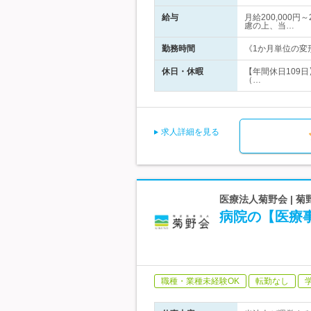
給与
月給200,000
慮の上、当…
勤務時間
《1か月単位の変形
休日・休暇
【年間休日109日
（…
求人詳細を見る
医療法人菊野会 | 
病院の【医療
職種・業種未経験OK
転勤なし