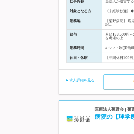
仕事内容
当法人が運営する
対象となる方
《未経験歓迎》◆
勤務地
【菊野病院】 鹿
記…
給与
月給183,500
を考慮の上…
勤務時間
# シフト制(実働8時間
休日・休暇
【年間休日109日
求人詳細を見る
医療法人菊野会 | 
病院の【理学