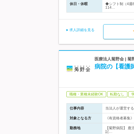
休日・休暇
◆シフト制（4週
114…
求人詳細を見る
医療法人菊野会 | 
病院の【看護
職種・業種未経験OK
転勤なし
仕事内容
当法人が運営する
対象となる方
《有資格者募集》
勤務地
【菊野病院】 鹿
記…