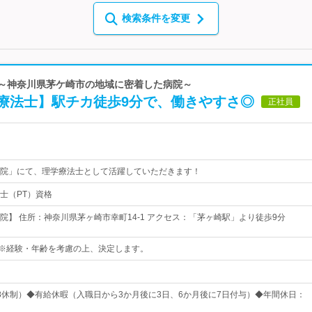
検索条件を変更
院～神奈川県茅ケ崎市の地域に密着した病院～
療法士】駅チカ徒歩9分で、働きやすさ◎
正社員
院」にて、理学療法士として活躍していただきます！
士（PT）資格
院】 住所：神奈川県茅ヶ崎市幸町14-1 アクセス：「茅ヶ崎駅」より徒歩9分
円～※経験・年齢を考慮の上、決定します。
8休制）◆有給休暇（入職日から3か月後に3日、6か月後に7日付与）◆年間休日：