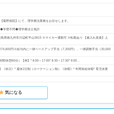
【菊野病院】にて、理学療法業務をお任せします。
◆学歴不問◆理学療法士免許
児島県南九州市川辺町平山3815 ※マイカー通勤可 ※転勤あり 【雇入れ直後】上
～274,800円※給与内に一律ベースアップ手当（7,300円）、一律調整手当（30,000
休憩60分）【例】* 8:00～17:00* 8:30～17:30* 9:00…
】《休日》* 週休2日制（ローテーション制）《休暇》* 年間有給休暇* 育児休業
気になる