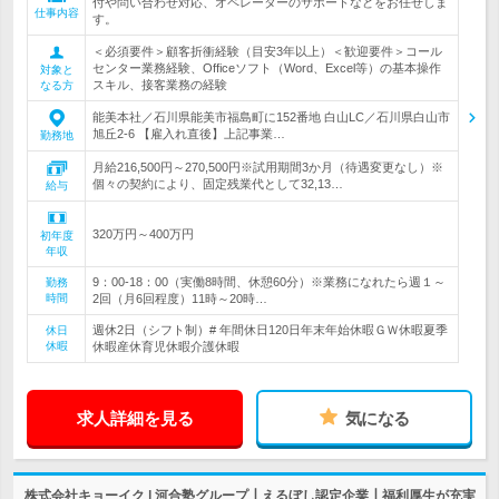
付や問い合わせ対応、オペレーターのサポートなどをお任せしま
仕事内容
す。
＜必須要件＞顧客折衝経験（目安3年以上）＜歓迎要件＞コール
センター業務経験、Officeソフト（Word、Excel等）の基本操作
対象と
スキル、接客業務の経験
なる方
能美本社／石川県能美市福島町に152番地 白山LC／石川県白山市
旭丘2-6 【雇入れ直後】上記事業…
勤務地
月給216,500円～270,500円※試用期間3か月（待遇変更なし）※
個々の契約により、固定残業代として32,13…
給与
320万円～400万円
初年度
年収
9：00-18：00（実働8時間、休憩60分）※業務になれたら週１～
勤務
時間
2回（月6回程度）11時～20時…
週休2日（シフト制）# 年間休日120日年末年始休暇ＧＷ休暇夏季
休日
休暇
休暇産休育児休暇介護休暇
求人詳細を見る
気になる
株式会社キョーイク | 河合塾グループ┃えるぼし認定企業┃福利厚生が充実