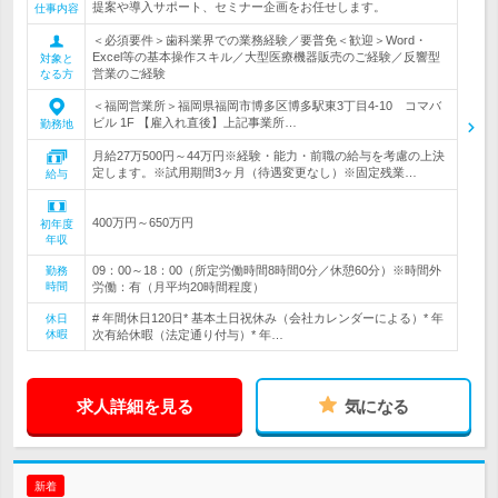
提案や導入サポート、セミナー企画をお任せします。
仕事内容
＜必須要件＞歯科業界での業務経験／要普免＜歓迎＞Word・
Excel等の基本操作スキル／大型医療機器販売のご経験／反響型
対象と
営業のご経験
なる方
＜福岡営業所＞福岡県福岡市博多区博多駅東3丁目4-10 コマバ
ビル 1F 【雇入れ直後】上記事業所…
勤務地
月給27万500円～44万円※経験・能力・前職の給与を考慮の上決
定します。※試用期間3ヶ月（待遇変更なし）※固定残業…
給与
400万円～650万円
初年度
年収
09：00～18：00（所定労働時間8時間0分／休憩60分）※時間外
勤務
時間
労働：有（月平均20時間程度）
# 年間休日120日* 基本土日祝休み（会社カレンダーによる）* 年
休日
休暇
次有給休暇（法定通り付与）* 年…
求人詳細を見る
気になる
新着