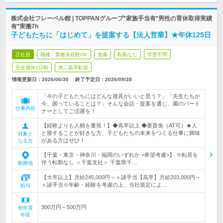
株式会社フレーベル館 | TOPPANグループ*家族手当有*男性の育休取得実績
有*実働7h
子どもたちに「はじめて」を提案する【法人営業】★年休125日
正社員
職種・業種未経験OK
急募
転勤なし
学歴不問
完全週休2日制
第二新卒歓迎
情報更新日：2026/06/30
終了予定日：
2026/09/28
「今の子どもたちにはどんな遊具がいいと思う？」「先生たちが
今、困っていることは？」そんな会話・提案を通じ、園のパート
仕事内容
ナーとしてご活躍を！
【経験よりも人柄を重視！】◆高卒以上 ◆要普免（AT可）★人
と接することが好きな方、子どもたちの未来をつくる仕事に興味
対象と
がある方はぜひ！
なる方
【千葉・東京・神奈川・福岡のいずれか <希望考慮>】 ※転居を
伴う転勤なし ＜千葉支社＞ 千葉県千…
勤務地
【大卒以上】月給245,000円～＋諸手当【高卒】月給203,000円～
＋諸手当※年齢・経験を考慮の上、当社規定によ…
給与
300万円～500万円
初年度
年収