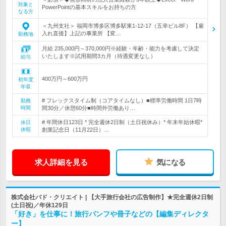
対象と
PowerPointの基本スキルをお持ちの方
なる方
＜九州支社＞ 福岡市博多区博多駅東1-12-17（五幸ビル8F） 【雇
入れ直後】上記の事業所 【変…
勤務地
月給 235,000円～370,000円※経験・年齢・能力を考慮して決定
いたします※試用期間3カ月（待遇変更なし）
給与
400万円～600万円
初年度
年収
# フレックスタイム制（コアタイムなし）■標準労働時間 1日7時
勤務
時間
間30分／休憩60分■時間外労働あり…
# 年間休日123日 * 完全週休2日制（土日祝休み）* 年末年始休暇*
休日
休暇
創業記念日（11月22日）…
求人詳細を見る
気になる
株式会社バド・クリエイト | 【大手旅行会社の広告制作】★完全週休2日制
(土日祝)／年休129日
「好き」を仕事に！旅行パンフや冊子などの【編集ディレクタ
ー】