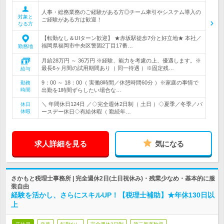
人事・総務業務のご経験がある方◎チーム牽引やシステム導入の
対象と
ご経験がある方は歓迎！
なる方
【転勤なし＆UIターン歓迎】 ★赤坂駅徒歩7分と好立地★ 本社／
福岡県福岡市中央区警固2丁目17番…
勤務地
月給28万円 ～ 36万円 ※経験、能力を考慮の上、優遇します。※
最長6ヶ月間の試用期間あり（ 同一待遇 ）※固定残…
給与
9：00 ～ 18：00（ 実働8時間／休憩時間60分 ）※家庭の事情で
勤務
時間
出勤を1時間ずらしたい場合な…
＼ 年間休日124日 ／◇完全週休2日制（ 土日 ）◇夏季／冬季／バ
休日
休暇
ースデー休日◇有給休暇（ 勤続年…
求人詳細を見る
気になる
さかもと税理士事務所 | 完全週休2日(土日祝休み)・残業少なめ・基本的に服
装自由
経験を活かし、さらにスキルUP！【税理士補助】★年休130日以
上