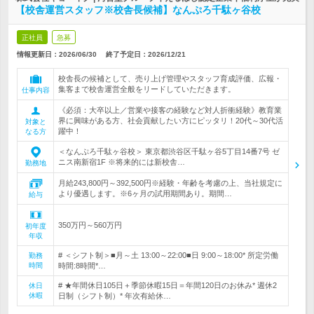
【校舎運営スタッフ※校舎長候補】なんぷろ千駄ヶ谷校
正社員
急募
情報更新日：2026/06/30
終了予定日：
2026/12/21
校舎長の候補として、売り上げ管理やスタッフ育成評価、広報・
集客まで校舎運営全般をリードしていただきます。
仕事内容
《必須：大卒以上／営業や接客の経験など対人折衝経験》教育業
界に興味がある方、社会貢献したい方にピッタリ！20代～30代活
対象と
躍中！
なる方
＜なんぷろ千駄ヶ谷校＞ 東京都渋谷区千駄ヶ谷5丁目14番7号 ゼ
ニス南新宿1F ※将来的には新校舎…
勤務地
月給243,800円～392,500円※経験・年齢を考慮の上、当社規定に
より優遇します。※6ヶ月の試用期間あり。期間…
給与
350万円～560万円
初年度
年収
# ＜シフト制＞■月～土 13:00～22:00■日 9:00～18:00* 所定労働
勤務
時間
時間:8時間*…
# ★年間休日105日＋季節休暇15日＝年間120日のお休み* 週休2
休日
休暇
日制（シフト制）* 年次有給休…