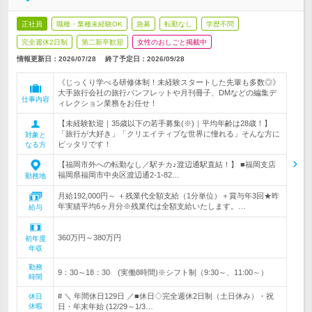
正社員
職種・業種未経験OK
急募
転勤なし
学歴不問
完全週休2日制
第二新卒歓迎
女性のおしごと掲載中
情報更新日：2026/07/28
終了予定日：
2026/09/28
《じっくり学べる研修体制！未経験スタートした先輩も多数◎》
大手旅行会社の旅行パンフレットや月刊冊子、DMなどの編集デ
仕事内容
ィレクション業務をお任せ！
【未経験歓迎｜35歳以下の若手募集(※)｜平均年齢は28歳！】
「旅行が大好き」「クリエイティブな世界に憧れる」そんな方に
対象と
ピッタリです！
なる方
【福岡市外への転勤なし／駅チカ♪渡辺通駅直結！】 ■福岡支店
福岡県福岡市中央区渡辺通2-1-82…
勤務地
月給192,000円～ ＋残業代全額支給（1分単位）＋賞与年3回★昨
年実績平均6ヶ月分※残業代は全額支給いたします。…
給与
360万円～380万円
初年度
年収
勤務
9：30～18：30 (実働8時間)※シフト制（9:30～、11:00～）
時間
# ＼ 年間休日129日 ／■休日◇完全週休2日制（土日休み）・祝
休日
休暇
日・年末年始 (12/29～1/3…