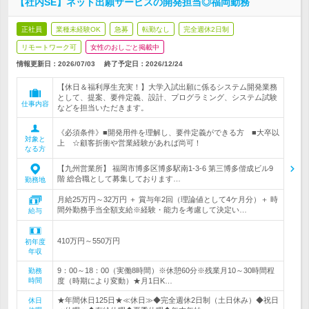
【社内SE】ネット出願サービスの開発担当◎福岡勤務
正社員
業種未経験OK
急募
転勤なし
完全週休2日制
リモートワーク可
女性のおしごと掲載中
情報更新日：2026/07/03
終了予定日：
2026/12/24
【休日＆福利厚生充実！】大学入試出願に係るシステム開発業務
として、提案、要件定義、設計、プログラミング、システム試験
仕事内容
などを担当いただきます。
《必須条件》■開発用件を理解し、要件定義ができる方 ■大卒以
対象と
上 ☆顧客折衝や営業経験があれば尚可！
なる方
【九州営業所】 福岡市博多区博多駅南1-3-6 第三博多偕成ビル9
階 総合職として募集しております…
勤務地
月給25万円～32万円 ＋ 賞与年2回（理論値として4ケ月分）＋ 時
間外勤務手当全額支給※経験・能力を考慮して決定い…
給与
410万円～550万円
初年度
年収
9：00～18：00（実働8時間）※休憩60分※残業月10～30時間程
勤務
時間
度（時期により変動）★月1日K…
★年間休日125日★≪休日≫◆完全週休2日制（土日休み）◆祝日
休日