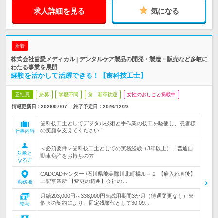
求人詳細を見る
気になる
新着
株式会社歯愛メディカル | デンタルケア製品の開発・製造・販売など多岐に
わたる事業を展開
経験を活かして活躍できる！【歯科技工士】
正社員
急募
学歴不問
第二新卒歓迎
女性のおしごと掲載中
情報更新日：2026/07/07
終了予定日：
2026/12/28
歯科技工士としてデジタル技術と手作業の技工を駆使し、患者様
の笑顔を支えてください！
仕事内容
＜必須要件＞歯科技工士としての実務経験（3年以上）、普通自
対象と
動車免許をお持ちの方
なる方
CADCADセンター /石川県能美郡川北町橘ル－２ 【雇入れ直後】
上記事業所 【変更の範囲】会社の…
勤務地
月給203,000円～338,000円※試用期間3か月（待遇変更なし）※
個々の契約により、固定残業代として30,09…
給与