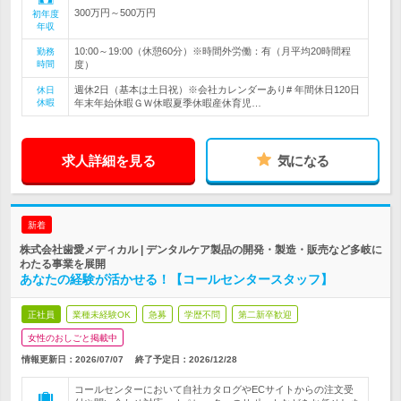
300万円～500万円
初年度
年収
10:00～19:00（休憩60分）※時間外労働：有（月平均20時間程
勤務
時間
度）
週休2日（基本は土日祝）※会社カレンダーあり# 年間休日120日
休日
休暇
年末年始休暇ＧＷ休暇夏季休暇産休育児…
求人詳細を見る
気になる
新着
株式会社歯愛メディカル | デンタルケア製品の開発・製造・販売など多岐に
わたる事業を展開
あなたの経験が活かせる！【コールセンタースタッフ】
正社員
業種未経験OK
急募
学歴不問
第二新卒歓迎
女性のおしごと掲載中
情報更新日：2026/07/07
終了予定日：
2026/12/28
コールセンターにおいて自社カタログやECサイトからの注文受