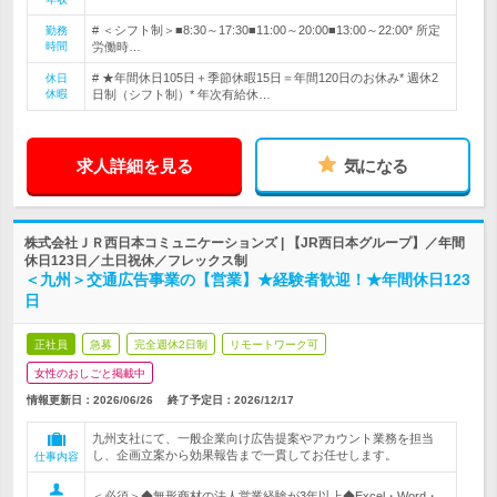
# ＜シフト制＞■8:30～17:30■11:00～20:00■13:00～22:00* 所定
勤務
時間
労働時…
# ★年間休日105日＋季節休暇15日＝年間120日のお休み* 週休2
休日
休暇
日制（シフト制）* 年次有給休…
求人詳細を見る
気になる
株式会社ＪＲ西日本コミュニケーションズ | 【JR西日本グループ】／年間
休日123日／土日祝休／フレックス制
＜九州＞交通広告事業の【営業】★経験者歓迎！★年間休日123
日
正社員
急募
完全週休2日制
リモートワーク可
女性のおしごと掲載中
情報更新日：2026/06/26
終了予定日：
2026/12/17
九州支社にて、一般企業向け広告提案やアカウント業務を担当
し、企画立案から効果報告まで一貫してお任せします。
仕事内容
＜必須＞◆無形商材の法人営業経験が3年以上◆Excel・Word・