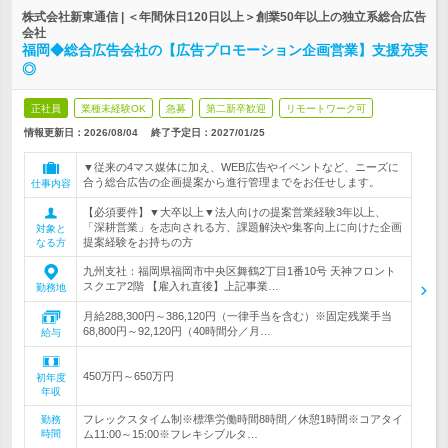
株式会社新東通信 | ＜年間休日120日以上＞創業50年以上の独立系総合広告
会社
福岡◆総合広告会社の【広告プロモーション企画営業】支援充実
◎
正社員
業種未経験OK
急募
第二新卒歓迎
リモートワーク可
情報更新日：2026/08/04
終了予定日：
2027/01/25
▼従来の4マス媒体に加え、WEB広告やイベントなど、ニーズに
合う総合広告の企画提案から進行管理までをお任せします。
仕事内容
【必須要件】▼大卒以上▼法人向けの提案営業経験3年以上、
「深耕営業」を志向される方、課題解決や集客向上に向けた企画
対象と
提案経験をお持ちの方
なる方
九州支社：福岡県福岡市中央区舞鶴2丁目1番10号 天神フロント
スクエア2階 【雇入れ直後】上記事業…
勤務地
月給288,300円～386,120円（一律手当を含む）※固定残業手当
68,800円～92,120円（40時間分／月…
給与
450万円～650万円
初年度
年収
フレックスタイム制※標準労働時間8時間／休憩1時間※コアタイ
勤務
時間
ム11:00～15:00※フレキシブルタ…