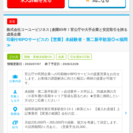
求人詳細を見る
気になる
新着
株式会社コーユービジネス | 創業65年！官公庁や大手企業と安定取引を誇る
成長企業
印刷やBPOサービスの【営業】未経験者・第二新卒歓迎◎≪福岡
≫
正社員
職種・業種未経験OK
急募
完全週休2日制
情報更新日：2026/07/07
終了予定日：
2026/12/28
官公庁や民間企業への印刷物やBPOサービスの提案営業をお任せ
します。お客様の課題解決に向けた幅広い商材の提案が可能で
仕事内容
す。
未経験・第二新卒歓迎！＜必須要件＞大卒以上、35歳未満の方
（※若年層の長期キャリア形成を図るため）★営業に挑戦したい
対象と
方ぜひご応募ください！
なる方
福岡県福岡市東区博多駅前3-13-1（林英ビル） 【雇入れ直後】上
記事業所 【変更の範囲】会社の定…
勤務地
月給235,000円～265,000円※経験、能力を考慮して決定します。
※試用期間2ヶ月あり。（営業手当15,000…
給与