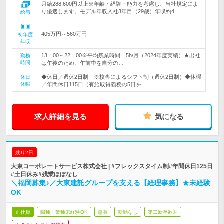
月給288,600円以上※年齢・経験・能力を考慮し、当社規定によ
り優遇します。モデル年収入社3年目（29歳）年収約4…
給与
405万円～560万円
初年度
年収
13：00～22：00※平均残業時間 5h/月（2024年度実績）★出社
勤務
時間
は午後のため、午前中を自分の…
◆休日／週休2日制 ※校舎によるシフト制（週休2日制）◆休暇
休日
休暇
／年間休日115日（有給取得義務の5日を…
求人詳細を見る
気になる
残り2日
大東コーポレートサービス株式会社 | #フレックスタイム制#年間休日125日
#土日休み#残業ほぼなし
＼福岡募集♪／大東建託グループを支える【経理事務】★未経験
OK
正社員
職種・業種未経験OK
急募
転勤なし
第二新卒歓迎