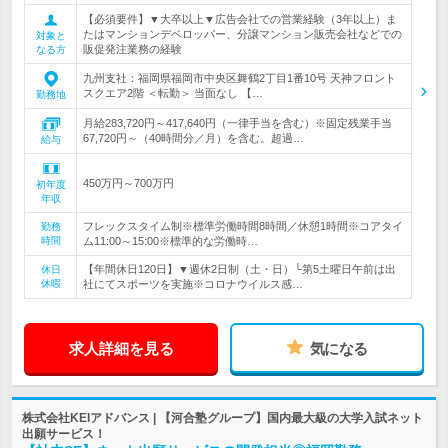
【必須要件】▼大卒以上▼広告会社での営業経験（3年以上）ま
たはマンションデベロッパー、分譲マンション販売会社などでの
対象と
販促発注業務の経験
なる方
九州支社：福岡県福岡市中央区舞鶴2丁目1番10号 天神フロント
スクエア2階 ＜転勤＞ 当面なし 【…
勤務地
月給283,720円～417,640円（一律手当を含む）※固定残業手当
67,720円～（40時間分／月）を含む。超過…
給与
450万円～700万円
初年度
年収
フレックスタイム制※標準労働時間8時間／休憩1時間※コアタイ
勤務
時間
ム11:00～15:00※標準的な労働時…
【年間休日120日】▼週休2日制（土・日）└第5土曜日午前は出
休日
休暇
社にてスポーツを実施※コロナウイルス感…
求人詳細を見る
気になる
株式会社KEIアドバンス | 【河合塾グループ】国内最大級の大学入試ネット
出願サービス！