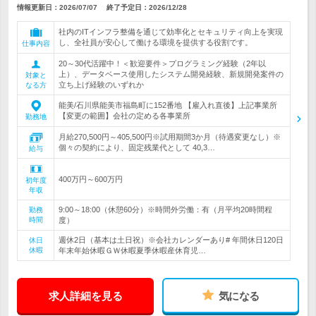
情報更新日：2026/07/07
終了予定日：
2026/12/28
社内のITインフラ整備を通じて効率化とセキュリティ向上を実現
し、全社員が安心して働ける環境を提供する役割です。
仕事内容
20～30代活躍中！＜歓迎要件＞プログラミング経験（2年以
上）、データベース使用したシステム開発経験、新規開発案件の
対象と
立ち上げ経験のいずれか
なる方
能美/石川県能美市福島町に152番地 【雇入れ直後】上記事業所
【変更の範囲】会社の定める各事業所
勤務地
月給270,500円～405,500円※試用期間3か月（待遇変更なし）※
個々の契約により、固定残業代として 40,3…
給与
400万円～600万円
初年度
年収
9:00～18:00（休憩60分）※時間外労働：有（月平均20時間程
勤務
時間
度）
週休2日（基本は土日祝）※会社カレンダーあり# 年間休日120日
休日
休暇
年末年始休暇ＧＷ休暇夏季休暇産休育児…
求人詳細を見る
気になる