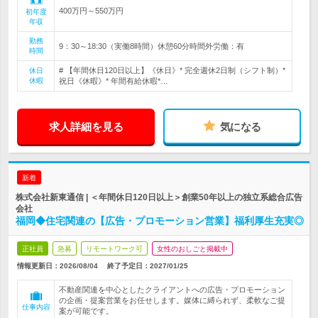
400万円～550万円
初年度
年収
勤務
9：30～18:30（実働8時間）休憩60分時間外労働：有
時間
# 【年間休日120日以上】《休日》* 完全週休2日制（シフト制）*
休日
休暇
祝日《休暇》* 年間有給休暇*…
求人詳細を見る
気になる
新着
株式会社新東通信 | ＜年間休日120日以上＞創業50年以上の独立系総合広告
会社
福岡◆住宅関連の【広告・プロモーション営業】福利厚生充実◎
正社員
急募
リモートワーク可
女性のおしごと掲載中
情報更新日：2026/08/04
終了予定日：
2027/01/25
不動産関連を中心としたクライアントへの広告・プロモーション
の企画・提案営業をお任せします。媒体に縛られず、柔軟なご提
仕事内容
案が可能です。