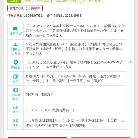
正社員
急募
転勤なし
完全週休2日制
第二新卒歓迎
女性のおしごと掲載中
情報更新日：2026/07/21
終了予定日：
2026/09/03
【デスクワークが基本】経験やスキルに合わせて、 記帳代行や仕
訳データ入力、申告書作成等の税理士補助業務をお任せします★
仕事内容
幅広い業界との取引あり
＼社内の雰囲気重視もOK／【応募条件】◎性別不問◎税理士の
実務経験（経験5～10年）をお持ちの方は優遇★UIターン希望の
対象と
方も大歓迎！
なる方
【転勤なし/姪浜駅徒歩2分】 福岡県福岡市西区姪の浜4-22-50 ク
レインタートル弐番館801号室
勤務地
月給30万円～35万円 + 賞与年3回※年齢、経験、能力を考慮の
上、優遇します。※上記には一律住宅手当（20,000…
給与
450万円～500万円
初年度
年収
勤務
9：00～18：00（休憩時間あり）
時間
# ＼年間休日130日以上／≪休日≫◇完全週休2日制（土日祝）≪
休日
休暇
休暇≫◇GW◇夏季休暇◇年末年始休暇…