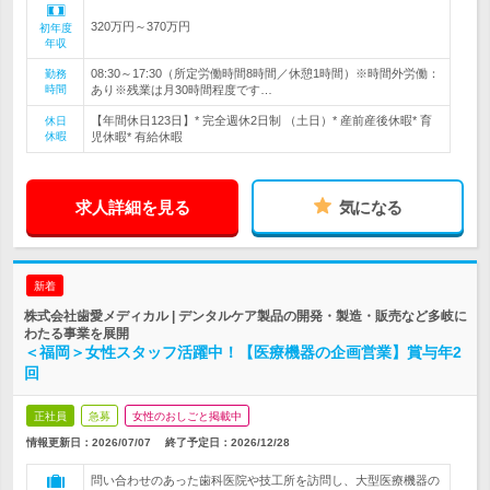
320万円～370万円
初年度
年収
08:30～17:30（所定労働時間8時間／休憩1時間）※時間外労働：
勤務
時間
あり※残業は月30時間程度です…
【年間休日123日】* 完全週休2日制 （土日）* 産前産後休暇* 育
休日
休暇
児休暇* 有給休暇
求人詳細を見る
気になる
新着
株式会社歯愛メディカル | デンタルケア製品の開発・製造・販売など多岐に
わたる事業を展開
＜福岡＞女性スタッフ活躍中！【医療機器の企画営業】賞与年2
回
正社員
急募
女性のおしごと掲載中
情報更新日：2026/07/07
終了予定日：
2026/12/28
問い合わせのあった歯科医院や技工所を訪問し、大型医療機器の