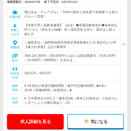
情報更新日：2026/07/30
終了予定日：
2027/01/14
飛び込み・テレアポなし！50年の歴史と知名度で未経験でも安心
のルート営業！
仕事内容
【学歴不問／経験者優遇】《必須》◆普通自動車免許◆基本的な
PCスキル《求める人物像》常に成長意欲を持ち、前向きに取り
対象と
組む方
なる方
＜福岡支社＞ 福岡県福岡市博多区博多駅南4-2-10 南近代ビル9F
【雇入れ直後】上記の事業所…
勤務地
月給 226,300円～258,000円※上記には固定残業代（月30,100円
～34,500円／20時間分）を含みま…
給与
350万円～450万円
初年度
年収
# 1年単位の変形労働時間制（週平均労働40時間）■9:00～
勤務
時間
18:00（実働8時間／休憩60分）■…
# 【 年間休日120日 】* 週休2日制（基本土日祝休み）※会社カレ
休日
休暇
ンダーにより土曜出勤あり（20…
求人詳細を見る
気になる