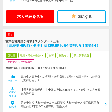
休暇
≪休暇≫◆有給休暇◆夏季休暇◆年末年始…
求人詳細を見る
気になる
新着
株式会社秀英予備校 | スタンダード上場
【高校集団教師・数学】福岡勤務/上場企業/平均月残業5H！
正社員
職種・業種未経験OK
急募
転勤なし
第二新卒歓迎
女性のおしごと掲載中
情報更新日：2026/08/07
終了予定日：
2027/01/28
高校生と高卒生への学習・進学指導。経験・知識を活かした活躍
に期待します！
仕事内容
【業界経験者優遇！】◆四大卒以上★教えることが好きな方★教
対象と
員免許不要
なる方
秀英予備校 大橋本部校または西新校 大橋本部校／福岡県福岡市
南区向野2丁目4-7（最寄駅：西鉄大橋…
勤務地