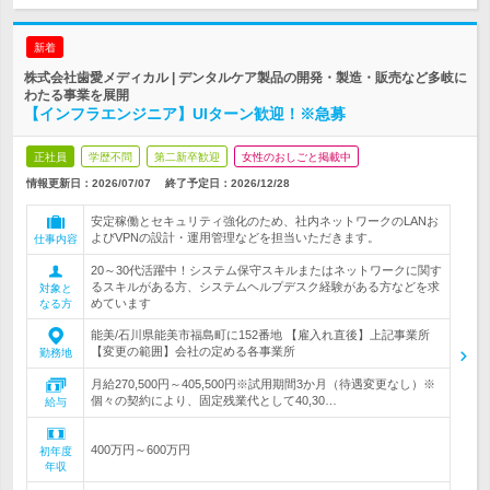
新着
株式会社歯愛メディカル | デンタルケア製品の開発・製造・販売など多岐に
わたる事業を展開
【インフラエンジニア】UIターン歓迎！※急募
正社員
学歴不問
第二新卒歓迎
女性のおしごと掲載中
情報更新日：2026/07/07
終了予定日：
2026/12/28
安定稼働とセキュリティ強化のため、社内ネットワークのLANお
よびVPNの設計・運用管理などを担当いただきます。
仕事内容
20～30代活躍中！システム保守スキルまたはネットワークに関す
るスキルがある方、システムヘルプデスク経験がある方などを求
対象と
めています
なる方
能美/石川県能美市福島町に152番地 【雇入れ直後】上記事業所
【変更の範囲】会社の定める各事業所
勤務地
月給270,500円～405,500円※試用期間3か月（待遇変更なし）※
個々の契約により、固定残業代として40,30…
給与
400万円～600万円
初年度
年収