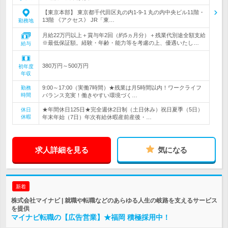
【東京本部】 東京都千代田区丸の内1-9-1 丸の内中央ビル11階・
13階 《アクセス》 JR「東…
勤務地
月給22万円以上＋賞与年2回（約5ヵ月分）＋残業代別途全額支給
※最低保証額。経験・年齢・能力等を考慮の上、優遇いたし…
給与
380万円～500万円
初年度
年収
9:00～17:00（実働7時間）★残業は月5時間以内！ワークライフ
勤務
時間
バランス充実！働きやすい環境づく…
★年間休日125日★完全週休2日制（土日休み）祝日夏季（5日）
休日
休暇
年末年始（7日）年次有給休暇産前産後・…
求人詳細を見る
気になる
新着
株式会社マイナビ | 就職や転職などのあらゆる人生の岐路を支えるサービス
を提供
マイナビ転職の【広告営業】★福岡 積極採用中！