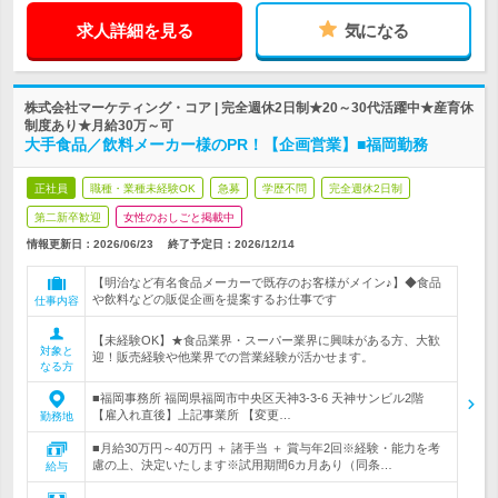
求人詳細を見る
気になる
株式会社マーケティング・コア | 完全週休2日制★20～30代活躍中★産育休
制度あり★月給30万～可
大手食品／飲料メーカー様のPR！【企画営業】■福岡勤務
正社員
職種・業種未経験OK
急募
学歴不問
完全週休2日制
第二新卒歓迎
女性のおしごと掲載中
情報更新日：2026/06/23
終了予定日：
2026/12/14
【明治など有名食品メーカーで既存のお客様がメイン♪】◆食品
や飲料などの販促企画を提案するお仕事です
仕事内容
【未経験OK】★食品業界・スーパー業界に興味がある方、大歓
対象と
迎！販売経験や他業界での営業経験が活かせます。
なる方
■福岡事務所 福岡県福岡市中央区天神3-3-6 天神サンビル2階
【雇入れ直後】上記事業所 【変更…
勤務地
■月給30万円～40万円 ＋ 諸手当 ＋ 賞与年2回※経験・能力を考
慮の上、決定いたします※試用期間6カ月あり（同条…
給与