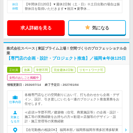
【年間休日120日】▼週休2日制（土・日）※土日出勤の場合は振
休日
休暇
替休日を取得いただきます▼祝日▼夏季休…
求人詳細を見る
気になる
株式会社スペース | 東証プライム上場！空間づくりのプロフェッショナル企
業
【専門店の企画・設計・プロジェクト推進】／福岡★年休125日
正社員
急募
学歴不問
完全週休2日制
リモートワーク可
女性のおしごと掲載中
情報更新日：2026/07/14
終了予定日：
2027/01/04
各種専門店などの空間創りにおいて、打ち合わせから企画・デザ
イン、設計、引き渡しにいたる一連のプロジェクト推進業務をお
仕事内容
任せします。
≪必須≫学歴不問／建築物（住宅、商業施設等）の企画・設計・
施工等の実務経験をお持ちの方≪歓迎≫店舗等のデザイン・設
対象と
計・施工管理等の実務経験
なる方
【在宅勤務の相談OK】 福岡本部／福岡県福岡市博多区博多駅東