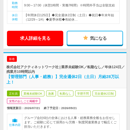
勤務
9:00～17:00（休憩1時間・実働7時間）※時間外手当は全額支給
時間
【年間休日125日】◆完全週休2日制（土日）◆祝日◆年末年始
休日
休暇
（12/29～1/4）◆夏季休暇◆有給休…
求人詳細を見る
気になる
新着
株式会社アクティネットワーク社 | 業界未経験OK／転勤なし／年休124日／
残業月10時間以内
【管理部門（人事・総務）】完全週休2日（土日）月給28万以
上！
正社員
業種未経験OK
急募
転勤なし
学歴不問
完全週休2日制
女性のおしごと掲載中
情報更新日：2026/07/21
終了予定日：
2026/09/21
グループ会社6社の全体における人事・総務業務全般をお任せし
ます。ご経験に応じて採用から労務・制度関連業務まで幅広くご
仕事内容
担当いただきます。