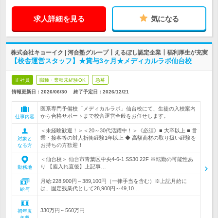
求人詳細を見る
気になる
株式会社キョーイク | 河合塾グループ┃えるぼし認定企業┃福利厚生が充実
【校舎運営スタッフ】★賞与3ヶ月★メディカルラボ仙台校
正社員
職種・業種未経験OK
急募
情報更新日：2026/06/30
終了予定日：
2026/12/21
医系専門予備校「メディカルラボ」仙台校にて、生徒の入校案内
から合格サポートまで校舎運営全般をお任せします。
仕事内容
＜未経験歓迎！＞＜20～30代活躍中！＞《必須》■ 大卒以上 ■ 営
業・接客等の対人折衝経験1年以上 ◆ 高額商材の取り扱い経験を
対象と
お持ちの方歓迎！
なる方
＜仙台校＞ 仙台市青葉区中央4-6-1 SS30 22F ※転勤の可能性あ
り 【雇入れ直後】上記事…
勤務地
月給:228,900円～389,100円（一律手当を含む）※上記月給に
は、固定残業代として28,900円～49,10…
給与
330万円～560万円
初年度
年収