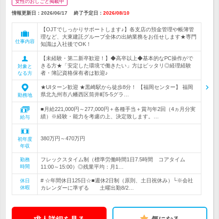
女性のおしごと掲載中
情報更新日：2026/06/17
終了予定日：
2026/08/10
【OJTでしっかりサポートします♪】各支店の預金管理や帳簿管
理など、大東建託グループ全体の出納業務をお任せします★専門
仕事内容
知識は入社後でOK！
【未経験・第二新卒歓迎！】◆高卒以上◆基本的なPC操作がで
きる方★「安定した環境で働きたい」方はピッタリ◎経理経験
対象と
者・簿記資格保有者は歓迎♪
なる方
★UIターン歓迎 ★黒崎駅から徒歩8分！ 【福岡センター】 福岡
県北九州市八幡西区筒井町5-5グラ…
勤務地
■月給221,000円～277,000円＋各種手当＋賞与年2回（4ヵ月分実
績）※経験・能力を考慮の上、決定致します。…
給与
380万円～470万円
初年度
年収
フレックスタイム制（標準労働時間1日7.5時間 コアタイム
勤務
時間
11:00～15:00）◎残業平均：月1…
# ☆年間休日125日☆■週休2日制（原則、土日祝休み）└※会社
休日
休暇
カレンダーに準ずる 土曜出勤8/2…