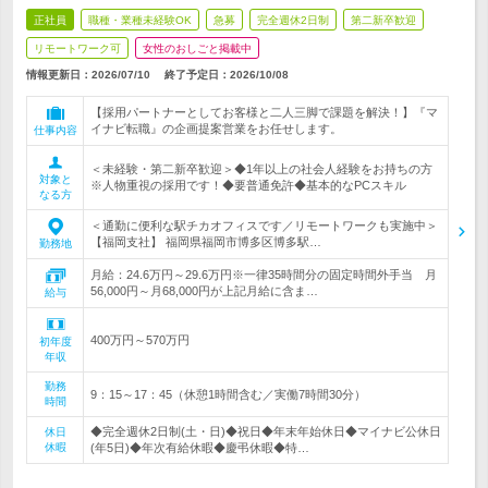
正社員
職種・業種未経験OK
急募
完全週休2日制
第二新卒歓迎
リモートワーク可
女性のおしごと掲載中
情報更新日：2026/07/10
終了予定日：
2026/10/08
【採用パートナーとしてお客様と二人三脚で課題を解決！】『マ
イナビ転職』の企画提案営業をお任せします。
仕事内容
＜未経験・第二新卒歓迎＞◆1年以上の社会人経験をお持ちの方
対象と
※人物重視の採用です！◆要普通免許◆基本的なPCスキル
なる方
＜通勤に便利な駅チカオフィスです／リモートワークも実施中＞
【福岡支社】 福岡県福岡市博多区博多駅…
勤務地
月給：24.6万円～29.6万円※一律35時間分の固定時間外手当 月
56,000円～月68,000円が上記月給に含ま…
給与
400万円～570万円
初年度
年収
勤務
9：15～17：45（休憩1時間含む／実働7時間30分）
時間
◆完全週休2日制(土・日)◆祝日◆年末年始休日◆マイナビ公休日
休日
休暇
(年5日)◆年次有給休暇◆慶弔休暇◆特…