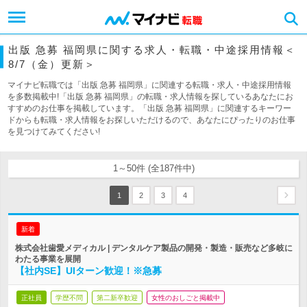
出版 急募 福岡県に関する求人・転職・中途採用情報＜
8/7（金）更新＞
マイナビ転職では「出版 急募 福岡県」に関連する転職・求人・中途採用情報
を多数掲載中!「出版 急募 福岡県」の転職・求人情報を探しているあなたにお
すすめのお仕事を掲載しています。「出版 急募 福岡県」に関連するキーワー
ドからも転職・求人情報をお探しいただけるので、あなたにぴったりのお仕事
を見つけてみてください!
1～50件 (全187件中)
1
2
3
4
新着
株式会社歯愛メディカル | デンタルケア製品の開発・製造・販売など多岐に
わたる事業を展開
【社内SE】UIターン歓迎！※急募
正社員
学歴不問
第二新卒歓迎
女性のおしごと掲載中