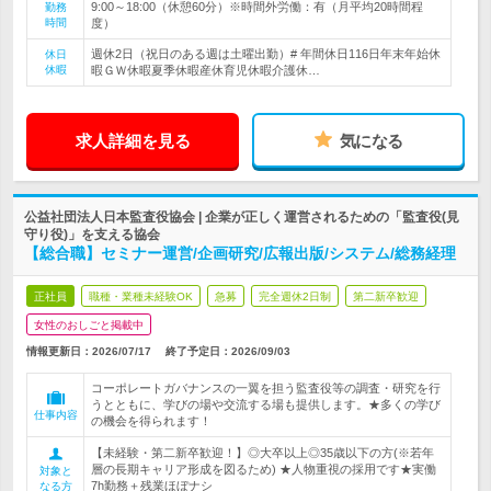
9:00～18:00（休憩60分）※時間外労働：有（月平均20時間程
勤務
時間
度）
週休2日（祝日のある週は土曜出勤）# 年間休日116日年末年始休
休日
休暇
暇ＧＷ休暇夏季休暇産休育児休暇介護休…
求人詳細を見る
気になる
公益社団法人日本監査役協会 | 企業が正しく運営されるための「監査役(見
守り役)」を支える協会
【総合職】セミナー運営/企画研究/広報出版/システム/総務経理
正社員
職種・業種未経験OK
急募
完全週休2日制
第二新卒歓迎
女性のおしごと掲載中
情報更新日：2026/07/17
終了予定日：
2026/09/03
コーポレートガバナンスの一翼を担う監査役等の調査・研究を行
うとともに、学びの場や交流する場も提供します。★多くの学び
仕事内容
の機会を得られます！
【未経験・第二新卒歓迎！】◎大卒以上◎35歳以下の方(※若年
層の長期キャリア形成を図るため) ★人物重視の採用です★実働
対象と
7h勤務＋残業ほぼナシ
なる方