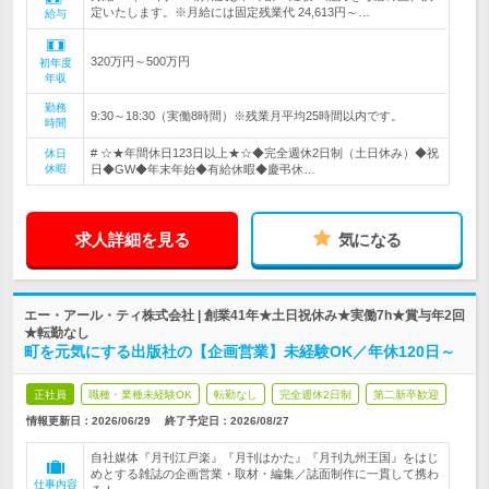
定いたします。※月給には固定残業代 24,613円～…
給与
320万円～500万円
初年度
年収
勤務
9:30～18:30（実働8時間）※残業月平均25時間以内です。
時間
# ☆★年間休日123日以上★☆◆完全週休2日制（土日休み）◆祝
休日
休暇
日◆GW◆年末年始◆有給休暇◆慶弔休…
求人詳細を見る
気になる
エー・アール・ティ株式会社 | 創業41年★土日祝休み★実働7h★賞与年2回
★転勤なし
町を元気にする出版社の【企画営業】未経験OK／年休120日～
正社員
職種・業種未経験OK
転勤なし
完全週休2日制
第二新卒歓迎
情報更新日：2026/06/29
終了予定日：
2026/08/27
自社媒体『月刊江戸楽』『月刊はかた』『月刊九州王国』をはじ
めとする雑誌の企画営業・取材・編集／誌面制作に一貫して携わ
仕事内容