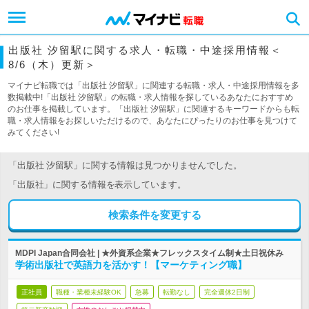
出版社 汐留駅に関する求人・転職・中途採用情報＜
8/6（木）更新＞
マイナビ転職では「出版社 汐留駅」に関連する転職・求人・中途採用情報を多
数掲載中!「出版社 汐留駅」の転職・求人情報を探しているあなたにおすすめ
のお仕事を掲載しています。「出版社 汐留駅」に関連するキーワードからも転
職・求人情報をお探しいただけるので、あなたにぴったりのお仕事を見つけて
みてください!
「出版社 汐留駅」に関する情報は見つかりませんでした。
「出版社」に関する情報を表示しています。
検索条件を変更する
MDPI Japan合同会社 | ★外資系企業★フレックスタイム制★土日祝休み
学術出版社で英語力を活かす！【マーケティング職】
正社員
職種・業種未経験OK
急募
転勤なし
完全週休2日制