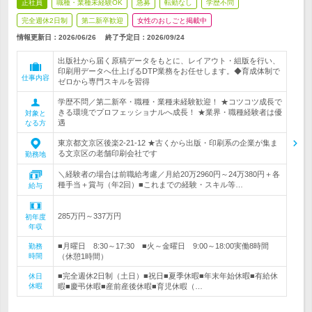
正社員
職種・業種未経験OK
急募
転勤なし
学歴不問
完全週休2日制
第二新卒歓迎
女性のおしごと掲載中
情報更新日：2026/06/26
終了予定日：
2026/09/24
出版社から届く原稿データをもとに、レイアウト・組版を行い、
印刷用データへ仕上げるDTP業務をお任せします。◆育成体制で
仕事内容
ゼロから専門スキルを習得
学歴不問／第二新卒・職種・業種未経験歓迎！ ★コツコツ成長で
きる環境でプロフェッショナルへ成長！ ★業界・職種経験者は優
対象と
遇
なる方
東京都文京区後楽2-21-12 ★古くから出版・印刷系の企業が集ま
る文京区の老舗印刷会社です
勤務地
＼経験者の場合は前職給考慮／月給20万2960円～24万380円＋各
種手当＋賞与（年2回）■これまでの経験・スキル等…
給与
285万円～337万円
初年度
年収
■月曜日 8:30～17:30 ■火～金曜日 9:00～18:00実働8時間
勤務
時間
（休憩1時間）
■完全週休2日制（土日）■祝日■夏季休暇■年末年始休暇■有給休
休日
休暇
暇■慶弔休暇■産前産後休暇■育児休暇（…