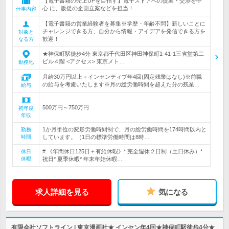
【電子書籍の売上UPを目指す】電子ストアへの提案・交渉を中
心 に、販促の企画立案などを担当！
仕事内容
【電子書籍の営業経験者を募集※学歴・年齢不問】新しいことに
チャレンジできる方、自分から情報・アイデアを発信できる方を
対象と
歓迎！
なる方
★神保町駅徒歩4分 東京都千代田区神田神保町1-41-1三省堂第二
ビル４階 <アクセス> 東京メト…
勤務地
月給30万円以上＋インセンティブ年4回(固定残業はなし)※前職
の給与を考慮いたします※月の総労働時間を超えた分の残業…
給与
500万円～750万円
初年度
年収
1か月単位の変形労働時間制で、月の総労働時間を174時間以内と
勤務
時間
しています。（1日の標準労働時間は8時…
# 《年間休日125日＋有給休暇》* 完全週休２日制（土日休み）*
休日
休暇
祝日* 夏季休暇* 年末年始休暇…
求人詳細を見る
気になる
有限会社ソフトライン | 東京漫画社★ インセン年4回★神保町駅徒歩4分★