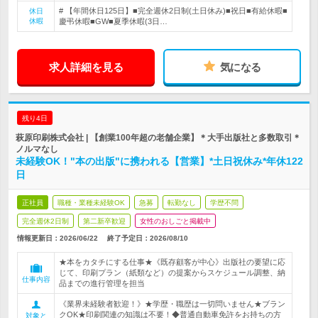
# 【年間休日125日】■完全週休2日制(土日休み)■祝日■有給休暇■
休日
休暇
慶弔休暇■GW■夏季休暇(3日…
求人詳細を見る
気になる
残り4日
萩原印刷株式会社 | 【創業100年超の老舗企業】＊大手出版社と多数取引＊
ノルマなし
未経験OK！"本の出版"に携われる【営業】*土日祝休み*年休122
日
正社員
職種・業種未経験OK
急募
転勤なし
学歴不問
完全週休2日制
第二新卒歓迎
女性のおしごと掲載中
情報更新日：2026/06/22
終了予定日：
2026/08/10
★本をカタチにする仕事★《既存顧客が中心》出版社の要望に応
じて、印刷プラン（紙類など）の提案からスケジュール調整、納
仕事内容
品までの進行管理を担当
《業界未経験者歓迎！》★学歴・職歴は一切問いません★ブラン
クOK★印刷関連の知識は不要！◆普通自動車免許をお持ちの方
対象と