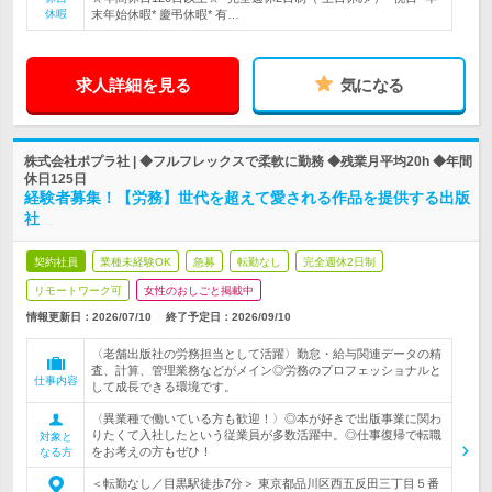
休暇
末年始休暇* 慶弔休暇* 有…
求人詳細を見る
気になる
株式会社ポプラ社 | ◆フルフレックスで柔軟に勤務 ◆残業月平均20h ◆年間
休日125日
経験者募集！【労務】世代を超えて愛される作品を提供する出版
社
契約社員
業種未経験OK
急募
転勤なし
完全週休2日制
リモートワーク可
女性のおしごと掲載中
情報更新日：2026/07/10
終了予定日：
2026/09/10
〈老舗出版社の労務担当として活躍〉勤怠・給与関連データの精
査、計算、管理業務などがメイン◎労務のプロフェッショナルと
仕事内容
して成長できる環境です。
〈異業種で働いている方も歓迎！〉◎本が好きで出版事業に関わ
りたくて入社したという従業員が多数活躍中。◎仕事復帰で転職
対象と
をお考えの方もぜひ！
なる方
＜転勤なし／目黒駅徒歩7分＞ 東京都品川区西五反田三丁目５番