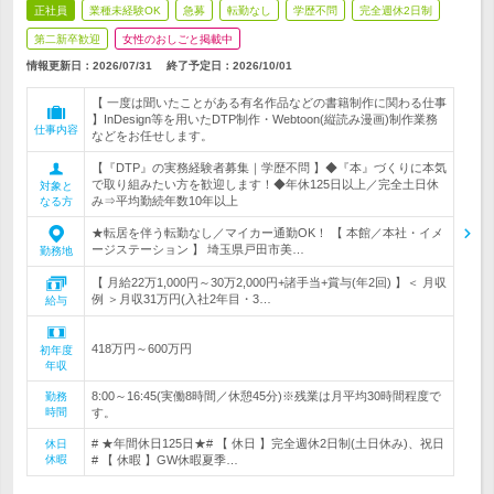
正社員
業種未経験OK
急募
転勤なし
学歴不問
完全週休2日制
第二新卒歓迎
女性のおしごと掲載中
情報更新日：2026/07/31
終了予定日：
2026/10/01
【 一度は聞いたことがある有名作品などの書籍制作に関わる仕事
】InDesign等を用いたDTP制作・Webtoon(縦読み漫画)制作業務
仕事内容
などをお任せします。
【『DTP』の実務経験者募集｜学歴不問 】◆『本』づくりに本気
で取り組みたい方を歓迎します！◆年休125日以上／完全土日休
対象と
み⇒平均勤続年数10年以上
なる方
★転居を伴う転勤なし／マイカー通勤OK！ 【 本館／本社・イメ
ージステーション 】 埼玉県戸田市美…
勤務地
【 月給22万1,000円～30万2,000円+諸手当+賞与(年2回) 】＜ 月収
例 ＞月収31万円(入社2年目・3…
給与
418万円～600万円
初年度
年収
8:00～16:45(実働8時間／休憩45分)※残業は月平均30時間程度で
勤務
時間
す。
# ★年間休日125日★# 【 休日 】完全週休2日制(土日休み)、祝日
休日
休暇
# 【 休暇 】GW休暇夏季…