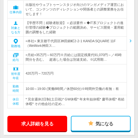
出版社やウェブトゥーンスタジオ向けのマンガメディア運営にお
いて、コンテンツのディレクションや関係者との調整業務をお任
仕事内容
せします！
【学歴不問｜経験者歓迎】＜必須要件＞◆IT系プロジェクトの進
行管理の経験◆プロジェクトの範囲決め、サービス開発・運用範
対象と
囲の調整をした経験
なる方
<本社> 東京都千代田区神田錦町2-2-1 KANDA SQUARE 11F
（WeWork神田ス…
勤務地
<月給>35万円～60万円※月給には固定残業代91,070円～／45時
間分を含む。 超過した場合は別途支給。※試用期…
給与
420万円～720万円
初年度
年収
勤務
10:00～19:00 (実働8時間／休憩60分)※時間外労働の有無：有
時間
* 完全週休2日制(土日祝)* GW休暇* 年末年始休暇* 慶弔休暇* 有給
休日
休暇
休暇* その他会社の定め…
求人詳細を見る
気になる