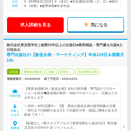
# 【年間休日120日】# 《休日》■完全週休2日制（土・日）■祝日
休日
休暇
# 《休暇》■夏季休暇■年末年始…
求人詳細を見る
気になる
株式会社東京医学社 | 創業50年以上の出版社■業界雑誌・専門書を出版■土
日祝休み
専門出版社の【販促企画・マーケティング】年休129日＆残業月
10h
正社員
業種未経験OK
急募
転勤なし
完全週休2日制
情報更新日：2026/06/30
終了予定日：
2026/12/21
【業界未経験OK／販促企画】自社の医学書・専門誌のプロモー
ションを担当◆販促物の制作・Webプロモーション・広報などを
仕事内容
お任せします
＼30代～40代活躍中／ 【要：商品の販促企画や販売戦略の立案
～実行までの経験がある方】◎出版社や本・雑誌に興味がある方
対象と
歓迎 です！！
なる方
【転勤なし／駅チカでアクセス◎茗荷谷駅から徒歩2分】 東京都
文京区小日向4-5-16 ツインヒルズ…
勤務地