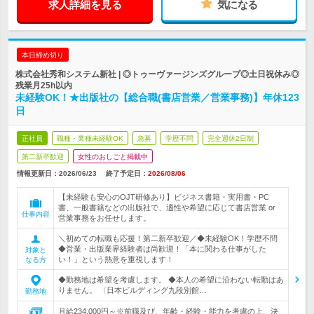
求人詳細を見る
気になる
本日締め切り
株式会社秀和システム新社 | ◎トゥーヴァージンズグループ◎土日祝休み◎
残業月25h以内
未経験OK！★出版社の【総合職(書店営業／営業事務)】年休123
日
正社員
職種・業種未経験OK
急募
学歴不問
完全週休2日制
第二新卒歓迎
女性のおしごと掲載中
情報更新日：2026/06/23
終了予定日：
2026/08/06
【未経験も安心のOJT研修あり】ビジネス書籍・実用書・PC
書、一般書籍などの出版社で、適性や希望に応じて書店営業 or
仕事内容
営業事務をお任せします。
＼初めての転職も応援！第二新卒歓迎／◆未経験OK！学歴不問
◆営業・出版業界経験者は尚歓迎！「本に関わる仕事がした
対象と
い！」という熱意を重視します！
なる方
◆勤務地は希望を考慮します。 ◆本人の希望に沿わない転勤はあ
りません。 〈日本ビルディング九段別館…
勤務地
月給234,000円～※前職及び、年齢・経験・能力を考慮の上、決