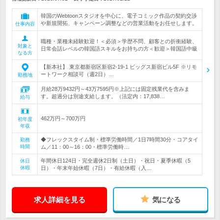
韓国のWebtoonスタジオを中心に、電子コミック作品の契約交渉
や新規開拓、キャンペーン調整などの営業活動をお任せします。
仕事内容
職種・業種未経験歓迎！＜必須＞学歴不問、顧客との折衝経験、
対象と
日常会話レベルの韓国語スキルをお持ちの方＜歓迎＞韓国語中級
なる方
【新本社】 東京都新宿区新宿2-19-1 ビッグス新宿ビル5F ※リモ
ートワーク相談可（週2日）…
勤務地
月給28万9432円～43万7595円※上記には固定残業代を含みま
す。超過分は別途支給します。（法定内：17,838…
給与
462万円～700万円
初年度
年収
◆フレックスタイム制・標準労働時間／1日7時間30分・コアタイ
勤務
時間
ム／11：00～16：00・標準労働時…
年間休日124日・完全週休2日制（土日）・祝日・夏季休暇（5
休日
休暇
日）・年末年始休暇（7日）・有給休暇（入…
求人詳細を見る
気になる