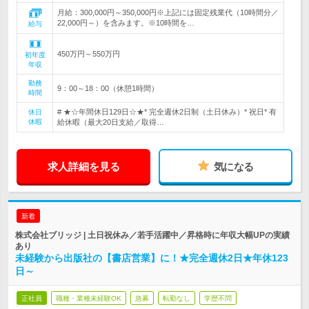
月給：300,000円～350,000円※上記には固定残業代（10時間分／
22,000円～）を含みます。※10時間を…
給与
450万円～550万円
初年度
年収
勤務
9：00～18：00（休憩1時間）
時間
# ★☆年間休日129日☆★* 完全週休2日制（土日休み）* 祝日* 有
休日
休暇
給休暇（最大20日支給／取得…
求人詳細を見る
気になる
新着
株式会社ブリッジ | 土日祝休み／若手活躍中／昇格時に年収大幅UPの実績
あり
未経験から出版社の【書店営業】に！★完全週休2日★年休123
日～
正社員
職種・業種未経験OK
急募
転勤なし
学歴不問