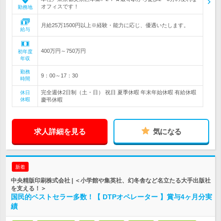
オフィスです！
勤務地
月給25万1500円以上※経験・能力に応じ、優遇いたします。
給与
400万円～750万円
初年度
年収
勤務
9：00～17：30
時間
完全週休2日制（土・日） 祝日 夏季休暇 年末年始休暇 有給休暇
休日
休暇
慶弔休暇
求人詳細を見る
気になる
新着
中央精版印刷株式会社 | ＜小学館や集英社、幻冬舎など名立たる大手出版社
を支える！＞
国民的ベストセラー多数！【 DTPオペレーター 】賞与4ヶ月分実
績