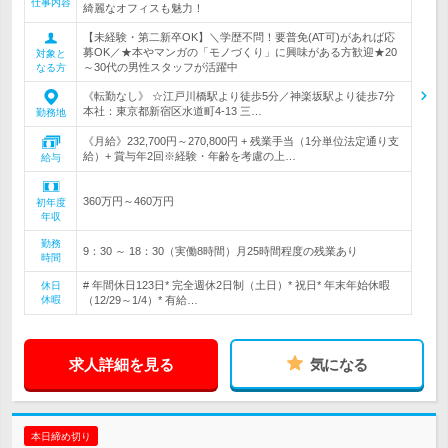
仕事内容
綺麗なオフィスも魅力！
【未経験・第二新卒OK】＼学歴不問！要普免(AT可)があれば応
募OK／★本やマンガの「モノづくり」に興味がある方歓迎★20
対象と
～30代の男性スタッフが活躍中
なる方
《転勤なし》 ☆江戸川橋駅より徒歩5分／神楽坂駅より徒歩7分
本社：東京都新宿区水道町4-13 三…
勤務地
《月給》232,700円～270,800円 + 残業手当（1分単位法定通り支
給）+ 賞与年2回※経験・年齢を考慮の上…
給与
360万円～460万円
初年度
年収
勤務
9：30 ～ 18：30（実働8時間）月25時間程度の残業あり
時間
# 年間休日123日* 完全週休2日制（土日）* 祝日* 年末年始休暇
休日
休暇
（12/29～1/4）* 有給…
求人詳細を見る
気になる
本日締め切り