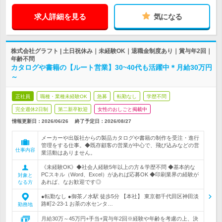
求人詳細を見る
気になる
株式会社グラフト | 土日祝休み｜未経験OK｜退職金制度あり｜賞与年2回｜
年齢不問
カタログや書籍の【ルート営業】30~40代も活躍中＊月給30万円
～
正社員
職種・業種未経験OK
急募
転勤なし
学歴不問
完全週休2日制
第二新卒歓迎
女性のおしごと掲載中
情報更新日：2026/06/26
終了予定日：
2026/08/27
メーカーや出版社からの製品カタログや書籍の制作を受注・進行
管理をする仕事。◆既存顧客の営業が中心で、飛び込みなどの営
仕事内容
業活動はありません。
《未経験OK》◆社会人経験5年以上の方＆学歴不問 ◆基本的な
PCスキル（Word、Excel）があれば応募OK ◆印刷業界の経験が
対象と
あれば、なお歓迎です◎
なる方
●転勤なし ●御茶ノ水駅 徒歩5分 【本社】 東京都千代田区神田淡
路町2-23-1 お茶の水センタ…
勤務地
月給30万～45万円+手当+賞与年2回※経験や年齢を考慮の上、決