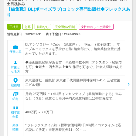
土日祝休み
【編集職】BL(ボーイズラブ)コミック専門出版社◆フレックスあ
り
正社員
急募
転勤なし
完全週休2日制
女性のおしごと掲載中
情報更新日：2026/07/31
終了予定日：
2026/09/28
BLアンソロジー『Cab』（紙媒体）、『Fig』（電子媒体）、マ
ーブルコミックスを手掛ける第1編集部にて、編集業務全般に携
仕事内容
わっていただきます。
◆漫画編集経験がある方 ※経験年数不問（アシスタント経験で
も可）◆短大・四大卒以上◆BL作品が好きで、社会人経験のある
対象と
方
なる方
東京漫画社 編集部 東京都千代田区神田神保町1-41-1 三省堂第
二ビル4階
勤務地
月給 25万円以上＋年4回インセンティブ（業績連動による）※み
なし（含み）残業なし※月平均の残業時間は15時間程度で…
給与
400万円～500万円
初年度
年収
* フレックスタイム制（標準労働時間1日8時間／コアタイムは応
勤務
時間
相談にて決定）※勤務時間例11：00～…