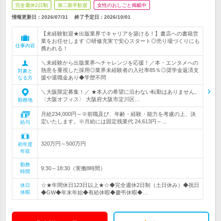
完全週休2日制
第二新卒歓迎
女性のおしごと掲載中
情報更新日：2026/07/31
終了予定日：
2026/10/01
【未経験歓迎★出版業界でキャリアを築ける！】書店への書籍営
業をお任せします ◎研修充実で安心スタート◎売り場づくりにも
仕事内容
携われる！
＼未経験から出版業界へチャレンジを応援！／本・エンタメへの
熱意を重視した採用◎業界未経験者の入社率85％◎奨学金返済支
対象と
援や退職金あり◆学歴不問
なる方
＼大阪限定募集！／ ★本人の希望に沿わない転勤はありません。
〈大阪オフィス〉 大阪府大阪市淀川区…
勤務地
月給234,000円～※前職及び、年齢・経験・能力を考慮の上、決
定いたします。※月給には固定残業代 24,613円～…
給与
320万円～500万円
初年度
年収
勤務
9:30～18:30（実働8時間）
時間
☆★年間休日123日以上★☆◆完全週休2日制（土日休み）◆祝日
休日
休暇
◆GW◆年末年始◆有給休暇◆慶弔休暇◆…