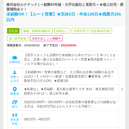
株式会社ルナテック | ＜創業60年超・大手出版社と直取引＞★借上社宅・家
賃補助あり！
未経験OK！【ルート営業】★完休2日・年休126日★残業月20h
以内
正社員
職種・業種未経験OK
転勤なし
学歴不問
完全週休2日制
第二新卒歓迎
女性のおしごと掲載中
情報更新日：2026/06/26
終了予定日：
2026/08/06
【若手スタッフも活躍中◎未経験から本のプロへ！】本づくりを
支え、読者へ届ける出版社のパートナー営業★既存顧客メイン！
仕事内容
ノルマ＆飛び込みなし！
【未経験OK！営業や接客など、人と関わる仕事の経験がある方
はぜひ！】☆UIターン歓迎！支援制度充実◎ ◆要普免（AT可・
対象と
取得予定の方もOK）★面接1回
なる方
★転勤なし ★田端駅・尾久駅が最寄りです 本社：東京都荒川区
西尾久4-24-12 ＼ 借上社宅＆家…
勤務地
月給220,000円～250,000円＋歩合給営業や接客業などの経験があ
る方は、月給25万円以上からスタートも可能で…
給与
300万円～450万円
初年度
年収