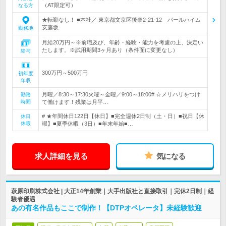
（AT限定可）
なる方
★転勤なし！ ■本社／ 東京都文京区後楽2-21-12 パールハイム
安藤坂
勤務地
月給20万円～※前職及び、年齢・経験・能力を考慮の上、決定い
たします。※試用期間3ヶ月あり（条件面に変更なし）
給与
300万円～500万円
初年度
年収
月曜／8:30～17:30火曜～金曜／9:00～18:00# ☆メリハリをつけ
勤務
時間
て働けます！残業は月平…
# ★年間休日122日【休日】■完全週休2日制（土・日）■祝日【休
休日
休暇
暇】■夏季休暇（3日）■年末年始■…
求人詳細を見る
気になる
萩原印刷株式会社 | 大正14年創業｜大手出版社と直接取引｜完休2日制｜経
験者優遇
あの有名作品もここで制作！【DTPオペレータ】未経験歓迎