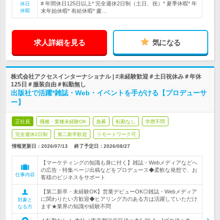
# 年間休日125日以上* 完全週休2日制（土日、祝）* 夏季休暇* 年
休日
休暇
末年始休暇* 有給休暇* 慶…
求人詳細を見る
気になる
株式会社アクセスインターナショナル | #未経験歓迎＃土日祝休み＃年休
125日＃服装自由＃転勤無し
出版社で活躍*雑誌・Web・イベントを手がける【プロデューサ
ー】
正社員
職種・業種未経験OK
急募
転勤なし
学歴不問
完全週休2日制
第二新卒歓迎
リモートワーク可
情報更新日：2026/07/13
終了予定日：
2026/08/27
【マーケティングの知識も身に付く】雑誌・Webメディアなどへ
の広告・特集ページ出稿などをプロデュース◆柔軟な発想で、お
仕事内容
客様のビジネスをサポート
【第二新卒・未経験OK】営業デビューOK◎雑誌・Webメディア
に関わりたい方歓迎◆ヒアリング力のある方は活躍していただけ
対象と
ます★業界の知識や経験不問
なる方