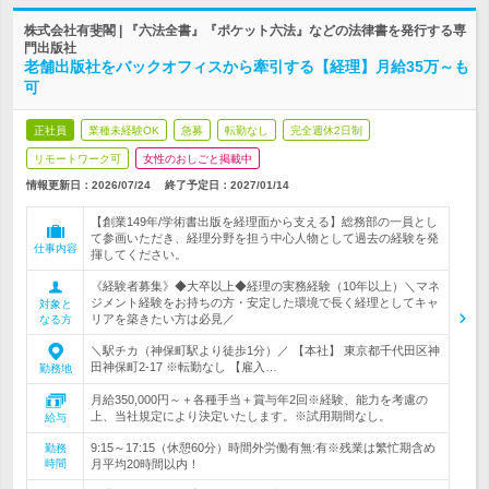
株式会社有斐閣 | 『六法全書』『ポケット六法』などの法律書を発行する専
門出版社
老舗出版社をバックオフィスから牽引する【経理】月給35万～も
可
正社員
業種未経験OK
急募
転勤なし
完全週休2日制
リモートワーク可
女性のおしごと掲載中
情報更新日：2026/07/24
終了予定日：
2027/01/14
【創業149年/学術書出版を経理面から支える】総務部の一員とし
て参画いただき、経理分野を担う中心人物として過去の経験を発
仕事内容
揮してください。
《経験者募集》◆大卒以上◆経理の実務経験（10年以上）＼マネ
ジメント経験をお持ちの方・安定した環境で長く経理としてキャ
対象と
リアを築きたい方は必見／
なる方
＼駅チカ（神保町駅より徒歩1分）／ 【本社】 東京都千代田区神
田神保町2-17 ※転勤なし 【雇入…
勤務地
月給350,000円～＋各種手当＋賞与年2回※経験、能力を考慮の
上、当社規定により決定いたします。※試用期間なし。
給与
9:15～17:15（休憩60分）時間外労働有無:有※残業は繁忙期含め
勤務
時間
月平均20時間以内！