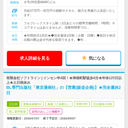
８号JR目黒MARCビル
勤務地
月給27万円～30万円※経験やスキル、能力を考慮の上決定いたし
ます。
給与
フルフレックスタイム制（1日あたりの標準労働時間：7時間）※
勤務
時間
コアタイムはありませんが、深夜時間帯での…
★年間休日125日★◆完全週休2日制（土曜・日曜）◆祝日※休日
休日
休暇
出勤の際は必ず代休を取得できます。◆年…
求人詳細を見る
気になる
有限会社ソフトライン | インセン年4回！★神保町駅徒歩4分★年休125日以
上★土日祝休み
BL専門出版社「東京漫画社」の【営業(販促企画)】★完全週休2
日
正社員
業種未経験OK
急募
転勤なし
学歴不問
完全週休2日制
第二新卒歓迎
女性のおしごと掲載中
情報更新日：2026/07/07
終了予定日：
2026/09/07