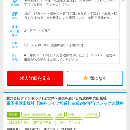
★転勤なし！ 本社／東京都渋谷区代々木1‐20‐4 Jプロ代々木一
丁目ビル5階 〈アクセス〉 JR…
勤務地
月給：27万円～＋諸手当＋賞与年2回★昇給：年2回！※経験・能
力を考慮の上、当社規定により優遇します。※固定残業代4…
給与
340万円～400万円
初年度
年収
勤務
10：00～19：00（実働8時間／休憩1時間）
時間
# 【年間休日125日】* 完全週休2日制（土日）※イベント運営や
休日
休暇
撮影がある場合は出勤していただきま…
求人詳細を見る
気になる
株式会社ファンギルド | 全世界へ漫画を届ける急成長中の出版社
電子漫画出版社【海外ライツ営業】※週2在宅可/フレックス勤務
正社員
職種・業種未経験OK
急募
転勤なし
学歴不問
完全週休2日制
第二新卒歓迎
リモートワーク可
情報更新日：2026/07/31
終了予定日：
2027/01/11