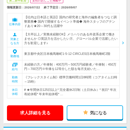
第二新卒歓迎
女性のおしごと掲載中
情報更新日：2026/07/22
終了予定日：
2026/09/07
【社内は日本語と英語】国内の研究者と海外の編集者をつなぐ調
整業務◆ 国内で開催するイベント準備◆ 海外スタッフのアテン
仕事内容
ドあり★20～30代も活躍中
【大卒以上／実務未経験OK】メリハリのある外資系企業で働き
ませんか ◎英語力を活かしたい方、グローバル企業で活躍したい
対象と
方を歓迎します♪
なる方
東京都中央区日本橋馬喰町1-5-12 CIRCLES日本橋馬喰町2階
勤務地
未経験の方／年俸制：400万円～500万円経験者／年俸制：450万
円～700万円※年俸を12等分した額を毎月支給いた…
給与
《フレックスタイム制》標準労働時間1日8時間（コアタイム11時
勤務
時間
～15時）
# ★年間休日125日以上* 完全週休2日制（土日休み）* 祝日* 年次
休日
休暇
有給休暇* 年末年始休暇* …
求人詳細を見る
気になる