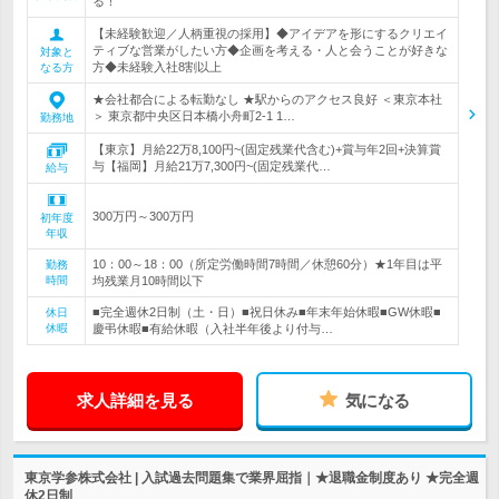
る！
【未経験歓迎／人柄重視の採用】◆アイデアを形にするクリエイ
ティブな営業がしたい方◆企画を考える・人と会うことが好きな
対象と
方◆未経験入社8割以上
なる方
★会社都合による転勤なし ★駅からのアクセス良好 ＜東京本社
＞ 東京都中央区日本橋小舟町2-1 1…
勤務地
【東京】月給22万8,100円~(固定残業代含む)+賞与年2回+決算賞
与【福岡】月給21万7,300円~(固定残業代…
給与
300万円～300万円
初年度
年収
10：00～18：00（所定労働時間7時間／休憩60分）★1年目は平
勤務
時間
均残業月10時間以下
■完全週休2日制（土・日）■祝日休み■年末年始休暇■GW休暇■
休日
休暇
慶弔休暇■有給休暇（入社半年後より付与…
求人詳細を見る
気になる
東京学参株式会社 | 入試過去問題集で業界屈指｜★退職金制度あり ★完全週
休2日制