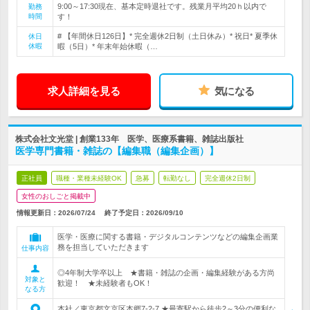
9:00～17:30現在、基本定時退社です。残業月平均20ｈ以内で
勤務
時間
す！
# 【年間休日126日】* 完全週休2日制（土日休み）* 祝日* 夏季休
休日
休暇
暇（5日）* 年末年始休暇（…
求人詳細を見る
気になる
株式会社文光堂 | 創業133年 医学、医療系書籍、雑誌出版社
医学専門書籍・雑誌の【編集職（編集企画）】
正社員
職種・業種未経験OK
急募
転勤なし
完全週休2日制
女性のおしごと掲載中
情報更新日：2026/07/24
終了予定日：
2026/09/10
医学・医療に関する書籍・デジタルコンテンツなどの編集企画業
務を担当していただきます
仕事内容
◎4年制大学卒以上 ★書籍・雑誌の企画・編集経験がある方尚
対象と
歓迎！ ★未経験者もOK！
なる方
本社／東京都文京区本郷7-2-7 ★最寄駅から徒歩2～3分の便利な