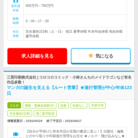
400万円～750万円
初年度
年収
勤務
9：00～17：30
時間
完全週休2日制（土・日） 祝日 夏季休暇 年末年始休暇 有給休暇
休日
休暇
慶弔休暇
求人詳細を見る
気になる
三晃印刷株式会社 | コロコロコミック・小林さんちのメイドラゴンなど有名
作品多数！
マンガの誕生を支える【ルート営業】★進行管理が中心/年休123
日
正社員
職種・業種未経験OK
急募
転勤なし
学歴不問
完全週休2日制
第二新卒歓迎
情報更新日：2026/05/29
終了予定日：
2026/08/27
【自分が手掛けた有名作品が全国の書店に並ぶ！】出版社・編集
とのやり取りや印刷進行管理をお任せ ★ノルマ・飛び込みなし★