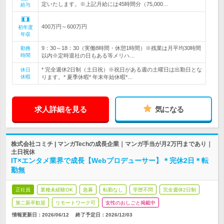
定いたします。※上記月給には45時間分（75,000…
給与
400万円～600万円
初年度
年収
9：30～18：30（実働8時間・休憩1時間）※残業は月平均30時間
勤務
時間
以内※定時退社の日もある等メリハ…
* 完全週休2日制（土日祝）※祝日がある週の土曜日は出勤日とな
休日
休暇
ります。* 夏季休暇* 年末年始休暇*…
求人詳細を見る
気になる
株式会社コミチ | マンガTechの成長企業｜マンガ手当が月2万円まであり｜
土日祝休
IT×エンタメ業界で成長【Webプロデューサー】＊完休2日＊転
勤無
正社員
業種未経験OK
急募
転勤なし
学歴不問
完全週休2日制
第二新卒歓迎
リモートワーク可
女性のおしごと掲載中
情報更新日：2026/06/12
終了予定日：
2026/12/03