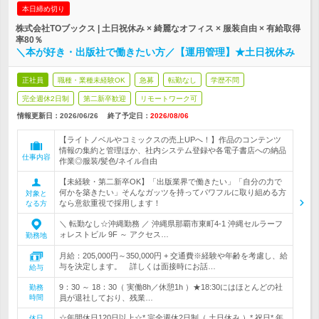
本日締め切り
株式会社TOブックス | 土日祝休み × 綺麗なオフィス × 服装自由 × 有給取得
率80％
＼本が好き・出版社で働きたい方／【運用管理】★土日祝休み
正社員
職種・業種未経験OK
急募
転勤なし
学歴不問
完全週休2日制
第二新卒歓迎
リモートワーク可
情報更新日：2026/06/26
終了予定日：
2026/08/06
【ライトノベルやコミックスの売上UPへ！】作品のコンテンツ
情報の集約と管理ほか、社内システム登録や各電子書店への納品
仕事内容
作業◎服装/髪色/ネイル自由
【未経験・第二新卒OK】「出版業界で働きたい」「自分の力で
何かを築きたい」そんなガッツを持ってパワフルに取り組める方
対象と
なら意欲重視で採用します！
なる方
＼ 転勤なし☆沖縄勤務 ／ 沖縄県那覇市東町4-1 沖縄セルラーフ
ォレストビル 9F ～ アクセス…
勤務地
月給：205,000円～350,000円 + 交通費※経験や年齢を考慮し、給
与を決定します。 詳しくは面接時にお話…
給与
9：30 ～ 18：30（ 実働8h／休憩1h ）★18:30にはほとんどの社
勤務
時間
員が退社しており、残業…
☆年間休日120日以上☆* 完全週休2日制（ 土日休み ）* 祝日* 年
休日