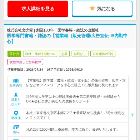
求人詳細を見る
気になる
株式会社文光堂 | 創業133年 医学書籍・雑誌の出版社
医学専門書籍・雑誌の【営業職（販売管理/広告宣伝 ※内勤中
心】
正社員
職種・業種未経験OK
急募
転勤なし
完全週休2日制
女性のおしごと掲載中
情報更新日：2026/07/24
終了予定日：
2026/09/10
【営業職】医学書（書籍・雑誌・電子版）の販売管理、広告・宣
伝などオフィスワークを中心に幅広く出版業務に携われます
仕事内容
◎4年制大学卒以上◎経験者優遇★第二新卒歓迎・未経験から
対象と
OK★会社全体があなたの成長をサポート！
なる方
本社／東京都文京区本郷7-2-7 ★最寄駅から徒歩2～3分の便利な
オフィスです！
勤務地
月給25万1500円以上※経験、能力に応じ、優遇いたします。
給与