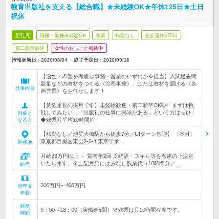
教育出版社を支える【総合職】★未経験OK★年休125日★土日
祝休
正社員
職種・業種未経験OK
急募
転勤なし
完全週休2日制
第二新卒歓迎
女性のおしごと掲載中
情報更新日：2026/08/04
終了予定日：
2026/09/10
【適性・希望を考慮◎事務・営業のいずれかを担当】入試過去問
題集などの教材をつくる《管理事務》、または教材を届ける《企
仕事内容
画営業》をお任せします！
【意欲重視の採用です】未経験歓迎・第二新卒OK◎「まずは挑
戦してみたい」「出版社の仕事に興味がある」という方はぜひ！
対象と
◆残業月平均10時間程
なる方
【転勤なし／池尻大橋駅から徒歩7分／UIターン歓迎】 〈本社〉
東京都目黒区東山2-6-4 東京学参…
勤務地
月給23万円以上 ＋ 賞与年2回 ※経験・スキル等を考慮の上決定
いたします。※上記月給にはみなし残業代（10時間分／…
給与
300万円～400万円
初年度
年収
勤務
9：00～18：00（実働8時間）※残業は月10時間程度です。
時間