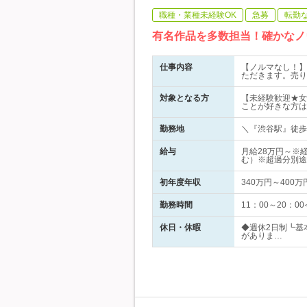
職種・業種未経験OK
急募
転勤
有名作品を多数担当！確かなノ
仕事内容
【ノルマなし！】
ただきます。売り
対象となる方
【未経験歓迎★女
ことが好きな方は
勤務地
＼『渋谷駅』徒歩6分
給与
月給28万円～※
む）※超過分別途
初年度年収
340万円～400万
勤務時間
11：00～20：
休日・休暇
◆週休2日制┗基
がありま…