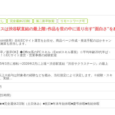
なし
完全週休2日制
第二新卒歓迎
リモートワーク可
フィスは渋谷駅直結の最上階♪作品を世の中に送り出す”面白さ”
werPoint使用》自社ECサイト運営をお任せ。商品ページ作成・発送手配のほかキャン
b施策も担当します。
／新卒OK】◆Office系のPCスキル（Excelスキル重視）☆平均年齢20代半ば・
！☆ECサイト運営・営業事務の経験歓迎
025年3月に移転⇒2026年2月に上場＊渋谷駅直結『渋谷サクラステージ』の最上
0円以上※給与は対象者の経験などを鑑み、当社規定により決定します。※経験・スキ
、実績…
円
休憩1時間）
上★■完全週休2日制（土日休み）■祝日■年末年始休暇■慶弔休暇■有給休暇