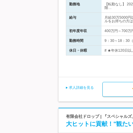
勤務地
【転勤なし】 2
階…
給与
月給30万500
ルをお持ちの方は
初年度年収
400万円～700万
勤務時間
9：30～18：3
休日・休暇
# ★年休120
求人詳細を見る
有限会社ドロップ | 『スペシャル
大ヒットに貢献！"観た