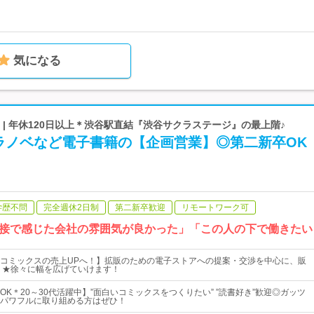
気になる
 | 年休120日以上＊渋谷駅直結『渋谷サクラステージ』の最上階♪
ラノベなど電子書籍の【企画営業】◎第二新卒OK
学歴不問
完全週休2日制
第二新卒歓迎
リモートワーク可
接で感じた会社の雰囲気が良かった」「この人の下で働きたい
コミックスの売上UPへ！】拡販のための電子ストアへの提案・交渉を中心に、販
 ★徐々に幅を広げていけます！
K＊20～30代活躍中】”面白いコミックスをつくりたい” ”読書好き”歓迎◎ガッツ
パワフルに取り組める方はぜひ！