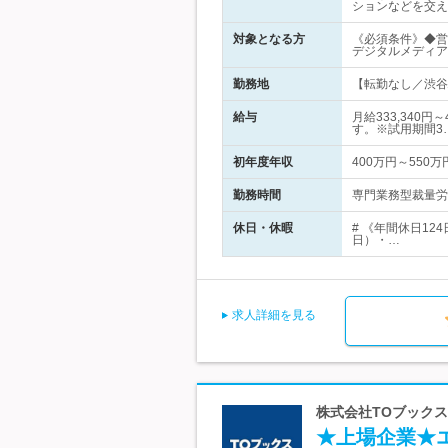
ションなどを交え
対象となる方
《必須条件》◆営
デジタルメディア
勤務地
【転勤なし／渋谷
給与
月給333,340
す。※試用期間3
初年度年収
400万円～550万
勤務時間
専門業務型裁量労働
休日・休暇
# 《年間休日1
日）・…
求人詳細を見る
株式会社TOブックス
★上場企業★エ