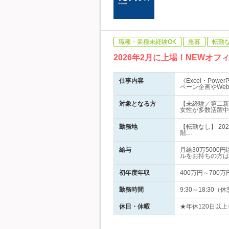
職種・業種未経験OK
急募
転勤
2026年2月に上場！NEWオ
仕事内容
《Excel・Po
ペーン企画やWe
対象となる方
【未経験／第二新卒
女性が多数活躍中
勤務地
【転勤なし】 2
階…
給与
月給30万500
ルをお持ちの方は
初年度年収
400万円～700万
勤務時間
9:30～18:30（
休日・休暇
★年休120日以