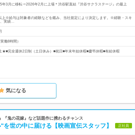
025年3月に移転⇒2026年2月に上場＊渋谷駅直結『渋谷サクラステージ』の最上
0円以上※給与は対象者の経験などを鑑み、当社規定により決定します。※経験・スキ
、実績…
円
0（実働8時間）
日以上★■完全週休2日制（土日休み）■祝日■年末年始休暇■慶弔休暇■有給休暇
気になる
ズ』『鬼の花嫁』など話題作に携わるチャンス
い"を世の中に届ける【映画宣伝スタッフ】
正社員