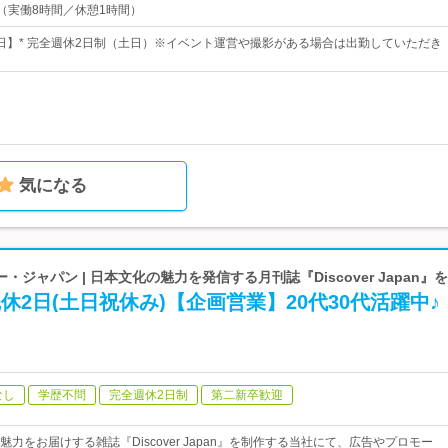
00（実働8時間／休憩1時間）
25日】* 完全週休2日制（土日）※イベント運営や撮影がある場合は出勤していただき
気になる
ジャパン | 日本文化の魅力を発信する月刊誌『Discover Japan』
完休2日(土日祝休み)【企画営業】20代30代活躍中♪
なし
学歴不問
完全週休2日制
第二新卒歓迎
力をお届けする雑誌『Discover Japan』を制作する当社にて、広告やプロモー