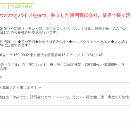
なし
第二新卒歓迎
ウハウとパイプを持つ、独立した映画宣伝会社。業界で長く活
出版社や新聞社、テレビ局、ラジオ局などのマスコミ媒体に映画を売り込んでい
込むための各種資料作成も行います。
性活躍中】◆学歴不問◆社会人経験2年以上◆ホスピタリティのある方◆人と話す
特に活躍できます！
／ 〒150-0032 東京都渋谷区鶯谷町15-7 ライブリーYSビル4F
経験・スキルに応じ決定します。※上記には固定残業（30時間分／48,000円～含
支給…
円
00≪裁量大きく働けます！≫
本は土日休みです。試写会などのイベントで、月に1～3回程度、土日出社の可能性