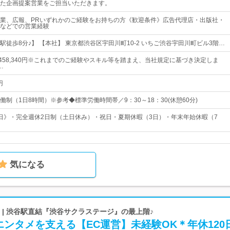
た企画提案営業をご担当いただきます。
業、広報、PRいずれかのご経験をお持ちの方《歓迎条件》広告代理店・出版社・
などでの営業経験
駅徒歩8分♪】 【本社】 東京都渋谷区宇田川町10-2 いちご渋谷宇田川町ビル3階…
円～458,340円※これまでのご経験やスキル等を踏まえ、当社規定に基づき決定しま
…
円
制（1日8時間）※参考◆標準労働時間帯／9：30～18：30(休憩60分)
24日》・完全週休2日制（土日休み）・祝日・夏期休暇（3日）・年末年始休暇（7
気になる
 | 渋谷駅直結『渋谷サクラステージ』の最上階♪
ンタメを支える【EC運営】未経験OK＊年休120