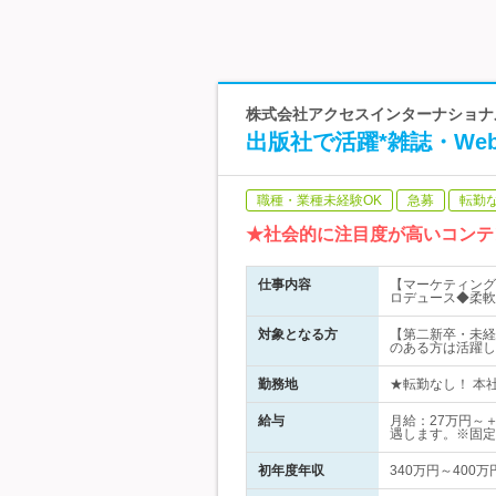
株式会社アクセスインターナショナル
出版社で活躍*雑誌・W
職種・業種未経験OK
急募
転勤
★社会的に注目度が高いコンテ
仕事内容
【マーケティング
ロデュース◆柔軟
対象となる方
【第二新卒・未経
のある方は活躍し
勤務地
★転勤なし！ 本社
給与
月給：27万円～
遇します。※固定
初年度年収
340万円～400万