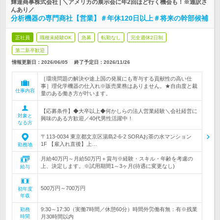
輝達商事株式会社 | ＼アメリカの展示会に年2回ほど行く機会も！※通訳さ
んあり／
分析機器の専門商社【営業】＃年休120日以上＃将来の幹部候補
正社員
職種未経験OK
急募
転勤なし
完全週休2日制
第二新卒歓迎
情報更新日：2026/06/05
終了予定日：
2026/11/26
［環境問題の解決や途上国の発展にも寄与する貢献性の高い仕
事］理化学機器の仕入れ※販売業務はありません。★自由度と裁
仕事内容
量のある働き方が叶います。
【応募条件】◆大卒以上◆何かしらの法人営業経験＼会社経営に
対象と
興味のある方歓迎／40代男性活躍中！
なる方
〒113-0034 東京都文京区湯島2-6-2 SORAお茶の水マンション
1F 【雇入れ直後】上…
勤務地
月給40万円～月給50万円＋賞与※経験・スキル・年齢を考慮の
上、決定します。※試用期間1～3ヶ月(待遇に変更なし)
給与
500万円～700万円
初年度
年収
9:30～17:30（実働7時間／休憩60分）時間外労働有無：有※残業
勤務
時間
月30時間以内