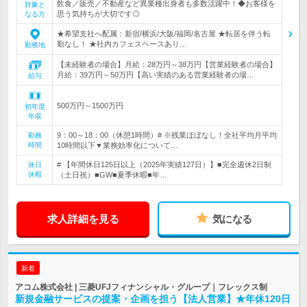
飲食／販売／不動産など異業種出身者も多数活躍中！◆お客様を
対象と
思う気持ちが大切です◎
なる方
★希望支社へ配属：新宿/横浜/大阪/福岡/名古屋 ★転居を伴う転
勤なし！ ★社内カフェスペースあり…
勤務地
【未経験者の場合】月給：28万円～38万円【営業経験者の場合】
月給：39万円～50万円【高い実績のある営業経験者の場…
給与
500万円～1500万円
初年度
年収
9：00～18：00（休憩1時間）# ※残業ほぼなし！全社平均月平均
勤務
時間
10時間以下▼業務効率化について…
# 【年間休日125日以上（2025年実績127日）】■完全週休2日制
休日
休暇
（土日祝）■GW■夏季休暇■年…
求人詳細を見る
気になる
新着
アコム株式会社 | 三菱UFJフィナンシャル・グループ｜フレックス制
新規金融サービスの提案・企画を担う【法人営業】★年休120日