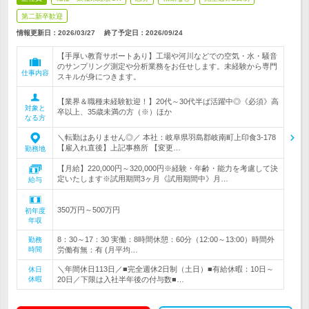
第二新卒歓迎
情報更新日：2026/03/27
終了予定日：
2026/09/24
【手厚い教育サポートあり】工場や河川などでの空気・水・騒音
のサンプリング測定や分析業務をお任せします。未経験から専門
仕事内容
スキルが身につきます。
【業界＆職種未経験歓迎！】20代～30代半ば活躍中◎《必須》高
対象と
卒以上、35歳未満の方（※）ほか
なる方
＼転勤はありません◎／ 本社：岐阜県羽島郡岐南町上印食3-178
【雇入れ直後】上記事務所 【変更…
勤務地
【月給】220,000円～320,000円※経験・年齢・能力を考慮して決
定いたします※試用期間3ヶ月《試用期間中》月…
給与
350万円～500万円
初年度
年収
8：30～17：30 実働：8時間休憩：60分（12:00～13:00）時間外
勤務
時間
労働有無：有 (月平均…
＼年間休日113日／■完全週休2日制（土日）■有給休暇：10日～
休日
休暇
20日／下限は入社半年後の付与数■…