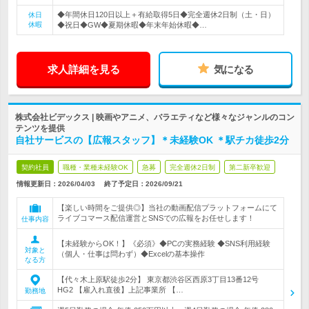
◆年間休日120日以上＋有給取得5日◆完全週休2日制（土・日）
休日
休暇
◆祝日◆GW◆夏期休暇◆年末年始休暇◆…
求人詳細を見る
気になる
株式会社ビデックス | 映画やアニメ、バラエティなど様々なジャンルのコン
テンツを提供
自社サービスの【広報スタッフ】＊未経験OK ＊駅チカ徒歩2分
契約社員
職種・業種未経験OK
急募
完全週休2日制
第二新卒歓迎
情報更新日：2026/04/03
終了予定日：
2026/09/21
【楽しい時間をご提供◎】当社の動画配信プラットフォームにて
ライブコマース配信運営とSNSでの広報をお任せします！
仕事内容
【未経験からOK！】《必須》◆PCの実務経験 ◆SNS利用経験
対象と
（個人・仕事は問わず）◆Excelの基本操作
なる方
【代々木上原駅徒歩2分】 東京都渋谷区西原3丁目13番12号
HG2 【雇入れ直後】上記事業所 【…
勤務地