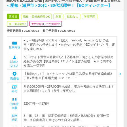
株式会社EXIZZLE-LINE | 国内外のカー用品を輸入・WEB販売★土日祝休み
＜愛知・瀬戸市＞20代・30代活躍中！【ECディレクター】
正社員
職種・業種未経験OK
急募
転勤なし
学歴不問
第二新卒歓迎
女性のおしごと掲載中
情報更新日：2026/06/23
終了予定日：
2026/09/21
■カー用品を扱うECサイト(楽天、Yahoo!、Amazonなど)の企
画・運営をお任せします ■自分なりの発想でECサイトづくり、運
仕事内容
営を楽しめる！
＼ECサイト運営未経験OK／【応募条件】何かしらの営業や販売
経験のある方【歓迎条件】ECサイト運営の経験 ★車に関する
対象と
知識は一切不問
なる方
【転勤なし！】 タイヤショップ4U瀬戸店/愛知県瀬戸市南山町2
丁目7番地 ※駐車場完備 ※マイカー…
勤務地
月給206,000円～297,000円※経験、能力を考慮のうえ決定します
※試用期間：1ヶ月（条件に変更なし）
給与
320万円～441万円
初年度
年収
8：45～17：45（所定労働時間：8時間／休憩60分）時間外労
勤務
時間
働：有自由度高く働けるので自分で調整…