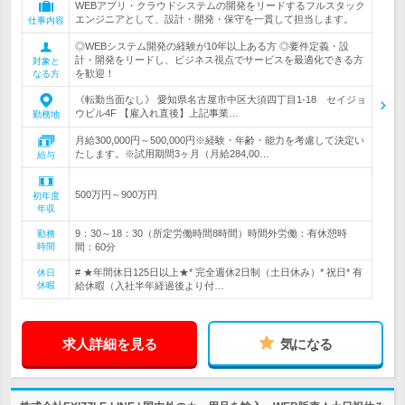
WEBアプリ・クラウドシステムの開発をリードするフルスタック
エンジニアとして、設計・開発・保守を一貫して担当します。
仕事内容
◎WEBシステム開発の経験が10年以上ある方 ◎要件定義・設
計・開発をリードし、ビジネス視点でサービスを最適化できる方
対象と
を歓迎！
なる方
《転勤当面なし》 愛知県名古屋市中区大須四丁目1-18 セイジョ
ウビル4F 【雇入れ直後】上記事業…
勤務地
月給300,000円～500,000円※経験・年齢・能力を考慮して決定い
たします。※試用期間3ヶ月（月給284,00…
給与
500万円～900万円
初年度
年収
9：30～18：30（所定労働時間8時間）時間外労働：有休憩時
勤務
時間
間：60分
# ★年間休日125日以上★* 完全週休2日制（土日休み）* 祝日* 有
休日
休暇
給休暇（入社半年経過後より付…
求人詳細を見る
気になる