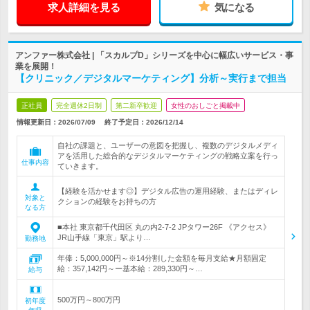
求人詳細を見る
気になる
アンファー株式会社 | 「スカルプD」シリーズを中心に幅広いサービス・事
業を展開！
【クリニック／デジタルマーケティング】分析～実行まで担当
正社員
完全週休2日制
第二新卒歓迎
女性のおしごと掲載中
情報更新日：2026/07/09
終了予定日：
2026/12/14
自社の課題と、ユーザーの意図を把握し、複数のデジタルメディ
アを活用した総合的なデジタルマーケティングの戦略立案を行っ
仕事内容
ていきます。
【経験を活かせます◎】デジタル広告の運用経験、またはディレ
対象と
クションの経験をお持ちの方
なる方
■本社 東京都千代田区 丸の内2-7-2 JPタワー26F 《アクセス》
JR山手線「東京」駅より…
勤務地
年俸：5,000,000円～※14分割した金額を毎月支給★月額固定
給：357,142円～ー基本給：289,330円～…
給与
500万円～800万円
初年度