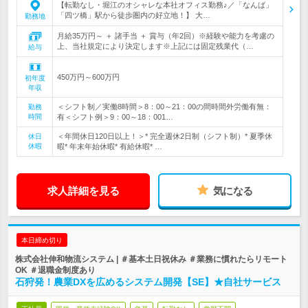
【転勤なし・堀江のオシャレな本社オフィス勤務♪／「なんば」
「四ツ橋」駅から徒歩圏内の好立地！】 大…
勤務地
月給35万円～ ＋ 諸手当 ＋ 賞与（年2回）※経験や能力を考慮の
上、当社規定により決定します※上記には固定残業代（…
給与
450万円～600万円
初年度
年収
＜シフト制／実働8時間＞8：00～21：00の間時間外労働有無：
勤務
時間
有＜シフト例＞9：00～18：001…
＜年間休日120日以上！＞* 完全週休2日制（シフト制）* 夏季休
休日
休暇
暇* 年末年始休暇* 有給休暇* …
求人詳細を見る
気になる
本日締め切り
株式会社伸和物流システム | ＃基本土日祝休み ＃業務に慣れたらリモート
OK ＃退職金制度あり
石狩発！農業DXを広めるシステム開発【SE】★自社サービス