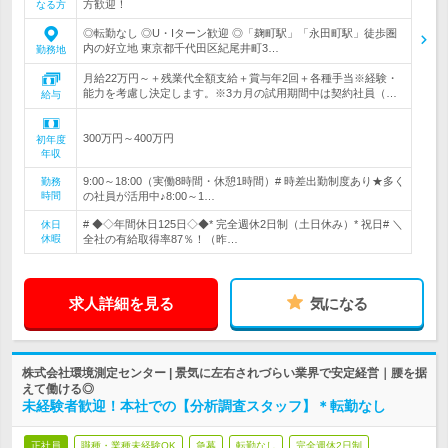
方歓迎！
なる方
◎転勤なし ◎U・Iターン歓迎 ◎「麹町駅」「永田町駅」徒歩圏
内の好立地 東京都千代田区紀尾井町3…
勤務地
月給22万円～＋残業代全額支給＋賞与年2回＋各種手当※経験・
能力を考慮し決定します。※3カ月の試用期間中は契約社員（…
給与
300万円～400万円
初年度
年収
9:00～18:00（実働8時間・休憩1時間）# 時差出勤制度あり★多く
勤務
時間
の社員が活用中♪8:00～1…
# ◆◇年間休日125日◇◆* 完全週休2日制（土日休み）* 祝日# ＼
休日
休暇
全社の有給取得率87％！（昨…
求人詳細を見る
気になる
株式会社環境測定センター | 景気に左右されづらい業界で安定経営｜腰を据
えて働ける◎
未経験者歓迎！本社での【分析調査スタッフ】＊転勤なし
正社員
職種・業種未経験OK
急募
転勤なし
完全週休2日制