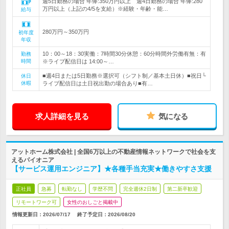
週5日勤務の場合 年俸:350万円以上 週4日勤務の場合 年俸:280
万円以上（上記の4/5を支給）※経験・年齢・能…
給与
280万円～350万円
初年度
年収
10：00～18：30実働：7時間30分休憩：60分時間外労働有無：有
勤務
時間
※ライブ配信日は 14:00～…
■週4日または5日勤務※選択可（シフト制／基本土日休）■祝日└
休日
休暇
ライブ配信日は土日祝出勤の場合あり■有…
求人詳細を見る
気になる
アットホーム株式会社 | 全国6万以上の不動産情報ネットワークで社会を支
えるパイオニア
【サービス運用エンジニア】★各種手当充実★働きやすさ支援
正社員
急募
転勤なし
学歴不問
完全週休2日制
第二新卒歓迎
リモートワーク可
女性のおしごと掲載中
情報更新日：2026/07/17
終了予定日：
2026/08/20