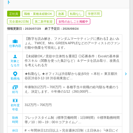
ト
正社員
職種・業種未経験OK
急募
転勤なし
学歴不問
完全週休2日制
第二新卒歓迎
女性のおしごと掲載中
情報更新日：2026/07/29
終了予定日：
2026/08/24
【数字を読み解き、ファンダムマーケティングに携わる】あいみ
ょん、TWICE、Mrs. GREEN APPLEなどのアーティストのファン
仕事内容
行動や熱量を可視化します。
【未経験OK／意欲や主体性を重視】◎応募条件：Excelの基本操
作スキル（関数を使った集計など）＆データを読み取り、改善点
対象と
を考えられる方
なる方
★転勤なし ★オフィスは渋谷駅から徒歩5分 ＜本社＞ 東京都渋
谷区渋谷3-12-18 渋谷南東急ビ…
勤務地
年俸制312万円～700万円 ＋ 各種手当※前職の給与額を考慮のう
え、決定します。※年俸の1/12（260,000円…
給与
312万円～700万円
初年度
年収
フレックスタイム制（標準労働時間：1日8時間）※標準勤務時間
勤務
時間
帯／10：00～19：00※コアタイム／…
# ＜年間休日121日以上＞完全週休2日制（土日休み）└休日にイ
休日