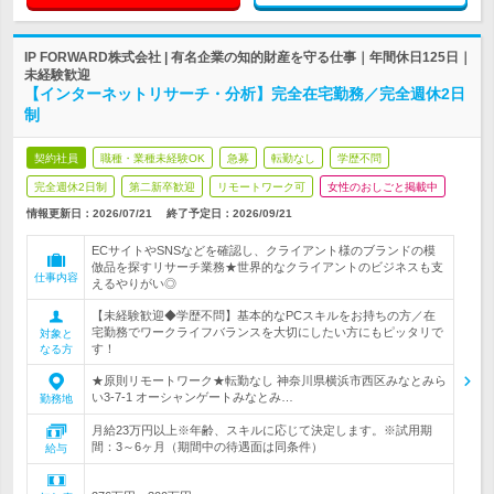
IP FORWARD株式会社 | 有名企業の知的財産を守る仕事｜年間休日125日｜
未経験歓迎
【インターネットリサーチ・分析】完全在宅勤務／完全週休2日
制
契約社員
職種・業種未経験OK
急募
転勤なし
学歴不問
完全週休2日制
第二新卒歓迎
リモートワーク可
女性のおしごと掲載中
情報更新日：2026/07/21
終了予定日：
2026/09/21
ECサイトやSNSなどを確認し、クライアント様のブランドの模
倣品を探すリサーチ業務★世界的なクライアントのビジネスも支
仕事内容
えるやりがい◎
【未経験歓迎◆学歴不問】基本的なPCスキルをお持ちの方／在
宅勤務でワークライフバランスを大切にしたい方にもピッタリで
対象と
す！
なる方
★原則リモートワーク★転勤なし 神奈川県横浜市西区みなとみら
い3-7-1 オーシャンゲートみなとみ…
勤務地
月給23万円以上※年齢、スキルに応じて決定します。※試用期
間：3～6ヶ月（期間中の待遇面は同条件）
給与