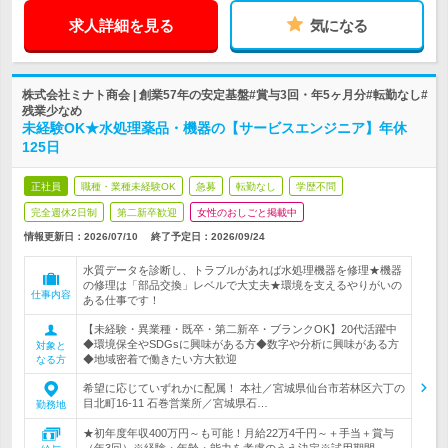
求人詳細を見る
気になる
株式会社ミナト商会 | 創業57年の安定基盤#賞与3回・年5ヶ月分#転勤なし#
残業少なめ
未経験OK★水処理薬品・機器の【サービスエンジニア】年休
125日
正社員
職種・業種未経験OK
急募
転勤なし
学歴不問
完全週休2日制
第二新卒歓迎
女性のおしごと掲載中
情報更新日：2026/07/10
終了予定日：
2026/09/24
水質データを診断し、トラブルがあれば水処理機器を修理★機器
の修理は「部品交換」レベルで大丈夫★環境を支えるやりがいの
仕事内容
ある仕事です！
【未経験・異業種・既卒・第二新卒・ブランクOK】20代活躍中
◆環境保全やSDGsに興味がある方◆数字や分析に興味がある方
対象と
◆地域密着で働きたい方大歓迎
なる方
希望に応じていずれかに配属！ 本社／宮城県仙台市若林区六丁の
目北町16-11 石巻営業所／宮城県石…
勤務地
★初年度年収400万円～も可能！月給22万4千円～＋手当＋賞与