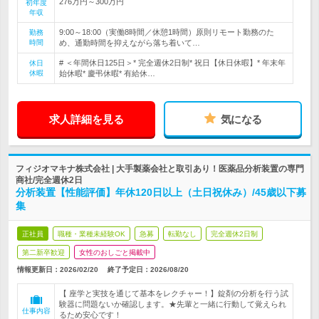
276万円～300万円
初年度
年収
9:00～18:00（実働8時間／休憩1時間）原則リモート勤務のた
勤務
時間
め、通勤時間を抑えながら落ち着いて…
# ＜年間休日125日＞* 完全週休2日制* 祝日【休日休暇】* 年末年
休日
休暇
始休暇* 慶弔休暇* 有給休…
求人詳細を見る
気になる
フィジオマキナ株式会社 | 大手製薬会社と取引あり！医薬品分析装置の専門
商社/完全週休2日
分析装置【性能評価】年休120日以上（土日祝休み）/45歳以下募
集
正社員
職種・業種未経験OK
急募
転勤なし
完全週休2日制
第二新卒歓迎
女性のおしごと掲載中
情報更新日：2026/02/20
終了予定日：
2026/08/20
【 座学と実技を通じて基本をレクチャー！】錠剤の分析を行う試
験器に問題ないか確認します。★先輩と一緒に行動して覚えられ
仕事内容
るため安心です！