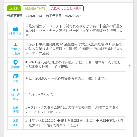
正社員
完全週休2日制
女性のおしごと掲載中
情報更新日：2026/08/04
終了予定日：
2026/09/07
【最先端のプロジェクトに関われるやりがいあり】企業の課題を
見つけ、パートナーと連携しサービス提案や事業開発を担当しま
仕事内容
す。
【必須】事業開発経験 or 金融機関での法人営業経験 or IT業界で
の法人営業経験／大卒以上【歓迎】企画部門での業務経験／スタ
対象と
ートアップ経験
なる方
■GeNiE株式会社 東京都中央区八丁堀二丁目10番9号 八丁堀ビ
ル3階 ※入社後、「GeNiE株…
勤務地
月給 284,000円～※経験等を考慮の上、決定します。
給与
511万円～968万円
初年度
年収
# ■フレックスタイム制* 1日の標準労働時間 8時間* コアタイ
勤務
時間
ム 12:00～15:00* フレ…
# 【年間休日120日】◆完全週休2日制（土日）◆祝日◆有給休暇
休日
休暇
（最大20日／有給取得率80％以上）…