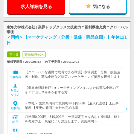
求人詳細を見る
気になる
東海光学株式会社 | 業界トップクラスの技術力＊福利厚生充実＊グローバル
環境
＜岡崎＞【マーケティング（分析・販促・商品企画）】年休121
日
正社員
業種未経験OK
情報更新日：2026/06/12
終了予定日：
2026/12/03
【グローバルな視野で成長できる環境】市場調査・分析、販促企
画・制作、商品企画など幅広いマーケティング業務を担当します
仕事内容
【業界未経験歓迎】■マーケティングスキルまたは商品企画のア
対象と
イデア出しスキルを有する方
なる方
＜本社＞ 愛知県岡崎市恵田町字下田5-26 【雇入れ直後】上記事
業所 【変更の範囲】会社の定める事…
勤務地
月給250,000円～310,000円（一律固定手当を含む）※経験、能力
を考慮の上、規定により決定します。試用期間３…
給与