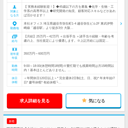
【 実務未経験歓迎！】◆45歳以下の方を募集 ◆化学・生物・工
学系の高専卒以上 ◆研究開発の知見、顧客対応スキルなどがあれ
対象と
ば活かせます！
なる方
本社オフィス 埼玉県越谷市弥生町1-4 越谷弥生ビル2F 東武伊勢
崎線「越谷駅」より徒歩3分 大阪…
勤務地
【月給】25万円～42万円 ＋出張手当 ＋諸手当※経験・年齢を考
慮の上、当社規定により優遇します。※上記月給には固定…
給与
350万円～600万円
初年度
年収
9:00～18:00(休憩時間1時間)※繁忙期でも残業時間は月15時間以
勤務
時間
内！基本ほとんどありません。…
＜年間休日120日以上＞* 完全週休2日制(土、日、祝)* 年末年始/7
休日
休暇
日* 慶弔休暇* 有給休暇└…
求人詳細を見る
気になる
新着