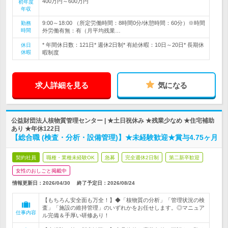
400万円～600万円
初年度
年収
9:00～18:00 （所定労働時間：8時間0分/休憩時間：60分）※時間
勤務
時間
外労働有無：有（月平均残業…
* 年間休日数：121日* 週休2日制* 有給休暇：10日～20日* 長期休
休日
休暇
暇制度
求人詳細を見る
気になる
公益財団法人核物質管理センター | ★土日祝休み ★残業少なめ ★住宅補助
あり ★年休122日
【総合職 (検査・分析・設備管理)】★未経験歓迎★賞与4.75ヶ月
契約社員
職種・業種未経験OK
急募
完全週休2日制
第二新卒歓迎
女性のおしごと掲載中
情報更新日：2026/04/30
終了予定日：
2026/08/24
【もちろん安全面も万全！】◆「核物質の分析」「管理状況の検
査」「施設の維持管理」のいずれかをお任せします。◎マニュア
仕事内容
ル完備＆手厚い研修あり！