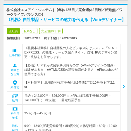
株式会社エスアイ・システム | 【年休125日／完全週休2日制／転勤無／ワ
ークライフバランス◎】
《札幌》自社製品・サービスの魅力を伝える【Webデザイナー】
正社員
転勤なし
完全週休2日制
情報更新日：2026/07/13
終了予定日：
2026/08/27
《札幌本社勤務》自社開発の人材ビジネス向けシステム「STAFF
EXPRESS」の機能・サービス紹介サイト、自社HPのデザイン変
仕事内容
更・改修をお任せします。
【必須】いずれかの経験をお持ちの方（■Webデザインの知識・
経験がある方 ■HTML/CSSの基礎知識がある方 ■Photoshopが
対象と
使用できる方）
なる方
【本社勤務】 北海道札幌市中央区北2条西1丁目10番地 ピア2.1
9F
勤務地
月給：242,000円～326,000円※上記には職務手当66,000円～
141,000円（一律支給）、固定残業手当…
給与
350万円～450万円
初年度
年収
9:00～18:00(所定労働時間：8時間0分)※休憩時間：60分（12:00
勤務
時間
～13:00）※月の残…