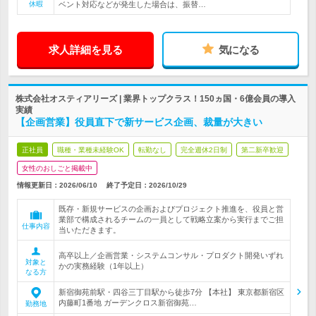
休暇
ベント対応などが発生した場合は、振替…
求人詳細を見る
気になる
株式会社オスティアリーズ | 業界トップクラス！150ヵ国・6億会員の導入
実績
【企画営業】役員直下で新サービス企画、裁量が大きい
正社員
職種・業種未経験OK
転勤なし
完全週休2日制
第二新卒歓迎
女性のおしごと掲載中
情報更新日：2026/06/10
終了予定日：
2026/10/29
既存・新規サービスの企画およびプロジェクト推進を、役員と営
業部で構成されるチームの一員として戦略立案から実行までご担
仕事内容
当いただきます。
高卒以上／企画営業・システムコンサル・プロダクト開発いずれ
対象と
かの実務経験（1年以上）
なる方
新宿御苑前駅・四谷三丁目駅から徒歩7分 【本社】 東京都新宿区
内藤町1番地 ガーデンクロス新宿御苑…
勤務地