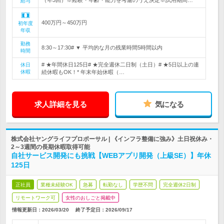
（年3回）※経験・年齢・能力を考慮のうえ決定※試用期間…
給与
400万円～450万円
初年度
年収
勤務
8:30～17:30# ▼ 平均的な月の残業時間5時間以内
時間
# ★年間休日125日# ★完全週休二日制（土日）# ★5日以上の連
休日
休暇
続休暇もOK！* 年末年始休暇（…
求人詳細を見る
気になる
株式会社ヤングライフプロポーサル | 《インフラ整備に強み》土日祝休み・
2～3週間の長期休暇取得可能
自社サービス開発にも挑戦【WEBアプリ開発（上級SE）】年休
125日
正社員
業種未経験OK
急募
転勤なし
学歴不問
完全週休2日制
リモートワーク可
女性のおしごと掲載中
情報更新日：2026/03/20
終了予定日：
2026/09/17