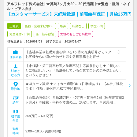
アルフレッド株式会社 | ★賞与3ヶ月★20～30代活躍中★髪色・服装・ネイ
ル・ピアス自由
【カスタマーサービス】未経験歓迎｜前職給与保証｜月給25万円
正社員
職種・業種未経験OK
急募
転勤なし
学歴不問
完全週休2日制
第二新卒歓迎
女性のおしごと掲載中
情報更新日：2026/08/03
終了予定日：
2026/09/07
【当社事業や基礎知識を学べる1ヶ月の充実研修からスタート】
お客様からの問い合わせ対応や各種事務をお任せ！
仕事内容
【未経験・第二新卒歓迎／学歴不問】応募条件なし★「新しいこ
とに挑戦したい」「急成長している企業で自分の力を試したい」
対象と
という方はぜひ！
なる方
★UIターン歓迎 ★マイカー通勤OK（駐車場あり） 【本社／浜松
ラボ】 住所：静岡県浜松市中区和地…
勤務地
【前職給与保証】月給25万円～40万円＋賞与年2回（昨年度実績3
ヶ月分）※経験・年齢を考慮の上、決定します。※試用期…
給与
369万円～600万円
初年度
年収
勤務
9:00～18:00(実働8時間)
時間