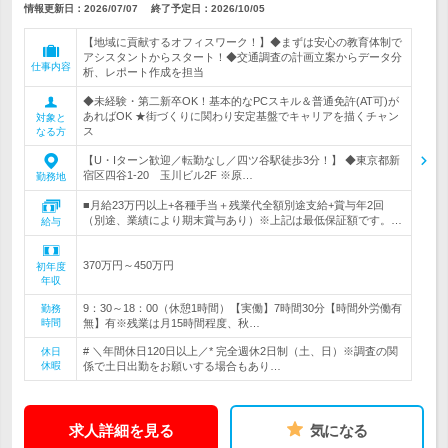
情報更新日：2026/07/07
終了予定日：
2026/10/05
【地域に貢献するオフィスワーク！】◆まずは安心の教育体制で
アシスタントからスタート！◆交通調査の計画立案からデータ分
仕事内容
析、レポート作成を担当
◆未経験・第二新卒OK！基本的なPCスキル＆普通免許(AT可)が
あればOK ★街づくりに関わり安定基盤でキャリアを描くチャン
対象と
ス
なる方
【U・Iターン歓迎／転勤なし／四ツ谷駅徒歩3分！】 ◆東京都新
宿区四谷1-20 玉川ビル2F ※原…
勤務地
■月給23万円以上+各種手当＋残業代全額別途支給+賞与年2回
（別途、業績により期末賞与あり）※上記は最低保証額です。…
給与
370万円～450万円
初年度
年収
9：30～18：00（休憩1時間）【実働】7時間30分【時間外労働有
勤務
時間
無】有※残業は月15時間程度、秋…
# ＼年間休日120日以上／* 完全週休2日制（土、日）※調査の関
休日
休暇
係で土日出勤をお願いする場合もあり…
求人詳細を見る
気になる