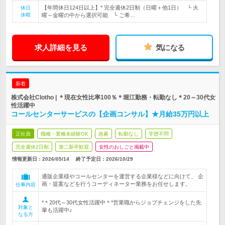
【年間休日124日以上】* 完全週休2日制（日曜＋他1日） └ 火
休日
休暇
曜～金曜の中から選択可能 └ ご希…
求人詳細を見る
気になる
新着
株式会社Clotho | ＊現在女性比率100％＊堀江勤務・転勤なし＊20～30代女
性活躍中
コールセンターサービスの【企画コンサル】★月給35万円以上
正社員
職種・業種未経験OK
急募
転勤なし
学歴不問
完全週休2日制
第二新卒歓迎
女性のおしごと掲載中
情報更新日：2026/05/14
終了予定日：
2026/10/29
通販企業様やコールセンターを運営する企業様などに向けて、 企
画・提案などを行うコーディネーター業務をお任せします。
仕事内容
*＊20代～30代女性活躍中＊*営業職からジョブチェンジをした先
対象と
輩も活躍中♪
なる方