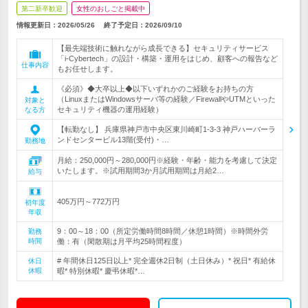
第二新卒歓迎
女性のおしごと掲載中
情報更新日：2026/05/26
終了予定日：
2026/09/10
【最先端技術に触れながら成長できる】セキュリティサービス
「i-Cybertech」の設計・構築・運用をはじめ、顧客への報告など
仕事内容
もお任せします。
《必須》◆大卒以上◆以下いずれかのご経験をお持ちの方
（LinuxまたはWindowsサーバ等の経験／FirewallやUTMといった
対象と
セキュリティ機器の運用経験）
なる方
【転勤なし】 兵庫県神戸市中央区東川崎町1-3-3 神戸ハーバーラ
ンドセンタービル13階(受付)・…
勤務地
月給：250,000円～280,000円※経験・年齢・能力を考慮して決定
いたします。※試用期間3か月試用期間は月給2…
給与
405万円～772万円
初年度
年収
9：00～18：00（所定労働時間8時間／休憩1時間）※時間外労
勤務
時間
働：有（閑散期は月平均25時間程度）
# 年間休日125日以上* 完全週休2日制（土日休み）* 祝日* 有給休
休日
休暇
暇* 特別休暇* 慶弔休暇*…