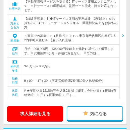
【不動産情報サービスを支える】ITサービス運用エンジニアとし
て、自社サービスの運用構築、監視ツール設定、障害対応を行い
仕事内容
ます。
【経験者募集！】◆ITサービス運用の実務経験（3年以上）をお
持ちの方 ★コミュニケーションスキル・問題解決能力をお持ちの
対象と
方
なる方
＜東京での募集！＞ ●日比谷オフィス 東京都千代田区内幸町1-3-
2内幸町東急ビル 【雇い入れ直後…
勤務地
月給：208,000円～438,000円※能力や経験に基づいて優遇しま
す。※試用期間2ヶ月（待遇に変更なし）※その他…
給与
320万円～800万円
初年度
年収
勤務
9：00 ～ 17：30 （所定労働時間7時間30分／休憩60分）
時間
# ★年間休日121日●完全週休2日制（日曜、会社休日）●祝日●有
休日
休暇
給休暇（10日）●夏季休暇（9日）…
求人詳細を見る
気になる