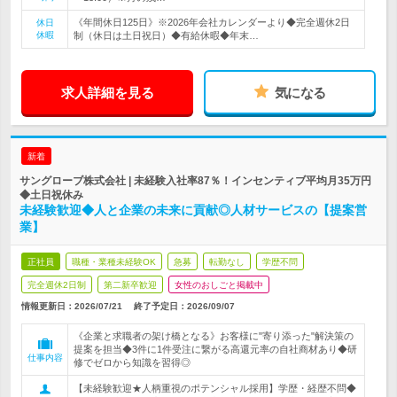
《年間休日125日》※2026年会社カレンダーより◆完全週休2日
休日
休暇
制（休日は土日祝日）◆有給休暇◆年末…
求人詳細を見る
気になる
新着
サングローブ株式会社 | 未経験入社率87％！インセンティブ平均月35万円
◆土日祝休み
未経験歓迎◆人と企業の未来に貢献◎人材サービスの【提案営
業】
正社員
職種・業種未経験OK
急募
転勤なし
学歴不問
完全週休2日制
第二新卒歓迎
女性のおしごと掲載中
情報更新日：2026/07/21
終了予定日：
2026/09/07
《企業と求職者の架け橋となる》お客様に"寄り添った"解決策の
提案を担当◆3件に1件受注に繋がる高還元率の自社商材あり◆研
仕事内容
修でゼロから知識を習得◎
【未経験歓迎★人柄重視のポテンシャル採用】学歴・経歴不問◆