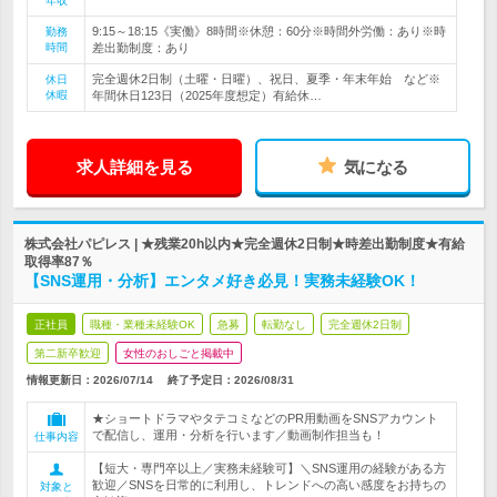
年収
9:15～18:15《実働》8時間※休憩：60分※時間外労働：あり※時
勤務
時間
差出勤制度：あり
完全週休2日制（土曜・日曜）、祝日、夏季・年末年始 など※
休日
休暇
年間休日123日（2025年度想定）有給休…
求人詳細を見る
気になる
株式会社パピレス | ★残業20h以内★完全週休2日制★時差出勤制度★有給
取得率87％
【SNS運用・分析】エンタメ好き必見！実務未経験OK！
正社員
職種・業種未経験OK
急募
転勤なし
完全週休2日制
第二新卒歓迎
女性のおしごと掲載中
情報更新日：2026/07/14
終了予定日：
2026/08/31
★ショートドラマやタテコミなどのPR用動画をSNSアカウント
で配信し、運用・分析を行います／動画制作担当も！
仕事内容
【短大・専門卒以上／実務未経験可】＼SNS運用の経験がある方
歓迎／SNSを日常的に利用し、トレンドへの高い感度をお持ちの
対象と