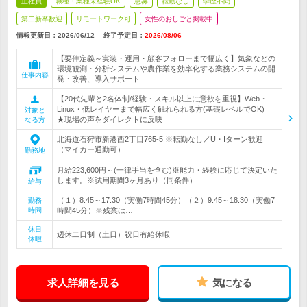
正社員
職種・業種未経験OK
急募
転勤なし
学歴不問
第二新卒歓迎
リモートワーク可
女性のおしごと掲載中
情報更新日：2026/06/12
終了予定日：
2026/08/06
【要件定義～実装・運用・顧客フォローまで幅広く】気象などの
環境観測・分析システムや農作業を効率化する業務システムの開
仕事内容
発・改善、導入サポート
【20代先輩と2名体制/経験・スキル以上に意欲を重視】Web・
Linux・低レイヤーまで幅広く触れられる方(基礎レベルでOK)
対象と
★現場の声をダイレクトに反映
なる方
北海道石狩市新港西2丁目765-5 ※転勤なし／U・Iターン歓迎
（マイカー通勤可）
勤務地
月給223,600円～(一律手当を含む)※能力・経験に応じて決定いた
します。※試用期間3ヶ月あり（同条件）
給与
（１）8:45～17:30（実働7時間45分）（２）9:45～18:30（実働7
勤務
時間
時間45分）※残業は…
休日
週休二日制（土日）祝日有給休暇
休暇
求人詳細を見る
気になる