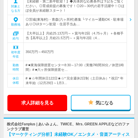
【未経験・第二新卒歓迎！】◆具体的な応募条件は下記をご覧く
ださい。◎育成前提の募集です！◎20～30代の若手活躍中！◎ほ
対象と
ぼ全員が未経験スタート！
なる方
◎茨城(東海村)・青森(六ヶ所村)募集 └マイカー通勤OK・駐車場
あり◎UIターン歓迎・住居手当あ…
勤務地
【大卒以上】月給25.13万円～＋賞与年2回（4.75ヶ月）＋各種手
当【高卒以上】月給21.5万円～＋賞与年2回（4…
給与
350万円～450万円
初年度
年収
# ■東海保障措置センター8:30～17:00（実働7時間30分／休憩1時
勤務
時間
間）# ■六ヶ所保障措置セ…
# ★☆年間休日122日★☆* 完全週休2日制（土日休み）* 祝日* 年
休日
休暇
末年始（12月29日～1月3…
求人詳細を見る
気になる
株式会社Fanplus | あいみょん、TWICE、Mrs. GREEN APPLEなどのファ
ンクラブ運営
【マーケティング分析】未経験OK／エンタメ・音楽アーティス