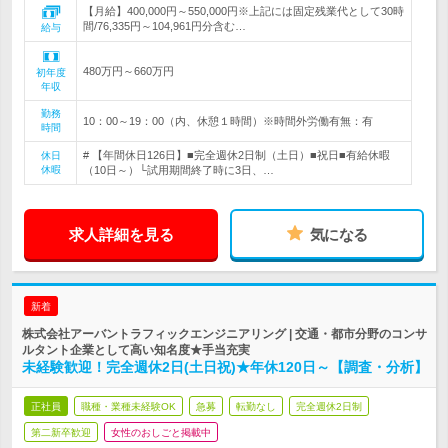
【月給】400,000円～550,000円※上記には固定残業代として30時
間/76,335円～104,961円分含む…
給与
480万円～660万円
初年度
年収
勤務
10：00～19：00（内、休憩１時間）※時間外労働有無：有
時間
# 【年間休日126日】■完全週休2日制（土日）■祝日■有給休暇
休日
休暇
（10日～）└試用期間終了時に3日、…
求人詳細を見る
気になる
新着
株式会社アーバントラフィックエンジニアリング | 交通・都市分野のコンサ
ルタント企業として高い知名度★手当充実
未経験歓迎！完全週休2日(土日祝)★年休120日～【調査・分析】
正社員
職種・業種未経験OK
急募
転勤なし
完全週休2日制
第二新卒歓迎
女性のおしごと掲載中