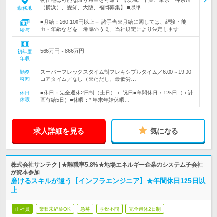
初任地は可能な限り希望を考慮！ 【茨城、千葉、東京・神奈川
（横浜）、愛知、大阪、福岡募集】 ■県単…
勤務地
■月給：260,100円以上＋ 諸手当※月給に関しては、経験・能
力・年齢などを 考慮のうえ、当社規定により決定します…
給与
566万円～866万円
初年度
年収
スーパーフレックスタイム制フレキシブルタイム／6:00～19:00
勤務
時間
コアタイム／なし（※ただし、最低労…
■休日：完全週休2日制（土日）＋ 祝日■年間休日：125日（＋計
休日
休暇
画有給5日）■休暇：* 年末年始休暇…
求人詳細を見る
気になる
株式会社サンテク | ★離職率5.8%★地場エネルギー企業のシステム子会社
が資本参加
磨けるスキルが違う【インフラエンジニア】★年間休日125日以
上
正社員
業種未経験OK
急募
学歴不問
完全週休2日制