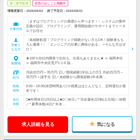
第二新卒歓迎
女性のおしごと掲載中
情報更新日：2026/06/02
終了予定日：
2026/08/31
〈まずはプログラミングの基礎から学べます！〉システムの要件
定義や設計、プログラミング、運用開始後のサポートまでトータ
仕事内容
ルでお任せ
〈未経験歓迎！プログラミング経験がない方もOK！経験者もち
ろん優遇！〉「エンジニアの仕事に興味がある」⇒そんな方はぜ
対象と
ひ！
なる方
★100％自社内開発で出向も、出張もありません★ ≪ 福岡本社
≫ 福岡市中央区荒戸1-1-6 福…
勤務地
月給20万円～35万円【1／開発経験1年以上の方】月給25万円～
35万円 + 諸手当【2／未経験から開発経験1年未満…
給与
9:00～18:00(休憩時間あり)※残業はほとんどなく、定時退社が基
勤務
時間
本です！
□■年間休日125日以上■□◇休日／* 完全週休2日制(土日祝)◇休暇
休日
休暇
／* 夏季休暇(4日)* 年末…
求人詳細を見る
気になる