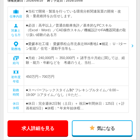
情報更新日：2026/04/10
終了予定日：
2026/10/08
■当社で開発・製造を行っている環境分析関連装置の開発・改
良・量産維持をお任せします。
仕事内容
■必須：高卒以上／普通自動車免許／基本的なPCスキル
（Excel・Word）／CAD操作スキル／機械設計やFA機器関連の取
対象と
り扱い経験のある方
なる方
■愛媛本社工場： 愛媛県松山市北条辻864番地1 ■補足： U・Iター
ン歓迎／ 住宅・通勤手当等も…
勤務地
■月給：240,000円 ～ 350,000円 ＋ 諸手当※月給に関しては、経
験・能力・年齢などを 考慮のうえ、当社…
給与
450万円～700万円
初年度
年収
■スーパーフレックスタイム制* フレキシブルタイム／6:00～
勤務
時間
19:00* コアタイム／なし（※ただ…
■休日：完全週休2日制（土日）＋ 祝日■年間休日：125日（＋計
休日
休暇
画有給5日）■休暇：* 年末年始休暇…
求人詳細を見る
気になる