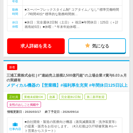
年収
■スーパーフレックスタイム制* コアタイム／なし* 標準労働時間
勤務
時間
／7時間40分* 標準的な勤務時間例…
■休日：完全週休2日制（土日）＋ 祝日■年間休日：125日（＋計
休日
休暇
画有給5日）■休暇：* 年末年始休暇…
求人詳細を見る
気になる
新着
三浦工業株式会社 | #"連結売上規模2,500億円超"の上場企業 #賞与6.03ヵ月
の実績有
メディカル機器の【営業職】#福利厚生充実 #年間休日125日以上
正社員
業種未経験OK
急募
完全週休2日制
第二新卒歓迎
女性のおしごと掲載中
情報更新日：2026/03/17
終了予定日：
2026/09/14
■自社開発・製造の医療向け機器（蒸気滅菌装置・洗浄装置等）
の提案・販売をお任せします。（#入社後はOJT研修実施 #ルー
仕事内容
ト営業からスタート）