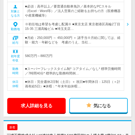
■必須：高卒以上／要普通自動車免許／基本的なPCスキル
（Excel・Word等）／法人営業のご経験をお持ちの方（医療機器
対象と
や産業機械等）
なる方
※初任地は希望を考慮し配属※ ■東京支店 東京都港区高輪2丁目
15-35 三浦高輪ビル ■埼玉支店…
勤務地
■月給：250,000円 ～ 450,000円 ＋ 諸手当※月給に関しては、経
験・能力・年齢などを 考慮のうえ、当社…
給与
580万円～880万円
初年度
年収
■スーパーフレックスタイム制* コアタイム／なし* 標準労働時間
勤務
時間
／7時間40分* 標準的な勤務時間例…
■休日：完全週休2日制（土日）＋ 祝日■年間休日：125日（＋計
休日
休暇
画有給5日）■休暇：* 年末年始休暇…
求人詳細を見る
気になる
新着