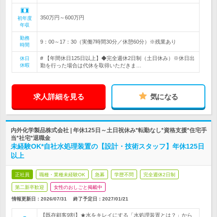
350万円～600万円
初年度
年収
勤務
9：00～17：30（実働7時間30分／休憩60分）※残業あり
時間
# 【年間休日125日以上】◆完全週休2日制（土日休み）※休日出
休日
休暇
勤を行った場合は代休を取得いただきま…
求人詳細を見る
気になる
内外化学製品株式会社 | 年休125日～土日祝休み*転勤なし*資格支援*住宅手
当*社宅*退職金
未経験OK*自社水処理装置の【設計・技術スタッフ】年休125日
以上
正社員
職種・業種未経験OK
急募
学歴不問
完全週休2日制
第二新卒歓迎
女性のおしごと掲載中
情報更新日：2026/07/31
終了予定日：
2027/01/21
【既存顧客9割】★水をキレイにする「水処理装置とは？」から