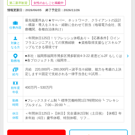
第二新卒歓迎
女性のおしごと掲載中
情報更新日：2026/06/05
終了予定日：
2026/11/26
最先端案件あり★サーバー、ネットワーク、クライアントの設計
～構築・導入をスキル・経験に合わせて担当（地場電力会社、医
仕事内容
療機関、各種自治体向け）
＜年間休日125日！リフレッシュ休暇あり＞【応募条件】◎イン
フラエンジニアとしての実務経験 ★資格取得支援などスキルア
対象と
ップもできる環境です
なる方
■本社：福岡県福岡市博多区博多駅前4-3-22 産恵ビル2F もしくは
■各プロジェクト先（福岡市…
勤務地
月給 220,000円～280,000円＋諸手当※経験、能力を考慮の上決
定します※固定で支給される一律手当含む※試用…
給与
400万円～530万円
初年度
年収
■フレックスタイム制┗ 標準労働時間1日7時間50分┗ フレキシ
勤務
時間
ブルタイム 7:00～20:00┗ …
＜年間休日125日＞【休日】完全週休2日制（土日祝）【休暇】年
休日
休暇
末年始（6日）慶弔休暇、特別休暇、リフ…