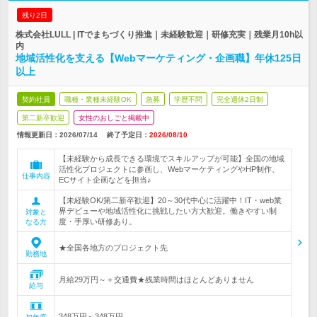
残り2日
株式会社LULL | ITでまちづくり推進｜未経験歓迎｜研修充実｜残業月10h以
内
地域活性化を支える【Webマーケティング・企画職】年休125日
以上
契約社員
職種・業種未経験OK
急募
学歴不問
完全週休2日制
第二新卒歓迎
女性のおしごと掲載中
情報更新日：2026/07/14
終了予定日：
2026/08/10
【未経験から成長できる環境でスキルアップが可能】全国の地域
活性化プロジェクトに参画し、WebマーケティングやHP制作、
仕事内容
ECサイト企画などを担当♪
【未経験OK/第二新卒歓迎】20～30代中心に活躍中！IT・web業
界デビューや地域活性化に挑戦したい方大歓迎。働きやすい制
対象と
度・手厚い研修あり。
なる方
★全国各地方のプロジェクト先
勤務地
月給29万円～＋交通費★残業時間はほとんどありません
給与
348万円～348万円