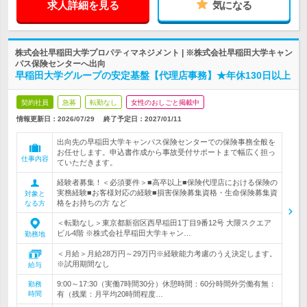
求人詳細を見る
気になる
株式会社早稲田大学プロパティマネジメント | ※株式会社早稲田大学キャン
パス保険センターへ出向
早稲田大学グループの安定基盤【代理店事務】★年休130日以上
契約社員
急募
転勤なし
女性のおしごと掲載中
情報更新日：2026/07/29
終了予定日：
2027/01/11
出向先の早稲田大学キャンパス保険センターでの保険事務全般を
お任せします。申込書作成から事故受付サポートまで幅広く担っ
仕事内容
ていただきます。
経験者募集！＜必須要件＞■高卒以上■保険代理店における保険の
実務経験■お客様対応の経験■損害保険募集資格・生命保険募集資
対象と
格をお持ちの方 など
なる方
＜転勤なし＞東京都新宿区西早稲田1丁目9番12号 大隈スクエア
ビル4階 ※株式会社早稲田大学キャン…
勤務地
＜月給＞月給28万円～29万円※経験能力考慮のうえ決定します。
※試用期間なし
給与
9:00～17:30（実働7時間30分）休憩時間：60分時間外労働有無：
勤務
時間
有（残業：月平均20時間程度…