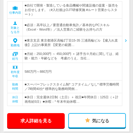
■自社で開発・製造している食品機械や関連設備の提案・販売を
お任せします。（#入社後はOJT研修実施 #ルート営業からスタ
仕事内容
ート）
■必須：高卒以上／要普通自動車免許／基本的なPCスキル
対象と
（Excel・Word等）／法人営業のご経験をお持ちの方
なる方
■東京支店 東京都港区高輪2丁目15-35 三浦高輪ビル 【雇入れ直
後】上記の事業所 【変更の範囲…
勤務地
■月給：250,000円 ～ 450,000円 ＋ 諸手当※月給に関しては、経
験・能力・年齢などを 考慮のうえ、当社…
給与
580万円～880万円
初年度
年収
■スーパーフレックスタイム制* コアタイム／なし* 標準労働時間
勤務
時間
／7時間40分* 標準的な勤務時間例…
■休日：完全週休2日制（土日）＋ 祝日■年間休日：125日（＋計
休日
休暇
画有給5日）■休暇：* 年末年始休暇…
求人詳細を見る
気になる