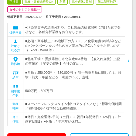
正社員
職種・業種未経験OK
急募
完全週休2日制
第二新卒歓迎
女性のおしごと掲載中
情報更新日：2026/03/17
終了予定日：
2026/09/14
■汚染物質等の環境分析や、自社製品の研究開発に向けた化学分
析など、各種分析業務をお任せします。
仕事内容
■必須：高卒以上／35歳以下の方（※）／化学知識や学部卒など
のバックボーンをお持ちの方／基本的なPCスキルをお持ちの方
対象と
（Excel・Word 等）
なる方
■北条工場： 愛媛県松山市北条辻864番地1 【雇入れ直後】上記
の事業所 【変更の範囲】会社の定め…
勤務地
■月給：250,000円 ～ 330,000円 ＋ 諸手当※月給に関しては、経
験・能力・年齢などを 考慮のうえ、当社…
給与
500万円～690万円
初年度
年収
■スーパーフレックスタイム制* コアタイム／なし* 標準労働時間
勤務
時間
／7時間40分* 標準的な勤務時間例…
■休日：完全週休2日制（土日）＋ 祝日■年間休日：125日（＋計
休日
休暇
画有給5日）■休暇：* 年末年始休暇…