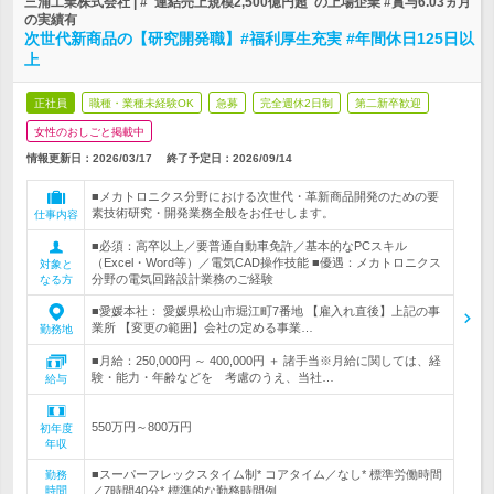
三浦工業株式会社 | #"連結売上規模2,500億円超"の上場企業 #賞与6.03ヵ月
の実績有
次世代新商品の【研究開発職】#福利厚生充実 #年間休日125日以
上
正社員
職種・業種未経験OK
急募
完全週休2日制
第二新卒歓迎
女性のおしごと掲載中
情報更新日：2026/03/17
終了予定日：
2026/09/14
■メカトロニクス分野における次世代・革新商品開発のための要
素技術研究・開発業務全般をお任せします。
仕事内容
■必須：高卒以上／要普通自動車免許／基本的なPCスキル
（Excel・Word等）／電気CAD操作技能 ■優遇：メカトロニクス
対象と
分野の電気回路設計業務のご経験
なる方
■愛媛本社： 愛媛県松山市堀江町7番地 【雇入れ直後】上記の事
業所 【変更の範囲】会社の定める事業…
勤務地
■月給：250,000円 ～ 400,000円 ＋ 諸手当※月給に関しては、経
験・能力・年齢などを 考慮のうえ、当社…
給与
550万円～800万円
初年度
年収
■スーパーフレックスタイム制* コアタイム／なし* 標準労働時間
勤務
時間
／7時間40分* 標準的な勤務時間例…