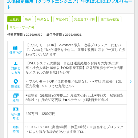
10名限定採用【クラウドエンジニア】年休125日以上/フルリモー
ト
正社員
急募
転勤なし
学歴不問
完全週休2日制
第二新卒歓迎
リモートワーク可
情報更新日：2026/06/30
終了予定日：
2026/08/31
【フルリモートOK】Salesforce導入・改善プロジェクトにおい
て、Apexを用いた開発を中心に、運用や改善対応まで一貫して携
仕事内容
わっていただきます
【WEBシステムの開発、または運用経験をお持ちの方/第二新
卒・社会人経験10年以上OK/学歴不問】◎外部連携やデータ活用
対象と
などスキルの幅を広げたい方
なる方
＜フルリモートOK／全国募集／転勤なし＞ ■本社 東京都千代田
区九段南1-5-6 りそな九段ビル5…
勤務地
■経験者（経験目安2年以上）月給35万円以上■即戦力（経験目安
5年以上）月給50万円以上■ベテラン（経験目安10年以…
給与
420万円～1200万円
初年度
年収
9：00～18：00（実働8時間・休憩1時間）※担当するプロジェク
勤務
時間
トにより異なる場合があります※プロ…