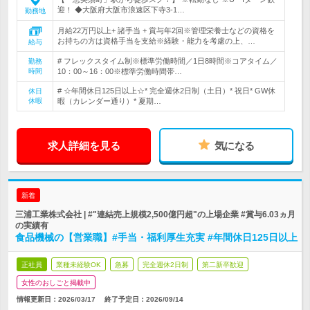
迎！ ◆大阪府大阪市浪速区下寺3-1…
勤務地
月給22万円以上+ 諸手当 + 賞与年2回※管理栄養士などの資格を
お持ちの方は資格手当を支給※経験・能力を考慮の上、…
給与
# フレックスタイム制※標準労働時間／1日8時間※コアタイム／
勤務
時間
10：00～16：00※標準労働時間帯…
# ☆年間休日125日以上☆* 完全週休2日制（土日）* 祝日* GW休
休日
休暇
暇（カレンダー通り）* 夏期…
求人詳細を見る
気になる
新着
三浦工業株式会社 | #"連結売上規模2,500億円超"の上場企業 #賞与6.03ヵ月
の実績有
食品機械の【営業職】#手当・福利厚生充実 #年間休日125日以上
正社員
業種未経験OK
急募
完全週休2日制
第二新卒歓迎
女性のおしごと掲載中
情報更新日：2026/03/17
終了予定日：
2026/09/14