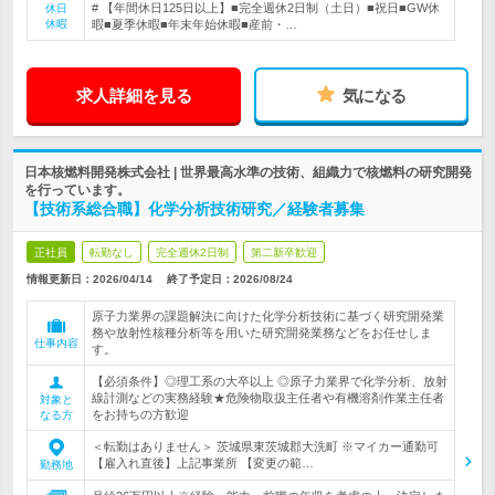
# 【年間休日125日以上】■完全週休2日制（土日）■祝日■GW休
休日
休暇
暇■夏季休暇■年末年始休暇■産前・…
求人詳細を見る
気になる
日本核燃料開発株式会社 | 世界最高水準の技術、組織力で核燃料の研究開発
を行っています。
【技術系総合職】化学分析技術研究／経験者募集
正社員
転勤なし
完全週休2日制
第二新卒歓迎
情報更新日：2026/04/14
終了予定日：
2026/08/24
原子力業界の課題解決に向けた化学分析技術に基づく研究開発業
務や放射性核種分析等を用いた研究開発業務などをお任せしま
仕事内容
す。
【必須条件】◎理工系の大卒以上 ◎原子力業界で化学分析、放射
線計測などの実務経験★危険物取扱主任者や有機溶剤作業主任者
対象と
をお持ちの方歓迎
なる方
＜転勤はありません＞ 茨城県東茨城郡大洗町 ※マイカー通勤可
【雇入れ直後】上記事業所 【変更の範…
勤務地