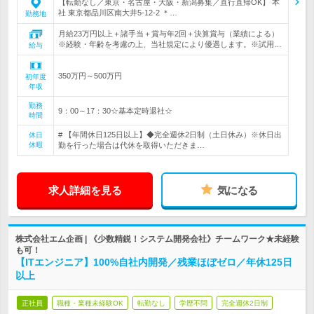
【転勤なし／東京・名古屋・大阪・新潟募集／直行直帰OK】 本
社 東京都品川区南大井5-12-2 ＊…
勤務地
月給23万円以上＋諸手当＋賞与年2回＋決算賞与（業績による）
※経験・年齢を考慮の上、当社規定により優遇します。※試用…
給与
350万円～500万円
初年度
年収
勤務
9：00～17：30☆基本定時退社☆
時間
# 【年間休日125日以上】◆完全週休2日制（土日休み）※休日出
休日
休暇
勤を行った場合は代休を取得いただきま…
求人詳細を見る
気になる
株式会社エム企画 | 《少数精鋭！システム開発会社》チームワーク★未経験
も可！
【ITエンジニア】100%自社内開発／残業ほぼゼロ／年休125日
以上
正社員
職種・業種未経験OK
転勤なし
学歴不問
完全週休2日制