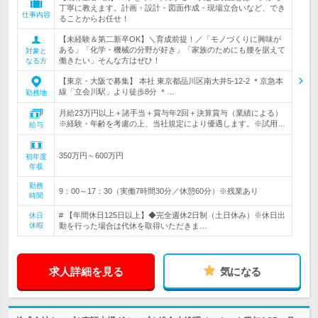
丁寧に教えます。計画・設計・図面作成・現場立合いなど、でき
仕事内容
ることからお任せ！
【未経験＆第二新卒OK】＼育成前提！／「モノづくりに興味が
ある」「化学・機械の分野が好き」「家族のためにも腰を据えて
対象と
働きたい」そんな方はぜひ！
なる方
【東京・大阪で募集】 本社 東京都品川区南大井5-12-2 ＊京急本
線「立会川駅」より徒歩8分 ＊…
勤務地
月給23万円以上＋諸手当＋賞与年2回＋決算賞与（業績による）
※経験・年齢を考慮の上、当社規定により優遇します。※試用…
給与
350万円～600万円
初年度
年収
勤務
9：00～17：30（実働7時間30分／休憩60分）※残業あり
時間
# 【年間休日125日以上】◆完全週休2日制（土日休み）※休日出
休日
休暇
勤を行った場合は代休を取得いただきま…
求人詳細を見る
気になる