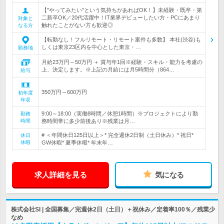
【"やってみたい"という気持ちがあればOK！】未経験・既卒・第
二新卒OK／20代活躍中！IT業界デビューしたい方・PCにあまり
対象と
触れたことがない方も歓迎◎
なる方
【転勤なし！フルリモート・リモート案件も多数】 本社(渋谷)も
しくは東京23区内を中心とした東京・…
勤務地
月給23万円～50万円 ＋ 賞与年1回※経験・スキル・能力を考慮の
上、決定します。※上記の月給には月5時間分（864…
給与
350万円～600万円
初年度
年収
9:00～18:00（実働8時間／休憩1時間）※プロジェクトにより勤
勤務
時間
務時間帯に多少前後あり※残業は月…
# ＜年間休日125日以上＞* 完全週休2日制（土日休み）* 祝日*
休日
休暇
GW休暇* 夏季休暇* 年末年…
求人詳細を見る
気になる
株式会社SI | 全国募集／完週休2日（土日）＋祝休み／定着率100％／残業少
なめ