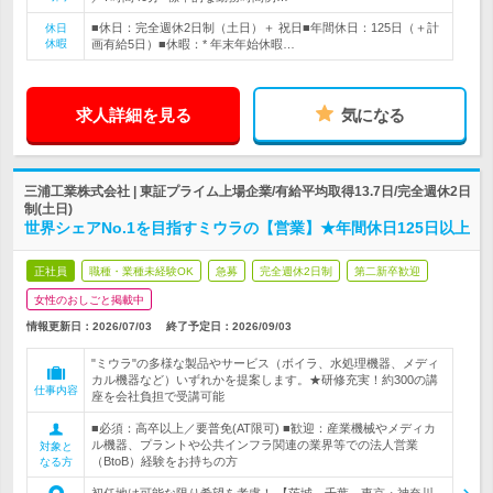
■休日：完全週休2日制（土日）＋ 祝日■年間休日：125日（＋計
休日
休暇
画有給5日）■休暇：* 年末年始休暇…
求人詳細を見る
気になる
三浦工業株式会社 | 東証プライム上場企業/有給平均取得13.7日/完全週休2日
制(土日)
世界シェアNo.1を目指すミウラの【営業】★年間休日125日以上
正社員
職種・業種未経験OK
急募
完全週休2日制
第二新卒歓迎
女性のおしごと掲載中
情報更新日：2026/07/03
終了予定日：
2026/09/03
"ミウラ"の多様な製品やサービス（ボイラ、水処理機器、メディ
カル機器など）いずれかを提案します。★研修充実！約300の講
仕事内容
座を会社負担で受講可能
■必須：高卒以上／要普免(AT限可) ■歓迎：産業機械やメディカ
ル機器、プラントや公共インフラ関連の業界等での法人営業
対象と
（BtoB）経験をお持ちの方
なる方