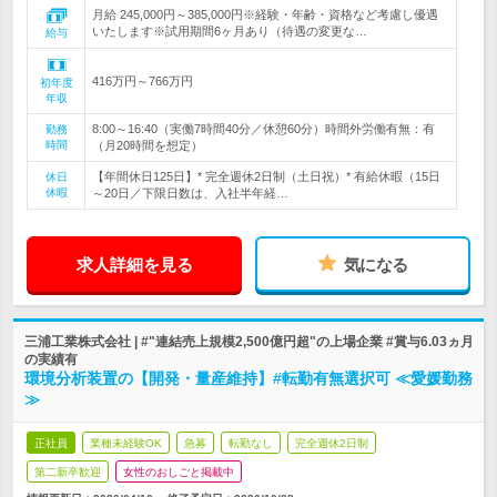
月給 245,000円～385,000円※経験・年齢・資格など考慮し優遇
いたします※試用期間6ヶ月あり（待遇の変更な…
給与
416万円～766万円
初年度
年収
8:00～16:40（実働7時間40分／休憩60分）時間外労働有無：有
勤務
時間
（月20時間を想定）
【年間休日125日】* 完全週休2日制（土日祝）* 有給休暇（15日
休日
休暇
～20日／下限日数は、入社半年経…
求人詳細を見る
気になる
三浦工業株式会社 | #"連結売上規模2,500億円超"の上場企業 #賞与6.03ヵ月
の実績有
環境分析装置の【開発・量産維持】#転勤有無選択可 ≪愛媛勤務
≫
正社員
業種未経験OK
急募
転勤なし
完全週休2日制
第二新卒歓迎
女性のおしごと掲載中