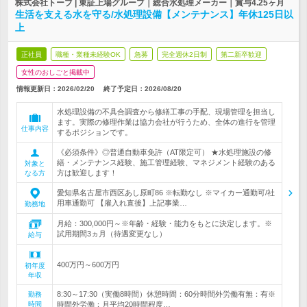
株式会社トーブ | 東証上場グループ｜総合水処理メーカー｜賞与4.25ヶ月
生活を支える水を守る/水処理設備【メンテナンス】年休125日以
上
正社員
職種・業種未経験OK
急募
完全週休2日制
第二新卒歓迎
女性のおしごと掲載中
情報更新日：2026/02/20
終了予定日：
2026/08/20
水処理設備の不具合調査から修繕工事の手配、現場管理を担当し
ます。実際の修理作業は協力会社が行うため、全体の進行を管理
仕事内容
するポジションです。
《必須条件》◎普通自動車免許（AT限定可） ★水処理施設の修
繕・メンテナンス経験、施工管理経験、マネジメント経験のある
対象と
方は歓迎します！
なる方
愛知県名古屋市西区あし原町86 ※転勤なし ※マイカー通勤可/社
用車通勤可 【雇入れ直後】上記事業…
勤務地
月給：300,000円～※年齢・経験・能力をもとに決定します。※
試用期間3ヵ月（待遇変更なし）
給与
400万円～600万円
初年度
年収
8:30～17:30（実働8時間）休憩時間：60分時間外労働有無：有※
勤務
時間
時間外労働：月平均20時間程度…