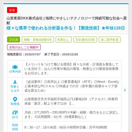
新着
山形東亜DKK株式会社 | 地球にやさしいテクノロジーで持続可能な社会へ貢
献
様々な業界で使われる分析器を作る！【製造技術】★年休128日
正社員
職種・業種未経験OK
転勤なし
完全週休2日制
第二新卒歓迎
女性のおしごと掲載中
情報更新日：2026/07/07
終了予定日：
2026/12/28
【メリハリをつけて働ける環境】様々な分析・計測器を製造して
いる当社で、はんだ作業や製品の製造・検査などの製造技術業務
仕事内容
をお任せします。
《必須要件》◎高卒以上 ◎要普通免許（AT可）◎Word・Excelな
ど基本的なPCスキル ◎35歳までの方（若年層の長期キャリア形
対象と
成を図るため）
なる方
山形県新庄市大字福田字福田山711番地109 《アクセス》JR奥羽
本線「新庄」駅より車で11分 【…
勤務地
月給：177,200円～230,000円※年齢・経験・能力をもとに決定し
ます。※試用期間：3か月（待遇変動なし）
給与
勤務
8：30～17：15※休憩：60分※時間外労働：月平均5時間
時間