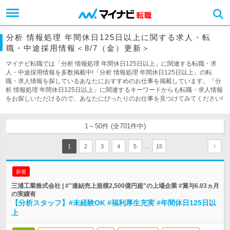
分析 情報処理 年間休日125日以上に関する求人・転
職・中途採用情報＜8/7（金）更新＞
マイナビ転職では「分析 情報処理 年間休日125日以上」に関連する転職・求
人・中途採用情報を多数掲載中!「分析 情報処理 年間休日125日以上」の転
職・求人情報を探しているあなたにおすすめのお仕事を掲載しています。「分
析 情報処理 年間休日125日以上」に関連するキーワードからも転職・求人情報
をお探しいただけるので、あなたにぴったりのお仕事を見つけてみてください!
1～50件 (全701件中)
…
1
2
3
4
5
15
新着
三浦工業株式会社 | #"連結売上規模2,500億円超"の上場企業 #賞与6.03ヵ月
の実績有
【分析スタッフ】#未経験OK #福利厚生充実 #年間休日125日以
上