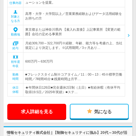
ューションを提案。
仕事内容
高専・大学・大学院以上／営業業務経験およびデータ活用経験を
対象と
お持ちの方
なる方
東京都または神奈川県内 【雇入れ直後】上記事業所 【変更の範
囲】会社の定める事業所
勤務地
月給309,700～322,700円※経験、年齢、能力等を考慮の上、当社
規定により決定します。※試用期間／3ヶ月あり…
給与
600万円～630万円
初年度
年収
■フレックスタイム制※コアタイム／11：00～13：45※標準労働
勤務
時間
時間／7時間45分★残業時間は月平…
★年間休日126日■完全週休2日制（土日）■有給休暇（有休平均
休日
休暇
取得19.5日／2025年実績）■ステ…
求人詳細を見る
気になる
情報セキュリティ株式会社 | 【制御セキュリティに強み】20代～30代が活