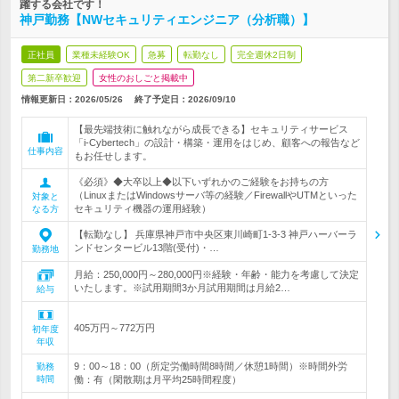
躍する会社です！
神戸勤務【NWセキュリティエンジニア（分析職）】
正社員
業種未経験OK
急募
転勤なし
完全週休2日制
第二新卒歓迎
女性のおしごと掲載中
情報更新日：2026/05/26
終了予定日：
2026/09/10
【最先端技術に触れながら成長できる】セキュリティサービス
「i-Cybertech」の設計・構築・運用をはじめ、顧客への報告など
仕事内容
もお任せします。
《必須》◆大卒以上◆以下いずれかのご経験をお持ちの方
（LinuxまたはWindowsサーバ等の経験／FirewallやUTMといった
対象と
セキュリティ機器の運用経験）
なる方
【転勤なし】 兵庫県神戸市中央区東川崎町1-3-3 神戸ハーバーラ
ンドセンタービル13階(受付)・…
勤務地
月給：250,000円～280,000円※経験・年齢・能力を考慮して決定
いたします。※試用期間3か月試用期間は月給2…
給与
405万円～772万円
初年度
年収
9：00～18：00（所定労働時間8時間／休憩1時間）※時間外労
勤務
時間
働：有（閑散期は月平均25時間程度）