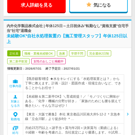
求人詳細を見る
気になる
内外化学製品株式会社 | 年休125日～土日祝休み*転勤なし*資格支援*住宅手
当*社宅*退職金
未経験OK*自社水処理装置の【施工管理スタッフ】年休125日以
上
正社員
職種・業種未経験OK
急募
学歴不問
完全週休2日制
第二新卒歓迎
女性のおしごと掲載中
情報更新日：2026/07/31
終了予定日：
2027/01/21
【既存顧客9割】★水をキレイにする「水処理装置とは？」から
丁寧に教えます。計画・設計・図面作成・現場立合いなど、でき
仕事内容
ることからお任せ！
【未経験＆第二新卒OK】＼育成前提！／「モノづくりに興味が
ある」「化学・機械の分野が好き」「家族のためにも腰を据えて
対象と
働きたい」そんな方はぜひ！
なる方
【東京・大阪で募集】 本社 東京都品川区南大井5-12-2 ＊京急本
線「立会川駅」より徒歩8分 ＊…
勤務地
月給23万円以上＋諸手当＋賞与年2回＋決算賞与（業績による）
※経験・年齢を考慮の上、当社規定により優遇します。※試用…
給与