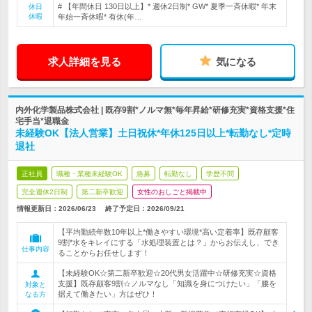
# 【年間休日 130日以上】* 週休2日制* GW* 夏季一斉休暇* 年末
休日
休暇
年始一斉休暇* 有休(年…
求人詳細を見る
気になる
内外化学製品株式会社 | 既存9割*ノルマ無*毎年昇給*研修充実*資格支援*住
宅手当*退職金
未経験OK【法人営業】土日祝休*年休125日以上*転勤なし*定時
退社
正社員
職種・業種未経験OK
急募
転勤なし
学歴不問
完全週休2日制
第二新卒歓迎
女性のおしごと掲載中
情報更新日：2026/06/23
終了予定日：
2026/09/21
【平均勤続年数10年以上*働きやすい環境*高い定着率】既存顧客
9割*水をキレイにする「水処理装置とは？」からお伝えし、でき
仕事内容
ることからお任せします！
【未経験OK☆第二新卒歓迎☆20代男女活躍中☆研修充実☆資格
支援】既存顧客9割☆ノルマなし「知識を身につけたい」「腰を
対象と
据えて働きたい」方はぜひ！
なる方