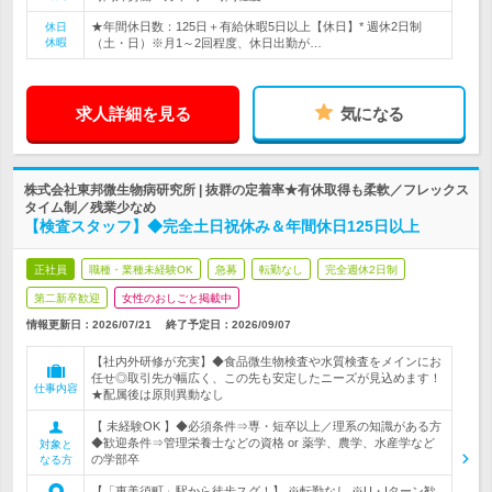
★年間休日数：125日＋有給休暇5日以上【休日】* 週休2日制
休日
休暇
（土・日）※月1～2回程度、休日出勤が…
求人詳細を見る
気になる
株式会社東邦微生物病研究所 | 抜群の定着率★有休取得も柔軟／フレックス
タイム制／残業少なめ
【検査スタッフ】◆完全土日祝休み＆年間休日125日以上
正社員
職種・業種未経験OK
急募
転勤なし
完全週休2日制
第二新卒歓迎
女性のおしごと掲載中
情報更新日：2026/07/21
終了予定日：
2026/09/07
【社内外研修が充実】◆食品微生物検査や水質検査をメインにお
任せ◎取引先が幅広く、この先も安定したニーズが見込めます！
仕事内容
★配属後は原則異動なし
【 未経験OK 】◆必須条件⇒専・短卒以上／理系の知識がある方
◆歓迎条件⇒管理栄養士などの資格 or 薬学、農学、水産学など
対象と
の学部卒
なる方
【「恵美須町」駅から徒歩スグ！】 ※転勤なし ※U・Iターン歓