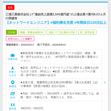
新着
三浦工業株式会社 | #"連結売上規模2,500億円超"の上場企業 #賞与6.03ヵ月
の実績有
【ネットワークエンジニア】#福利厚生充実 #年間休日125日以上
正社員
職種・業種未経験OK
急募
完全週休2日制
第二新卒歓迎
女性のおしごと掲載中
情報更新日：2026/03/17
終了予定日：
2026/09/14
■製造現場で稼働する生産設備ネットワークの設計・構築・運
用・保守をお任せします。（#IT部門と製造現場を繋ぐ重要ポジ
仕事内容
ション）
■必須：高卒以上／ネットワークインフラに関するご経験をお持
ちの方（目安：3年以上） ■歓迎：業界問わずネットワーク運
対象と
用・保守等のご経験のある方
なる方
■北条工場： 愛媛県松山市北条辻864番地1 【雇入れ直後】上記
の事業所 【変更の範囲】会社の定め…
勤務地
■月給：250,000円 ～ 350,000円 ＋ 諸手当※月給に関しては、経
験・能力・年齢などを 考慮のうえ、当社…
給与
490万円～740万円
初年度