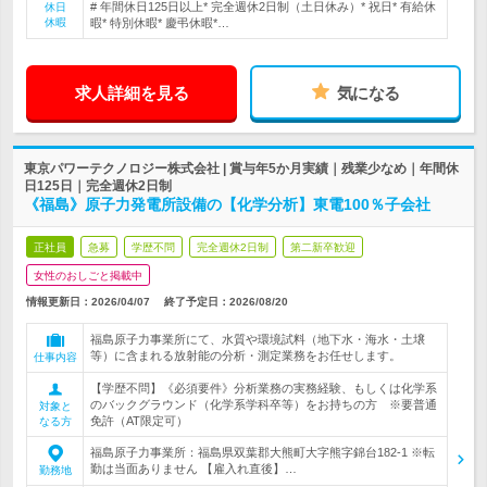
# 年間休日125日以上* 完全週休2日制（土日休み）* 祝日* 有給休
休日
休暇
暇* 特別休暇* 慶弔休暇*…
求人詳細を見る
気になる
東京パワーテクノロジー株式会社 | 賞与年5か月実績｜残業少なめ｜年間休
日125日｜完全週休2日制
《福島》原子力発電所設備の【化学分析】東電100％子会社
正社員
急募
学歴不問
完全週休2日制
第二新卒歓迎
女性のおしごと掲載中
情報更新日：2026/04/07
終了予定日：
2026/08/20
福島原子力事業所にて、水質や環境試料（地下水・海水・土壌
等）に含まれる放射能の分析・測定業務をお任せします。
仕事内容
【学歴不問】《必須要件》分析業務の実務経験、もしくは化学系
のバックグラウンド（化学系学科卒等）をお持ちの方 ※要普通
対象と
免許（AT限定可）
なる方
福島原子力事業所：福島県双葉郡大熊町大字熊字錦台182-1 ※転
勤は当面ありません 【雇入れ直後】…
勤務地