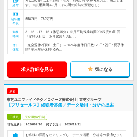
月給26万円以上※経験・能力、前職の年収を考慮の上、決定しま
す。※試用期間3ヶ月（その間の給与の変動なし）
給与
550万円～780万円
初年度
年収
8：45 ～17：15（休憩45分）※月平均残業時間20h程度# 週1回
勤務
時間
「定時退社日」あり家族との団…
* 完全週休2日制（土日）→2026年度休日日数126日* 祝日* 夏季休
休日
休暇
暇* 年末年始休暇* GW…
求人詳細を見る
気になる
新着
東芝ユニファイドテクノロジーズ株式会社 | 東芝グループ
【プリセールス】経験者募集／データ活用・分析の提案
正社員
完全週休2日制
情報更新日：2026/07/10
終了予定日：
2026/12/31
お客様の課題をヒアリングし、データ活用・分析等の最適なソリ