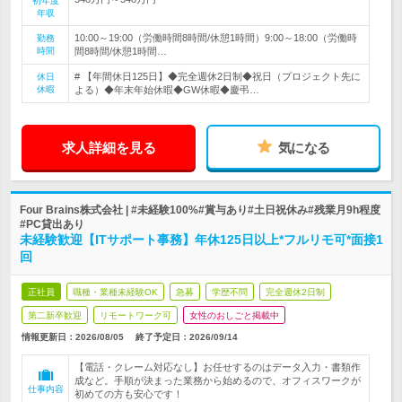
初年度
年収
10:00～19:00（労働時間8時間/休憩1時間）9:00～18:00（労働時
勤務
時間
間8時間/休憩1時間…
# 【年間休日125日】◆完全週休2日制◆祝日（プロジェクト先に
休日
休暇
よる）◆年末年始休暇◆GW休暇◆慶弔…
求人詳細を見る
気になる
Four Brains株式会社 | #未経験100%#賞与あり#土日祝休み#残業月9h程度
#PC貸出あり
未経験歓迎【ITサポート事務】年休125日以上*フルリモ可*面接1
回
正社員
職種・業種未経験OK
急募
学歴不問
完全週休2日制
第二新卒歓迎
リモートワーク可
女性のおしごと掲載中
情報更新日：2026/08/05
終了予定日：
2026/09/14
【電話・クレーム対応なし】お任せするのはデータ入力・書類作
成など。手順が決まった業務から始めるので、オフィスワークが
仕事内容
初めての方も安心です！