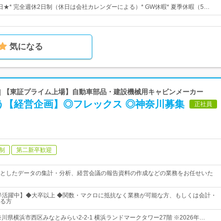
6日★* 完全週休2日制（休日は会社カレンダーによる）* GW休暇* 夏季休暇（5…
気になる
 | 【東証プライム上場】自動車部品・建設機械用キャビンメーカー
う【経営企画】◎フレックス ◎神奈川募集
正社員
制
第二新卒歓迎
としたデータの集計・分析、経営会議の報告資料の作成などの業務をお任せいた
前半活躍中】◆大卒以上 ◆関数・マクロに抵抗なく業務が可能な方、もしくは会計・
る方
川県横浜市西区みなとみらい2-2-1 横浜ランドマークタワー27階 ※2026年…