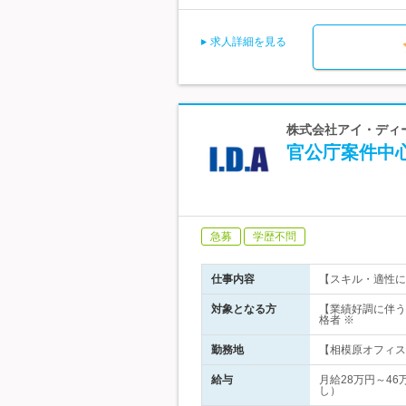
求人詳細を見る
株式会社アイ・ディー
官公庁案件中
急募
学歴不問
仕事内容
【スキル・適性に
対象となる方
【業績好調に伴う
格者 ※
勤務地
【相模原オフィス】
給与
月給28万円～4
し）