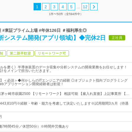
…
1
2
3
4
5
12
1件〜50件（全594件中）
迎 #東証プライム上場 #年休126日 ＃福利厚生◎
析システム開発(アプリ領域)】◆完休2日
正社員
制
第二新卒歓迎
リモートワーク可
ルを磨く》半導体装置のデータ収集や分析システムの開発業務をお任せします！
計をメインで担当いただきます。
】＜必須＞◆何かしらのITエンジニアの経験 ◎オブジェクト指向プログラミング
ebアプリケーション開発経験者は歓迎！
県茅ヶ崎市萩園2500 【リモートワーク】 相談可能 【雇入れ直後】上記事業所 【…
0円～443,810円※経験・年齢・能力を考慮して決定いたします※試用期間3カ月（待遇
円
5（実働7時間45分／休憩50分）※時間外労働あり