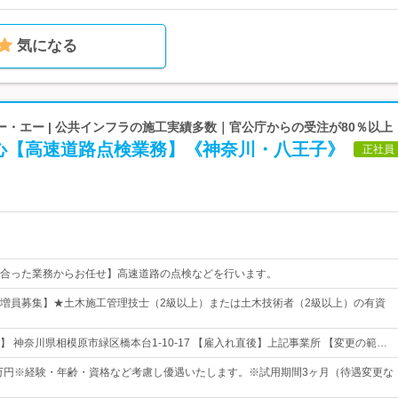
気になる
・エー | 公共インフラの施工実績多数｜官公庁からの受注が80％以上
心【高速道路点検業務】《神奈川・八王子》
正社員
合った業務からお任せ】高速道路の点検などを行います。
増員募集】★土木施工管理技士（2級以上）または土木技術者（2級以上）の有資
 神奈川県相模原市緑区橋本台1-10-17 【雇入れ直後】上記事業所 【変更の範…
6万円※経験・年齢・資格など考慮し優遇いたします。※試用期間3ヶ月（待遇変更な