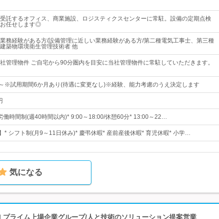
受託するオフィス、商業施設、ロジスティクスセンターに常駐。設備の定期点検
お任せします◎
業務経験がある方/設備管理に近しい業務経験がある方/第二種電気工事士、第三種
建築物環境衛生管理技術者 他
社管理物件 ご自宅から90分圏内を目安に当社管理物件に常駐していただきます。
00円～※試用期間6か月あり(待遇に変更なし)※経験、能力考慮のうえ決定します
円
間制(週40時間以内)* 9:00～18:00/休憩60分* 13:00～22…
* シフト制(月9～11日休み)* 慶弔休暇* 産前産後休暇* 育児休暇* 小学…
気になる
| プライム上場企業グループ/人と技術のソリューション提案営業