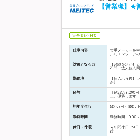
【営業職】★
完全週休2日制
仕事内容
大手メーカーを中
ルなエンジニアの
対象となる方
【経験を活かせる
不問／法人個人問
勤務地
【雇入れ直後】 
奈川…
給与
月給23万8,2
上、優遇します。
初年度年収
500万円～680万
勤務時間
勤務時間：9:00
休日・休暇
★年間休日124
始…