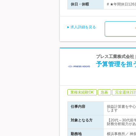
休日・休暇
# ★年間休日12
求人詳細を見る
プレス工業株式会社
予算管理を担
業種未経験OK
急募
完全週休2日
仕事内容
損益計算書を中心
します
対象となる方
【20代～30代
財務分析能力があ
勤務地
横浜事務所／ 神奈