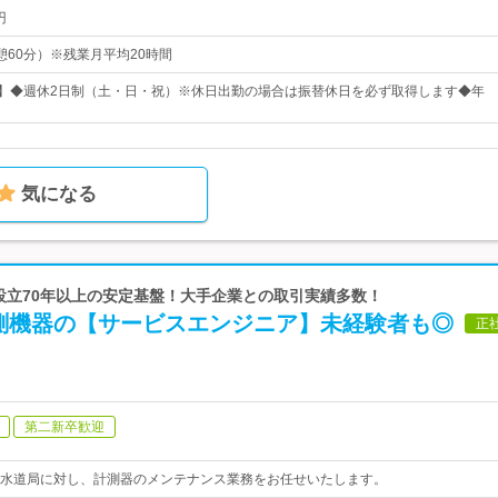
円
（休憩60分）※残業月平均20時間
日】◆週休2日制（土・日・祝）※休日出勤の場合は振替休日を必ず取得します◆年
気になる
 設立70年以上の安定基盤！大手企業との取引実績多数！
測機器の【サービスエンジニア】未経験者も◎
正
第二新卒歓迎
水道局に対し、計測器のメンテナンス業務をお任せいたします。