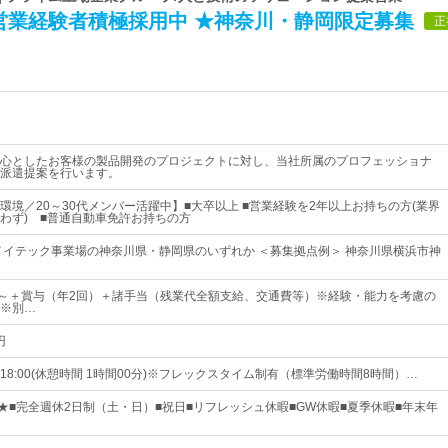
営業経験者積極採用中 ★神奈川・静岡限定募集
正
心としたお客様の製品開発のプロジェクトに対し、当社所属のプロフェッショナ
派遣提案を行います。
環境／20～30代メンバー活躍中】■大卒以上 ■営業経験を2年以上お持ちの方(業界
わず) ■普通自動車免許お持ちの方
メイテック事業場の神奈川県・静岡県のいずれか ＜募集拠点例＞ 神奈川県横浜市神
00円～＋賞与（年2回）＋諸手当（残業代全額支給、交通費等）※経験・能力を考慮の
※別…
円
～18:00(休憩時間 1時間00分)※フレックスタイム制有（標準労働時間8時間）…
日★■完全週休2日制（土・日）■祝日■リフレッシュ休暇■GW休暇■夏季休暇■年末年