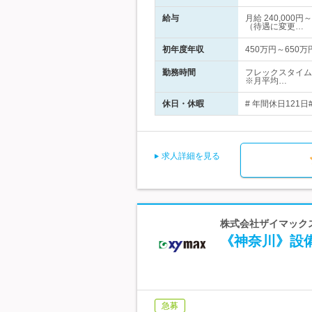
給与
月給 240,00
（待遇に変更…
初年度年収
450万円～650万
勤務時間
フレックスタイム
※月平均…
休日・休暇
# 年間休日121
求人詳細を見る
株式会社ザイマックス
《神奈川》設
急募