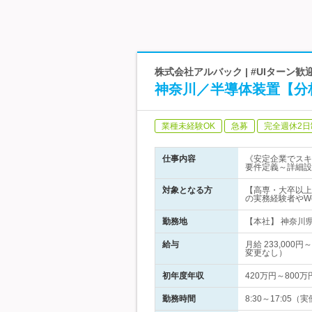
株式会社アルバック | #UIターン歓
神奈川／半導体装置【分
業種未経験OK
急募
完全週休2日
仕事内容
《安定企業でスキ
要件定義～詳細設
対象となる方
【高専・大卒以上
の実務経験者やW
勤務地
【本社】 神奈川
給与
月給 233,00
変更なし）
初年度年収
420万円～800万
勤務時間
8:30～17:0