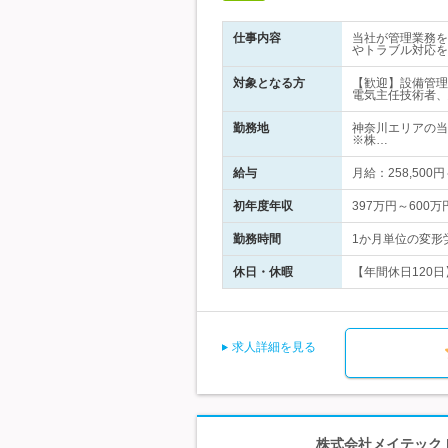
仕事内容
当社が管理業務を
やトラブル対応を
対象となる方
【歓迎】設備管理
電気主任技術者、
勤務地
神奈川エリアの当
※株…
給与
月給：258,5
初年度年収
397万円～600万
勤務時間
1か月単位の変形労働時
休日・休暇
【年間休日120日】
求人詳細を見る
株式会社メイテック 