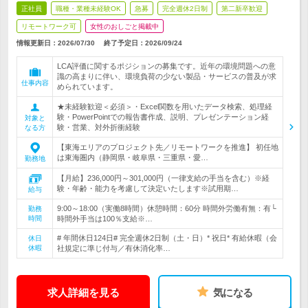
正社員
職種・業種未経験OK
急募
完全週休2日制
第二新卒歓迎
リモートワーク可
女性のおしごと掲載中
情報更新日：2026/07/30
終了予定日：
2026/09/24
LCA評価に関するポジションの募集です。近年の環境問題への意
識の高まりに伴い、環境負荷の少ない製品・サービスの普及が求
仕事内容
められています。
★未経験歓迎＜必須＞・Excel関数を用いたデータ検索、処理経
験・PowerPointでの報告書作成、説明、プレゼンテーション経
対象と
験・営業、対外折衝経験
なる方
【東海エリアのプロジェクト先／リモートワークを推進】 初任地
は東海圏内（静岡県・岐阜県・三重県・愛…
勤務地
【月給】236,000円～301,000円（一律支給の手当を含む）※経
験・年齢・能力を考慮して決定いたします※試用期…
給与
9:00～18:00（実働8時間）休憩時間：60分 時間外労働有無：有└
勤務
時間
時間外手当は100％支給※…
# 年間休日124日# 完全週休2日制（土・日）* 祝日* 有給休暇（会
休日
休暇
社規定に準じ付与／有休消化率…
求人詳細を見る
気になる