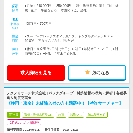
■月給：240,000円 ～ 350,000円 ＋ 諸手当※月給に関しては、経
験・能力・年齢などを 考慮のうえ、当社…
給与
450万円～700万円
初年度
年収
■スーパーフレックスタイム制* フレキシブルタイム／6:00～
勤務
時間
19:00* コアタイム／なし（※ただ…
■休日：完全週休2日制（土日）＋ 祝日■年間休日：125日（＋計
休日
休暇
画有給5日）■休暇：* 年末年始休暇…
求人詳細を見る
気になる
テクノリサーチ株式会社 | パソナグループ｜特許情報の収集・解析｜各種手
当＆制度充実★
《静岡・東京》未経験入社の方も活躍中！【特許サーチャー】
正社員
職種・業種未経験OK
急募
転勤なし
第二新卒歓迎
女性のおしごと掲載中
情報更新日：2026/02/27
終了予定日：
2026/08/27