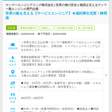
ヤンマーエンジニアリング株式会社 | 世界の海の安全と物流を支えるヤンマ
ー製エンジンの専門企業
世界の船を支える【サービスエンジニア】★福利厚生充実！静岡
県
正社員
業種未経験OK
転勤なし
完全週休2日制
第二新卒歓迎
情報更新日：2026/04/10
終了予定日：
2026/10/08
＜世界を支えるお仕事＞ヤンマー製舶用ディーゼルエンジンの据
付や試運転の立ち会い、定期点検、トラブルシューティングなど
仕事内容
をお任せします。
業種未経験歓迎！専門スキルを身に付けてステップアップ★【必
須要件】高卒以上、何らかのメンテナンスまたは整備業務の経験
対象と
【歓迎要件】海技士資格
なる方
焼津エンジニアリング部 静岡県焼津市新屋434-1 ※転勤なし
【雇入れ直後】上記の事業所 【変更…
勤務地
◆月給：22万円～40万円＋各種手当＋賞与※年齢・経験・スキル
により優遇◆試用期間2ヵ月（条件変更なし）
給与
450万円～600万円
初年度
年収
◆9:00～17:40（実働7時間55分／休憩45分） ◆残業あり◆時差
勤務