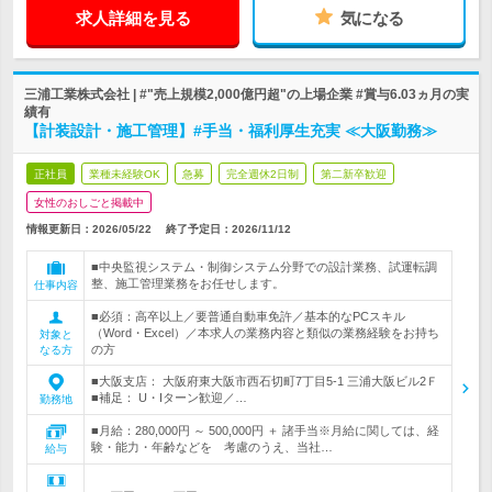
求人詳細を見る
気になる
三浦工業株式会社 | #"売上規模2,000億円超"の上場企業 #賞与6.03ヵ月の実
績有
【計装設計・施工管理】#手当・福利厚生充実 ≪大阪勤務≫
正社員
業種未経験OK
急募
完全週休2日制
第二新卒歓迎
女性のおしごと掲載中
情報更新日：2026/05/22
終了予定日：
2026/11/12
■中央監視システム・制御システム分野での設計業務、試運転調
整、施工管理業務をお任せします。
仕事内容
■必須：高卒以上／要普通自動車免許／基本的なPCスキル
（Word・Excel）／本求人の業務内容と類似の業務経験をお持ち
対象と
の方
なる方
■大阪支店： 大阪府東大阪市西石切町7丁目5-1 三浦大阪ビル2Ｆ
■補足： U・Iターン歓迎／…
勤務地
■月給：280,000円 ～ 500,000円 ＋ 諸手当※月給に関しては、経
験・能力・年齢などを 考慮のうえ、当社…
給与