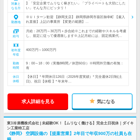
】「安定企業でムリなく稼ぎたい」「プライベートも大切にした
対象と
い」そんな方にピッタリ！
なる方
※ＵＩターン歓迎 【静岡支店】 静岡県静岡市葵区御幸町 【雇入
れ直後】上記の事業所 【変更の範囲】…
勤務地
月給：28万円～30万円＋歩合給※これまでの経験やスキルを考慮
し、規定に従って優遇致します※上記月給には、固定残業代…
給与
400万円～1000万円
初年度
年収
9：00～18：00（実働8時間／休憩60分）※時間外労働の有無：
勤務
時間
有
【休日】* 年間休日126日（2026年度実績）* 完全週休2日制(土
休日
休暇
日)、祝日【休暇 】* 年末年…
求人詳細を見る
気になる
東3冷凍機株式会社 | 未経験OK！【ムリなく働ける】完全土日祝休｜ダイキ
ン工業特工店
《静岡》 空調設備の【提案営業】2年目で年収900万の社員も在
籍