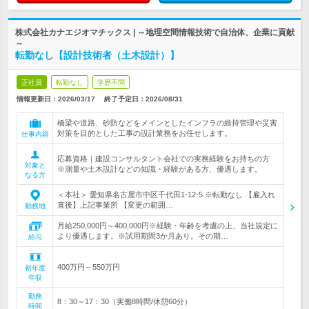
株式会社カナエジオマチックス | ～地理空間情報技術で自治体、企業に貢献
～
転勤なし【設計技術者（土木設計）】
正社員
転勤なし
学歴不問
情報更新日：2026/03/17
終了予定日：
2026/08/31
橋梁や道路、砂防などをメインとしたインフラの維持管理や災害
対策を目的とした工事の設計業務をお任せします。
仕事内容
応募資格｜建設コンサルタント会社での実務経験をお持ちの方
対象と
※測量や土木設計などの知識・経験がある方、優遇します。
なる方
＜本社＞ 愛知県名古屋市中区千代田1-12-5 ※転勤なし 【雇入れ
直後】上記事業所 【変更の範囲…
勤務地
月給250,000円～400,000円※経験・年齢を考慮の上、当社規定に
より優遇します。※試用期間3か月あり。その期…
給与
400万円～550万円
初年度
年収
勤務
8：30～17：30（実働8時間/休憩60分）
時間