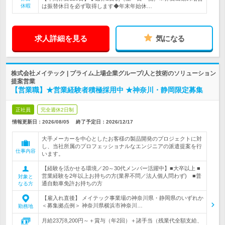
休暇
は振替休日を必ず取得します◆年末年始休…
求人詳細を見る
気になる
株式会社メイテック | プライム上場企業グループ/人と技術のソリューション
提案営業
【営業職】★営業経験者積極採用中 ★神奈川・静岡限定募集
正社員
完全週休2日制
情報更新日：2026/08/05
終了予定日：
2026/12/17
大手メーカーを中心としたお客様の製品開発のプロジェクトに対
し、当社所属のプロフェッショナルなエンジニアの派遣提案を行
仕事内容
います。
【経験を活かせる環境／20～30代メンバー活躍中】■大卒以上 ■
営業経験を2年以上お持ちの方(業界不問／法人個人問わず) ■普
対象と
通自動車免許お持ちの方
なる方
【雇入れ直後】 メイテック事業場の神奈川県・静岡県のいずれか
＜募集拠点例＞ 神奈川県横浜市神奈川…
勤務地
月給23万8,200円～＋賞与（年2回）＋諸手当（残業代全額支給、