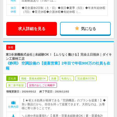
時間
出勤制度あり（7:00～11…
◆完全週休2日制（土・日）◆祝日◆夏季（5日）◆年末年始休暇
休日
休暇
（7日）◆育児休暇◆介護休暇◆有給休暇（…
求人詳細を見る
気になる
新着
東3冷凍機株式会社 | 未経験OK！【ムリなく働ける】完全土日祝休｜ダイキ
ン工業特工店
《静岡》 空調設備の【提案営業】2年目で年収900万の社員も在
籍
正社員
職種・業種未経験OK
急募
転勤なし
完全週休2日制
第二新卒歓迎
女性のおしごと掲載中
情報更新日：2026/05/12
終了予定日：
2026/11/02
【 ★省エネ効果が発揮できる『空調機器』のプランを提案！】◆
良い製品だから、自信を持って提案できます。大切なのは、お客
仕事内容
様に寄り添うことです。
＼人柄や意欲重視!!／【 業界・営業未経験者OK｜要・普通免許