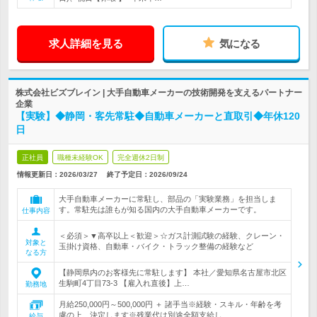
求人詳細を見る
気になる
株式会社ビズブレイン | 大手自動車メーカーの技術開発を支えるパートナー
企業
【実験】◆静岡・客先常駐◆自動車メーカーと直取引◆年休120
日
正社員
職種未経験OK
完全週休2日制
情報更新日：2026/03/27
終了予定日：
2026/09/24
大手自動車メーカーに常駐し、部品の「実験業務」を担当しま
す。常駐先は誰もが知る国内の大手自動車メーカーです。
仕事内容
＜必須＞▼高卒以上＜歓迎＞☆ガス計測試験の経験、クレーン・
対象と
玉掛け資格、自動車・バイク・トラック整備の経験など
なる方
【静岡県内のお客様先に常駐します】 本社／愛知県名古屋市北区
生駒町4丁目73-3 【雇入れ直後】上…
勤務地
月給250,000円～500,000円 ＋ 諸手当※経験・スキル・年齢を考
慮の上、決定します※残業代は別途全額支給し…
給与