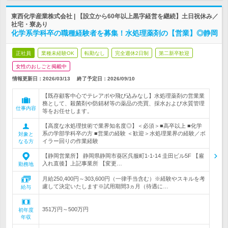
東西化学産業株式会社 | 【設立から60年以上黒字経営を継続】土日祝休み／
社宅・寮あり
化学系学科卒の職種経験者を募集！水処理薬剤の【営業】◎静岡
正社員
業種未経験OK
転勤なし
完全週休2日制
第二新卒歓迎
女性のおしごと掲載中
情報更新日：2026/03/13
終了予定日：
2026/09/10
【既存顧客中心でテレアポや飛び込みなし】水処理薬剤の営業業
務として、殺菌剤や防錆材等の薬品の売買、採水および水質管理
仕事内容
等をお任せします。
【高度な水処理技術で業界知名度◎】＜必須＞■高卒以上 ■化学
系の学部学科卒の方 ■営業の経験 ＜歓迎＞水処理業界の経験／ボ
対象と
イラー回りの作業経験
なる方
【静岡営業所】 静岡県静岡市葵区呉服町1-1-14 圭田ビル5F 【雇
入れ直後】上記事業所 【変更…
勤務地
月給250,400円～303,600円（一律手当含む）※経験やスキルを考
慮して決定いたします※試用期間3ヵ月（待遇に…
給与
351万円～500万円
初年度
年収