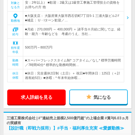
安：2年以上） ■歓迎：2級又は1級管工事施工管理技士の資格を
対象と
お持ちの方 他
なる方
■大阪支店： 大阪府東大阪市西石切町7丁目5-1 三浦大阪ビル2Ｆ
■補足： U・Iターン歓迎／…
勤務地
■月給：270,000円 ～ 400,000円 ＋ 諸手当※月給に関しては、経
験・能力・年齢などを 考慮のうえ、当社…
給与
500万円～800万円
初年度
年収
■スーパーフレックスタイム制* コアタイム／なし* 標準労働時間
勤務
時間
／7時間40分* 標準的な勤務時間例…
■休日：完全週休2日制（土日）＋ 祝日■年間休日：125日（＋計
休日
休暇
画有給5日）■休暇：* 年末年始休暇…
求人詳細を見る
気になる
三浦工業株式会社 | #"連結売上規模2,500億円超"の上場企業 #賞与6.03ヵ月
の実績有
【設計職（即戦力採用）】#手当・福利厚生充実 ≪愛媛勤務≫