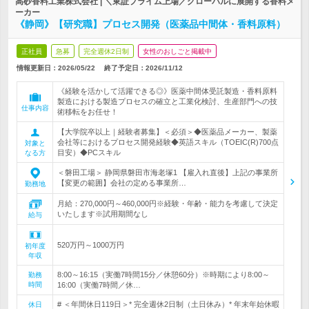
高砂香料工業株式会社 | ＼東証プライム上場／グローバルに展開する香料メ
ーカー
《静岡》【研究職】プロセス開発（医薬品中間体・香料原料）
正社員
急募
完全週休2日制
女性のおしごと掲載中
情報更新日：2026/05/22
終了予定日：
2026/11/12
《経験を活かして活躍できる◎》医薬中間体受託製造・香料原料
製造における製造プロセスの確立と工業化検討、生産部門への技
仕事内容
術移転をお任せ！
【大学院卒以上｜経験者募集】＜必須＞◆医薬品メーカー、製薬
会社等におけるプロセス開発経験◆英語スキル（TOEIC(R)700点
対象と
目安）◆PCスキル
なる方
＜磐田工場＞ 静岡県磐田市海老塚1 【雇入れ直後】上記の事業所
【変更の範囲】会社の定める事業所…
勤務地
月給：270,000円～460,000円※経験・年齢・能力を考慮して決定
いたします※試用期間なし
給与
520万円～1000万円
初年度
年収
8:00～16:15（実働7時間15分／休憩60分）※時期により8:00～
勤務
時間
16:00（実働7時間／休…
# ＜年間休日119日＞* 完全週休2日制（土日休み）* 年末年始休暇
休日