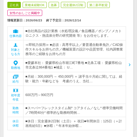
正社員
業種未経験OK
急募
完全週休2日制
第二新卒歓迎
女性のおしごと掲載中
情報更新日：2026/06/23
終了予定日：
2026/12/14
■自社商品の設計業務（水処理設備／食品機器／ポンプ／メカト
ロニクス・熱流体分野の研究開発 等）をお任せします。
仕事内容
≪即戦力採用≫ ■必須：高専卒以上／要普通自動車免許／CAD操
作スキルをお持ちの方／機械装置の設計や品質管理、社内調整業
対象と
務等のご経験をお持ちの方
なる方
■愛媛本社： 愛媛県松山市堀江町7番地 ■北条工場： 愛媛県松山
市北条辻864番地1 ■補足： U…
勤務地
■月給：300,000円 ～ 450,000円 ＋ 諸手当※月給に関しては、経
験・能力・年齢などを 考慮のうえ、当社…
給与
600万円～900万円
初年度
年収
■スーパーフレックスタイム制* コアタイム／なし* 標準労働時間
勤務
時間
／7時間40分* 標準的な勤務時間例…
■休日：完全週休2日制（土日）＋ 祝日■年間休日：125日（＋計
休日
休暇
画有給5日）■休暇：* 年末年始休暇…