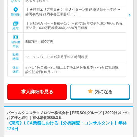
ある方は歓迎！
なる方
【 ★静岡エリア募集★ 】 ※U・Iターン歓迎 ※通勤手当支給 ▼
静岡事業所 静岡市葵区常磐町二丁…
勤務地
【 月給26万円～＋各種手当 】＋賞与3回年収例40歳／690万円程
度35歳／630万円程度30歳／580万円程度―…
給与
580万円～690万円
初年度
年収
勤務
* 8：30～17：15※残業月平均20時間程度
時間
# 休日* 完全週休2日制(土日)* 祝日# 休暇夏季(7～9月に3日間)、
休日
休暇
設立記念日(10月～11…
求人詳細を見る
気になる
パーソルクロステクノロジー株式会社 | PERSOLグループ｜2000社以上の
お客様と取引｜有休消化率80.3％
《東海》LCA業務における【分析調査・コンサルタント】年休
124日