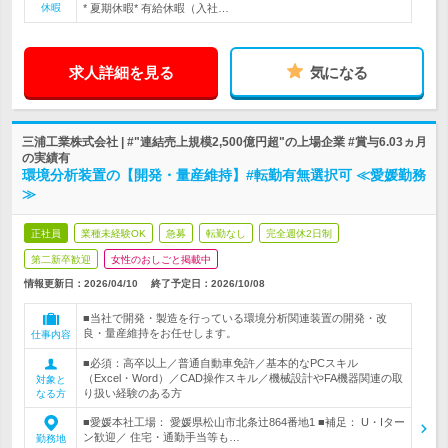
休暇
* 夏期休暇* 有給休暇（入社…
求人詳細を見る
気になる
三浦工業株式会社 | #"連結売上規模2,500億円超"の上場企業 #賞与6.03ヵ月
の実績有
環境分析装置の【開発・量産維持】#転勤有無選択可 ≪愛媛勤務
≫
正社員
業種未経験OK
急募
転勤なし
完全週休2日制
第二新卒歓迎
女性のおしごと掲載中
情報更新日：2026/04/10
終了予定日：
2026/10/08
■当社で開発・製造を行っている環境分析関連装置の開発・改
良・量産維持をお任せします。
仕事内容
■必須：高卒以上／普通自動車免許／基本的なPCスキル
（Excel・Word）／CAD操作スキル／機械設計やFA機器関連の取
対象と
り扱い経験のある方
なる方
■愛媛本社工場： 愛媛県松山市北条辻864番地1 ■補足： U・Iター
ン歓迎／ 住宅・通勤手当等も…
勤務地