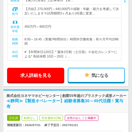
【雇入れ直後】上記事業所 【変…
勤務地
【月給】270,000円～440,000円※経験・年齢・能力を考慮して決
定いたします※試用期間3ヶ月あり(待遇に変更…
給与
450万円～800万円
初年度
年収
8:00～16:45（実働7時間50分）時間外労働有無：有※月平均20時
勤務
時間
間
# 【年間休日120日】* 週休2日制（土日祝）※会社カレンダーに
休日
休暇
よる* 有給休暇 10日～20日（…
求人詳細を見る
気になる
株式会社ヨネヤマホビーセンター | 創業55年超のプラスチック成形メーカー
≪静岡≫【製造オペレーター】経験者募集30～40代活躍！賞与
有
正社員
転勤なし
完全週休2日制
女性のおしごと掲載中
情報更新日：2026/07/31
終了予定日：
2027/01/21