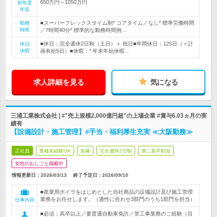
650万円～1050万円
初年度
年収
■スーパーフレックスタイム制* コアタイム／なし* 標準労働時間
勤務
時間
／7時間40分* 標準的な勤務時間例…
■休日：完全週休2日制（土日）＋ 祝日■年間休日：125日（＋計
休日
休暇
画有給5日）■休暇：* 年末年始休暇…
求人詳細を見る
気になる
三浦工業株式会社 | #"売上規模2,000億円超"の上場企業 #賞与6.03ヵ月の実
績有
【設備設計・施工管理】#手当・福利厚生充実 ≪大阪勤務≫
正社員
業種未経験OK
急募
完全週休2日制
第二新卒歓迎
女性のおしごと掲載中
情報更新日：2026/03/13
終了予定日：
2026/09/10
■産業用ボイラをはじめとした自社商品の設備設計及び施工管理
業務をお任せします。（適性に合わせ3部門のうち1部門を担当）
仕事内容
■必須：高卒以上／要普通自動車免許／管工事業務のご経験（目