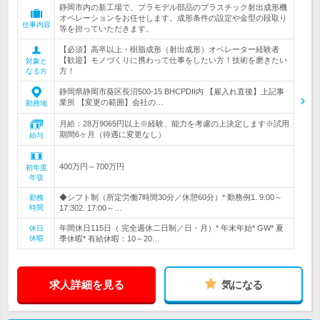
静岡市内の新工場で、プラモデル部品のプラスチック射出成形機
オペレーションをお任せします。成形条件の設定や金型の段取り
仕事内容
等を担っていただきます。
【必須】高卒以上・樹脂成形（射出成形）オペレーター経験者
【歓迎】モノづくりに携わって仕事をしたい方！技術を磨きたい
対象と
方！
なる方
静岡県静岡市葵区長沼500-15 BHCPDII内 【雇入れ直後】上記事
業所 【変更の範囲】会社の…
勤務地
月給：28万9065円以上※経験、能力を考慮の上決定します※試用
期間6ヶ月（待遇に変更なし）
給与
400万円～700万円
初年度
年収
◆シフト制（所定労働7時間30分／休憩60分）* 勤務例1. 9:00～
勤務
時間
17:302. 17:00～…
年間休日115日（ 完全週休二日制／日・月）* 年末年始* GW* 夏
休日
休暇
季休暇* 有給休暇：10～20…
求人詳細を見る
気になる