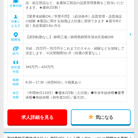
品・組立部品など、金属加工部品の品質管理業務をご担当いただ
仕事内容
きます。★週休2日制！
【業界未経験OK／学歴不問】《必須条件》品質管理・品質保証
の経験 ★製品に関する知識は入社後に習得できます ★賞与年2
対象と
回！支給実績3.8か月分
なる方
【原則転勤なし】 静岡工場／静岡県静岡市清水区長崎208
勤務地
月給：25万円～35万円※これまでのスキル・経験などを加味して
決定します。※試用期間3か月（待遇の変更なし）
給与
344万円～424万円
初年度
年収
勤務
8:30～17:30（休憩60分）※残業あり
時間
《年間休日110日》◆週休2日制（土日祝）◆年末年始休暇◆夏季
休日
休暇
休暇◆有給休暇（初年度10日／最大20…
求人詳細を見る
気になる