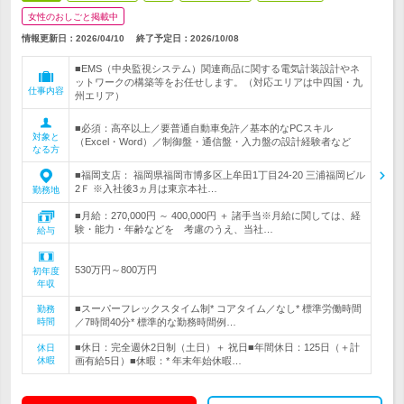
女性のおしごと掲載中
情報更新日：2026/04/10
終了予定日：
2026/10/08
■EMS（中央監視システム）関連商品に関する電気計装設計やネ
ットワークの構築等をお任せします。（対応エリアは中四国・九
仕事内容
州エリア）
■必須：高卒以上／要普通自動車免許／基本的なPCスキル
対象と
（Excel・Word）／制御盤・通信盤・入力盤の設計経験者など
なる方
■福岡支店： 福岡県福岡市博多区上牟田1丁目24-20 三浦福岡ビル
2Ｆ ※入社後3ヵ月は東京本社…
勤務地
■月給：270,000円 ～ 400,000円 ＋ 諸手当※月給に関しては、経
験・能力・年齢などを 考慮のうえ、当社…
給与
530万円～800万円
初年度
年収
■スーパーフレックスタイム制* コアタイム／なし* 標準労働時間
勤務
時間
／7時間40分* 標準的な勤務時間例…
■休日：完全週休2日制（土日）＋ 祝日■年間休日：125日（＋計
休日
休暇
画有給5日）■休暇：* 年末年始休暇…