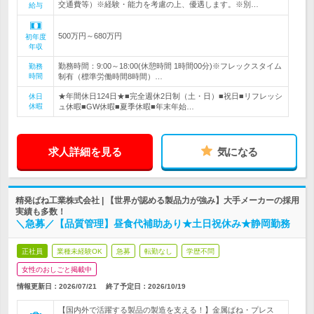
交通費等）※経験・能力を考慮の上、優遇します。※別…
給与
500万円～680万円
初年度
年収
勤務時間：9:00～18:00(休憩時間 1時間00分)※フレックスタイム
勤務
時間
制有（標準労働時間8時間）…
★年間休日124日★■完全週休2日制（土・日）■祝日■リフレッシ
休日
休暇
ュ休暇■GW休暇■夏季休暇■年末年始…
求人詳細を見る
気になる
精発ばね工業株式会社 | 【世界が認める製品力が強み】大手メーカーの採用
実績も多数！
＼急募／【品質管理】昼食代補助あり★土日祝休み★静岡勤務
正社員
業種未経験OK
急募
転勤なし
学歴不問
女性のおしごと掲載中
情報更新日：2026/07/21
終了予定日：
2026/10/19
【国内外で活躍する製品の製造を支える！】金属ばね・プレス