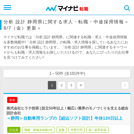
分析 設計 静岡県に関する求人・転職・中途採用情報＜
8/7（金）更新＞
マイナビ転職では「分析 設計 静岡県」に関連する転職・求人・中途採用情報
を多数掲載中!「分析 設計 静岡県」の転職・求人情報を探しているあなたにお
すすめのお仕事を掲載しています。「分析 設計 静岡県」に関連するキーワー
ドからも転職・求人情報をお探しいただけるので、あなたにぴったりのお仕事
を見つけてみてください!
1～50件 (全181件中)
1
2
3
4
新着
株式会社ヒラテ技研 | 設立50年以上！幅広い業界のモノづくりを支える総合
設計会社
＜静岡＞自動車用ランプの【組込ソフト設計】年休120日以上
正社員
職種・業種未経験OK
急募
学歴不問
第二新卒歓迎