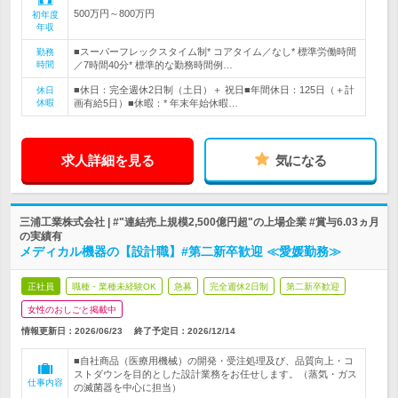
500万円～800万円
初年度
年収
■スーパーフレックスタイム制* コアタイム／なし* 標準労働時間
勤務
時間
／7時間40分* 標準的な勤務時間例…
■休日：完全週休2日制（土日）＋ 祝日■年間休日：125日（＋計
休日
休暇
画有給5日）■休暇：* 年末年始休暇…
求人詳細を見る
気になる
三浦工業株式会社 | #"連結売上規模2,500億円超"の上場企業 #賞与6.03ヵ月
の実績有
メディカル機器の【設計職】#第二新卒歓迎 ≪愛媛勤務≫
正社員
職種・業種未経験OK
急募
完全週休2日制
第二新卒歓迎
女性のおしごと掲載中
情報更新日：2026/06/23
終了予定日：
2026/12/14
■自社商品（医療用機械）の開発・受注処理及び、品質向上・コ
ストダウンを目的とした設計業務をお任せします。（蒸気・ガス
仕事内容
の滅菌器を中心に担当）