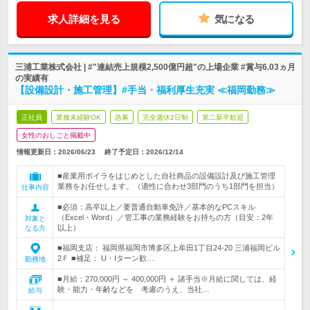
求人詳細を見る
気になる
三浦工業株式会社 | #"連結売上規模2,500億円超"の上場企業 #賞与6.03ヵ月
の実績有
【設備設計・施工管理】#手当・福利厚生充実 ≪福岡勤務≫
正社員
業種未経験OK
急募
完全週休2日制
第二新卒歓迎
女性のおしごと掲載中
情報更新日：2026/06/23
終了予定日：
2026/12/14
■産業用ボイラをはじめとした自社商品の設備設計及び施工管理
業務をお任せします。（適性に合わせ3部門のうち1部門を担当）
仕事内容
■必須：高卒以上／要普通自動車免許／基本的なPCスキル
（Excel・Word）／管工事の業務経験をお持ちの方（目安：2年
対象と
以上）
なる方
■福岡支店： 福岡県福岡市博多区上牟田1丁目24-20 三浦福岡ビル
2Ｆ ■補足： U・Iターン歓…
勤務地
■月給：270,000円 ～ 400,000円 ＋ 諸手当※月給に関しては、経
験・能力・年齢などを 考慮のうえ、当社…
給与