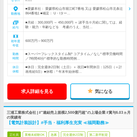
■愛媛本社： 愛媛県松山市堀江町7番地 又は 愛媛県松山市北条辻
864番地1 ■補足： U・Iター…
勤務地
■月給：300,000円 ～ 450,000円 ＋ 諸手当※月給に関しては、経
験・能力・年齢などを 考慮のうえ、当社…
給与
600万円～900万円
初年度
年収
■スーパーフレックスタイム制* コアタイム／なし* 標準労働時間
勤務
時間
／7時間40分* 標準的な勤務時間例…
■休日：完全週休2日制（土日）＋ 祝日■年間休日：125日（＋計
休日
休暇
画有給5日）■休暇：* 年末年始休暇…
求人詳細を見る
気になる
三浦工業株式会社 | #"連結売上規模2,500億円超"の上場企業 #賞与6.03ヵ月
の実績有
【電気計装設計】#手当・福利厚生充実 ≪福岡勤務≫
正社員
業種未経験OK
急募
完全週休2日制
第二新卒歓迎