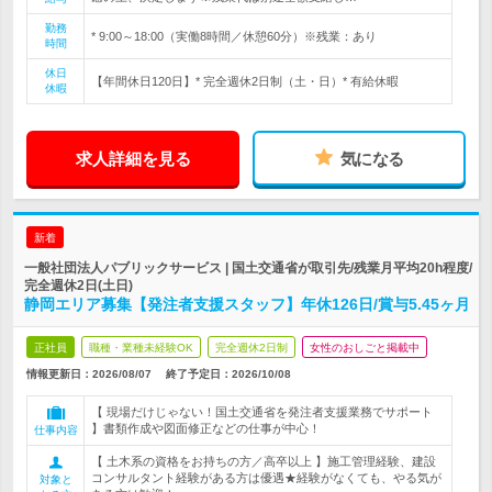
勤務
* 9:00～18:00（実働8時間／休憩60分）※残業：あり
時間
休日
【年間休日120日】* 完全週休2日制（土・日）* 有給休暇
休暇
求人詳細を見る
気になる
新着
一般社団法人パブリックサービス | 国土交通省が取引先/残業月平均20h程度/
完全週休2日(土日)
静岡エリア募集【発注者支援スタッフ】年休126日/賞与5.45ヶ月
正社員
職種・業種未経験OK
完全週休2日制
女性のおしごと掲載中
情報更新日：2026/08/07
終了予定日：
2026/10/08
【 現場だけじゃない！国土交通省を発注者支援業務でサポート
】書類作成や図面修正などの仕事が中心！
仕事内容
【 土木系の資格をお持ちの方／高卒以上 】施工管理経験、建設
コンサルタント経験がある方は優遇★経験がなくても、やる気が
対象と