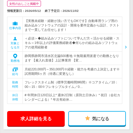
女性のおしごと掲載中
情報更新日：2026/05/12
終了予定日：
2026/11/02
【実務未経験・経験が浅い方でもOKです】自動車用ランプ用の
組み込みソフトウェアの設計・開発を要件定義から設計、テスト
仕事内容
まで一貫してお任せします！
＜必須＞◆組み込みソフトについて学んだ方＜活かせる経験・ス
キル＞1年以上の評価業務経験者◆何らかの組み込みソフトウェ
対象と
アの使用経験者
なる方
静岡県静岡市清水区北脇500番地 ※無期雇用派遣での勤務となり
ます 【雇入れ直後】上記事業所 【変…
勤務地
月給220,000円～350,000円※経験・能力を考慮の上決定します※
試用期間6ヶ月（待遇に変更なし）
給与
フレックスタイム制（標準労働時間8時間）※コアタイム／10：
勤務
時間
00～15：00※フレキシブルタイム／0…
# 年間休日120日以上* 週休2日制（原則土日休み）* 祝日（会社カ
休日
休暇
レンダーによる）* 年次有給休…
求人詳細を見る
気になる