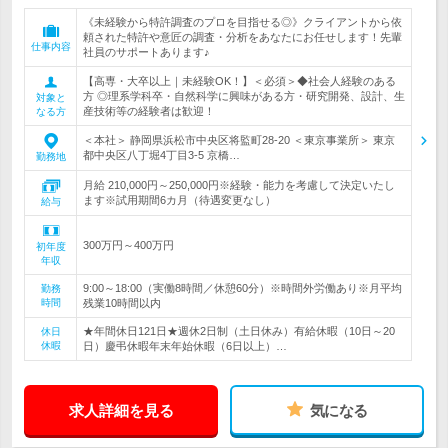
《未経験から特許調査のプロを目指せる◎》クライアントから依
頼された特許や意匠の調査・分析をあなたにお任せします！先輩
仕事内容
社員のサポートあります♪
【高専・大卒以上｜未経験OK！】＜必須＞◆社会人経験のある
方 ◎理系学科卒・自然科学に興味がある方・研究開発、設計、生
対象と
産技術等の経験者は歓迎！
なる方
＜本社＞ 静岡県浜松市中央区将監町28-20 ＜東京事業所＞ 東京
都中央区八丁堀4丁目3-5 京橋…
勤務地
月給 210,000円～250,000円※経験・能力を考慮して決定いたし
ます※試用期間6カ月（待遇変更なし）
給与
300万円～400万円
初年度
年収
9:00～18:00（実働8時間／休憩60分）※時間外労働あり※月平均
勤務
時間
残業10時間以内
★年間休日121日★週休2日制（土日休み）有給休暇（10日～20
休日
休暇
日）慶弔休暇年末年始休暇（6日以上）…
求人詳細を見る
気になる