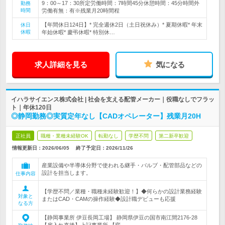
9：00～17：30所定労働時間：7時間45分休憩時間：45分時間外
勤務
時間
労働有無：有※残業月20時間程
【年間休日124日】* 完全週休2日（土日祝休み）* 夏期休暇* 年末
休日
休暇
年始休暇* 慶弔休暇* 特別休…
求人詳細を見る
気になる
イハラサイエンス株式会社 | 社会を支える配管メーカー｜役職なしでフラッ
ト｜年休120日
◎静岡勤務◎実質定年なし【CADオペレーター】残業月20H
正社員
職種・業種未経験OK
転勤なし
学歴不問
第二新卒歓迎
情報更新日：2026/06/05
終了予定日：
2026/11/26
産業設備や半導体分野で使われる継手・バルブ・配管部品などの
設計を担当します。
仕事内容
【学歴不問／業種・職種未経験歓迎！】◆何らかの設計業務経験
対象と
またはCAD・CAMの操作経験◆設計職デビューも応援
なる方
【静岡事業所 伊豆長岡工場】 静岡県伊豆の国市南江間2176-28