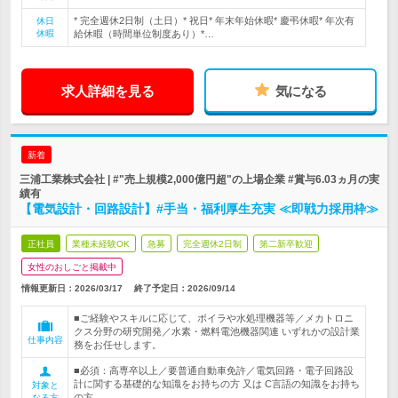
* 完全週休2日制（土日）* 祝日* 年末年始休暇* 慶弔休暇* 年次有
休日
休暇
給休暇（時間単位制度あり）*…
求人詳細を見る
気になる
新着
三浦工業株式会社 | #"売上規模2,000億円超"の上場企業 #賞与6.03ヵ月の実
績有
【電気設計・回路設計】#手当・福利厚生充実 ≪即戦力採用枠≫
正社員
業種未経験OK
急募
完全週休2日制
第二新卒歓迎
女性のおしごと掲載中
情報更新日：2026/03/17
終了予定日：
2026/09/14
■ご経験やスキルに応じて、ボイラや水処理機器等／メカトロニ
クス分野の研究開発／水素・燃料電池機器関連 いずれかの設計業
仕事内容
務をお任せします。
■必須：高専卒以上／要普通自動車免許／電気回路・電子回路設
計に関する基礎的な知識をお持ちの方 又は C言語の知識をお持ち
対象と
の方
なる方