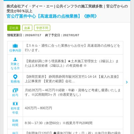
株式会社アイ・ディー・エー | 公共インフラの施工実績多数｜官公庁からの
受注が80％以上
官公庁案件中心【高速道路の点検業務】《静岡》
正社員
急募
学歴不問
情報更新日：2026/07/17
終了予定日：
2027/01/07
【スキル・適性に合った業務からお任せ】高速道路の点検などを
行います。
仕事内容
【業績好調に伴う増員募集】★土木施工管理技士（2級以上）ま
対象と
たは土木技術者（2級以上）の有資格者 ※
なる方
【静岡営業所】 静岡県静岡市駿河区宮竹1-14-14 【雇入れ直後】
上記事業所 【変更の範囲】会社…
勤務地
月給28万円～46万円※経験・年齢・資格など考慮し優遇いたしま
す。※試用期間3ヶ月（待遇変更なし）
給与
420万円～800万円
初年度
年収
勤務
8:30～17:30（休憩60分）※残業月平均20時間
時間
【年間休日120日】◆週休2日制（土・日・祝）※休日出勤の場合
休日