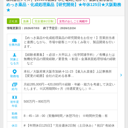
めっき薬品・化成処理薬品【研究開発】★年休125日★大阪勤務
★
正社員
急募
完全週休2日制
女性のおしごと掲載中
情報更新日：2026/07/03
終了予定日：
2026/12/24
【めっき薬品や化成処理薬品の研究開発をお任せ！】営業担当者
と連携しながら、市場や顧客ニーズをくみ取り、製品開発を行い
仕事内容
ます。
【経験者募集】＜必須＞大卒以上（化学関連学科）／有機または
無機化学品の開発経験／要普免 ＜歓迎＞金属表面処理領域の経験
対象と
など
なる方
本社／大阪府東大阪市加納 4-11-23 【雇入れ直後】上記事務所
【変更の範囲】会社の定める各事…
勤務地
月給285,000円～420,000円※経験・年齢・能力を考慮して決定い
たします。※試用期間6ヶ月（待遇変更なし）※…
給与
500万円～800万円
初年度
年収
勤務
8：45～18：00（実働8時間／休憩75分） ※時間外労働：有
時間
# 【年間休日125日】* 完全週休2日制（土日休み）* 祝日* 有給休
休日