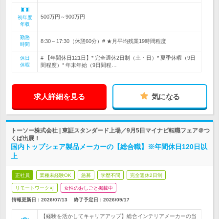
500万円～900万円
初年度
年収
勤務
8:30～17:30（休憩60分）# ★月平均残業19時間程度
時間
# 【年間休日121日】* 完全週休2日制（土・日）* 夏季休暇（9日
休日
休暇
間程度）* 年末年始（9日間程…
求人詳細を見る
気になる
トーソー株式会社 | 東証スタンダード上場／9月5日マイナビ転職フェア＠つ
くば出展！
国内トップシェア製品メーカーの【総合職】※年間休日120日以
上
正社員
業種未経験OK
急募
学歴不問
完全週休2日制
リモートワーク可
女性のおしごと掲載中
情報更新日：2026/07/13
終了予定日：
2026/09/17
【経験を活かしてキャリアアップ】総合インテリアメーカーの当