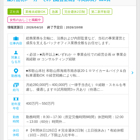
正社員
業種未経験OK
急募
完全週休2日制
第二新卒歓迎
女性のおしごと掲載中
情報更新日：2026/04/10
終了予定日：
2026/10/08
総務業務を主軸に、法務および内部監査など、当社の事業運営と
成長を支えるバックオフィス業務全般をお任せします。
仕事内容
＜必須＞■高卒以上■いずれか ⇒ 事業会社での経営企画 or 事業企
対象と
画経験 or コンサルティング経験
なる方
■和歌山本社 和歌山県海南市南赤坂20-1 ※マイカー＆バイク＆自
転車通勤OK ※経営戦略により転…
勤務地
月給280,000円～400,000円（一律手当含む）※経験・スキルを考
慮し、優遇します※試用期間3ヶ月あり（待遇に…
給与
400万円～550万円
初年度
年収
勤務時間：8:30～17:30（所定労働時間8時間）休憩時間：12:00
勤務
時間
～13:00（60分）時間外…
# 【年間休日126日】# 完全週休2日制（土日祝休み）* 有給休暇
休日
休暇
（10日～20日／下限は入社半年…