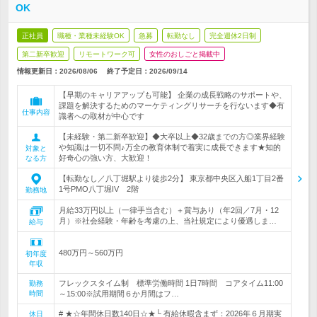
OK
正社員
職種・業種未経験OK
急募
転勤なし
完全週休2日制
第二新卒歓迎
リモートワーク可
女性のおしごと掲載中
情報更新日：2026/08/06
終了予定日：
2026/09/14
【早期のキャリアアップも可能】 企業の成長戦略のサポートや、
課題を解決するためのマーケティングリサーチを行ないます◆有
仕事内容
識者への取材が中心です
【未経験・第二新卒歓迎】◆大卒以上◆32歳までの方◎業界経験
や知識は一切不問♪万全の教育体制で着実に成長できます★知的
対象と
好奇心の強い方、大歓迎！
なる方
【転勤なし／八丁堀駅より徒歩2分】 東京都中央区入船1丁目2番
1号PMO八丁堀IV 2階
勤務地
月給33万円以上（一律手当含む）＋賞与あり（年2回／7月・12
月）※社会経験・年齢を考慮の上、当社規定により優遇しま…
給与
480万円～560万円
初年度
年収
フレックスタイム制 標準労働時間 1日7時間 コアタイム11:00
勤務
時間
～15:00※試用期間６か月間はフ…
# ★☆年間休日数140日☆★└ 有給休暇含まず：2026年６月期実
休日