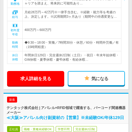
ャリアを踏まえ、将来的に可能性あり…
勤務地
月給28万円～42万円※一律手当含む。※経験・能力等を考慮の
上、決定します。※試用期間3ヶ月あり（期間中の待遇変更な…
給与
400万円～600万円
初年度
年収
◆9:30～18:00・実働／7時間30分・休憩／60分・時間外労働／有
勤務
時間
（15時間程度）
年間休日129日・完全週休2日制（土日）・祝日・年末年始休暇・
休日
休暇
GW休暇・夏季休暇・慶弔休暇・有給休暇…
求人詳細を見る
気になる
新着
テンタック株式会社 | アパレル×RFID領域で躍進する、バーコード関連機器
メーカー
≪大阪≫アパレル向け副資材の【営業】※未経験OK/年休129日
正社員
職種・業種未経験OK
学歴不問
完全週休2日制