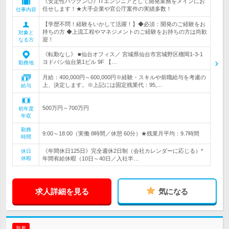
《安定性バツグン◎》ITエンジニアとして開発業務をメインにお
任せします！★大手企業や官公庁案件の実績多数！
仕事内容
【学歴不問！経験をいかして活躍！】◆必須：開発のご経験をお
持ちの方 ◆上流工程やマネジメントのご経験をお持ちの方は尚歓
対象と
迎！
なる方
《転勤なし》 ■仙台オフィス／ 宮城県仙台市宮城野区榴岡1-3-1
ヨドバシ仙台第1ビル 9F 【…
勤務地
月給：400,000円～600,000円※経験・スキルや前職給与を考慮の
上、決定します。※上記には固定残業代：95,…
給与
500万円～700万円
初年度
年収
勤務
9:00～18:00（実働 8時間／休憩 60分）★残業月平均：9.7時間
時間
《年間休日125日》完全週休2日制（会社カレンダーに応じる）*
休日
休暇
年間有給休暇（10日～40日／入社半…
求人詳細を見る
気になる
新着