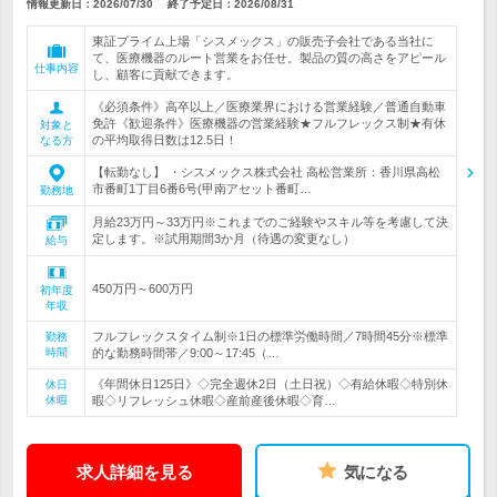
情報更新日：2026/07/30
終了予定日：
2026/08/31
東証プライム上場「シスメックス」の販売子会社である当社に
て、医療機器のルート営業をお任せ。製品の質の高さをアピール
仕事内容
し、顧客に貢献できます。
《必須条件》高卒以上／医療業界における営業経験／普通自動車
免許《歓迎条件》医療機器の営業経験★フルフレックス制★有休
対象と
の平均取得日数は12.5日！
なる方
【転勤なし】 ・シスメックス株式会社 高松営業所：香川県高松
市番町1丁目6番6号(甲南アセット番町…
勤務地
月給23万円～33万円※これまでのご経験やスキル等を考慮して決
定します。※試用期間3か月（待遇の変更なし）
給与
450万円～600万円
初年度
年収
フルフレックスタイム制※1日の標準労働時間／7時間45分※標準
勤務
時間
的な勤務時間帯／9:00～17:45（…
《年間休日125日》◇完全週休2日（土日祝）◇有給休暇◇特別休
休日
休暇
暇◇リフレッシュ休暇◇産前産後休暇◇育…
求人詳細を見る
気になる