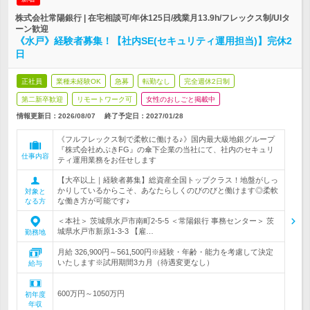
株式会社常陽銀行 | 在宅相談可/年休125日/残業月13.9h/フレックス制/UIタ
ーン歓迎
《水戸》経験者募集！【社内SE(セキュリティ運用担当)】完休2
日
正社員
業種未経験OK
急募
転勤なし
完全週休2日制
第二新卒歓迎
リモートワーク可
女性のおしごと掲載中
情報更新日：2026/08/07
終了予定日：
2027/01/28
《フルフレックス制で柔軟に働ける♪》国内最大級地銀グループ
『株式会社めぶきFG』の傘下企業の当社にて、社内のセキュリ
仕事内容
ティ運用業務をお任せします
【大卒以上｜経験者募集】総資産全国トップクラス！地盤がしっ
かりしているからこそ、あなたらしくのびのびと働けます◎柔軟
対象と
な働き方が可能です♪
なる方
＜本社＞ 茨城県水戸市南町2-5-5 ＜常陽銀行 事務センター＞ 茨
城県水戸市新原1-3-3 【雇…
勤務地
月給 326,900円～561,500円※経験・年齢・能力を考慮して決定
いたします※試用期間3カ月（待遇変更なし）
給与
600万円～1050万円
初年度
年収