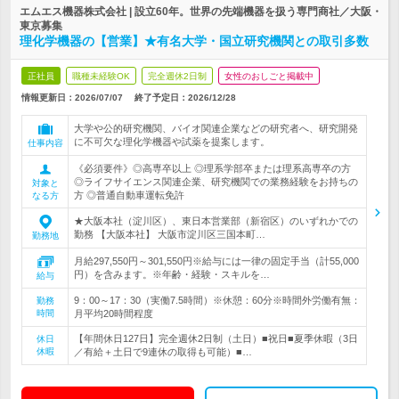
エムエス機器株式会社 | 設立60年。世界の先端機器を扱う専門商社／大阪・
東京募集
理化学機器の【営業】★有名大学・国立研究機関との取引多数
正社員
職種未経験OK
完全週休2日制
女性のおしごと掲載中
情報更新日：2026/07/07
終了予定日：
2026/12/28
大学や公的研究機関、バイオ関連企業などの研究者へ、研究開発
に不可欠な理化学機器や試薬を提案します。
仕事内容
《必須要件》◎高専卒以上 ◎理系学部卒または理系高専卒の方
◎ライフサイエンス関連企業、研究機関での業務経験をお持ちの
対象と
方 ◎普通自動車運転免許
なる方
★大阪本社（淀川区）、東日本営業部（新宿区）のいずれかでの
勤務 【大阪本社】 大阪市淀川区三国本町…
勤務地
月給297,550円～301,550円※給与には一律の固定手当（計55,000
円）を含みます。※年齢・経験・スキルを…
給与
9：00～17：30（実働7.5時間）※休憩：60分※時間外労働有無：
勤務
時間
月平均20時間程度
【年間休日127日】完全週休2日制（土日）■祝日■夏季休暇（3日
休日
休暇
／有給＋土日で9連休の取得も可能）■…