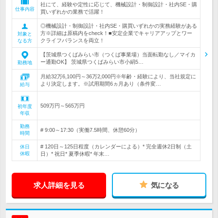
社にて、経験や定性に応じて、機械設計・制御設計・社内SE・購
仕事内容
買いずれかの業務で活躍！
◎機械設計・制御設計・社内SE・購買いずれかの実務経験がある
方※詳細は原稿内をcheck！■安定企業でキャリアアップとワー
対象と
クライフバランスを両立！
なる方
【茨城県つくばみらい市（つくば事業場）当面転勤なし／マイカ
ー通勤OK】 茨城県つくばみらい市小絹5…
勤務地
月給32万6,100円～36万2,000円※年齢・経験により、当社規定に
より決定します。※試用期間6ヵ月あり（条件変…
給与
509万円～565万円
初年度
年収
勤務
# 9:00～17:30（実働7.5時間、休憩60分）
時間
# 120日～125日程度（カレンダーによる）* 完全週休2日制（土
休日
休暇
日）* 祝日* 夏季休暇* 年末…
求人詳細を見る
気になる