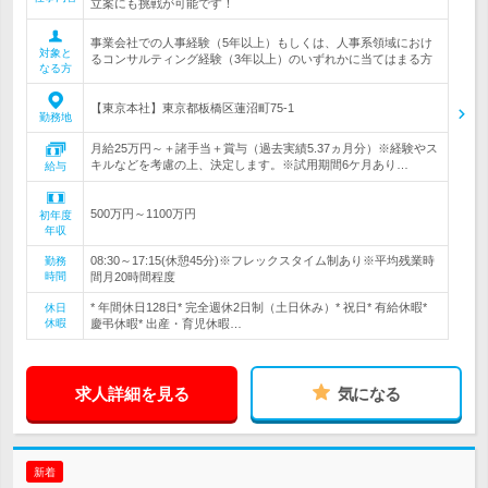
立案にも挑戦が可能です！
事業会社での人事経験（5年以上）もしくは、人事系領域におけ
対象と
るコンサルティング経験（3年以上）のいずれかに当てはまる方
なる方
【東京本社】東京都板橋区蓮沼町75-1
勤務地
月給25万円～＋諸手当＋賞与（過去実績5.37ヵ月分）※経験やス
キルなどを考慮の上、決定します。※試用期間6ケ月あり…
給与
500万円～1100万円
初年度
年収
08:30～17:15(休憩45分)※フレックスタイム制あり※平均残業時
勤務
時間
間月20時間程度
* 年間休日128日* 完全週休2日制（土日休み）* 祝日* 有給休暇*
休日
休暇
慶弔休暇* 出産・育児休暇…
求人詳細を見る
気になる
新着