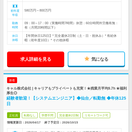
580万円～800万円
初年度
年収
09：00～17：00（実働時間7時間）休憩：60分時間外労働有無：
勤務
時間
有（月間20時間以下）
【年間休日125日】* 完全週休2日制（土・日・祝休み）* 有給休
休日
休暇
暇（初年度10日）* その他休暇
求人詳細を見る
気になる
新着
キャル株式会社 | キャリアもプライベートも充実！★残業月平均9.7h ★福利
厚生◎
経験者歓迎！【システムエンジニア】◆仙台／転勤無 ◆年休125
日
正社員
転勤なし
学歴不問
完全週休2日制
リモートワーク可
情報更新日：2026/04/17
終了予定日：
2026/10/15