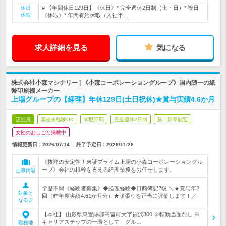
# 【年間休日129日】《休日》* 完全週休2日制（土・日）* 祝日
休日
休暇
《休暇》* 年間有給休暇（入社半…
求人詳細を見る
気になる
株式会社小森マシナリー | 《小森コーポレーショングループ》国内随一の紙
幣印刷機メーカー
上場グループの【経理】年休129日(土日祝休)★賞与実績4.6か月
正社員
業種未経験OK
学歴不問
完全週休2日制
第二新卒歓迎
女性のおしごと掲載中
情報更新日：2026/07/14
終了予定日：
2026/11/26
《抜群の安定性！東証プライム上場の小森コーポレーショングル
ープ》会社の根幹を支える経理業務をお任せします。
仕事内容
学歴不問《経験者募集》◆経理経験◆日商簿記2級 ＼★賞与年2
対象と
回（昨年度実績4.61か月分）★頑張りを正当に評価します！／
なる方
【本社】 山形県東置賜郡高畠町大字福沢300 ※転勤当面なし ※
キャリアステップの一環として、グル…
勤務地