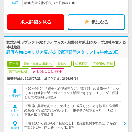
休暇
績◆完全週休2日制（土日休み）◆…
求人詳細を見る
気になる
株式会社ヤブシタ | <駅チカオフィス> 創業60年以上|グループ19社を支える
本社勤務
経理を軸にキャリア広がる【管理部門スタッフ】#年休128日
正社員
職種・業種未経験OK
転勤なし
学歴不問
完全週休2日制
第二新卒歓迎
女性のおしごと掲載中
情報更新日：2026/07/21
終了予定日：
2026/09/14
《20～40代が活躍中》経理業務など、管理部門の業務を担当。ゆ
くゆくは経営に近いポジションで活躍できます！★リーダー候補
仕事内容
としての採用も可能★
《経営に興味がある方、会社と共に成長したい方を歓迎》◎経理
経験者（簿記の知識があれば、一般事務の経験者もOK！★産休
対象と
育休の取得実績あり
なる方
【地下鉄から徒歩4分／転勤なし】 北海道札幌市中央区北1条西9
丁目3番1号 南大通りビルN1 3階
勤務地