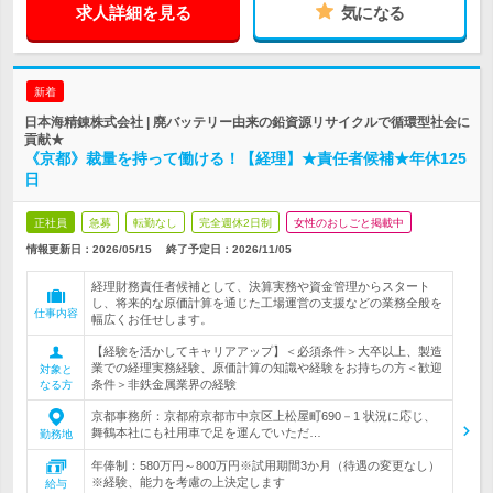
求人詳細を見る
気になる
新着
日本海精錬株式会社 | 廃バッテリー由来の鉛資源リサイクルで循環型社会に
貢献★
《京都》裁量を持って働ける！【経理】★責任者候補★年休125
日
正社員
急募
転勤なし
完全週休2日制
女性のおしごと掲載中
情報更新日：2026/05/15
終了予定日：
2026/11/05
経理財務責任者候補として、決算実務や資金管理からスタート
し、将来的な原価計算を通じた工場運営の支援などの業務全般を
仕事内容
幅広くお任せします。
【経験を活かしてキャリアアップ】＜必須条件＞大卒以上、製造
業での経理実務経験、原価計算の知識や経験をお持ちの方＜歓迎
対象と
条件＞非鉄金属業界の経験
なる方
京都事務所：京都府京都市中京区上松屋町690－1 状況に応じ、
舞鶴本社にも社用車で足を運んでいただ…
勤務地
年俸制：580万円～800万円※試用期間3か月（待遇の変更なし）
※経験、能力を考慮の上決定します
給与