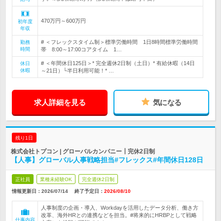
470万円～600万円
初年度
年収
# ＜フレックスタイム制＞標準労働時間 1日8時間標準労働時間
勤務
時間
帯 8:00～17:00コアタイム 1…
# ＜年間休日125日＞* 完全週休2日制（土日）* 有給休暇（14日
休日
休暇
～21日）└半日利用可能！* …
求人詳細を見る
気になる
残り1日
株式会社トプコン | グローバルカンパニー┃完休2日制
【人事】グローバル人事戦略担当#フレックス#年間休日128日
正社員
業種未経験OK
完全週休2日制
情報更新日：2026/07/14
終了予定日：
2026/08/10
人事制度の企画・導入、Workdayを活用したデータ分析、働き方
改革、海外HRとの連携などを担当。#将来的にHRBPとして戦略
仕事内容