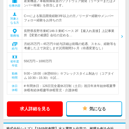
産業機器／車載制御装置のソフトウェア開発（リーダーまたはメ
ンバー候補）を担当します。
仕事内容
C++による製品開発経験3年以上の方／リーダー経験やメンバー
対象と
フォロー経験をお持ちの方
なる方
長野県長野市東町146-3 東町ベース 2F 【雇入れ直後】上記事業
所 【変更の範囲】会社の定める…
勤務地
月給25万円～45万円※給与詳細は前職の処遇、スキル、経験等を
考慮した上で決定します試用期間3ヶ月（待遇変更なし）
給与
550万円～1000万円
初年度
年収
9:00～18:00（休憩60分）※フレックスタイム制あり（コアタイ
勤務
時間
ム 10:30～15:30）※試…
# 年間休日：126日完全週休2日制（土日）祝日年末年始休暇夏季
休日
休暇
休暇有給休暇慶弔休暇育児・介護休暇
求人詳細を見る
気になる
株式会社シミズ | 【1949年創業】水と電気と化学で、被膜を創る会社