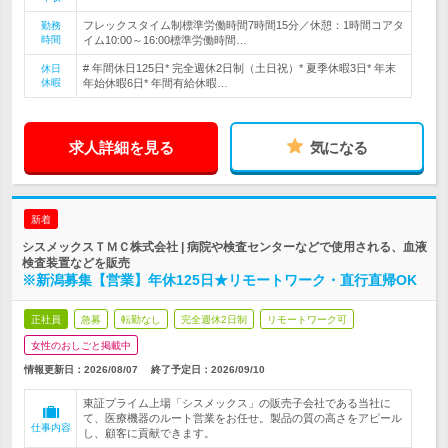
フレックスタイム制標準労働時間7時間15分／休憩：1時間コアタ
勤務
時間
イム10:00～16:00標準労働時間…
# 年間休日125日* 完全週休2日制（土日祝）* 夏季休暇3日* 年末
休日
休暇
年始休暇6日* 年間有給休暇…
求人詳細を見る
気になる
新着
シスメックスＴＭＣ株式会社 | 病院や検査センターなどで使用される、血液
検査装置などを販売
※新潟募集【営業】年休125日★リモートワーク・直行直帰OK
正社員
急募
転勤なし
完全週休2日制
リモートワーク可
女性のおしごと掲載中
情報更新日：2026/08/07
終了予定日：
2026/09/10
東証プライム上場「シスメックス」の販売子会社である当社に
て、医療機器のルート営業をお任せ。製品の質の高さをアピール
仕事内容
し、顧客に貢献できます。