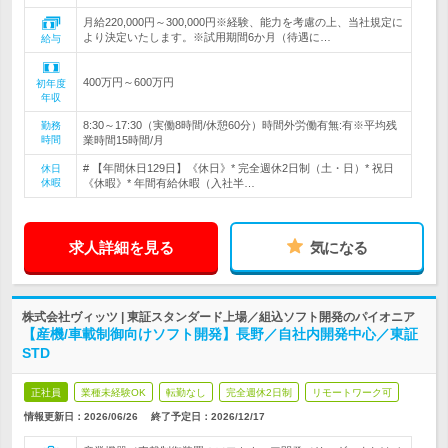
月給220,000円～300,000円※経験、能力を考慮の上、当社規定に
より決定いたします。※試用期間6か月（待遇に…
給与
400万円～600万円
初年度
年収
8:30～17:30（実働8時間/休憩60分）時間外労働有無:有※平均残
勤務
時間
業時間15時間/月
# 【年間休日129日】《休日》* 完全週休2日制（土・日）* 祝日
休日
休暇
《休暇》* 年間有給休暇（入社半…
求人詳細を見る
気になる
株式会社ヴィッツ | 東証スタンダード上場／組込ソフト開発のパイオニア
【産機/車載制御向けソフト開発】長野／自社内開発中心／東証
STD
正社員
業種未経験OK
転勤なし
完全週休2日制
リモートワーク可
情報更新日：2026/06/26
終了予定日：
2026/12/17