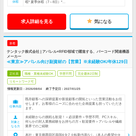
休暇
暇* 夏季休暇（7～8日）*…
求人詳細を見る
気になる
新着
テンタック株式会社 | アパレル×RFID領域で躍進する、バーコード関連機器
メーカー
≪東京≫アパレル向け副資材の【営業】※未経験OK/年休129日
正社員
職種・業種未経験OK
学歴不問
完全週休2日制
リモートワーク可
情報更新日：2026/08/04
終了予定日：
2027/01/25
既存顧客への深耕提案や新規顧客の開拓といった営業活動をお任
せします。お客様のニーズに合わせた企画提案も担っていただき
仕事内容
ます。
未経験からの挑戦も歓迎！＜必須要件＞学歴不問、PCスキル、
何らかの対人業務経験をお持ちの方＜歓迎要件＞アパレルや繊維
対象と
業界でのご経験
なる方
本社：東京都墨田区両国4-9-7 ※転勤当面なし（本人の希望やキ