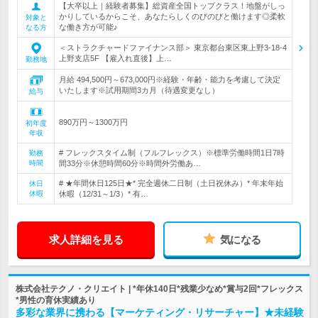
【大卒以上｜経験者募集】総資産全国トップクラス！地盤がしっ
かりしているからこそ、あなたらしくのびのびと働けます◎柔軟
対象と
な働き方が可能♪
なる方
＜ストラクチャードファイナンス部＞ 東京都台東区東上野3-18-4
上野支店5F 【雇入れ直後】上…
勤務地
月給 494,500円～673,000円※経験・年齢・能力を考慮して決定
いたします※試用期間3カ月（待遇変更なし）
給与
890万円～1300万円
初年度
年収
# フレックスタイム制（フルフレックス）※標準労働時間1日7時
勤務
時間
間33分※休憩時間60分※時間外労働あ…
# ★年間休日125日★* 完全週休二日制（土日祝休み）* 年末年始
休日
休暇
休暇（12/31～1/3）* 有…
求人詳細を見る
気になる
株式会社テクノ・クリエイト | *年休140日*残業少なめ*賞与2回*フレックス
*男性の育休実績あり
多彩な業界に携わる【マーケティング・リサーチャー】★未経験