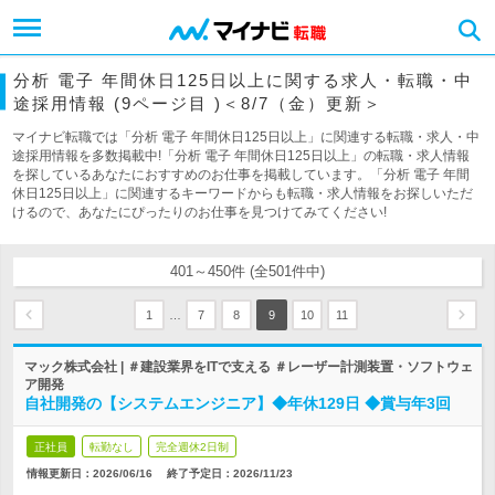
分析 電子 年間休日125日以上に関する求人・転職・中
途採用情報 (9ページ目 )＜8/7（金）更新＞
マイナビ転職では「分析 電子 年間休日125日以上」に関連する転職・求人・中
途採用情報を多数掲載中!「分析 電子 年間休日125日以上」の転職・求人情報
を探しているあなたにおすすめのお仕事を掲載しています。「分析 電子 年間
休日125日以上」に関連するキーワードからも転職・求人情報をお探しいただ
けるので、あなたにぴったりのお仕事を見つけてみてください!
401～450件 (全501件中)
…
1
7
8
9
10
11
マック株式会社 | ＃建設業界をITで支える ＃レーザー計測装置・ソフトウェ
ア開発
自社開発の【システムエンジニア】◆年休129日 ◆賞与年3回
正社員
転勤なし
完全週休2日制
情報更新日：2026/06/16
終了予定日：
2026/11/23