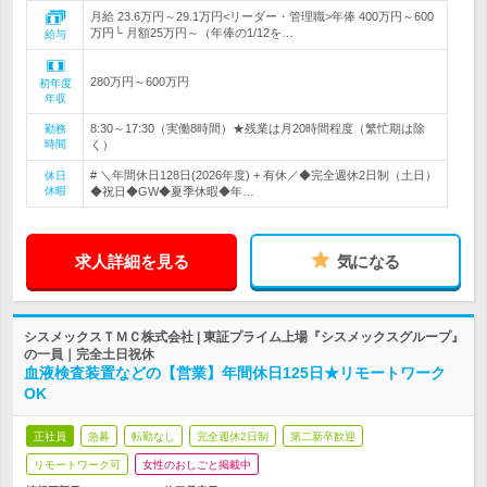
月給 23.6万円～29.1万円<リーダー・管理職>年俸 400万円～600
万円└ 月額25万円～（年俸の1/12を…
給与
280万円～600万円
初年度
年収
8:30～17:30（実働8時間）★残業は月20時間程度（繁忙期は除
勤務
時間
く）
# ＼年間休日128日(2026年度) + 有休／◆完全週休2日制（土日）
休日
休暇
◆祝日◆GW◆夏季休暇◆年…
求人詳細を見る
気になる
シスメックスＴＭＣ株式会社 | 東証プライム上場『シスメックスグループ』
の一員｜完全土日祝休
血液検査装置などの【営業】年間休日125日★リモートワーク
OK
正社員
急募
転勤なし
完全週休2日制
第二新卒歓迎
リモートワーク可
女性のおしごと掲載中