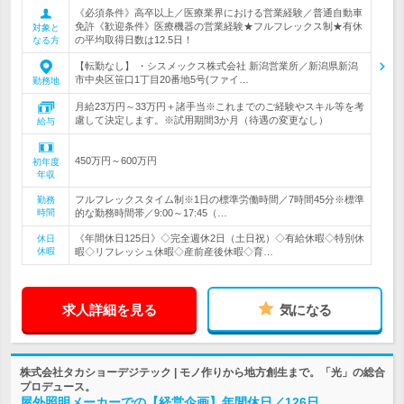
《必須条件》高卒以上／医療業界における営業経験／普通自動車
免許《歓迎条件》医療機器の営業経験★フルフレックス制★有休
対象と
の平均取得日数は12.5日！
なる方
【転勤なし】 ・シスメックス株式会社 新潟営業所／新潟県新潟
市中央区笹口1丁目20番地5号(ファイ…
勤務地
月給23万円～33万円＋諸手当※これまでのご経験やスキル等を考
慮して決定します。※試用期間3か月（待遇の変更なし）
給与
450万円～600万円
初年度
年収
フルフレックスタイム制※1日の標準労働時間／7時間45分※標準
勤務
時間
的な勤務時間帯／9:00～17:45（…
《年間休日125日》◇完全週休2日（土日祝）◇有給休暇◇特別休
休日
休暇
暇◇リフレッシュ休暇◇産前産後休暇◇育…
求人詳細を見る
気になる
株式会社タカショーデジテック | モノ作りから地方創生まで。「光」の総合
プロデュース。
屋外照明メーカーでの【経営企画】年間休日／126日