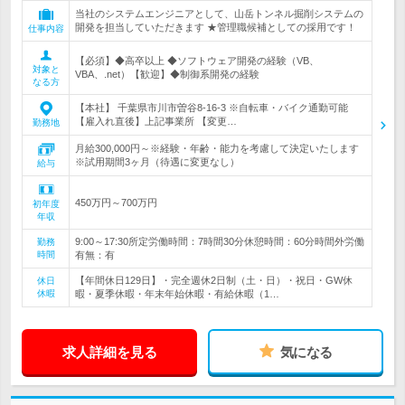
当社のシステムエンジニアとして、山岳トンネル掘削システムの
開発を担当していただきます ★管理職候補としての採用です！
仕事内容
【必須】◆高卒以上 ◆ソフトウェア開発の経験（VB、
対象と
VBA、.net）【歓迎】◆制御系開発の経験
なる方
【本社】 千葉県市川市曽谷8-16-3 ※自転車・バイク通勤可能
【雇入れ直後】上記事業所 【変更…
勤務地
月給300,000円～※経験・年齢・能力を考慮して決定いたします
※試用期間3ヶ月（待遇に変更なし）
給与
450万円～700万円
初年度
年収
9:00～17:30所定労働時間：7時間30分休憩時間：60分時間外労働
勤務
時間
有無：有
【年間休日129日】・完全週休2日制（土・日）・祝日・GW休
休日
休暇
暇・夏季休暇・年末年始休暇・有給休暇（1…
求人詳細を見る
気になる