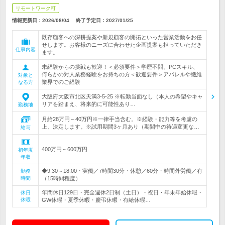
リモートワーク可
情報更新日：2026/08/04
終了予定日：
2027/01/25
既存顧客への深耕提案や新規顧客の開拓といった営業活動をお任
せします。お客様のニーズに合わせた企画提案も担っていただき
仕事内容
ます。
未経験からの挑戦も歓迎！＜必須要件＞学歴不問、PCスキル、
何らかの対人業務経験をお持ちの方＜歓迎要件＞アパレルや繊維
対象と
業界でのご経験
なる方
大阪府大阪市北区天満3-5-25 ※転勤当面なし（本人の希望やキャ
リアを踏まえ、将来的に可能性あり…
勤務地
月給28万円～40万円※一律手当含む。※経験・能力等を考慮の
上、決定します。※試用期間3ヶ月あり（期間中の待遇変更な…
給与
400万円～600万円
初年度
年収
◆9:30～18:00・実働／7時間30分・休憩／60分・時間外労働／有
勤務
時間
（15時間程度）
年間休日129日・完全週休2日制（土日）・祝日・年末年始休暇・
休日
休暇
GW休暇・夏季休暇・慶弔休暇・有給休暇…