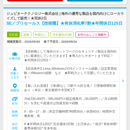
ジュピターテクノロジー株式会社 | 海外の優秀な製品を国内向けにローカラ
イズして販売！★完休2日
SE／プリセールス【技術職】★有休消化率7割★年間休日125日
正社員
急募
転勤なし
完全週休2日制
女性のおしごと掲載中
情報更新日：2026/05/26
終了予定日：
2026/09/24
【技術職として海外のネットワークのセキュリティ製品を国内向
けに最適化していただきます】★導入からサポートまで対応！
仕事内容
★年間休日125日！
【必須条件】Linux,WindowsのOSインストール経験／設定変更経
験／VMwareの経験 など ★即戦力として活躍していただきま
対象と
す！
なる方
【雇い入れ直後】 ◎転勤なし ◎駅チカ好立地！ ◎受動喫煙対策
あり ＜本社＞ 東京都府中市宮町1丁…
勤務地
月給330,000円～580,000円※固定残業代（30,000円～／月12時間
分）を含む※超過分は別途支給※経験、…
給与
9：00～17：30（所定労働時間7時間30分／休憩60分）時間外労
勤務
時間
働有無：有
# ★年間休日125日* 完全週休2日制（土日休み）* 祝日* 有給休暇*
休日
休暇
夏季休暇3日* 年末年始…