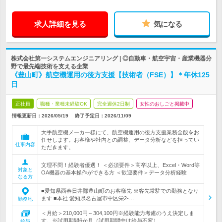
求人詳細を見る
気になる
株式会社第一システムエンジニアリング | ◎自動車・航空宇宙・産業機器分
野で最先端技術を支える企業
《豊山町》航空機運用の後方支援【技術者（FSE）】＊年休125
日
正社員
職種・業種未経験OK
完全週休2日制
女性のおしごと掲載中
情報更新日：2026/05/19
終了予定日：
2026/11/09
大手航空機メーカー様にて、航空機運用の後方支援業務全般をお
任せします。お客様や社内との調整、データ分析などを担ってい
仕事内容
ただきます。
文理不問！経験者優遇！ ＜必須要件＞高卒以上、Excel・Word等
対象と
OA機器の基本操作ができる方 ＜歓迎要件＞データ分析経験
なる方
■愛知県西春日井郡豊山町のお客様先 ※客先常駐での勤務となり
ます ■本社 愛知県名古屋市中区栄2-…
勤務地
＜月給＞210,000円～304,100円※経験能力考慮のうえ決定しま
す。※試用期間6か月（試用期間中は給与不変）
給与