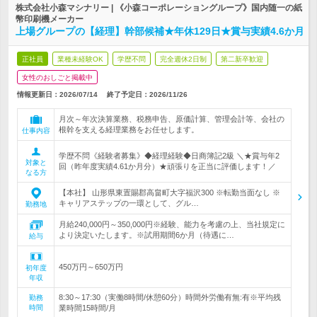
株式会社小森マシナリー | 《小森コーポレーショングループ》国内随一の紙
幣印刷機メーカー
上場グループの【経理】幹部候補★年休129日★賞与実績4.6か月
正社員
業種未経験OK
学歴不問
完全週休2日制
第二新卒歓迎
女性のおしごと掲載中
情報更新日：2026/07/14
終了予定日：
2026/11/26
月次～年次決算業務、税務申告、原価計算、管理会計等、会社の
根幹を支える経理業務をお任せします。
仕事内容
学歴不問《経験者募集》◆経理経験◆日商簿記2級 ＼★賞与年2
対象と
回（昨年度実績4.61か月分）★頑張りを正当に評価します！／
なる方
【本社】 山形県東置賜郡高畠町大字福沢300 ※転勤当面なし ※
キャリアステップの一環として、グル…
勤務地
月給240,000円～350,000円※経験、能力を考慮の上、当社規定に
より決定いたします。※試用期間6か月（待遇に…
給与
450万円～650万円
初年度
年収
8:30～17:30（実働8時間/休憩60分）時間外労働有無:有※平均残
勤務
時間
業時間15時間/月