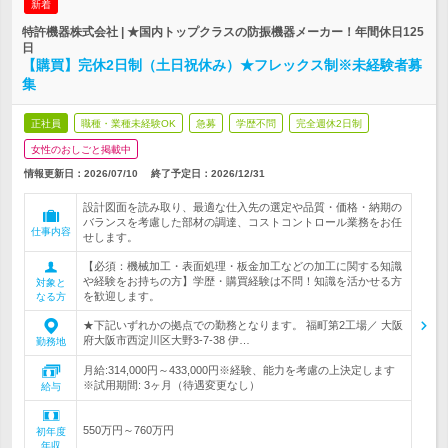
新着
特許機器株式会社 | ★国内トップクラスの防振機器メーカー！年間休日125
日
【購買】完休2日制（土日祝休み）★フレックス制※未経験者募
集
正社員
職種・業種未経験OK
急募
学歴不問
完全週休2日制
女性のおしごと掲載中
情報更新日：2026/07/10
終了予定日：
2026/12/31
設計図面を読み取り、最適な仕入先の選定や品質・価格・納期の
バランスを考慮した部材の調達、コストコントロール業務をお任
仕事内容
せします。
【必須：機械加工・表面処理・板金加工などの加工に関する知識
や経験をお持ちの方】学歴・購買経験は不問！知識を活かせる方
対象と
を歓迎します。
なる方
★下記いずれかの拠点での勤務となります。 福町第2工場／ 大阪
府大阪市西淀川区大野3-7-38 伊…
勤務地
月給:314,000円～433,000円※経験、能力を考慮の上決定します
※試用期間: 3ヶ月（待遇変更なし）
給与
550万円～760万円
初年度
年収