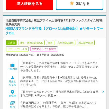
求人詳細を見る
気になる
日産自動車株式会社 | 東証プライム上場/年休121日/フレックスタイム制/福
利厚生充実
NISSANブランドを守る【グローバル品質保証】★リモートワー
クOK
正社員
職種・業種未経験OK
急募
完全週休2日制
第二新卒歓迎
リモートワーク可
女性のおしごと掲載中
情報更新日：2026/07/24
終了予定日：
2026/08/27
【自動車づくりの最先端で活躍】市場フィードバックを基にグロ
ーバルで品質改善を企画推進し、次期モデルの品質目標策定まで
仕事内容
をお任せします。
【異業種出身者も多数活躍中！】■製造業界における何らかの業
務経験 ■メーカーにおける品質保証・品質管理経験 ◎英語スキル
対象と
をお持ちの方
なる方
【日産テクニカルセンター】 神奈川県厚木市岡津古久560-2 ★厚
木限定募集 ★UIターン歓迎 ★…
勤務地
月給25万円以上 ＋ 時間外手当 ＋ 賞与（年2回）※上記はあくま
で最低保証給となります。※経験、能力等を考慮の上、…
給与