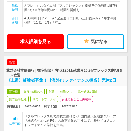
# フレックスタイム制（フルフレックス）※標準労働時間1日7時
勤務
時間
間33分※休憩時間60分※時間外労働あ…
# ★年間休日125日★* 完全週休二日制（土日祝休み）* 年末年始
休日
休暇
休暇（12/31～1/3）* 有…
求人詳細を見る
気になる
新着
株式会社常陽銀行 | 在宅相談可/年休125日/残業月13.9h/フレックス制/UIタ
ーン歓迎
《上野》経験者募集！【海外PJファイナンス担当】完休2日
正社員
業種未経験OK
急募
転勤なし
完全週休2日制
第二新卒歓迎
リモートワーク可
女性のおしごと掲載中
情報更新日：2026/08/07
終了予定日：
2027/01/28
《フルフレックス制で柔軟に働ける♪》国内最大級地銀グループ
『株式会社めぶきFG』の傘下企業の当社にて、海外プロジェク
仕事内容
トファイナンス業務を担当。