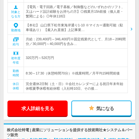
【電気・電子回路／電子基板／制御盤などのいずれかのソフト、
又はハード設計経験をお持ちの方】◎残業月15h前後（個人差・
対象と
繁閑による）◎年休118日
なる方
【本社】 山口県下松市東海岸通り1-10 ※マイカー通勤可能（駐
車場あり） 【雇入れ直後】上記事業…
勤務地
月給：239,400円～346,400円※固定残業代として、月18～20時間
分／30,000円～40,000円を含み…
給与
320万円～520万円
初年度
年収
勤務
8:30～17:30（休憩時間70分）※残業時間／月平均15時間前後
時間
完全週休2日制（土・日）※会社カレンダーによる祝日年末年始
休日
休暇
休暇夏季休暇有給休暇（入社時10日、その後…
求人詳細を見る
気になる
株式会社特電 | 産業にソリューションを提供する技術商社★システム＆パー
ツ販売