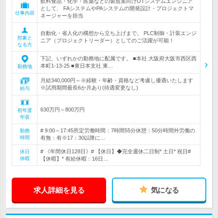
飲料食品・化学・医薬などの製造業向けOTシステムエンジニア
として、 FAシステムやPAシステムの開発設計・プロジェクトマ
仕事内容
ネージャーを担当
自動化・省人化の構想から立ち上げまで。 PLC制御・計装エンジ
対象と
ニア（プロジェクトリーダー）としてのご活躍が可能！
なる方
下記、いずれかの勤務地に配属です。 ■本社 大阪府大阪市西区西
本町1-13-25 ■東日本支社 東…
勤務地
月給340,000円～※経験・年齢・資格など考慮し優遇いたします
※試用期間最長6か月あり(待遇変更なし)
給与
630万円～800万円
初年度
年収
# 9:00～17:45所定労働時間：7時間55分休憩：50分時間外労働の
勤務
時間
有無：有※17：30以降に…
# 《年間休日128日》# 【休日】◆完全週休二日制* 土日* 祝日#
休日
休暇
【休暇】* 有給休暇：16日…
求人詳細を見る
気になる