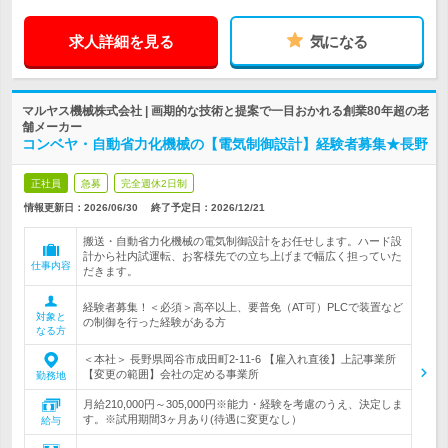
求人詳細を見る
気になる
マルヤス機械株式会社 | 画期的な技術と提案で一目おかれる創業80年超の老
舗メーカー
コンベヤ・自動省力化機械の【電気制御設計】経験者募集★長野
正社員
急募
完全週休2日制
情報更新日：2026/06/30
終了予定日：
2026/12/21
搬送・自動省力化機械の電気制御設計をお任せします。ハード設
計から社内試運転、お客様先での立ち上げまで幅広く担っていた
仕事内容
だきます。
経験者募集！＜必須＞高卒以上、要普免（AT可）PLCで装置など
対象と
の制御を行った経験がある方
なる方
＜本社＞ 長野県岡谷市成田町2-11-6 【雇入れ直後】上記事業所
【変更の範囲】会社の定める事業所
勤務地
月給210,000円～305,000円※能力・経験を考慮のうえ、決定しま
す。※試用期間3ヶ月あり(待遇に変更なし）
給与