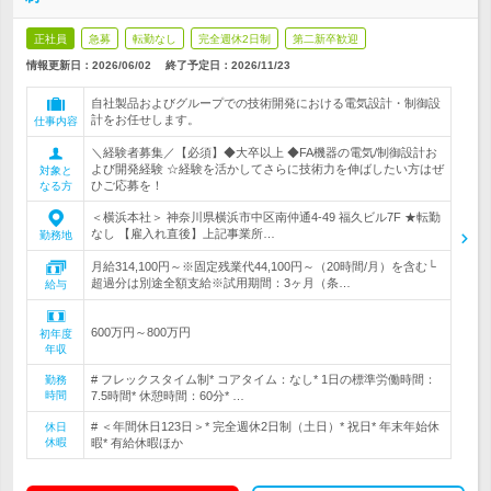
正社員
急募
転勤なし
完全週休2日制
第二新卒歓迎
情報更新日：2026/06/02
終了予定日：
2026/11/23
自社製品およびグループでの技術開発における電気設計・制御設
計をお任せします。
仕事内容
＼経験者募集／【必須】◆大卒以上 ◆FA機器の電気/制御設計お
よび開発経験 ☆経験を活かしてさらに技術力を伸ばしたい方はぜ
対象と
ひご応募を！
なる方
＜横浜本社＞ 神奈川県横浜市中区南仲通4-49 福久ビル7F ★転勤
なし 【雇入れ直後】上記事業所…
勤務地
月給314,100円～※固定残業代44,100円～（20時間/月）を含む└
超過分は別途全額支給※試用期間：3ヶ月（条…
給与
600万円～800万円
初年度
年収
# フレックスタイム制* コアタイム：なし* 1日の標準労働時間：
勤務
時間
7.5時間* 休憩時間：60分* …
# ＜年間休日123日＞* 完全週休2日制（土日）* 祝日* 年末年始休
休日
休暇
暇* 有給休暇ほか