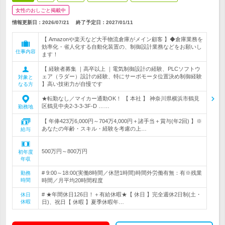
女性のおしごと掲載中
情報更新日：2026/07/21
終了予定日：
2027/01/11
【 Amazonや楽天など大手物流倉庫がメイン顧客 】◆倉庫業務を
効率化・省人化する自動化装置の、制御設計業務などをお願いし
仕事内容
ます！
【 経験者募集 ｜高卒以上 ｜電気制御設計の経験、PLCソフトウ
ェア（ラダー）設計の経験、特にサーボモータ位置決め制御経験
対象と
】高い技術力が自慢です
なる方
★転勤なし／マイカー通勤OK！ 【 本社 】 神奈川県横浜市鶴見
区鶴見中央2-3-3-3F-D ……
勤務地
【 年俸423万6,000円～704万4,000円＋諸手当＋賞与(年2回) 】※
あなたの年齢・スキル・経験を考慮の上…
給与
500万円～800万円
初年度
年収
# 9:00～18:00(実働8時間／休憩1時間)時間外労働有無：有※残業
勤務
時間
時間／月平均20時間程度
# ★年間休日126日！＋有給休暇★【 休日 】完全週休2日制(土・
休日
休暇
日)、祝日【 休暇 】夏季休暇年…