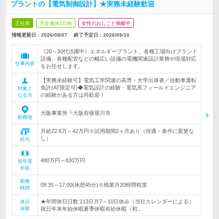
プラントの【電気制御設計】★実務未経験歓迎
正社員
完全週休2日制
女性のおしごと掲載中
情報更新日：2026/08/07
終了予定日：
2026/09/10
《20～30代活躍中》エネルギープラント、各種工場向けプラント
設備、各種配管などの幅広い設備の電機関連設計業務や現場対応
仕事内容
をお任せします。
【実務未経験可】電気工学関連の高専・大学出身者／自動車運転
免許(AT限定可)◆電気設計の経験・電気系フィールドエンジニア
対象と
の経験がある方は尚歓迎！
なる方
大阪事業所 └大阪府寝屋川市
勤務地
月給22.6万～42万円※試用期間2ヶ月あり（待遇・条件に変更な
し）
給与
480万円～830万円
初年度
年収
勤務
08:35～17:00(休憩45分)※残業月20時間程度
時間
★年間休日日数:113日月7～10日休み（当社カレンダーによる）
休日
休暇
祝日年末年始休暇夏季休暇有給休暇（初…