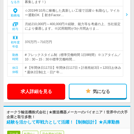
募集します！)
なる方
☆2019年10月に稼働した真新しい工場で活躍☆ 転勤なし マイカ
ー通勤OK 【 射水Factor…
勤務地
月給210,000円～400,000円※経験、能力等を考慮の上、当社規定
により優遇します。※試用期間が3か月間ありま…
給与
370万円～710万円
初年度
年収
# フレックスタイム制（標準労働時間 1日8時間）※コアタイム／
勤務
時間
10：30～15：30※標準労働時間…
# 【年間休日117日】年間休日117日＋計画有給3日＝120日お休み
休日
休暇
* 週休2日制(土・日)* 年…
求人詳細を見る
気になる
オークラ輸送機株式会社 | ★搬送機器メーカーのパイオニア！世界中の大手
企業と取引多数！
経験を活かして即戦力として活躍！【制御設計】★兵庫勤務
正社員
転勤なし
完全週休2日制