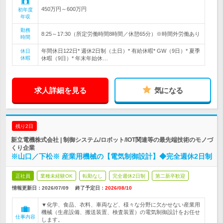
450万円～600万円
初年度
年収
勤務
8:25～17:30（所定労働時間8時間／休憩65分）※時間外労働あり
時間
年間休日122日* 週休2日制（土日）* 有給休暇* GW（9日）* 夏季
休日
休暇
休暇（9日）* 年末年始休…
求人詳細を見る
気になる
残り2日
新立電機株式会社 | 制御システム/ロボット/IOT関連等の最先端技術のモノづ
くり企業
※山口／下松※ 産業用機械の【電気制御設計】◆完全週休2日制
正社員
業種未経験OK
転勤なし
完全週休2日制
第二新卒歓迎
情報更新日：2026/07/09
終了予定日：
2026/08/10
▼化学、食品、衣料、車両など、様々な分野に欠かせない産業用
機械（生産設備、搬送装置、検査装置）の電気制御設計をお任せ
仕事内容
します。