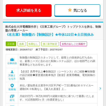
求人詳細を見る
気になる
株式会社大洋電機製作所 | 《日東工業グループ》トップクラスを誇る、制御
盤の専業メーカー
《名古屋》制御盤の【制御設計】★年休122日★土日祝休み
正社員
急募
転勤なし
第二新卒歓迎
女性のおしごと掲載中
情報更新日：2026/07/17
終了予定日：
2027/01/07
制御盤の制御設計スタッフとして、顧客との技術的な打ち合わ
せ、顧客ニーズに合わせた制御システム設計、ほか他部門との調
仕事内容
整業務などをお任せします。
【必須】高専卒以上◆制御設計（シーケンス）のご経験◆制御盤
の設計経験◆要普通自動車免許【歓迎】産業用機械、電気制御の
対象と
知識
なる方
本社／愛知県名古屋市中川区平戸町一丁目1番地の8 ※マイカー
通勤OK ※転勤なし 【雇入れ直後】上…
勤務地
月給23万円～36万8,000円※経験や能力に基づいて優遇いたしま
す。※試用期間3ヶ月（待遇変更なし）
給与