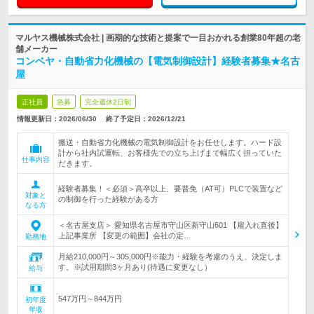
マルヤス機械株式会社 | 画期的な技術と提案で一目おかれる創業80年超の老
舗メーカー
コンベヤ・自動省力化機械の【電気制御設計】経験者募集★名古
屋
正社員
急募
完全週休2日制
情報更新日：2026/06/30
終了予定日：
2026/12/21
搬送・自動省力化機械の電気制御設計をお任せします。ハード設
計から社内試運転、お客様先での立ち上げまで幅広く担っていた
仕事内容
だきます。
経験者募集！＜必須＞高卒以上、要普免（AT可）PLCで装置など
対象と
の制御を行った経験がある方
なる方
＜名古屋支店＞ 愛知県名古屋市守山区新守山601 【雇入れ直後】
上記事業所 【変更の範囲】会社の定…
勤務地
月給210,000円～305,000円※能力・経験を考慮のうえ、決定しま
す。※試用期間3ヶ月あり(待遇に変更なし）
給与
547万円～844万円
初年度
年収