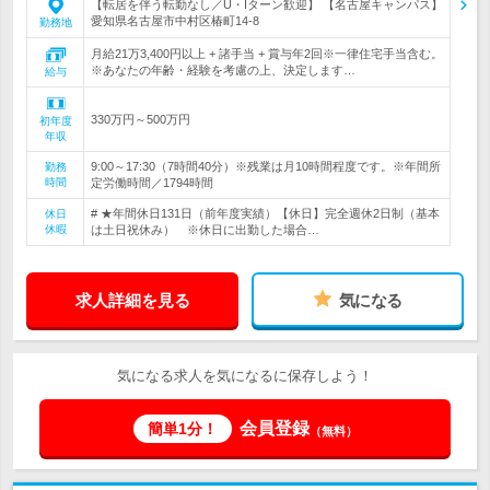
【転居を伴う転勤なし／U・Iターン歓迎】 【名古屋キャンパス】
愛知県名古屋市中村区椿町14-8
勤務地
月給21万3,400円以上 + 諸手当 + 賞与年2回※一律住宅手当含む。
※あなたの年齢・経験を考慮の上、決定します…
給与
330万円～500万円
初年度
年収
9:00～17:30（7時間40分）※残業は月10時間程度です。※年間所
勤務
時間
定労働時間／1794時間
# ★年間休日131日（前年度実績）【休日】完全週休2日制（基本
休日
休暇
は土日祝休み） ※休日に出勤した場合…
求人詳細を見る
気になる
気になる求人を気になるに保存しよう！
会員登録
簡単1分！
（無料）