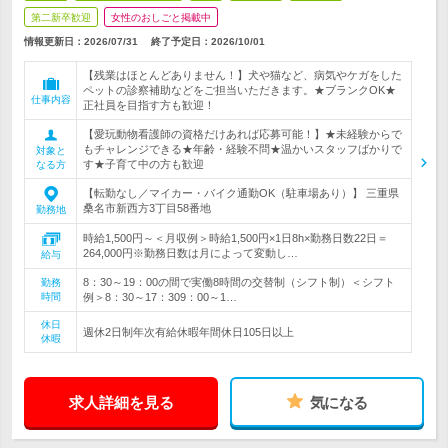
第二新卒歓迎
女性のおしごと掲載中
情報更新日：2026/07/31
終了予定日：
2026/10/01
【残業はほとんどありません！】犬や猫など、病気やケガをした
ペットの診察補助などをご担当いただきます。★ブランクOK★
仕事内容
正社員を目指す方も歓迎！
【愛玩動物看護師の資格だけあれば応募可能！】★未経験からで
もチャレンジできる★年齢・経験不問★温かいスタッフばかりで
対象と
す★子育て中の方も歓迎
なる方
【転勤なし／マイカー・バイク通勤OK（駐車場あり）】 三重県
桑名市新西方3丁目58番地
勤務地
時給1,500円～＜月収例＞時給1,500円×1日8h×勤務日数22日＝
264,000円※勤務日数は月によって変動し…
給与
8：30～19：00の間で実働8時間の交替制（シフト制）＜シフト
勤務
時間
例＞8：30～17：309：00～1…
休日
週休2日制年次有給休暇年間休日105日以上
休暇
求人詳細を見る
気になる