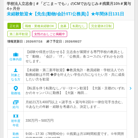
学校法人立志舎 | ＃「どこま～でも♪」のCMでおなじみ＃残業月10h＃賞与
4ヶ月分
未経験歓迎★【先生(動物/会計/IT/公務員)】★年間休日131日
正社員
職種・業種未経験OK
急募
転勤なし
完全週休2日制
第二新卒歓迎
女性のおしごと掲載中
情報更新日：2026/07/16
終了予定日：
2026/08/27
【経験や得意が活かせる】立志舎が展開する専門学校の教員とし
て「動物」「会計」「IT」「公務員」各コースのいずれかをお任
仕事内容
せします。
【未経験・第二新卒歓迎】◆教員免許・教員経験・学校法人での
勤務経験は不問 ◆夢を叶えたい学生の力になりたい方・共に成長
対象と
したい方を歓迎
なる方
【転居を伴う転勤なし／U・Iターン歓迎】 【大阪・京都のいずれ
かのキャンパスに勤務】 【大阪・梅田…
勤務地
月給21万3,400円以上 + 諸手当 + 賞与年2回※一律住宅手当含む。
※あなたの年齢・経験を考慮の上、決定します…
給与
330万円～500万円
初年度
年収
9:00～17:30（7時間40分）※残業は月10時間程度です。※年間所
勤務