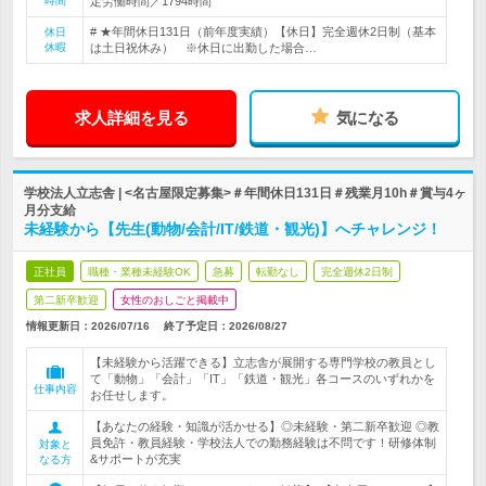
時間
定労働時間／1794時間
# ★年間休日131日（前年度実績）【休日】完全週休2日制（基本
休日
休暇
は土日祝休み） ※休日に出勤した場合…
求人詳細を見る
気になる
学校法人立志舎 | <名古屋限定募集>＃年間休日131日＃残業月10h＃賞与4ヶ
月分支給
未経験から【先生(動物/会計/IT/鉄道・観光)】へチャレンジ！
正社員
職種・業種未経験OK
急募
転勤なし
完全週休2日制
第二新卒歓迎
女性のおしごと掲載中
情報更新日：2026/07/16
終了予定日：
2026/08/27
【未経験から活躍できる】立志舎が展開する専門学校の教員とし
て「動物」「会計」「IT」「鉄道・観光」各コースのいずれかを
仕事内容
お任せします。
【あなたの経験・知識が活かせる】◎未経験・第二新卒歓迎 ◎教
員免許・教員経験・学校法人での勤務経験は不問です！研修体制
対象と
&サポートが充実
なる方