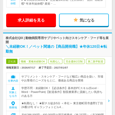
休暇
暇* 年末年始休暇* 産前・…
求人詳細を見る
気になる
株式会社QIX | 動物病院専用サプリやペット向けスキンケア・フード等を展
開
＼未経験OK！／ペット関連の【商品開発職】★年休120日★転
勤無
正社員
職種・業種未経験OK
転勤なし
完全週休2日制
第二新卒歓迎
情報更新日：2026/07/17
終了予定日：
2027/01/07
サプリメント・スキンケア・フードなど幅広い商品を扱い、市場
やお客様のニーズをもとに、価値ある商品を開発
仕事内容
学歴不問・未経験OK！【必須条件】基本的PCスキル(Excel・
Word・PowerPoint)【歓迎条件】獣医療業界に貢献したい気持ち
対象と
のある方
なる方
★転勤なし！ ★駅チカ徒歩5分 ＜本社＞ 東京都町田市森野1丁目
24番13号 ギャランフォトビル4…
勤務地
月給288,000円～400,000円※固定残業代（38,237円～／月20時間