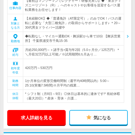
【最初はマンツーマンでレクチャー！研修充実◎】◆「東京ディ
ズニーリゾート（R）」へのキャストやお客様を送迎するバス運
仕事内容
転業務をお任せします！
【未経験OK】◆「普通免許（AT限定可）」のみでOK！バスの運
転に必要な「大型二種免許」の取得からサポートします♪ ＊20～
対象と
30代男女ドライバー活躍中
なる方
◆転勤なし・マイカー通勤OK・舞浜駅から車で10分 【舞浜営業
所】 千葉県浦安市千鳥15-35
勤務地
月給250,000円～＋諸手当+賞与年2回（5.0ヶ月分／125万円）＊
＼月収32万円以上可能／※試用期間6カ月あり…
給与
420万円～530万円
初年度
年収
1か月単位の変形労働時間制（週平均40時間以内）5:00～
勤務
時間
25:10(実働7.5時間)※月平均の残業…
* シフト制（月8日～9日）◎休日は基本的に連休です!* 有給休暇
休日
休暇
（最大20日）* 産休・育休・介護…
求人詳細を見る
気になる