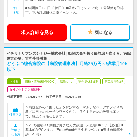
# 年間休日121日《 休日 》■週休2日（シフト制）※希望休も取得
休日
休暇
可。平均月10日休み※イベントの…
求人詳細を見る
気になる
ベテリナリアンズシナジー株式会社 | 動物の命を救う最前線を支える。病院
運営の要、管理事務募集！
どうぶつ総合病院の【病院管理事務】月給25万円～/残業月10h
以下
正社員
職種・業種未経験OK
転勤なし
完全週休2日制
第二新卒歓迎
女性のおしごと掲載中
情報更新日：2026/07/27
終了予定日：
2026/10/19
＼病院全体の「困った」を解決する、マルチなバックオフィス業
務／◎日々のルーチンワークから、良くするための改善提案ま
仕事内容
で、幅広くお任せします。
＼20代活躍中！動物が好きな方大歓迎・未経験OK！／【必須】■
基本的なPCスキル（Excel/Wordが扱えるレベル）■普通自動車免
対象と
許（AT可）
なる方