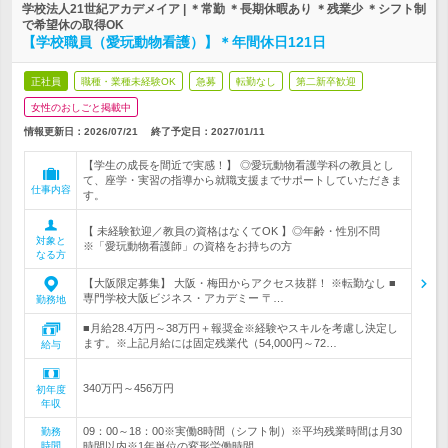
学校法人21世紀アカデメイア | ＊常勤 ＊長期休暇あり ＊残業少 ＊シフト制
で希望休の取得OK
【学校職員（愛玩動物看護）】＊年間休日121日
正社員
職種・業種未経験OK
急募
転勤なし
第二新卒歓迎
女性のおしごと掲載中
情報更新日：2026/07/21
終了予定日：
2027/01/11
【学生の成長を間近で実感！】 ◎愛玩動物看護学科の教員とし
て、座学・実習の指導から就職支援までサポートしていただきま
仕事内容
す。
【 未経験歓迎／教員の資格はなくてOK 】◎年齢・性別不問
対象と
※「愛玩動物看護師」の資格をお持ちの方
なる方
【大阪限定募集】 大阪・梅田からアクセス抜群！ ※転勤なし ■
専門学校大阪ビジネス・アカデミー 〒…
勤務地
■月給28.4万円～38万円＋報奨金※経験やスキルを考慮し決定し
ます。※上記月給には固定残業代（54,000円～72…
給与
340万円～456万円
初年度
年収
09：00～18：00※実働8時間（シフト制）※平均残業時間は月30
勤務
時間
時間以内※1年単位の変形労働時間…