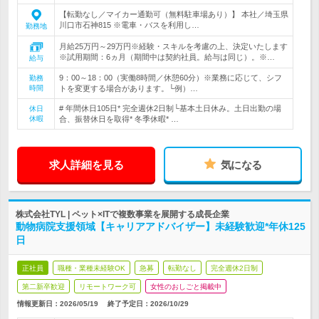
【転勤なし／マイカー通勤可（無料駐車場あり）】 本社／埼玉県
川口市石神815 ※電車・バスを利用し…
勤務地
月給25万円～29万円※経験・スキルを考慮の上、決定いたします
※試用期間：6ヵ月（期間中は契約社員。給与は同じ）。※…
給与
9：00～18：00（実働8時間／休憩60分）※業務に応じて、シフ
勤務
時間
トを変更する場合があります。└例）…
# 年間休日105日* 完全週休2日制└基本土日休み。土日出勤の場
休日
休暇
合、振替休日を取得* 冬季休暇* …
求人詳細を見る
気になる
株式会社TYL | ペット×ITで複数事業を展開する成長企業
動物病院支援領域【キャリアアドバイザー】未経験歓迎*年休125
日
正社員
職種・業種未経験OK
急募
転勤なし
完全週休2日制
第二新卒歓迎
リモートワーク可
女性のおしごと掲載中
情報更新日：2026/05/19
終了予定日：
2026/10/29