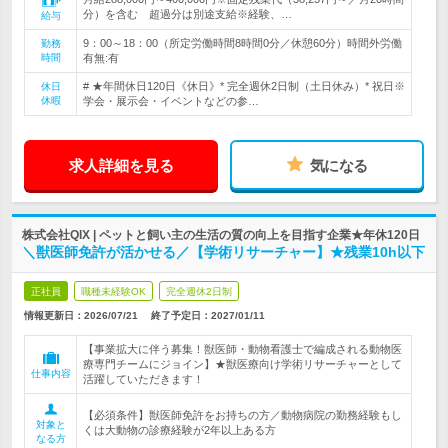
分）を含む 超過分は別途支給※経験、…
給与
9：00～18：00（所定労働時間8時間0分／休憩60分）時間外労働
勤務
時間
有無:有
# ★年間休日120日《休日》* 完全週休2日制（土日休み）* 祝日※
休日
休暇
学会・展示会・イベントなどの参…
求人詳細を見る
気になる
株式会社QIX | ペットと飼い主の生活の質の向上を目指す企業★年休120日
＼獣医師免許が活かせる／【学術リサーチャー】★残業10h以下
正社員
職種未経験OK
完全週休2日制
情報更新日：2026/07/21
終了予定日：
2027/01/11
【事業拡大に伴う募集！獣医師・動物看護士で編成される動物医
療専門チームにジョイン】★獣医療向け学術リサーチャーとして
仕事内容
活躍していただきます！
【必須条件】獣医師免許をお持ちの方／動物病院の勤務経験もし
対象と
くは大動物の診療経験が2年以上ある方
なる方