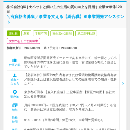
株式会社QIX | ★ペットと飼い主の生活の質の向上を目指す企業★年休120
日
＼有資格者募集／事業を支える【総合職】※事業開発アシスタン
ト
正社員
急募
学歴不問
完全週休2日制
第二新卒歓迎
女性のおしごと掲載中
情報更新日：2026/06/29
終了予定日：
2026/09/10
動物医療製品開発販売メーカーである当社にて、総合職として小
動物臨床の専門性を土台に企画・運営・管理業務を幅広く担当し
仕事内容
ていただきます。
【必須条件】獣医師免許所有者または愛玩動物看護師資格所有者
／獣医師または愛玩動物看護師としての臨床現場での知識・理解
対象と
など...
なる方
東京都町田市 【雇入れ直後】上記事業所 【変更の範囲】会社の
定める各事業所
勤務地
月給 308,000円～※固定残業代（38,237円～／月20時間分）を含
む 超過分は別途支給※経験、能力を考慮の上…
給与
勤務
9:00～18:00（実働8時間／休憩60分）※時間外労働あり
時間
# ★年間休日120日★* 完全週休2日制（土日休み）* 祝日* 有給休
休日