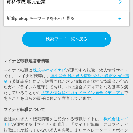
資料作成 地元企業
新着pickupキーワードをもっと見る
検索ワード一覧へ戻る
マイナビ転職運営者情報
マイナビ転職は
株式会社マイナビ
が運営する転職・求人情報サイト
です。 マイナビ転職は、
厚生労働省の求人情報提供の適正化推進事
業
（委託事業）により設置された求人情報適正化推進協議会が定め
たガイドラインを遵守しており、その適合メディアとなる基準を満
たしていることから
「求人情報提供ガイドライン適合メディア」
で
あることを自らの責任において宣言しています。
マイナビ転職について
正社員の求人・転職情報をご紹介する転職サイトは、
株式会社マイ
ナビ
が運営する【マイナビ転職】。「マイナビ転職」にはマイナビ
転職にしか載っていない求人も多数。また
オペレーター・アポイン