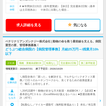
# ★年間休日131日（前年度実績）【休日】完全週休2日制（基本
休日
休暇
は土日祝休み） ※休日に出勤した場合…
求人詳細を見る
気になる
ベテリナリアンズシナジー株式会社 | 動物の命を救う最前線を支える。病院
運営の要、管理事務募集！
どうぶつ総合病院の【病院管理事務】月給25万円～/残業月10h
以下
正社員
職種・業種未経験OK
転勤なし
完全週休2日制
第二新卒歓迎
情報更新日：2026/07/31
終了予定日：
2026/10/29
＼病院全体の「困った」を解決する、マルチなバックオフィス業
務／◎日々のルーチンワークから、良くするための改善提案ま
仕事内容
で、幅広くお任せします。
＼20代活躍中！動物が好きな方大歓迎・未経験OK！／【必須】■
基本的なPCスキル（Excel/Wordが扱えるレベル）■普通自動車免
対象と
許（AT可）
なる方
【転勤なし／マイカー通勤可（無料駐車場あり）】 本社／埼玉県