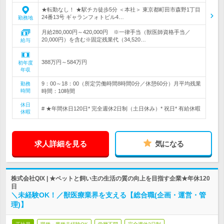
★転勤なし！ ★駅チカ徒歩5分 ＜本社＞ 東京都町田市森野1丁目
24番13号 ギャランフォトビル4…
勤務地
月給280,000円～420,000円 ※一律手当（獣医師資格手当／
20,000円）を含む※固定残業代（34,520…
給与
388万円～584万円
初年度
年収
9：00～18：00（所定労働時間8時間0分／休憩60分）月平均残業
勤務
時間
時間：10時間
休日
# ★年間休日120日* 完全週休2日制（土日休み）* 祝日* 有給休暇
休暇
求人詳細を見る
気になる
株式会社QIX | ★ペットと飼い主の生活の質の向上を目指す企業★年休120
日
＼未経験OK！／獣医療業界を支える【総合職(企画・運営・管
理)】