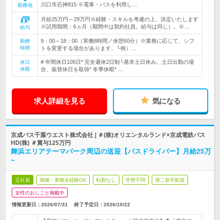
川口市石神815 ※電車・バスを利用し…
勤務地
月給25万円～29万円※経験・スキルを考慮の上、決定いたします
※試用期間：6ヵ月（期間中は契約社員。給与は同じ）。※…
給与
9：00～18：00（実働8時間／休憩60分）※業務に応じて、シフ
勤務
時間
トを変更する場合があります。└例）…
# 年間休日105日* 完全週休2日制└基本土日休み。土日出勤の場
休日
休暇
合、振替休日を取得* 冬季休暇* …
求人詳細を見る
気になる
京成バス千葉ウエスト株式会社 | ＃(株)オリエンタルランド×京成電鉄バス
HD(株) ＃賞与125万円
舞浜エリアテーマパーク周辺の送迎【バスドライバー】月給25万
~
正社員
職種・業種未経験OK
転勤なし
学歴不問
第二新卒歓迎
女性のおしごと掲載中
情報更新日：2026/07/31
終了予定日：
2026/10/22