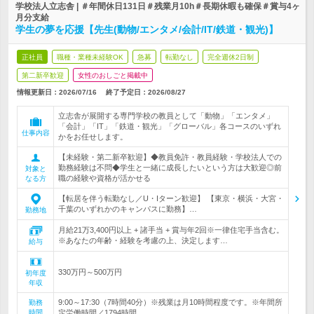
学校法人立志舎 | ＃年間休日131日＃残業月10h＃長期休暇も確保＃賞与4ヶ
月分支給
学生の夢を応援【先生(動物/エンタメ/会計/IT/鉄道・観光)】
正社員
職種・業種未経験OK
急募
転勤なし
完全週休2日制
第二新卒歓迎
女性のおしごと掲載中
情報更新日：2026/07/16
終了予定日：
2026/08/27
立志舎が展開する専門学校の教員として「動物」「エンタメ」
「会計」「IT」「鉄道・観光」「グローバル」各コースのいずれ
仕事内容
かをお任せします。
【未経験・第二新卒歓迎】◆教員免許・教員経験・学校法人での
勤務経験は不問◆学生と一緒に成長したいという方は大歓迎◎前
対象と
職の経験や資格が活かせる
なる方
【転居を伴う転勤なし／U・Iターン歓迎】 【東京・横浜・大宮・
千葉のいずれかのキャンパスに勤務】…
勤務地
月給21万3,400円以上 + 諸手当 + 賞与年2回※一律住宅手当含む。
※あなたの年齢・経験を考慮の上、決定します…
給与
330万円～500万円
初年度
年収
9:00～17:30（7時間40分）※残業は月10時間程度です。※年間所
勤務
時間
定労働時間／1794時間