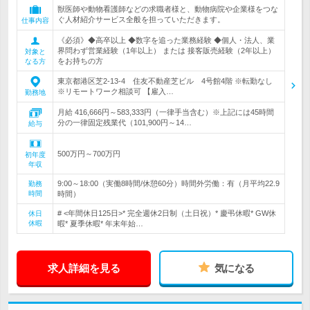
獣医師や動物看護師などの求職者様と、動物病院や企業様をつな
ぐ人材紹介サービス全般を担っていただきます。
仕事内容
《必須》◆高卒以上 ◆数字を追った業務経験 ◆個人・法人、業
界問わず営業経験（1年以上） または 接客販売経験（2年以上）
対象と
をお持ちの方
なる方
東京都港区芝2-13-4 住友不動産芝ビル 4号館4階 ※転勤なし
※リモートワーク相談可 【雇入…
勤務地
月給 416,666円～583,333円（一律手当含む）※上記には45時間
分の一律固定残業代（101,900円～14…
給与
500万円～700万円
初年度
年収
9:00～18:00（実働8時間/休憩60分）時間外労働：有（月平均22.9
勤務
時間
時間）
# <年間休日125日>* 完全週休2日制（土日祝）* 慶弔休暇* GW休
休日
休暇
暇* 夏季休暇* 年末年始…
求人詳細を見る
気になる