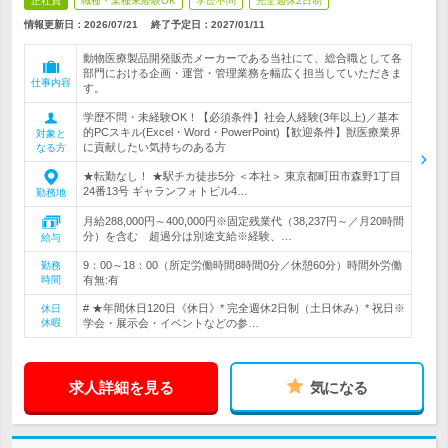
正社員
職種・業種未経験OK
学歴不問
完全週休2日制
情報更新日：2026/07/21
終了予定日：
2027/01/11
動物医療製品開発販売メーカーである当社にて、総合職として各
部門における企画・運営・管理業務を幅広く担当していただきま
仕事内容
す。
学歴不問・未経験OK！【必須条件】社会人経験(3年以上)／基本
的PCスキル(Excel・Word・PowerPoint)【歓迎条件】獣医療業界
対象と
に貢献したい気持ちのある方
なる方
★転勤なし！ ★駅チカ徒歩5分 ＜本社＞ 東京都町田市森野1丁目
24番13号 ギャランフォトビル4…
勤務地
月給288,000円～400,000円※固定残業代（38,237円～／月20時間
分）を含む 超過分は別途支給※経験、…
給与
9：00～18：00（所定労働時間8時間0分／休憩60分）時間外労働
勤務
時間
有無:有
# ★年間休日120日《休日》* 完全週休2日制（土日休み）* 祝日※
休日
休暇
学会・展示会・イベントなどの参…
求人詳細を見る
気になる