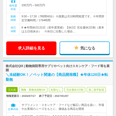
330万円～500万円
初年度
年収
9:00～17:30（7時間40分）※残業は月10時間程度です。※年間所
勤務
時間
定労働時間／1794時間
# ★年間休日131日（前年度実績）【休日】完全週休2日制（基本
休日
休暇
は土日祝休み） ※休日に出勤した場合…
求人詳細を見る
気になる
株式会社QIX | 動物病院専用サプリやペット向けスキンケア・フード等を展
開
＼未経験OK！／ペット関連の【商品開発職】★年休120日★転
勤無
正社員
職種・業種未経験OK
転勤なし
完全週休2日制
第二新卒歓迎
情報更新日：2026/07/17
終了予定日：
2027/01/07
サプリメント・スキンケア・フードなど幅広い商品を扱い、市場
やお客様のニーズをもとに、価値ある商品を開発
仕事内容