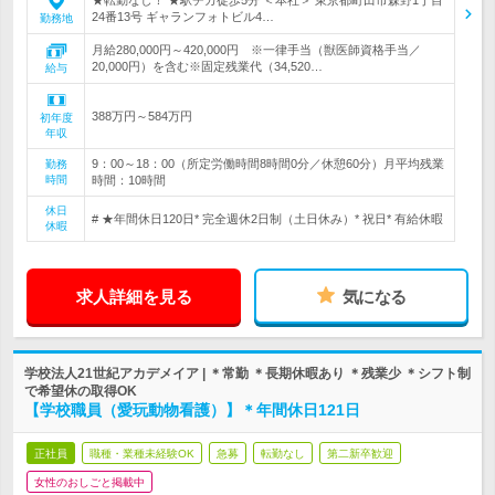
★転勤なし！ ★駅チカ徒歩5分 ＜本社＞ 東京都町田市森野1丁目
24番13号 ギャランフォトビル4…
勤務地
月給280,000円～420,000円 ※一律手当（獣医師資格手当／
20,000円）を含む※固定残業代（34,520…
給与
388万円～584万円
初年度
年収
9：00～18：00（所定労働時間8時間0分／休憩60分）月平均残業
勤務
時間
時間：10時間
休日
# ★年間休日120日* 完全週休2日制（土日休み）* 祝日* 有給休暇
休暇
求人詳細を見る
気になる
学校法人21世紀アカデメイア | ＊常勤 ＊長期休暇あり ＊残業少 ＊シフト制
で希望休の取得OK
【学校職員（愛玩動物看護）】＊年間休日121日
正社員
職種・業種未経験OK
急募
転勤なし
第二新卒歓迎
女性のおしごと掲載中