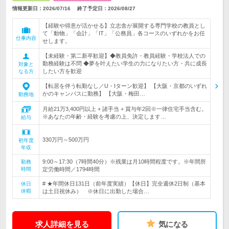
情報更新日：2026/07/16
終了予定日：
2026/08/27
【経験や得意が活かせる】立志舎が展開する専門学校の教員とし
て「動物」「会計」「IT」「公務員」各コースのいずれかをお任
仕事内容
せします。
【未経験・第二新卒歓迎】◆教員免許・教員経験・学校法人での
勤務経験は不問 ◆夢を叶えたい学生の力になりたい方・共に成長
対象と
したい方を歓迎
なる方
【転居を伴う転勤なし／U・Iターン歓迎】 【大阪・京都のいずれ
かのキャンパスに勤務】 【大阪・梅田…
勤務地
月給21万3,400円以上 + 諸手当 + 賞与年2回※一律住宅手当含む。
※あなたの年齢・経験を考慮の上、決定します…
給与
330万円～500万円
初年度
年収
9:00～17:30（7時間40分）※残業は月10時間程度です。※年間所
勤務
時間
定労働時間／1794時間
# ★年間休日131日（前年度実績）【休日】完全週休2日制（基本
休日
休暇
は土日祝休み） ※休日に出勤した場合…
求人詳細を見る
気になる