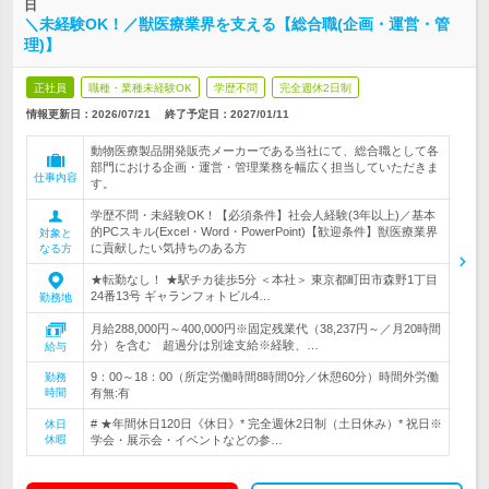
日
＼未経験OK！／獣医療業界を支える【総合職(企画・運営・管
理)】
正社員
職種・業種未経験OK
学歴不問
完全週休2日制
情報更新日：2026/07/21
終了予定日：
2027/01/11
動物医療製品開発販売メーカーである当社にて、総合職として各
部門における企画・運営・管理業務を幅広く担当していただきま
仕事内容
す。
学歴不問・未経験OK！【必須条件】社会人経験(3年以上)／基本
的PCスキル(Excel・Word・PowerPoint)【歓迎条件】獣医療業界
対象と
に貢献したい気持ちのある方
なる方
★転勤なし！ ★駅チカ徒歩5分 ＜本社＞ 東京都町田市森野1丁目
24番13号 ギャランフォトビル4…
勤務地
月給288,000円～400,000円※固定残業代（38,237円～／月20時間
分）を含む 超過分は別途支給※経験、…
給与
9：00～18：00（所定労働時間8時間0分／休憩60分）時間外労働
勤務
時間
有無:有
# ★年間休日120日《休日》* 完全週休2日制（土日休み）* 祝日※
休日
休暇
学会・展示会・イベントなどの参…