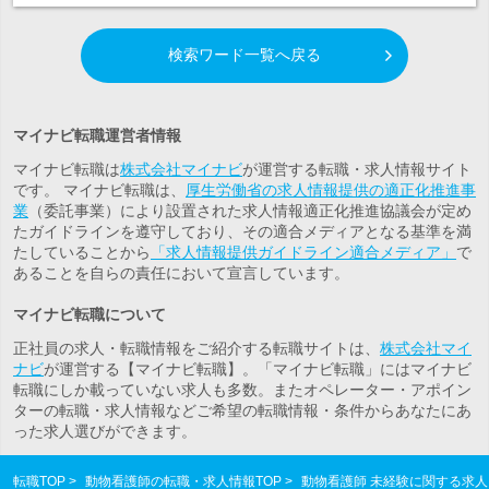
検索ワード一覧へ戻る
マイナビ転職運営者情報
マイナビ転職は
株式会社マイナビ
が運営する転職・求人情報サイト
です。 マイナビ転職は、
厚生労働省の求人情報提供の適正化推進事
業
（委託事業）により設置された求人情報適正化推進協議会が定め
たガイドラインを遵守しており、その適合メディアとなる基準を満
たしていることから
「求人情報提供ガイドライン適合メディア」
で
あることを自らの責任において宣言しています。
マイナビ転職について
正社員の求人・転職情報をご紹介する転職サイトは、
株式会社マイ
ナビ
が運営する【マイナビ転職】。「マイナビ転職」にはマイナビ
転職にしか載っていない求人も多数。また
オペレーター・アポイン
ター
の転職・求人情報などご希望の転職情報・条件からあなたにあ
った求人選びができます。
転職TOP
動物看護師の転職・求人情報TOP
動物看護師 未経験に関する求