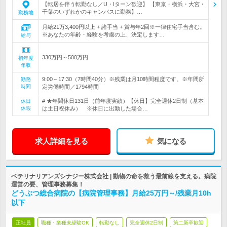
【転居を伴う転勤なし／U・Iターン歓迎】 【東京・横浜・大宮・
千葉のいずれかのキャンパスに勤務】…
勤務地
月給21万3,400円以上 + 諸手当 + 賞与年2回※一律住宅手当含む。
※あなたの年齢・経験を考慮の上、決定します…
給与
330万円～500万円
初年度
年収
9:00～17:30（7時間40分）※残業は月10時間程度です。※年間所
勤務
時間
定労働時間／1794時間
# ★年間休日131日（前年度実績）【休日】完全週休2日制（基本
休日
休暇
は土日祝休み） ※休日に出勤した場合…
求人詳細を見る
気になる
ベテリナリアンズシナジー株式会社 | 動物の命を救う最前線を支える。病院
運営の要、管理事務募集！
どうぶつ総合病院の【病院管理事務】月給25万円～/残業月10h
以下
正社員
職種・業種未経験OK
転勤なし
完全週休2日制
第二新卒歓迎