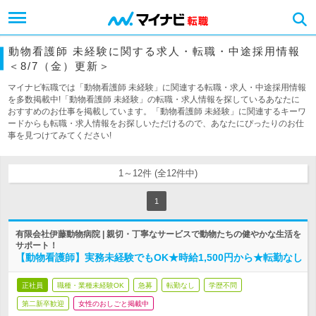
動物看護師 未経験に関する求人・転職・中途採用情報
＜8/7（金）更新＞
マイナビ転職では「動物看護師 未経験」に関連する転職・求人・中途採用情報
を多数掲載中!「動物看護師 未経験」の転職・求人情報を探しているあなたに
おすすめのお仕事を掲載しています。「動物看護師 未経験」に関連するキーワ
ードからも転職・求人情報をお探しいただけるので、あなたにぴったりのお仕
事を見つけてみてください!
1～12件 (全12件中)
1
有限会社伊藤動物病院 | 親切・丁寧なサービスで動物たちの健やかな生活を
サポート！
【動物看護師】実務未経験でもOK★時給1,500円から★転勤なし
正社員
職種・業種未経験OK
急募
転勤なし
学歴不問
第二新卒歓迎
女性のおしごと掲載中