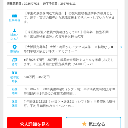
情報更新日：2026/07/21
終了予定日：
2027/01/11
【学生の成長を間近で実感！】 ◎愛玩動物看護学科の教員とし
て、座学・実習の指導から就職支援までサポートしていただきま
仕事内容
す。
【 未経験歓迎／教員の資格はなくてOK 】◎年齢・性別不問
対象と
※「愛玩動物看護師」の資格をお持ちの方
なる方
【大阪限定募集】 大阪・梅田からアクセス抜群！ ※転勤なし ■
専門学校大阪ビジネス・アカデミー 〒…
勤務地
■月給28.4万円～38万円＋報奨金※経験やスキルを考慮し決定し
ます。※上記月給には固定残業代（54,000円～72…
給与
340万円～456万円
初年度
年収
09：00～18：00※実働8時間（シフト制）※平均残業時間は月30
勤務
時間
時間以内※1年単位の変形労働時間…
# 年間休日121日《 休日 》■週休2日（シフト制）※希望休も取得
休日
休暇
可。平均月10日休み※イベントの…
求人詳細を見る
気になる