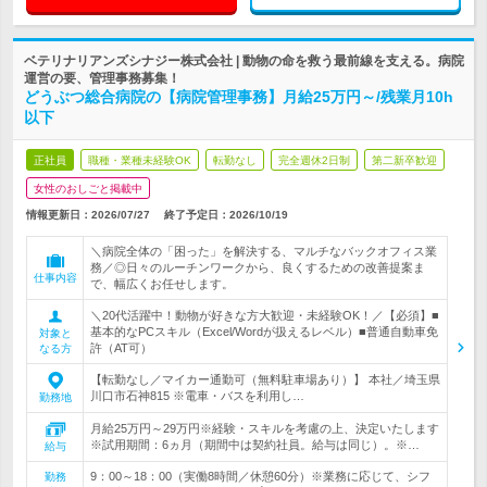
ベテリナリアンズシナジー株式会社 | 動物の命を救う最前線を支える。病院
運営の要、管理事務募集！
どうぶつ総合病院の【病院管理事務】月給25万円～/残業月10h
以下
正社員
職種・業種未経験OK
転勤なし
完全週休2日制
第二新卒歓迎
女性のおしごと掲載中
情報更新日：2026/07/27
終了予定日：
2026/10/19
＼病院全体の「困った」を解決する、マルチなバックオフィス業
務／◎日々のルーチンワークから、良くするための改善提案ま
仕事内容
で、幅広くお任せします。
＼20代活躍中！動物が好きな方大歓迎・未経験OK！／【必須】■
基本的なPCスキル（Excel/Wordが扱えるレベル）■普通自動車免
対象と
許（AT可）
なる方
【転勤なし／マイカー通勤可（無料駐車場あり）】 本社／埼玉県
川口市石神815 ※電車・バスを利用し…
勤務地
月給25万円～29万円※経験・スキルを考慮の上、決定いたします
※試用期間：6ヵ月（期間中は契約社員。給与は同じ）。※…
給与
9：00～18：00（実働8時間／休憩60分）※業務に応じて、シフ
勤務