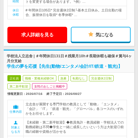
時間
トを変更する場合があります。└例）…
# 年間休日105日* 完全週休2日制└基本土日休み。土日出勤の場
休日
休暇
合、振替休日を取得* 冬季休暇* …
求人詳細を見る
気になる
学校法人立志舎 | ＃年間休日131日＃残業月10h＃長期休暇も確保＃賞与4ヶ
月分支給
学生の夢を応援【先生(動物/エンタメ/会計/IT/鉄道・観光)】
正社員
職種・業種未経験OK
急募
転勤なし
完全週休2日制
第二新卒歓迎
女性のおしごと掲載中
情報更新日：2026/07/16
終了予定日：
2026/08/27
立志舎が展開する専門学校の教員として「動物」「エンタメ」
「会計」「IT」「鉄道・観光」「グローバル」各コースのいずれ
仕事内容
かをお任せします。
【未経験・第二新卒歓迎】◆教員免許・教員経験・学校法人での
勤務経験は不問◆学生と一緒に成長したいという方は大歓迎◎前
対象と
職の経験や資格が活かせる
なる方