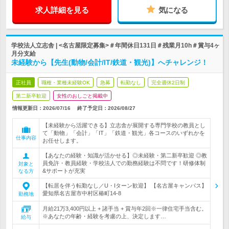
求人詳細を見る
気になる
学校法人立志舎 | <名古屋限定募集>＃年間休日131日＃残業月10h＃賞与4ヶ
月分支給
未経験から【先生(動物/会計/IT/鉄道・観光)】へチャレンジ！
正社員
職種・業種未経験OK
急募
転勤なし
完全週休2日制
第二新卒歓迎
女性のおしごと掲載中
情報更新日：2026/07/16
終了予定日：
2026/08/27
【未経験から活躍できる】立志舎が展開する専門学校の教員とし
て「動物」「会計」「IT」「鉄道・観光」各コースのいずれかを
仕事内容
お任せします。
【あなたの経験・知識が活かせる】◎未経験・第二新卒歓迎 ◎教
員免許・教員経験・学校法人での勤務経験は不問です！研修体制
対象と
&サポートが充実
なる方
【転居を伴う転勤なし／U・Iターン歓迎】 【名古屋キャンパス】
愛知県名古屋市中村区椿町14-8
勤務地
月給21万3,400円以上 + 諸手当 + 賞与年2回※一律住宅手当含む。
※あなたの年齢・経験を考慮の上、決定します…
給与