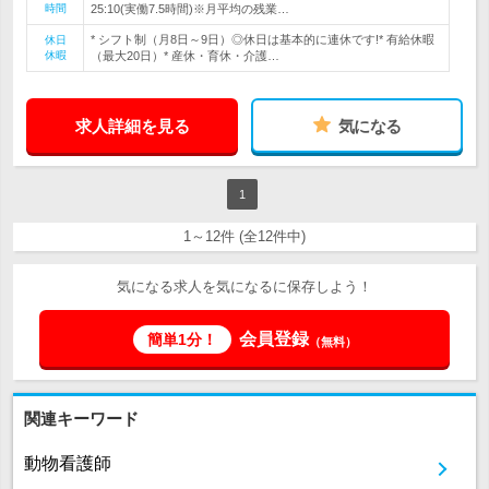
時間
25:10(実働7.5時間)※月平均の残業…
* シフト制（月8日～9日）◎休日は基本的に連休です!* 有給休暇
休日
休暇
（最大20日）* 産休・育休・介護…
求人詳細を見る
気になる
1
1～12件 (全12件中)
気になる求人を気になるに保存しよう！
会員登録
簡単1分！
（無料）
関連キーワード
動物看護師