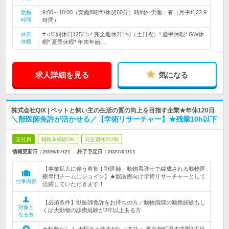
9:00～18:00（実働8時間/休憩60分）時間外労働：有（月平均22.9
勤務
時間
時間）
# <年間休日125日>* 完全週休2日制（土日祝）* 慶弔休暇* GW休
休日
休暇
暇* 夏季休暇* 年末年始…
求人詳細を見る
気になる
株式会社QIX | ペットと飼い主の生活の質の向上を目指す企業★年休120日
＼獣医師免許が活かせる／【学術リサーチャー】★残業10h以下
正社員
職種未経験OK
完全週休2日制
情報更新日：2026/07/21
終了予定日：
2027/01/11
【事業拡大に伴う募集！獣医師・動物看護士で編成される動物医
療専門チームにジョイン】★獣医療向け学術リサーチャーとして
仕事内容
活躍していただきます！
【必須条件】獣医師免許をお持ちの方／動物病院の勤務経験もし
対象と
くは大動物の診療経験が2年以上ある方
なる方