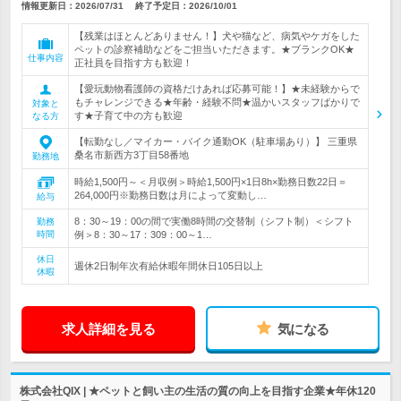
情報更新日：2026/07/31
終了予定日：
2026/10/01
【残業はほとんどありません！】犬や猫など、病気やケガをした
ペットの診察補助などをご担当いただきます。★ブランクOK★
仕事内容
正社員を目指す方も歓迎！
【愛玩動物看護師の資格だけあれば応募可能！】★未経験からで
もチャレンジできる★年齢・経験不問★温かいスタッフばかりで
対象と
す★子育て中の方も歓迎
なる方
【転勤なし／マイカー・バイク通勤OK（駐車場あり）】 三重県
桑名市新西方3丁目58番地
勤務地
時給1,500円～＜月収例＞時給1,500円×1日8h×勤務日数22日＝
264,000円※勤務日数は月によって変動し…
給与
8：30～19：00の間で実働8時間の交替制（シフト制）＜シフト
勤務
時間
例＞8：30～17：309：00～1…
休日
週休2日制年次有給休暇年間休日105日以上
休暇
求人詳細を見る
気になる
株式会社QIX | ★ペットと飼い主の生活の質の向上を目指す企業★年休120