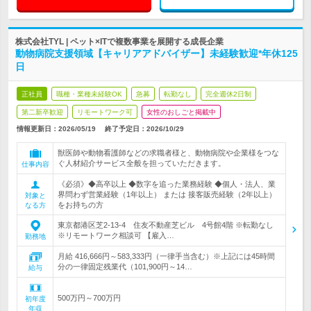
株式会社TYL | ペット×ITで複数事業を展開する成長企業
動物病院支援領域【キャリアアドバイザー】未経験歓迎*年休125
日
正社員
職種・業種未経験OK
急募
転勤なし
完全週休2日制
第二新卒歓迎
リモートワーク可
女性のおしごと掲載中
情報更新日：2026/05/19
終了予定日：
2026/10/29
獣医師や動物看護師などの求職者様と、動物病院や企業様をつな
ぐ人材紹介サービス全般を担っていただきます。
仕事内容
《必須》◆高卒以上 ◆数字を追った業務経験 ◆個人・法人、業
界問わず営業経験（1年以上） または 接客販売経験（2年以上）
対象と
をお持ちの方
なる方
東京都港区芝2-13-4 住友不動産芝ビル 4号館4階 ※転勤なし
※リモートワーク相談可 【雇入…
勤務地
月給 416,666円～583,333円（一律手当含む）※上記には45時間
分の一律固定残業代（101,900円～14…
給与
500万円～700万円
初年度
年収