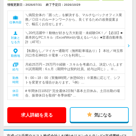
情報更新日：2026/07/31
終了予定日：
2026/10/29
＼病院全体の「困った」を解決する、マルチなバックオフィス業
務／◎日々のルーチンワークから、良くするための改善提案ま
仕事内容
で、幅広くお任せします。
＼20代活躍中！動物が好きな方大歓迎・未経験OK！／【必須】■
基本的なPCスキル（Excel/Wordが扱えるレベル）■普通自動車免
対象と
許（AT可）
なる方
【転勤なし／マイカー通勤可（無料駐車場あり）】 本社／埼玉県
川口市石神815 ※電車・バスを利用し…
勤務地
月給25万円～29万円※経験・スキルを考慮の上、決定いたします
※試用期間：6ヵ月（期間中は契約社員。給与は同じ）。※…
給与
9：00～18：00（実働8時間／休憩60分）※業務に応じて、シフ
勤務
時間
トを変更する場合があります。└例）…
# 年間休日105日* 完全週休2日制└基本土日休み。土日出勤の場
休日
休暇
合、振替休日を取得* 冬季休暇* …
求人詳細を見る
気になる