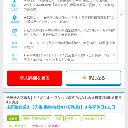
学歴不問・未経験OK！【必須条件】基本的PCスキル(Excel・
Word・PowerPoint)【歓迎条件】獣医療業界に貢献したい気持ち
対象と
のある方
なる方
★転勤なし！ ★駅チカ徒歩5分 ＜本社＞ 東京都町田市森野1丁目
24番13号 ギャランフォトビル4…
勤務地
月給288,000円～400,000円※固定残業代（38,237円～／月20時間
分）を含む 超過分は別途支給※経験、…
給与
9：00～18：00（所定労働時間8時間0分／休憩60分）時間外労働
勤務
時間
有無:有
# ★年間休日120日《休日》* 完全週休2日制（土日休み）* 祝日※
休日
休暇
学会・展示会・イベントなどの参…
求人詳細を見る
気になる
学校法人立志舎 | ＃「どこま～でも♪」のCMでおなじみ＃残業月10h＃賞与
4ヶ月分
未経験歓迎★【先生(動物/会計/IT/公務員)】★年間休日131日
正社員
職種・業種未経験OK
急募
転勤なし
完全週休2日制
第二新卒歓迎
女性のおしごと掲載中