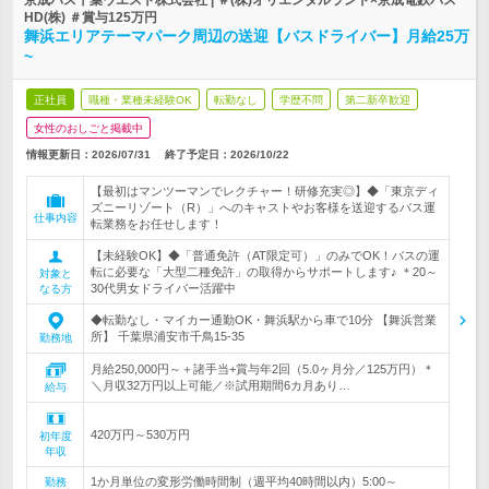
京成バス千葉ウエスト株式会社 | ＃(株)オリエンタルランド×京成電鉄バス
HD(株) ＃賞与125万円
舞浜エリアテーマパーク周辺の送迎【バスドライバー】月給25万
~
正社員
職種・業種未経験OK
転勤なし
学歴不問
第二新卒歓迎
女性のおしごと掲載中
情報更新日：2026/07/31
終了予定日：
2026/10/22
【最初はマンツーマンでレクチャー！研修充実◎】◆「東京ディ
ズニーリゾート（R）」へのキャストやお客様を送迎するバス運
仕事内容
転業務をお任せします！
【未経験OK】◆「普通免許（AT限定可）」のみでOK！バスの運
転に必要な「大型二種免許」の取得からサポートします♪ ＊20～
対象と
30代男女ドライバー活躍中
なる方
◆転勤なし・マイカー通勤OK・舞浜駅から車で10分 【舞浜営業
所】 千葉県浦安市千鳥15-35
勤務地
月給250,000円～＋諸手当+賞与年2回（5.0ヶ月分／125万円）＊
＼月収32万円以上可能／※試用期間6カ月あり…
給与
420万円～530万円
初年度
年収
1か月単位の変形労働時間制（週平均40時間以内）5:00～
勤務