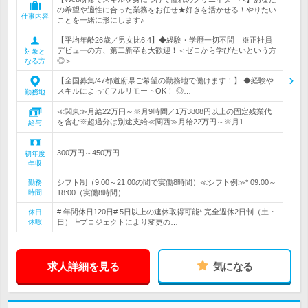
の希望や適性に合った業務をお任せ★好きを活かせる！やりたい
仕事内容
ことを一緒に形にします♪
【平均年齢26歳／男女比6:4】◆経験・学歴一切不問 ※正社員
デビューの方、第二新卒も大歓迎！＜ゼロから学びたいという方
対象と
◎＞
なる方
【全国募集/47都道府県ご希望の勤務地で働けます！】 ◆経験や
スキルによってフルリモートOK！ ◎…
勤務地
≪関東≫月給22万円～※月9時間／1万3808円以上の固定残業代
を含む※超過分は別途支給≪関西≫月給22万円～※月1…
給与
300万円～450万円
初年度
年収
シフト制（9:00～21:00の間で実働8時間）≪シフト例≫* 09:00～
勤務
時間
18:00（実働8時間）…
# 年間休日120日# 5日以上の連休取得可能* 完全週休2日制（土・
休日
休暇
日）┗プロジェクトにより変更の…
求人詳細を見る
気になる