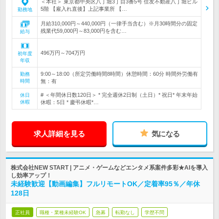
＜本社＞ 東京都中央区八丁堀3丁目3番5号 住友不動産八丁堀ビル
5階 【雇入れ直後】上記事業所 【…
勤務地
月給310,000円～440,000円（一律手当含む）※月30時間分の固定
残業代59,000円～83,000円を含む…
給与
496万円～704万円
初年度
年収
9:00～18:00（所定労働時間8時間）休憩時間：60分 時間外労働有
勤務
時間
無：有
# ＜年間休日数120日＞ * 完全週休2日制（土日）* 祝日* 年末年始
休日
休暇
休暇：5日 * 慶弔休暇*…
求人詳細を見る
気になる
株式会社NEW START | アニメ・ゲームなどエンタメ系案件多彩★AIを導入
し効率アップ！
未経験歓迎【動画編集】フルリモートOK／定着率95％／年休
128日
正社員
職種・業種未経験OK
急募
転勤なし
学歴不問