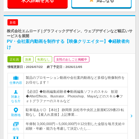
求人詳細を見る
気になる
新着
株式会社エムロード | グラフィックデザイン、ウェブデザインなど幅広いサ
ービスを展開
PV・会社案内動画を制作する【映像クリエイター】◆経験者向
け
正社員
急募
転勤なし
女性のおしごと掲載中
情報更新日：2026/07/22
終了予定日：
2026/11/05
製品のプロモーション動画や会社案内動画など多様な映像制作を
お任せします！
仕事内容
【必須】◆動画編集経験者◆動画編集ソフトのスキル 歓迎
◆AfterEffects、Illustrator、Photoshop、Mayaなどのスキル◆フ
対象と
ォトグラファーのスキルなど
なる方
駐車場あり◎ 【本社】 静岡県 浜松市中央区上新屋町229番23 転
勤なし 【雇入れ直後】上記事業…
勤務地
年俸制 3,000,000円～5,000,000円※12分割した金額を毎月支給※
経験・年齢・能力を考慮して決定いたし…
給与