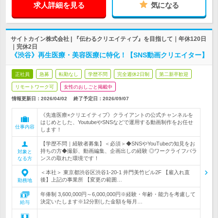
求人詳細を見る
気になる
サイトカイン株式会社 | 『伝わるクリエイティブ』を目指して｜年休120日
｜完休2日
《渋谷》再生医療・美容医療に特化！【SNS動画クリエイター】
正社員
急募
転勤なし
学歴不問
完全週休2日制
第二新卒歓迎
リモートワーク可
女性のおしごと掲載中
情報更新日：2026/04/02
終了予定日：
2026/09/07
《先進医療×クリエイティブ》クライアントの公式チャンネルを
はじめとした、YoutubeやSNSなどで運用する動画制作をお任せ
仕事内容
します！
【学歴不問｜経験者募集】＜必須＞◆SNSやYouTubeの知見をお
持ちの方◆撮影、動画編集、企画出しの経験 ◎ワークライフバラ
対象と
ンスの取れた環境です！
なる方
＜本社＞ 東京都渋谷区渋谷1-20-1 井門美竹ビル2F 【雇入れ直
後】上記の事業所 【変更の範囲…
勤務地
年俸制 3,600,000円～6,000,000円※経験・年齢・能力を考慮して
決定いたします※12分割した金額を毎月…
給与