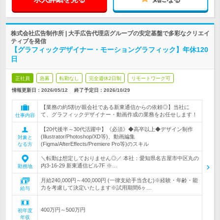
株式会社広告制作所 | 大手広告代理店グループの安定基盤で多彩なクリエイ
ティブを発信
【グラフィックデザイナー・モーショングラフィック】年休120
日
正社員
急募
転勤なし
完全週休2日制
リモートワーク可
情報更新日：2026/05/12
終了予定日：
2026/10/29
【業務の約5割が親会社である新東通信からの依頼◎】当社に
て、グラフィックデザイナー・動画作成の業務をお任せします！
仕事内容
【20代後半～30代活躍中】《必須》◆高卒以上◆デザイン制作
(Illustrator/Photoshop/XD等)、動画編集
対象と
(Figma/AfterEffects/Premiere Pro等)のスキル
なる方
＼転勤は想定しておりません◎／ 本社：愛知県名古屋市中区丸の
内3-16-29 新東通信ビル7F ※…
勤務地
月給240,000円～400,000円 (一律支給手当含む)※経験・年齢・能
力を考慮して決定いたします※試用期間6ヶ…
給与
400万円～500万円
初年度
年収