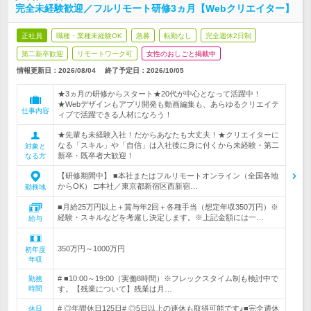
完全未経験歓迎／フルリモート研修3ヵ月【Webクリエイター】
正社員
職種・業種未経験OK
急募
転勤なし
完全週休2日制
第二新卒歓迎
リモートワーク可
女性のおしごと掲載中
情報更新日：2026/08/04
終了予定日：
2026/10/05
★3ヵ月の研修からスタート★20代が中心となって活躍中！
★Webデザインもアプリ開発も動画編集も、あらゆるクリエイテ
仕事内容
ィブで活躍できる人材になろう！
★先輩も未経験入社！だからあなたも大丈夫！★クリエイターに
なる「スキル」や「自信」は入社後に身に付くから未経験・第二
対象と
新卒・既卒者大歓迎！
なる方
【研修期間中】 ■本社またはフルリモートオンライン（全国各地
からOK） □本社／東京都新宿区西新宿…
勤務地
■月給25万円以上＋賞与年2回＋各種手当（想定年収350万円）※
経験・スキルなどを考慮し決定します。※上記金額には一…
給与
350万円～1000万円
初年度
年収
# ■10:00～19:00（実働8時間）※フレックスタイム制も検討中で
勤務
時間
す。【残業について】残業は月…
# ◎年間休日125日# ◎5日以上の連休も取得可能です♪■完全週休
休日