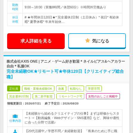
勤務
9:00～18:00（実働8時間／休憩60分）※時間外労働あり
時間
# ★年間休日120日★* 完全週休2日制（土日休み）* 祝日* 有給休
休日
休暇
暇* 夏季休暇* 年末年始休…
求人詳細を見る
気になる
株式会社AXIS ONE | アニメ・ゲーム好き歓迎＊ネイルピアス&ヘアカラー
自由＊私服OK
完全未経験OK★リモート可★年休120日【クリエイティブ総合
職】
正社員
職種・業種未経験OK
急募
転勤なし
学歴不問
完全週休2日制
第二新卒歓迎
リモートワーク可
女性のおしごと掲載中
情報更新日：2026/07/21
終了予定日：
2026/08/20
【未経験から始めるクリエイティブの仕事】まずは研修からスタ
ート⇒【動画編集・Webデザイン・SNS運用】など、興味や適性
仕事内容
に合った分野で活躍♪
【20代活躍中／学歴不問／未経験歓迎】 「将来のために手に職