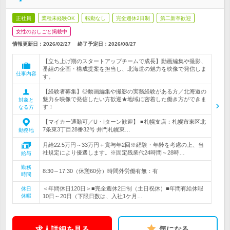
正社員
業種未経験OK
転勤なし
完全週休2日制
第二新卒歓迎
女性のおしごと掲載中
情報更新日：2026/02/27
終了予定日：
2026/08/27
【立ち上げ期のスタートアップチームで成長】動画編集や撮影、
番組の企画・構成提案を担当し、北海道の魅力を映像で発信しま
仕事内容
す。
【経験者募集】◎動画編集や撮影の実務経験がある方／北海道の
魅力を映像で発信したい方歓迎★地域に密着した働き方ができま
対象と
す！
なる方
【マイカー通勤可／U・Iターン歓迎】 ■札幌支店：札幌市東区北
7条東3丁目28番32号 井門札幌東…
勤務地
月給22.5万円～33万円＋賞与年2回※経験・年齢を考慮の上、当
社規定により優遇します。※固定残業代24時間～28時…
給与
勤務
8:30～17:30（休憩60分）時間外労働有無：有
時間
＜年間休日120日＞■完全週休2日制（土日祝休）■年間有給休暇
休日
休暇
10日～20日（下限日数は、入社1ケ月…
求人詳細を見る
気になる