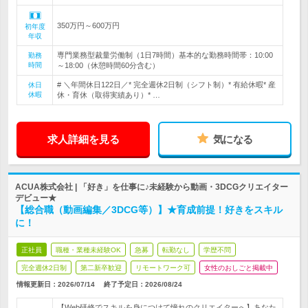
350万円～600万円
初年度
年収
専門業務型裁量労働制（1日7時間）基本的な勤務時間帯：10:00
勤務
時間
～18:00（休憩時間60分含む）
# ＼年間休日122日／* 完全週休2日制（シフト制）* 有給休暇* 産
休日
休暇
休・育休（取得実績あり）* …
求人詳細を見る
気になる
ACUA株式会社 | 「好き」を仕事に♪未経験から動画・3DCGクリエイター
デビュー★
【総合職（動画編集／3DCG等）】★育成前提！好きをスキル
に！
正社員
職種・業種未経験OK
急募
転勤なし
学歴不問
完全週休2日制
第二新卒歓迎
リモートワーク可
女性のおしごと掲載中
情報更新日：2026/07/14
終了予定日：
2026/08/24
【Web研修でスキルを身につけて憧れのクリエイターへ】あなた