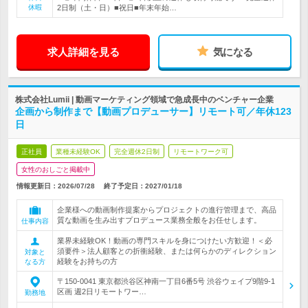
休暇
2日制（土・日）■祝日■年末年始…
求人詳細を見る
気になる
株式会社Lumii | 動画マーケティング領域で急成長中のベンチャー企業
企画から制作まで【動画プロデューサー】リモート可／年休123
日
正社員
業種未経験OK
完全週休2日制
リモートワーク可
女性のおしごと掲載中
情報更新日：2026/07/28
終了予定日：
2027/01/18
企業様への動画制作提案からプロジェクトの進行管理まで、高品
質な動画を生み出すプロデュース業務全般をお任せします。
仕事内容
業界未経験OK！動画の専門スキルを身につけたい方歓迎！＜必
須要件＞法人顧客との折衝経験、または何らかのディレクション
対象と
経験をお持ちの方
なる方
〒150-0041 東京都渋谷区神南一丁目6番5号 渋谷ウェイプ9階9-1
区画 週2日リモートワー…
勤務地