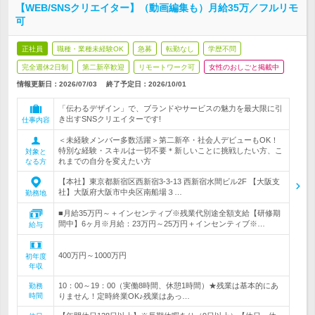
【WEB/SNSクリエイター】（動画編集も）月給35万／フルリモ
可
正社員
職種・業種未経験OK
急募
転勤なし
学歴不問
完全週休2日制
第二新卒歓迎
リモートワーク可
女性のおしごと掲載中
情報更新日：2026/07/03
終了予定日：
2026/10/01
「伝わるデザイン」で、ブランドやサービスの魅力を最大限に引
き出すSNSクリエイターです!
仕事内容
＜未経験メンバー多数活躍＞第二新卒・社会人デビューもOK！
特別な経験・スキルは一切不要＊新しいことに挑戦したい方、こ
対象と
れまでの自分を変えたい方
なる方
【本社】東京都新宿区西新宿3-3-13 西新宿水間ビル2F 【大阪支
社】大阪府大阪市中央区南船場３…
勤務地
■月給35万円～＋インセンティブ※残業代別途全額支給【研修期
間中】6ヶ月※月給：23万円～25万円＋インセンティブ※…
給与
400万円～1000万円
初年度
年収
10：00～19：00（実働8時間、休憩1時間）★残業は基本的にあ
勤務
時間
りません！定時終業OK♪残業はあっ…