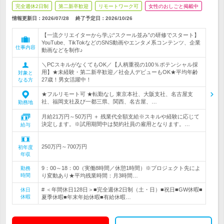
完全週休2日制
第二新卒歓迎
リモートワーク可
女性のおしごと掲載中
情報更新日：2026/07/28
終了予定日：
2026/10/26
【一流クリエイターから学ぶ“スクール並み”の研修でスタート】
YouTube、TikTokなどのSNS動画やエンタメ系コンテンツ、企業
仕事内容
動画などを制作♪
＼PCスキルがなくてもOK／【人柄重視の100％ポテンシャル採
用】★未経験・第二新卒歓迎／社会人デビューもOK★平均年齢
対象と
27歳！男女活躍中！
なる方
★フルリモート可 ★転勤なし 東京本社、大阪支社、名古屋支
社、福岡支社及び一都三県、関西、名古屋、…
勤務地
月給21万円～50万円 ＋ 残業代全額支給※スキルや経験に応じて
決定します。※試用期間中は契約社員の雇用となります。…
給与
250万円～700万円
初年度
年収
9：00～18：00（実働8時間／休憩1時間）※プロジェクト先によ
勤務
時間
り変動あり★平均残業時間：月3時間…
# ＜年間休日128日＞■完全週休2日制（土・日）■祝日■GW休暇■
休日
休暇
夏季休暇■年末年始休暇■有給休暇…