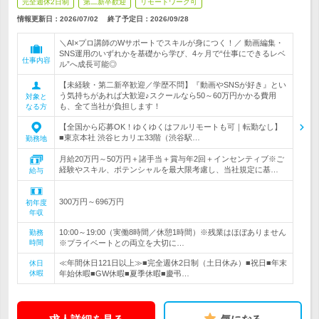
完全週休2日制
第二新卒歓迎
リモートワーク可
情報更新日：2026/07/02
終了予定日：
2026/09/28
＼AI×プロ講師のWサポートでスキルが身につく！／ 動画編集・
SNS運用のいずれかを基礎から学び、4ヶ月で“仕事にできるレベ
仕事内容
ル”へ成長可能◎
【未経験・第二新卒歓迎／学歴不問】『動画やSNSが好き』とい
う気持ちがあれば大歓迎♪スクールなら50～60万円かかる費用
対象と
も、全て当社が負担します！
なる方
【全国から応募OK！ゆくゆくはフルリモートも可｜転勤なし】
■東京本社 渋谷ヒカリエ33階（渋谷駅…
勤務地
月給20万円～50万円＋諸手当＋賞与年2回＋インセンティブ※ご
経験やスキル、ポテンシャルを最大限考慮し、当社規定に基…
給与
300万円～696万円
初年度
年収
10:00～19:00（実働8時間／休憩1時間）※残業はほぼありません
勤務
時間
※プライベートとの両立を大切に…
≪年間休日121日以上≫■完全週休2日制（土日休み）■祝日■年末
休日
休暇
年始休暇■GW休暇■夏季休暇■慶弔…