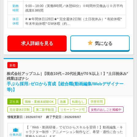
9:00～18:00（実働8時間／休憩60分）※時間外労働あり※月平均
勤務
時間
残業8.9時間
# ★年間休日128日★* 完全週休2日制（土日祝休み）* 有給休暇*
休日
休暇
年末年始休暇* GW休暇（約…
求人詳細を見る
気になる
新着
株式会社アップコム | 【現在10代～20代社員が70％以上！】*土日祝休み*
残業ほぼナシ
手ぶら採用♪ゼロから育成【総合職(動画編集/Webデザイナー
等)】
正社員
職種・業種未経験OK
急募
転勤なし
学歴不問
完全週休2日制
第二新卒歓迎
リモートワーク可
女性のおしごと掲載中
情報更新日：2026/07/07
終了予定日：
2026/09/07
【「Web・動画研修」でゼロからスキルを習得！】動画編集・キ
ャラクター制作・アニメーション制作など、希望・適性に合った
仕事内容
業務をお任せします。