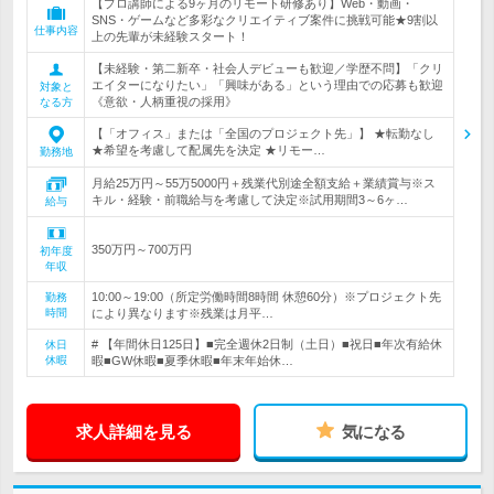
【プロ講師による9ヶ月のリモート研修あり】Web・動画・
SNS・ゲームなど多彩なクリエイティブ案件に挑戦可能★9割以
仕事内容
上の先輩が未経験スタート！
【未経験・第二新卒・社会人デビューも歓迎／学歴不問】「クリ
エイターになりたい」「興味がある」という理由での応募も歓迎
対象と
《意欲・人柄重視の採用》
なる方
【「オフィス」または「全国のプロジェクト先」】 ★転勤なし
★希望を考慮して配属先を決定 ★リモー…
勤務地
月給25万円～55万5000円＋残業代別途全額支給＋業績賞与※ス
キル・経験・前職給与を考慮して決定※試用期間3～6ヶ…
給与
350万円～700万円
初年度
年収
10:00～19:00（所定労働時間8時間 休憩60分）※プロジェクト先
勤務
時間
により異なります※残業は月平…
# 【年間休日125日】■完全週休2日制（土日）■祝日■年次有給休
休日
休暇
暇■GW休暇■夏季休暇■年末年始休…
求人詳細を見る
気になる