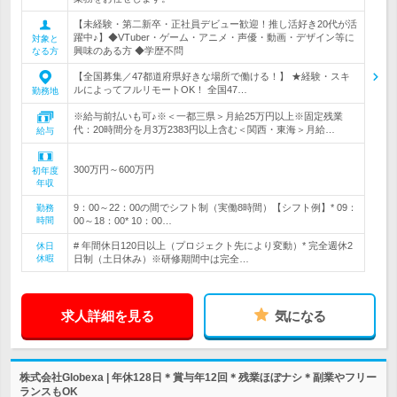
【未経験・第二新卒・正社員デビュー歓迎！推し活好き20代が活
躍中♪】◆VTuber・ゲーム・アニメ・声優・動画・デザイン等に
対象と
興味のある方 ◆学歴不問
なる方
【全国募集／47都道府県好きな場所で働ける！】 ★経験・スキ
ルによってフルリモートOK！ 全国47…
勤務地
※給与前払いも可♪※＜一都三県＞月給25万円以上※固定残業
代：20時間分を月3万2383円以上含む＜関西・東海＞月給…
給与
300万円～600万円
初年度
年収
9：00～22：00の間でシフト制（実働8時間）【シフト例】* 09：
勤務
時間
00～18：00* 10：00…
# 年間休日120日以上（プロジェクト先により変動）* 完全週休2
休日
休暇
日制（土日休み）※研修期間中は完全…
求人詳細を見る
気になる
株式会社Globexa | 年休128日＊賞与年12回＊残業ほぼナシ＊副業やフリー
ランスもOK