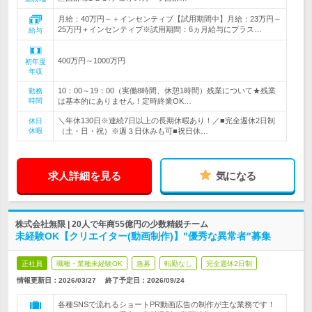
月給：40万円～＋インセンティブ【試用期間中】月給：23万円～
25万円＋インセンティブ※試用期間：6ヵ月給与にプラス…
給与
400万円～1000万円
初年度
年収
10：00～19：00（実働8時間、休憩1時間）残業について★残業
勤務
時間
は基本的にありません！定時終業OK…
＼年休130日※連続7日以上の長期休暇あり！／■完全週休2日制
休日
休暇
（土・日・祝）※週３日休みも可■祝日休…
求人詳細を見る
気になる
株式会社無限 | 20人で年商55億円の少数精鋭チーム
未経験OK【クリエイター(動画制作)】"優秀な異常者"募集
正社員
職種・業種未経験OK
急募
転勤なし
完全週休2日制
情報更新日：2026/03/27
終了予定日：
2026/09/24
各種SNSで流れるショートPR動画広告の制作が主な業務です！