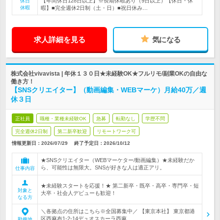
【年間休日128日以上】※長期休暇あり（9日以上）【休日・休
休日
休暇
暇】■完全週休2日制（土・日）■祝日休み…
求人詳細を見る
気になる
株式会社vivavista | 年休１３０日★未経験OK★フルリモ/副業OKの自由な
働き方！
【SNSクリエイター】（動画編集・WEBマーケ）月給40万／週
休３日
正社員
職種・業種未経験OK
急募
転勤なし
学歴不問
完全週休2日制
第二新卒歓迎
リモートワーク可
情報更新日：2026/07/29
終了予定日：
2026/10/12
★SNSクリエイター（WEBマーケター/動画編集）★未経験だか
ら、可能性は無限大。SNSが好きな人は適正アリ。
仕事内容
★未経験スタートを応援！★ 第二新卒・既卒・高卒・専門卒・短
対象と
大卒・社会人デビューも歓迎！
なる方
＼各拠点の住所はこちら※全国募集中／ 【東京本社】 東京都港
区西麻布1-2-14デュオスカーラ西麻…
勤務地