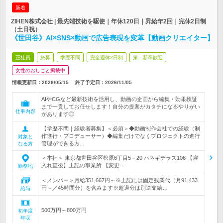
新着
ZIHEN株式会社 | 最先端技術を駆使｜年休120日｜昇給年2回｜完休2日制
（土日祝）
《世田谷》AI×SNS×動画で広告表現を変革【動画クリエイター】
正社員
急募
学歴不問
完全週休2日制
第二新卒歓迎
女性のおしごと掲載中
情報更新日：2026/05/15
終了予定日：
2026/11/05
AIやCGなど最新技術を活用し、動画の企画から編集・効果検証
まで一貫してお任せします！自分の提案がカタチになるやりがい
仕事内容
があります◎
【学歴不問｜経験者募集】＜必須＞◆動画制作会社での経験（制
作進行・プロデューサー）◆編集だけでなくプロジェクトの進行
対象と
管理ができる方...
なる方
＜本社＞ 東京都世田谷区松原6丁目5－20 ハネギテラス106 【雇
入れ直後】上記の事業所 【変更…
勤務地
＜メンバー＞月給351,667円～※上記には固定残業代（月91,433
円～／45時間分）を含みます※超過分は別途支給…
給与
500万円～800万円
初年度
年収