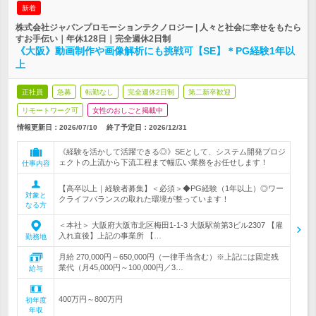
新着
株式会社ジャパンプロモーションテクノロジー | 人々と社会に幸せをもたら
すお手伝い｜年休128日｜完全週休2日制
《大阪》動画制作や画像解析にも挑戦可【SE】＊PG経験1年以
上
正社員
急募
転勤なし
完全週休2日制
第二新卒歓迎
リモートワーク可
女性のおしごと掲載中
情報更新日：2026/07/10
終了予定日：
2026/12/31
《経験を活かして活躍できる◎》SEとして、システム開発プロジ
ェクトの上流から下流工程まで幅広い業務をお任せします！
仕事内容
【高卒以上｜経験者募集】＜必須＞◆PG経験（1年以上）◎ワー
対象と
クライフバランスの取れた環境が整っています！
なる方
＜本社＞ 大阪府大阪市北区梅田1-1-3 大阪駅前第3ビル2307 【雇
入れ直後】上記の事業所 【…
勤務地
月給 270,000円～650,000円（一律手当含む）※上記には固定残
業代（月45,000円～100,000円／3…
給与
400万円～800万円
初年度
年収