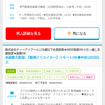
勤務
専門業務型裁量労働制（1日8時間30分）※参考／9:30～19:00
時間
# ＼年間休日120日／■完全週休2日制（土日）■祝日■有給休暇
休日
休暇
└10日～20日／下限は、入社半年経…
求人詳細を見る
気になる
株式会社ティーアイアール | 35歳以下全員面接★WEB面接OK☆引っ越し支
援制度★副業OK
未経験大歓迎♪【動画クリエイター】リモートOK◆年休120日以
上
正社員
職種・業種未経験OK
急募
転勤なし
学歴不問
完全週休2日制
第二新卒歓迎
リモートワーク可
女性のおしごと掲載中
情報更新日：2026/07/31
終了予定日：
2026/10/01
【プロの講師から直接指導を受けられる◎】動画編集スキル・ク
リエイティブスキルを学び、クリエイターデビュー！◆働きなが
仕事内容
ら必要なスキルを学べます
【未経験歓迎／35歳以下の方の募集】◎学歴不問｜第2新卒歓迎