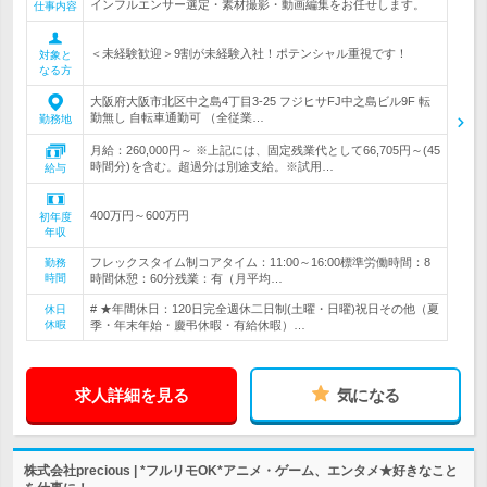
インフルエンサー選定・素材撮影・動画編集をお任せします。
仕事内容
＜未経験歓迎＞9割が未経験入社！ポテンシャル重視です！
対象と
なる方
大阪府大阪市北区中之島4丁目3-25 フジヒサFJ中之島ビル9F 転
勤無し 自転車通勤可 （全従業…
勤務地
月給：260,000円～ ※上記には、固定残業代として66,705円～(45
時間分)を含む。超過分は別途支給。※試用…
給与
400万円～600万円
初年度
年収
フレックスタイム制コアタイム：11:00～16:00標準労働時間：8
勤務
時間
時間休憩：60分残業：有（月平均…
# ★年間休日：120日完全週休二日制(土曜・日曜)祝日その他（夏
休日
休暇
季・年末年始・慶弔休暇・有給休暇）…
求人詳細を見る
気になる
株式会社precious | *フルリモOK*アニメ・ゲーム、エンタメ★好きなこと