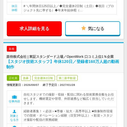
# ＼年間休日125日以上／◆完全週休2日制（土日）◆祝日（プロ
休日
休暇
ジェクト先に準ずる）◆年末年始休暇（…
求人詳細を見る
気になる
新着
楽待株式会社 | 東証スタンダード上場／OpenWork 口コミ上位1％企業
【スタジオ技術スタッフ】年休120日／登録者160万人超の動画
制作
正社員
急募
完全週休2日制
第二新卒歓迎
情報更新日：2026/08/07
終了予定日：
2027/01/28
自社スタジオでの撮影・収録・配信に関わる技術業務全般をお任
せします。機材選定や管理、外部連携など幅広く担当していただ
仕事内容
きます。
経験者募集！＜必須＞■専修・短大・高専卒以上 ■映像制作現場
での技術・オペレーション経験（目安3年以上）＜歓迎＞スタジ
対象と
オ撮影や配信の実務経験
なる方