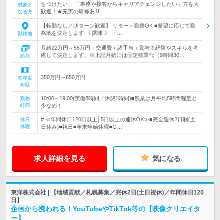
をつけたい」 「事務や接客からキャリアチェンジしたい」方を大
対象と
歓迎！★充実の研修あり
なる方
【転勤なし／UIターン歓迎】 リモート勤務OK ■希望に応じて勤
務地を決定します 《 関東 》 ・…
勤務地
月給22万円～55万円＋交通費＋諸手当＋賞与※経験やスキルを考
慮して決定します。※上記月給には固定残業代（9時間30…
給与
350万円～650万円
初年度
年収
10:00～19:00(実働8時間／休憩1時間)■残業は月平均5時間程度と
勤務
時間
少なめ！
# ≪年間休日120日以上│5日以上の連休OK≫■完全週休2日制(土
休日
休暇
日休み)■祝日■年末年始休暇■G…
求人詳細を見る
気になる
東洋株式会社 | 【地域貢献／札幌募集／完休2日(土日祝休)／年間休日120
日】
企画から携われる！YouTubeやTikTok等の【映像クリエイタ
ー】