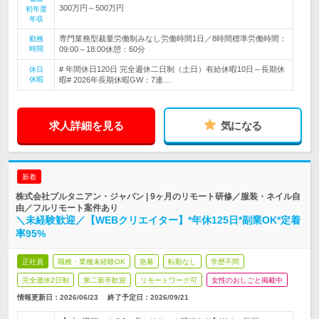
300万円～500万円
初年度
年収
専門業務型裁量労働制みなし労働時間1日／8時間標準労働時間：
勤務
時間
09:00～18:00休憩：60分
# 年間休日120日 完全週休二日制（土日）有給休暇10日～長期休
休日
休暇
暇# 2026年長期休暇GW：7連…
求人詳細を見る
気になる
新着
株式会社プルタニアン・ジャパン | 9ヶ月のリモート研修／服装・ネイル自
由／フルリモート案件あり
＼未経験歓迎／【WEBクリエイター】*年休125日*副業OK*定着
率95%
正社員
職種・業種未経験OK
急募
転勤なし
学歴不問
完全週休2日制
第二新卒歓迎
リモートワーク可
女性のおしごと掲載中
情報更新日：2026/06/23
終了予定日：
2026/09/21