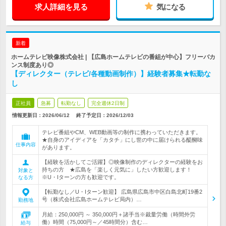
求人詳細を見る
気になる
新着
ホームテレビ映像株式会社 | 【広島ホームテレビの番組が中心】フリーバカ
ンス制度あり◎
【ディレクター（テレビ/各種動画制作）】経験者募集★転勤な
し
正社員
急募
転勤なし
完全週休2日制
情報更新日：2026/06/12
終了予定日：
2026/12/03
テレビ番組やCM、WEB動画等の制作に携わっていただきます。
★自身のアイディアを「カタチ」にし世の中に届けられる醍醐味
仕事内容
があります。
【経験を活かしてご活躍】◎映像制作のディレクターの経験をお
持ちの方 ★広島を「楽しく元気に」したい方歓迎します！
対象と
※U・Iターンの方も歓迎です。
なる方
【転勤なし／U・Iターン歓迎】 広島県広島市中区白島北町19番2
号（株式会社広島ホームテレビ局内）…
勤務地
月給：250,000円 ～ 350,000円＋諸手当※裁量労働（時間外労
働）時間（75,000円～／45時間分）含む…
給与