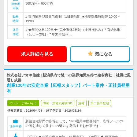
360万円～600万円
初年度
年収
# 専門業務型裁量労働制（1日8時間）■標準勤務時間帯 10:00～
勤務
時間
19:00
# ★年間休日120日★* 完全週休2日制（土日祝休み）* 有給休暇
休日
休暇
（10日～20日）* 年末年始休…
求人詳細を見る
気になる
株式会社アオキ住建 | 新潟県内で随一の業界知識を持つ建材商社｜社風は風
通し抜群
創業120年の安定企業【広報スタッフ】パート案件・正社員登用
有
パート・アルバイト
職種・業種未経験OK
急募
第二新卒歓迎
情報更新日：2026/04/08
終了予定日：
2026/09/24
新築住宅部門の広報として、SNS運用や動画制作、広報ツールの
企画を通じて住まいの魅力を発信するお仕事です。
仕事内容