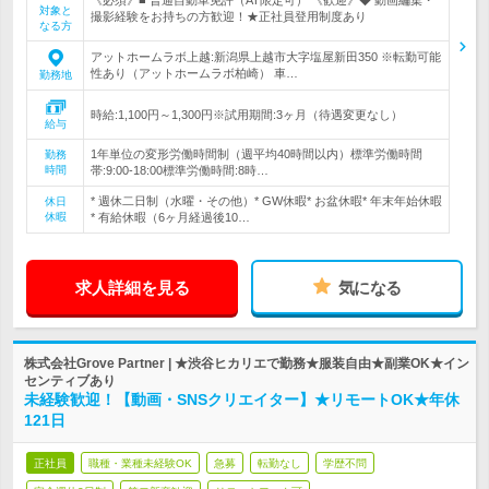
《必須》■ 普通自動車免許（AT限定可） 《歓迎》◆ 動画編集・
対象と
撮影経験をお持ちの方歓迎！★正社員登用制度あり
なる方
アットホームラボ上越:新潟県上越市大字塩屋新田350 ※転勤可能
性あり（アットホームラボ柏崎） 車…
勤務地
時給:1,100円～1,300円※試用期間:3ヶ月（待遇変更なし）
給与
1年単位の変形労働時間制（週平均40時間以内）標準労働時間
勤務
時間
帯:9:00-18:00標準労働時間:8時…
* 週休二日制（水曜・その他）* GW休暇* お盆休暇* 年末年始休暇
休日
休暇
* 有給休暇（6ヶ月経過後10…
求人詳細を見る
気になる
株式会社Grove Partner | ★渋谷ヒカリエで勤務★服装自由★副業OK★イン
センティブあり
未経験歓迎！【動画・SNSクリエイター】★リモートOK★年休
121日
正社員
職種・業種未経験OK
急募
転勤なし
学歴不問