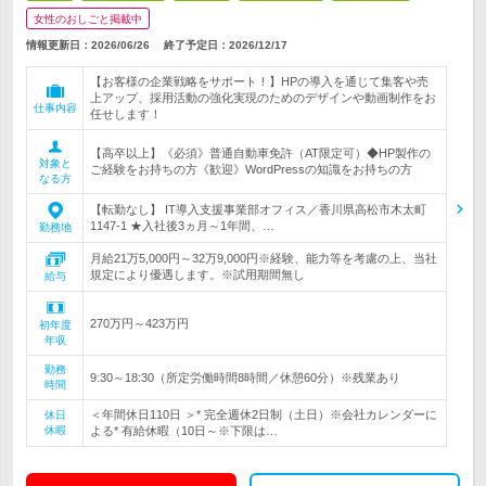
女性のおしごと掲載中
情報更新日：2026/06/26
終了予定日：
2026/12/17
【お客様の企業戦略をサポート！】HPの導入を通じて集客や売
上アップ、採用活動の強化実現のためのデザインや動画制作をお
仕事内容
任せします！
【高卒以上】《必須》普通自動車免許（AT限定可）◆HP製作の
対象と
ご経験をお持ちの方《歓迎》WordPressの知識をお持ちの方
なる方
【転勤なし】 IT導入支援事業部オフィス／香川県高松市木太町
1147-1 ★入社後3ヵ月～1年間、…
勤務地
月給21万5,000円～32万9,000円※経験、能力等を考慮の上、当社
規定により優遇します。※試用期間無し
給与
270万円～423万円
初年度
年収
勤務
9:30～18:30（所定労働時間8時間／休憩60分）※残業あり
時間
＜年間休日110日 ＞* 完全週休2日制（土日）※会社カレンダーに
休日
休暇
よる* 有給休暇（10日～※下限は…