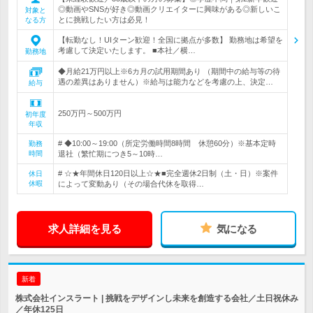
◎動画やSNSが好き◎動画クリエイターに興味がある◎新しいこ
対象と
とに挑戦したい方は必見！
なる方
【転勤なし！UIターン歓迎！全国に拠点が多数】 勤務地は希望を
考慮して決定いたします。 ■本社／横…
勤務地
◆月給21万円以上※6カ月の試用期間あり （期間中の給与等の待
遇の差異はありません）※給与は能力などを考慮の上、決定…
給与
250万円～500万円
初年度
年収
# ◆10:00～19:00（所定労働時間8時間 休憩60分）※基本定時
勤務
時間
退社（繁忙期につき5～10時…
# ☆★年間休日120日以上☆★■完全週休2日制（土・日）※案件
休日
休暇
によって変動あり（その場合代休を取得…
求人詳細を見る
気になる
新着
株式会社インスラート | 挑戦をデザインし未来を創造する会社／土日祝休み
／年休125日