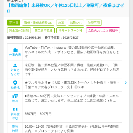
を仕事に！
【動画編集】未経験OK／年休125日以上／副業可／残業ほぼゼ
ロ
正社員
職種・業種未経験OK
急募
転勤なし
学歴不問
完全週休2日制
第二新卒歓迎
リモートワーク可
女性のおしごと掲載中
情報更新日：2026/06/26
終了予定日：
2026/08/27
YouTube・TikTok・Instagram等のSNS動画や広告動画の編集、
サムネイルの作成・デザインなど、幅広い動画制作をお任せしま
仕事内容
す
未経験・第二新卒歓迎／学歴不問／職種・業種未経験OK。「動
画やSNSが好き」という気持ちさえあれば、経験ゼロでも大歓迎
対象と
です！
なる方
★フルリモあり★【大阪・東京23区を中心とした神奈川・埼玉・
千葉エリアの各プロジェクト先】 ◎スキ…
勤務地
■月給25～50万円＋賞与＋インセンティブ※経験・年齢・スキル
に応じて、決定いたします。※上記金額には固定残業代（月…
給与
350万円～800万円
初年度
年収
10:00～19:00（実働8時間）※原則定時退社（残業は月平均5時間
勤務
時間
以内）※プロジェクトにより変動…