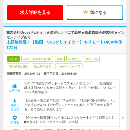
求人詳細を見る
気になる
株式会社Grove Partner | ★渋谷ヒカリエで勤務★服装自由★副業OK★イン
センティブあり
未経験歓迎！【動画・SNSクリエイター】★リモートOK★年休
121日
正社員
職種・業種未経験OK
急募
転勤なし
学歴不問
完全週休2日制
第二新卒歓迎
リモートワーク可
情報更新日：2026/07/02
終了予定日：
2026/09/28
＼AI×プロ講師のWサポートでスキルが身につく！／ 動画編集・
SNS運用のいずれかを基礎から学び、4ヶ月で“仕事にできるレベ
仕事内容
ル”へ成長可能◎
【未経験・第二新卒歓迎／学歴不問】『動画やSNSが好き』とい
う気持ちがあれば大歓迎♪スクールなら50～60万円かかる費用
対象と
も、全て当社が負担します！
なる方
【全国から応募OK！ゆくゆくはフルリモートも可｜転勤なし】
■東京本社 渋谷ヒカリエ33階（渋谷駅…
勤務地