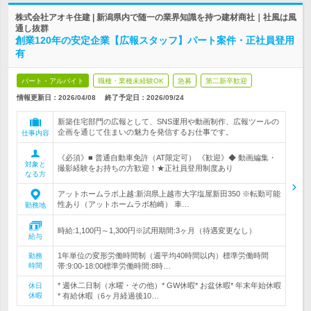
株式会社アオキ住建 | 新潟県内で随一の業界知識を持つ建材商社｜社風は風
通し抜群
創業120年の安定企業【広報スタッフ】パート案件・正社員登用
有
パート・アルバイト
職種・業種未経験OK
急募
第二新卒歓迎
情報更新日：2026/04/08
終了予定日：
2026/09/24
新築住宅部門の広報として、SNS運用や動画制作、広報ツールの
企画を通じて住まいの魅力を発信するお仕事です。
仕事内容
《必須》■ 普通自動車免許（AT限定可） 《歓迎》◆ 動画編集・
対象と
撮影経験をお持ちの方歓迎！★正社員登用制度あり
なる方
アットホームラボ上越:新潟県上越市大字塩屋新田350 ※転勤可能
性あり（アットホームラボ柏崎） 車…
勤務地
時給:1,100円～1,300円※試用期間:3ヶ月（待遇変更なし）
給与
1年単位の変形労働時間制（週平均40時間以内）標準労働時間
勤務
時間
帯:9:00-18:00標準労働時間:8時…
* 週休二日制（水曜・その他）* GW休暇* お盆休暇* 年末年始休暇
休日
休暇
* 有給休暇（6ヶ月経過後10…