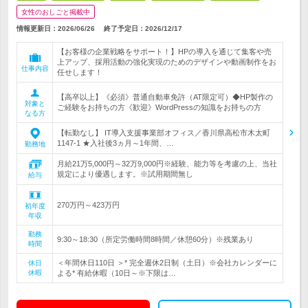
女性のおしごと掲載中
情報更新日：2026/06/26
終了予定日：
2026/12/17
【お客様の企業戦略をサポート！】HPの導入を通じて集客や売
上アップ、採用活動の強化実現のためのデザインや動画制作をお
仕事内容
任せします！
【高卒以上】《必須》普通自動車免許（AT限定可）◆HP製作の
対象と
ご経験をお持ちの方《歓迎》WordPressの知識をお持ちの方
なる方
【転勤なし】 IT導入支援事業部オフィス／香川県高松市木太町
1147-1 ★入社後3ヵ月～1年間、…
勤務地
月給21万5,000円～32万9,000円※経験、能力等を考慮の上、当社
規定により優遇します。※試用期間無し
給与
270万円～423万円
初年度
年収
勤務
9:30～18:30（所定労働時間8時間／休憩60分）※残業あり
時間
＜年間休日110日 ＞* 完全週休2日制（土日）※会社カレンダーに
休日
休暇
よる* 有給休暇（10日～※下限は…