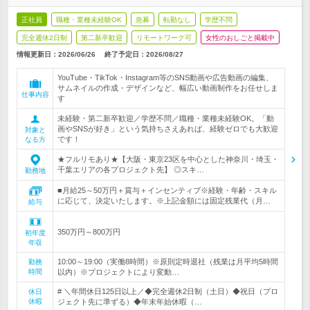
正社員
職種・業種未経験OK
急募
転勤なし
学歴不問
完全週休2日制
第二新卒歓迎
リモートワーク可
女性のおしごと掲載中
情報更新日：2026/06/26
終了予定日：
2026/08/27
YouTube・TikTok・Instagram等のSNS動画や広告動画の編集、
サムネイルの作成・デザインなど、幅広い動画制作をお任せしま
仕事内容
す
未経験・第二新卒歓迎／学歴不問／職種・業種未経験OK。「動
画やSNSが好き」という気持ちさえあれば、経験ゼロでも大歓迎
対象と
です！
なる方
★フルリモあり★【大阪・東京23区を中心とした神奈川・埼玉・
千葉エリアの各プロジェクト先】 ◎スキ…
勤務地
■月給25～50万円＋賞与＋インセンティブ※経験・年齢・スキル
に応じて、決定いたします。※上記金額には固定残業代（月…
給与
350万円～800万円
初年度
年収
10:00～19:00（実働8時間）※原則定時退社（残業は月平均5時間
勤務
時間
以内）※プロジェクトにより変動…
# ＼年間休日125日以上／◆完全週休2日制（土日）◆祝日（プロ
休日
休暇
ジェクト先に準ずる）◆年末年始休暇（…