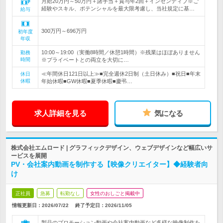
月給20万円～50万円＋諸手当＋賞与年2回＋インセンティブ※ご
経験やスキル、ポテンシャルを最大限考慮し、当社規定に基…
給与
300万円～696万円
初年度
年収
10:00～19:00（実働8時間／休憩1時間）※残業はほぼありません
勤務
時間
※プライベートとの両立を大切に…
≪年間休日121日以上≫■完全週休2日制（土日休み）■祝日■年末
休日
休暇
年始休暇■GW休暇■夏季休暇■慶弔…
求人詳細を見る
気になる
株式会社エムロード | グラフィックデザイン、ウェブデザインなど幅広いサ
ービスを展開
PV・会社案内動画を制作する【映像クリエイター】◆経験者向
け
正社員
急募
転勤なし
女性のおしごと掲載中
情報更新日：2026/07/22
終了予定日：
2026/11/05
製品のプロモーション動画や会社案内動画など多様な映像制作を