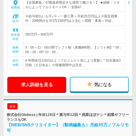
【全国募集／47都道府県好きな場所で働ける！】 ★経験・スキ
ルによってフルリモートOK！ 全国47…
勤務地
※給与前払いも可♪※＜一都三県＞月給25万円以上※固定残業
代：20時間分を月3万2383円以上含む＜関西・東海＞月給…
給与
300万円～600万円
初年度
年収
9：00～22：00の間でシフト制（実働8時間）【シフト例】* 09：
勤務
時間
00～18：00* 10：00…
# 年間休日120日以上（プロジェクト先により変動）* 完全週休2
休日
休暇
日制（土日休み）※研修期間中は完全…
求人詳細を見る
気になる
新着
株式会社Globexa | 年休128日＊賞与年12回＊残業ほぼナシ＊副業やフリー
ランスもOK
【WEB/SNSクリエイター】（動画編集も）月給35万／フルリモ
可