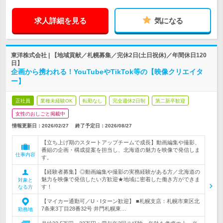
求人詳細を見る
気になる
東洋株式会社 | 【地域貢献／札幌募集／完休2日(土日祝休)／年間休日120
日】
企画から携われる！YouTubeやTikTok等の【映像クリエイタ
ー】
正社員
業種未経験OK
転勤なし
完全週休2日制
第二新卒歓迎
女性のおしごと掲載中
情報更新日：2026/02/27
終了予定日：
2026/08/27
【立ち上げ期のスタートアップチームで成長】動画編集や撮影、
番組の企画・構成提案を担当し、北海道の魅力を映像で発信しま
仕事内容
す。
【経験者募集】◎動画編集や撮影の実務経験がある方／北海道の
魅力を映像で発信したい方歓迎★地域に密着した働き方ができま
対象と
す！
なる方
【マイカー通勤可／U・Iターン歓迎】 ■札幌支店：札幌市東区北
7条東3丁目28番32号 井門札幌東…
勤務地