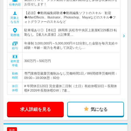
お任せします！
仕事内容
【必須】◆動画編集経験者◆動画編集ソフトのスキル 歓迎
◆AfterEffects、Illustrator、Photoshop、Mayaなどのスキル◆フ
対象と
ォトグラファーのスキルなど
なる方
駐車場あり◎ 【本社】 静岡県 浜松市中央区上新屋町229番23 転
勤なし 【雇入れ直後】上記事業…
勤務地
年俸制 3,000,000円～5,000,000円※12分割した金額を毎月支給※
経験・年齢・能力を考慮して決定いたし…
給与
300万円～500万円
初年度
年収
専門業務型裁量労働制みなし労働時間1日／8時間標準労働時間：
勤務
時間
09:00～18:00休憩：60分
# 年間休日120日 完全週休二日制（土日）有給休暇10日～長期休
休日
休暇
暇# 2026年長期休暇GW：7連…
求人詳細を見る
気になる
新着