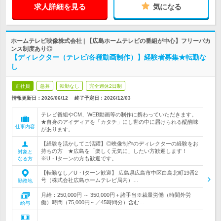
求人詳細を見る
気になる
ホームテレビ映像株式会社 | 【広島ホームテレビの番組が中心】フリーバカ
ンス制度あり◎
【ディレクター（テレビ/各種動画制作）】経験者募集★転勤な
し
正社員
急募
転勤なし
完全週休2日制
情報更新日：2026/06/12
終了予定日：
2026/12/03
テレビ番組やCM、WEB動画等の制作に携わっていただきます。
★自身のアイディアを「カタチ」にし世の中に届けられる醍醐味
仕事内容
があります。
【経験を活かしてご活躍】◎映像制作のディレクターの経験をお
持ちの方 ★広島を「楽しく元気に」したい方歓迎します！
対象と
※U・Iターンの方も歓迎です。
なる方
【転勤なし／U・Iターン歓迎】 広島県広島市中区白島北町19番2
号（株式会社広島ホームテレビ局内）…
勤務地
月給：250,000円 ～ 350,000円＋諸手当※裁量労働（時間外労
働）時間（75,000円～／45時間分）含む…
給与