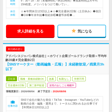
9：30～18：30（実働8時間／休憩1時間）★残業時間は月平均
勤務
時間
15h程度。メリハリをつけて働いてい…
☆★年間休日123日以上★☆◆完全週休2日制（土日休み）◆祝日
休日
休暇
◆GW◆年末年始◆有給休暇◆慶弔休暇◆…
求人詳細を見る
気になる
本日締め切り
アドバンスジャパン株式会社 | ＜ホワイト企業ゴールドランク取得＞平均年
齢28歳＃完全週休2日
【SNSマーケター（動画編集・広報）】未経験歓迎／残業月3h
以下
正社員
職種・業種未経験OK
急募
転勤なし
学歴不問
完全週休2日制
第二新卒歓迎
女性のおしごと掲載中
情報更新日：2026/08/04
終了予定日：
2026/08/06
SNSで会社の魅力を発信！TikTok・Instagram・YouTubeなどの
動画の企画・編集・運用まで、トータルに関われるお仕事です
仕事内容
【年間休日120日以上】