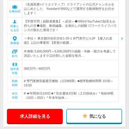
《先進医療×クリエイティブ》クライアントの公式チャンネルを
はじめとした、YoutubeやSNSなどで運用する動画制作をお任せ
仕事内容
します！
【学歴不問｜経験者募集】＜必須＞◆SNSやYouTubeの知見をお
持ちの方◆撮影、動画編集、企画出しの経験 ◎ワークライフバラ
対象と
ンスの取れた環境です！
なる方
＜本社＞ 東京都渋谷区渋谷1-20-1 井門美竹ビル2F 【雇入れ直
後】上記の事業所 【変更の範囲…
勤務地
年俸制 3,600,000円～6,000,000円※経験・年齢・能力を考慮して
決定いたします※12分割した金額を毎月…
給与
360万円～600万円
初年度
年収
# 専門業務型裁量労働制（1日8時間）■標準勤務時間帯 10:00～
勤務
時間
19:00
# ★年間休日120日★* 完全週休2日制（土日祝休み）* 有給休暇
休日
休暇
（10日～20日）* 年末年始休…
求人詳細を見る
気になる