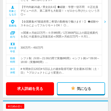
【平均年齢26歳／男女比6:4】◆経験・学歴一切不問 ※正社員
デビューの方、第二新卒も大歓迎！＜ゼロから学びたいという方
対象と
◎＞
なる方
【全国募集/47都道府県ご希望の勤務地で働けます！】 ◆経験や
スキルによってフルリモートOK！ ◎…
勤務地
≪関東≫月給22万円～※月9時間／1万3808円以上の固定残業代
を含む※超過分は別途支給≪関西≫月給22万円～※月1…
給与
300万円～450万円
初年度
年収
シフト制（9:00～21:00の間で実働8時間）≪シフト例≫* 09:00～
勤務
時間
18:00（実働8時間）…
# 年間休日120日# 5日以上の連休取得可能* 完全週休2日制（土・
休日
休暇
日）┗プロジェクトにより変更の…
求人詳細を見る
気になる
本日締め切り