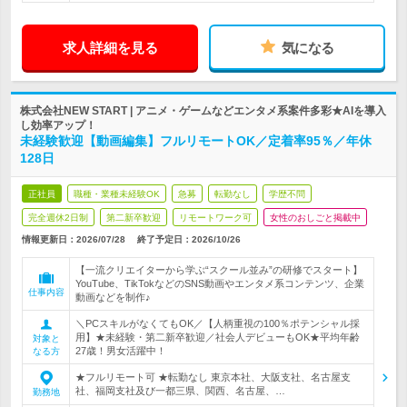
求人詳細を見る
気になる
株式会社NEW START | アニメ・ゲームなどエンタメ系案件多彩★AIを導入
し効率アップ！
未経験歓迎【動画編集】フルリモートOK／定着率95％／年休
128日
正社員
職種・業種未経験OK
急募
転勤なし
学歴不問
完全週休2日制
第二新卒歓迎
リモートワーク可
女性のおしごと掲載中
情報更新日：2026/07/28
終了予定日：
2026/10/26
【一流クリエイターから学ぶ“スクール並み”の研修でスタート】
YouTube、TikTokなどのSNS動画やエンタメ系コンテンツ、企業
仕事内容
動画などを制作♪
＼PCスキルがなくてもOK／【人柄重視の100％ポテンシャル採
用】★未経験・第二新卒歓迎／社会人デビューもOK★平均年齢
対象と
27歳！男女活躍中！
なる方
★フルリモート可 ★転勤なし 東京本社、大阪支社、名古屋支
社、福岡支社及び一都三県、関西、名古屋、…
勤務地