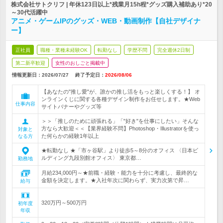
株式会社サトクリフ | 年休123日以上*残業月15h程*グッズ購入補助あり*20
～30代活躍中
アニメ・ゲームIPのグッズ・WEB・動画制作【自社デザイナ
ー】
正社員
職種・業種未経験OK
転勤なし
学歴不問
完全週休2日制
第二新卒歓迎
女性のおしごと掲載中
情報更新日：2026/07/27
終了予定日：
2026/08/06
【あなたの"推し愛"が、誰かの推し活をもっと楽しくする！】 オ
ンラインくじに関する各種デザイン制作をお任せします。★Web
仕事内容
サイトバナーやグッズ等
＞＞「推しのために頑張れる」「"好き"を仕事にしたい」そんな
方なら大歓迎＜＜【業界経験不問】Photoshop・Illustratorを使っ
対象と
た何らかの経験1年以上
なる方
★転勤なし ★「市ヶ谷駅」より徒歩5～8分のオフィス 〈日本ビ
ルディング九段別館オフィス〉 東京都…
勤務地
月給234,000円～★前職・経験・能力を十分に考慮し、最終的な
金額を決定します。★入社年次に関わらず、実力次第で昇…
給与
320万円～500万円
初年度
年収