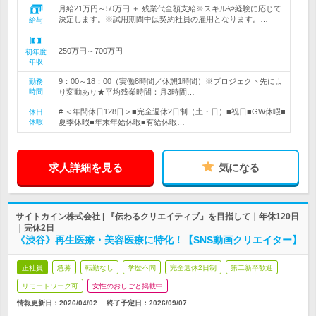
月給21万円～50万円 ＋ 残業代全額支給※スキルや経験に応じて
決定します。※試用期間中は契約社員の雇用となります。…
給与
250万円～700万円
初年度
年収
9：00～18：00（実働8時間／休憩1時間）※プロジェクト先によ
勤務
時間
り変動あり★平均残業時間：月3時間…
# ＜年間休日128日＞■完全週休2日制（土・日）■祝日■GW休暇■
休日
休暇
夏季休暇■年末年始休暇■有給休暇…
求人詳細を見る
気になる
サイトカイン株式会社 | 『伝わるクリエイティブ』を目指して｜年休120日
｜完休2日
《渋谷》再生医療・美容医療に特化！【SNS動画クリエイター】
正社員
急募
転勤なし
学歴不問
完全週休2日制
第二新卒歓迎
リモートワーク可
女性のおしごと掲載中
情報更新日：2026/04/02
終了予定日：
2026/09/07