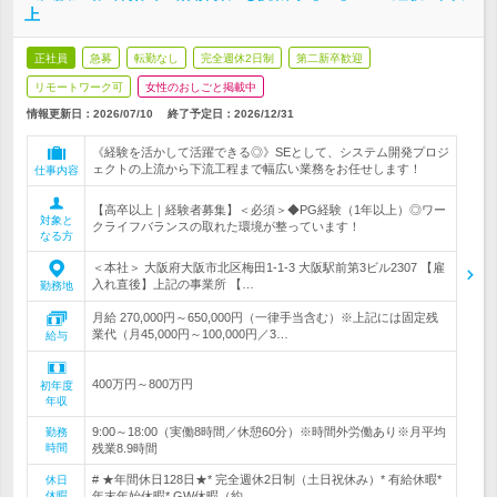
上
正社員
急募
転勤なし
完全週休2日制
第二新卒歓迎
リモートワーク可
女性のおしごと掲載中
情報更新日：2026/07/10
終了予定日：
2026/12/31
《経験を活かして活躍できる◎》SEとして、システム開発プロジ
ェクトの上流から下流工程まで幅広い業務をお任せします！
仕事内容
【高卒以上｜経験者募集】＜必須＞◆PG経験（1年以上）◎ワー
対象と
クライフバランスの取れた環境が整っています！
なる方
＜本社＞ 大阪府大阪市北区梅田1-1-3 大阪駅前第3ビル2307 【雇
入れ直後】上記の事業所 【…
勤務地
月給 270,000円～650,000円（一律手当含む）※上記には固定残
業代（月45,000円～100,000円／3…
給与
400万円～800万円
初年度
年収
9:00～18:00（実働8時間／休憩60分）※時間外労働あり※月平均
勤務
時間
残業8.9時間
# ★年間休日128日★* 完全週休2日制（土日祝休み）* 有給休暇*
休日
休暇
年末年始休暇* GW休暇（約…