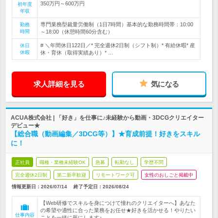
350万円～600万円
初年度
年収
専門業務型裁量労働制（1日7時間）基本的な勤務時間帯：10:00
勤務
時間
～18:00（休憩時間60分含む）
# ＼年間休日122日／* 完全週休2日制（シフト制）* 有給休暇* 産
休日
休暇
休・育休（取得実績あり）* …
求人詳細を見る
気になる
ACUA株式会社 | 「好き」を仕事に♪未経験から動画・3DCGクリエイター
デビュー★
【総合職（動画編集／3DCG等）】★育成前提！好きをスキル
に！
正社員
職種・業種未経験OK
急募
転勤なし
学歴不問
完全週休2日制
第二新卒歓迎
リモートワーク可
女性のおしごと掲載中
情報更新日：2026/07/14
終了予定日：
2026/08/24
【Web研修でスキルを身につけて憧れのクリエイターへ】あなた
の希望や適性に合った業務をお任せ★好きを活かせる！やりたい
仕事内容
ことを一緒に形にします♪