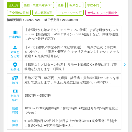
正社員
職種・業種未経験OK
急募
転勤なし
学歴不問
完全週休2日制
第二新卒歓迎
リモートワーク可
女性のおしごと掲載中
情報更新日：2026/07/21
終了予定日：
2026/08/20
【未経験から始めるクリエイティブの仕事】まずは研修からスタ
ート⇒【動画編集・Webデザイン・SNS運用】など、興味や適性
仕事内容
に合った分野で活躍♪
【20代活躍中／学歴不問／未経験歓迎】 「将来のために手に職
をつけたい」 「事務や接客からキャリアチェンジしたい」方を大
対象と
歓迎！★充実の研修あり
なる方
【転勤なし／UIターン歓迎】 リモート勤務OK ■希望に応じて勤
務地を決定します 《 関東 》 ・…
勤務地
月給22万円～55万円＋交通費＋諸手当＋賞与※経験やスキルを考
慮して決定します。※上記月給には固定残業代（9時間30…
給与
350万円～650万円
初年度
年収
10:00～19:00(実働8時間／休憩1時間)■残業は月平均5時間程度と
勤務
時間
少なめ！
# ≪年間休日120日以上│5日以上の連休OK≫■完全週休2日制(土
休日
休暇
日休み)■祝日■年末年始休暇■G…