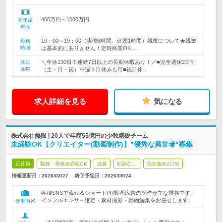
400万円～1000万円
初年度
年収
10：00～19：00（実働8時間、休憩1時間）残業について★残業
勤務
時間
は基本的にありません！定時終業OK…
＼年休130日※連続7日以上の長期休暇あり！／■完全週休2日制
休日
休暇
（土・日・祝）※週３日休みも可■祝日休…
求人詳細を見る
気になる
株式会社無限 | 20人で年商55億円の少数精鋭チーム
未経験OK【クリエイター(動画制作)】"優秀な異常者"募集
正社員
職種・業種未経験OK
急募
転勤なし
完全週休2日制
情報更新日：2026/03/27
終了予定日：
2026/09/24
各種SNSで流れるショートPR動画広告の制作が主な業務です！
インフルエンサー選定・素材撮影・動画編集をお任せします。
仕事内容