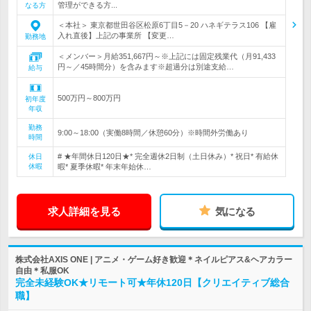
管理ができる方...
なる方
＜本社＞ 東京都世田谷区松原6丁目5－20 ハネギテラス106 【雇
入れ直後】上記の事業所 【変更…
勤務地
＜メンバー＞月給351,667円～※上記には固定残業代（月91,433
円～／45時間分）を含みます※超過分は別途支給…
給与
500万円～800万円
初年度
年収
勤務
9:00～18:00（実働8時間／休憩60分）※時間外労働あり
時間
# ★年間休日120日★* 完全週休2日制（土日休み）* 祝日* 有給休
休日
休暇
暇* 夏季休暇* 年末年始休…
求人詳細を見る
気になる
株式会社AXIS ONE | アニメ・ゲーム好き歓迎＊ネイルピアス&ヘアカラー
自由＊私服OK
完全未経験OK★リモート可★年休120日【クリエイティブ総合
職】