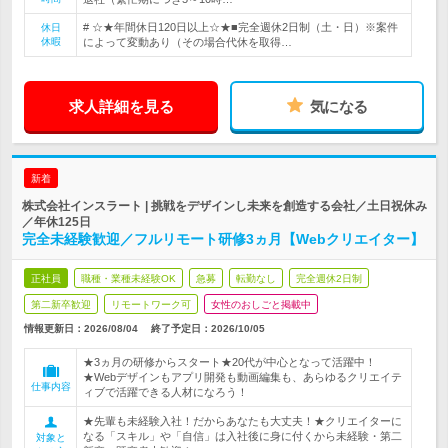
# ☆★年間休日120日以上☆★■完全週休2日制（土・日）※案件
休日
休暇
によって変動あり（その場合代休を取得…
求人詳細を見る
気になる
新着
株式会社インスラート | 挑戦をデザインし未来を創造する会社／土日祝休み
／年休125日
完全未経験歓迎／フルリモート研修3ヵ月【Webクリエイター】
正社員
職種・業種未経験OK
急募
転勤なし
完全週休2日制
第二新卒歓迎
リモートワーク可
女性のおしごと掲載中
情報更新日：2026/08/04
終了予定日：
2026/10/05
★3ヵ月の研修からスタート★20代が中心となって活躍中！
★Webデザインもアプリ開発も動画編集も、あらゆるクリエイテ
仕事内容
ィブで活躍できる人材になろう！
★先輩も未経験入社！だからあなたも大丈夫！★クリエイターに
なる「スキル」や「自信」は入社後に身に付くから未経験・第二
対象と