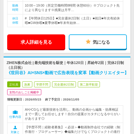
10:00～19:00（所定労働時間8時間 休憩60分）※プロジェクト先
勤務
時間
により異なります※残業は月平…
# 【年間休日125日】■完全週休2日制（土日）■祝日■年次有給休
休日
休暇
暇■GW休暇■夏季休暇■年末年始休…
求人詳細を見る
気になる
ZIHEN株式会社 | 最先端技術を駆使｜年休120日｜昇給年2回｜完休2日制
（土日祝）
《世田谷》AI×SNS×動画で広告表現を変革【動画クリエイター】
正社員
急募
学歴不問
完全週休2日制
第二新卒歓迎
女性のおしごと掲載中
情報更新日：2026/05/15
終了予定日：
2026/11/05
AIやCGなど最新技術を活用し、動画の企画から編集・効果検証
まで一貫してお任せします！自分の提案がカタチになるやりがい
仕事内容
があります◎
【学歴不問｜経験者募集】＜必須＞◆動画制作会社での経験（制
作進行・プロデューサー）◆編集だけでなくプロジェクトの進行
対象と