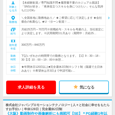
【未経験歓迎／専門知識不問★履歴書不要のカジュアル面談】
「SNSが好き」「将来役立つスキルを身につけたい」そんな気持
対象と
ちだけOK♪
なる方
＼全国各地に勤務地あり／ ★ご希望に応じて決定します ★会社
都合の転勤なし ★U・Iターン歓迎！…
勤務地
月給25万円～70万円※前職給与・スキルを考慮の上、当社規定に
より決定します。※試用期間3カ月あり（期間中：月給25…
給与
300万円～840万円
初年度
年収
下記いずれかの時間帯での勤務となります。【1】9：30～18：
勤務
時間
30【2】10：00～19：00※休憩…
★年間休日120日以上■完全週休2日制※シフト制（隔週で土日休
休日
休暇
みあり）※希望休は月3日まで申請可能♪…
求人詳細を見る
気になる
株式会社ジャパンプロモーションテクノロジー | 人々と社会に幸せをもたら
すお手伝い｜年休128日｜完全週休2日制
《大阪》動画制作や画像解析にも挑戦可【SE】＊PG経験1年以