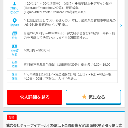
【20代後半～30代活躍中】《必須》◆高卒以上◆デザイン制作
(Illustrator/Photoshop/XD等)、動画編集
対象と
(Figma/AfterEffects/Premiere Pro等)のスキル
なる方
＼転勤は想定しておりません◎／ 本社：愛知県名古屋市中区丸の
内3-16-29 新東通信ビル7F ※…
勤務地
月給240,000円～400,000円 (一律支給手当含む)※経験・年齢・能
力を考慮して決定いたします※試用期間6ヶ…
給与
400万円～500万円
初年度
年収
勤務
専門業務型裁量労働制（1日8時間30分）※参考／9:30～19:00
時間
# ＼年間休日120日／■完全週休2日制（土日）■祝日■有給休暇
休日
休暇
└10日～20日／下限は、入社半年経…
求人詳細を見る
気になる
新着
株式会社ティーアイアール | 35歳以下全員面接★WEB面接OK☆引っ越し支