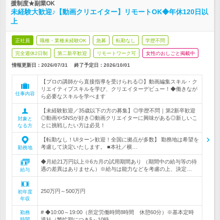
援制度★副業OK
未経験大歓迎♪【動画クリエイター】リモートOK◆年休120日以
上
正社員
職種・業種未経験OK
急募
転勤なし
学歴不問
完全週休2日制
第二新卒歓迎
リモートワーク可
女性のおしごと掲載中
情報更新日：2026/07/31
終了予定日：
2026/10/01
【プロの講師から直接指導を受けられる◎】動画編集スキル・ク
リエイティブスキルを学び、クリエイターデビュー！◆働きなが
仕事内容
ら必要なスキルを学べます
【未経験歓迎／35歳以下の方の募集】◎学歴不問｜第2新卒歓迎
◎動画やSNSが好き◎動画クリエイターに興味がある◎新しいこ
対象と
とに挑戦したい方は必見！
なる方
【転勤なし！UIターン歓迎！全国に拠点が多数】 勤務地は希望を
考慮して決定いたします。 ■本社／横…
勤務地
◆月給21万円以上※6カ月の試用期間あり （期間中の給与等の待
遇の差異はありません）※給与は能力などを考慮の上、決定…
給与
250万円～500万円
初年度
年収
# ◆10:00～19:00（所定労働時間8時間 休憩60分）※基本定時
勤務
時間
退社（繁忙期につき5～10時…