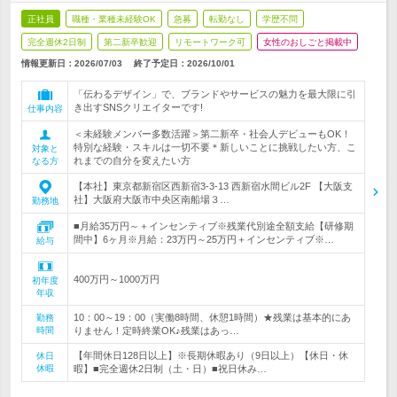
正社員
職種・業種未経験OK
急募
転勤なし
学歴不問
完全週休2日制
第二新卒歓迎
リモートワーク可
女性のおしごと掲載中
情報更新日：2026/07/03
終了予定日：
2026/10/01
「伝わるデザイン」で、ブランドやサービスの魅力を最大限に引
き出すSNSクリエイターです!
仕事内容
＜未経験メンバー多数活躍＞第二新卒・社会人デビューもOK！
特別な経験・スキルは一切不要＊新しいことに挑戦したい方、こ
対象と
れまでの自分を変えたい方
なる方
【本社】東京都新宿区西新宿3-3-13 西新宿水間ビル2F 【大阪支
社】大阪府大阪市中央区南船場３…
勤務地
■月給35万円～＋インセンティブ※残業代別途全額支給【研修期
間中】6ヶ月※月給：23万円～25万円＋インセンティブ※…
給与
400万円～1000万円
初年度
年収
10：00～19：00（実働8時間、休憩1時間）★残業は基本的にあ
勤務
時間
りません！定時終業OK♪残業はあっ…
【年間休日128日以上】※長期休暇あり（9日以上）【休日・休
休日
休暇
暇】■完全週休2日制（土・日）■祝日休み…