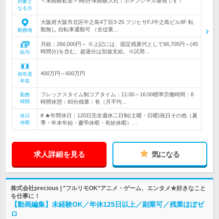
＜未経験歓迎＞9割が未経験入社！ポテンシャル重視です！
対象と
なる方
大阪府大阪市北区中之島4丁目3-25 フジヒサFJ中之島ビル9F 転
勤無し 自転車通勤可 （全従業…
勤務地
月給：260,000円～ ※上記には、固定残業代として66,705円～(45
時間分)を含む。超過分は別途支給。※試用…
給与
400万円～600万円
初年度
年収
フレックスタイム制コアタイム：11:00～16:00標準労働時間：8
勤務
時間
時間休憩：60分残業：有（月平均…
# ★年間休日：120日完全週休二日制(土曜・日曜)祝日その他（夏
休日
休暇
季・年末年始・慶弔休暇・有給休暇）…
求人詳細を見る
気になる
株式会社precious | *フルリモOK*アニメ・ゲーム、エンタメ★好きなこと
を仕事に！
【動画編集】未経験OK／年休125日以上／副業可／残業ほぼゼ
ロ