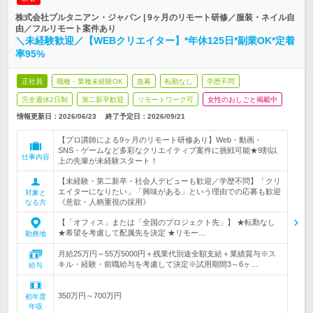
株式会社プルタニアン・ジャパン | 9ヶ月のリモート研修／服装・ネイル自
由／フルリモート案件あり
＼未経験歓迎／【WEBクリエイター】*年休125日*副業OK*定着
率95%
正社員
職種・業種未経験OK
急募
転勤なし
学歴不問
完全週休2日制
第二新卒歓迎
リモートワーク可
女性のおしごと掲載中
情報更新日：2026/06/23
終了予定日：
2026/09/21
【プロ講師による9ヶ月のリモート研修あり】Web・動画・
SNS・ゲームなど多彩なクリエイティブ案件に挑戦可能★9割以
仕事内容
上の先輩が未経験スタート！
【未経験・第二新卒・社会人デビューも歓迎／学歴不問】「クリ
エイターになりたい」「興味がある」という理由での応募も歓迎
対象と
《意欲・人柄重視の採用》
なる方
【「オフィス」または「全国のプロジェクト先」】 ★転勤なし
★希望を考慮して配属先を決定 ★リモー…
勤務地
月給25万円～55万5000円＋残業代別途全額支給＋業績賞与※ス
キル・経験・前職給与を考慮して決定※試用期間3～6ヶ…
給与
350万円～700万円
初年度
年収