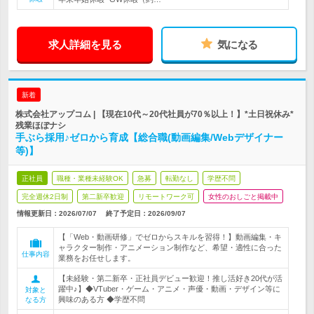
求人詳細を見る
気になる
新着
株式会社アップコム | 【現在10代～20代社員が70％以上！】*土日祝休み*
残業ほぼナシ
手ぶら採用♪ゼロから育成【総合職(動画編集/Webデザイナー
等)】
正社員
職種・業種未経験OK
急募
転勤なし
学歴不問
完全週休2日制
第二新卒歓迎
リモートワーク可
女性のおしごと掲載中
情報更新日：2026/07/07
終了予定日：
2026/09/07
【「Web・動画研修」でゼロからスキルを習得！】動画編集・キ
ャラクター制作・アニメーション制作など、希望・適性に合った
仕事内容
業務をお任せします。
【未経験・第二新卒・正社員デビュー歓迎！推し活好き20代が活
躍中♪】◆VTuber・ゲーム・アニメ・声優・動画・デザイン等に
対象と
興味のある方 ◆学歴不問
なる方