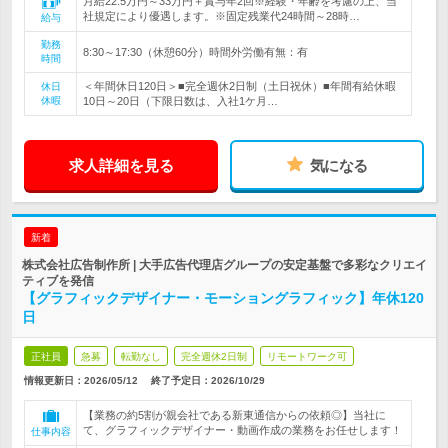
月給22.5万円～33万円＋賞与年2回※経験・年齢を考慮の上、当
社規定により優遇します。※固定残業代24時間～28時…
給与
勤務
8:30～17:30（休憩60分）時間外労働有無：有
時間
＜年間休日120日＞■完全週休2日制（土日祝休）■年間有給休暇
休日
休暇
10日～20日（下限日数は、入社1ケ月…
求人詳細を見る
気になる
新着
株式会社広告制作所 | 大手広告代理店グループの安定基盤で多彩なクリエイ
ティブを発信
【グラフィックデザイナー・モーショングラフィック】年休120
日
正社員
急募
転勤なし
完全週休2日制
リモートワーク可
情報更新日：2026/05/12
終了予定日：
2026/10/29
【業務の約5割が親会社である新東通信からの依頼◎】当社に
て、グラフィックデザイナー・動画作成の業務をお任せします！
仕事内容