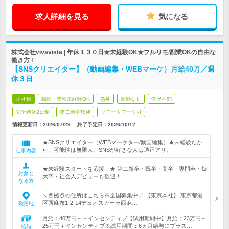
求人詳細を見る
気になる
株式会社vivavista | 年休１３０日★未経験OK★フルリモ/副業OKの自由な
働き方！
【SNSクリエイター】（動画編集・WEBマーケ）月給40万／週
休３日
正社員
職種・業種未経験OK
急募
転勤なし
学歴不問
完全週休2日制
第二新卒歓迎
リモートワーク可
情報更新日：2026/07/29
終了予定日：
2026/10/12
★SNSクリエイター（WEBマーケター/動画編集）★未経験だか
ら、可能性は無限大。SNSが好きな人は適正アリ。
仕事内容
★未経験スタートを応援！★ 第二新卒・既卒・高卒・専門卒・短
対象と
大卒・社会人デビューも歓迎！
なる方
＼各拠点の住所はこちら※全国募集中／ 【東京本社】 東京都港
区西麻布1-2-14デュオスカーラ西麻…
勤務地
月給：40万円～＋インセンティブ【試用期間中】月給：23万円～
25万円＋インセンティブ※試用期間：6ヵ月給与にプラス…
給与