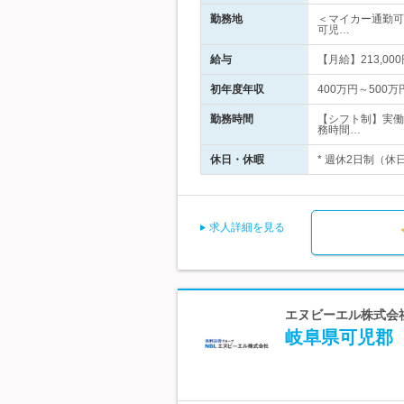
勤務地
＜マイカー通勤可
可児…
給与
【月給】213,000
初年度年収
400万円～500万
勤務時間
【シフト制】実働
務時間…
休日・休暇
* 週休2日制（休
求人詳細を見る
エヌビーエル株式会社
岐阜県可児郡