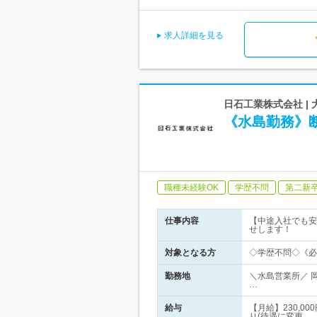
求人詳細を見る
日石工業株式会社 |
《水島勤務》
職種未経験OK
学歴不問
第二新
仕事内容
【中途入社でも安
せします！
対象となる方
◇学歴不問◇《必
勤務地
＼水島営業所／ 
…
給与
【月給】230,0
り(待遇に変更…