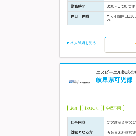
勤務時間
8:30～17:30 実
休日・休暇
# ＼年間休日1
20…
求人詳細を見る
エヌビーエル株式会社
岐阜県可児郡
急募
転勤なし
学歴不問
仕事内容
防火建築資材の製
対象となる方
★業界未経験歓迎