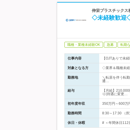
伸栄プラスチックス
◇未経験歓迎
職種・業種未経験OK
急募
転勤
仕事内容
【OJTありで未
対象となる方
◇業界＆職種未経
勤務地
＼転居を伴う転勤
通…
給与
【月給】210,0
り(待遇に変更…
初年度年収
350万円～600万
勤務時間
8:30～17:3
休日・休暇
# ＜年間休日11