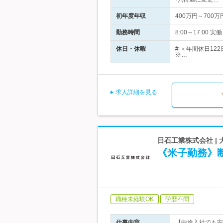
初年度年収
400万円～700万
勤務時間
8:00～17:00
休日・休暇
# ＜年間休日12
※…
求人詳細を見る
日石工業株式会社 |
《米子勤務》
職種未経験OK
学歴不問
仕事内容
【中途入社でも安