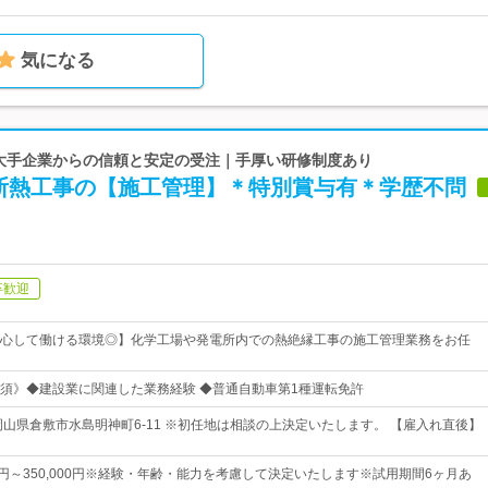
気になる
 大手企業からの信頼と安定の受注｜手厚い研修制度あり
断熱工事の【施工管理】＊特別賞与有＊学歴不問
卒歓迎
心して働ける環境◎】化学工場や発電所内での熱絶縁工事の施工管理業務をお任
須》◆建設業に関連した業務経験 ◆普通自動車第1種運転免許
岡山県倉敷市水島明神町6-11 ※初任地は相談の上決定いたします。 【雇入れ直後】
00円～350,000円※経験・年齢・能力を考慮して決定いたします※試用期間6ヶ月あ