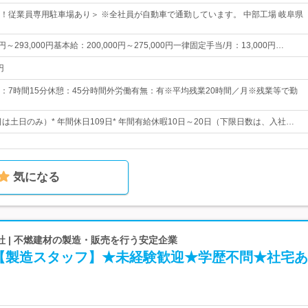
！従業員専用駐車場あり＞ ※全社員が自動車で通勤しています。 中部工場 岐阜県
円～293,000円基本給：200,000円～275,000円一律固定手当/月：13,000円…
円
：7時間15分休憩：45分時間外労働有無：有※平均残業20時間／月※残業等で勤
日は土日のみ）* 年間休日109日* 年間有給休暇10日～20日（下限日数は、入社…
気になる
 | 不燃建材の製造・販売を行う安定企業
【製造スタッフ】★未経験歓迎★学歴不問★社宅あ