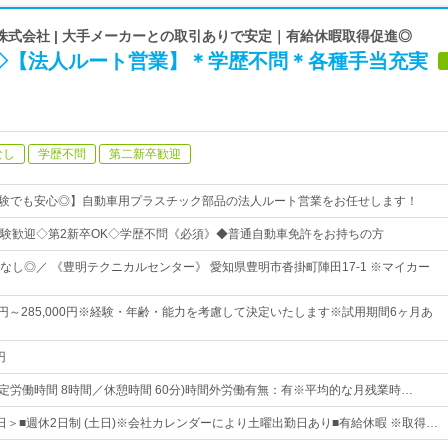
株式会社 | 大手メーカーとの取引ありで安定｜有給休暇取得促進◎
◇【法人ルート営業】＊学歴不問＊各種手当充実
なし
学歴不問
第二新卒歓迎
経験でも安心◎】自動車用プラスチック部品の法人ルート営業をお任せします！
験歓迎◇第2新卒OK◇学歴不問《必須》◆普通自動車免許をお持ちの方
なし◎／ 《豊明テクニカルセンター》 愛知県豊明市沓掛町陣田17-1 ※マイカー
00円～285,000円※経験・年齢・能力を考慮して決定いたします※試用期間6ヶ月あ
円
0 （所定労働時間 8時間／休憩時間 60分)時間外労働有無：有※平均的な月残業時…
2日＞■週休2日制 (土日)※会社カレンダーにより土曜出勤日あり■有給休暇 ※取得…