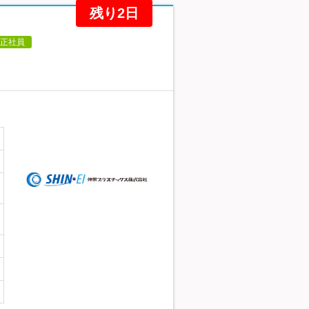
残り2日
正社員