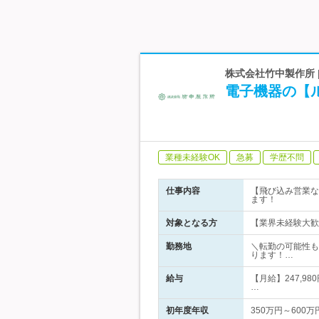
株式会社竹中製作所 
電子機器の【
業種未経験OK
急募
学歴不問
仕事内容
【飛び込み営業な
ます！
対象となる方
【業界未経験大歓
勤務地
＼転勤の可能性も
ります！…
給与
【月給】247,98
…
初年度年収
350万円～600万