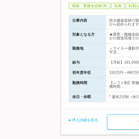
職種・業種未経験OK
急募
転勤
仕事内容
防火建築資材の製
から始められます
対象となる方
★業界・職種未経
かの製造現場での
勤務地
＜マイカー通勤可
可児…
給与
【月給】181,000
初年度年収
320万円～480万
勤務時間
【シフト制】実働
務時間…
休日・休暇
* 週休2日制（休
求人詳細を見る