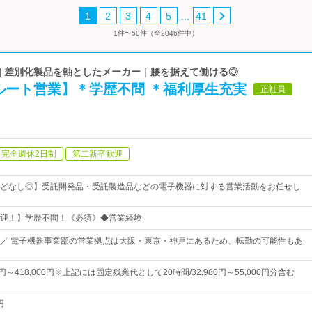
…
1
2
3
4
5
41
1件〜50件（全2046件中）
| 差別化製品を軸としたメーカー｜腰を据えて働ける◎
ルート営業】＊学歴不問 ＊福利厚生充実
正社員
完全週休2日制
第二新卒歓迎
どなし◎】受託開発品・受託製造品などの電子機器に対する営業活動をお任せし
迎！】学歴不問！《必須》◆営業経験
／ 電子機器事業部の営業拠点は大阪・東京・神戸にあるため、転勤の可能性もあ
0円～418,000円※上記には固定残業代として20時間/32,980円～55,000円分含む
円