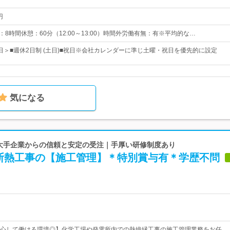
円
 実働：8時間休憩：60分（12:00～13:00）時間外労働有無：有※平均的な…
2日＞■週休2日制 (土日)■祝日※会社カレンダーに準じ土曜・祝日を優先的に設定
気になる
 大手企業からの信頼と安定の受注｜手厚い研修制度あり
断熱工事の【施工管理】＊特別賞与有＊学歴不問
心して働ける環境◎】化学工場や発電所内での熱絶縁工事の施工管理業務をお任