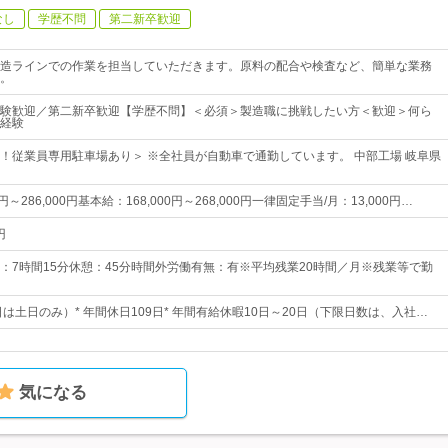
なし
学歴不問
第二新卒歓迎
造ラインでの作業を担当していただきます。原料の配合や検査など、簡単な業務
。
験歓迎／第二新卒歓迎【学歴不問】＜必須＞製造職に挑戦したい方＜歓迎＞何ら
経験
！従業員専用駐車場あり＞ ※全社員が自動車で通勤しています。 中部工場 岐阜県
円～286,000円基本給：168,000円～268,000円一律固定手当/月：13,000円…
円
：7時間15分休憩：45分時間外労働有無：有※平均残業20時間／月※残業等で勤
日は土日のみ）* 年間休日109日* 年間有給休暇10日～20日（下限日数は、入社…
気になる