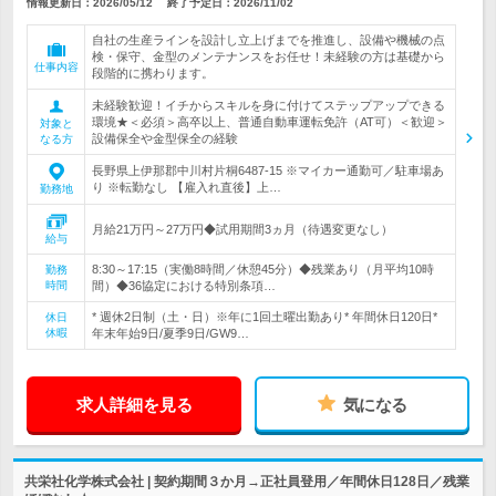
情報更新日：2026/05/12
終了予定日：
2026/11/02
自社の生産ラインを設計し立上げまでを推進し、設備や機械の点
検・保守、金型のメンテナンスをお任せ！未経験の方は基礎から
仕事内容
段階的に携わります。
未経験歓迎！イチからスキルを身に付けてステップアップできる
環境★＜必須＞高卒以上、普通自動車運転免許（AT可）＜歓迎＞
対象と
設備保全や金型保全の経験
なる方
長野県上伊那郡中川村片桐6487-15 ※マイカー通勤可／駐車場あ
り ※転勤なし 【雇入れ直後】上…
勤務地
月給21万円～27万円◆試用期間3ヵ月（待遇変更なし）
給与
8:30～17:15（実働8時間／休憩45分）◆残業あり（月平均10時
勤務
時間
間）◆36協定における特別条項…
* 週休2日制（土・日）※年に1回土曜出勤あり* 年間休日120日*
休日
休暇
年末年始9日/夏季9日/GW9…
求人詳細を見る
気になる
共栄社化学株式会社 | 契約期間３か月→正社員登用／年間休日128日／残業