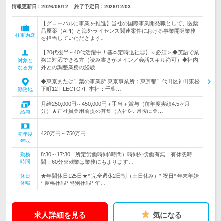
情報更新日：2026/06/12
終了予定日：
2026/12/03
【グローバルに事業を推進】当社の国際事業開発職として、医薬
品原薬（API）と海外ライセンス関連案件における事業開発業務
仕事内容
を担当していただきます。
【20代後半～40代活躍中！基本定時退社◎】＜必須＞◆英語で業
務に対応できる方（読み書きがメイン／会話スキル尚可）◆社内
対象と
外との調整業務の経験
なる方
◆東京または千葉の事業所 東京事業所：東京都千代田区神田東松
下町12 FLECTO7F 本社：千葉…
勤務地
月給250,000円～450,000円＋手当＋賞与（前年度実績4.5ヶ月
分）★正社員登用前提の募集（入社6ヶ月後に登…
給与
420万円～750万円
初年度
年収
8:30～17:30（所定労働時間8時間）時間外労働有無：有休憩時
勤務
時間
間：60分※残業は業務にもよります…
★年間休日125日★* 完全週休2日制（土日休み）* 祝日* 年末年始
休日
休暇
* 慶弔休暇* 特別休暇* 年…
求人詳細を見る
気になる