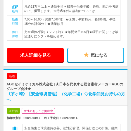
月給21万円以上 + 通勤手当 + 残業手当※年齢、経験、能力を考慮
の上、優遇します。※待遇条件の詳細については、…
給与
7:00～16:00（実働7.5時間）★休憩：午前15分、昼1時間、午後
勤務
時間
15分の計90分！★残業は月…
完全週休2日制（シフト制）★年間休日105日★曜日に関しては希
休日
休暇
望通りにシフトを組めます。
求人詳細を見る
気になる
新着
AGCセイミケミカル株式会社 | ★日本を代表する総合素材メーカーAGCの
グループ会社★
《茅ヶ崎》【安全環境管理】（化学工場）◇化学知見お持ちの方
へ
正社員
女性のおしごと掲載中
情報更新日：2026/03/17
終了予定日：
2026/09/14
安全衛生と環境維持改善、法対応管理、関係行政との折衝、従業