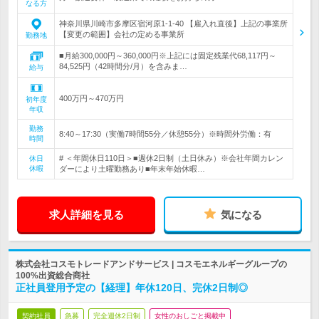
なる方
神奈川県川崎市多摩区宿河原1-1-40 【雇入れ直後】上記の事業所
【変更の範囲】会社の定める事業所
勤務地
■月給300,000円～360,000円※上記には固定残業代68,117円～
84,525円（42時間分/月）を含みま…
給与
400万円～470万円
初年度
年収
勤務
8:40～17:30（実働7時間55分／休憩55分）※時間外労働：有
時間
# ＜年間休日110日＞■週休2日制（土日休み）※会社年間カレン
休日
休暇
ダーにより土曜勤務あり■年末年始休暇…
求人詳細を見る
気になる
株式会社コスモトレードアンドサービス | コスモエネルギーグループの
100%出資総合商社
正社員登用予定の【経理】年休120日、完休2日制◎
契約社員
急募
完全週休2日制
女性のおしごと掲載中