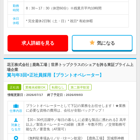
勤務
8：30～17：30（休憩60分）※残業月平均10時間
時間
休日
* 完全週休2日制（土・日）* 祝日* 有給休暇
休暇
求人詳細を見る
気になる
花王株式会社 | 鹿島工場｜世界トップクラスのシェアを誇る東証プライム上
場企業
賞与年3回×正社員採用【プラントオペレーター】
正社員
業種未経験OK
転勤なし
第二新卒歓迎
情報更新日：2026/07/17
終了予定日：
2026/09/03
プラントオペレーターとして下記の業務をお任せします！★業務
に必要な資格の費用は、会社が全額バックアップ！
仕事内容
【20～30代活躍中／毎日の暮らしに必要な製品に携われる】高卒
以上／製造オペレーターの経験（業界・年数不問）／交替勤務可
対象と
能な方／要普免（AT限可）
なる方
《無料駐車場あり／U・Iターン歓迎》 【鹿島工場】 茨城県神栖