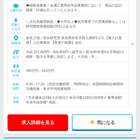
◆経験者募集！金属工業用化学品事業部において、製品の設計・
開発・評価を行っていただきます。
仕事内容
＼正社員雇用前提／◆大卒以上◆化学業界での営業経験もしくは
対象と
研究開発実務経験2年以上ある方
なる方
奈良工場／奈良研究所 奈良県奈良市西九条町5-2-5 【雇入れ直
後】上記事業所 【変更の範囲】会社…
勤務地
月給 257,800円～406,800円＋諸手当＋賞与(昨年度6カ月実績)※
経験・能力を考慮し決定します。※月給・年…
給与
380万円～610万円
初年度
年収
8:30～17:20 （所定労働時間：7時間45分）休憩時間65分時間外
勤務
時間
労働有無：有月平均残業時間：…
* 完全週休2日制(土日祝日)* 休日日数128日(2026年)* 夏季休暇*
休日
休暇
年末年始休暇* 有給…
求人詳細を見る
気になる