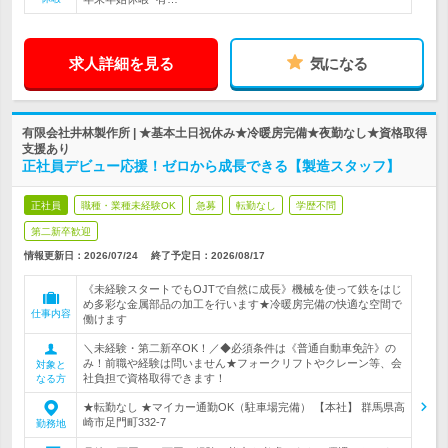
求人詳細を見る
気になる
有限会社井林製作所 | ★基本土日祝休み★冷暖房完備★夜勤なし★資格取得
支援あり
正社員デビュー応援！ゼロから成長できる【製造スタッフ】
正社員
職種・業種未経験OK
急募
転勤なし
学歴不問
第二新卒歓迎
情報更新日：2026/07/24
終了予定日：
2026/08/17
《未経験スタートでもOJTで自然に成長》機械を使って鉄をはじ
め多彩な金属部品の加工を行います★冷暖房完備の快適な空間で
仕事内容
働けます
＼未経験・第二新卒OK！／◆必須条件は《普通自動車免許》の
み！前職や経験は問いません★フォークリフトやクレーン等、会
対象と
社負担で資格取得できます！
なる方
★転勤なし ★マイカー通勤OK（駐車場完備） 【本社】 群馬県高
崎市足門町332-7
勤務地