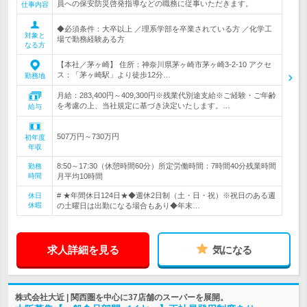
員への保安防災啓発指導などの職務に従事いただきます。
仕事内容
◆必須条件：大卒以上 ／理系学部を卒業されている方 ／化学工
対象と
場で勤務経験ある方
なる方
【本社／茅ヶ崎】 住所：神奈川県茅ヶ崎市茅ヶ崎3-2-10 アクセ
ス：「茅ヶ崎駅」より徒歩12分…
勤務地
月給：283,400円～409,300円※残業代別途支給※ご経験・ご年齢
を考慮の上、当社規定に基づき決定いたします。…
給与
507万円～730万円
初年度
年収
8:50～17:30（休憩時間60分）所定労働時間：7時間40分残業時間
勤務
時間
月平均10時間
# ★年間休日124日★◆週休2日制（土・日・祝）※祝日のある週
休日
休暇
の土曜日は出勤になる場合もあり◆年末…
求人詳細を見る
気になる
株式会社大近 | 関西圏を中心に37店舗のスーパーを展開。