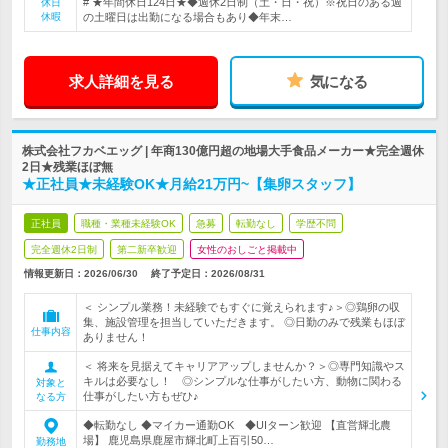
# ★年間休日124日★◆週休2日制（土・日・祝）※祝日のある週
休日
休暇
の土曜日は出勤になる場合もあり◆年末…
求人詳細を見る
気になる
株式会社フカベエッグ | 年商130億円超の地場大手食品メーカー★完全週休
2日★残業ほぼ無
★正社員★未経験OK★月給21万円~【集卵スタッフ】
正社員
職種・業種未経験OK
急募
転勤なし
学歴不問
完全週休2日制
第二新卒歓迎
女性のおしごと掲載中
情報更新日：2026/06/30
終了予定日：
2026/08/31
＜ シンプル業務！未経験でもすぐに覚えられます♪＞◎鶏卵の収
集、施設管理を担当していただきます。 ◎日勤のみで残業もほぼ
仕事内容
ありません！
＜ 将来を見据えてキャリアアップしませんか？＞◎専門知識やス
キルは必要なし！ ◎シンプルな仕事がしたい方、動物に関わる
対象と
仕事がしたい方もぜひ♪
なる方
◆転勤なし ◆マイカー通勤OK ◆UIターン歓迎 【直営輝北農
場】 鹿児島県鹿屋市輝北町上百引50…
勤務地