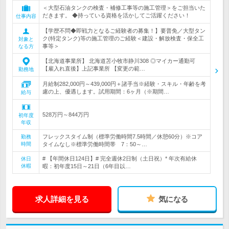
＜大型石油タンクの検査・補修工事等の施工管理＞をご担当いた
だきます。 ◆持っている資格を活かしてご活躍ください！
仕事内容
【学歴不問◆即戦力となるご経験者の募集！】要普免／大型タン
ク(特定タンク)等の施工管理のご経験＜建設・解放検査・保全工
対象と
事等＞
なる方
【北海道事業所】 北海道苫小牧市静川308 ◎マイカー通勤可
【雇入れ直後】上記事業所 【変更の範…
勤務地
月給制282,000円～439,000円＋諸手当※経験・スキル・年齢を考
慮の上、優遇します。試用期間：6ヶ月（※期間…
給与
528万円～844万円
初年度
年収
フレックスタイム制（標準労働時間7.5時間／休憩60分）※コア
勤務
時間
タイムなし※標準労働時間帯 7：50～…
# 【年間休日124日】# 完全週休2日制（土日祝）* 年次有給休
休日
休暇
暇：初年度15日～21日（6年目以…
求人詳細を見る
気になる