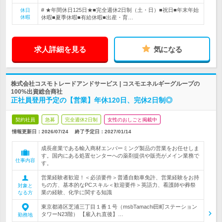
# ★年間休日125日★■完全週休2日制（土・日）■祝日■年末年始
休日
休暇
休暇■夏季休暇■有給休暇■出産・育…
求人詳細を見る
気になる
株式会社コスモトレードアンドサービス | コスモエネルギーグループの
100%出資総合商社
正社員登用予定の【営業】年休120日、完休2日制◎
契約社員
急募
完全週休2日制
女性のおしごと掲載中
情報更新日：2026/07/24
終了予定日：
2027/01/14
成長産業である輸入商材エンバーミング製品の営業をお任せしま
す。国内にある処置センターへの薬剤提供や販売がメイン業務で
仕事内容
す。
営業経験者歓迎！＜必須要件＞普通自動車免許、営業経験をお持
ちの方、基本的なPCスキル＜歓迎要件＞英語力、看護師や葬祭
対象と
業の経験、化学に関する知識
なる方
東京都港区芝浦三丁目１番１号（msbTamachi田町ステーション
タワーN23階） 【雇入れ直後】…
勤務地