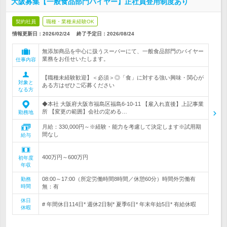
大阪募集【一般食品部門バイヤー】正社員登用制度あり
契約社員
職種・業種未経験OK
情報更新日：2026/02/24
終了予定日：
2026/08/24
無添加商品を中心に扱うスーパーにて、一般食品部門のバイヤー
業務をお任せいたします。
仕事内容
【職種未経験歓迎】＜必須＞◎「食」に対する強い興味・関心が
対象と
ある方はぜひご応募ください
なる方
◆本社 大阪府大阪市福島区福島6-10-11 【雇入れ直後】上記事業
所 【変更の範囲】会社の定める…
勤務地
月給：330,000円～※経験・能力を考慮して決定します※試用期
間なし
給与
400万円～600万円
初年度
年収
08:00～17:00（所定労働時間8時間／休憩60分）時間外労働有
勤務
時間
無：有
休日
# 年間休日114日* 週休2日制* 夏季6日* 年末年始5日* 有給休暇
休暇