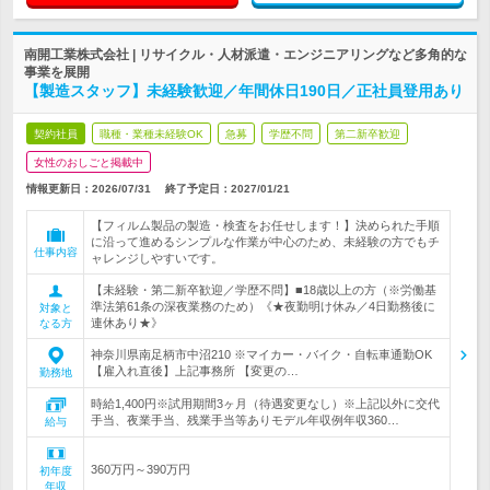
南開工業株式会社 | リサイクル・人材派遣・エンジニアリングなど多角的な
事業を展開
【製造スタッフ】未経験歓迎／年間休日190日／正社員登用あり
契約社員
職種・業種未経験OK
急募
学歴不問
第二新卒歓迎
女性のおしごと掲載中
情報更新日：2026/07/31
終了予定日：
2027/01/21
【フィルム製品の製造・検査をお任せします！】決められた手順
に沿って進めるシンプルな作業が中心のため、未経験の方でもチ
仕事内容
ャレンジしやすいです。
【未経験・第二新卒歓迎／学歴不問】■18歳以上の方（※労働基
準法第61条の深夜業務のため）《★夜勤明け休み／4日勤務後に
対象と
連休あり★》
なる方
神奈川県南足柄市中沼210 ※マイカー・バイク・自転車通勤OK
【雇入れ直後】上記事務所 【変更の…
勤務地
時給1,400円※試用期間3ヶ月（待遇変更なし）※上記以外に交代
手当、夜業手当、残業手当等ありモデル年収例年収360…
給与
360万円～390万円
初年度
年収