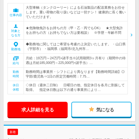
大型車輌（タンクローリー）による石油製品の配送業務をお任せ
します。重い荷物の取り扱いなどは一切ナシ！ 健康的に長く働い
仕事内容
ていただけます。
★危険物免許をお持ちの方（甲・乙・丙でもOK） ★大型免許
対象と
をお持ちの方（お持ちでない方は要相談） ※学歴・年齢不問
なる方
◆勤務地に関してはご希望を考慮の上決定いたします。 ・山口県
（宇部市） ・福岡県（福岡市/北九州市…
勤務地
月給：19万円～24万円+諸手当※試用期間3ヶ月有り（期間中の待
遇は月給185,000円～225,000円+諸手当）…
給与
勤務時間は事業所・シフトにより異なります【勤務時間詳細】◎
勤務
時間
宇部/鹿児島⇒1日の所定労働時間：7.75…
◇休日（週休二日制） 日曜日の他、指定休日を各月に割振して
休日
休暇
取得。 指定休日数は以下の通り事業所により…
求人詳細を見る
気になる
新着