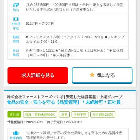
月給 267,500円～400,500円※経験・年齢・能力を考慮して決定
いたします※試用期間3カ月（待遇変更なし）
給与
511万円～740万円
初年度
年収
# フレックスタイム制（コアタイム 11:00～15:00）■フレキシブ
勤務
時間
ルタイム 7:00～11:0…
# ★年間休日122日★* 完全週休2日制（土日祝休み）* 有給休暇
休日
休暇
（10日～20日）* 年末年始休…
求人詳細を見る
気になる
株式会社ファーストフーズつくば | 安定した経営基盤｜上場グループ
食品の安全・安心を守る【品質管理】＊未経験可＊正社員
正社員
職種・業種未経験OK
急募
学歴不問
完全週休2日制
情報更新日：2026/07/21
終了予定日：
2027/01/11
＼UIターン歓迎／食品の安全や美味しさを守るための品質検査・
管理業務をお任せします。
仕事内容