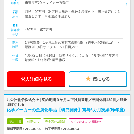
市東深芝20 ＊マイカー通勤可
勤務地
月給：20万円～34万円※経験・年齢を考慮の上、当社規定により
優遇します。※別途諸手当あり
給与
430万円～670万円
初年度
年収
2交替勤務 1ヶ月単位の変形労働時間制（週平均40時間以内）＜
勤務
時間
勤務例（8日サイクル）＞1日目／8：0…
* 週休2日制（月10日、勤務サイクルによる）* 夏季休暇* 年末年
休日
休暇
始休暇* 有給休暇* 慶弔休暇*…
求人詳細を見る
気になる
共栄社化学株式会社 | 契約期間３か月→正社員登用／年間休日128日／残業
ほぼなし★
化学メーカーの金属化学品【研究開発】賞与6カ月実績(昨年度)
契約社員
転勤なし
完全週休2日制
女性のおしごと掲載中
情報更新日：2026/07/06
終了予定日：
2026/08/24