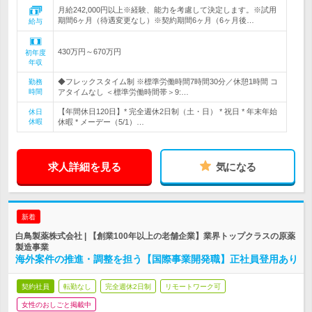
月給242,000円以上※経験、能力を考慮して決定します。※試用
期間6ヶ月（待遇変更なし）※契約期間6ヶ月（6ヶ月後…
給与
430万円～670万円
初年度
年収
◆フレックスタイム制 ※標準労働時間7時間30分／休憩1時間 コ
勤務
時間
アタイムなし ＜標準労働時間帯＞9:…
【年間休日120日】* 完全週休2日制（土・日） * 祝日 * 年末年始
休日
休暇
休暇 * メーデー（5/1）…
求人詳細を見る
気になる
新着
白鳥製薬株式会社 | 【創業100年以上の老舗企業】業界トップクラスの原薬
製造事業
海外案件の推進・調整を担う【国際事業開発職】正社員登用あり
契約社員
転勤なし
完全週休2日制
リモートワーク可
女性のおしごと掲載中