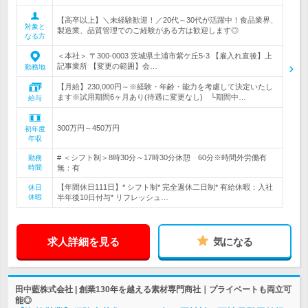
【高卒以上】＼未経験歓迎！／20代～30代が活躍中！食品業界、
対象と
製造業、品質管理でのご経験がある方は歓迎します◎
なる方
＜本社＞ 〒300-0003 茨城県土浦市紫ケ丘5-3 【雇入れ直後】上
記事業所 【変更の範囲】会…
勤務地
【月給】230,000円～※経験・年齢・能力を考慮して決定いたし
ます※試用期間6ヶ月あり(待遇に変更なし) └期間中…
給与
300万円～450万円
初年度
年収
# ＜シフト制＞8時30分～17時30分休憩 60分※時間外労働有
勤務
時間
無：有
【年間休日111日】* シフト制* 完全週休二日制* 有給休暇：入社
休日
休暇
半年後10日付与* リフレッシュ…
求人詳細を見る
気になる
田中藍株式会社 | 創業130年を越える素材専門商社｜プライベートも両立可
能◎