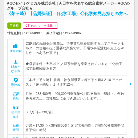
AGCセイミケミカル株式会社 | ★日本を代表する総合素材メーカーAGCの
グループ会社★
《茅ヶ崎》【品質保証】（化学工場）◇化学知見お持ちの方へ
正社員
女性のおしごと掲載中
情報更新日：2026/03/10
終了予定日：
2026/09/07
CSR部の品質保証業務は、全事業活動を展開する上でステークホ
ルダーの信頼を担う重要な業務です。工場や事業活動を支えるや
仕事内容
りがいのある仕事です。
◆必須条件：大卒以上 ／理系学部を卒業されている方 ／化学工
対象と
場で勤務経験ある方
なる方
【本社／茅ヶ崎】 住所：神奈川県茅ヶ崎市茅ヶ崎3-2-10 アクセ
ス：「茅ヶ崎駅」より徒歩12分…
勤務地
月給：283,400円～409,300円※残業代別途支給※ご経験・ご年齢
を考慮の上、当社規定に基づき決定いたします。…
給与
507万円～730万円
初年度
年収
8:50～17:30（休憩時間60分）所定労働時間：7時間40分残業時間
勤務
時間
月平均15時間