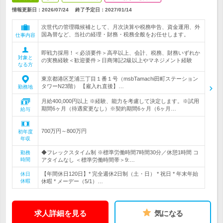
情報更新日：2026/07/24
終了予定日：
2027/01/14
次世代の管理職候補として、月次決算や税務申告、資金運用、外
国為替など、当社の経理・財務・税務全般をお任せします。
仕事内容
即戦力採用！＜必須要件＞高卒以上、会計、税務、財務いずれか
対象と
の実務経験＜歓迎要件＞日商簿記2級以上やマネジメント経験
なる方
東京都港区芝浦三丁目１番１号（msbTamachi田町ステーション
タワーN23階） 【雇入れ直後】…
勤務地
月給400,000円以上 ※経験、能力を考慮して決定します。※試用
期間6ヶ月（待遇変更なし）※契約期間6ヶ月（6ヶ月…
給与
700万円～800万円
初年度
年収
◆フレックスタイム制 ※標準労働時間7時間30分／休憩1時間 コ
勤務
時間
アタイムなし ＜標準労働時間帯＞9:…
【年間休日120日】* 完全週休2日制（土・日） * 祝日 * 年末年始
休日
休暇
休暇 * メーデー（5/1）…
求人詳細を見る
気になる