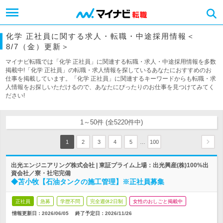
化学 正社員に関する求人・転職・中途採用情報＜
8/7（金）更新＞
マイナビ転職では「化学 正社員」に関連する転職・求人・中途採用情報を多数
掲載中!「化学 正社員」の転職・求人情報を探しているあなたにおすすめのお
仕事を掲載しています。「化学 正社員」に関連するキーワードからも転職・求
人情報をお探しいただけるので、あなたにぴったりのお仕事を見つけてみてく
ださい!
1～50件 (全5220件中)
…
1
2
3
4
5
100
出光エンジニアリング株式会社 | 東証プライム上場：出光興産(株)100%出
資会社／寮・社宅完備
◆苫小牧【石油タンクの施工管理】※正社員募集
正社員
急募
学歴不問
完全週休2日制
女性のおしごと掲載中
情報更新日：2026/06/05
終了予定日：
2026/11/26