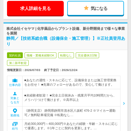
求人詳細を見る
気になる
株式会社イセヤマ | 化学薬品からプラント設備、新分野開発まで様々な事業
を展開
静岡／【技術系総合職（設備保全・施工管理）】※正社員登用あ
り
契約社員
職種・業種未経験OK
転勤なし
完全週休2日制
第二新卒歓迎
情報更新日：2026/07/03
終了予定日：
2026/12/24
■あなたの適性・スキルに応じて、設備保全または施工管理業務
をお任せ！ ■先輩のフォローがあるので、安心して働けます。
仕事内容
■未経験者歓迎！ ■完全土日祝休み・残業月平均10時間だから、
対象と
メリハリつけて働けます。※高卒以上
なる方
《静岡支店》 静岡県静岡市清水区八坂町 476-2 ※マイカー通勤
可／無料駐車場完備 ※転勤なし…
勤務地
月給300,000円～400,000円※あなたの経験・年齢・スキルに応じ
て優遇します。※1年ごとに契約を更新します。…
給与