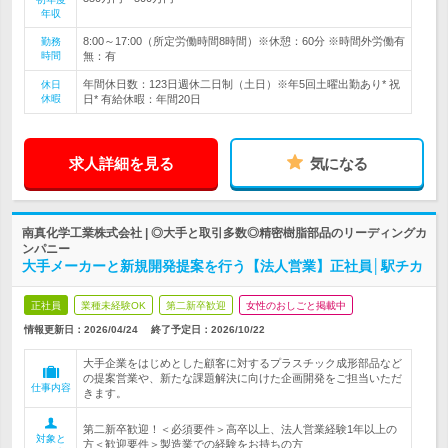
年収
8:00～17:00（所定労働時間8時間）※休憩：60分 ※時間外労働有
勤務
時間
無：有
年間休日数：123日週休二日制（土日）※年5回土曜出勤あり* 祝
休日
休暇
日* 有給休暇：年間20日
求人詳細を見る
気になる
南真化学工業株式会社 | ◎大手と取引多数◎精密樹脂部品のリーディングカ
ンパニー
大手メーカーと新規開発提案を行う【法人営業】正社員│駅チカ
正社員
業種未経験OK
第二新卒歓迎
女性のおしごと掲載中
情報更新日：2026/04/24
終了予定日：
2026/10/22
大手企業をはじめとした顧客に対するプラスチック成形部品など
の提案営業や、新たな課題解決に向けた企画開発をご担当いただ
仕事内容
きます。
第二新卒歓迎！＜必須要件＞高卒以上、法人営業経験1年以上の
対象と
方＜歓迎要件＞製造業での経験をお持ちの方