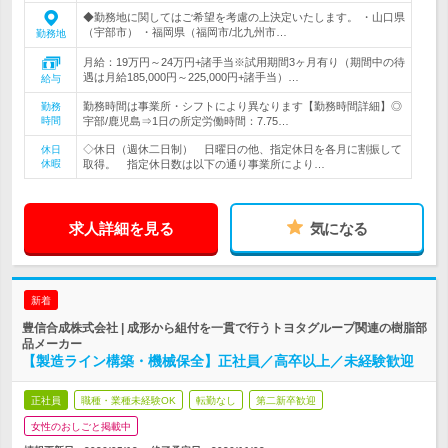
◆勤務地に関してはご希望を考慮の上決定いたします。 ・山口県
（宇部市） ・福岡県（福岡市/北九州市…
勤務地
月給：19万円～24万円+諸手当※試用期間3ヶ月有り（期間中の待
遇は月給185,000円～225,000円+諸手当）…
給与
勤務時間は事業所・シフトにより異なります【勤務時間詳細】◎
勤務
時間
宇部/鹿児島⇒1日の所定労働時間：7.75…
◇休日（週休二日制） 日曜日の他、指定休日を各月に割振して
休日
休暇
取得。 指定休日数は以下の通り事業所により…
求人詳細を見る
気になる
新着
豊信合成株式会社 | 成形から組付を一貫で行うトヨタグループ関連の樹脂部
品メーカー
【製造ライン構築・機械保全】正社員／高卒以上／未経験歓迎
正社員
職種・業種未経験OK
転勤なし
第二新卒歓迎
女性のおしごと掲載中