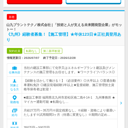
新着
山九プラントテクノ株式会社 | 「技術と人が支える未来開発型企業」がモッ
トー！
《九州》経験者募集！【施工管理】★年休123日★正社員登用あ
り
契約社員
転勤なし
第二新卒歓迎
情報更新日：2026/07/07
終了予定日：
2026/12/28
当社の建設工事部にて化学又はエネルギープラント建設及びメン
テナンスの施工管理をお任せします。★ワークライフバランス◎
仕事内容
【経験を活かして働ける！】《必須要件》◎大卒以上 ◎普通自動
車運転免許 ◎建設現場経験1年以上★監督経験、施工管理技士資
対象と
格等保有者は歓迎！
なる方
■建設工事部 福岡県北九州市若松区南二島4-14-1 九州事務所 ★
マイカー通勤可能 ★転勤なし…
勤務地
月給27万円～35万円※固定残業なし。※経験・資格により優遇い
たします※試用期間3ヶ月（待遇に変更なし）※期間の定め…
給与
350万円～500万円
初年度