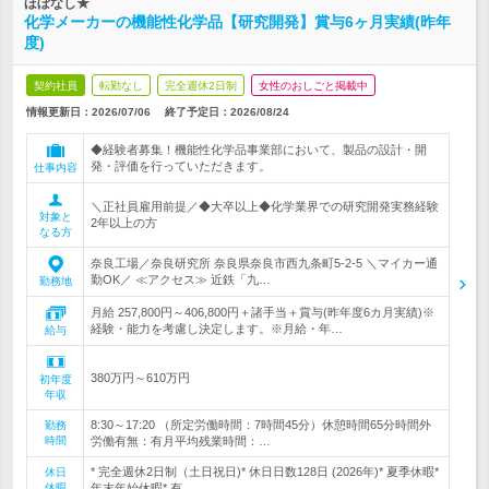
ほぼなし★
化学メーカーの機能性化学品【研究開発】賞与6ヶ月実績(昨年
度)
契約社員
転勤なし
完全週休2日制
女性のおしごと掲載中
情報更新日：2026/07/06
終了予定日：
2026/08/24
◆経験者募集！機能性化学品事業部において、製品の設計・開
発・評価を行っていただきます。
仕事内容
＼正社員雇用前提／◆大卒以上◆化学業界での研究開発実務経験
対象と
2年以上の方
なる方
奈良工場／奈良研究所 奈良県奈良市西九条町5-2-5 ＼マイカー通
勤OK／ ≪アクセス≫ 近鉄「九…
勤務地
月給 257,800円～406,800円＋諸手当＋賞与(昨年度6カ月実績)※
経験・能力を考慮し決定します。※月給・年…
給与
380万円～610万円
初年度
年収
8:30～17:20 （所定労働時間：7時間45分）休憩時間65分時間外
勤務
時間
労働有無：有月平均残業時間：…
* 完全週休2日制（土日祝日)* 休日日数128日 (2026年)* 夏季休暇*
休日
休暇
年末年始休暇* 有…