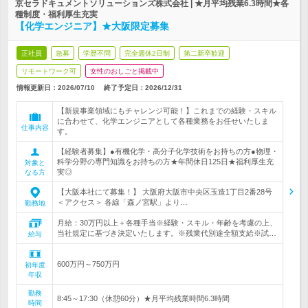
京セラドキュメントソリューションズ株式会社 | ★月平均残業6.3時間★各
種制度・福利厚生充実
【化学エンジニア】★大阪限定募集
正社員
急募
学歴不問
完全週休2日制
第二新卒歓迎
リモートワーク可
女性のおしごと掲載中
情報更新日：2026/07/10
終了予定日：
2026/12/31
【新規事業領域にもチャレンジ可能！】これまでの経験・スキル
に合わせて、化学エンジニアとして各種業務をお任せいたしま
仕事内容
す。
【経験者募集】●有機化学・高分子化学技術をお持ちの方●物理・
科学分野の専門知識をお持ちの方★年間休日125日★福利厚生充
対象と
実◎
なる方
【大阪本社にて募集！】 大阪府大阪市中央区玉造1丁目2番28号
＜アクセス＞ 各線「森ノ宮駅」より…
勤務地
月給：30万円以上＋各種手当※経験・スキル・年齢を考慮の上、
当社規定に基づき決定いたします。※残業代別途全額支給※試…
給与
600万円～750万円
初年度
年収
勤務
8:45～17:30（休憩60分）★月平均残業時間6.3時間
時間