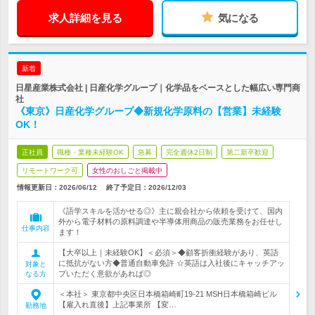
求人詳細を見る
気になる
新着
日星産業株式会社 | 日産化学グループ｜化学品をベースとした幅広い専門商
社
《東京》日産化学グループ◆新規化学原料の【営業】未経験
OK！
正社員
職種・業種未経験OK
急募
完全週休2日制
第二新卒歓迎
リモートワーク可
女性のおしごと掲載中
情報更新日：2026/06/12
終了予定日：
2026/12/03
《語学スキルを活かせる◎》主に親会社から依頼を受けて、国内
外から電子材料の原料調達や半導体用商品の販売業務をお任せし
仕事内容
ます！
【大卒以上｜未経験OK】＜必須＞◆顧客折衝経験があり、英語
に抵抗がない方◆普通自動車免許 ☆英語は入社後にキャッチアッ
対象と
プいただく意欲があれば◎
なる方
＜本社＞ 東京都中央区日本橋箱崎町19-21 MSH日本橋箱崎ビル
【雇入れ直後】上記事業所 【変…
勤務地