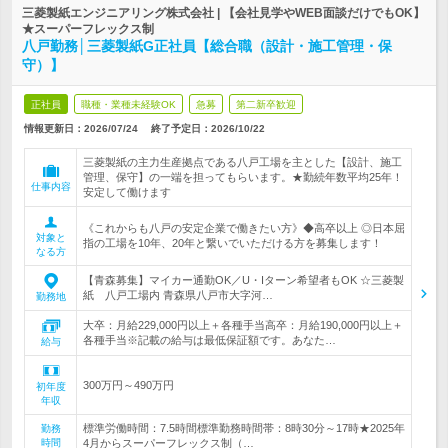
三菱製紙エンジニアリング株式会社 | 【会社見学やWEB面談だけでもOK】
★スーパーフレックス制
八戸勤務│三菱製紙G正社員【総合職（設計・施工管理・保
守）】
正社員
職種・業種未経験OK
急募
第二新卒歓迎
情報更新日：2026/07/24
終了予定日：
2026/10/22
三菱製紙の主力生産拠点である八戸工場を主とした【設計、施工
管理、保守】の一端を担ってもらいます。★勤続年数平均25年！
仕事内容
安定して働けます
《これからも八戸の安定企業で働きたい方》◆高卒以上 ◎日本屈
対象と
指の工場を10年、20年と繋いでいただける方を募集します！
なる方
【青森募集】マイカー通勤OK／U・Iターン希望者もOK ☆三菱製
紙 八戸工場内 青森県八戸市大字河…
勤務地
大卒：月給229,000円以上＋各種手当高卒：月給190,000円以上＋
各種手当※記載の給与は最低保証額です。あなた…
給与
300万円～490万円
初年度
年収
標準労働時間：7.5時間標準勤務時間帯：8時30分～17時★2025年
勤務
時間
4月からスーパーフレックス制（…