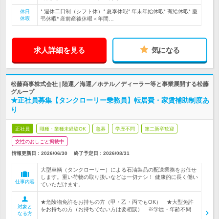
* 週休二日制（シフト休）* 夏季休暇* 年末年始休暇* 有給休暇* 慶
休日
休暇
弔休暇* 産前産後休暇＜年間…
求人詳細を見る
気になる
松藤商事株式会社 | 陸運／海運／ホテル／ディーラー等と事業展開する松藤
グループ
★正社員募集【タンクローリー乗務員】転居費・家賃補助制度あ
り
正社員
職種・業種未経験OK
急募
学歴不問
第二新卒歓迎
女性のおしごと掲載中
情報更新日：2026/06/30
終了予定日：
2026/08/31
大型車輌（タンクローリー）による石油製品の配送業務をお任せ
します。重い荷物の取り扱いなどは一切ナシ！ 健康的に長く働い
仕事内容
ていただけます。
★危険物免許をお持ちの方（甲・乙・丙でもOK） ★大型免許
対象と
をお持ちの方（お持ちでない方は要相談） ※学歴・年齢不問
なる方