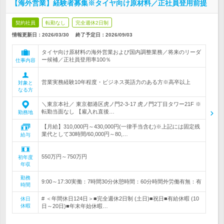
【海外営業】経験者募集※タイヤ向け原材料／正社員登用前提
契約社員
転勤なし
完全週休2日制
情報更新日：2026/03/30
終了予定日：
2026/09/03
タイヤ向け原材料の海外営業および国内調整業務／将来のリーダ
ー候補／正社員登用率100％
仕事内容
営業実務経験10年程度・ビジネス英語力のある方※高卒以上
対象と
なる方
＼東京本社／ 東京都港区虎ノ門2-3-17 虎ノ門2丁目タワー21F ※
転勤当面なし 【雇入れ直後…
勤務地
【月給】310,000円～430,000円(一律手当含む)※上記には固定残
業代として30時間/60,000円～80,…
給与
550万円～750万円
初年度
年収
勤務
9:00～17:30実働：7時間30分休憩時間：60分時間外労働有無：有
時間
# ＜年間休日124日＞■完全週休2日制 (土日)■祝日■有給休暇 (10
休日
休暇
日～20日)■年末年始休暇…