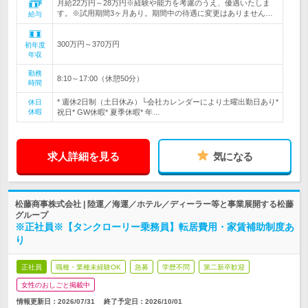
月給22万円～28万円※経験や能力を考慮のうえ、優遇いたしま
す。※試用期間3ヶ月あり。期間中の待遇に変更はありません…
給与
300万円～370万円
初年度
年収
勤務
8:10～17:00（休憩50分）
時間
* 週休2日制（土日休み）└会社カレンダーにより土曜出勤日あり*
休日
休暇
祝日* GW休暇* 夏季休暇* 年…
求人詳細を見る
気になる
松藤商事株式会社 | 陸運／海運／ホテル／ディーラー等と事業展開する松藤
グループ
※正社員※【タンクローリー乗務員】転居費用・家賃補助制度あ
り
正社員
職種・業種未経験OK
急募
学歴不問
第二新卒歓迎
女性のおしごと掲載中
情報更新日：2026/07/31
終了予定日：
2026/10/01