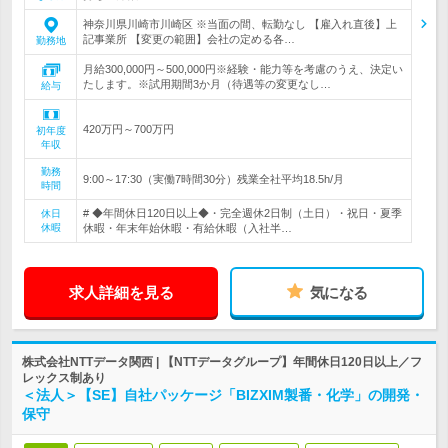
神奈川県川崎市川崎区 ※当面の間、転勤なし 【雇入れ直後】上
記事業所 【変更の範囲】会社の定める各…
勤務地
月給300,000円～500,000円※経験・能力等を考慮のうえ、決定い
たします。※試用期間3か月（待遇等の変更なし…
給与
420万円～700万円
初年度
年収
勤務
9:00～17:30（実働7時間30分）残業全社平均18.5h/月
時間
# ◆年間休日120日以上◆・完全週休2日制（土日）・祝日・夏季
休日
休暇
休暇・年末年始休暇・有給休暇（入社半…
求人詳細を見る
気になる
株式会社NTTデータ関西 | 【NTTデータグループ】年間休日120日以上／フ
レックス制あり
＜法人＞【SE】自社パッケージ「BIZXIM製番・化学」の開発・
保守