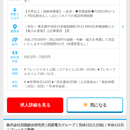
す！
【大卒以上｜経験者募集】＜必須＞◆営業経験◆TOEIC(R)テス
対象と
ト750点相当もしくはビジネスでの英語利用経験
なる方
＜本社＞ 東京都中央区日本橋箱崎町19-21 MSH日本橋箱崎ビル
【雇入れ直後】上記事業所 【変…
勤務地
月給 279,500円～391,000円※経験・年齢・能力を考慮して決定
いたします※試用期間3カ月（待遇変更なし）
給与
531万円～729万円
初年度
年収
# フレックスタイム制（コアタイム 11:00～15:00）■フレキシブ
勤務
時間
ルタイム 7:00～11:0…
# ★年間休日122日★* 完全週休2日制（土日祝休み）* 有給休暇
休日
休暇
（10日～20日）* 年末年始休…
求人詳細を見る
気になる
株式会社四国総合研究所 | 四国電力グループ｜完休2日(土日祝)｜年休122日
｜フレックス勤務