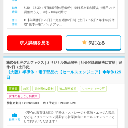
8:30～17:30（実働8時間休憩60分）※時差出勤制度あり部門内で
勤務
時間
調整のうえ、7時～10時の間で…
# 【年間休日125日】* 完全週休2日制（土日）* 祝日* 年末年始休
休日
休暇
暇* 夏季休暇* バックアッ…
求人詳細を見る
気になる
株式会社光アルファクス | オリジナル製品開発｜社会的課題解決に貢献｜完
休2日（土日祝）
《大阪》半導体・電子部品の【セールスエンジニア】◆年休125
日
正社員
急募
完全週休2日制
第二新卒歓迎
リモートワーク可
女性のおしごと掲載中
情報更新日：2026/05/01
終了予定日：
2026/10/29
《安心の教育体制◎》半導体・ストレージや電源・エッジAI製品
などをソリューション提案する営業担当にセールスエンジニアと
仕事内容
して同行いただきます！