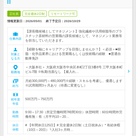
日
正社員
完全週休2日制
リモートワーク可
情報更新日：2026/05/01
終了予定日：
2026/10/29
【課長職候補としてマネジメント】強化繊維や汎用樹脂等のプラ
スチック原材料の営業職の課長候補として、マネジメント業務等
仕事内容
を担当していただきます。
【経験を軸にキャリアアップを目指しませんか？】＜必須＞■樹
脂・化学品業界における営業職もしくは技術職の経験 ■普通自
対象と
動車免許
なる方
＜大阪本社＞ 大阪府大阪市中央区本町2丁目3番8号 三甲大阪本町
ビル7階 ※転勤当面なし 【雇入れ…
勤務地
月給300,000円～480,000円※経験・スキルを考慮し、優遇します
※試用期間3ヶ月あり（待遇に変更なし）
給与
500万円～750万円
初年度
年収
9:00～17:30（所定労働時間7時間30分）休憩時間：60分時間外労
勤務
時間
働有無：有（月平均10～20…
# 【年間休日125日】# 完全週休2日制（土日祝休み）* 有給休暇
休日
休暇
（10日～20日）└入社3ヶ月時…