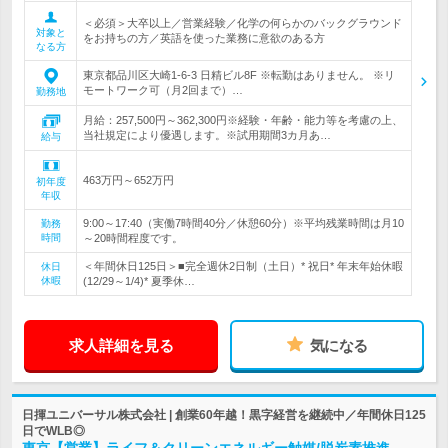
＜必須＞大卒以上／営業経験／化学の何らかのバックグラウンド
対象と
をお持ちの方／英語を使った業務に意欲のある方
なる方
東京都品川区大崎1-6-3 日精ビル8F ※転勤はありません。 ※リ
モートワーク可（月2回まで）…
勤務地
月給：257,500円～362,300円※経験・年齢・能力等を考慮の上、
当社規定により優遇します。※試用期間3カ月あ…
給与
463万円～652万円
初年度
年収
9:00～17:40（実働7時間40分／休憩60分）※平均残業時間は月10
勤務
時間
～20時間程度です。
＜年間休日125日＞■完全週休2日制（土日）* 祝日* 年末年始休暇
休日
休暇
(12/29～1/4)* 夏季休…
求人詳細を見る
気になる
日揮ユニバーサル株式会社 | 創業60年越！黒字経営を継続中／年間休日125
日でWLB◎