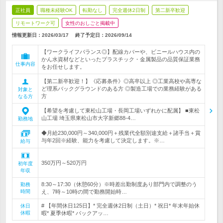
正社員
職種未経験OK
転勤なし
完全週休2日制
第二新卒歓迎
リモートワーク可
女性のおしごと掲載中
情報更新日：2026/03/17
終了予定日：
2026/09/14
【ワークライフバランス◎】配線カバーや、ビニールハウス内の
かん水資材などといったプラスチック・金属製品の品質保証業務
仕事内容
をお任せします。
【第二新卒歓迎！】《応募条件》◎高卒以上 ◎工業高校や高専な
ど理系バックグラウンドのある方 ◎製造工場での業務経験がある
対象と
方
なる方
【希望を考慮して東松山工場・長岡工場いずれかに配属】 ■東松
山工場 埼玉県東松山市大字新郷88-4…
勤務地
◆月給230,000円～340,000円＋残業代全額別途支給＋諸手当＋賞
与年2回※経験、能力を考慮して決定します。※…
給与
350万円～520万円
初年度
年収
8:30～17:30（休憩60分）※時差出勤制度あり部門内で調整のう
勤務
時間
え、7時～10時の間で勤務開始時…
# 【年間休日125日】* 完全週休2日制（土日）* 祝日* 年末年始休
休日
休暇
暇* 夏季休暇* バックアッ…