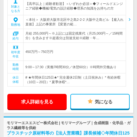
【高卒以上｜経験者歓迎】＜いずれか必須＞◆フィールドエンジ
対象と
ニア経験◆機械/電気の設計経験◆理系の知識をお持ちの方
なる方
＜本社＞ 大阪府大阪市北区中之島2-2-2 大阪中之島ビル 【雇入れ
直後】上記の事業所 【変更の範…
勤務地
月給 255,000円～※上記には固定残業代（月25,000円～／15時間
分）を含みます※超過分は別途支給※経験・年…
給与
450万円～750万円
初年度
年収
勤務
9:00～17:30（実働7時間30分／休憩60分）※時間外労働あり
時間
# ★年間休日125日★* 完全週休2日制（土日祝休み）* 有給休暇
休日
休暇
（10日～20日）* 夏季休暇*…
求人詳細を見る
気になる
モリマーエスエスピー株式会社 | モリマーグループ｜合成樹脂・化学品・ガ
ラス繊維等を供給
プラスチック原材料等の【法人営業職】課長候補◇年間休日125