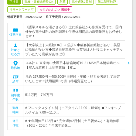
正社員
職種・業種未経験OK
急募
完全週休2日制
第二新卒歓迎
リモートワーク可
女性のおしごと掲載中
情報更新日：2026/06/12
終了予定日：
2026/12/03
《語学スキルを活かせる◎》主に親会社から依頼を受けて、国内
外から電子材料の原料調達や半導体用商品の販売業務をお任せし
仕事内容
ます！
【大卒以上｜未経験OK】＜必須＞◆顧客折衝経験があり、英語
に抵抗がない方◆普通自動車免許 ☆英語は入社後にキャッチアッ
対象と
プいただく意欲があれば◎
なる方
＜本社＞ 東京都中央区日本橋箱崎町19-21 MSH日本橋箱崎ビル
【雇入れ直後】上記事業所 【変…
勤務地
月給 267,500円～400,500円※経験・年齢・能力を考慮して決定
いたします※試用期間3カ月（待遇変更なし）
給与
511万円～740万円
初年度
年収
# フレックスタイム制（コアタイム 11:00～15:00）■フレキシブ
勤務
時間
ルタイム 7:00～11:0…
# ★年間休日122日★* 完全週休2日制（土日祝休み）* 有給休暇
休日
休暇
（10日～20日）* 年末年始休…