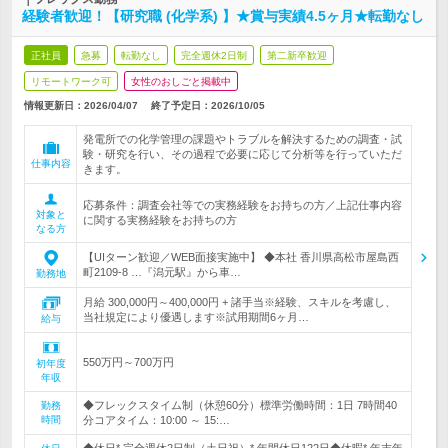
経験者歓迎！【研究職 (化学系) 】★賞与実績4.5ヶ月★転勤なし
正社員
急募
転勤なし
完全週休2日制
第二新卒歓迎
リモートワーク可
女性のおしごと掲載中
情報更新日：2026/04/07
終了予定日：
2026/10/05
発電所での化学管理の課題やトラブルを解決するための調査・試
験・研究を行い、その過程で必要に応じて分析等を行っていただ
仕事内容
きます。
応募条件：調査会社等での実務経験をお持ちの方／上記仕事内容
対象と
に関する実務経験をお持ちの方
なる方
【UIターン歓迎／WEB面接実施中】 ◆本社 香川県高松市屋島西
町2109-8 …『潟元駅』から車…
勤務地
月給 300,000円～400,000円 + 諸手当※経験、スキルを考慮し、
当社規定により優遇します※試用期間6ヶ月…
給与
550万円～700万円
初年度
年収
◆フレックスタイム制（休憩60分）標準労働時間：1日 7時間40
勤務
時間
分コアタイム：10:00 ～ 15:…