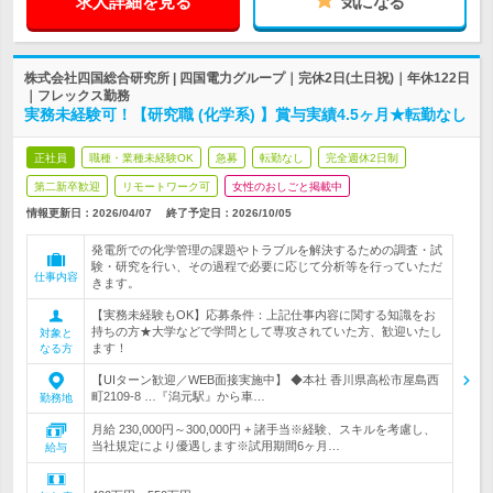
求人詳細を見る
気になる
株式会社四国総合研究所 | 四国電力グループ｜完休2日(土日祝)｜年休122日
｜フレックス勤務
実務未経験可！【研究職 (化学系) 】賞与実績4.5ヶ月★転勤なし
正社員
職種・業種未経験OK
急募
転勤なし
完全週休2日制
第二新卒歓迎
リモートワーク可
女性のおしごと掲載中
情報更新日：2026/04/07
終了予定日：
2026/10/05
発電所での化学管理の課題やトラブルを解決するための調査・試
験・研究を行い、その過程で必要に応じて分析等を行っていただ
仕事内容
きます。
【実務未経験もOK】応募条件：上記仕事内容に関する知識をお
持ちの方★大学などで学問として専攻されていた方、歓迎いたし
対象と
ます！
なる方
【UIターン歓迎／WEB面接実施中】 ◆本社 香川県高松市屋島西
町2109-8 …『潟元駅』から車…
勤務地
月給 230,000円～300,000円 + 諸手当※経験、スキルを考慮し、
当社規定により優遇します※試用期間6ヶ月…
給与