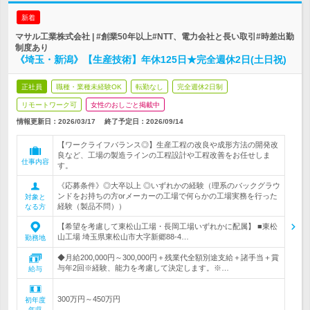
新着
マサル工業株式会社 | #創業50年以上#NTT、電力会社と長い取引#時差出勤
制度あり
《埼玉・新潟》【生産技術】年休125日★完全週休2日(土日祝)
正社員
職種・業種未経験OK
転勤なし
完全週休2日制
リモートワーク可
女性のおしごと掲載中
情報更新日：2026/03/17
終了予定日：
2026/09/14
【ワークライフバランス◎】生産工程の改良や成形方法の開発改
良など、工場の製造ラインの工程設計や工程改善をお任せしま
仕事内容
す。
《応募条件》◎大卒以上 ◎いずれかの経験（理系のバックグラウ
ンドをお持ちの方orメーカーの工場で何らかの工場実務を行った
対象と
経験（製品不問））
なる方
【希望を考慮して東松山工場・長岡工場いずれかに配属】 ■東松
山工場 埼玉県東松山市大字新郷88-4…
勤務地
◆月給200,000円～300,000円＋残業代全額別途支給＋諸手当＋賞
与年2回※経験、能力を考慮して決定します。※…
給与
300万円～450万円
初年度
年収