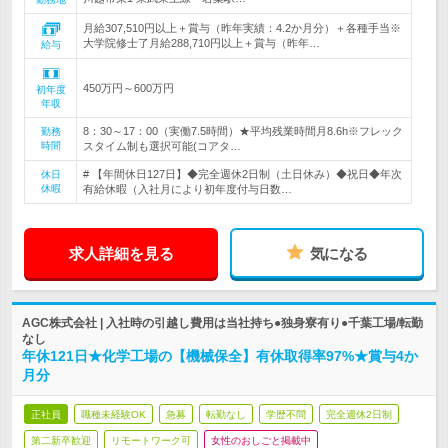
月給307,510円以上＋賞与（昨年実績：4.2か月分）＋各種手当※
大学院修士了月給288,710円以上＋賞与（昨年…
給与
450万円～600万円
初年度
年収
8：30～17：00（実働7.5時間）★平均残業時間月8.6h※フレック
勤務
時間
スタイム制も選択可能(コアタ…
# 【年間休日127日】◆完全週休2日制（土日休み）◆祝日◆年次
休日
休暇
有給休暇（入社月により初年度付与日数…
求人詳細を見る
気になる
AGC株式会社 | 入社時の引越し費用は当社持ち●独身寮有り●千葉工場/転勤
なし
年休121日★化学工場の【機械保全】有休取得率97%★賞与4か
月分
正社員
職種未経験OK
急募
転勤なし
学歴不問
完全週休2日制
第二新卒歓迎
リモートワーク可
女性のおしごと掲載中