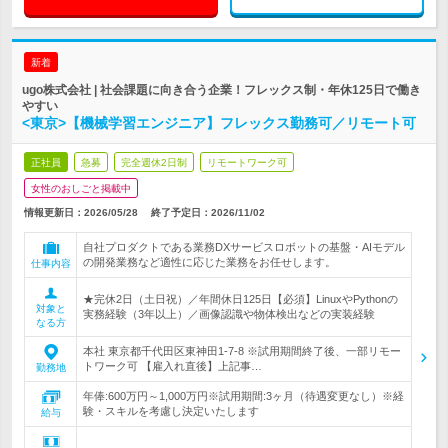
新着
ugo株式会社 | 社会課題に向き合う企業！フレックス制・年休125日で働き
やすい
<東京>【機械学習エンジニア】フレックス勤務可／リモート可
正社員
急募
完全週休2日制
リモートワーク可
女性のおしごと掲載中
情報更新日：2026/05/28
終了予定日：
2026/11/02
自社プロダクトである業務DXサービスロボットの基盤・AIモデル
の開発業務など適性に応じた業務をお任せします。
仕事内容
★完休2日（土日祝）／年間休日125日【必須】LinuxやPythonの
対象と
実務経験（3年以上）／画像認識や物体検出などの実装経験
なる方
本社 東京都千代田区東神田1-7-8 ※試用期間終了後、一部リモー
トワーク可 【雇入れ直後】上記事…
勤務地
年俸:600万円～1,000万円※試用期間:3ヶ月（待遇変更なし）※経
験・スキルを考慮し決定いたします
給与