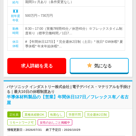
期間3ヶ月あり（条件変更なし）
給与
500万円～730万円
初年度
年収
8:30～17:00（実働7時間45分／休憩45分）※フレックスタイム制
勤務
時間
度有り（標準労働時間／1日7…
# 【年間休日127日】* 完全週休2日制（土日）* 祝日* GW休暇* 夏
休日
休暇
季休暇* 年末年始休暇*…
求人詳細を見る
気になる
パナソニック インダストリー株式会社 | 電子デバイス・マテリアルを手掛け
る｜最大10日の休暇制度あり
半導体材料製品の【営業】年間休日127日／フレックス有／名古
屋
正社員
業種未経験OK
転勤なし
学歴不問
完全週休2日制
リモートワーク可
女性のおしごと掲載中
情報更新日：2026/07/31
終了予定日：
2026/10/29