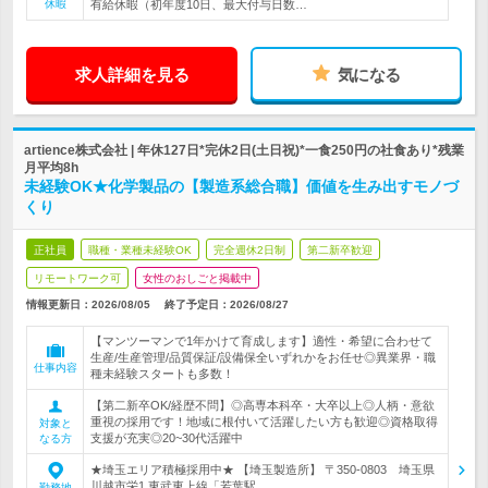
休暇
有給休暇（初年度10日、最大付与日数…
求人詳細を見る
気になる
artience株式会社 | 年休127日*完休2日(土日祝)*一食250円の社食あり*残業
月平均8h
未経験OK★化学製品の【製造系総合職】価値を生み出すモノづ
くり
正社員
職種・業種未経験OK
完全週休2日制
第二新卒歓迎
リモートワーク可
女性のおしごと掲載中
情報更新日：2026/08/05
終了予定日：
2026/08/27
【マンツーマンで1年かけて育成します】適性・希望に合わせて
生産/生産管理/品質保証/設備保全いずれかをお任せ◎異業界・職
仕事内容
種未経験スタートも多数！
【第二新卒OK/経歴不問】◎高専本科卒・大卒以上◎人柄・意欲
重視の採用です！地域に根付いて活躍したい方も歓迎◎資格取得
対象と
支援が充実◎20~30代活躍中
なる方
★埼玉エリア積極採用中★ 【埼玉製造所】 〒350-0803 埼玉県
川越市栄1 東武東上線「若葉駅…
勤務地