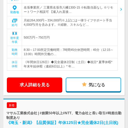
名張事業所／ 三重県名張市八幡1300-15 ※転勤当面なし ※リモ
ートワーク相談可 【雇入れ直後…
勤務地
月給264,000円～334,000円※上記には一律ライフサポート手当
4,000円/月を含みます。※経験、スキルなど…
給与
500万円～750万円
初年度
年収
8:30～17:00所定労働時間：7時間45分休憩時間：45分（12:15～
勤務
時間
13:00）時間外労働の…
《年間休日126日》◆完全週休2日制（土日）◆祝日* 夏季休暇*
休日
休暇
年末年始休暇（連続6日以上）* 年…
求人詳細を見る
気になる
新着
マサル工業株式会社 | #創業50年以上#NTT、電力会社と長い取引#時差出勤
制度あり
《埼玉・新潟》【品質保証】年休125日★完全週休2日(土日祝)