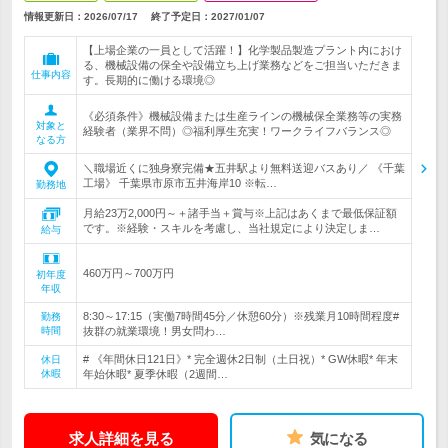
情報更新日：2026/07/17
終了予定日：
2027/01/07
【上場企業の一員として活躍！】化学製品製造プラント内におけ
る、機械設備の保全や設備立ち上げ業務などをご担当いただきま
仕事内容
す。長期的に働ける環境◎
《必須条件》機械設備または生産ラインの機械保全業務等の実務
対象と
経験者（業界不問）◎福利厚生充実！ワークライフバランス◎
なる方
＼職場近くに独身寮完備★五井駅より無料送迎バスあり／ 《千葉
工場》 千葉県市原市五井海岸10 ※転…
勤務地
月給23万2,000円～＋諸手当＋賞与※上記はあくまで最低保証額
です。※経験・スキルを考慮し、当社規定により決定しま…
給与
460万円～700万円
初年度
年収
8:30～17:15（実働7時間45分／休憩60分）※残業月10時間程度#
勤務
時間
抜群の就業環境！男女問わ…
# 《年間休日121日》* 完全週休2日制（土日祝）* GW休暇* 年末
休日
休暇
年始休暇* 夏季休暇（2週間…
求人詳細を見る
気になる