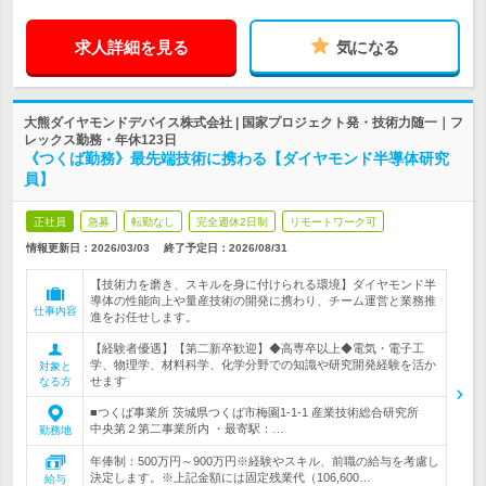
求人詳細を見る
気になる
大熊ダイヤモンドデバイス株式会社 | 国家プロジェクト発・技術力随一｜フ
レックス勤務・年休123日
《つくば勤務》最先端技術に携わる【ダイヤモンド半導体研究
員】
正社員
急募
転勤なし
完全週休2日制
リモートワーク可
情報更新日：2026/03/03
終了予定日：
2026/08/31
【技術力を磨き、スキルを身に付けられる環境】ダイヤモンド半
導体の性能向上や量産技術の開発に携わり、チーム運営と業務推
仕事内容
進をお任せします。
【経験者優遇】【第二新卒歓迎】◆高専卒以上◆電気・電子工
学、物理学、材料科学、化学分野での知識や研究開発経験を活か
対象と
せます
なる方
■つくば事業所 茨城県つくば市梅園1-1-1 産業技術総合研究所
中央第２第二事業所内 ・最寄駅：…
勤務地
年俸制：500万円～900万円※経験やスキル、前職の給与を考慮し
決定します。※上記金額には固定残業代（106,600…
給与