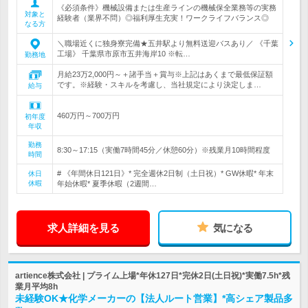
《必須条件》機械設備または生産ラインの機械保全業務等の実務
対象と
経験者（業界不問）◎福利厚生充実！ワークライフバランス◎
なる方
＼職場近くに独身寮完備★五井駅より無料送迎バスあり／ 《千葉
工場》 千葉県市原市五井海岸10 ※転…
勤務地
月給23万2,000円～＋諸手当＋賞与※上記はあくまで最低保証額
です。※経験・スキルを考慮し、当社規定により決定しま…
給与
460万円～700万円
初年度
年収
勤務
8:30～17:15（実働7時間45分／休憩60分）※残業月10時間程度
時間
# 《年間休日121日》* 完全週休2日制（土日祝）* GW休暇* 年末
休日
休暇
年始休暇* 夏季休暇（2週間…
求人詳細を見る
気になる
artience株式会社 | プライム上場*年休127日*完休2日(土日祝)*実働7.5h*残
業月平均8h
未経験OK★化学メーカーの【法人ルート営業】*高シェア製品多