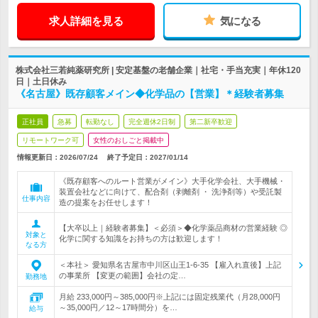
求人詳細を見る
気になる
株式会社三若純薬研究所 | 安定基盤の老舗企業｜社宅・手当充実｜年休120
日｜土日休み
《名古屋》既存顧客メイン◆化学品の【営業】＊経験者募集
正社員
急募
転勤なし
完全週休2日制
第二新卒歓迎
リモートワーク可
女性のおしごと掲載中
情報更新日：2026/07/24
終了予定日：
2027/01/14
《既存顧客へのルート営業がメイン》大手化学会社、大手機械・
装置会社などに向けて、配合剤（剥離剤 ・ 洗浄剤等）や受託製
仕事内容
造の提案をお任せします！
【大卒以上｜経験者募集】＜必須＞◆化学薬品商材の営業経験 ◎
対象と
化学に関する知識をお持ちの方は歓迎します！
なる方
＜本社＞ 愛知県名古屋市中川区山王1-6-35 【雇入れ直後】上記
の事業所 【変更の範囲】会社の定…
勤務地
月給 233,000円～385,000円※上記には固定残業代（月28,000円
～35,000円／12～17時間分）を…
給与