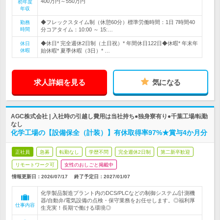
400万円～550万円
初年度
年収
◆フレックスタイム制（休憩60分）標準労働時間：1日 7時間40
勤務
時間
分コアタイム：10:00 ～ 15:…
◆休日* 完全週休2日制（土日祝）* 年間休日122日◆休暇* 年末年
休日
休暇
始休暇* 夏季休暇（3日）* …
求人詳細を見る
気になる
AGC株式会社 | 入社時の引越し費用は当社持ち●独身寮有り●千葉工場/転勤
なし
化学工場の【設備保全（計装）】有休取得率97%★賞与4か月分
正社員
急募
転勤なし
学歴不問
完全週休2日制
第二新卒歓迎
リモートワーク可
女性のおしごと掲載中
情報更新日：2026/07/17
終了予定日：
2027/01/07
化学製品製造プラント内のDCS/PLCなどの制御システム/計測機
器/自動弁/電気設備の点検・保守業務をお任せします。◎福利厚
仕事内容
生充実！長期で働ける環境◎