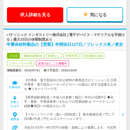
求人詳細を見る
気になる
パナソニック インダストリー株式会社 | 電子デバイス・マテリアルを手掛け
る｜最大10日の休暇制度あり
半導体材料製品の【営業】年間休日127日／フレックス有／東京
正社員
業種未経験OK
転勤なし
学歴不問
完全週休2日制
リモートワーク可
女性のおしごと掲載中
情報更新日：2026/07/31
終了予定日：
2026/10/29
【半導体・電子部品向け封止材料の事業拡大がミッション】日系
半導体・電子部品メーカーのグローバル拠点に対する提案をお任
仕事内容
せ ◆リモートワーク可
【業界経験者歓迎／中途入社多数！幅広い年代が活躍中】◆化
学・素材・半導体業界いずれかでの営業経験 or マーケティング
対象と
経験◆英語への抵抗がない方
なる方
【リモートワーク可（週1～2回程度）】 東京都港区虎ノ門二丁
目6番1号虎ノ門ヒルズステーションタワ…
勤務地
月給33.4万円～48.5万円※経験・資格により優遇します。※試用