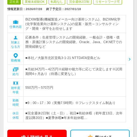
正社員
業種未経験OK
転勤なし
完全週休2日制
リモートワーク可
情報更新日：2026/07/28
終了予定日：
2027/01/18
BIZXIM製番(機械製造メーカー向け基幹システム)、BIZXIM化学
(化学製造業向け基幹システム)の提案・販売～コンサルティン
仕事内容
グ・開発・保守をお任せします
応募条件：生産管理システムの開発経験、一般会計・債権・債
務・原価計算システムの開発経験、Oracle、Java、C#.NETでの
対象と
開発経験など
なる方
■本社／大阪市北区堂島3-1-21 NTTDATA堂島ビル
勤務地
■月給34万円～42万円※経験や能力等に応じて決定します※試用
期間4ヶ月あり（待遇に変更なし）
給与
550万円～570万円
初年度
年収
勤務
■9：00～17：30（実働7.5時間）※フレックスタイム制あり
時間
■完全週休2日制（土・日）、祝日■有給休暇（初年度13日、次年
休日
休暇
度以降20日）■夏季休暇■年末年始休暇…