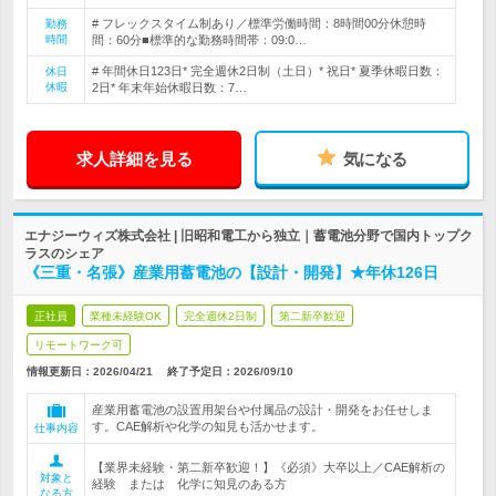
# フレックスタイム制あり／標準労働時間：8時間00分休憩時
勤務
時間
間：60分■標準的な勤務時間帯：09:0…
# 年間休日123日* 完全週休2日制（土日）* 祝日* 夏季休暇日数：
休日
休暇
2日* 年末年始休暇日数：7…
求人詳細を見る
気になる
エナジーウィズ株式会社 | 旧昭和電工から独立｜蓄電池分野で国内トップク
ラスのシェア
《三重・名張》産業用蓄電池の【設計・開発】★年休126日
正社員
業種未経験OK
完全週休2日制
第二新卒歓迎
リモートワーク可
情報更新日：2026/04/21
終了予定日：
2026/09/10
産業用蓄電池の設置用架台や付属品の設計・開発をお任せしま
す。CAE解析や化学の知見も活かせます。
仕事内容
【業界未経験・第二新卒歓迎！】《必須》大卒以上／CAE解析の
対象と
経験 または 化学に知見のある方
なる方