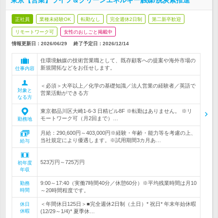
東京【営業】ライフ＆クリーンエネルギー触媒/脱炭素推進
正社員
業種未経験OK
転勤なし
完全週休2日制
第二新卒歓迎
リモートワーク可
女性のおしごと掲載中
情報更新日：2026/06/29
終了予定日：
2026/12/14
住環境触媒の技術営業職として、既存顧客への提案や海外市場の
新規開拓などをお任せします。
仕事内容
＜必須＞大卒以上／化学の基礎知識／法人営業の経験者／英語で
対象と
営業活動ができる方
なる方
東京都品川区大崎1-6-3 日精ビル8F ※転勤はありません。 ※リ
モートワーク可（月2回まで）…
勤務地
月給：290,600円～403,000円※経験・年齢・能力等を考慮の上、
当社規定により優遇します。※試用期間3カ月あ…
給与
523万円～725万円
初年度
年収
9:00～17:40（実働7時間40分／休憩60分）※平均残業時間は月10
勤務
時間
～20時間程度です。
＜年間休日125日＞■完全週休2日制（土日）* 祝日* 年末年始休暇
休日
休暇
(12/29～1/4)* 夏季休…