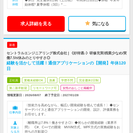
◆休日* 完全週休2日制（土日祝）* 年間休日122日◆休暇* 年末年
休日
休暇
始休暇* 夏季休暇（3日）* …
求人詳細を見る
気になる
新着
セントラルエンジニアリング株式会社 | 《好待遇♪》研修充実/残業少なめ/実
働7.5h/休みのとりやすさ◎
経験を活かして活躍！通信アプリケーションの【開発】年休120
日
正社員
業種未経験OK
急募
学歴不問
完全週休2日制
第二新卒歓迎
リモートワーク可
女性のおしごと掲載中
情報更新日：2026/08/07
終了予定日：
2027/01/28
〈技術力を高めながら、幅広い開発経験を積んで成長！〉◆セン
サーデバイスと通信アプリケーションの開発、設計、評価業務を
仕事内容
お任せします。
〈離職率は7.8%！働きやすさ◎〉◆何らかの開発経験（業界不
問） C#、C++での開発 MVVM方式、WPF方式の実務経験をお
対象と
持ちの方歓迎◎
なる方