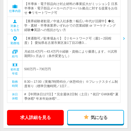
【半導体・電子部品向け封止材料の事業拡大がミッション】日系
半導体・電子部品メーカーのグローバル拠点に対する提案をお任
仕事内容
せ ◆リモートワーク可
【業界経験者歓迎／中途入社多数！幅広い年代が活躍中】◆化
学・素材・半導体業界いずれかでの営業経験 or マーケティング
対象と
経験◆英語への抵抗がない方
なる方
【車通勤可／駐車場あり】【リモートワーク可（週1～2回程
度）】 愛知県名古屋市東区泉1丁目23番3…
勤務地
月給33.4万円～43.4万円※経験・資格により優遇します。※試用
期間3ヶ月あり（条件変更なし）
給与
500万円～730万円
初年度
年収
8:30～17:00（実働7時間45分／休憩45分）※フレックスタイム制
勤務
時間
度有り（標準労働時間／1日7…
# 【年間休日127日】* 完全週休2日制（土日）* 祝日* GW休暇* 夏
休日
休暇
季休暇* 年末年始休暇*…
求人詳細を見る
気になる