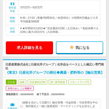
370万円～620万円
初年度
年収
8:45～17:00（実働7時間30分／休憩45分）※時間外労働あり※月
勤務
時間
平均残業30時間
# ★年間休日120日★* 完全週休2日制（土日休み）* 有給休暇※入
休日
休暇
社時に最大10日付与（入社時期…
求人詳細を見る
気になる
日星産業株式会社 | 日産化学グループ｜化学品をベースとした幅広い専門商
社
《東京》日産化学グループの商社◆農薬・肥料等の【輸出営業】
正社員
急募
完全週休2日制
第二新卒歓迎
リモートワーク可
女性のおしごと掲載中
情報更新日：2026/06/05
終了予定日：
2026/09/03
《経験を活かして活躍◎》輸出実務・代金回収・与信管理を中心
に、海外販社と一緒に販路巡回・マーケティングをお任せしま
仕事内容