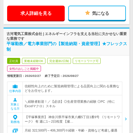
求人詳細を見る
気になる
古河電気工業株式会社 | エネルギーインフラを支える当社に欠かせない重要
な業務です
平塚勤務／電力事業部門の【製造納期・資産管理】★フレックス
制
正社員
業種未経験OK
完全週休2日制
リモートワーク可
女性のおしごと掲載中
情報更新日：2026/02/27
終了予定日：
2026/08/27
信頼性向上のために製造納期管理による品質向上に関わる業務な
どをお任せします。
仕事内容
＼経験者歓迎！／【必須】◎生産管理業務の経験 ◎PC（特に
対象と
Excelマクロ）スキル
なる方
【平塚事業所】 神奈川県平塚市東八幡5丁目1番9号 《リモートワ
ーク》 有 週に1～2日程度 【雇…
勤務地
月給 322,500円～406,300円※経験・年齢・資格など考慮し優遇