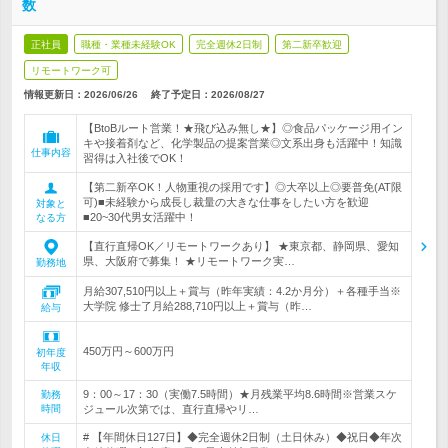
数
正社員
職種・業種未経験OK
完全週休2日制
第二新卒歓迎
リモートワーク可
情報更新日：2026/06/26
終了予定日：
2026/08/27
【BtoBルート営業！★飛び込み無し★】◎食品パッケージ用イン
キや接着剤など、化学製品の提案営業◎文系出身も活躍中！知識
仕事内容
習得は入社後でOK！
【第二新卒OK！人物重視の採用です】◎大卒以上◎要普免(AT限
可)■未経験から成長し裁量の大きな仕事をしたい方を歓迎
対象と
■20~30代男女活躍中！
なる方
【直行直帰OK／リモートワークあり】 ★東京都、静岡県、愛知
県、大阪府で募集！ ★リモートワーク実…
勤務地
月給307,510円以上＋賞与（昨年実績：4.2か月分）＋各種手当※
大学院 修士了月給288,710円以上＋賞与（昨…
給与
450万円～600万円
初年度
年収
9：00～17：30（実働7.5時間）★月残業平均8.6時間※営業スケ
勤務
時間
ジュール次第では、直行直帰やリ…
# 【年間休日127日】◆完全週休2日制（土日休み）◆祝日◆年次
休日