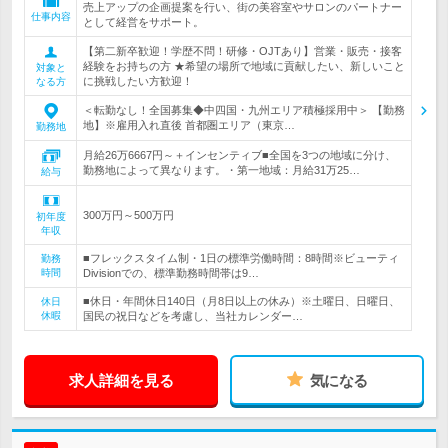
売上アップの企画提案を行い、街の美容室やサロンのパートナー
仕事内容
として経営をサポート。
【第二新卒歓迎！学歴不問！研修・OJTあり】営業・販売・接客
経験をお持ちの方 ★希望の場所で地域に貢献したい、新しいこと
対象と
に挑戦したい方歓迎！
なる方
＜転勤なし！全国募集◆中四国・九州エリア積極採用中＞ 【勤務
地】※雇用入れ直後 首都圏エリア（東京…
勤務地
月給26万6667円～＋インセンティブ■全国を3つの地域に分け、
勤務地によって異なります。・第一地域：月給31万25…
給与
300万円～500万円
初年度
年収
■フレックスタイム制・1日の標準労働時間：8時間※ビューティ
勤務
時間
Divisionでの、標準勤務時間帯は9…
■休日・年間休日140日（月8日以上の休み）※土曜日、日曜日、
休日
休暇
国民の祝日などを考慮し、当社カレンダー…
求人詳細を見る
気になる