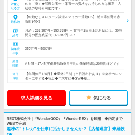
の方（※）★管理栄養士・栄養士の資格をお持ちの方は優遇！入
対象と
社後の取得も可能です♪
なる方
【転勤なし＆UIターン歓迎＆マイカー通勤OK】 栃木県佐野市赤
坂町940-3
勤務地
月給：252,387円～353,839円 ＋ 賞与年2回※上記月給には、30時
間分の固定残業代（48,387円～67…
給与
350万円～500万円
初年度
年収
勤務
# 8:45～17:45(実働8時間)※月平均の残業時間は20時間ほどです
時間
【年間休日120日】◆週休2日制（土日祝出社あり）※会社カレン
休日
休暇
ダーに準ずる◆祝日◆年末年始◆GW◆夏…
求人詳細を見る
気になる
REXT株式会社 | 『WonderGOO』『WonderREX』を展開 ◆内定まで
WEBで完結
趣味の“トレカ”を仕事に活かしませんか？【店舗運営】未経験
OK