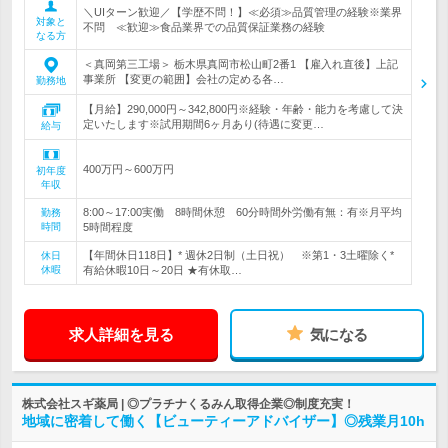
＼UIターン歓迎／【学歴不問！】≪必須≫品質管理の経験※業界
対象と
不問 ≪歓迎≫食品業界での品質保証業務の経験
なる方
＜真岡第三工場＞ 栃木県真岡市松山町2番1 【雇入れ直後】上記
事業所 【変更の範囲】会社の定める各…
勤務地
【月給】290,000円～342,800円※経験・年齢・能力を考慮して決
定いたします※試用期間6ヶ月あり(待遇に変更…
給与
400万円～600万円
初年度
年収
8:00～17:00実働 8時間休憩 60分時間外労働有無：有※月平均
勤務
時間
5時間程度
【年間休日118日】* 週休2日制（土日祝） ※第1・3土曜除く*
休日
休暇
有給休暇10日～20日 ★有休取…
求人詳細を見る
気になる
株式会社スギ薬局 | ◎プラチナくるみん取得企業◎制度充実！
地域に密着して働く【ビューティーアドバイザー】◎残業月10h