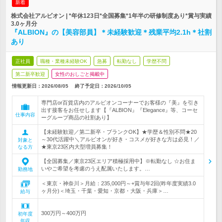
新着
株式会社アルビオン | *年休123日*全国募集*1年半の研修制度あり*賞与実績
3.0ヶ月分
『ALBION』の【美容部員】＊未経験歓迎＊残業平均2.1h＊社割
あり
正社員
職種・業種未経験OK
急募
転勤なし
学歴不問
第二新卒歓迎
女性のおしごと掲載中
情報更新日：2026/08/05
終了予定日：
2026/10/05
専門店or百貨店内のアルビオンコーナーでお客様の『美』を引き
出す接客をお任せします【『ALBION』『Elegance』等、コーセ
仕事内容
ーグループ商品の社割あり】
【未経験歓迎／第二新卒・ブランクOK】★学歴＆性別不問★20
～30代活躍中＼アルビオンが好き・コスメが好きな方は必見！／
対象と
★東京23区内大型増員募集！
なる方
【全国募集／東京23区エリア積極採用中】※転勤なし ☆お住ま
いやご希望を考慮のうえ配属いたします。…
勤務地
＜東京・神奈川＞月給：235,000円～+賞与年2回(昨年度実績3.0
ヶ月分)＜埼玉・千葉・愛知・京都・大阪・兵庫＞…
給与
300万円～400万円
初年度
年収