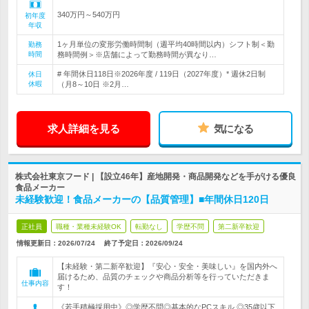
340万円～540万円
初年度
年収
1ヶ月単位の変形労働時間制（週平均40時間以内）シフト制＜勤
勤務
時間
務時間例＞※店舗によって勤務時間が異なり…
# 年間休日118日※2026年度 / 119日（2027年度）* 週休2日制
休日
休暇
（月8～10日 ※2月…
求人詳細を見る
気になる
株式会社東京フード | 【設立46年】産地開発・商品開発などを手がける優良
食品メーカー
未経験歓迎！食品メーカーの【品質管理】■年間休日120日
正社員
職種・業種未経験OK
転勤なし
学歴不問
第二新卒歓迎
情報更新日：2026/07/24
終了予定日：
2026/09/24
【未経験・第二新卒歓迎】『安心・安全・美味しい』を国内外へ
届けるため、品質のチェックや商品分析等を行っていただきま
仕事内容
す！
《若手積極採用中》◎学歴不問◎基本的なPCスキル ◎35歳以下