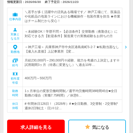
情報更新日：2026/06/30
終了予定日：
2026/11/23
＼若手が多く活躍中の活気ある職場です／ 神戸工場にて、医薬品
や化粧品の包装ラインにおける機械操作・包装作業を担当 ★作業
仕事内容
はチーム制だから安心！
＜未経験OK！学歴不問＞【必須条件】交替勤務（夜勤含む）に
対象と
対応できる方【歓迎条件】製造業での実務経験をお持ちの方
なる方
＜神戸工場＞ 兵庫県神戸市中央区港島南町5-2-7 ★転勤当面なし
【雇入れ直後】上記事業所 【変…
勤務地
月給230,000円～290,000円※経験、能力を考慮の上決定します※
試用期間3ヶ月（待遇に変更なし）＼過去10年…
給与
400万円～550万円
初年度
年収
1ヶ月単位の変形労働時間制／週平均労働時間38時間45分■全日
勤務
時間
勤務の場合（実働7.75時間）／休憩6…
# 年間休日126日！（2026年）# ■全日勤務、3交替制・2交替制*
休日
休暇
週休2日制(土・日)※12…
求人詳細を見る
気になる