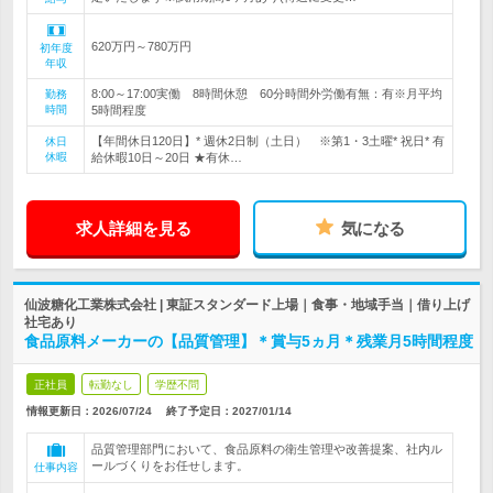
620万円～780万円
初年度
年収
8:00～17:00実働 8時間休憩 60分時間外労働有無：有※月平均
勤務
時間
5時間程度
【年間休日120日】* 週休2日制（土日） ※第1・3土曜* 祝日* 有
休日
休暇
給休暇10日～20日 ★有休…
求人詳細を見る
気になる
仙波糖化工業株式会社 | 東証スタンダード上場｜食事・地域手当｜借り上げ
社宅あり
食品原料メーカーの【品質管理】＊賞与5ヵ月＊残業月5時間程度
正社員
転勤なし
学歴不問
情報更新日：2026/07/24
終了予定日：
2027/01/14
品質管理部門において、食品原料の衛生管理や改善提案、社内ル
ールづくりをお任せします。
仕事内容