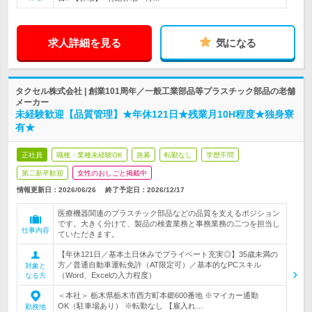
求人詳細を見る
気になる
タクセル株式会社 | 創業101周年／一般工業部品等プラスチック部品の老舗
メーカー
未経験歓迎【品質管理】★年休121日★残業月10H程度★独身寮
有★
正社員
職種・業種未経験OK
急募
転勤なし
学歴不問
第二新卒歓迎
女性のおしごと掲載中
情報更新日：2026/06/26
終了予定日：
2026/12/17
医療機器関連のプラスチック部品などの品質を支えるポジション
です。大きく分けて、製品の検査業務と事務業務の二つを担当し
仕事内容
ていただきます。
【年休121日／基本土日休みでプライベート充実◎】35歳未満の
方／普通自動車運転免許（AT限定可）／基本的なPCスキル
対象と
（Word、Excelの入力程度）
なる方
＜本社＞ 栃木県栃木市西方町本郷600番地 ※マイカー通勤
OK（駐車場あり） ※転勤なし 【雇入れ…
勤務地