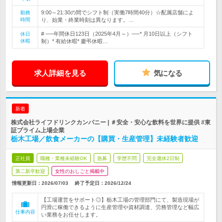
9:00～21:30の間でシフト制（実働7時間40分）☆配属店舗によ
勤務
時間
り、始業・終業時刻は異なります。…
# ──年間休日123日（2025年4月～）──* 月10日以上（シフト
休日
休暇
制）* 有給休暇* 慶弔休暇…
求人詳細を見る
気になる
新着
株式会社ライフドリンクカンパニー | ＃安全・安心な飲料を世界に提供 #東
証プライム上場企業
栃木工場／飲食メーカーの【購買・生産管理】未経験者歓迎
正社員
職種・業種未経験OK
急募
学歴不問
完全週休2日制
第二新卒歓迎
女性のおしごと掲載中
情報更新日：2026/07/03
終了予定日：
2026/12/24
【工場運営をサポート◎】栃木工場の管理部門にて、製造現場が
円滑に稼働できるように生産管理や資材調達、労務管理など幅広
仕事内容
い業務をお任せします。