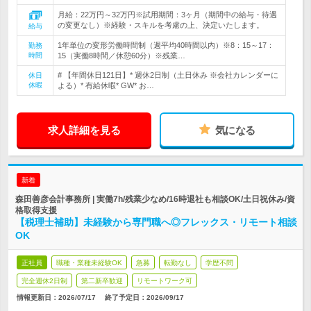
月給：22万円～32万円※試用期間：3ヶ月（期間中の給与・待遇
の変更なし）※経験・スキルを考慮の上、決定いたします。
給与
1年単位の変形労働時間制（週平均40時間以内）※8：15～17：
勤務
時間
15（実働8時間／休憩60分）※残業…
# 【年間休日121日】* 週休2日制（土日休み ※会社カレンダーに
休日
休暇
よる）* 有給休暇* GW* お…
求人詳細を見る
気になる
新着
森田善彦会計事務所 | 実働7h/残業少なめ/16時退社も相談OK/土日祝休み/資
格取得支援
【税理士補助】未経験から専門職へ◎フレックス・リモート相談
OK
正社員
職種・業種未経験OK
急募
転勤なし
学歴不問
完全週休2日制
第二新卒歓迎
リモートワーク可
情報更新日：2026/07/17
終了予定日：
2026/09/17