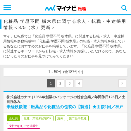
化粧品 学歴不問 栃木県に関する求人・転職・中途採用
情報＜8/5（水）更新＞
マイナビ転職では「化粧品 学歴不問 栃木県」に関連する転職・求人・中途採
用情報を多数掲載中!「化粧品 学歴不問 栃木県」の転職・求人情報を探してい
るあなたにおすすめのお仕事を掲載しています。「化粧品 学歴不問 栃木県」
に関連するキーワードからも転職・求人情報をお探しいただけるので、あなた
にぴったりのお仕事を見つけてみてください!
1～50件 (全187件中)
1
2
3
4
株式会社カナエ | 1956年創業のパッケージの総合企業／年間休日126日／土
日祝休み
未経験歓迎！医薬品や化粧品の包装の【製造】★面接1回／神戸
正社員
職種・業種未経験OK
急募
第二新卒歓迎
女性のおしごと掲載中