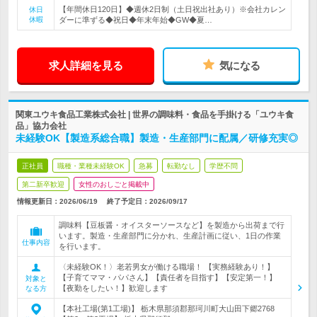
【年間休日120日】◆週休2日制（土日祝出社あり）※会社カレン
休日
休暇
ダーに準ずる◆祝日◆年末年始◆GW◆夏…
求人詳細を見る
気になる
関東ユウキ食品工業株式会社 | 世界の調味料・食品を手掛ける「ユウキ食
品」協力会社
未経験OK【製造系総合職】製造・生産部門に配属／研修充実◎
正社員
職種・業種未経験OK
急募
転勤なし
学歴不問
第二新卒歓迎
女性のおしごと掲載中
情報更新日：2026/06/19
終了予定日：
2026/09/17
調味料【豆板醤・オイスターソースなど】を製造から出荷まで行
います。製造・生産部門に分かれ、生産計画に従い、1日の作業
仕事内容
を行います。
〈未経験OK！〉老若男女が働ける職場！ 【実務経験あり！】
【子育てママ・パパさん】【責任者を目指す】【安定第一！】
対象と
【夜勤をしたい！】歓迎します
なる方
【本社工場(第1工場)】 栃木県那須郡那珂川町大山田下郷2768