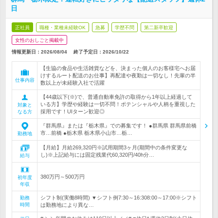
日
正社員
職種・業種未経験OK
急募
学歴不問
第二新卒歓迎
女性のおしごと掲載中
情報更新日：2026/08/04
終了予定日：
2026/10/22
【生協の食品や生活雑貨などを、決まった個人のお客様宅へお届
けするルート配送のお仕事】再配達や夜勤は一切なし！先輩の半
仕事内容
数以上が未経験入社で活躍
【44歳以下(※)で、普通自動車免許の取得から1年以上経過して
いる方】学歴や経験は一切不問！ポテンシャルや人柄を重視した
対象と
採用です！UIターン歓迎◎
なる方
『群馬県』または『栃木県』での募集です！ ●群馬県 群馬県前橋
市…前橋 ●栃木県 栃木県小山市…栃…
勤務地
【月給】月給269,320円※試用期間3ヶ月(期間中の条件変更な
し)※上記給与には固定残業代60,320円/40h分…
給与
380万円～500万円
初年度
年収
シフト制(実働8時間) ▼シフト例7:30～16:308:00～17:00※シフト
勤務
時間
は勤務地により異な…