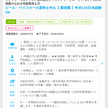
残業少なめ＆有給取得も◎
ビール・ウイスキーの原料を作る【 製造職 】年休125日/未経験
OK
正社員
職種・業種未経験OK
転勤なし
学歴不問
第二新卒歓迎
女性のおしごと掲載中
情報更新日：2026/07/31
終了予定日：
2026/10/01
＼ 美味しいをつくる・ビールづくりに欠かせない仕事 ／ ビール
などの原料となる"麦芽"の品質管理、工程管理、品質分析、設備
仕事内容
運転・点検などを担当
＼ 28歳以下の若手募集 ／ ★★未経験・第二新卒も大歓迎★★ 専
門知識は、入社後教育するので必要ありません！「意欲・人柄を
対象と
重視」した採用です。
なる方
＜ 転職なし・UIターン歓迎！＞ 栃木県宇都宮市中岡本町2910－1
※マイカー通勤OK！ ※事務…
勤務地
月給23万円～ + 各種手当 + 賞与年2回( 年平均約5.0ヶ月分★／
2025年実績 )※年齢・経験・能力を考慮し…
給与
8:00～17:00(休憩70分)※残業は月10h程度！(2025年度実績)メリ
勤務
時間
ハリをつけて働ける職…
# ～～ 年間休日125日 ～～* 週休2日制(シフトによる)※希望を考
休日
休暇
慮します。※連休を取得するこ…