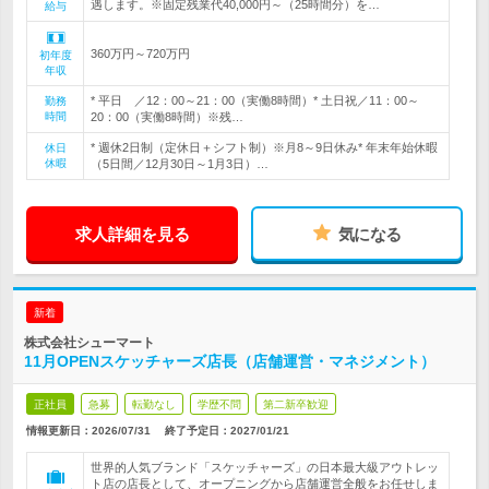
遇します。※固定残業代40,000円～（25時間分）を…
給与
360万円～720万円
初年度
年収
* 平日 ／12：00～21：00（実働8時間）* 土日祝／11：00～
勤務
時間
20：00（実働8時間）※残…
* 週休2日制（定休日＋シフト制）※月8～9日休み* 年末年始休暇
休日
休暇
（5日間／12月30日～1月3日）…
求人詳細を見る
気になる
新着
株式会社シューマート
11月OPENスケッチャーズ店長（店舗運営・マネジメント）
正社員
急募
転勤なし
学歴不問
第二新卒歓迎
情報更新日：2026/07/31
終了予定日：
2027/01/21
世界的人気ブランド「スケッチャーズ」の日本最大級アウトレッ
ト店の店長として、オープニングから店舗運営全般をお任せしま