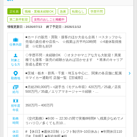
正社員
職種・業種未経験OK
急募
転勤なし
学歴不問
第二新卒歓迎
女性のおしごと掲載中
情報更新日：2026/07/13
終了予定日：
2026/11/12
■カードの販売・買取・接客のほか大会も企画！⇒スタッフから
売場の責任者や店長へ ☆残業は月平均10時間 ☆4連休取得推
仕事内容
奨 ☆社割も好評
◇学歴不問・未経験OK ◇オタクやマニアな方も大歓迎！異業
種でも接客・販売の経験があれば活かせます ＊将来のキャリア
対象と
形成も柔軟です
なる方
■茨城・栃木・群馬・千葉・埼玉を中心に、関東の各店舗に配属
※マイカー通勤可 店舗一覧 【茨城県】…
勤務地
■月給290,000円～+諸手当《モデル年収》420万円／25歳／店長
500万円／35歳／エリアマネージャー※経験・…
給与
350万円～400万円
初年度
年収
《交代勤務》■9:00 ～ 22:30 の間で実働8時間# ＼残業少なめでメ
勤務
時間
リハリ◎／多くても月10…
# 【休日】■週休2日制（シフト制/月9~10日休み）■年間休日110
休日
休暇
日# 【休暇】■有給休暇 ■特…