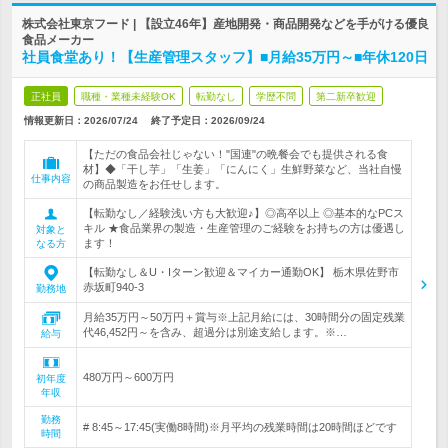
株式会社東京フード | 【設立46年】産地開発・商品開発などを手がける優良
食品メーカー
社員食堂あり！【生産管理スタッフ】■月給35万円～■年休120日
正社員
職種・業種未経験OK
転勤なし
学歴不問
第二新卒歓迎
情報更新日：2026/07/24
終了予定日：
2026/09/24
【ただの食品会社じゃない！"国連"の晩餐会でも提供される食
材】◆「干し芋」「生姜」「にんにく」生鮮野菜など、当社自慢
仕事内容
の商品製造をお任せします。
【転勤なし／経験浅い方も大歓迎♪】◎高卒以上 ◎基本的なPCス
キル ★食品業界の製造・生産管理のご経験をお持ちの方は優遇し
対象と
ます！
なる方
【転勤なし＆U・Iターン歓迎＆マイカー通勤OK】 栃木県佐野市
赤坂町940-3
勤務地
月給35万円～50万円＋賞与※上記月給には、30時間分の固定残業
代46,452円～を含み、超過分は別途支給します。※…
給与
480万円～600万円
初年度
年収
勤務
# 8:45～17:45(実働8時間)※月平均の残業時間は20時間ほどです
時間