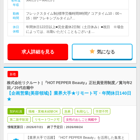
初年度
年収
フレックスタイム制(標準労働時間8時間)* コアタイム10：00～
勤務
時間
15：00* フレキシブルタイム7…
年間休日122日以上■完全週休2日制（土日休み）■祝日 ※場合
休日
休暇
によっては、出勤いただくこともございま…
求人詳細を見る
気になる
新着
株式会社リクルート | 『HOT PEPPER Beauty』正社員登用制度／賞与年2
回／20代在籍中
【企画営業(美容領域)】業界大手★リモート可・年間休日140日
★
契約社員
職種・業種未経験OK
急募
転勤なし
学歴不問
第二新卒歓迎
リモートワーク可
女性のおしごと掲載中
情報更新日：2026/07/21
終了予定日：
2026/08/24
【業界大手で活躍】『HOT PEPPER Beauty』を活用した集客と