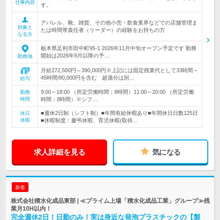
仕事内容
す。
アパレル、靴、雑貨、その他小売・飲食業界などでの店舗管理ま
対象と
たは時間帯責任者（リーダー）の経験をお持ちの方
なる方
栃木県足利市田中町95-1 2026年11月中旬オープン予定です 勤務
開始は2026年9月以降の予…
勤務地
月給272,500円～390,000円※上記には固定残業代として33時間～
45時間/80,000円を含む 超過分は別…
給与
9:00～18:00 （所定労働時間：8時間）11:00～20:00 （所定労働
勤務
時間
時間：8時間）※シフ…
■週休2日制（シフト制）■年間有給休暇あり■年間休日日数125日
休日
休暇
■休暇制度：慶弔休暇、育児休暇(取得…
求人詳細を見る
気になる
新着
株式会社積水化成品東部 | ≪プライム上場「積水化成品工業」グループ≫残
業月10H以内！
完全週休2日！日勤のみ！実は身近な発泡プラスチックの【製