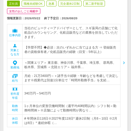
正社員
職種未経験OK
急募
完全週休2日制
第二新卒歓迎
女性のおしごと掲載中
情報更新日：2026/05/22
終了予定日：
2026/08/20
当社のビューティーアドバイザーとして、スギ薬局の店舗にて化
粧品のカウンセリング、化粧品販売などの業務を担当していただ
仕事内容
きます。
【学歴不問】◆必須：次のいずれかに当てはまる方 ⇒ 登録販売
対象と
者の資格保有者／化粧品販売の経験（目安：5年以上）
なる方
＜関東エリア＞ 東京都、神奈川県、千葉県、埼玉県、 群馬県、
栃木県、茨城県 ＜北陸エリア＞ 福井県…
勤務地
月給：21万3400円～＋諸手当※経験・年齢などを考慮して決定し
ます※残業代は別途1分単位で「時間外勤務手当」を支給…
給与
340万円～540万円
初年度
年収
1ヶ月単位の変形労働時間制（週平均40時間以内）シフト制＜勤
勤務
時間
務時間例＞※店舗によって勤務時間が異なり…
# 年間休日118日※2027年度119日* 週休2日制（月8～10日 ※2月
休日
休暇
は8日）* 連続休暇（…