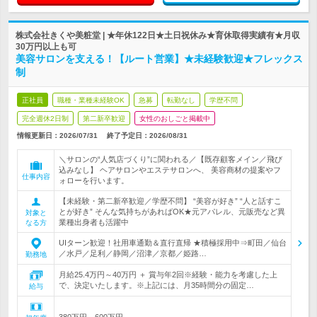
株式会社きくや美粧堂 | ★年休122日★土日祝休み★育休取得実績有★月収
30万円以上も可
美容サロンを支える！【ルート営業】★未経験歓迎★フレックス
制
正社員
職種・業種未経験OK
急募
転勤なし
学歴不問
完全週休2日制
第二新卒歓迎
女性のおしごと掲載中
情報更新日：2026/07/31
終了予定日：
2026/08/31
＼サロンの“人気店づくり”に関われる／【既存顧客メイン／飛び
込みなし】 ヘアサロンやエステサロンへ、 美容商材の提案やフ
仕事内容
ォローを行います。
【未経験・第二新卒歓迎／学歴不問】 “美容が好き” “人と話すこ
とが好き” そんな気持ちがあればOK★元アパレル、元販売など異
対象と
業種出身者も活躍中
なる方
UIターン歓迎！社用車通勤＆直行直帰 ★積極採用中⇒町田／仙台
／水戸／足利／静岡／沼津／京都／姫路…
勤務地
月給25.4万円～40万円 ＋ 賞与年2回※経験・能力を考慮した上
で、決定いたします。※上記には、月35時間分の固定…
給与
380万円～600万円