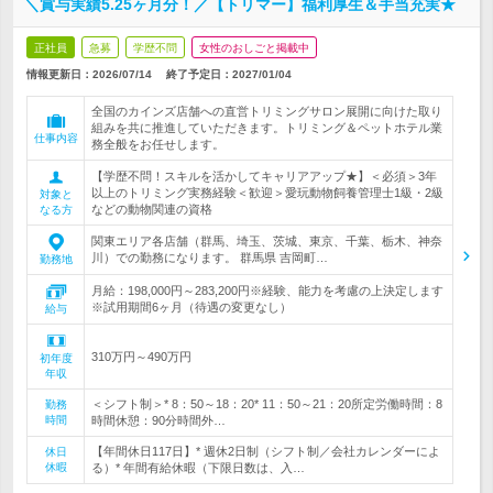
＼賞与実績5.25ヶ月分！／【トリマー】福利厚生＆手当充実★
正社員
急募
学歴不問
女性のおしごと掲載中
情報更新日：2026/07/14
終了予定日：
2027/01/04
全国のカインズ店舗への直営トリミングサロン展開に向けた取り
組みを共に推進していただきます。トリミング＆ペットホテル業
仕事内容
務全般をお任せします。
【学歴不問！スキルを活かしてキャリアアップ★】＜必須＞3年
以上のトリミング実務経験＜歓迎＞愛玩動物飼養管理士1級・2級
対象と
などの動物関連の資格
なる方
関東エリア各店舗（群馬、埼玉、茨城、東京、千葉、栃木、神奈
川）での勤務になります。 群馬県 吉岡町…
勤務地
月給：198,000円～283,200円※経験、能力を考慮の上決定します
※試用期間6ヶ月（待遇の変更なし）
給与
310万円～490万円
初年度
年収
＜シフト制＞* 8：50～18：20* 11：50～21：20所定労働時間：8
勤務
時間
時間休憩：90分時間外…
【年間休日117日】* 週休2日制（シフト制／会社カレンダーによ
休日
休暇
る）* 年間有給休暇（下限日数は、入…