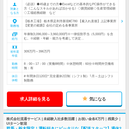
《必須》◆45歳までの方◆Excelなどの基本的なPC操作ができる
方《こんなスキルがあれば活かせる》◇購買経験◇生産管理経験
対象と
◇工場総務経験 など
なる方
【栃木工場】 栃木県足利市新宿町780 【雇入れ直後】上記事業所
【変更の範囲】会社の定める各事業所
勤務地
年俸制3,096,000～3,960,000円※一律役割手当（5,000円）を含
む。※経験・年齢・能力を考慮して決定…
給与
309万円～396万円
初年度
年収
8：00～17：00（実働8時間）※休憩時間：60分※時間外労働有
勤務
時間
無：有
# 年間休日120日* 完全週休2日制（シフト制）└月～土はシフト
休日
休暇
制勤務
求人詳細を見る
気になる
株式会社流通サービス | 未経験入社多数活躍｜お祝い金各8万円｜残業少｜
UIターン歓迎
群馬・栃木限定！運転好きにピッタリな【配送スタッフ】週休2