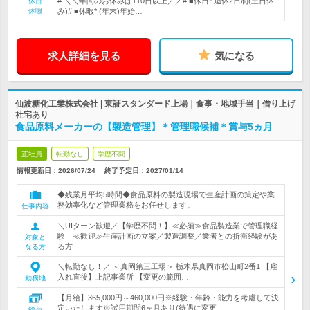
# ＼＼年間のお休みは110日以上／／# ■休日* 週休2日制(土日休
休日
休暇
み)# ■休暇* (年末)年始…
求人詳細を見る
気になる
仙波糖化工業株式会社 | 東証スタンダード上場｜食事・地域手当｜借り上げ
社宅あり
食品原料メーカーの【製造管理】＊管理職候補＊賞与5ヵ月
正社員
転勤なし
学歴不問
情報更新日：2026/07/24
終了予定日：
2027/01/14
◆残業月平均5時間◆食品原料の製造現場で生産計画の策定や業
務効率化など管理業務をお任せします。
仕事内容
＼UIターン歓迎／【学歴不問！】≪必須≫食品製造業で管理職経
験 ≪歓迎≫生産計画の立案／製造調整／業者との折衝経験があ
対象と
る方
なる方
＼転勤なし！／ ＜真岡第三工場＞ 栃木県真岡市松山町2番1 【雇
入れ直後】上記事業所 【変更の範囲…
勤務地
【月給】365,000円～460,000円※経験・年齢・能力を考慮して決
定いたします※試用期間6ヶ月あり(待遇に変更…
給与