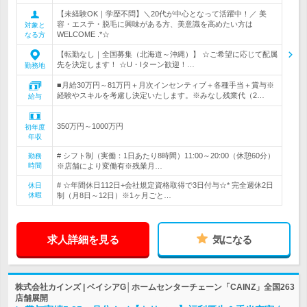
【未経験OK｜学歴不問】＼20代が中心となって活躍中！／ 美
容・エステ・脱毛に興味がある方、美意識を高めたい方は
対象と
WELCOME .*☆
なる方
【転勤なし｜全国募集（北海道～沖縄）】 ☆ご希望に応じて配属
先を決定します！ ☆U・Iターン歓迎！…
勤務地
■月給30万円～81万円＋月次インセンティブ＋各種手当＋賞与※
経験やスキルを考慮し決定いたします。※みなし残業代（2…
給与
350万円～1000万円
初年度
年収
# シフト制（実働：1日あたり8時間）11:00～20:00（休憩60分）
勤務
時間
※店舗により変働有※残業月…
# ☆年間休日112日+会社規定資格取得で3日付与☆* 完全週休2日
休日
休暇
制（月8日～12日）※1ヶ月ごと…
求人詳細を見る
気になる
株式会社カインズ | ベイシアG│ホームセンターチェーン「CAINZ」全国263
店舗展開