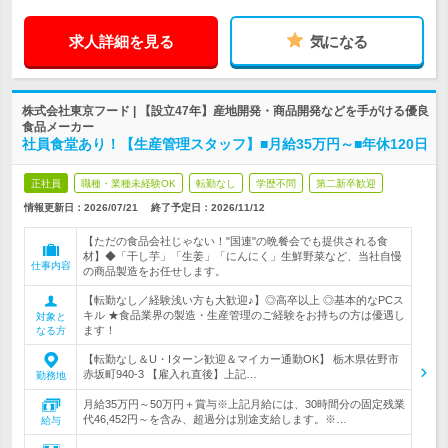
求人詳細を見る
気になる
株式会社東京フード | 【設立47年】産地開発・商品開発などを手がける優良
食品メーカー
社員食堂あり！【生産管理スタッフ】■月給35万円～■年休120日
正社員
職種・業種未経験OK
転勤なし
学歴不問
第二新卒歓迎
情報更新日：2026/07/21
終了予定日：
2026/11/12
【ただの食品会社じゃない！"国連"の晩餐会でも提供される食
材】◆「干し芋」「生姜」「にんにく」生鮮野菜など、当社自慢
仕事内容
の商品製造をお任せします。
【転勤なし／経験浅い方も大歓迎♪】◎高卒以上 ◎基本的なPCス
キル ★食品業界の製造・生産管理のご経験をお持ちの方は優遇し
対象と
ます！
なる方
【転勤なし＆U・Iターン歓迎＆マイカー通勤OK】 栃木県佐野市
赤坂町940-3 【雇入れ直後】上記…
勤務地
月給35万円～50万円＋賞与※上記月給には、30時間分の固定残業
代46,452円～を含み、超過分は別途支給します。※…
給与