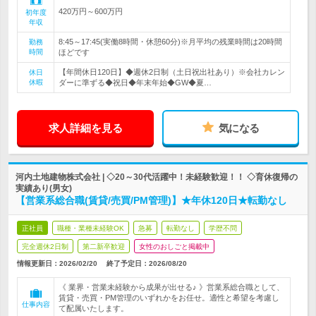
420万円～600万円
初年度
年収
8:45～17:45(実働8時間・休憩60分)※月平均の残業時間は20時間
勤務
時間
ほどです
【年間休日120日】◆週休2日制（土日祝出社あり）※会社カレン
休日
休暇
ダーに準ずる◆祝日◆年末年始◆GW◆夏…
求人詳細を見る
気になる
河内土地建物株式会社 | ◇20～30代活躍中！未経験歓迎！！ ◇育休復帰の
実績あり(男女)
【営業系総合職(賃貸/売買/PM管理)】★年休120日★転勤なし
正社員
職種・業種未経験OK
急募
転勤なし
学歴不問
完全週休2日制
第二新卒歓迎
女性のおしごと掲載中
情報更新日：2026/02/20
終了予定日：
2026/08/20
《 業界・営業未経験から成果が出せる♪ 》営業系総合職として、
賃貸・売買・PM管理のいずれかをお任せ。適性と希望を考慮し
仕事内容
て配属いたします。