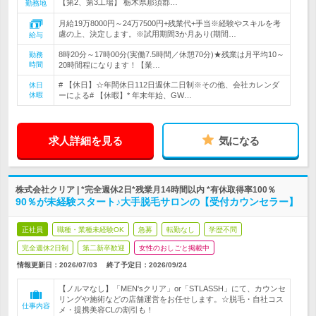
【第2、第3工場】 栃木県那須郡…
勤務地
月給19万8000円～24万7500円+残業代+手当※経験やスキルを考
慮の上、決定します。※試用期間3か月あり(期間…
給与
8時20分～17時00分(実働7.5時間／休憩70分)★残業は月平均10～
勤務
時間
20時間程になります！【業…
# 【休日】☆年間休日112日週休二日制※その他、会社カレンダ
休日
休暇
ーによる# 【休暇】* 年末年始、GW…
求人詳細を見る
気になる
株式会社クリア | *完全週休2日*残業月14時間以内 *有休取得率100％
90％が未経験スタート♪大手脱毛サロンの【受付カウンセラー】
正社員
職種・業種未経験OK
急募
転勤なし
学歴不問
完全週休2日制
第二新卒歓迎
女性のおしごと掲載中
情報更新日：2026/07/03
終了予定日：
2026/09/24
【ノルマなし】「MEN'sクリア」or「STLASSH」にて、カウンセ
リングや施術などの店舗運営をお任せします。☆脱毛・自社コス
仕事内容
メ・提携美容CLの割引も！