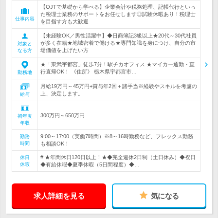
【OJTで基礎から学べる】企業会計や税務処理、記帳代行といっ
た税理士業務のサポートをお任せします◎試験休暇あり！税理士
仕事内容
を目指す方も大歓迎
【未経験OK／男性活躍中】◆日商簿記3級以上★20代～30代社員
が多く在籍★地域密着で働ける★専門知識を身につけ、自分の市
対象と
場価値を上げたい方
なる方
★「東武宇都宮」徒歩7分！駅チカオフィス ★マイカー通勤・直
行直帰OK！ 《住所》 栃木県宇都宮市…
勤務地
月給19万円～45万円+賞与年2回＋諸手当※経験やスキルを考慮の
上、決定します。
給与
300万円～650万円
初年度
年収
9:00～17:00（実働7時間）※8～16時勤務など、フレックス勤務
勤務
時間
も相談OK！
# ★年間休日120日以上！★◆完全週休2日制（土日休み）◆祝日
休日
休暇
◆有給休暇◆夏季休暇（5日間程度）◆…
求人詳細を見る
気になる