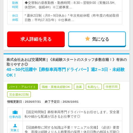
◆交替制の昼夜勤務・勤務時間：8:30～翌朝9:00（実働15.5H、
勤務
時間
休憩5H、仮眠4H）※三郷事業…
* 週休2日制（月8～9日休み）* 年次有給休暇（昨年度の有給取得
休日
休暇
日数：平均17.3日/年）※仕事終…
求人詳細を見る
気になる
株式会社あおば交通関東 | 《未経験スタートのスタッフ多数在籍！》有休の
取りやすさ◎
40～50代活躍中【葬祭車両専門ドライバー】週2～3日・未経験
OK！
パート・アルバイト
職種・業種未経験OK
急募
転勤なし
学歴不問
完全週休2日制
情報更新日：2026/07/31
終了予定日：
2026/10/01
【固定時間制】葬祭車両専門ドライバーをお任せします。安全運
転や細かな配慮が活きるお仕事です◎
仕事内容
【冠婚葬祭に関する知識は不要！マニュアル完備】《必須》要普
対象と
免 面接は経験よりも人柄重視の採用！休日日数の相談も可能◎