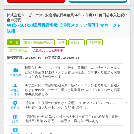
株式会社シービーエス | 安定感抜群◆創業66年・年商110億円超◆入社祝い
金10万円
40代～50代の採用実績多数【清掃スタッフ管理】マネージャー
候補
正社員
職種・業種未経験OK
急募
転勤なし
学歴不問
第二新卒歓迎
女性のおしごと掲載中
情報更新日：2026/07/30
終了予定日：
2026/09/28
転勤なし★オフィスビル・ホテル・美術館・コンサートホールな
どの清掃業務およびスタッフ管理を担当します◆未経験から現場
仕事内容
をまとめるリーダーへ！
★学歴不問／未経験歓迎★第二新卒～ベテランまで幅広くお迎え
します◆飲食、サービス業など別業界からの中途メンバーも活躍
対象と
中◆残業少なめ
なる方
【東京・神奈川のいずれか１現場】 ⇒ オフィスビル・ホテル・
美術館・コンサートホールなど ※ 居住…
勤務地
<未経験者>月給 25.5万円～＋諸手当＋賞与年2回<経験者／責任
者採用>月給 27万円～＋諸手当＋賞与年2回※あな…
給与