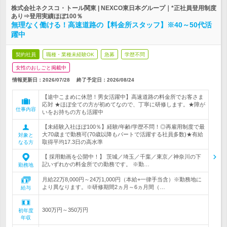
株式会社ネクスコ・トール関東 | NEXCO東日本グループ｜*正社員登用制度
あり⇒登用実績ほぼ100％
無理なく働ける！高速道路の【料金所スタッフ】※40～50代活
躍中
契約社員
職種・業種未経験OK
急募
学歴不問
女性のおしごと掲載中
情報更新日：2026/07/28
終了予定日：
2026/08/24
【途中こまめに休憩！男女活躍中】高速道路の料金所でお客さま
応対 ★ほぼ全ての方が初めてなので、丁寧に研修します。★障が
仕事内容
いをお持ちの方も活躍中
【未経験入社ほぼ100％】経験/年齢/学歴不問！◎再雇用制度で最
大70歳まで勤務可(70歳以降もパートで活躍する社員多数)★有給
対象と
取得平均17.3日の高水準
なる方
【 採用動画を公開中！】 茨城／埼玉／千葉／東京／神奈川の下
記いずれかの料金所での勤務です。 ※勤…
勤務地
月給22万8,000円～24万1,000円（本給+一律手当含）※勤務地に
より異なります。※研修期間2ヵ月～6ヵ月間（…
給与
300万円～350万円
初年度
年収