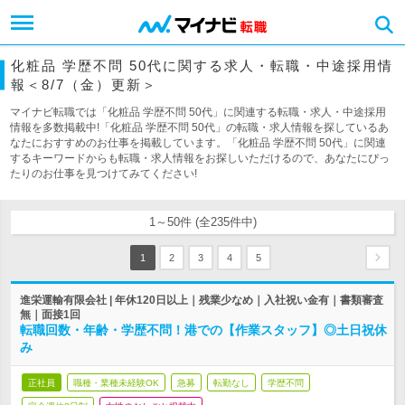
化粧品 学歴不問 50代に関する求人・転職・中途採用情
報＜8/7（金）更新＞
マイナビ転職では「化粧品 学歴不問 50代」に関連する転職・求人・中途採用
情報を多数掲載中!「化粧品 学歴不問 50代」の転職・求人情報を探しているあ
なたにおすすめのお仕事を掲載しています。「化粧品 学歴不問 50代」に関連
するキーワードからも転職・求人情報をお探しいただけるので、あなたにぴっ
たりのお仕事を見つけてみてください!
1～50件 (全235件中)
1
2
3
4
5
進栄運輸有限会社 | 年休120日以上｜残業少なめ｜入社祝い金有｜書類審査
無｜面接1回
転職回数・年齢・学歴不問！港での【作業スタッフ】◎土日祝休
み
正社員
職種・業種未経験OK
急募
転勤なし
学歴不問