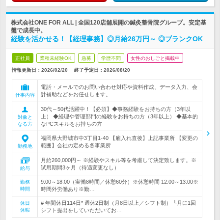
株式会社ONE FOR ALL | 全国120店舗展開の鍼灸整骨院グループ。安定基
盤で成長中。
経験を活かせる！【経理事務】◎月給26万円～ ◎ブランクOK
正社員
業種未経験OK
急募
学歴不問
女性のおしごと掲載中
情報更新日：2026/02/20
終了予定日：
2026/08/20
電話・メールでのお問い合わせ対応や資料作成、データ入力、会
計補助などをお任せします。
仕事内容
30代～50代活躍中！【必須】◆事務経験をお持ちの方（3年以
上） ◆経理や管理部門の経験をお持ちの方（3年以上） ◆基本的
対象と
なPCスキルをお持ちの方
なる方
福岡県大野城市中3丁目1-40 【雇入れ直後】上記事業所 【変更の
範囲】会社の定める各事業所
勤務地
月給260,000円～ ※経験やスキル等を考慮して決定致します。※
試用期間3ヶ月（待遇変更なし）
給与
9:00～18:00（実働8時間／休憩60分）※休憩時間 12:00～13:00※
勤務
時間
時間外労働あり※勤…
# 年間休日114日* 週休2日制（月8日以上／シフト制） └月に1回
休日
休暇
シフト提出をしていただいてお…