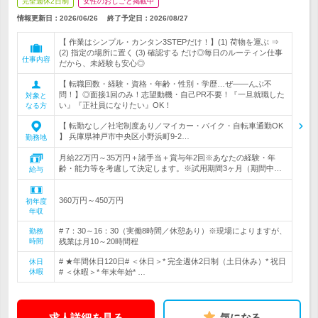
完全週休2日制
女性のおしごと掲載中
情報更新日：2026/06/26
終了予定日：
2026/08/27
【 作業はシンプル・カンタン3STEPだけ！】(1) 荷物を運ぶ ⇒
(2) 指定の場所に置く (3) 確認する だけ◎毎日のルーティン仕事
仕事内容
だから、未経験も安心◎
【 転職回数・経験・資格・年齢・性別・学歴…ぜ――んぶ不
問！】◎面接1回のみ！志望動機・自己PR不要！『一旦就職した
対象と
い』『正社員になりたい』OK！
なる方
【 転勤なし／社宅制度あり／マイカー・バイク・自転車通勤OK
】 兵庫県神戸市中央区小野浜町9-2…
勤務地
月給22万円～35万円＋諸手当＋賞与年2回※あなたの経験・年
齢・能力等を考慮して決定します。※試用期間3ヶ月（期間中…
給与
360万円～450万円
初年度
年収
# 7：30～16：30（実働8時間／休憩あり）※現場によりますが、
勤務
時間
残業は月10～20時間程
# ★年間休日120日# ＜休日＞* 完全週休2日制（土日休み）* 祝日
休日
休暇
# ＜休暇＞* 年末年始* …
求人詳細を見る
気になる