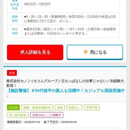
400万円～720万円
初年度
年収
■9：00～19：00（実働8時間／休憩120分）◎120分の休憩は1日
勤務
時間
に複数回に分けて設け、オンと…
■週休2日制（固定シフト制）／月7～10日（土曜日休＋他金曜休
休日
休暇
または日曜休）※社内カレンダーに準ずる…
求人詳細を見る
気になる
新着
株式会社セノン | セコムグループ／立ちっぱなしの仕事じゃない／未経験大
歓迎！
【施設警備】＃50代後半の新人も活躍中！カジュアル面談実施中
♪
正社員
職種・業種未経験OK
急募
転勤なし
学歴不問
第二新卒歓迎
女性のおしごと掲載中
情報更新日：2026/07/13
終了予定日：
2026/09/10