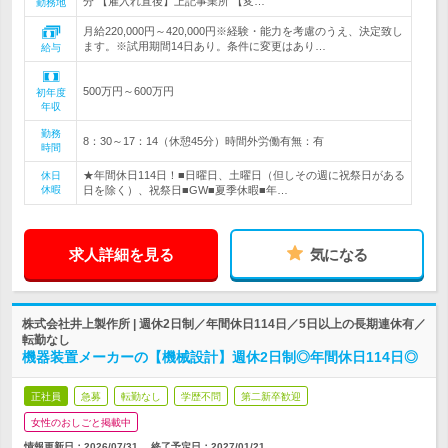
分 【雇入れ直後】上記事業所 【変…
勤務地
月給220,000円～420,000円※経験・能力を考慮のうえ、決定致し
ます。※試用期間14日あり。条件に変更はあり…
給与
500万円～600万円
初年度
年収
勤務
8：30～17：14（休憩45分）時間外労働有無：有
時間
★年間休日114日！■日曜日、土曜日（但しその週に祝祭日がある
休日
休暇
日を除く）、祝祭日■GW■夏季休暇■年…
求人詳細を見る
気になる
株式会社井上製作所 | 週休2日制／年間休日114日／5日以上の長期連休有／
転勤なし
機器装置メーカーの【機械設計】週休2日制◎年間休日114日◎
正社員
急募
転勤なし
学歴不問
第二新卒歓迎
女性のおしごと掲載中
情報更新日：2026/07/31
終了予定日：
2027/01/21