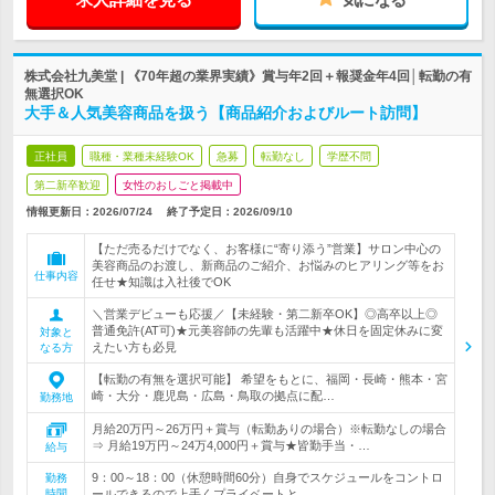
株式会社九美堂 | 《70年超の業界実績》賞与年2回＋報奨金年4回│転勤の有
無選択OK
大手＆人気美容商品を扱う【商品紹介およびルート訪問】
正社員
職種・業種未経験OK
急募
転勤なし
学歴不問
第二新卒歓迎
女性のおしごと掲載中
情報更新日：2026/07/24
終了予定日：
2026/09/10
【ただ売るだけでなく、お客様に“寄り添う”営業】サロン中心の
美容商品のお渡し、新商品のご紹介、お悩みのヒアリング等をお
仕事内容
任せ★知識は入社後でOK
＼営業デビューも応援／【未経験・第二新卒OK】◎高卒以上◎
普通免許(AT可)★元美容師の先輩も活躍中★休日を固定休みに変
対象と
えたい方も必見
なる方
【転勤の有無を選択可能】 希望をもとに、福岡・長崎・熊本・宮
崎・大分・鹿児島・広島・鳥取の拠点に配…
勤務地
月給20万円～26万円＋賞与（転勤ありの場合）※転勤なしの場合
⇒ 月給19万円～24万4,000円＋賞与★皆勤手当・…
給与
9：00～18：00（休憩時間60分）自身でスケジュールをコントロ
勤務
時間
ールできるので上手くプライベートと…