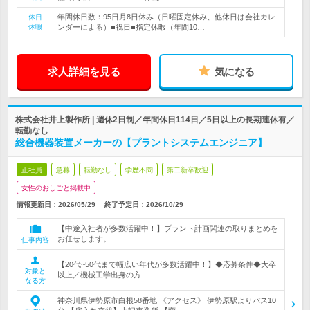
年間休日数：95日月8日休み（日曜固定休み、他休日は会社カレ
休日
休暇
ンダーによる）■祝日■指定休暇（年間10…
求人詳細を見る
気になる
株式会社井上製作所 | 週休2日制／年間休日114日／5日以上の長期連休有／
転勤なし
総合機器装置メーカーの【プラントシステムエンジニア】
正社員
急募
転勤なし
学歴不問
第二新卒歓迎
女性のおしごと掲載中
情報更新日：2026/05/29
終了予定日：
2026/10/29
【中途入社者が多数活躍中！】プラント計画関連の取りまとめを
お任せします。
仕事内容
【20代~50代まで幅広い年代が多数活躍中！】◆応募条件◆大卒
対象と
以上／機械工学出身の方
なる方
神奈川県伊勢原市白根58番地 《アクセス》 伊勢原駅よりバス10