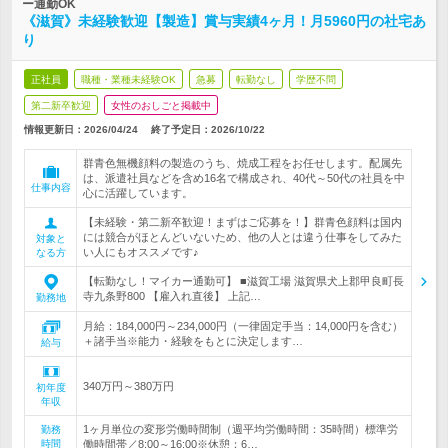
ー通勤OK
《滋賀》未経験歓迎【製造】賞与実績4ヶ月！月5960円の社宅あ
り
正社員
職種・業種未経験OK
急募
転勤なし
学歴不問
第二新卒歓迎
女性のおしごと掲載中
情報更新日：2026/04/24
終了予定日：
2026/10/22
群青色無機顔料の製造のうち、焼成工程をお任せします。配属先
は、派遣社員などを含め16名で構成され、40代～50代の社員を中
仕事内容
心に活躍しています。
【未経験・第二新卒歓迎！まずはご応募を！】群青色顔料は国内
には競合がほとんどいないため、他の人とは違う仕事をしてみた
対象と
い人にもオススメです♪
なる方
【転勤なし！マイカー通勤可】 ■滋賀工場 滋賀県犬上郡甲良町長
寺九条野800 【雇入れ直後】 上記…
勤務地
月給：184,000円～234,000円（一律固定手当：14,000円を含む）
＋諸手当※能力・経験をもとに決定します…
給与
340万円～380万円
初年度
年収
1ヶ月単位の変形労働時間制（週平均労働時間：35時間）標準労
勤務
時間
働時間帯／8:00～16:00※休憩：6…