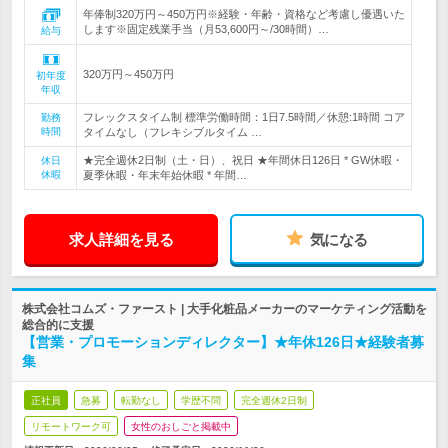
年俸制320万円～450万円※経験・年齢・資格など考慮し優遇いた
します※固定残業手当（月53,600円～/30時間）…
給与
320万円～450万円
初年度
年収
フレックスタイム制 標準労働時間：1日7.5時間／休憩:1時間 コア
勤務
時間
タイムなし（フレキシブルタイム …
★完全週休2日制（土・日）、祝日 ★年間休日126日 * GW休暇・
休日
休暇
夏季休暇・年末年始休暇 * 年間…
求人詳細を見る
気になる
株式会社コムズ・ファースト | 大手化粧品メーカーのマーケティング活動を
総合的に支援
【営業・プロモーションディレクター】★年休126日★経験者募
集
正社員
急募
転勤なし
学歴不問
完全週休2日制
リモートワーク可
女性のおしごと掲載中