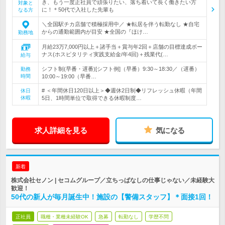
き、もう一度正社員で頑張りたい、落ち着いて長く働きたい方
対象と
に！＊50代で入社した先輩も
なる方
＼全国駅チカ店舗で積極採用中／ ★転居を伴う転勤なし ★自宅
からの通勤範囲内が目安 ★全国の『ほけ…
勤務地
月給23万7,000円以上＋諸手当＋賞与年2回＋店舗の目標達成ボー
ナス(ホスピタリティ実践支給金/年4回)＋残業代(…
給与
シフト制(早番・遅番)[シフト例]（早番）9:30～18:30／（遅番）
勤務
時間
10:00～19:00（早番…
# ＜年間休日120日以上＞◆週休2日制◆リフレッシュ休暇（年間
休日
休暇
5日、1時間単位で取得できる休暇制度…
求人詳細を見る
気になる
新着
株式会社セノン | セコムグループ／立ちっぱなしの仕事じゃない／未経験大
歓迎！
50代の新人が毎月誕生中！施設の【警備スタッフ】＊面接1回！
正社員
職種・業種未経験OK
急募
転勤なし
学歴不問