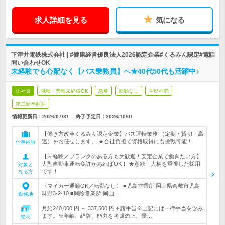
求人詳細を見る
気になる
下津井電鉄株式会社 | #健康経営優良法人2026認定企業#くるみん認定#電話
問い合わせOK
未経験でも心配なく【バス乗務員】へ★40代50代も活躍中♪
正社員
職種・業種未経験OK
急募
転勤なし
学歴不問
第二新卒歓迎
情報更新日：2026/07/31
終了予定日：
2026/10/01
【働き方改革くるみん認定企業】バス運転業務 （定期・貸切・高
速）をお任せします。 ★会社負担で資格取得にも挑戦可能！
仕事内容
【未経験／ブランクのある方も大歓迎！安定企業で働きたい方】
大型自動車運転免許があればOK！ ★意欲・人柄を重視した採用
対象と
です！
なる方
〈マイカー通勤OK／転勤なし〉 ■児島営業所 岡山県倉敷市児島
味野3-2-10 ■興除営業所 岡山…
勤務地
月給240,000 円 ～ 337,500 円＋諸手当※上記には一律手当を含み
ます。※年齢、経験、能力を考慮の上、優…
給与