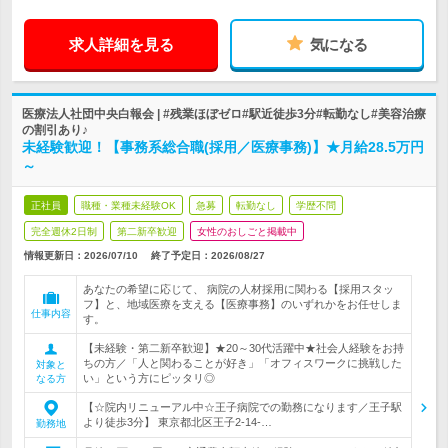
求人詳細を見る
気になる
医療法人社団中央白報会 | #残業ほぼゼロ#駅近徒歩3分#転勤なし#美容治療
の割引あり♪
未経験歓迎！【事務系総合職(採用／医療事務)】★月給28.5万円
～
正社員
職種・業種未経験OK
急募
転勤なし
学歴不問
完全週休2日制
第二新卒歓迎
女性のおしごと掲載中
情報更新日：2026/07/10
終了予定日：
2026/08/27
あなたの希望に応じて、 病院の人材採用に関わる【採用スタッ
フ】と、地域医療を支える【医療事務】のいずれかをお任せしま
仕事内容
す。
【未経験・第二新卒歓迎】★20～30代活躍中★社会人経験をお持
ちの方／「人と関わることが好き」「オフィスワークに挑戦した
対象と
い」という方にピッタリ◎
なる方
【☆院内リニューアル中☆王子病院での勤務になります／王子駅
より徒歩3分】 東京都北区王子2-14-…
勤務地