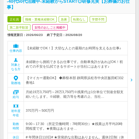
-40代50代活躍中-未経験からSTART◎研修充実【お葬儀のお仕
事】
正社員
職種・業種未経験OK
急募
転勤なし
学歴不問
第二新卒歓迎
女性のおしごと掲載中
情報更新日：2026/06/23
終了予定日：
2026/08/20
【未経験でOK！】大切な人との最期のお時間を支えるお仕事♪
仕事内容
未経験から挑戦できるお仕事です。自動車免許があればOK！初
対象と
めての不安を払拭できるサポートが当社にはあります♪
なる方
【マイカー通勤OK】 ◆葬祭本部 静岡県浜松市中央区飯田町332
番地1
勤務地
月給19万3,750円～28万3,750円※残業代は1分単位で別途全額支
給いたします。※経験、能力等を考慮の上、当社…
給与
370万円～500万円
初年度
年収
9:00～17:30 （所定労働時間：7時間30分）★残業は月平均20時
勤務
時間
間程度です。★夜勤はありませ…
# 年間休日110日# ★突発的な出勤はありません。週休2日制（休
休日