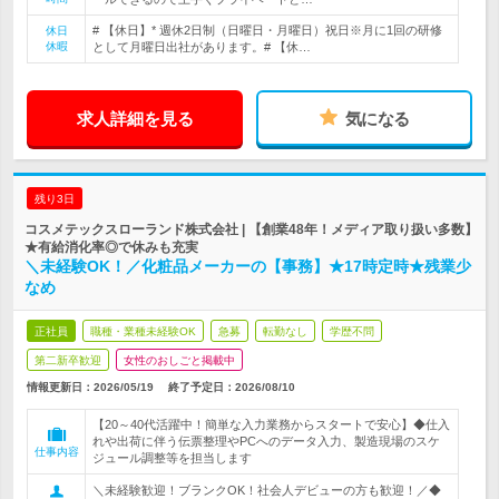
# 【休日】* 週休2日制（日曜日・月曜日）祝日※月に1回の研修
休日
休暇
として月曜日出社があります。# 【休…
求人詳細を見る
気になる
残り3日
コスメテックスローランド株式会社 | 【創業48年！メディア取り扱い多数】
★有給消化率◎で休みも充実
＼未経験OK！／化粧品メーカーの【事務】★17時定時★残業少
なめ
正社員
職種・業種未経験OK
急募
転勤なし
学歴不問
第二新卒歓迎
女性のおしごと掲載中
情報更新日：2026/05/19
終了予定日：
2026/08/10
【20～40代活躍中！簡単な入力業務からスタートで安心】◆仕入
れや出荷に伴う伝票整理やPCへのデータ入力、製造現場のスケ
仕事内容
ジュール調整等を担当します
＼未経験歓迎！ブランクOK！社会人デビューの方も歓迎！／◆