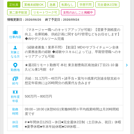
正社員
業種未経験OK
急募
転勤なし
学歴不問
完全週休2日制
第二新卒歓迎
リモートワーク可
女性のおしごと掲載中
情報更新日：2026/06/26
終了予定日：
2026/09/24
《マネージャー職へのキャリアアップが可能》【需要予測精度の
向上、在庫戦略、供給計画に関するPJ管理などをお任せします】
仕事内容
◆AIやデジタルツール完備
《経験者募集！業界不問》【歓迎】MDやサプライチェーン全体
の業務改善の経験 ◆経験やスキルによっては、早期管理職へのキ
対象と
ャリアアップも可能
なる方
★週2回リモート勤務可 本社 東京都豊島区南池袋1丁目21-10 藤
久ビル東1号館 6Ｆ
勤務地
月給：31.1万円～49万円＋諸手当＋賞与※残業代別途全額支給※
想定年収例には20時間分の残業代を含みます
給与
500万円～800万円
初年度
年収
09:00～18:00 (休憩60分)実働8時間※平均残業時間は月20時間程
勤務
時間
度です
# ■年間休日125日～休日■完全週休2日制（土日休み、祝日）休暇
休日
休暇
■夏季休暇■年末年始休暇■GW休暇…