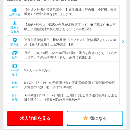
【中途入社者が多数活躍中！】化学機械（混合機、攪拌機、分散
機他）の設計業務をお任せします。
仕事内容
【20代~50代まで幅広い年代が多数活躍中！】◆応募条件◆大卒
対象と
以上／機械設計業務経験がある方（※年数不問）
なる方
神奈川県伊勢原市白根58番地 《アクセス》 伊勢原駅よりバス10
分 【雇入れ直後】上記事業所 【変…
勤務地
月給 220,000円～420,000円※経験・能力を考慮のうえ、決定致
します。※試用期間14日あり。条件に変更はあ…
給与
500万円～600万円
初年度
年収
8：30～17：14（休憩時間45分）所定労働時間：7時間59分時間
勤務
時間
外労働の有無：有（月平均30時間…
★年間休日114日！■日曜日、土曜日（但しその週に祝祭日がある
休日
休暇
日を除く）、祝祭日■GW■夏季休暇■年…
求人詳細を見る
気になる