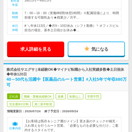
350万円～450万円
初年度
年収
7：00～16：00（実働8時間/休憩1時間）※配属現場により、時間
勤務
時間
前後する可能性あり★残業少／月平…
# ＼年休113日／◆月9～10日休み（シフト勤務）└ オフィスビル
休日
休暇
担当の場合、基本土日祝がお休み◆…
求人詳細を見る
気になる
株式会社サエグサ | 未経験OK◆マイナビ転職から入社実績多数◆土日祝休
◆年休120日
40～50代も活躍中【医薬品のルート営業】#入社5年で年収680万
可
正社員
職種・業種未経験OK
急募
転勤なし
学歴不問
完全週休2日制
第二新卒歓迎
情報更新日：2026/07/24
終了予定日：
2026/09/24
【お客様は既存＆シニア層がメイン】置き薬のチェックや補充・
入れ替えを行うルート営業。「必要なものを必要な分だけ」ご案
仕事内容
内するスタイルです。