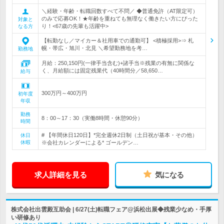
＼経験・年齢・転職回数すべて不問／ ◆普通免許（AT限定可）
のみで応募OK！★年齢を重ねても無理なく働きたい方にぴった
対象と
り！<67歳の先輩も活躍中>
なる方
【転勤なし／マイカー＆社用車での通勤可】 <積極採用>⇒ 札
幌・帯広・旭川・北見 ＼希望勤務地を考…
勤務地
月給：250,150円(一律手当含む)+諸手当※残業の有無に関係な
く、月給額には固定残業代（40時間分／58,650…
給与
300万円～400万円
初年度
年収
勤務
8：00～17：30（実働8時間・休憩90分）
時間
# 【年間休日120日】*完全週休2日制（土日祝が基本・その他）
休日
休暇
※会社カレンダーによる* ゴールデン…
求人詳細を見る
気になる
株式会社出雲殿互助会 | 6/27(土)転職フェア@浜松出展◆残業少なめ・手厚
い研修あり