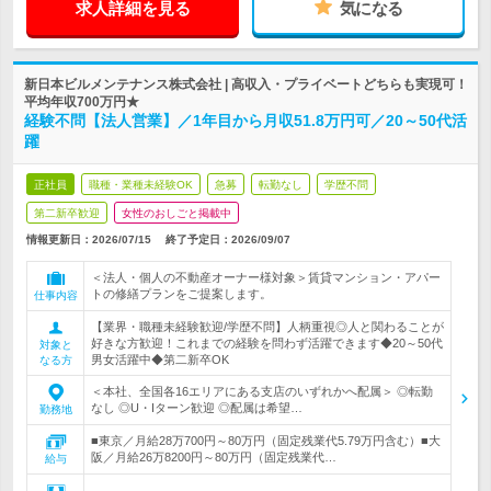
求人詳細を見る
気になる
新日本ビルメンテナンス株式会社 | 高収入・プライベートどちらも実現可！
平均年収700万円★
経験不問【法人営業】／1年目から月収51.8万円可／20～50代活
躍
正社員
職種・業種未経験OK
急募
転勤なし
学歴不問
第二新卒歓迎
女性のおしごと掲載中
情報更新日：2026/07/15
終了予定日：
2026/09/07
＜法人・個人の不動産オーナー様対象＞賃貸マンション・アパー
トの修繕プランをご提案します。
仕事内容
【業界・職種未経験歓迎/学歴不問】人柄重視◎人と関わることが
好きな方歓迎！これまでの経験を問わず活躍できます◆20～50代
対象と
男女活躍中◆第二新卒OK
なる方
＜本社、全国各16エリアにある支店のいずれかへ配属＞ ◎転勤
なし ◎U・Iターン歓迎 ◎配属は希望…
勤務地
■東京／月給28万700円～80万円（固定残業代5.79万円含む）■大
阪／月給26万8200円～80万円（固定残業代…
給与