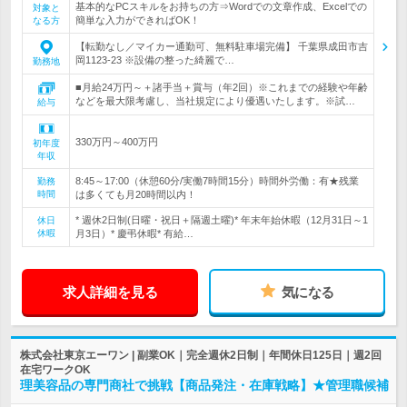
基本的なPCスキルをお持ちの方⇒Wordでの文章作成、Excelでの
対象と
簡単な入力ができればOK！
なる方
【転勤なし／マイカー通勤可、無料駐車場完備】 千葉県成田市吉
岡1123-23 ※設備の整った綺麗で…
勤務地
■月給24万円～＋諸手当＋賞与（年2回）※これまでの経験や年齢
などを最大限考慮し、当社規定により優遇いたします。※試…
給与
330万円～400万円
初年度
年収
8:45～17:00（休憩60分/実働7時間15分）時間外労働：有★残業
勤務
時間
は多くても月20時間以内！
* 週休2日制(日曜・祝日＋隔週土曜)* 年末年始休暇（12月31日～1
休日
休暇
月3日）* 慶弔休暇* 有給…
求人詳細を見る
気になる
株式会社東京エーワン | 副業OK｜完全週休2日制｜年間休日125日｜週2回
在宅ワークOK
理美容品の専門商社で挑戦【商品発注・在庫戦略】★管理職候補