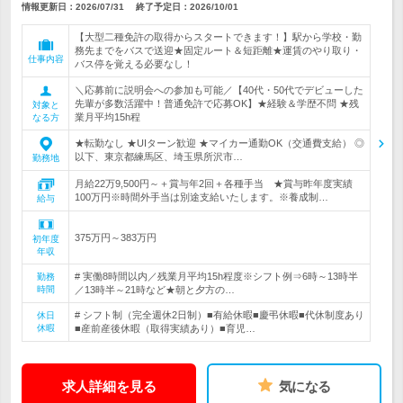
情報更新日：2026/07/31
終了予定日：
2026/10/01
【大型二種免許の取得からスタートできます！】駅から学校・勤
務先までをバスで送迎★固定ルート＆短距離★運賃のやり取り・
仕事内容
バス停を覚える必要なし！
＼応募前に説明会への参加も可能／【40代・50代でデビューした
先輩が多数活躍中！普通免許で応募OK】★経験＆学歴不問 ★残
対象と
業月平均15h程
なる方
★転勤なし ★UIターン歓迎 ★マイカー通勤OK（交通費支給） ◎
以下、東京都練馬区、埼玉県所沢市…
勤務地
月給22万9,500円～＋賞与年2回＋各種手当 ★賞与昨年度実績
100万円※時間外手当は別途支給いたします。※養成制…
給与
375万円～383万円
初年度
年収
# 実働8時間以内／残業月平均15h程度※シフト例⇒6時～13時半
勤務
時間
／13時半～21時など★朝と夕方の…
# シフト制（完全週休2日制）■有給休暇■慶弔休暇■代休制度あり
休日
休暇
■産前産後休暇（取得実績あり）■育児…
求人詳細を見る
気になる