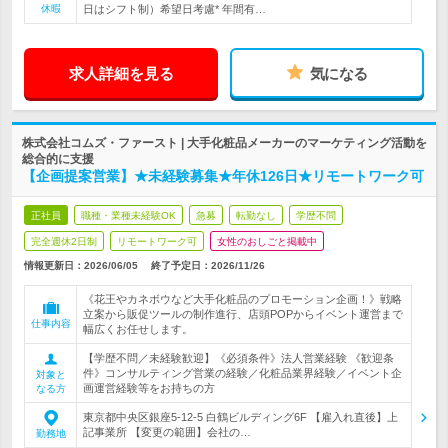
休暇
日はシフト制）希望日考慮* 年間有…
求人詳細を見る
気になる
株式会社コムズ・ファースト | 大手化粧品メーカーのマーケティング活動を
総合的に支援
【企画提案営業】★未経験募集★年休126日★リモートワーク可
正社員
職種・業種未経験OK
急募
転勤なし
学歴不問
完全週休2日制
リモートワーク可
女性のおしごと掲載中
情報更新日：2026/06/05
終了予定日：
2026/11/26
《花王やカネボウなど大手化粧品のプロモーション企画！》戦略
立案から販促ツールの制作進行、店頭POPからイベント運営まで
仕事内容
幅広くお任せします。
【学歴不問／未経験歓迎】《必須条件》法人営業経験 《歓迎条
件》コンサルティング営業の経験／化粧品業界経験／イベント企
対象と
画運営経験等をお持ちの方
なる方
東京都中央区銀座5-12-5 白鶴ビルディング6F 【雇入れ直後】上
記事業所 【変更の範囲】会社の…
勤務地