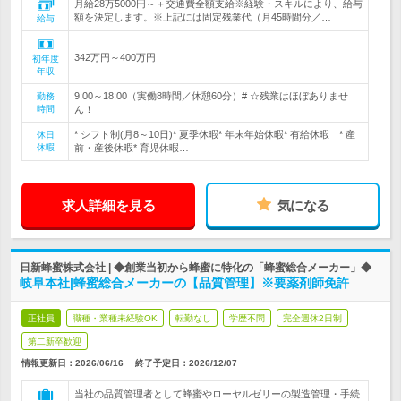
月給28万5000円～＋交通費全額支給※経験・スキルにより、給与
額を決定します。※上記には固定残業代（月45時間分／…
給与
342万円～400万円
初年度
年収
9:00～18:00（実働8時間／休憩60分）# ☆残業はほぼありませ
勤務
時間
ん！
* シフト制(月8～10日)* 夏季休暇* 年末年始休暇* 有給休暇 * 産
休日
休暇
前・産後休暇* 育児休暇…
求人詳細を見る
気になる
日新蜂蜜株式会社 | ◆創業当初から蜂蜜に特化の「蜂蜜総合メーカー」◆
岐阜本社|蜂蜜総合メーカーの【品質管理】※要薬剤師免許
正社員
職種・業種未経験OK
転勤なし
学歴不問
完全週休2日制
第二新卒歓迎
情報更新日：2026/06/16
終了予定日：
2026/12/07
当社の品質管理者として蜂蜜やローヤルゼリーの製造管理・手続