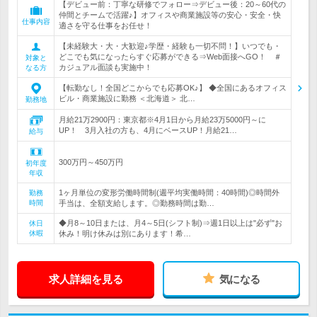
【デビュー前：丁寧な研修でフォロー⇒デビュー後：20～60代の
仲間とチームで活躍♪】オフィスや商業施設等の安心・安全・快
仕事内容
適さを守る仕事をお任せ！
【未経験大・大・大歓迎♪学歴・経験も一切不問！】いつでも・
どこでも気になったらすぐ応募ができる⇒Web面接へGO！ ＃
対象と
カジュアル面談も実施中！
なる方
【転勤なし！全国どこからでも応募OK♪】 ◆全国にあるオフィス
ビル・商業施設に勤務 ＜北海道＞ 北…
勤務地
月給21万2900円：東京都※4月1日から月給23万5000円～に
UP！ 3月入社の方も、4月にベースUP！月給21…
給与
300万円～450万円
初年度
年収
1ヶ月単位の変形労働時間制(週平均実働時間：40時間)◎時間外
勤務
時間
手当は、全額支給します。◎勤務時間は勤…
◆月8～10日または、月4～5日(シフト制)⇒週1日以上は"必ず"お
休日
休暇
休み！明け休みは別にあります！希…
求人詳細を見る
気になる