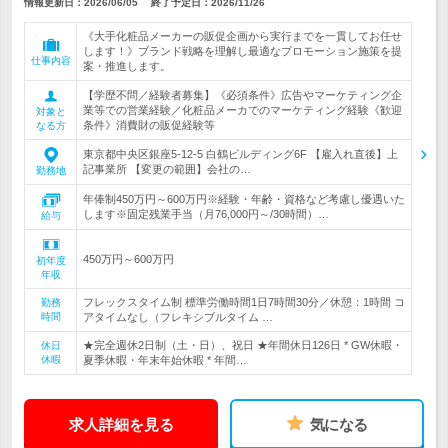
情報更新日：2026/06/05
終了予定日：
2026/11/26
《大手化粧品メーカーの販促企画から実行までを一貫してお任せ
します！》ブランド戦略を理解し最適なプロモーション施策を提
仕事内容
案・推進します。
【学歴不問／経験者募集】《必須条件》広告やマーケティング企
業等での営業経験／化粧品メーカでのマーケティング経験《歓迎
対象と
条件》消費財の販促経験等
なる方
東京都中央区銀座5-12-5 白鶴ビルディング6F 【雇入れ直後】上
記事業所 【変更の範囲】会社の…
勤務地
年俸制450万円～600万円※経験・年齢・資格など考慮し優遇いた
します※固定残業手当（月76,000円～/30時間）…
給与
450万円～600万円
初年度
年収
フレックスタイム制 標準労働時間1日7時間30分／休憩：1時間 コ
勤務
時間
アタイムなし（フレキシブルタイム …
★完全週休2日制（土・日）、祝日 ★年間休日126日 * GW休暇・
休日
休暇
夏季休暇・年末年始休暇 * 年間…
求人詳細を見る
気になる