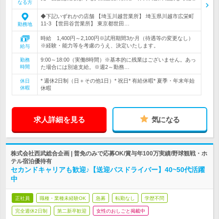
なる方
◆下記いずれかの店舗 【埼玉川越営業所】 埼玉県川越市広栄町
11-3 【世田谷営業所】 東京都世田…
勤務地
時給 1,400円～2,100円※試用期間3か月（待遇等の変更なし）
※経験・能力等を考慮のうえ、決定いたします。
給与
9:00～18:00（実働8時間）※基本的に残業はございません。あっ
勤務
時間
た場合には別途支給。※週2～勤務…
* 週休2日制（日＋その他1日）* 祝日* 有給休暇* 夏季・年末年始
休日
休暇
休暇
求人詳細を見る
気になる
株式会社西武総合企画 | 普免のみで応募OK/賞与年100万実績/野球観戦・ホ
テル宿泊優待有
セカンドキャリアも歓迎♪【送迎バスドライバー】40~50代活躍
中
正社員
職種・業種未経験OK
急募
転勤なし
学歴不問
完全週休2日制
第二新卒歓迎
女性のおしごと掲載中