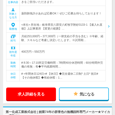
きをご担当いただきます。
仕事内容
薬剤師免許があれば応募OK！ぜひご応募お待ちしております！
対象と
なる方
<本社> 所在地：岐阜県安八郡安八町牧字附砂3133-1 【雇入れ直
後】上記事業所 【変更の範囲】…
勤務地
月給253,000円～377,000円（一律支給の手当を含む）※年齢、経
験、スキルなど考慮し決定いたします。※試用期…
給与
400万円～550万円
初年度
年収
# 8:30～17:10所定労働時間：7時間40分休憩時間：60分時間外労
勤務
時間
働の有無：有◆平均残業時間…
# <年間休日124日># 【休日】◆完全週休二日制* 土日* 祝日#
休日
休暇
【その他休暇】◆有給休暇：1…
求人詳細を見る
気になる
第一化成工業株式会社 | 創業74年の群青色の無機顔料専門メーカー★マイカ