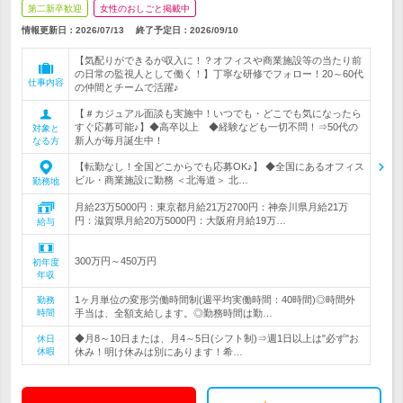
第二新卒歓迎
女性のおしごと掲載中
情報更新日：2026/07/13
終了予定日：
2026/09/10
【気配りができるが収入に！？オフィスや商業施設等の当たり前
の日常の監視人として働く！】丁寧な研修でフォロー！20～60代
仕事内容
の仲間とチームで活躍♪
【＃カジュアル面談も実施中！いつでも・どこでも気になったら
すぐ応募可能♪】◆高卒以上 ◆経験なども一切不問！⇒50代の
対象と
新人が毎月誕生中！
なる方
【転勤なし！全国どこからでも応募OK♪】 ◆全国にあるオフィス
ビル・商業施設に勤務 ＜北海道＞ 北…
勤務地
月給23万5000円：東京都月給21万2700円：神奈川県月給21万
円：滋賀県月給20万5000円：大阪府月給19万…
給与
300万円～450万円
初年度
年収
1ヶ月単位の変形労働時間制(週平均実働時間：40時間)◎時間外
勤務
時間
手当は、全額支給します。◎勤務時間は勤…
◆月8～10日または、月4～5日(シフト制)⇒週1日以上は"必ず"お
休日
休暇
休み！明け休みは別にあります！希…