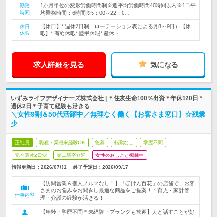
1か月単位の変形労働時間制※週平均労働時間40時間以内※1日平
勤務
時間
均乗務時間：6時間※5：00～22：0…
【休日】* 週休2日制（ローテーション表による月8～9日）【休
休日
休暇
暇】* 有給休暇* 慶弔休暇* 産休・…
求人詳細を見る
気になる
いずみライフデザイナーズ株式会社 | ＊住友生命100％出資＊年休120日＊
週休2日＊子育て経験も活きる
＼女性9割＆50代活躍中／無理なく働く【お客さま窓口】☆残業
少
正社員
職種・業種未経験OK
急募
転勤なし
学歴不問
完全週休2日制
第二新卒歓迎
女性のおしごと掲載中
情報更新日：2026/07/31
終了予定日：
2026/09/17
【訪問営業＆個人ノルマなし！】「ほけん百花」の店舗で、お客
さまのお悩みをお聞きし最適な商品をご提案！＊育児・家計管
仕事内容
理・介護の経験が活きる！
【年齢・学歴不問＊未経験・ブランクも歓迎】人と話すことが好