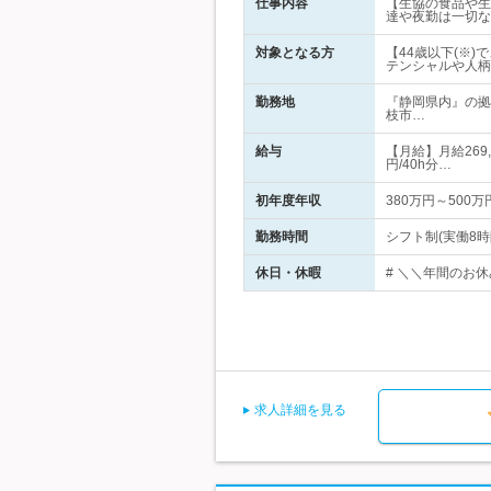
仕事内容
【生協の食品や生
達や夜勤は一切な
対象となる方
【44歳以下(※
テンシャルや人柄
勤務地
『静岡県内』の拠
枝市…
給与
【月給】月給269
円/40h分…
初年度年収
380万円～500万
勤務時間
シフト制(実働8時間)
休日・休暇
# ＼＼年間のお休み
求人詳細を見る