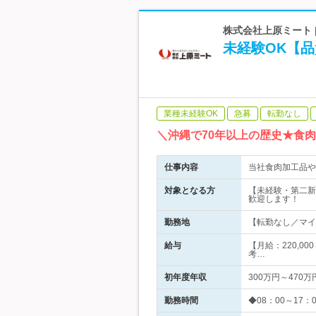
株式会社上原ミート 
未経験OK【品
業種未経験OK
急募
転勤なし
＼沖縄で70年以上の歴史★食
仕事内容
当社食肉加工品や
対象となる方
【未経験・第二新
歓迎します！
勤務地
【転勤なし／マイ
給与
【月給：220,00
考…
初年度年収
300万円～470万
勤務時間
◆08：00～17