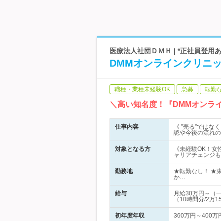
医療法人社団ＤＭＨ | *正社員登用あ
DMMオンラインクリニ
職種・業種未経験OK
急募
転勤
＼高い知名度！『DMMオンラ
仕事内容
《 ”売る”では
認や今後の流れの
対象となる方
《未経験OK！女
ャリアチェンジも
勤務地
★転勤なし！ ★
か…
給与
月給30万円～（
（10時間分/2万1
初年度年収
360万円～400万