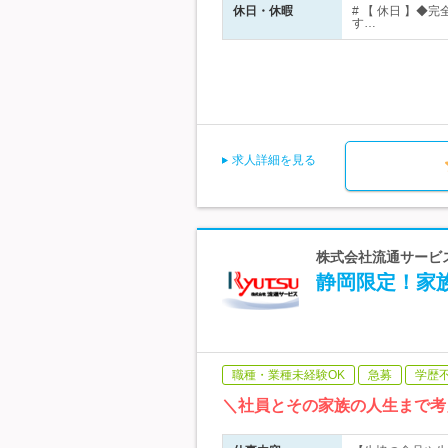
休日・休暇
# 【 休日 】
す…
求人詳細を見る
株式会社流通サービス
静岡限定！家
職種・業種未経験OK
急募
学歴
＼社員とその家族の人生まで考