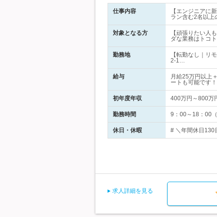
仕事内容
【エンジニアに新
ラン含む2名以上
対象となる方
【頑張りたい人も
ダな業務はトコト
勤務地
【転勤なし｜リモ
2-1…
給与
月給25万円以上
ートも可能です！
初年度年収
400万円～800万
勤務時間
9：00～18：0
休日・休暇
# ＼年間休日13
求人詳細を見る