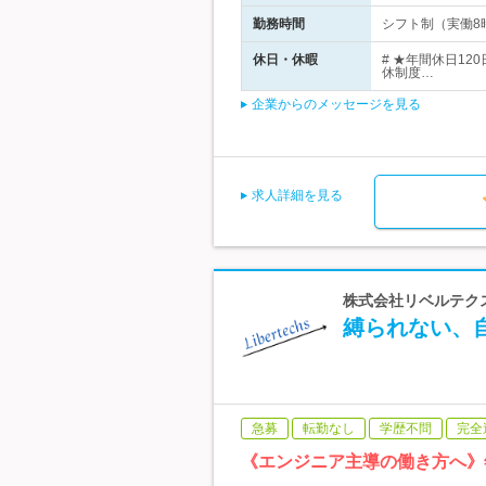
勤務時間
シフト制（実働8時
休日・休暇
# ★年間休日1
休制度…
企業からのメッセージを見る
求人詳細を見る
株式会社リベルテクス
縛られない、自
急募
転勤なし
学歴不問
完全
《エンジニア主導の働き方へ》