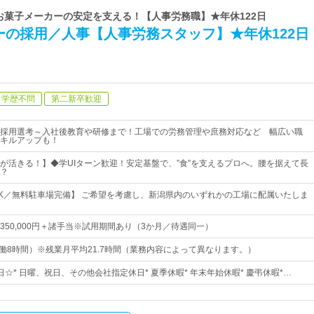
 お菓子メーカーの安定を支える！【人事労務職】★年休122日
ーの採用／人事【人事労務スタッフ】★年休122日
学歴不問
第二新卒歓迎
採用選考～入社後教育や研修まで！工場での労務管理や庶務対応など 幅広い職
キルアップも！
が活きる！】◆学UIターン歓迎！安定基盤で、”食”を支えるプロへ。腰を据えて長
？
K／無料駐車場完備】 ご希望を考慮し、新潟県内のいずれかの工場に配属いたしま
0円～350,000円＋諸手当※試用期間あり（3か月／待遇同一）
:00（実働8時間）※残業月平均21.7時間（業務内容によって異なります。）
2日☆* 日曜、祝日、その他会社指定休日* 夏季休暇* 年末年始休暇* 慶弔休暇*…