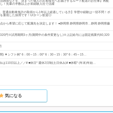
活雑貨などを、決まった個人のお客様宅へお届けするルート配送のお仕事】再配
し！先輩の半数以上が未経験入社で活躍
)で、普通自動車免許の取得から1年以上経過している方】学歴や経験は一切不問！ポ
を重視した採用です！UIターン歓迎◎
点から希望に応じて配属先を決定します！ ●静岡県 静岡県静岡市…静岡 静岡県藤
,320円※試用期間3ヶ月(期間中の条件変更なし)※上記給与には固定残業代60,320
円
 ▼シフト例* 6：00～15：00* 6：30～15：30* 6：45～15…
は110日以上／／# ■休日* 週休2日制(土日休み)# ■休暇* (年末)年始…
気になる