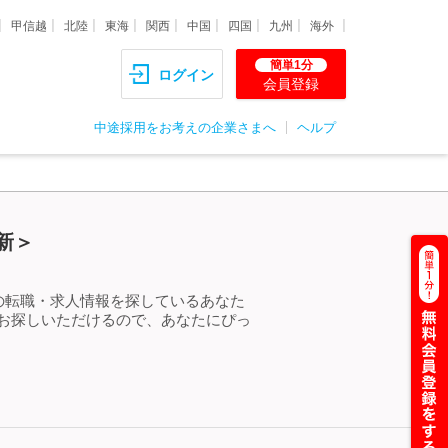
甲信越
北陸
東海
関西
中国
四国
九州
海外
簡単1分
ログイン
会員登録
中途採用をお考えの企業さまへ
ヘルプ
更新＞
」の転職・求人情報を探しているあなた
をお探しいただけるので、あなたにぴっ