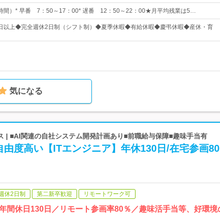
間）* 早番 7：50～17：00* 遅番 12：50～22：00★月平均残業は5…
20日以上◆完全週休2日制（シフト制）◆夏季休暇◆有給休暇◆慶弔休暇◆産休・育
気になる
 | ■AI関連の自社システム開発計画あり■前職給与保障■趣味手当有
由度高い【ITエンジニア】年休130日/在宅参画8
週休2日制
第二新卒歓迎
リモートワーク可
年間休日130日／リモート参画率80％／趣味活手当等、好環