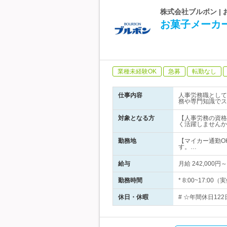
株式会社ブルボン |
お菓子メーカ
業種未経験OK
急募
転勤なし
仕事内容
人事労務職として
務や専門知識でス
対象となる方
【人事労務の資格
く活躍しませんか
勤務地
【マイカー通勤O
す。…
給与
月給 242,00
勤務時間
* 8:00~17
休日・休暇
# ☆年間休日12