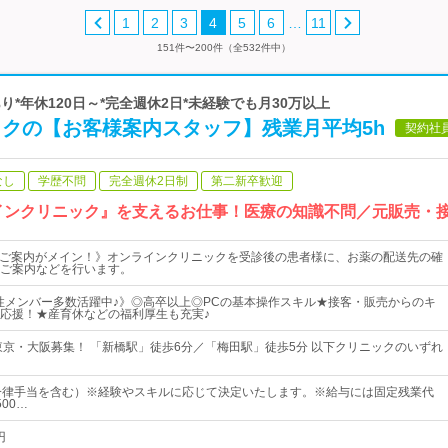
…
1
2
3
4
5
6
11
151件〜200件（全532件中）
り*年休120日～*完全週休2日*未経験でも月30万以上
ックの【お客様案内スタッフ】残業月平均5h
契約社
なし
学歴不問
完全週休2日制
第二新卒歓迎
インクリニック』を支えるお仕事！医療の知識不問／元販売・
なくご案内がメイン！》オンラインクリニックを受診後の患者様に、お薬の配送先の確
ご案内などを行います。
性メンバー多数活躍中♪》◎高卒以上◎PCの基本操作スキル★接客・販売からのキ
応援！★産育休などの福利厚生も充実♪
東京・大阪募集！ 「新橋駅」徒歩6分／「梅田駅」徒歩5分 以下クリニックのいずれ
一律手当を含む）※経験やスキルに応じて決定いたします。※給与には固定残業代
500…
円