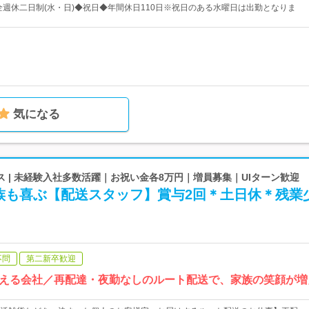
◆完全週休二日制(水・日)◆祝日◆年間休日110日※祝日のある水曜日は出勤となりま
気になる
 | 未経験入社多数活躍｜お祝い金各8万円｜増員募集｜UIターン歓迎
族も喜ぶ【配送スタッフ】賞与2回＊土日休＊残業
不問
第二新卒歓迎
える会社／再配達・夜勤なしのルート配送で、家族の笑顔が増