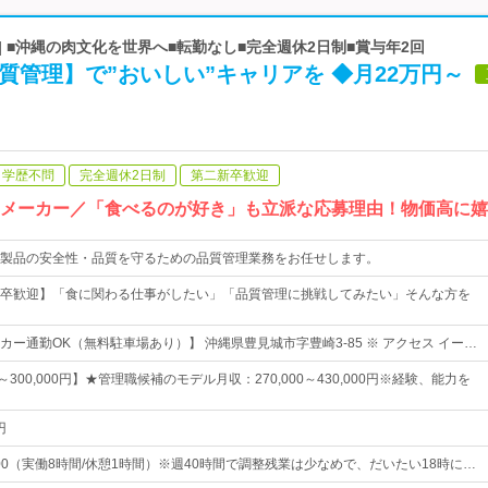
| ■沖縄の肉文化を世界へ■転勤なし■完全週休2日制■賞与年2回
質管理】で”おいしい”キャリアを ◆月22万円～
学歴不問
完全週休2日制
第二新卒歓迎
肉メーカー／「食べるのが好き」も立派な応募理由！物価高に
製品の安全性・品質を守るための品質管理業務をお任せします。
卒歓迎】「食に関わる仕事がしたい」「品質管理に挑戦してみたい」そんな方を
カー通勤OK（無料駐車場あり）】 沖縄県豊見城市字豊崎3-85 ※ アクセス イー…
0～300,000円】★管理職候補のモデル月収：270,000～430,000円※経験、能力を
円
：00（実働8時間/休憩1時間）※週40時間で調整残業は少なめで、だいたい18時に…