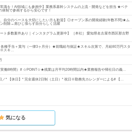
常識を！AI領域にも参画中】業務系基幹システムの上流・開発などを担当 ★ベテ
の体制で参画するから安心です！
、自分のペースを大切にしたい方も歓迎】◎オープン系の開発経験(年数不問)★ム
ン削除→肩ひじ張らず自分らしく活躍
ート多数案件あり｜インスタグラム更新中】 ［本社］ 愛知県名古屋市西区那古野
＋各種手当＋賞与（一律3ヶ月分）★前職給与保証★スキル次第で、月給80万円スタ
※スキ…
円
0（実働8時間）# ☆POINT☆★残業は月平均20時間以内★業務報告や帰社日の義…
0日／* 【休日】* 完全週休2日制（土日）* 祝日※勤務先カレンダーによる# 【…
気になる