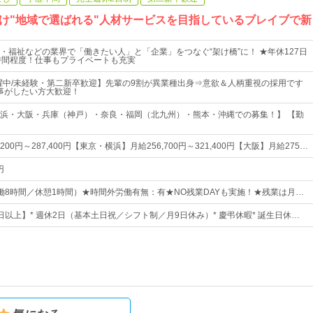
け"地域で選ばれる"人材サービスを目指しているブレイブで
・福祉などの業界で「働きたい人」と「企業」をつなぐ“架け橋”に！ ★年休127日
時間程度！仕事もプライベートも充実
活躍中/未経験・第二新卒歓迎】先輩の9割が異業種出身⇒意欲＆人柄重視の採用です
事がしたい方大歓迎！
浜・大阪・兵庫（神戸）・奈良・福岡（北九州）・熊本・沖縄での募集！】 【勤
200円～287,400円【東京・横浜】月給256,700円～321,400円【大阪】月給275…
円
0（実働8時間／休憩1時間）★時間外労働有無：有★NO残業DAYも実施！★残業は月…
7日以上】* 週休2日（基本土日祝／シフト制／月9日休み）* 慶弔休暇* 誕生日休…