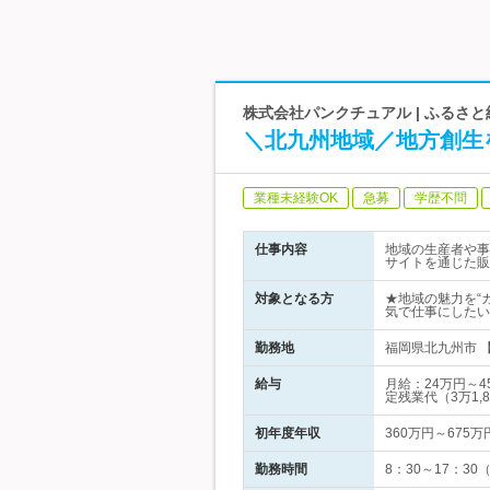
株式会社パンクチュアル | ふるさ
＼北九州地域／地方創生
業種未経験OK
急募
学歴不問
仕事内容
地域の生産者や事
サイトを通じた販
対象となる方
★地域の魅力を“
気で仕事にしたい
勤務地
福岡県北九州市 
給与
月給：24万円～
定残業代（3万1,8
初年度年収
360万円～675万
勤務時間
8：30～17：3