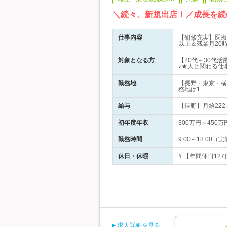
＼続々、新規出店！／成長を続
仕事内容
【研修充実】医療
以上＆残業月20
対象となる方
【20代～30代
♪★人と関わる仕
勤務地
【長野・東京・横
務地は1…
給与
【長野】月給222,
初年度年収
300万円～450万
勤務時間
9:00～18:0
休日・休暇
# 【年間休日12
求人詳細を見る