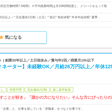
00（所定労働時間7.5時間）※平均残業時間は月20時間程度と、メリハリをもって取
20日以上＞* 完全週休2日制（土日）* 祝日* 有給休暇* 年末年始休暇* 夏季…
気になる
 | 創業30年以上／土日祝休み／賞与年2回／残業月10h以下
ネーター】未経験OK／月給26万円以上／年休12
なし
学歴不問
完全週休2日制
第二新卒歓迎
すことが好き」「誰かの力になりたい」そんな方にぴったりの
「企業」と、仕事を探している「求職者」をつなぐ仕事です。