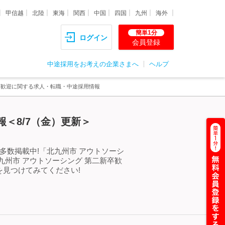
甲信越
北陸
東海
関西
中国
四国
九州
海外
簡単1分
ログイン
会員登録
中途採用をお考えの企業さまへ
ヘルプ
卒歓迎に関する求人・転職・中途採用情報
＜8/7（金）更新＞
多数掲載中!「北九州市 アウトソーシ
州市 アウトソーシング 第二新卒歓
見つけてみてください!