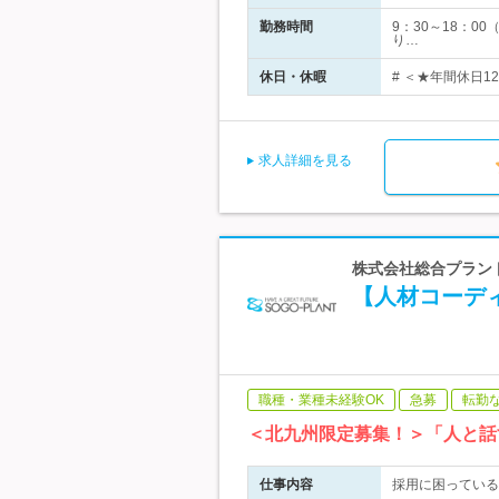
勤務時間
9：30～18：
り…
休日・休暇
# ＜★年間休日1
求人詳細を見る
株式会社総合プラント
【人材コーディ
職種・業種未経験OK
急募
転勤
＜北九州限定募集！＞「人と話
仕事内容
採用に困っている