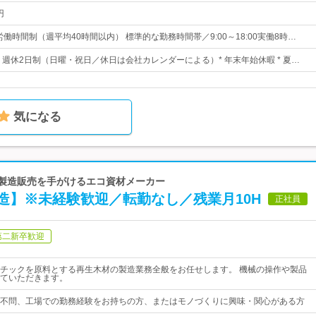
円
労働時間制（週平均40時間以内） 標準的な勤務時間帯／9:00～18:00実働8時…
日* 週休2日制（日曜・祝日／休日は会社カレンダーによる）* 年末年始休暇 * 夏…
気になる
の製造販売を手がけるエコ資材メーカー
造】※未経験歓迎／転勤なし／残業月10H
正社員
第二新卒歓迎
チックを原料とする再生木材の製造業務全般をお任せします。 機械の操作や製品
ていただきます。
不問、工場での勤務経験をお持ちの方、またはモノづくりに興味・関心がある方