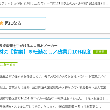
＋リフレッシュ休暇（16日以上付与）＝年間121日以上のお休み可能* 完全週休2日…
気になる
の製造販売を手がけるエコ資材メーカー
材の【営業】※転勤なし／残業月10H程度
正社員
第二新卒歓迎
生複合材の提案をお任せします。長年お取引のあるお客様へのルート営業がメイ
以上、営業または建築・建設関連の業務経験をお持ちの方＜歓迎要件＞法人営業
州市若松区響町1-12-1 ※マイカー通勤可 ※転勤はありません。 【雇入れ直後】…
000円※経験・スキルに応じて決定いたします。※試用期間3ヶ月（待遇変更なし）