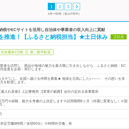
1
2
3
1件〜50件（全147件中）
と納税やECサイトを活用し自治体や事業者の収入向上に貢献
を推進！【ふるさと納税担当】★土日休み
正社員
完全週休2日制
第二新卒歓迎
業者を訪問し、商品や地域の魅力を最大限に引き出しながら、ふるさと納税・EC
売促進を企画・実行します。
カタチ”にし、全国へ届ける仲間を募集★ 地域を元気にしたい――、 その想いを本
方を歓迎します。
【雇入れ直後】上記事務所 【変更の範囲】会社の定める各事業所
45万円※経験、能力を考慮の上決定します※試用期間6ヶ月（待遇に変更なし）※固
5…
円
0（所定労働8時間／休憩60分）※時間外労働：有