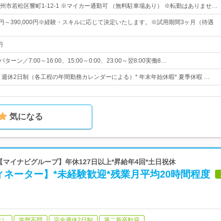
州市若松区響町1-12-1 ※マイカー通勤可 （無料駐車場あり） ※転勤はありませ…
00円～390,000円※経験・スキルに応じて決定いたします。※試用期間3ヶ月（待遇
円
ーン／7:00～16:00、15:00～0:00、23:00～翌8:00実働8…
日* 週休2日制（各工程の年間勤務カレンダーによる）* 年末年始休暇* 夏季休暇 …
気になる
 【マイナビグループ】年休127日以上*昇給年4回*土日祝休
ネーター】*未経験歓迎*残業月平均20時間程度
なし
学歴不問
完全週休2日制
第二新卒歓迎