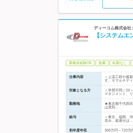
ディーコム株式会社 
【システムエ
業種未経験OK
急募
転勤なし
仕事内容
＜上流工程や最新
す。※マルチディ
対象となる方
＜学歴不問／20～
マネジメント、リ
勤務地
★東京都千代田区
は原則…
給与
＜東京、福岡、沖縄
含み、超過分は…
初年度年収
300万円～720万