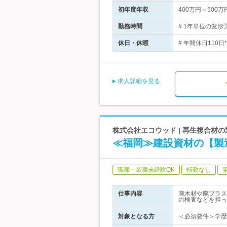
初年度年収
400万円～500万
勤務時間
# 1年単位の変形
休日・休暇
# 年間休日110
求人詳細を見る
株式会社エコウッド | 再生複合材
≪福岡≫建設資材の【製
職種・業種未経験OK
転勤なし
仕事内容
廃木材や廃プラス
の検査などを担っ
対象となる方
＜必須要件＞学歴