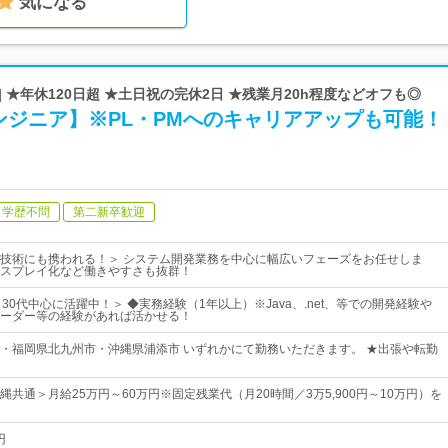
気になる
| ★年休120日超 ★土日祝の完休2日 ★残業月20h程度などオフも◎
ンジニア】※PL・PMへのキャリアアップも可能！
学歴不問
第二新卒歓迎
技術にも携われる！＞ システム開発業務を中心に幅広いフェーズをお任せしま
スプレイ化など働きやすさも抜群！
30代中心に活躍中！＞ ◆実務経験（1年以上）※Java、.net、等での開発経験や
ーダー等の経験があれば活かせる！
・福岡県北九州市・沖縄県浦添市 いずれかにて勤務いただきます。 ★出張や転勤
共通＞月給25万円～60万円※固定残業代（月20時間／3万5,900円～10万円）を
円