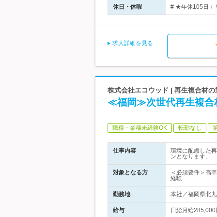
休日・休暇
# ★年休105日
求人詳細を見る
株式会社エコウッド | 再生複合材
≪福岡≫次世代再生複合
職種・業種未経験OK
転勤なし
仕事内容
環境に配慮した再
ンとなります。
対象となる方
＜必須要件＞高卒
経験
勤務地
本社／福岡県北九
給与
日給月給285,