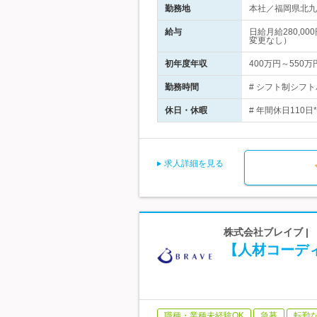
勤務地
本社／福岡県北九
給与
日給月給280,0
変更なし）
初年度年収
400万円～550万
勤務時間
# シフト制シフトパタ
休日・休暇
# 年間休日110
求人詳細を見る
株式会社ブレイブ |
【人材コーディ
職種・業種未経験OK
急募
転勤