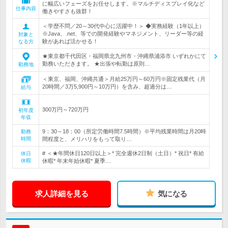
に幅広いフェーズをお任せします。※マルチディスプレイ化など
仕事内容
働きやすさも抜群！
＜学歴不問／20～30代中心に活躍中！＞ ◆実務経験（1年以上）
※Java、.net、等での開発経験やマネジメント、リーダー等の経
対象と
験があれば活かせる！
なる方
★東京都千代田区・福岡県北九州市・沖縄県浦添市 いずれかにて
勤務いただきます。 ★出張や転勤は原則…
勤務地
＜東京、福岡、沖縄共通＞月給25万円～60万円※固定残業代（月
20時間／3万5,900円～10万円）を含み、超過分は…
給与
300万円～720万円
初年度
年収
9：30～18：00（所定労働時間7.5時間）※平均残業時間は月20時
勤務
時間
間程度と、メリハリをもって取り…
# ＜★年間休日120日以上＞* 完全週休2日制（土日）* 祝日* 有給
休日
休暇
休暇* 年末年始休暇* 夏季…
求人詳細を見る
気になる