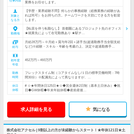
仕事内容
業務をお任せします。
【学歴・業界経験不問】何らかの事務経験（総務業務の経験があ
れば尚可）をお持ちの方。チームワークを大切にできる方を歓迎
対象と
します。
なる方
【転居を伴う転勤なし】 首都圏にあるプロジェクト先のオフィス
★就業先によって在宅勤務あり ★駅チ…
勤務地
月給28万円～※月給＋賞与年2回＋諸手当(超過勤務手当全額支給
など)※経験・スキル・年齢を考慮の上、決定※超過勤務手…
給与
452万円～493万円
初年度
年収
フレックスタイム制（コアタイムなし/１日の標準労働時間：7時
勤務
時間
間30分）※配属先によって異なりますが、…
# ☆★年間休日125日★☆◆完全週休2日制（基本土日休み）◆祝
休日
休暇
日◆GW休暇◆年末年始休暇◆産前産後…
求人詳細を見る
気になる
株式会社アクセル | 9割以上の方が未経験からスタート！★年休121日★土