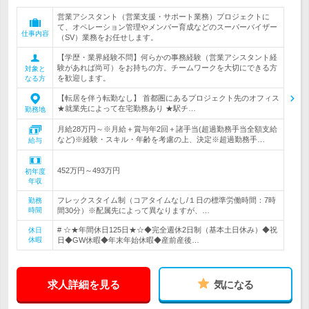
営業アシスタント（営業支援・サポート業務）プロジェクトに
て、オペレーション管理やメンバー育成などのスーパーバイザー
仕事内容
（SV）業務をお任せします。
【学歴・業界経験不問】何らかの事務経験（営業アシスタント経
験があれば尚可）をお持ちの方。チームワークを大切にできる方
対象と
を歓迎します。
なる方
【転居を伴う転勤なし】 首都圏にあるプロジェクト先のオフィス
★就業先によって在宅勤務あり ★駅チ…
勤務地
月給28万円～※月給＋賞与年2回＋諸手当(超過勤務手当全額支給
など)※経験・スキル・年齢を考慮の上、決定※超過勤務手…
給与
452万円～493万円
初年度
年収
フレックスタイム制（コアタイムなし/１日の標準労働時間：7時
勤務
時間
間30分）※配属先によって異なりますが、…
# ☆★年間休日125日★☆◆完全週休2日制（基本土日休み）◆祝
休日
休暇
日◆GW休暇◆年末年始休暇◆産前産後…
求人詳細を見る
気になる