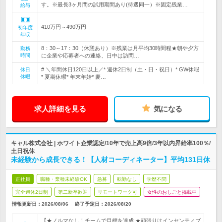
す。※最長3ヶ月間の試用期間あり(待遇同一）※固定残業…
給与
410万円～490万円
初年度
年収
8：30～17：30（休憩あり）※残業は月平均30時間程★朝や夕方
勤務
時間
に企業や応募者への連絡、日中は訪問…
# ＼年間休日120日以上／* 週休2日制（土・日・祝日）* GW休暇
休日
休暇
* 夏期休暇* 年末年始* 慶…
求人詳細を見る
気になる
キャル株式会社 | ホワイト企業認定/10年で売上高9倍/3年以内昇給率100％/
土日祝休
未経験から成長できる！【人材コーディネーター】平均131日休
正社員
職種・業種未経験OK
急募
転勤なし
学歴不問
完全週休2日制
第二新卒歓迎
リモートワーク可
女性のおしごと掲載中
情報更新日：2026/08/06
終了予定日：
2026/08/20
【★ノルマなし！チームで目標を達成 ★頑張りはインセンティブ