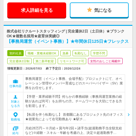
求人詳細を見る
気になる
株式会社リクルートスタッフィング | 完全週休2日（土日休）★ブランク
OK★複数名採用★産育休実績◎
【事務局運営（イベント事務）】★年間休日125日★フレックス
契約社員
職種・業種未経験OK
急募
転勤なし
学歴不問
完全週休2日制
第二新卒歓迎
リモートワーク可
女性のおしごと掲載中
情報更新日：2026/07/03
終了予定日：
2026/12/24
事務局運営（イベント事務、会場手配）プロジェクトにて、オペ
レーション管理やメンバー育成などのスーパーバイザー（SV）業
仕事内容
務をお任せします。
【学歴・業界経験不問】何らかの事務経験（事務局運営業務の経
験があれば尚可）をお持ちの方。チームワークを大切にできる方
対象と
を歓迎します。
なる方
【転居を伴う転勤なし】 首都圏にあるプロジェクト先のオフィス
★就業先によって在宅勤務あり ★駅チ…
勤務地
月給28万円～※月給＋賞与年2回＋諸手当(超過勤務手当全額支給
など)※経験・スキル・年齢を考慮の上、決定※超過勤務手…
給与