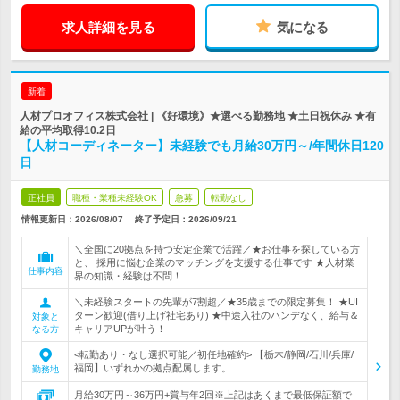
求人詳細を見る
気になる
新着
人材プロオフィス株式会社 | 《好環境》★選べる勤務地 ★土日祝休み ★有
給の平均取得10.2日
【人材コーディネーター】未経験でも月給30万円～/年間休日120
日
正社員
職種・業種未経験OK
急募
転勤なし
情報更新日：2026/08/07
終了予定日：
2026/09/21
＼全国に20拠点を持つ安定企業で活躍／★お仕事を探している方
と、 採用に悩む企業のマッチングを支援する仕事です ★人材業
仕事内容
界の知識・経験は不問！
＼未経験スタートの先輩が7割超／★35歳までの限定募集！ ★UI
ターン歓迎(借り上げ社宅あり) ★中途入社のハンデなく、給与＆
対象と
キャリアUPが叶う！
なる方
<転勤あり・なし選択可能／初任地確約> 【栃木/静岡/石川/兵庫/
福岡】いずれかの拠点配属します。…
勤務地
月給30万円～36万円+賞与年2回※上記はあくまで最低保証額で