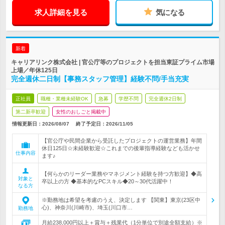
求人詳細を見る
気になる
新着
キャリアリンク株式会社 | 官公庁等のプロジェクトを担当東証プライム市場
上場／年休125日
完全週休二日制【事務スタッフ管理】経験不問/手当充実
正社員
職種・業種未経験OK
急募
学歴不問
完全週休2日制
第二新卒歓迎
女性のおしごと掲載中
情報更新日：2026/08/07
終了予定日：
2026/11/05
【官公庁や民間企業から受託したプロジェクトの運営業務】年間
休日125日☆未経験歓迎☆これまでの後輩指導経験なども活かせ
仕事内容
ます♪
【何らかのリーダー業務やマネジメント経験を持つ方歓迎】◆高
対象と
卒以上の方 ◆基本的なPCスキル◆20～30代活躍中！
なる方
※勤務地は希望を考慮のうえ、決定します 【関東】東京(23区中
心)、神奈川(川崎市)、埼玉(川口市…
勤務地
月給238,000円以上＋賞与＋残業代（1分単位で別途全額支給）※