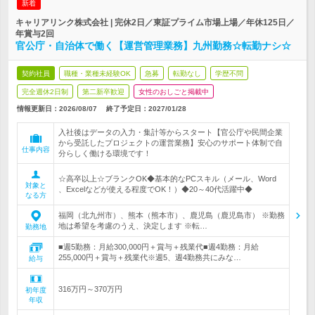
新着
キャリアリンク株式会社 | 完休2日／東証プライム市場上場／年休125日／
年賞与2回
官公庁・自治体で働く【運営管理業務】九州勤務☆転勤ナシ☆
契約社員
職種・業種未経験OK
急募
転勤なし
学歴不問
完全週休2日制
第二新卒歓迎
女性のおしごと掲載中
情報更新日：2026/08/07
終了予定日：
2027/01/28
入社後はデータの入力・集計等からスタート【官公庁や民間企業
から受託したプロジェクトの運営業務】安心のサポート体制で自
仕事内容
分らしく働ける環境です！
☆高卒以上☆ブランクOK◆基本的なPCスキル（メール、Word
対象と
、Excelなどが使える程度でOK！）◆20～40代活躍中◆
なる方
福岡（北九州市）、熊本（熊本市）、鹿児島（鹿児島市） ※勤務
地は希望を考慮のうえ、決定します ※転…
勤務地
■週5勤務：月給300,000円＋賞与＋残業代■週4勤務：月給
255,000円＋賞与＋残業代※週5、週4勤務共にみな…
給与
316万円～370万円
初年度
年収