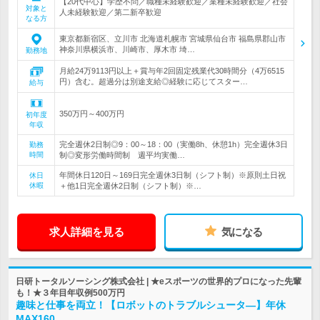
【20代中心】学歴不問／職種未経験歓迎／業種未経験歓迎／社会
対象と
人未経験歓迎／第二新卒歓迎
なる方
東京都新宿区、立川市 北海道札幌市 宮城県仙台市 福島県郡山市
神奈川県横浜市、川崎市、厚木市 埼…
勤務地
月給24万9113円以上＋賞与年2回固定残業代30時間分（4万6515
円）含む。超過分は別途支給◎経験に応じてスター…
給与
350万円～400万円
初年度
年収
完全週休2日制◎9：00～18：00（実働8h、休憩1h）完全週休3日
勤務
時間
制◎変形労働時間制 週平均実働…
年間休日120日～169日完全週休3日制（シフト制）※原則土日祝
休日
休暇
＋他1日完全週休2日制（シフト制）※…
求人詳細を見る
気になる
日研トータルソーシング株式会社 | ★eスポーツの世界的プロになった先輩
も！★３年目年収例500万円
趣味と仕事を両立！【ロボットのトラブルシュータ―】年休
MAX160