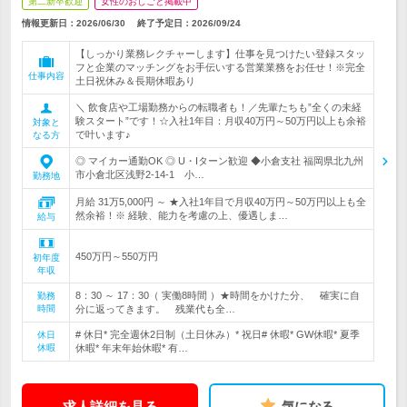
第二新卒歓迎
女性のおしごと掲載中
情報更新日：2026/06/30
終了予定日：
2026/09/24
【しっかり業務レクチャーします】仕事を見つけたい登録スタッ
フと企業のマッチングをお手伝いする営業業務をお任せ！※完全
仕事内容
土日祝休み＆長期休暇あり
＼ 飲食店や工場勤務からの転職者も！／先輩たちも”全くの未経
験スタート”です！☆入社1年目：月収40万円～50万円以上も余裕
対象と
で叶います♪
なる方
◎ マイカー通勤OK ◎ U・Iターン歓迎 ◆小倉支社 福岡県北九州
市小倉北区浅野2-14-1 小…
勤務地
月給 31万5,000円 ～ ★入社1年目で月収40万円～50万円以上も全
然余裕！※ 経験、能力を考慮の上、優遇しま…
給与
450万円～550万円
初年度
年収
8：30 ～ 17：30（ 実働8時間 ）★時間をかけた分、 確実に自
勤務
時間
分に返ってきます。 残業代も全…
# 休日* 完全週休2日制（土日休み）* 祝日# 休暇* GW休暇* 夏季
休日
休暇
休暇* 年末年始休暇* 有…
求人詳細を見る
気になる