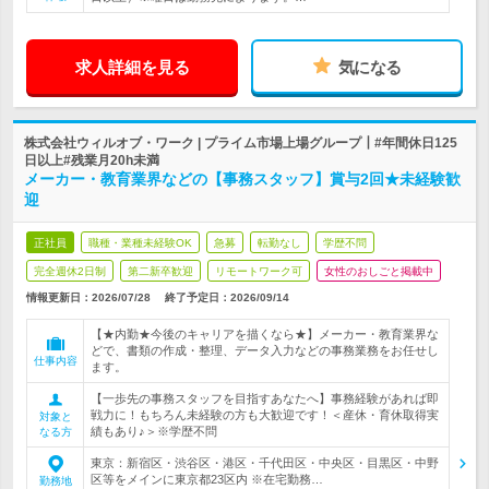
求人詳細を見る
気になる
株式会社ウィルオブ・ワーク | プライム市場上場グループ┃#年間休日125
日以上#残業月20h未満
メーカー・教育業界などの【事務スタッフ】賞与2回★未経験歓
迎
正社員
職種・業種未経験OK
急募
転勤なし
学歴不問
完全週休2日制
第二新卒歓迎
リモートワーク可
女性のおしごと掲載中
情報更新日：2026/07/28
終了予定日：
2026/09/14
【★内勤★今後のキャリアを描くなら★】メーカー・教育業界な
どで、書類の作成・整理、データ入力などの事務業務をお任せし
仕事内容
ます。
【一歩先の事務スタッフを目指すあなたへ】事務経験があれば即
戦力に！もちろん未経験の方も大歓迎です！＜産休・育休取得実
対象と
績もあり♪＞※学歴不問
なる方
東京：新宿区・渋谷区・港区・千代田区・中央区・目黒区・中野
区等をメインに東京都23区内 ※在宅勤務…
勤務地