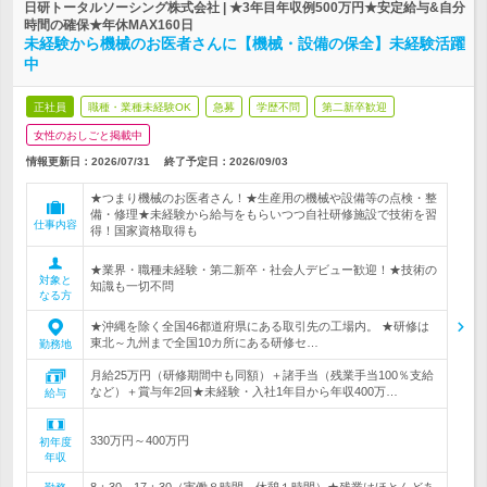
日研トータルソーシング株式会社 | ★3年目年収例500万円★安定給与&自分
時間の確保★年休MAX160日
未経験から機械のお医者さんに【機械・設備の保全】未経験活躍
中
正社員
職種・業種未経験OK
急募
学歴不問
第二新卒歓迎
女性のおしごと掲載中
情報更新日：2026/07/31
終了予定日：
2026/09/03
★つまり機械のお医者さん！★生産用の機械や設備等の点検・整
備・修理★未経験から給与をもらいつつ自社研修施設で技術を習
仕事内容
得！国家資格取得も
★業界・職種未経験・第二新卒・社会人デビュー歓迎！★技術の
対象と
知識も一切不問
なる方
★沖縄を除く全国46都道府県にある取引先の工場内。 ★研修は
東北～九州まで全国10カ所にある研修セ…
勤務地
月給25万円（研修期間中も同額）＋諸手当（残業手当100％支給
など）＋賞与年2回★未経験・入社1年目から年収400万…
給与
330万円～400万円
初年度
年収