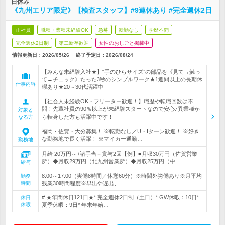
日休み
《九州エリア限定》【検査スタッフ】#9連休あり #完全週休2日
正社員
職種・業種未経験OK
急募
転勤なし
学歴不問
完全週休2日制
第二新卒歓迎
女性のおしごと掲載中
情報更新日：2026/05/26
終了予定日：
2026/08/24
【みんな未経験入社★】“手のひらサイズ”の部品を《見て→触っ
て→チェック》たった3秒のシンプルワーク★1週間以上の長期休
仕事内容
暇あり★20～30代活躍中
【社会人未経験OK・フリーター歓迎！】職歴や転職回数は不
問！先輩社員の90％以上が未経験スタートなので安心♪異業種か
対象と
ら転身した方も活躍中です！
なる方
福岡・佐賀・大分募集！ ※転勤なし／U・Iターン歓迎！ ※好き
な勤務地で長く活躍！ ※マイカー通勤…
勤務地
月給 20万円～+諸手当＋賞与2回【例】■月収30万円（佐賀営業
所）◆月収29万円（北九州営業所）◆月収25万円（中…
給与
8:00～17:00（実働8時間／休憩60分）※時間外労働あり※月平均
勤務
時間
残業30時間程度※早出や遅出、…
# ★年間休日121日★* 完全週休2日制（土日）* GW休暇：10日*
休日
休暇
夏季休暇：9日* 年末年始…