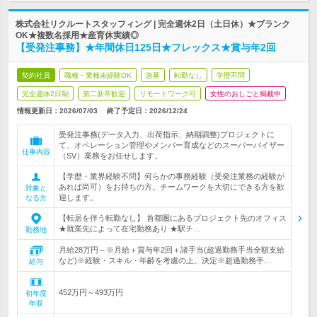
株式会社リクルートスタッフィング | 完全週休2日（土日休）★ブランク
OK★複数名採用★産育休実績◎
【受発注事務】★年間休日125日★フレックス★賞与年2回
契約社員
職種・業種未経験OK
急募
転勤なし
学歴不問
完全週休2日制
第二新卒歓迎
リモートワーク可
女性のおしごと掲載中
情報更新日：2026/07/03
終了予定日：
2026/12/24
受発注事務(データ入力、出荷指示、納期調整)プロジェクトに
て、オペレーション管理やメンバー育成などのスーパーバイザー
仕事内容
（SV）業務をお任せします。
【学歴・業界経験不問】何らかの事務経験（受発注業務の経験が
あれば尚可）をお持ちの方。チームワークを大切にできる方を歓
対象と
迎します。
なる方
【転居を伴う転勤なし】 首都圏にあるプロジェクト先のオフィス
★就業先によって在宅勤務あり ★駅チ…
勤務地
月給28万円～※月給＋賞与年2回＋諸手当(超過勤務手当全額支給
など)※経験・スキル・年齢を考慮の上、決定※超過勤務手…
給与
452万円～493万円
初年度
年収