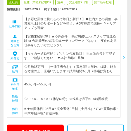
正社員
職種・業種未経験OK
急募
完全週休2日制
第二新卒歓迎
情報更新日：2026/07/27
終了予定日：
2026/09/17
【多彩な業務に携わるので毎日が新鮮！】◆社内外との調整、事
業立ち上げのサポートなどを担当。★3年程度で課長へキャリア
仕事内容
アップも可能！
【実務未経験OK】★応募条件：簿記3級以上 or スタッフ管理経
験 or 金融業界の知識 ◎ルーティンワークではなく、変化のある
対象と
仕事をしたい方にピッタリ
なる方
【マイカー通勤可能！ガソリン代支給◎】 ※出張面接も可能で
す。ご相談ください。 ▼本社 和歌山県和…
勤務地
◇月給33万円～（一律手当含む）＋賞与2回※年齢、経験、能力
を考慮の上、優遇いたします※試用期間3ヶ月（待遇は変わり…
給与
450万円～550万円
初年度
年収
勤務
◇9：00～18：00（休憩60分）※残業は月平均20時間程度
時間
# ★年間休日125日★* 完全週休2日制（土日祝）* GW* 夏季休暇*
休日
休暇
年末年始休暇* 有給休暇…