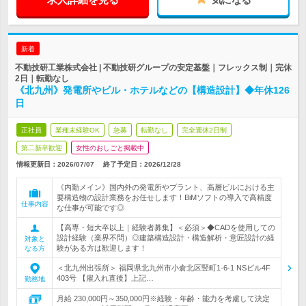
新着
不動技研工業株式会社 | 不動技研グループの安定基盤｜フレックス制｜完休
2日｜転勤なし
《北九州》発電所やビル・ホテルなどの【構造設計】◆年休126
日
正社員
業種未経験OK
急募
転勤なし
完全週休2日制
第二新卒歓迎
女性のおしごと掲載中
情報更新日：2026/07/07
終了予定日：
2026/12/28
《内勤メイン》国内外の発電所やプラント、高層ビルにおける主
要構造物の設計業務をお任せします！BiMソフトの導入で高精度
仕事内容
な仕事が可能です◎
【高専・短大卒以上｜経験者募集】＜必須＞◆CADを使用しての
設計経験（業界不問）◎建築構造設計・構造解析・意匠設計の経
対象と
験がある方は歓迎します！
なる方
＜北九州出張所＞ 福岡県北九州市小倉北区竪町1-6-1 NSビル4F
403号 【雇入れ直後】上記…
勤務地
月給 230,000円～350,000円※経験・年齢・能力を考慮して決定