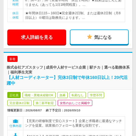
8：30～17：30（実働８時間 休憩１時間）★残業はほとんどあ
勤務
時間
りません（あっても1日1時間程度）。…
★年間休日115～160日■完全週休2日制、または週休2日制（月8
休日
休暇
日以上）※曜日は勤務先によります。…
求人詳細を見る
気になる
新着
株式会社アズスタッフ | 成長中人材サービス企業｜駅チカ｜選べる勤務体系
｜福利厚生充実
【人材コーディネーター】完休3日制で年休160日以上！20代活
躍中
正社員
職種・業種未経験OK
急募
転勤なし
学歴不問
完全週休2日制
第二新卒歓迎
女性のおしごと掲載中
情報更新日：2026/08/07
終了予定日：
2026/09/10
【充実の研修制度で安心スタート】企業と求職者に最適なマッチ
ングを提案。就業後のフォローも重要な役割です。
仕事内容