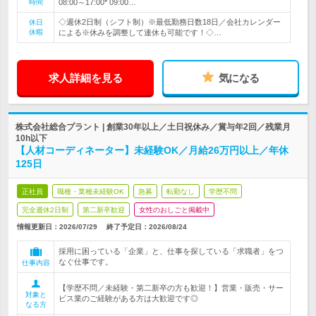
時間
08:00～17:00* 09:00…
◇週休2日制（シフト制）※最低勤務日数18日／会社カレンダー
休日
休暇
による※休みを調整して連休も可能です！◇…
求人詳細を見る
気になる
株式会社総合プラント | 創業30年以上／土日祝休み／賞与年2回／残業月
10h以下
【人材コーディネーター】未経験OK／月給26万円以上／年休
125日
正社員
職種・業種未経験OK
急募
転勤なし
学歴不問
完全週休2日制
第二新卒歓迎
女性のおしごと掲載中
情報更新日：2026/07/29
終了予定日：
2026/08/24
採用に困っている「企業」と、仕事を探している「求職者」をつ
なぐ仕事です。
仕事内容
【学歴不問／未経験・第二新卒の方も歓迎！】営業・販売・サー
対象と
ビス業のご経験がある方は大歓迎です◎
なる方