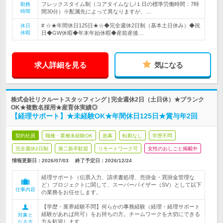
フレックスタイム制（コアタイムなし/１日の標準労働時間：7時
勤務
時間
間30分）※配属先によって異なりますが、…
# ☆★年間休日125日★☆◆完全週休2日制（基本土日休み）◆祝
休日
休暇
日◆GW休暇◆年末年始休暇◆産前産後…
求人詳細を見る
気になる
株式会社リクルートスタッフィング | 完全週休2日（土日休）★ブランク
OK★複数名採用★産育休実績◎
【経理サポート】★未経験OK★年間休日125日★賞与年2回
契約社員
職種・業種未経験OK
急募
転勤なし
学歴不問
完全週休2日制
第二新卒歓迎
リモートワーク可
女性のおしごと掲載中
情報更新日：2026/07/03
終了予定日：
2026/12/24
経理サポート（伝票入力、請求書処理、売掛金・買掛金管理な
ど）プロジェクトに関して、スーパーバイザー（SV）として以下
仕事内容
の業務をお任せします。
【学歴・業界経験不問】何らかの事務経験（経理・経理サポート
経験があれば尚可）をお持ちの方。チームワークを大切にできる
対象と
方を歓迎します。
なる方