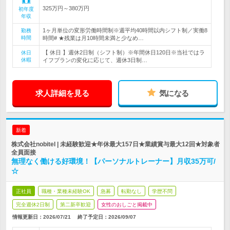
325万円～380万円
初年度
年収
1ヶ月単位の変形労働時間制※週平均40時間以内シフト制／実働8
勤務
時間
時間# ★残業は月10時間未満と少なめ…
【 休日 】週休2日制（シフト制）※年間休日120日※当社ではラ
休日
休暇
イフプランの変化に応じて、週休3日制…
求人詳細を見る
気になる
新着
株式会社nobitel | 未経験歓迎★年休最大157日★業績賞与最大12回★対象者
全員面接
無理なく働ける好環境！【パーソナルトレーナー】月収35万可/
☆
正社員
職種・業種未経験OK
急募
転勤なし
学歴不問
完全週休2日制
第二新卒歓迎
女性のおしごと掲載中
情報更新日：2026/07/21
終了予定日：
2026/09/07