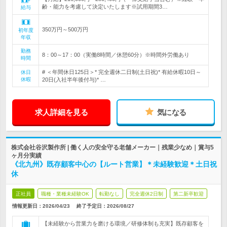
齢・能力を考慮して決定いたします※試用期間3…
給与
350万円～500万円
初年度
年収
勤務
8：00～17：00（実働8時間／休憩60分）※時間外労働あり
時間
# ＜年間休日125日＞* 完全週休二日制(土日祝)* 有給休暇10日～
休日
休暇
20日(入社半年後付与)* …
求人詳細を見る
気になる
株式会社谷沢製作所 | 働く人の安全守る老舗メーカー｜残業少なめ｜賞与5
ヶ月分実績
《北九州》既存顧客中心の【ルート営業】＊未経験歓迎＊土日祝
休
正社員
職種・業種未経験OK
転勤なし
完全週休2日制
第二新卒歓迎
情報更新日：2026/04/23
終了予定日：
2026/08/27
【未経験から営業力を磨ける環境／研修体制も充実】既存顧客を