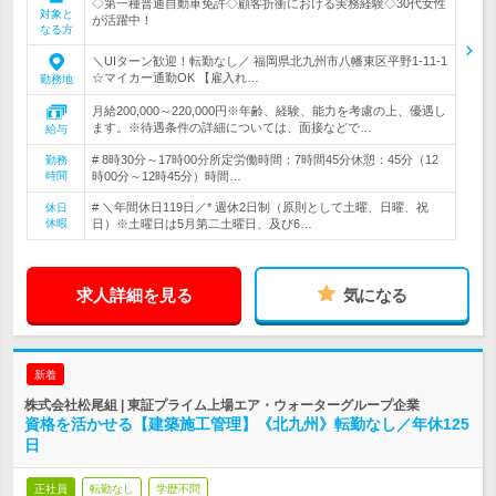
◇第一種普通自動車免許◇顧客折衝における実務経験◇30代女性
対象と
が活躍中！
なる方
＼UIターン歓迎！転勤なし／ 福岡県北九州市八幡東区平野1-11-1
☆マイカー通勤OK 【雇入れ…
勤務地
月給200,000～220,000円※年齢、経験、能力を考慮の上、優遇し
ます。※待遇条件の詳細については、面接などで…
給与
# 8時30分～17時00分所定労働時間：7時間45分休憩：45分（12
勤務
時間
時00分～12時45分）時間…
# ＼年間休日119日／* 週休2日制（原則として土曜、日曜、祝
休日
休暇
日）※土曜日は5月第二土曜日、及び6…
求人詳細を見る
気になる
新着
株式会社松尾組 | 東証プライム上場エア・ウォーターグループ企業
資格を活かせる【建築施工管理】《北九州》転勤なし／年休125
日
正社員
転勤なし
学歴不問