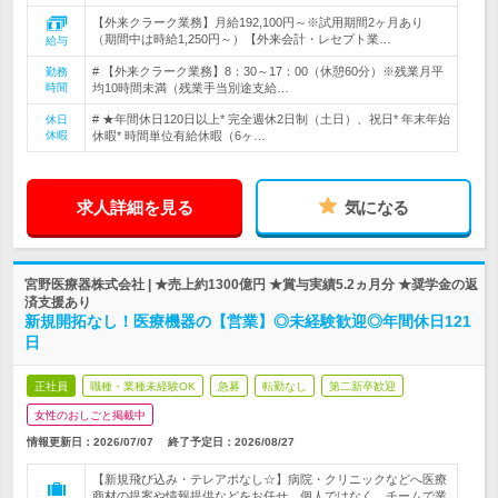
【外来クラーク業務】月給192,100円～※試用期間2ヶ月あり
（期間中は時給1,250円～）【外来会計・レセプト業…
給与
# 【外来クラーク業務】8：30～17：00（休憩60分）※残業月平
勤務
時間
均10時間未満（残業手当別途支給…
# ★年間休日120日以上* 完全週休2日制（土日）、祝日* 年末年始
休日
休暇
休暇* 時間単位有給休暇（6ヶ…
求人詳細を見る
気になる
宮野医療器株式会社 | ★売上約1300億円 ★賞与実績5.2ヵ月分 ★奨学金の返
済支援あり
新規開拓なし！医療機器の【営業】◎未経験歓迎◎年間休日121
日
正社員
職種・業種未経験OK
急募
転勤なし
第二新卒歓迎
女性のおしごと掲載中
情報更新日：2026/07/07
終了予定日：
2026/08/27
【新規飛び込み・テレアポなし☆】病院・クリニックなどへ医療
商材の提案や情報提供などをお任せ。個人ではなく、チームで業