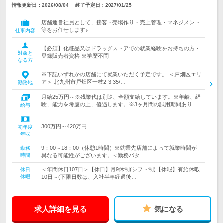
情報更新日：2026/08/04
終了予定日：
2027/01/25
店舗運営社員として、接客・売場作り・売上管理・マネジメント
等をお任せします♪
仕事内容
【必須】化粧品又はドラッグストアでの就業経験をお持ちの方・
対象と
登録販売者資格 ※学歴不問
なる方
※下記いずれかの店舗にて就業いただく予定です。 ＜戸畑区エリ
ア＞ 北九州市戸畑区一枝2-3-35/…
勤務地
月給25万円～※残業代は別途、全額支給しています。※年齢、経
験、能力を考慮の上、優遇します。※3ヶ月間の試用期間あり…
給与
300万円～420万円
初年度
年収
9：00～18：00（休憩1時間）※就業先店舗によって就業時間が
勤務
時間
異なる可能性がございます。＜勤務パタ…
＜年間休日107日＞【休日】月9休制(シフト制)【休暇】有給休暇
休日
休暇
10日～(下限日数は、入社半年経過後…
求人詳細を見る
気になる