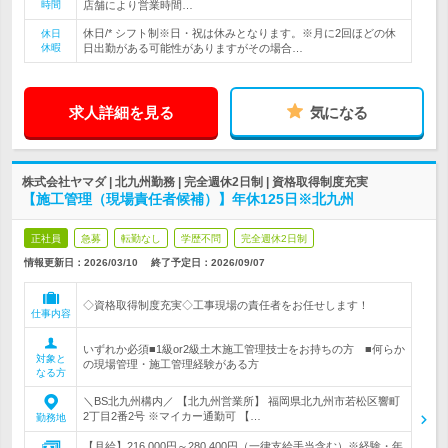
時間
店舗により営業時間…
休日/* シフト制※日・祝は休みとなります。※月に2回ほどの休
休日
休暇
日出勤がある可能性がありますがその場合…
求人詳細を見る
気になる
株式会社ヤマダ | 北九州勤務 | 完全週休2日制 | 資格取得制度充実
【施工管理（現場責任者候補）】年休125日※北九州
正社員
急募
転勤なし
学歴不問
完全週休2日制
情報更新日：2026/03/10
終了予定日：
2026/09/07
◇資格取得制度充実◇工事現場の責任者をお任せします！
仕事内容
いずれか必須■1級or2級土木施工管理技士をお持ちの方 ■何らか
対象と
の現場管理・施工管理経験がある方
なる方
＼BS北九州構内／ 【北九州営業所】 福岡県北九州市若松区響町
2丁目2番2号 ※マイカー通勤可 【…
勤務地
【月給】216,000円～280,400円（一律支給手当含む）※経験・年