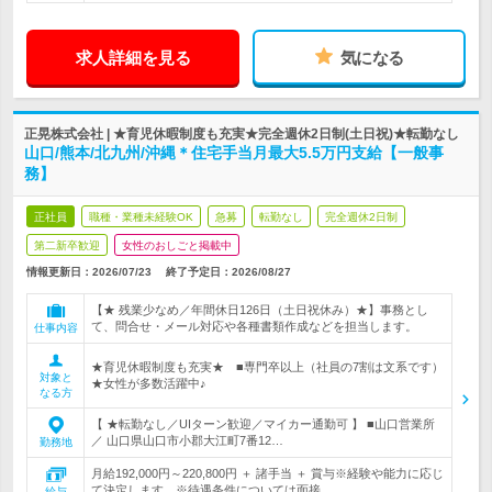
求人詳細を見る
気になる
正晃株式会社 | ★育児休暇制度も充実★完全週休2日制(土日祝)★転勤なし
山口/熊本/北九州/沖縄＊住宅手当月最大5.5万円支給【一般事
務】
正社員
職種・業種未経験OK
急募
転勤なし
完全週休2日制
第二新卒歓迎
女性のおしごと掲載中
情報更新日：2026/07/23
終了予定日：
2026/08/27
【★ 残業少なめ／年間休日126日（土日祝休み）★】事務とし
て、問合せ・メール対応や各種書類作成などを担当します。
仕事内容
★育児休暇制度も充実★ ■専門卒以上（社員の7割は文系です）
対象と
★女性が多数活躍中♪
なる方
【 ★転勤なし／UIターン歓迎／マイカー通勤可 】 ■山口営業所
／ 山口県山口市小郡大江町7番12…
勤務地
月給192,000円～220,800円 ＋ 諸手当 ＋ 賞与※経験や能力に応じ
て決定します。※待遇条件については面接…
給与