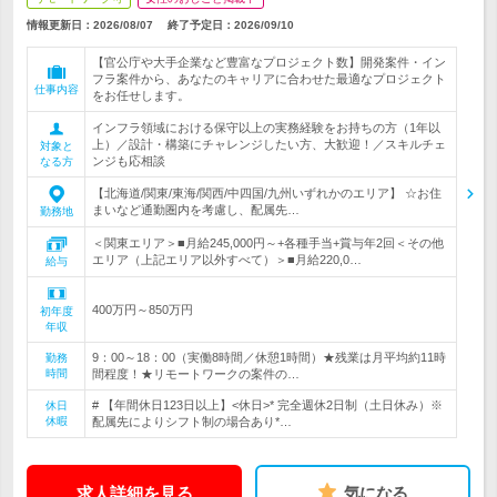
情報更新日：2026/08/07
終了予定日：
2026/09/10
【官公庁や大手企業など豊富なプロジェクト数】開発案件・イン
フラ案件から、あなたのキャリアに合わせた最適なプロジェクト
仕事内容
をお任せします。
インフラ領域における保守以上の実務経験をお持ちの方（1年以
上）／設計・構築にチャレンジしたい方、大歓迎！／スキルチェ
対象と
ンジも応相談
なる方
【北海道/関東/東海/関西/中四国/九州いずれかのエリア】 ☆お住
まいなど通勤圏内を考慮し、配属先…
勤務地
＜関東エリア＞■月給245,000円～+各種手当+賞与年2回＜その他
エリア（上記エリア以外すべて）＞■月給220,0…
給与
400万円～850万円
初年度
年収
9：00～18：00（実働8時間／休憩1時間）★残業は月平均約11時
勤務
時間
間程度！★リモートワークの案件の…
# 【年間休日123日以上】<休日>* 完全週休2日制（土日休み）※
休日
休暇
配属先によりシフト制の場合あり*…
求人詳細を見る
気になる