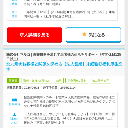
時間
有無：有（月平均15時間）
【年間休日128日】(2026年度)◆完全週休2日制（土日祝日）◆年
休日
休暇
間有給休暇（入社半年経過後10日…
求人詳細を見る
気になる
株式会社マルコ | 医療機器を通じて患者様の生活をサポート《年間休日125
日以上》
北九州★お客様と関係を深める【法人営業】未経験◎福利厚生充
実
正社員
職種・業種未経験OK
急募
完全週休2日制
第二新卒歓迎
情報更新日：2026/06/23
終了予定日：
2026/12/14
担当医療機関へのルート営業★人気の医療業界／在宅呼吸療法に
必要な専門機器の提案や利用説明など★新規飛び込みやテレアポ
仕事内容
なし★残業月10時間以下
【人に喜ばれる、やりがいある仕事をしよう】◎未経験・第二新
卒OK◎高卒以上◎要普免（AT可）★注目★安心の転職先⇒土日
対象と
祝休み／充実の福利厚生あり
なる方