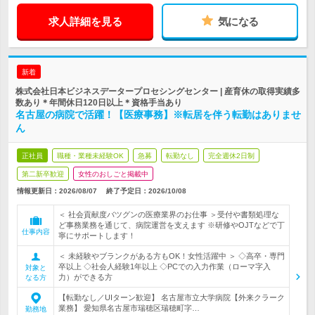
求人詳細を見る
気になる
新着
株式会社日本ビジネスデータープロセシングセンター | 産育休の取得実績多
数あり＊年間休日120日以上＊資格手当あり
名古屋の病院で活躍！【医療事務】※転居を伴う転勤はありませ
ん
正社員
職種・業種未経験OK
急募
転勤なし
完全週休2日制
第二新卒歓迎
女性のおしごと掲載中
情報更新日：2026/08/07
終了予定日：
2026/10/08
＜ 社会貢献度バツグンの医療業界のお仕事 ＞受付や書類処理な
ど事務業務を通じて、病院運営を支えます ※研修やOJTなどで丁
仕事内容
寧にサポートします！
＜ 未経験やブランクがある方もOK！女性活躍中 ＞ ◇高卒・専門
卒以上 ◇社会人経験1年以上 ◇PCでの入力作業（ローマ字入
対象と
力）ができる方
なる方
【転勤なし／UIターン歓迎】 名古屋市立大学病院【外来クラーク
業務】 愛知県名古屋市瑞穂区瑞穂町字…
勤務地