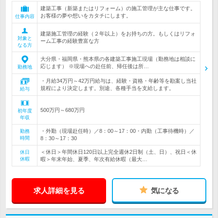
建築工事（新築またはリフォーム）の施工管理が主な仕事です。
お客様の夢や想いをカタチにします。
仕事内容
建築施工管理の経験（２年以上）をお持ちの方。もしくはリフォ
対象と
ーム工事の経験豊富な方
なる方
大分県・福岡県・熊本県の各建築工事施工現場（勤務地は相談に
応じます） ※現場への赴任前、帰任後は所…
勤務地
・月給34万円～42万円給与は、経験・資格・年齢等を勘案し当社
規程により決定します。別途、各種手当を支給します。
給与
500万円～680万円
初年度
年収
・外勤（現場赴任時）／8：00～17：00・内勤（工事待機時）／
勤務
時間
8：30～17：30
＜休日＞年間休日120日以上完全週休2日制（土、日）、祝日＜休
休日
休暇
暇＞年末年始、夏季、年次有給休暇（最大…
求人詳細を見る
気になる