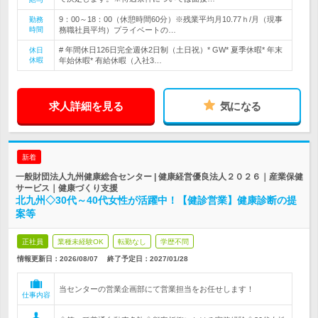
9：00～18：00（休憩時間60分）※残業平均月10.77ｈ/月（現事
勤務
時間
務職社員平均）プライベートの…
# 年間休日126日完全週休2日制（土日祝）* GW* 夏季休暇* 年末
休日
休暇
年始休暇* 有給休暇（入社3…
求人詳細を見る
気になる
新着
一般財団法人九州健康総合センター | 健康経営優良法人２０２６｜産業保健
サービス｜健康づくり支援
北九州◇30代～40代女性が活躍中！【健診営業】健康診断の提
案等
正社員
業種未経験OK
転勤なし
学歴不問
情報更新日：2026/08/07
終了予定日：
2027/01/28
当センターの営業企画部にて営業担当をお任せします！
仕事内容