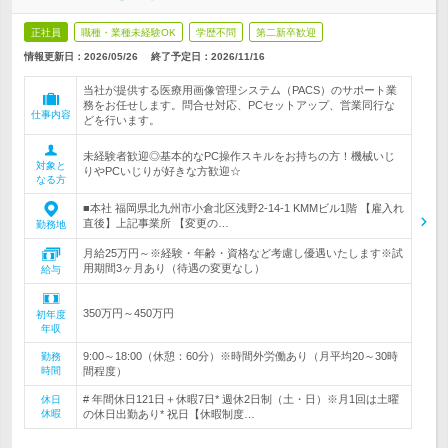
正社員
職種・業種未経験OK
学歴不問
第二新卒歓迎
情報更新日：2026/05/26
終了予定日：
2026/11/16
当社が提供する医療用画像管理システム（PACS）のサポート業
務をお任せします。問合せ対応、PCセットアップ、営業同行な
仕事内容
どを行います。
未経験者歓迎◎基本的なPC操作スキルをお持ちの方！機械いじ
対象と
りやPCいじりが好きな方歓迎☆
なる方
■本社 福岡県北九州市小倉北区浅野2-14-1 KMMビル1階 【雇入れ
直後】上記事業所 【変更の…
勤務地
月給25万円～※経験・年齢・資格など考慮し優遇いたします※試
用期間3ヶ月あり（待遇の変更なし）
給与
350万円～450万円
初年度
年収
9:00～18:00（休憩：60分）※時間外労働あり（月平均20～30時
勤務
時間
間程度）
# 年間休日121日＋休暇7日* 週休2日制（土・日）※月1回は土曜
休日
休暇
の休日出勤あり* 祝日【休暇制度…