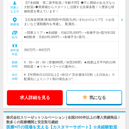
【IT未経験・第二新卒歓迎／年齢不問】◆ITに興味がある方なら
大歓迎♪◆異業種からスタートし活躍する先輩多数！☆豊富な研
対象と
修制度を整えています！
なる方
【北海道/関東/東海/関西/中四国/九州いずれかのエリア】 ☆お住
まいなど通勤圏内を考慮し、配属先…
勤務地
＜関東エリア＞■未経験：月給235,000円～+各種手当+賞与年2回
■経験者：月給245,000円～+各種手当+賞与…
給与
350万円～400万円
初年度
年収
9：00～18：00（実働8時間／休憩1時間）★残業は月平均約11時
勤務
時間
間程度！★リモートワークの案件の…
# 【年間休日123日以上】<休日>* 完全週休2日制（土日休み）※
休日
休暇
配属先によりシフト制の場合あり*…
求人詳細を見る
気になる
株式会社スリーゼットソルベーション | 全国2000件以上の導入実績商品！
数多くの医療機関と安定取引継続
医療×ITの現場を支える【カスタマーサポート】☆未経験歓迎