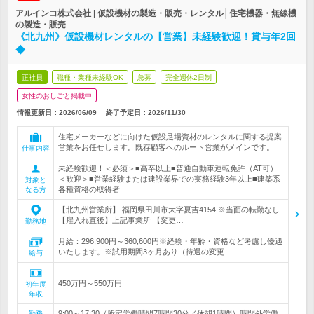
アルインコ株式会社 | 仮設機材の製造・販売・レンタル│住宅機器・無線機
の製造・販売
《北九州》仮設機材レンタルの【営業】未経験歓迎！賞与年2回
◆
正社員
職種・業種未経験OK
急募
完全週休2日制
女性のおしごと掲載中
情報更新日：2026/06/09
終了予定日：
2026/11/30
住宅メーカーなどに向けた仮設足場資材のレンタルに関する提案
営業をお任せします。既存顧客へのルート営業がメインです。
仕事内容
未経験歓迎！＜必須＞■高卒以上■普通自動車運転免許（AT可）
＜歓迎＞■営業経験または建設業界での実務経験3年以上■建築系
対象と
各種資格の取得者
なる方
【北九州営業所】 福岡県田川市大字夏吉4154 ※当面の転勤なし
【雇入れ直後】上記事業所 【変更…
勤務地
月給：296,900円～360,600円※経験・年齢・資格など考慮し優遇
いたします。※試用期間3ヶ月あり（待遇の変更…
給与
450万円～550万円
初年度
年収
9:00～17:30（所定労働時間7時間30分／休憩1時間）時間外労働
勤務