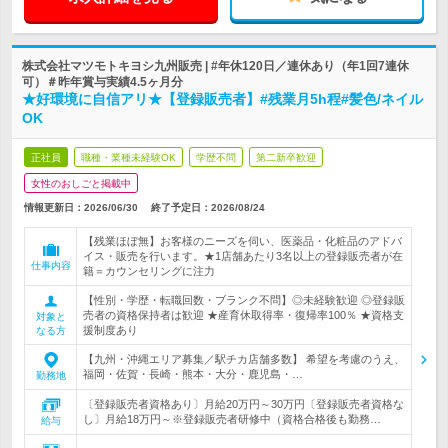
株式会社マツモトキヨシ九州販売 | #年休120日／連休あり（年1回7連休
可）＃昨年賞与実績4.5ヶ月分
★好環境に自信アリ★【登録販売者】#残業月5h程#髪色/ネイル
OK
正社員
職種・業種未経験OK
学歴不問
第二新卒歓迎
女性のおしごと掲載中
情報更新日：2026/06/30
終了予定日：
2026/08/24
【残業ほぼ無】お客様のニーズを伺い、医薬品・化粧品のアドバ
イス・販売を行います。★1店舗あたり3名以上の登録販売者が在
仕事内容
籍＝カウンセリングに注力
【性別・学歴・転職回数・ブランク不問】◎未経験歓迎 ◎登録販
売者の資格保持者は歓迎 ★産育休取得率・復帰率100％ ★資格支
対象と
援制度あり
なる方
【九州・沖縄エリア募集／駅チカ店舗多数】 希望を考慮のうえ、
福岡・佐賀・長崎・熊本・大分・鹿児島・…
勤務地
〔登録販売者資格あり〕月給20万円～30万円〔登録販売者資格な
し〕月給18万円～※登録販売者研修中（資格合格後も勤務…
給与