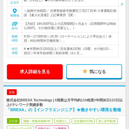
験（1年以上）◆PCの基本操作ができる方
なる方
＼姫路中央病院／ 兵庫県姫路市飾磨区三宅2丁目36 ※車通勤応相
談 【雇入れ直後】上記事業所 【変…
勤務地
【月給】184,500円以上※試用期間2ヶ月あり（試用期間中は時給
1,200円。その他待遇に変更なし。）
給与
8:30～17:008:00～16:30（ローテーションにより早出あり）休
勤務
時間
憩：60分時間外労働有無：…
# ★年間休日120日以上◇完全週休2日制（日曜、その他1日）、
休日
休暇
祝日◇年末年始休暇◇有給休暇（6ヶ月…
求人詳細を見る
気になる
新着
株式会社BREXA Technology | #残業は月平均約11h程度#年間休日123日以
上#テレワーク実績多数
「BREXA」の【インフラエンジニア】★働きやすい環境を整備
正社員
職種・業種未経験OK
転勤なし
完全週休2日制
第二新卒歓迎
リモートワーク可
女性のおしごと掲載中