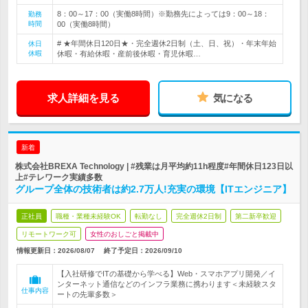
8：00～17：00（実働8時間）※勤務先によっては9：00～18：
勤務
時間
00（実働8時間）
# ★年間休日120日★・完全週休2日制（土、日、祝）・年末年始
休日
休暇
休暇・有給休暇・産前後休暇・育児休暇…
求人詳細を見る
気になる
新着
株式会社BREXA Technology | #残業は月平均約11h程度#年間休日123日以
上#テレワーク実績多数
グループ全体の技術者は約2.7万人!充実の環境【ITエンジニア】
正社員
職種・業種未経験OK
転勤なし
完全週休2日制
第二新卒歓迎
リモートワーク可
女性のおしごと掲載中
情報更新日：2026/08/07
終了予定日：
2026/09/10
【入社研修でITの基礎から学べる】Web・スマホアプリ開発／イ
ンターネット通信などのインフラ業務に携わります＜未経験スタ
仕事内容
ートの先輩多数＞