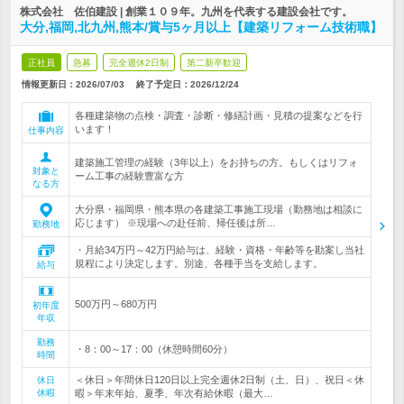
株式会社 佐伯建設 | 創業１０９年。九州を代表する建設会社です。
大分,福岡,北九州,熊本/賞与5ヶ月以上【建築リフォーム技術職】
正社員
急募
完全週休2日制
第二新卒歓迎
情報更新日：2026/07/03
終了予定日：
2026/12/24
各種建築物の点検・調査・診断・修繕計画・見積の提案などを行
います！
仕事内容
建築施工管理の経験（3年以上）をお持ちの方。もしくはリフォ
対象と
ーム工事の経験豊富な方
なる方
大分県・福岡県・熊本県の各建築工事施工現場（勤務地は相談に
応じます） ※現場への赴任前、帰任後は所…
勤務地
・月給34万円～42万円給与は、経験・資格・年齢等を勘案し当社
規程により決定します。別途、各種手当を支給します。
給与
500万円～680万円
初年度
年収
勤務
・8：00～17：00（休憩時間60分）
時間
＜休日＞年間休日120日以上完全週休2日制（土、日）、祝日＜休
休日
休暇
暇＞年末年始、夏季、年次有給休暇（最大…