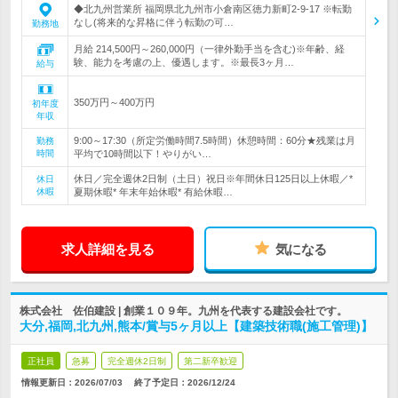
◆北九州営業所 福岡県北九州市小倉南区徳力新町2-9-17 ※転勤
なし(将来的な昇格に伴う転勤の可…
勤務地
月給 214,500円～260,000円（一律外勤手当を含む)※年齢、経
験、能力を考慮の上、優遇します。※最長3ヶ月…
給与
350万円～400万円
初年度
年収
9:00～17:30（所定労働時間7.5時間）休憩時間：60分★残業は月
勤務
時間
平均で10時間以下！やりがい…
休日／完全週休2日制（土日）祝日※年間休日125日以上休暇／*
休日
休暇
夏期休暇* 年末年始休暇* 有給休暇…
求人詳細を見る
気になる
株式会社 佐伯建設 | 創業１０９年。九州を代表する建設会社です。
大分,福岡,北九州,熊本/賞与5ヶ月以上【建築技術職(施工管理)】
正社員
急募
完全週休2日制
第二新卒歓迎
情報更新日：2026/07/03
終了予定日：
2026/12/24