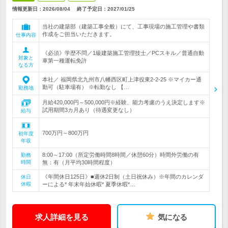
情報更新日：2026/08/04
終了予定日：
2027/01/25
当社の建築部（建築工事全般）にて、工事現場の施工管理や書類
作成をご担当いただきます。
仕事内容
《必須》学歴不問／1級建築施工管理技士／PCスキル／普通自動
対象と
車第一種運転免許
なる方
本社／ 福岡県北九州市八幡西区町上津役東2-2-25 ※マイカー通
勤可（駐車場有） ※転勤なし 【…
勤務地
月給420,000円～500,000円※経験、能力考慮のうえ決定します※
試用期間3カ月あり（待遇変更なし）
給与
700万円～800万円
初年度
年収
8:00～17:00（所定労働時間8時間／休憩60分）時間外労働の有
勤務
時間
無：有（月平均30時間程度）
《年間休日125日》■週休2日制（土日祝休み）※年間のカレンダ
休日
休暇
ーによる* 年末年始休暇* 夏季休暇*…
求人詳細を見る
気になる