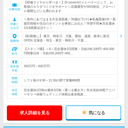
【研修でイチから学べる！】Dr.stretchのトレーナーとして、お
客様のカラダづくりをサポート◇店舗運営やSNS発信、グローバ
仕事内容
ル展開などにも携われます
＼条件にあてはまる方全員面接／35歳以下(※)★私服面接OK！面
接官情報や当日のポイントを事前にお伝え！学歴不問★完全週休
対象と
2日&残業ほぼナシ！
なる方
【転勤無し】 東京、神奈川、大阪、愛知、滋賀、岐阜に新店
OPEN 北海道・埼玉・東京・神奈川・千葉…
勤務地
【スタッフ職】＜A＞完全週休2日関東：月給246,100円~400,000
円関東以外：月給236,200円~400,…
給与
350万円～600万円
初年度
年収
勤務
シフト制※9:30～21:30の間で実働8時間
時間
完全週休2日制or週休3日制（選べる働き方）年次有給休暇アニバ
休日
休暇
ーサリー休暇ウェディング休暇出産休暇産…
求人詳細を見る
気になる