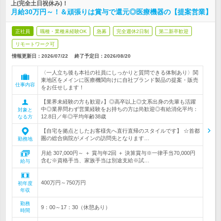
上(完全土日祝休み)！
月給30万円～！＆頑張りは賞与で還元◎医療機器の【提案営業】
正社員
職種・業種未経験OK
急募
完全週休2日制
第二新卒歓迎
リモートワーク可
情報更新日：2026/07/22
終了予定日：
2026/08/20
〈一人立ち後も本社の社員にしっかりと質問できる体制あり〉関
東地区をメインに医療機関向けに自社ブランド製品の提案・販売
仕事内容
をお任せします！
【業界未経験の方も歓迎♪】◎高卒以上◎文系出身の先輩も活躍
中◎業界問わず営業経験をお持ちの方は尚歓迎◎有給消化平均：
対象と
12.8日／年◎平均年齢38歳
なる方
【自宅を拠点としたお客様先へ直行直帰のスタイルです】 ☆首都
圏の総合病院がメインの訪問先となります…
勤務地
月給 307,000円～ ＋ 賞与年2回 ＋ 決算賞与※一律手当70,000円
含む※資格手当、家族手当は別途支給※試…
給与
400万円～750万円
初年度
年収
勤務
9：00～17：30（休憩あり）
時間