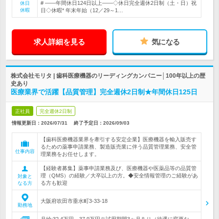
# ――年間休日124日以上――◇休日完全週休2日制（土・日）祝
休日
休暇
日◇休暇* 年末年始（12／29～1…
求人詳細を見る
気になる
株式会社モリタ | 歯科医療機器のリーディングカンパニー│100年以上の歴
史あり
医療業界で活躍【品質管理】完全週休2日制★年間休日125日
正社員
完全週休2日制
情報更新日：2026/07/31
終了予定日：
2026/09/03
【歯科医療機器業界を牽引する安定企業】医療機器を輸入販売す
るための薬事申請業務、製造販売業に伴う品質管理業務、安全管
仕事内容
理業務をお任せします。
【経験者募集】薬事申請業務及び、医療機器や医薬品等の品質管
理（QMS）の経験／大卒以上の方。◆安全情報管理のご経験があ
対象と
る方も歓迎
なる方
大阪府吹田市垂水町3-33-18
勤務地