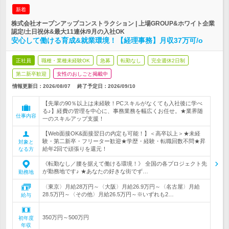
新着
株式会社オープンアップコンストラクション | 上場GROUP&ホワイト企業
認定/土日祝休&最大11連休/9月の入社OK
安心して働ける育成&就業環境！【経理事務】月収37万可/o
正社員
職種・業種未経験OK
急募
転勤なし
完全週休2日制
第二新卒歓迎
女性のおしごと掲載中
情報更新日：2026/08/07
終了予定日：
2026/09/10
【先輩の90％以上は未経験！PCスキルがなくても入社後に学べ
る♪】経費の管理を中心に、事務業務を幅広くお任せ。★業界随
仕事内容
一のスキルアップ支援！
【Web面接OK&面接翌日の内定も可能！】＜高卒以上＞★未経
験・第二新卒・フリーター歓迎★学歴・経験・転職回数不問★昇
対象と
給年2回で頑張りを還元！
なる方
《転勤なし／腰を据えて働ける環境！》 全国の各プロジェクト先
が勤務地です♪ ★あなたの好きな街でず…
勤務地
〈東京〉月給28万円～〈大阪〉月給26.9万円～〈名古屋〉月給
28.5万円～〈その他〉月給26.5万円～※いずれも2…
給与
350万円～500万円
初年度
年収