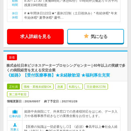
8:30～17:30（実働8時間／休憩60分）※時間外労働あり※月平均
勤務
時間
残業15時間程度
# ★年間休日122日★* 週休2日制（土日祝休み）* 有給休暇* 年末
休日
休暇
年始休暇* 夏季休暇* 慶弔…
求人詳細を見る
気になる
新着
株式会社日本ビジネスデータープロセシングセンター | 40年以上の実績で多
くの病院経営を支える安定企業
《姫路》【受付医療事務】★未経験歓迎 ★福利厚生充実
正社員
職種・業種未経験OK
急募
転勤なし
完全週休2日制
第二新卒歓迎
情報更新日：2026/08/07
終了予定日：
2027/01/28
姫路中央病院にて、外来窓口での患者様対応をはじめ、データ入
力や各種事務手続きなどの業務全般をお任せします。
仕事内容
【医療の知識は一切必要なし◎】《必須》◆高卒以上◆社会人経
対象と