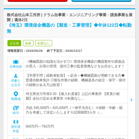
株式会社山本工作所 | ドラム缶事業・エンジニアリング事業・請負事業を展
開｜週休2日
《埼玉》環境保全機器の【製造・工事管理】◆年休122日◆転勤
無
正社員
急募
転勤なし
情報更新日：2026/06/26
終了予定日：
2026/12/17
《機械図面の知識を活かす◎》環境保全機器の機器製作や調達品
の受入・出荷の管理、据付工事の監督業務などをお任せします！
仕事内容
【学歴不問｜経験者歓迎】＜必須＞◆機械図面が理解できる方◆
普通自動車免許 ◎製缶作業の経験、機械器具の組立・保守・据付
対象と
の経験がある方は歓迎！
なる方
埼玉県吉川市旭3-20 【雇入れ直後】上記の事業所 【変更の範
囲】会社の定める事業所 ※転勤なし…
勤務地
月給 345,000円～425,000円（一律手当含む）※経験・年齢・能
力を考慮して決定いたします※試用期間3カ月（…
給与
600万円～750万円
初年度
年収