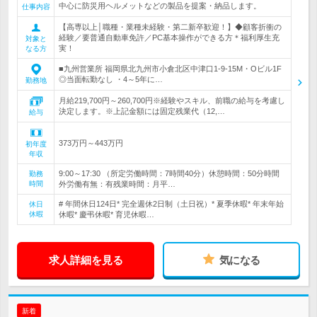
中心に防災用ヘルメットなどの製品を提案・納品します。
仕事内容
【高専以上│職種・業種未経験・第二新卒歓迎！】◆顧客折衝の
経験／要普通自動車免許／PC基本操作ができる方＊福利厚生充
対象と
実！
なる方
■九州営業所 福岡県北九州市小倉北区中津口1-9-15M・Oビル1F
◎当面転勤なし ・4～5年に…
勤務地
月給219,700円～260,700円※経験やスキル、前職の給与を考慮し
決定します。※上記金額には固定残業代（12,…
給与
373万円～443万円
初年度
年収
9:00～17:30 （所定労働時間：7時間40分）休憩時間：50分時間
勤務
時間
外労働有無：有残業時間：月平…
# 年間休日124日* 完全週休2日制（土日祝）* 夏季休暇* 年末年始
休日
休暇
休暇* 慶弔休暇* 育児休暇…
求人詳細を見る
気になる
新着