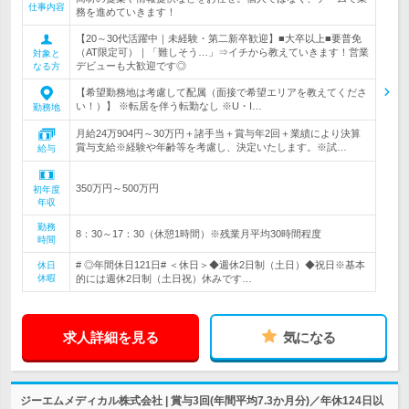
仕事内容
務を進めていきます！
【20～30代活躍中｜未経験・第二新卒歓迎】■大卒以上■要普免
（AT限定可）｜「難しそう…」⇒イチから教えていきます！営業
対象と
デビューも大歓迎です◎
なる方
【希望勤務地は考慮して配属（面接で希望エリアを教えてくださ
い！）】 ※転居を伴う転勤なし ※U・I…
勤務地
月給24万904円～30万円＋諸手当＋賞与年2回＋業績により決算
賞与支給※経験や年齢等を考慮し、決定いたします。※試…
給与
350万円～500万円
初年度
年収
勤務
8：30～17：30（休憩1時間）※残業月平均30時間程度
時間
# ◎年間休日121日# ＜休日＞◆週休2日制（土日）◆祝日※基本
休日
休暇
的には週休2日制（土日祝）休みです…
求人詳細を見る
気になる
ジーエムメディカル株式会社 | 賞与3回(年間平均7.3か月分)／年休124日以