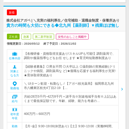
新着
株式会社アガペ | ＼充実の福利厚生／住宅補助・退職金制度・保養所あり
貴方の時間も大切にできる◆北九州【薬剤師】▼残業ほぼ無し
正社員
急募
第二新卒歓迎
女性のおしごと掲載中
情報更新日：2026/05/12
終了予定日：
2026/11/02
【各種研修・資格取得支援あり!スキルUPも可能!】調剤薬局で、
調剤や服薬指導などをお任 せします ★育児時短勤務制度あり
仕事内容
【経験者募集】◎男女不問 ◎大卒以上 ◎薬剤師の実務経験(クリ
ニックや病院、調剤薬局な ど)★復職を応援する福利厚生が充実!
対象と
★育休取得実績あり
なる方
＼ UIターン歓迎・転勤なし / 【アガペ枝光薬局】 福岡県北九州
市八幡東区枝光4丁目2-19 【…
勤務地
月給/28万5千円~42万8千円 + 諸手当※別途地域手当有※上記はあ
くまで最低保証額です。年齢、経験、能力を考慮の…
給与
400万円～600万円
初年度
年収
【月~金】9:00~19:00(休憩あり)【土】9:00~13:00（実働8時間、
勤務