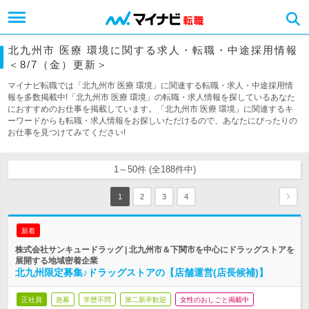
北九州市 医療 環境に関する求人・転職・中途採用情報
＜8/7（金）更新＞
マイナビ転職では「北九州市 医療 環境」に関連する転職・求人・中途採用情
報を多数掲載中!「北九州市 医療 環境」の転職・求人情報を探しているあなた
におすすめのお仕事を掲載しています。「北九州市 医療 環境」に関連するキ
ーワードからも転職・求人情報をお探しいただけるので、あなたにぴったりの
お仕事を見つけてみてください!
1～50件 (全188件中)
1
2
3
4
新着
株式会社サンキュードラッグ | 北九州市＆下関市を中心にドラッグストアを
展開する地域密着企業
北九州限定募集♪ドラッグストアの【店舗運営(店長候補)】
正社員
急募
学歴不問
第二新卒歓迎
女性のおしごと掲載中