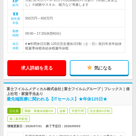
月給:32.4万円～37.9万円※試用期間3ヶ月あり（待遇に変更な
し）※経験やスキル、能力など考慮します
給与
550万円～650万円
初年度
年収
勤務
09:00～17:20(休憩60分)
時間
# ■年間休日日数:125日完全週休2日制（土・日）祝日年末年始休
休日
休暇
暇夏季休暇有給休暇慶弔休暇
求人詳細を見る
気になる
富士フイルムメディカル株式会社 | 富士フイルムグループ｜フレックス｜借
上社宅・家賃手当あり
最先端医療に関われる【ITセールス】★年休125日★
正社員
職種・業種未経験OK
急募
学歴不問
完全週休2日制
第二新卒歓迎
情報更新日：2026/07/31
終了予定日：
2026/09/03