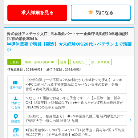
求人詳細を見る
気になる
株式会社アステック入江 | 日本製鉄パートナー企業/平均勤続10年超/面接1
回/有給消化率94％
半導体需要で増員【製造】★未経験OK/20代～ベテランまで活躍
中
正社員
職種・業種未経験OK
急募
転勤なし
第二新卒歓迎
情報更新日：2026/06/23
終了予定日：
2026/08/24
【化学知識は一切不問＆2名体制だから未経験でも安心】スマホ
やPCに使用される半導体部品に欠かせない薬液の製造・分析・
仕事内容
管理★資格取得支援あり
＼なるべく面接でお会いする予定です！／【未経験・第二新卒
OK】◎高卒以上◎40歳以下(※)★中途入社が約7割＆未経験者が
対象と
5割★20代の若手も活躍中
なる方
《転勤なし／独身寮あり》 ◆FM事業部八幡工場 福岡県北九州市
戸畑区大字中原先の浜46番93 九州…
勤務地
■日給月給制227,700円～247,900円＋諸手当＋賞与年2回（平均賞
与122万円）【モデル年収例】■30歳／年…
給与