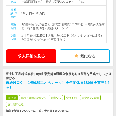
※試用期間3ヶ月（待遇に変更ありません）【モ…
給与
300万円～500万円
初年度
年収
2交替制または3交替制（所定労働時間1日8時間）※時間外労働有
勤務
時間
無：有※休憩60分＜勤務パターン＞* …
# 【年間休日125日】# 完全週休2日制（会社カレンダーによる）
休日
休暇
└工場カレンダーあり* 有給休暇（…
求人詳細を見る
気になる
富士岐工産株式会社 | ■独身寮完備 ■退職金制度あり ■豊富な手当でしっかり
稼げる
未経験OK！【機械加工オペレータ】★年間休日130日★賞与4.4
ヶ月
正社員
職種・業種未経験OK
転勤なし
学歴不問
完全週休2日制
第二新卒歓迎
情報更新日：2026/07/31
終了予定日：
2026/10/01