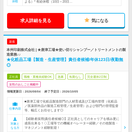
休暇
よる）* 有給休暇（10日～20日…
求人詳細を見る
気になる
新着
本州印刷株式会社 | ★唐津工場★使い切りシャンプー／トリートメントの製
造業務♪♪
★化粧品工場【製造・生産管理】責任者候補/年休123日/夜勤無
◎
正社員
職種・業種未経験OK
急募
転勤なし
完全週休2日制
女性のおしごと掲載中
情報更新日：2026/08/04
終了予定日：
2026/10/05
■唐津工場で化粧品製造部門の人材育成及び工場内管理（化粧品
／医薬部外品の製造工程管理／生産管理）および部門の管理監督
仕事内容
等、幅広くお任せします◎
【経験者採用|責任者候補◎】正社員としてのキャリアを積み更に
成長出来る！◇工場等での機械オペレーター経験／その他製造・
対象と
マネジメント経験歓迎！
なる方