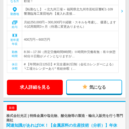
歓迎！
なる方
【転勤なし】 ＜北九州工場＞ 福岡県北九州市若松区響町1-109
響灘臨海工業団地内 【雇入れ直後…
勤務地
月給250,000円～300,000円※経験・スキルを考慮し、優遇します
※試用期間3ヶ月（待遇に変更ありません）
給与
400万円～600万円
初年度
年収
8:30～17:30（所定労働時間8時間）※時間外労働有無：有※休憩
勤務
時間
60分※日勤がメインとなりますが…
# 【年間休日125日】# 完全週休2日制（会社カレンダーによる）
休日
休暇
└工場カレンダーあり* 有給休暇（…
求人詳細を見る
気になる
新着
株式会社光正 | 特殊金属や塩化物、酸化物等の製造・輸出入販売を行う専門
商社
関連知識があればOK！【金属原料の生産技術（分析）】年休