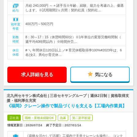
月給 240,000円 ～ + 諸手当※年齢、経験、能力を考慮の上、優遇
します。※試用期間2ヶ月間：契約社員（契約社…
給与
400万円～500万円
初年度
年収
8：30～17：15（休憩時間60分）※1年単位の変形労働時間制（
勤務
時間
週平均40時間以内 ）※時間外労…
# ＼ 年間休日120日以上 ／# 育児休暇取得率100%#2023年は、6
休日
休暇
名(女2、男4)が育児休…
求人詳細を見る
気になる
北九州セキサン株式会社 | 三谷セキサングループ｜週休2日制｜資格取得支
援・福利厚生充実
《福岡》クレーン操作で製品づくりを支える【工場内作業員】
正社員
職種・業種未経験OK
急募
第二新卒歓迎
情報更新日：2026/07/24
終了予定日：
2027/01/14
《資格を活かして活躍》工場内で天井クレーンを操作し、コンク