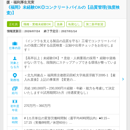
援・福利厚生充実
《福岡》未経験OK◎コンクリートパイルの【品質管理(強度検
査)】
正社員
職種・業種未経験OK
急募
転勤なし
第二新卒歓迎
情報更新日：2026/07/24
終了予定日：
2027/01/14
《インフラを支える製品の品質を守る》工場でコンクリートパイ
ルの強度に関する品質検査・記録や出荷チェックをお任せしま
仕事内容
す！
【高卒以上｜未経験OK】＊意欲・人柄重視の採用＊ 経験や資格
がない方でも、段階的にステップアップできる環境が整っていま
対象と
す！
なる方
＜北九州拠点＞ 福岡県京都郡苅田町大字南原浮殿下2095-1 【雇
入れ直後】上記の事業所 【変更の…
勤務地
月給 180,000円～230,000円※経験・年齢・能力を考慮して決定
いたします※試用期間3カ月（待遇変更なし）
給与
270万円～360万円
初年度
年収
# 1カ月単位の変形労働時間制（週平均40時間以内）■8:15～
勤務
時間
17:15（実働8時間／休憩60分）…