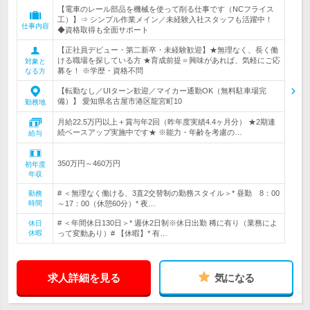
【電車のレール部品を機械を使って削る仕事です（NCフライス
工）】⇒ シンプル作業メイン／未経験入社スタッフも活躍中！
仕事内容
◆資格取得も全面サポート
【正社員デビュー・第二新卒・未経験歓迎】★無理なく、長く働
ける職場を探している方 ★育成前提＝興味があれば、気軽にご応
対象と
募を！ ※学歴・資格不問
なる方
【転勤なし／UIターン歓迎／マイカー通勤OK（無料駐車場完
備）】 愛知県名古屋市港区龍宮町10
勤務地
月給22.5万円以上＋賞与年2回（昨年度実績4.4ヶ月分） ★2期連
続ベースアップ実施中です★ ※能力・年齢を考慮の…
給与
350万円～460万円
初年度
年収
# ＜無理なく働ける、3直2交替制の勤務スタイル＞* 昼勤 8：00
勤務
時間
～17：00（休憩60分）* 夜…
# ＜年間休日130日＞* 週休2日制※休日出勤 稀に有り（業務によ
休日
休暇
って変動あり）# 【休暇】* 有…
求人詳細を見る
気になる