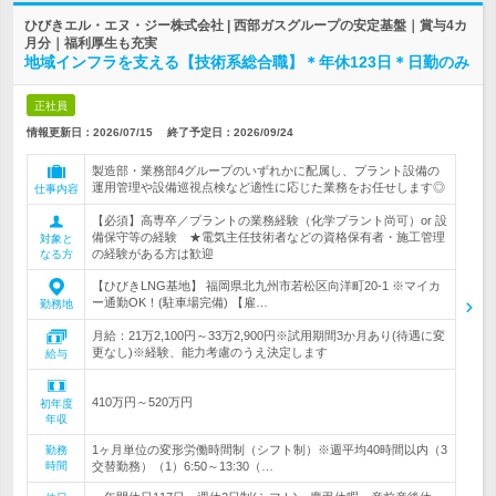
ひびきエル・エヌ・ジー株式会社 | 西部ガスグループの安定基盤｜賞与4カ
月分｜福利厚生も充実
地域インフラを支える【技術系総合職】＊年休123日＊日勤のみ
正社員
情報更新日：2026/07/15
終了予定日：
2026/09/24
製造部・業務部4グループのいずれかに配属し、プラント設備の
運用管理や設備巡視点検など適性に応じた業務をお任せします◎
仕事内容
【必須】高専卒／プラントの業務経験（化学プラント尚可）or 設
備保守等の経験 ★電気主任技術者などの資格保有者・施工管理
対象と
の経験がある方は歓迎
なる方
【ひびきLNG基地】 福岡県北九州市若松区向洋町20-1 ※マイカ
ー通勤OK！(駐車場完備) 【雇…
勤務地
月給：21万2,100円～33万2,900円※試用期間3か月あり(待遇に変
更なし)※経験、能力考慮のうえ決定します
給与
410万円～520万円
初年度
年収
1ヶ月単位の変形労働時間制（シフト制）※週平均40時間以内（3
勤務
時間
交替勤務）（1）6:50～13:30（…