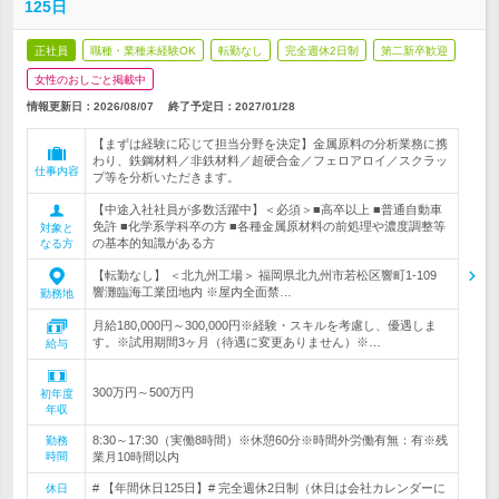
125日
正社員
職種・業種未経験OK
転勤なし
完全週休2日制
第二新卒歓迎
女性のおしごと掲載中
情報更新日：2026/08/07
終了予定日：
2027/01/28
【まずは経験に応じて担当分野を決定】金属原料の分析業務に携
わり、鉄鋼材料／非鉄材料／超硬合金／フェロアロイ／スクラッ
仕事内容
プ等を分析いただきます。
【中途入社社員が多数活躍中】＜必須＞■高卒以上 ■普通自動車
免許 ■化学系学科卒の方 ■各種金属原材料の前処理や濃度調整等
対象と
の基本的知識がある方
なる方
【転勤なし】 ＜北九州工場＞ 福岡県北九州市若松区響町1-109
響灘臨海工業団地内 ※屋内全面禁…
勤務地
月給180,000円～300,000円※経験・スキルを考慮し、優遇しま
す。※試用期間3ヶ月（待遇に変更ありません）※…
給与
300万円～500万円
初年度
年収
8:30～17:30（実働8時間）※休憩60分※時間外労働有無：有※残
勤務
時間
業月10時間以内
# 【年間休日125日】# 完全週休2日制（休日は会社カレンダーに
休日