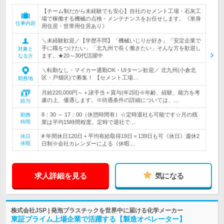
【チーム制だから未経験でも安心】自社のセメント工場・石灰工
場で稼働する機械の点検・メンテナンスをお任せします。《単身
仕事内容
用住居・世帯用住居あり》
＼未経験歓迎／【学歴不問】「機械いじりが好き」「安定企業で
手に職をつけたい」「北九州で長く働きたい」そんな方を歓迎し
対象と
ます。★20～30代活躍中
なる方
＼転勤なし・マイカー通勤OK・UIターン歓迎／ 北九州(小倉北
区・戸畑区)で募集！ 【セメント工場…
勤務地
月給220,000円～＋諸手当＋賞与(年2回)※年齢、経験、能力を考
慮の上、優遇します。※待遇条件の詳細については、…
給与
8：30 ～ 17：00（休憩時間有）☆定時退社も可能です☆月の残
勤務
時間
業は平均15時間程度。定時で退社で…
# 年間休日120日＋平均有給取得19日＝139日も可《休日》週休2
休日
休暇
日制※会社カレンダーによる《休暇…
求人詳細を見る
気になる
株式会社JSP | 発泡プラスチックを世界中に届ける化学メーカー
東証プライム上場企業で活躍する【製造オペレーター】