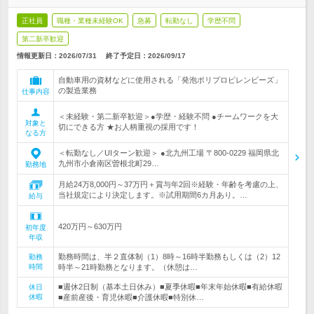
正社員
職種・業種未経験OK
急募
転勤なし
学歴不問
第二新卒歓迎
情報更新日：2026/07/31
終了予定日：
2026/09/17
自動車用の資材などに使用される「発泡ポリプロピレンビーズ」
の製造業務
仕事内容
＜未経験・第二新卒歓迎＞●学歴・経験不問 ●チームワークを大
対象と
切にできる方 ★お人柄重視の採用です！
なる方
＜転勤なし／UIターン歓迎＞ ●北九州工場 〒800-0229 福岡県北
九州市小倉南区曽根北町29…
勤務地
月給24万8,000円～37万円＋賞与年2回※経験・年齢を考慮の上、
当社規定により決定します。※試用期間6カ月あり。…
給与
420万円～630万円
初年度
年収
勤務時間は、半２直体制（1）8時～16時半勤務もしくは（2）12
勤務
時間
時半～21時勤務となります。（休憩は…
■週休2日制（基本土日休み）■夏季休暇■年末年始休暇■有給休暇
休日
休暇
■産前産後・育児休暇■介護休暇■特別休…