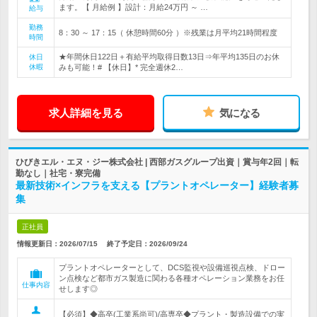
ます。【 月給例 】設計：月給24万円 ～ …
給与
勤務
8：30 ～ 17：15（ 休憩時間60分 ）※残業は月平均21時間程度
時間
★年間休日122日＋有給平均取得日数13日⇒年平均135日のお休
休日
休暇
みも可能！# 【休日】* 完全週休2…
求人詳細を見る
気になる
ひびきエル・エヌ・ジー株式会社 | 西部ガスグループ出資｜賞与年2回｜転
勤なし｜社宅・寮完備
最新技術×インフラを支える【プラントオペレーター】経験者募
集
正社員
情報更新日：2026/07/15
終了予定日：
2026/09/24
プラントオペレーターとして、DCS監視や設備巡視点検、ドロー
ン点検など都市ガス製造に関わる各種オペレーション業務をお任
仕事内容
せします◎
【必須】◆高卒(工業系尚可)/高専卒◆プラント・製造設備での実