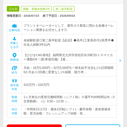
正社員
職種・業種未経験OK
第二新卒歓迎
情報更新日：2026/07/15
終了予定日：
2026/09/24
プラントオペレーターとして、都市ガス製造に関わる各種オペレ
ーション業務をお任せします◎
仕事内容
未経験歓迎◎第二新卒歓迎【必須】◆高卒(工業系尚可)/高専卒◆
対象と
社会人経験3年以内
なる方
【ひびきLNG基地】 福岡県北九州市若松区向洋町20-1 ※マイカ
ー通勤OK！(駐車場完備) 【雇…
勤務地
月給：26万5,000円～32万5,000円(一律支給手当含む)※試用期間
6か月あり(待遇に変更なし)※経験、能力考…
給与
410万円～520万円
初年度
年収
1ヶ月単位の変形労働時間制（シフト制）※週平均40時間以内（3
勤務
時間
交替勤務）（1）6:50～13:30（…
・年間休日117日・週休2日制(シフト)・慶弔休暇・産前産後休
休日
休暇
暇・育児休暇・フレッシュアップ休暇・有…