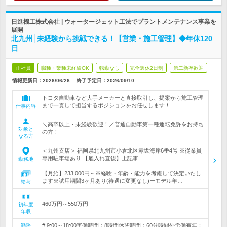
日進機工株式会社 | ウォータージェット工法でプラントメンテナンス事業を
展開
北九州│未経験から挑戦できる！【営業・施工管理】◆年休120
日
正社員
職種・業種未経験OK
転勤なし
完全週休2日制
第二新卒歓迎
情報更新日：2026/06/26
終了予定日：
2026/09/10
トヨタ自動車など大手メーカーと直接取引し、提案から施工管理
まで一貫して担当するポジションをお任せします！
仕事内容
＼高卒以上・未経験歓迎！／普通自動車第一種運転免許をお持ち
対象と
の方！
なる方
＜九州支店＞ 福岡県北九州市小倉北区赤坂海岸6番4号 ※従業員
専用駐車場あり 【雇入れ直後】上記事…
勤務地
【月給】233,000円～※経験・年齢・能力を考慮して決定いたし
ます※試用期間3ヶ月あり(待遇に変更なし)ーモデル年…
給与
460万円～550万円
初年度
年収
# 9:00～18:00実働時間：8時間休憩時間：60分時間外労働有無：
勤務