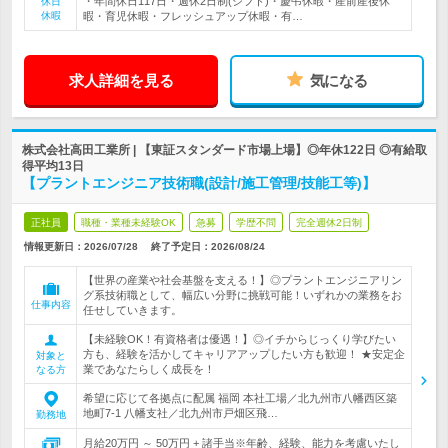
・年間休日117日・週休2日制(シフト)・慶弔休暇・産前産後休
休日
休暇
暇・育児休暇・フレッシュアップ休暇・有…
求人詳細を見る
気になる
株式会社高田工業所 | 【東証スタンダード市場上場】◎年休122日 ◎有給取
得平均13日
【プラントエンジニア技術職(設計/施工管理/技能工等)】
正社員
職種・業種未経験OK
急募
学歴不問
完全週休2日制
情報更新日：2026/07/28
終了予定日：
2026/08/24
【世界の産業や社会基盤を支える！】◎プラントエンジニアリン
グ系技術職として、幅広い分野に挑戦可能！いずれかの業務をお
仕事内容
任せしていきます。
【未経験OK！有資格者は優遇！】◎イチからじっくり学びたい
方も、経験を活かしてキャリアアップしたい方も歓迎！ ★安定企
対象と
業であなたらしく成長を！
なる方
希望に応じて各拠点に配属 福岡 本社工場／北九州市八幡西区築
地町7-1 八幡支社／北九州市戸畑区飛…
勤務地
月給20万円 ～ 50万円 + 諸手当※年齢、経験、能力を考慮いたし