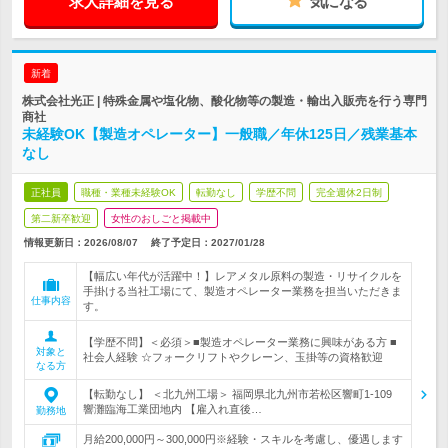
求人詳細を見る
気になる
新着
株式会社光正 | 特殊金属や塩化物、酸化物等の製造・輸出入販売を行う専門
商社
未経験OK【製造オペレーター】一般職／年休125日／残業基本
なし
正社員
職種・業種未経験OK
転勤なし
学歴不問
完全週休2日制
第二新卒歓迎
女性のおしごと掲載中
情報更新日：2026/08/07
終了予定日：
2027/01/28
【幅広い年代が活躍中！】レアメタル原料の製造・リサイクルを
手掛ける当社工場にて、製造オペレーター業務を担当いただきま
仕事内容
す。
【学歴不問】＜必須＞■製造オペレーター業務に興味がある方 ■
対象と
社会人経験 ☆フォークリフトやクレーン、玉掛等の資格歓迎
なる方
【転勤なし】 ＜北九州工場＞ 福岡県北九州市若松区響町1-109
響灘臨海工業団地内 【雇入れ直後…
勤務地
月給200,000円～300,000円※経験・スキルを考慮し、優遇します