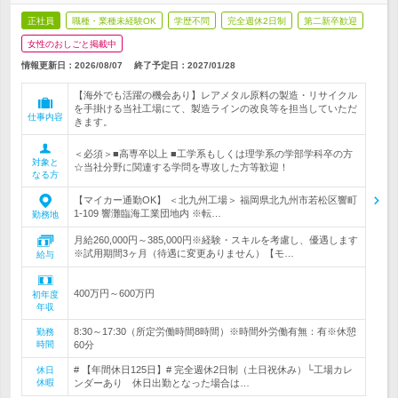
正社員
職種・業種未経験OK
学歴不問
完全週休2日制
第二新卒歓迎
女性のおしごと掲載中
情報更新日：2026/08/07
終了予定日：
2027/01/28
【海外でも活躍の機会あり】レアメタル原料の製造・リサイクル
を手掛ける当社工場にて、製造ラインの改良等を担当していただ
仕事内容
きます。
＜必須＞■高専卒以上 ■工学系もしくは理学系の学部学科卒の方
対象と
☆当社分野に関連する学問を専攻した方等歓迎！
なる方
【マイカー通勤OK】 ＜北九州工場＞ 福岡県北九州市若松区響町
1-109 響灘臨海工業団地内 ※転…
勤務地
月給260,000円～385,000円※経験・スキルを考慮し、優遇します
※試用期間3ヶ月（待遇に変更ありません）【モ…
給与
400万円～600万円
初年度
年収
8:30～17:30（所定労働時間8時間）※時間外労働有無：有※休憩
勤務
時間
60分
# 【年間休日125日】# 完全週休2日制（土日祝休み）└工場カレ
休日
休暇
ンダーあり 休日出勤となった場合は…