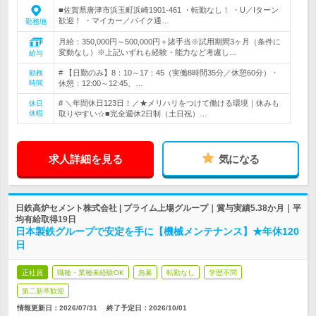
■佐賀県唐津市浜玉町浜崎1901-461 ・転勤なし！ ・U／Iターン
歓迎！ ・マイカー／バイク通…
勤務地
月給：350,000円～500,000円＋諸手当※試用期間3ヶ月（条件に
変動なし）※上記いずれも経験・能力など考慮し…
給与
# 【日勤のみ】8：10～17：45（実働8時間35分／休憩60分）・
勤務
時間
休憩：12:00～12:45、…
# ＼年間休日123日！／★メリハリをつけて働ける環境｜休みも
休日
休暇
取りやすい☆■完全週休2日制（土日祝）…
求人詳細を見る
気になる
日鉄高炉セメント株式会社 | プライム上場グループ｜賞与実績5.38か月｜平
均有給取得19日
日本製鉄グループで安定を手に【機械メンテナンス】★年休120
日
正社員
職種・業種未経験OK
急募
転勤なし
学歴不問
第二新卒歓迎
情報更新日：2026/07/31
終了予定日：
2026/10/01