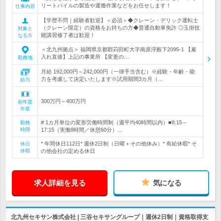
リートパイルの製造や運搬作業などをお任せします！
仕事内容
【学歴不問｜経験者歓迎】＜必須＞◆クレーン・デリック運転士
（クレーン限定）の資格をお持ちの方◆普通自動車免許 ◎玉掛技
対象と
能講習修了者は歓迎！
なる方
＜北九州拠点＞ 福岡県京都郡苅田町大字南原浮殿下2095-1 【雇
入れ直後】上記の事業所 【変更の…
勤務地
月給 192,000円～242,000円（一律手当含む）※経験・年齢・能
力を考慮して決定いたします※試用期間3カ月（…
給与
300万円～400万円
初年度
年収
# 1カ月単位の変形労働時間制（週平均40時間以内）■8:15～
勤務
時間
17:15（実働8時間／休憩60分）…
* 年間休日112日* 週休2日制（日曜＋その他休み）* 有給休暇* そ
休日
休暇
の他会社の定める休日
求人詳細を見る
気になる
北九州セキサン株式会社 | 三谷セキサングループ｜週休2日制｜資格取得支