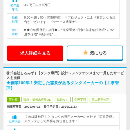
350万円～900万円
初年度
年収
9:00～18：00（実働8時間）※プロジェクトにより変更となる場
勤務
時間
合がございます。《サービス残業ナシ…
# ◆◇年間休日128日◆◇* 完全週休2日制* 年末年始休暇* G.W*
休日
休暇
夏季休暇* 有給休暇* …
求人詳細を見る
気になる
株式会社しろみず | 【タンク専門】設計～メンテナンスまで一貫したサービ
スを提供！
★創業100年！安定した需要があるタンクメーカーの【工事管
理】
正社員
職種・業種未経験OK
転勤なし
学歴不問
第二新卒歓迎
情報更新日：2026/06/02
終了予定日：
2026/11/23
《 未経験歓迎！ 》タンクの専門メーカーの当社で「工事管理」
スタッフとして業務をお任せします！
仕事内容