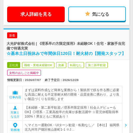
求人詳細を見る
気になる
新着
大光炉材株式会社 | 《理系卒の方限定採用》未経験OK！住宅・家族手当完
備で待遇充実
☆基本土日祝休みで年間休日120日！耐火材の【開発スタッフ】
正社員
職種・業種未経験OK
急募
転勤なし
第二新卒歓迎
女性のおしごと掲載中
情報更新日：2026/07/07
終了予定日：
2026/12/28
まずは資料作成など簡単な業務から！製鉄所で鉄を作る際に必要
な高温に耐える不定形耐火材の開発・品質改善に携わり、より良
仕事内容
い製品づくりを目指します
【未経験・第二新卒歓迎／理系卒限定採用！社会人デビューも
OK】◎理系・工業高校卒の先輩が多数活躍中 ☆育児休暇取得率
対象と
100%！男女ともに実績あり！
なる方
＼マイカー通勤OK・UIターン歓迎・転勤なし／ 【本社】 福岡県
北九州市戸畑区牧山新町1-1 ※J…
勤務地