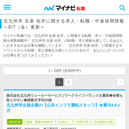
北九州市 生産 化学に関する求人・転職・中途採用情報
＜8/7（金）更新＞
マイナビ転職では「北九州市 生産 化学」に関連する転職・求人・中途採用情
報を多数掲載中!「北九州市 生産 化学」の転職・求人情報を探しているあなた
におすすめのお仕事を掲載しています。「北九州市 生産 化学」に関連するキ
ーワードからも転職・求人情報をお探しいただけるので、あなたにぴったりの
お仕事を見つけてみてください!
1～50件 (全60件中)
1
2
株式会社北九州ウォーターサービス | ワークライフバランスを重視◆休暇も
取りやすい◆残業月平均3h程
北九州市出資企業の【公共インフラ運転スタッフ】★賞与4.6ヶ
月
契約社員
職種・業種未経験OK
転勤なし
学歴不問
完全週休2日制
情報更新日：2026/07/21
終了予定日：
2026/08/27