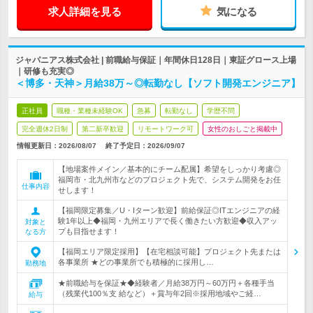
求人詳細を見る
気になる
ジャパニアス株式会社 | 前職給与保証｜年間休日128日｜東証グロース上場
｜研修も充実◎
＜博多・天神＞月給38万～◎転勤なし【ソフト開発エンジニア】
正社員
職種・業種未経験OK
急募
転勤なし
学歴不問
完全週休2日制
第二新卒歓迎
リモートワーク可
女性のおしごと掲載中
情報更新日：2026/08/07
終了予定日：
2026/09/07
【地場案件メイン／基本的にチーム配属】希望をしっかり考慮◎
福岡市・北九州市などのプロジェクト先で、システム開発をお任
仕事内容
せします！
【福岡限定募集／U・Iターン歓迎】前給保証◎ITエンジニアの経
験1年以上◆福岡・九州エリアで長く働きたい方歓迎◆収入アッ
対象と
プも目指せます！
なる方
【福岡エリア限定採用】【在宅相談可能】プロジェクト先または
各事業所 ★どの事業所でも積極的に採用し…
勤務地
★前職給与を保証★◆経験者／月給38万円～60万円＋各種手当
（残業代100％支 給など）＋賞与年2回※採用地域やご経…
給与