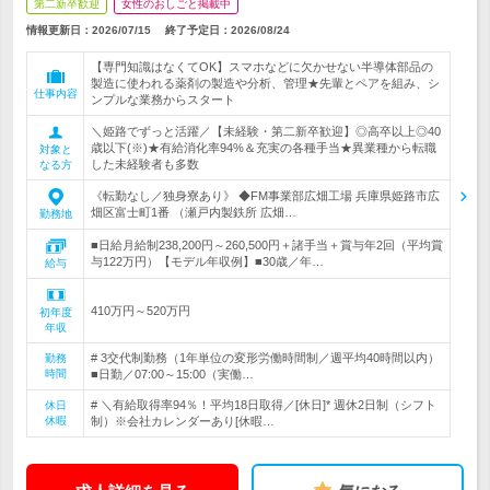
第二新卒歓迎
女性のおしごと掲載中
情報更新日：2026/07/15
終了予定日：
2026/08/24
【専門知識はなくてOK】スマホなどに欠かせない半導体部品の
製造に使われる薬剤の製造や分析、管理★先輩とペアを組み、シ
仕事内容
ンプルな業務からスタート
＼姫路でずっと活躍／【未経験・第二新卒歓迎】◎高卒以上◎40
歳以下(※)★有給消化率94%＆充実の各種手当★異業種から転職
対象と
した未経験者も多数
なる方
《転勤なし／独身寮あり》 ◆FM事業部広畑工場 兵庫県姫路市広
畑区富士町1番 （瀬戸内製鉄所 広畑…
勤務地
■日給月給制238,200円～260,500円＋諸手当＋賞与年2回（平均賞
与122万円）【モデル年収例】■30歳／年…
給与
410万円～520万円
初年度
年収
# 3交代制勤務（1年単位の変形労働時間制／週平均40時間以内）
勤務
時間
■日勤／07:00～15:00（実働…
# ＼有給取得率94％！平均18日取得／[休日]* 週休2日制（シフト
休日
休暇
制）※会社カレンダーあり[休暇…