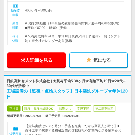
400万円～500万円
初年度
年収
# 3交代制勤務（1年単位の変形労働時間制／週平均40時間以内）
勤務
時間
■日勤／07:00～15:00（実働…
# ＼有給取得率94％！平均18日取得／[休日]* 週休2日制（シフト
休日
休暇
制）※会社カレンダーあり[休暇…
求人詳細を見る
気になる
日鉄高炉セメント株式会社 | ★賞与平均5.38ヶ月★有給平均19日★20代～
30代が活躍中
工場設備の【監視・点検スタッフ】日本製鉄グループ★年休120
日
正社員
職種・業種未経験OK
転勤なし
学歴不問
第二新卒歓迎
情報更新日：2026/07/31
終了予定日：
2026/10/01
【賞与実績は5.38ヶ月分！手当も充実…だから高収入が叶う】■
自社工場で稼働する機械設備の運転監視や定期的な点検業務をお
仕事内容