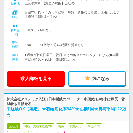
上記事業所 【変更の範囲】会社の…
勤務地
月給23万円～35万円※経験・年齢・資格など考慮し優遇いたしま
す※試用期間3ヶ月あり
給与
320万円～470万円
初年度
年収
勤務
8:00～17:00(休憩90分)※時間外労働あり
時間
■週休2日制(日曜日・祝日 ※その他当社カレンダーによる)■年間
休日
休暇
有給休暇10～20日(下限日数は、入…
求人詳細を見る
気になる
株式会社アステック入江 | 日本製鉄のパートナー/転勤なし/将来は班長・管
理者も目指せる
未経験OK【製造】★有給消化率94%★面接1回★賞与平均122万
円
正社員
職種・業種未経験OK
急募
転勤なし
学歴不問