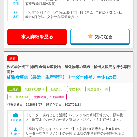
時間
有※残業月30H程度
# ＼年間休日120日／* 完全週休二日制（木金）* 有給休暇（入社
休日
休暇
時に5日付与、入社半年経過時点で…
求人詳細を見る
気になる
新着
株式会社光正 | 特殊金属や塩化物、酸化物等の製造・輸出入販売を行う専門
商社
経験者募集【製造・生産管理】リーダー候補／年休125日
正社員
業種未経験OK
転勤なし
学歴不問
完全週休2日制
第二新卒歓迎
女性のおしごと掲載中
情報更新日：2026/08/07
終了予定日：
2027/01/28
【リーダー候補として活躍】レアメタルの精製工場にて、原料受
入～出荷までの一連の作業と課員マネジメントをお任せします。
仕事内容
【経験を活かしキャリアアップ】＜必須＞■高専卒以上 ■製造の
リーダーやマネジメントの経験 ☆工場の生産管理の経験等あれば
対象と