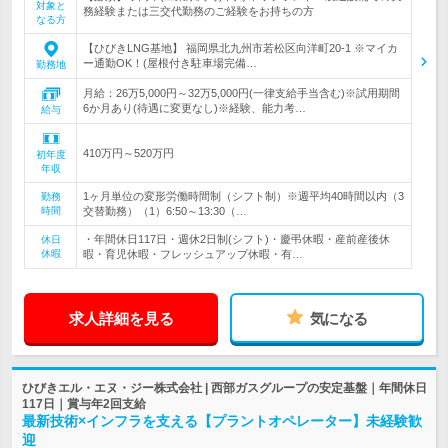
対象と
務経験または三交代勤務のご経験をお持ちの方
なる方
【ひびきLNG基地】 福岡県北九州市若松区向洋町20-1 ※マイカ
ー通勤OK！(屋根付き駐車場完備…
勤務地
月給：26万5,000円～32万5,000円(一律支給手当含む)※試用期間
6か月あり(待遇に変更なし)※経験、能力考…
給与
410万円～520万円
初年度
年収
1ヶ月単位の変形労働時間制（シフト制）※週平均40時間以内（3
勤務
時間
交替勤務）（1）6:50～13:30（…
・年間休日117日・週休2日制(シフト)・慶弔休暇・産前産後休
休日
休暇
暇・育児休暇・フレッシュアップ休暇・有…
求人詳細を見る
気になる
ひびきエル・エヌ・ジー株式会社 | 西部ガスグループの安定基盤｜年間休日
117日｜賞与年2回支給
最新技術×インフラを支える【プラントオペレーター】未経験歓
迎