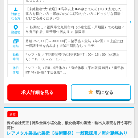
任せします。
【未経験者“大”歓迎】■高卒以上 ■45歳までの方(※) ★安定した
収入を得たい方・家族のために頑張りたい方にピッタリな職場！
対象と
ぜひご応募ください◎
なる方
＜ 転勤なし／福岡県北九州市内（小倉北区・戸畑区）での勤務／
単身用住居、世帯用住居あり ＞ 福岡県…
勤務地
月給 257,000円～300,000円＋諸手当＋賞与（年2回）※上記には
一律諸手当を含みます※試用期間なし＜ モデ…
給与
* シフト制／下記時間帯での3交代制* 7：00～15：00（休憩あ
勤務
時間
り）* 15：00～22：15（…
* シフト制（月8～9日休み）* 有給休暇（平均取得19日）* 慶弔休
休日
休暇
暇* 特別休暇* 半日休暇* …
求人詳細を見る
気になる
新着
株式会社光正 | 特殊金属や塩化物、酸化物等の製造・輸出入販売を行う専門
商社
レアメタル製品の製造【技術開発】一般職採用／海外勤務あり