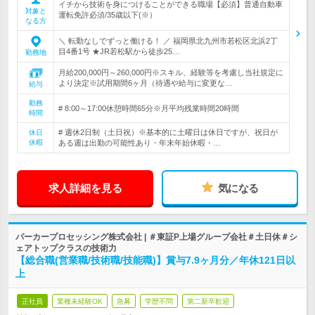
イチから技術を身につけることができる職場【必須】普通自動車
対象と
運転免許必須/35歳以下(※）
なる方
＼ 転勤なしでずっと働ける！ ／ 福岡県北九州市若松区北浜2丁
目4番1号 ★JR若松駅から徒歩25…
勤務地
月給200,000円～260,000円※スキル、経験等を考慮し当社規定に
より決定※試用期間6ヶ月（待遇や給与に変更な…
給与
勤務
# 8:00～17:00休憩時間65分※月平均残業時間20時間
時間
# 週休2日制（土日祝）※基本的に土曜日は休日ですが、祝日が
休日
休暇
ある週は出勤の可能性あり・年末年始休暇・…
求人詳細を見る
気になる
パーカープロセッシング株式会社 | ＃東証P上場グループ会社＃土日休＃シ
ェアトップクラスの技術力
【総合職(営業職/技術職/技能職)】賞与7.9ヶ月分／年休121日以
上
正社員
業種未経験OK
急募
学歴不問
第二新卒歓迎