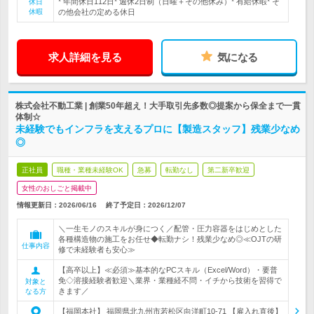
* 年間休日112日* 週休2日制（日曜＋その他休み）* 有給休暇* そ
休日
休暇
の他会社の定める休日
求人詳細を見る
気になる
株式会社不動工業 | 創業50年超え！大手取引先多数◎提案から保全まで一貫
体制☆
未経験でもインフラを支えるプロに【製造スタッフ】残業少なめ
◎
正社員
職種・業種未経験OK
急募
転勤なし
第二新卒歓迎
女性のおしごと掲載中
情報更新日：2026/06/16
終了予定日：
2026/12/07
＼一生モノのスキルが身につく／配管・圧力容器をはじめとした
各種構造物の施工をお任せ◆転勤ナシ！残業少なめ◎≪OJTの研
仕事内容
修で未経験者も安心≫
【高卒以上】≪必須≫基本的なPCスキル（Excel/Word）・要普
免◇溶接経験者歓迎＼業界・業種経不問・イチから技術を習得で
対象と
きます／
なる方
【福岡本社】 福岡県北九州市若松区向洋町10-71 【雇入れ直後】