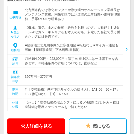
北九州市内では浄化センターや浄水場のオペレーション業務又は
メンテナンス業務。宗像地区では水道管の工事監理や維持管理業
仕事内容
務。手厚いOJTや研修あり
【機械、電気、土木の技術・経験をお持ちの方、大歓迎！】Uタ
ーンやセカンドキャリアをお考えの方も。安定した会社で長く働
対象と
きたい方には最適です。
なる方
■勤務地は北九州市内又は宗像地区 ■転勤なし ■マイカー通勤も
可能 【新町事業所】下水処理場 福岡…
勤務地
月給194,900円～222,000円＋諸手当 ※上記には一律諸手当を含
みます。※待遇条件の詳細については、面接など…
給与
320万円～370万円
初年度
年収
# 【交替勤務】基本下記サイクルの繰り返し【A】08：30～17：
勤務
時間
15（休憩60分）【B】16：50…
【休日】* 交替勤務の場合シフトによる／4週間に7日休み＋祝日
休日
休暇
※詳細は勤務スケジュールをご覧ください…
求人詳細を見る
気になる