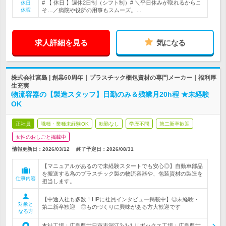
# 【 休日 】週休2日制（シフト制）# ＼平日休みが取れるからこ
休日
休暇
そ…／病院や役所の用事もスムーズ。…
求人詳細を見る
気になる
株式会社宮島 | 創業60周年｜プラスチック梱包資材の専門メーカー｜福利厚
生充実
物流容器の【製造スタッフ】日勤のみ＆残業月20h程 ★未経験
OK
正社員
職種・業種未経験OK
転勤なし
学歴不問
第二新卒歓迎
女性のおしごと掲載中
情報更新日：2026/03/12
終了予定日：
2026/08/31
【マニュアルがあるので未経験スタートでも安心◎】自動車部品
を搬送する為のプラスチック製の物流容器や、包装資材の製造を
仕事内容
担当します。
【中途入社も多数！HPに社員インタビュー掲載中】◎未経験・
対象と
第二新卒歓迎 ◎ものづくりに興味がある方大歓迎です
なる方
本社工場：広島県廿日市市深江2-1-1 リボックス工場：広島県廿