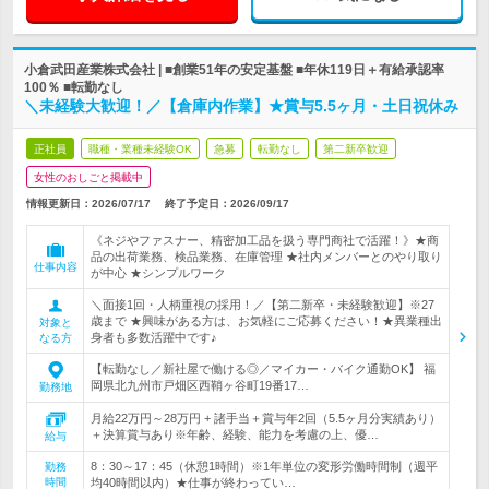
小倉武田産業株式会社 | ■創業51年の安定基盤 ■年休119日＋有給承認率
100％ ■転勤なし
＼未経験大歓迎！／【倉庫内作業】★賞与5.5ヶ月・土日祝休み
正社員
職種・業種未経験OK
急募
転勤なし
第二新卒歓迎
女性のおしごと掲載中
情報更新日：2026/07/17
終了予定日：
2026/09/17
《ネジやファスナー、精密加工品を扱う専門商社で活躍！》★商
品の出荷業務、検品業務、在庫管理 ★社内メンバーとのやり取り
仕事内容
が中心 ★シンプルワーク
＼面接1回・人柄重視の採用！／【第二新卒・未経験歓迎】※27
歳まで ★興味がある方は、お気軽にご応募ください！★異業種出
対象と
身者も多数活躍中です♪
なる方
【転勤なし／新社屋で働ける◎／マイカー・バイク通勤OK】 福
岡県北九州市戸畑区西鞘ヶ谷町19番17…
勤務地
月給22万円～28万円 + 諸手当＋賞与年2回（5.5ヶ月分実績あり）
＋決算賞与あり※年齢、経験、能力を考慮の上、優…
給与
8：30～17：45（休憩1時間）※1年単位の変形労働時間制（週平
勤務
時間
均40時間以内）★仕事が終わってい…