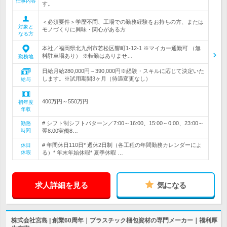
仕事内容
す。
＜必須要件＞学歴不問、工場での勤務経験をお持ちの方、または
対象と
モノづくりに興味・関心がある方
なる方
本社／福岡県北九州市若松区響町1-12-1 ※マイカー通勤可 （無
料駐車場あり） ※転勤はありませ…
勤務地
日給月給280,000円～390,000円※経験・スキルに応じて決定いた
します。※試用期間3ヶ月（待遇変更なし）
給与
400万円～550万円
初年度
年収
# シフト制シフトパターン／7:00～16:00、15:00～0:00、23:00～
勤務
時間
翌8:00実働8…
# 年間休日110日* 週休2日制（各工程の年間勤務カレンダーによ
休日
休暇
る）* 年末年始休暇* 夏季休暇 …
求人詳細を見る
気になる
株式会社宮島 | 創業60周年｜プラスチック梱包資材の専門メーカー｜福利厚