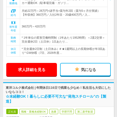
カー通勤OK（駐車場完備・ガソリ…
勤務地
月給22万円～28万円+諸手当+賞与年2回（賞与5ヶ月分実績）
【年収例】360万円／入社2年目・20歳400万円／入…
給与
360万円～420万円
初年度
年収
* 1年単位の変形労働時間制（1年あたり1952時間）＜2直2交替＞
勤務
時間
完全週休2日（土日休）1日あたり…
* 完全週休2日制（土日休み）# ★1週間以上の長期休暇が年3回あ
休日
休暇
り* GW休暇（7日、2026年度…
求人詳細を見る
気になる
東洋コルク株式会社 | 年間休日116日で残業も少なめ！私生活も大切にした
いならココ！
☆未経験OK！暮らしに必要不可欠な”発泡スチロール”の【製
造】
正社員
職種・業種未経験OK
急募
学歴不問
第二新卒歓迎