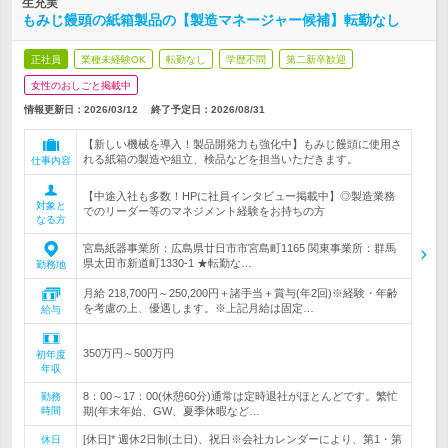
生充実
もみじ饅頭の紙箱製品の【製造マネージャー候補】転勤なし
正社員
業種未経験OK
転勤なし
学歴不問
第二新卒歓迎
女性のおしごと掲載中
情報更新日：2026/03/12
終了予定日：
2026/08/31
【新しい機械を導入！製品開発力も強化中】もみじ饅頭に使用さ
れる紙箱の製造や組立、検品などを担当いただきます。
仕事内容
【中途入社も多数！HPに社員インタビュー掲載中】◎製造業務
対象と
でのリーダー等のマネジメント経験をお持ちの方
なる方
宮島紙器事業所：広島県廿日市市宮島町1165 関東事業所：群馬
県太田市新道町1330-1 ★転勤な…
勤務地
月給 218,700円～250,200円＋諸手当＋賞与(年2回)※経験・年齢
を考慮の上、優遇します。※上記月給は固定…
給与
350万円～500万円
初年度
年収
8：00～17：00(休憩60分)通常は定時退社がほとんどです。繁忙
勤務
時間
期(年末年始、GW、夏季休暇など…
[休日]* 週休2日制(土日)、祝日※会社カレンダーにより、第1・第
休日