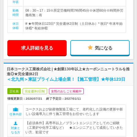
年収
08：30～17：15※所定労働時間7時間45分※休憩60分※時間外労
勤務
時間
働有無：有
# ★年間休日123日* 完全週休2日制（土日休み）* 祝日* 年末年始
休日
休暇
休暇* 有給休暇
求人詳細を見る
気になる
日本コークス工業株式会社 | ★創業130年以上★カーボンニュートラルを推
進◎★完全週休2日
＜北九州＞東証プライム上場企業！【施工管理】★年休123日
正社員
完全週休2日制
女性のおしごと掲載中
情報更新日：2026/07/21
終了予定日：
2027/01/11
コークスおよび副産物製造工場にて、老朽化した設備の更新や新
しい設備導入に伴う施工管理をお任せいたします
仕事内容
【必須条件】高専卒以上／プラントエンジニアとしてのご経験
（工業炉や化学工場など） ★エンジニアとして成長していきた
対象と
い方、歓迎です
なる方