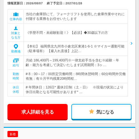
情報更新日：2026/08/07
終了予定日：
2027/01/28
当社の倉庫部にて、フォークリフトを使用した倉庫作業やそれに
付随する業務をお任せいたします
仕事内容
《学歴不問・未経験歓迎！》【必須】◆30歳以下の方
対象と
なる方
【本社】 福岡県北九州市小倉北区東港1-6-1 ※マイカー通勤可能
（駐車場有） 【雇入れ直後】上記…
勤務地
月給 186,400円～199,400円※一律支給手当を含む※経験・年
齢・能力を考慮して決定いたします試用期間：3ヶ…
給与
# 8：00～17：00所定労働時間：8時間休憩時間：60分時間外労働
勤務
時間
有無：有※月平均残業20時間程…
# 年間休日：126日* 週休2日制（土・日） ※現場の状況により
休日
休暇
休日出勤となる可能性があります* …
求人詳細を見る
気になる
新着