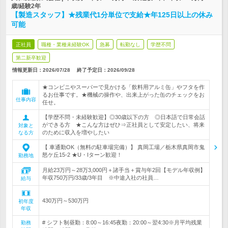
歳/経験2年
【製造スタッフ】★残業代1分単位で支給★年125日以上の休み
可能
正社員
職種・業種未経験OK
急募
転勤なし
学歴不問
第二新卒歓迎
情報更新日：2026/07/28
終了予定日：
2026/09/28
★コンビニやスーパーで見かける「飲料用アルミ缶」やフタを作
るお仕事です。★機械の操作や、出来上がった缶のチェックをお
仕事内容
任せ。
【学歴不問・未経験歓迎】◎30歳以下の方 ◎日本語で日常会話
ができる方 ★こんな方はぜひ⇒正社員として安定したい、将来
対象と
のために収入を増やしたい
なる方
【 車通勤OK（無料の駐車場完備）】 真岡工場／栃木県真岡市鬼
怒ケ丘15-2 ★U・Iターン歓迎！
勤務地
月給23万円～28万3,000円＋諸手当＋賞与年2回【モデル年収例】
年収750万円/33歳/3年目 ※中途入社の社員…
給与
430万円～530万円
初年度
年収
# シフト制昼勤：8:00～16:45夜勤：20:00～翌4:30※月平均残業
勤務