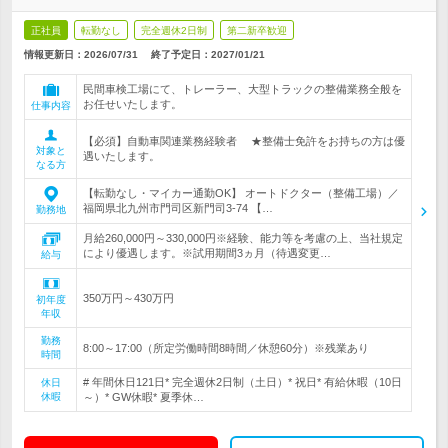
正社員
転勤なし
完全週休2日制
第二新卒歓迎
情報更新日：2026/07/31
終了予定日：
2027/01/21
民間車検工場にて、トレーラー、大型トラックの整備業務全般を
お任せいたします。
仕事内容
【必須】自動車関連業務経験者 ★整備士免許をお持ちの方は優
対象と
遇いたします。
なる方
【転勤なし・マイカー通勤OK】 オートドクター（整備工場）／
福岡県北九州市門司区新門司3‐74 【…
勤務地
月給260,000円～330,000円※経験、能力等を考慮の上、当社規定
により優遇します。※試用期間3ヵ月（待遇変更…
給与
350万円～430万円
初年度
年収
勤務
8:00～17:00（所定労働時間8時間／休憩60分）※残業あり
時間
# 年間休日121日* 完全週休2日制（土日）* 祝日* 有給休暇（10日
休日
休暇
～）* GW休暇* 夏季休…