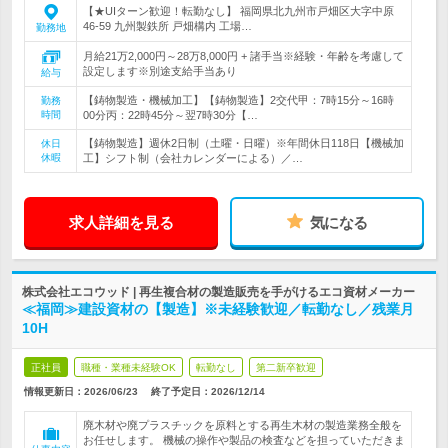
【★UIターン歓迎！転勤なし】 福岡県北九州市戸畑区大字中原
46-59 九州製鉄所 戸畑構内 工場…
勤務地
月給21万2,000円～28万8,000円 + 諸手当※経験・年齢を考慮して
設定します※別途支給手当あり
給与
【鋳物製造・機械加工】【鋳物製造】2交代甲：7時15分～16時
勤務
時間
00分丙：22時45分～翌7時30分【…
【鋳物製造】週休2日制（土曜・日曜）※年間休日118日【機械加
休日
休暇
工】シフト制（会社カレンダーによる）／…
求人詳細を見る
気になる
株式会社エコウッド | 再生複合材の製造販売を手がけるエコ資材メーカー
≪福岡≫建設資材の【製造】※未経験歓迎／転勤なし／残業月
10H
正社員
職種・業種未経験OK
転勤なし
第二新卒歓迎
情報更新日：2026/06/23
終了予定日：
2026/12/14
廃木材や廃プラスチックを原料とする再生木材の製造業務全般を
お任せします。 機械の操作や製品の検査などを担っていただきま