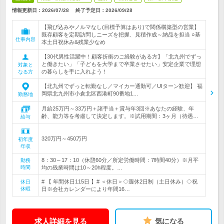
情報更新日：2026/07/28
終了予定日：
2026/09/28
【飛び込みやノルマなし(目標予算はあり)で関係構築型の営業】
既存顧客を定期訪問しニーズを把握、見積作成～納品を担当 ○基
仕事内容
本土日祝休み&残業少なめ
【30代男性活躍中！顧客折衝のご経験がある方】「北九州でずっ
と働きたい」「子どもを大学まで卒業させたい」安定企業で理想
対象と
の暮らしを手に入れよう！
なる方
【北九州でずっと転勤なし／マイカー通勤可／UIターン歓迎】 福
岡県北九州市小倉北区西港町90番地1…
勤務地
月給25万円～33万円＋諸手当＋賞与年3回※あなたの経験、年
齢、能力等を考慮して決定します。※試用期間：3ヶ月（待遇…
給与
320万円～450万円
初年度
年収
8：30～17：10（休憩60分／所定労働時間：7時間40分）※月平
勤務
時間
均の残業時間は10～20h程度。…
# 【 年間休日115日 】# ＜休日＞◇週休2日制（土日休み）◇祝
休日
休暇
日※会社カレンダーにより年間16…
求人詳細を見る
気になる