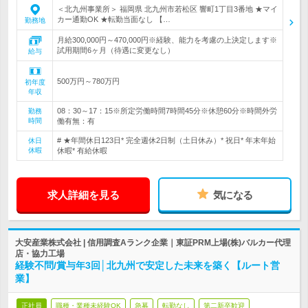
＜北九州事業所＞ 福岡県 北九州市若松区 響町1丁目3番地 ★マイ
カー通勤OK ★転勤当面なし 【…
勤務地
月給300,000円～470,000円※経験、能力を考慮の上決定します※
試用期間6ヶ月（待遇に変更なし）
給与
500万円～780万円
初年度
年収
08：30～17：15※所定労働時間7時間45分※休憩60分※時間外労
勤務
時間
働有無：有
# ★年間休日123日* 完全週休2日制（土日休み）* 祝日* 年末年始
休日
休暇
休暇* 有給休暇
求人詳細を見る
気になる
大安産業株式会社 | 信用調査Aランク企業｜東証PRM上場(株)バルカー代理
店・協力工場
経験不問/賞与年3回│北九州で安定した未来を築く【ルート営
業】
正社員
職種・業種未経験OK
急募
転勤なし
第二新卒歓迎