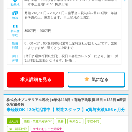
日市市上更地1987-1 梅原工場…
勤務地
月給 218,700円～250,200円＋諸手当＋賞与(年2回)※経験・年齢
を考慮の上、優遇します。※上記月給は固定…
給与
300万円～400万円
初年度
年収
8：00～17：00(休憩60分)通常は定時退社がほとんどです。繁閑
勤務
時間
によりますが、遅くとも19時まで…
[休日]* 週休2日制(土日)、祝日※会社カレンダーにより、第1・第
休日
休暇
3土曜日は出勤となります。[休暇…
求人詳細を見る
気になる
株式会社プロテリアル若松 | ■年休118日＋有給平均取得15日＝133日 ■産育
休実績多数
未経験OK！20代活躍中【 製造スタッフ 】■賞与実績5.56ヵ月分
正社員
職種・業種未経験OK
急募
転勤なし
学歴不問
第二新卒歓迎
女性のおしごと掲載中