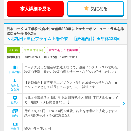
求人詳細を見る
気になる
日本コークス工業株式会社 | ★創業130年以上★カーボンニュートラルを推
進◎★完全週休2日
＜北九州＞東証プライム上場企業！【設備設計】★年休123日
正社員
完全週休2日制
女性のおしごと掲載中
情報更新日：2026/07/21
終了予定日：
2027/01/11
コークスおよび副産物製造工場にて、設備メンテナンスや老朽化
設備の更新、新たな設備の導入サポートなどをお任せいたします
仕事内容
【必須条件】高専卒以上／プラント設計の経験をお持ちの方 ★
対象と
エンジニアとして成長していきたい方、歓迎です
なる方
＜北九州事業所＞ 福岡県 北九州市若松区 響町1丁目3番地 ★マイ
カー通勤OK ★転勤当面なし 【…
勤務地
月給300,000円～470,000円※経験、能力を考慮の上決定します※
試用期間6ヶ月（待遇に変更なし）
給与
500万円～780万円
初年度