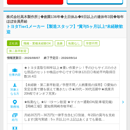
株式会社高木製作所 | ◆創業136年◆土日休み◆9日以上の連休年3回◆毎年
ほぼ全員昇給
トヨタTier1メーカー【製造スタッフ】*賞与5ヶ月以上*未経験歓
迎
正社員
職種・業種未経験OK
急募
転勤なし
学歴不問
第二新卒歓迎
情報更新日：2026/08/07
終了予定日：
2026/09/14
★トヨタ直取引80年以上★重い作業ナシ！手のひらサイズの小さ
な部品のセットや検品が中心です◎年休121日◎有給平均取得日
仕事内容
数16.4日
【未経験・第二新卒歓迎／学歴不問／人柄重視の採用】◎愛知の
安定企業で腰を据えて働きたい方★20代～30代活躍中★残業月
対象と
20h程でオンオフ充実♪
なる方
★転勤なし ★U・Iターン歓迎 ★マイカー通勤OK(駐車場完備)
【岡崎工場】 愛知県岡崎市牧平町…
勤務地
月給20万円～30万円(一律手当含む)◎別途、年2回の賞与を支給
します(賞与実績：5ヶ月以上)※上記はあくまでも最低…
給与