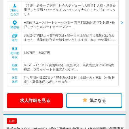
【学歴・経験一切不問！社会人デビューも大歓迎】人柄・意欲を
重視した採用！ワークライフバランスを大切にしたい方にピッタ
対象と
リ！
なる方
■葛飾リユースパートナーセンター 東京都葛飾区新宿3-9-15 ■松
戸リサイクルパートナーセンター…
勤務地
月給24万円以上＋賞与年3回＋諸手当※上記給与に残業代は含み
ません、残業代は別途全額支給いたします※これまでの経験・…
給与
370万円～500万円
初年度
年収
8：20～17：20（実働8時間・休憩60分）※残業は月平均20時間
勤務
時間
程度、プライベートを充実させやす…
# ＼年間休日127日／* 完全週休2日制（土日休み）祝日【休暇制
休日
休暇
度】* 夏季休暇（3日）* 年末年…
求人詳細を見る
気になる
新着