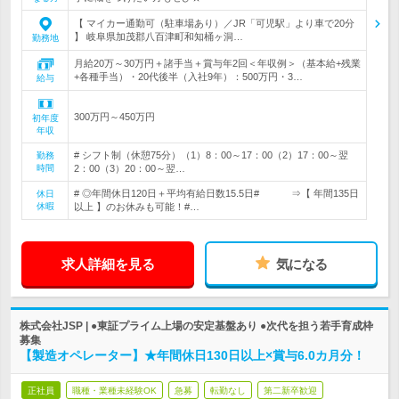
【 マイカー通勤可（駐車場あり）／JR「可児駅」より車で20分
】 岐阜県加茂郡八百津町和知桶ヶ洞…
勤務地
月給20万～30万円＋諸手当＋賞与年2回＜年収例＞（基本給+残業
+各種手当）・20代後半（入社9年）：500万円・3…
給与
300万円～450万円
初年度
年収
# シフト制（休憩75分）（1）8：00～17：00（2）17：00～翌
勤務
時間
2：00（3）20：00～翌…
# ◎年間休日120日＋平均有給日数15.5日# ⇒【 年間135日
休日
休暇
以上 】のお休みも可能！#…
求人詳細を見る
気になる
株式会社JSP | ●東証プライム上場の安定基盤あり ●次代を担う若手育成枠
募集
【製造オペレーター】★年間休日130日以上×賞与6.0カ月分！
正社員
職種・業種未経験OK
急募
転勤なし
第二新卒歓迎