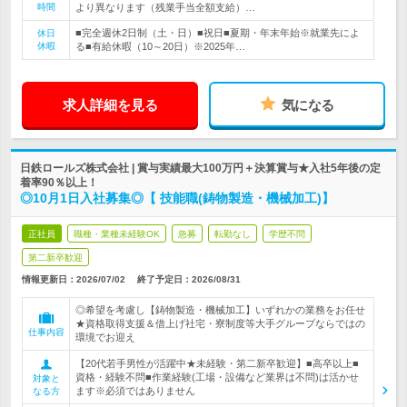
時間
より異なります（残業手当全額支給）…
■完全週休2日制（土・日）■祝日■夏期・年末年始※就業先によ
休日
休暇
る■有給休暇（10～20日）※2025年…
求人詳細を見る
気になる
日鉄ロールズ株式会社 | 賞与実績最大100万円＋決算賞与★入社5年後の定
着率90％以上！
◎10月1日入社募集◎【 技能職(鋳物製造・機械加工)】
正社員
職種・業種未経験OK
急募
転勤なし
学歴不問
第二新卒歓迎
情報更新日：2026/07/02
終了予定日：
2026/08/31
◎希望を考慮し【鋳物製造・機械加工】いずれかの業務をお任せ
★資格取得支援＆借上げ社宅・寮制度等大手グループならではの
仕事内容
環境でお迎え
【20代若手男性が活躍中★未経験・第二新卒歓迎】■高卒以上■
資格・経験不問■作業経験(工場・設備など業界は不問)は活かせ
対象と
ます※必須ではありません
なる方