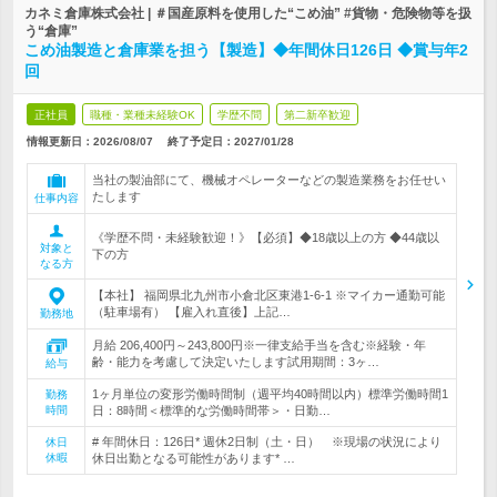
カネミ倉庫株式会社 | ＃国産原料を使用した“こめ油” #貨物・危険物等を扱
う“倉庫”
こめ油製造と倉庫業を担う【製造】◆年間休日126日 ◆賞与年2
回
正社員
職種・業種未経験OK
学歴不問
第二新卒歓迎
情報更新日：2026/08/07
終了予定日：
2027/01/28
当社の製油部にて、機械オペレーターなどの製造業務をお任せい
たします
仕事内容
《学歴不問・未経験歓迎！》【必須】◆18歳以上の方 ◆44歳以
対象と
下の方
なる方
【本社】 福岡県北九州市小倉北区東港1-6-1 ※マイカー通勤可能
（駐車場有） 【雇入れ直後】上記…
勤務地
月給 206,400円～243,800円※一律支給手当を含む※経験・年
齢・能力を考慮して決定いたします試用期間：3ヶ…
給与
1ヶ月単位の変形労働時間制（週平均40時間以内）標準労働時間1
勤務
時間
日：8時間＜標準的な労働時間帯＞・日勤…
# 年間休日：126日* 週休2日制（土・日） ※現場の状況により
休日
休暇
休日出勤となる可能性があります* …