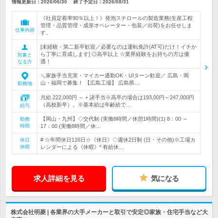
情報更新日：2026/06/30
終了予定日：
2026/08/31
《社員定着率90％以上！》発泡スチロールの製造業務(生産工程
管理・品質管理・成形オペレーター・包装／出荷)をお任せしま
仕事内容
す。
[未経験・第二新卒歓迎／必要なのは運転免許(AT可)だけ！イチか
ら丁寧に育成します] ◎高卒以上 ☆業界経験をお持ちの方は優
対象と
遇！
なる方
＼家族手当充実・マイカー通勤OK・UIターン歓迎／ 広島・岡
山・福岡で募集！ 【広島工場】 広島県…
勤務地
月給 222,000円 ～ + 諸手当※高卒の場合は193,00円～247,000円
（高校新卒）。※基本給は年齢給で…
給与
【岡山・九州】◇交代制 (実働8時間／休憩1時間)(1) 8：00 ～
勤務
時間
17：00 (実働8時間／休…
# ☆年間休日116日☆《休日》◇週休2日制 (日・その他)※工場カ
休日
休暇
レンダーによる《休暇》* 有給休…
求人詳細を見る
気になる
株式会社明菱 | 各業界の大手メーカーと取引で安定◎家族・住宅手当など大