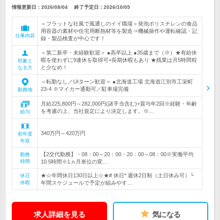
情報更新日：2026/08/04
終了予定日：
2026/10/05
＜フラットな社風で風通しのイイ職場＞発泡ポリスチレンの食品
用容器の素材や住宅用断熱材等を製造⇒機械操作や運転確認・記
仕事内容
録・製品検査が中心です！
＜第二新卒・未経験歓迎＞ ●高卒以上 ●35歳まで（※）★有給休
暇を使わずに9連休を取得可+長期休暇もあり ★残業は月5時間程
対象と
と少なめ！
なる方
＜転勤なし／UIターン歓迎＞ ●北海道工場 北海道江別市工栄町
23-4 ※マイカー通勤可／駐車場完備
勤務地
月給225,800円～282,000円(諸手当含む)+賞与年2回※経験・年齢
を考慮の上、当社規定により決定します。※…
給与
340万円～420万円
初年度
年収
【2交代勤務】・08：00～20：00・20：00～08：00※実働平均
勤務
時間
10.5時間※1ヵ月単位の変…
★☆年間休日130日以上☆★# 休日* 週休2日制（土日休み可）└
休日
休暇
年間スケジュールで予定が組みやす…
求人詳細を見る
気になる