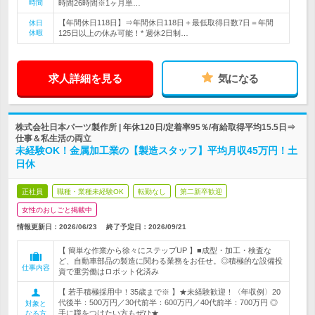
時間
時間26時間※1ヶ月単…
【年間休日118日】⇒年間休日118日＋最低取得日数7日＝年間
休日
休暇
125日以上の休み可能！* 週休2日制…
求人詳細を見る
気になる
株式会社日本パーツ製作所 | 年休120日/定着率95％/有給取得平均15.5日⇒
仕事＆私生活の両立
未経験OK！金属加工業の【製造スタッフ】平均月収45万円！土
日休
正社員
職種・業種未経験OK
転勤なし
第二新卒歓迎
女性のおしごと掲載中
情報更新日：2026/06/23
終了予定日：
2026/09/21
【 簡単な作業から徐々にステップUP 】■成型・加工・検査な
ど、自動車部品の製造に関わる業務をお任せ。◎積極的な設備投
仕事内容
資で重労働はロボット化済み
【 若手積極採用中！35歳まで※ 】★未経験歓迎！〈年収例〉20
代後半：500万円／30代前半：600万円／40代前半：700万円 ◎
対象と
手に職をつけたい方もぜひ★
なる方