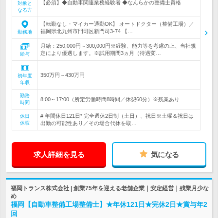
【必須】◆自動車関連業務経験者 ◆なんらかの整備士資格
対象と
なる方
【転勤なし・マイカー通勤OK】 オートドクター（整備工場）／
福岡県北九州市門司区新門司3‐74 【…
勤務地
月給：250,000円～300,000円※経験、能力等を考慮の上、当社規
定により優遇します。※試用期間3ヵ月（待遇変…
給与
350万円～430万円
初年度
年収
勤務
8:00～17:00（所定労働時間8時間／休憩60分）※残業あり
時間
# 年間休日121日* 完全週休2日制（土日）、祝日※土曜＆祝日は
休日
休暇
出勤の可能性あり／その場合代休を取…
求人詳細を見る
気になる
福岡トランス株式会社 | 創業75年を迎える老舗企業｜安定経営｜残業月少な
め
福岡【自動車整備工場整備士】★年休121日★完休2日★賞与年2
回