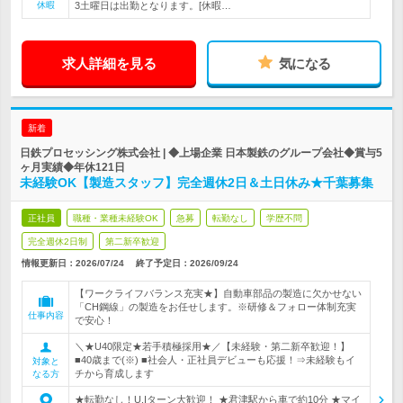
休暇
3土曜日は出勤となります。[休暇…
求人詳細を見る
気になる
新着
日鉄プロセッシング株式会社 | ◆上場企業 日本製鉄のグループ会社◆賞与5
ヶ月実績◆年休121日
未経験OK【製造スタッフ】完全週休2日＆土日休み★千葉募集
正社員
職種・業種未経験OK
急募
転勤なし
学歴不問
完全週休2日制
第二新卒歓迎
情報更新日：2026/07/24
終了予定日：
2026/09/24
【ワークライフバランス充実★】自動車部品の製造に欠かせない
「CH鋼線」の製造をお任せします。※研修＆フォロー体制充実
仕事内容
で安心！
＼★U40限定★若手積極採用★／【未経験・第二新卒歓迎！】
■40歳まで(※) ■社会人・正社員デビューも応援！⇒未経験もイ
対象と
チから育成します
なる方
★転勤なし！U.Iターン大歓迎！ ★君津駅から車で約10分 ★マイ