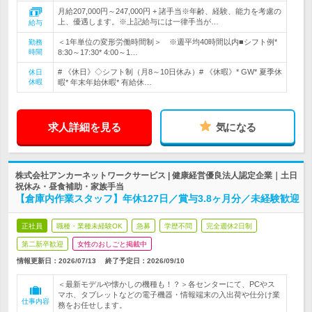
月給207,000円～247,000円 + 諸手当※年齢、経験、能力を考慮の
上、優遇します。※上記給与には一律手当が…
給与
＜1年単位の変形労働時間制＞ ※週平均40時間以内■シフト例*
勤務
時間
8:30～17:30* 4:00～1…
# 《休日》◇シフト制（月8～10日休み）# 《休暇》* GW* 夏季休
休日
休暇
暇* 年末年始休暇* 有給休…
求人詳細を見る
気になる
株式会社アンカーネットワークサービス | 健康経営優良法人認定企業｜土日
祝休み・昼食補助・家族手当
【倉庫内作業スタッフ】年休127日／賞与3.8ヶ月分／未経験歓迎
正社員
職種・業種未経験OK
急募
学歴不問
完全週休2日制
第二新卒歓迎
女性のおしごと掲載中
情報更新日：2026/07/13
終了予定日：
2026/09/10
＜最新モデルや懐かしの機種も！？＞各センターにて、PCやス
マホ、タブレットなどの電子機器・情報端末の入出荷や仕分け業
仕事内容
務をお任せします。