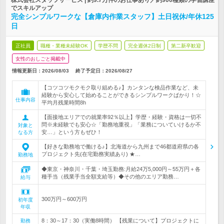
株式会社スタッフサービス | 約9.7万件のお仕事あり／約900種類の学習講座
でスキルアップ
完全シンプルワークな【倉庫内作業スタッフ】土日祝休/年休125
日
正社員
職種・業種未経験OK
学歴不問
完全週休2日制
第二新卒歓迎
女性のおしごと掲載中
情報更新日：2026/08/03
終了予定日：
2026/08/27
【コツコツモクモク取り組める♪】カンタンな検品作業など、未
経験から安心して始めることができるシンプルワークばかり！☆
仕事内容
平均月残業時間8h
【面接地エリアでの就業率92％以上】学歴・経験・資格は一切不
問※未経験でも安心☆「勤務地重視」「業務についていけるか不
対象と
安…」という方もぜひ！
なる方
【好きな勤務地で働ける♪】北海道から九州まで46都道府県の各
プロジェクト先(在宅勤務実績あり) ★…
勤務地
◆東京・神奈川・千葉・埼玉勤務:月給24万5,000円～55万円＋各
種手当（残業手当全額支給等）◆その他のエリア勤務…
給与
300万円～600万円
初年度
年収
8：30～17：30（実働8時間） 【残業について】プロジェクトに
勤務