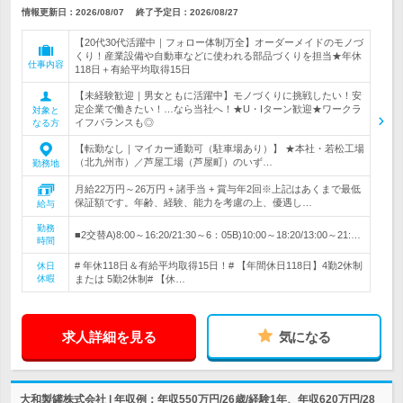
情報更新日：2026/08/07
終了予定日：
2026/08/27
【20代30代活躍中｜フォロー体制万全】オーダーメイドのモノづ
くり！産業設備や自動車などに使われる部品づくりを担当★年休
仕事内容
118日＋有給平均取得15日
【未経験歓迎｜男女ともに活躍中】モノづくりに挑戦したい！安
定企業で働きたい！…なら当社へ！★U・Iターン歓迎★ワークラ
対象と
イフバランスも◎
なる方
【転勤なし｜マイカー通勤可（駐車場あり）】 ★本社・若松工場
（北九州市）／芦屋工場（芦屋町）のいず…
勤務地
月給22万円～26万円 + 諸手当 + 賞与年2回※上記はあくまで最低
保証額です。年齢、経験、能力を考慮の上、優遇し…
給与
勤務
■2交替A)8:00～16:20/21:30～6：05B)10:00～18:20/13:00～21:…
時間
# 年休118日＆有給平均取得15日！# 【年間休日118日】4勤2休制
休日
休暇
または 5勤2休制# 【休…
求人詳細を見る
気になる
大和製罐株式会社 | 年収例：年収550万円/26歳/経験1年、年収620万円/28