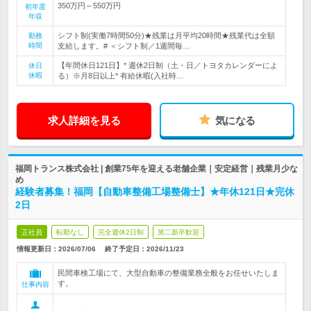
350万円～550万円
初年度
年収
シフト制(実働7時間50分)★残業は月平均20時間★残業代は全額
勤務
時間
支給します。# ＜シフト制／1週間毎…
【年間休日121日】* 週休2日制（土・日／トヨタカレンダーによ
休日
休暇
る）※月8日以上* 有給休暇(入社時…
求人詳細を見る
気になる
福岡トランス株式会社 | 創業75年を迎える老舗企業｜安定経営｜残業月少な
め
経験者募集！福岡【自動車整備工場整備士】★年休121日★完休
2日
正社員
転勤なし
完全週休2日制
第二新卒歓迎
情報更新日：2026/07/06
終了予定日：
2026/11/23
民間車検工場にて、大型自動車の整備業務全般をお任せいたしま
す。
仕事内容