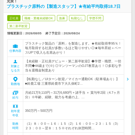
充実！
プラスチック原料の【製造スタッフ】★有給平均取得18.7日
正社員
職種・業種未経験OK
急募
転勤なし
学歴不問
第二新卒歓迎
情報更新日：2026/08/05
終了予定日：
2026/08/24
プラスチック製品の「原料」を製造します。★有給取得率95％！
毎月取得する社員が多数いるほど取りやすい◎★毎年昇給＋ベー
仕事内容
スUPで収入も右肩あがり！
【未経験・正社員デビュー・第二新卒歓迎】◆学歴・職歴、一切
不問◆44歳まで(※) ◎マンツーマンのOJT教育あり！◎多彩な手
対象と
当＆退職金制度あり
なる方
【転勤なし／UIターン歓迎／マイカー通勤OK（駐車場あり）】
■鈴鹿工場 三重県鈴鹿市下大久保町2…
勤務地
月給21万9,110円～31万6,680円 + 諸手当 ＋ 賞与年2回（4.7ヶ月
分）※年齢、経験、能力を考慮の上、…
給与
350万円～500万円
初年度
年収
（1）８：００～１６：１５（2）１６：００～２３：１５（3）
勤務
時間
２３：００～翌８：１５※それぞれ休憩時間…