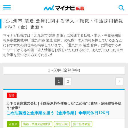
北九州市 製造 倉庫に関する求人・転職・中途採用情報
＜8/7（金）更新＞
マイナビ転職では「北九州市 製造 倉庫」に関連する転職・求人・中途採用情
報を多数掲載中!「北九州市 製造 倉庫」の転職・求人情報を探しているあなた
におすすめのお仕事を掲載しています。「北九州市 製造 倉庫」に関連するキ
ーワードからも転職・求人情報をお探しいただけるので、あなたにぴったりの
お仕事を見つけてみてください!
1～50件 (全74件中)
1
2
新着
カネミ倉庫株式会社 | ＃国産原料を使用した“こめ油” #貨物・危険物等を扱
う“倉庫”
こめ油製造と倉庫業を担う【倉庫作業】◆年間休日126日
正社員
職種・業種未経験OK
学歴不問
第二新卒歓迎