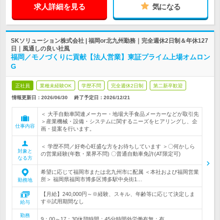
求人詳細を見る
気になる
SKソリューション株式会社 | 福岡or北九州勤務｜完全週休2日制＆年休127
日｜風通しの良い社風
福岡／モノづくりに貢献【法人営業】東証プライム上場オムロン
G
正社員
業種未経験OK
学歴不問
完全週休2日制
第二新卒歓迎
情報更新日：2026/06/30
終了予定日：
2026/12/21
＜ 大手自動車関連メーカー・地場大手食品メーカーなどが取引先
＞産業機械・設備・システムに関するニーズをヒアリングし、企
仕事内容
画・提案を行います。
＜ 学歴不問／好奇心旺盛な方をお待ちしています ＞〇何かしら
対象と
の営業経験(年数・業界不問) 〇普通自動車免許(AT限定可)
なる方
希望に応じて福岡市または北九州市に配属 ＜本社および福岡営業
所＞ 福岡県福岡市博多区博多駅中央街1…
勤務地
【月給】240,000円～※経験、スキル、年齢等に応じて決定しま
す※試用期間なし
給与
勤務
9：00～17：30休憩時間：45分時間外労働有無：有