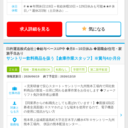
# ★★年間休日119日＋有給休暇10日＝129日休みも可能★★# 休
休日
休暇
日／* 週休2日制（土日休み）…
求人詳細を見る
気になる
臼杵運送株式会社 | ◆給与ベースUP中 ◆月8～10日休み ◆退職金/住宅・家
族手当あり
サントリー飲料商品を扱う【倉庫作業スタッフ】※賞与4か月分
正社員
職種・業種未経験OK
転勤なし
学歴不問
第二新卒歓迎
情報更新日：2026/06/19
終了予定日：
2026/12/10
＜充実研修で安心スタート＞サントリー九州熊本工場内で同社飲
料商品の製造～出荷に関わる倉庫作業をお任せします ◆フォーク
仕事内容
リフト免許保持者は優遇
【同業界からの転職先としても選ばれています！】◆面接1回(応
募者全員面接) ※スマホのような端末を使用するので、電子機器
対象と
の使用に抵抗がない方
なる方
熊本県上益城郡嘉島町大字北甘木字八幡水478 ※サントリー九州
熊本工場内、 併設の熊本配送センター…
勤務地