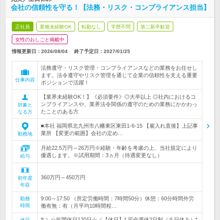
会社の信頼性を守る！【法務・リスク・コンプライアンス担当】
正社員
業種未経験OK
転勤なし
学歴不問
第二新卒歓迎
女性のおしごと掲載中
情報更新日：2026/08/04
終了予定日：
2027/01/25
法務遵守・リスク管理・コンプライアンスなどの業務をお任せし
ます。法令遵守やリスク管理を通じて企業の信頼性を支える重要
仕事内容
ポジションで活躍！
【業界未経験OK！】《必須要件》◎大卒以上 ◎社内におけるコ
ンプライアンスや、業界法令関係の遵守のための業務にかかわっ
対象と
たことのある方
なる方
■本社 福岡県北九州市八幡東区東田1-6-15 【雇入れ直後】上記事
業所 【変更の範囲】会社の定め…
勤務地
月給22.5万円～26万円※経験・年齢を考慮の上、当社規定により
優遇します。※試用期間：3ヵ月（待遇変更なし）
給与
360万円～450万円
初年度
年収
9:00～17:50 （所定労働時間：7時間50分）休憩：60分時間外労
勤務
時間
働有無：有（月平均10時間程…
# ＼☆年間休日120日☆／【休日】* 完全週休2日制（土日休み）*
休日