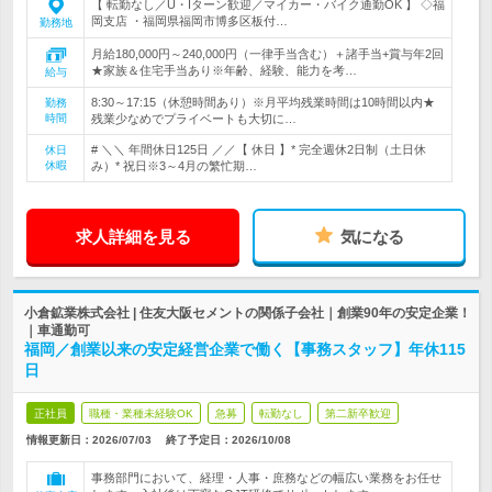
【 転勤なし／U・Iターン歓迎／マイカー・バイク通勤OK 】 ◇福
岡支店 ・福岡県福岡市博多区板付…
勤務地
月給180,000円～240,000円（一律手当含む）＋諸手当+賞与年2回
★家族＆住宅手当あり※年齢、経験、能力を考…
給与
8:30～17:15（休憩時間あり）※月平均残業時間は10時間以内★
勤務
時間
残業少なめでプライベートも大切に…
# ＼＼ 年間休日125日 ／／【 休日 】* 完全週休2日制（土日休
休日
休暇
み）* 祝日※3～4月の繁忙期…
求人詳細を見る
気になる
小倉鉱業株式会社 | 住友大阪セメントの関係子会社｜創業90年の安定企業！
｜車通勤可
福岡／創業以来の安定経営企業で働く【事務スタッフ】年休115
日
正社員
職種・業種未経験OK
急募
転勤なし
第二新卒歓迎
情報更新日：2026/07/03
終了予定日：
2026/10/08
事務部門において、経理・人事・庶務などの幅広い業務をお任せ