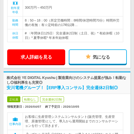
300万円～450万円
初年度
年収
8：50～18：00（所定労働時間：8時間/休憩時間70分）時間外労
勤務
時間
働の有無：有☆定時前の17時以降…
# 〈年間休日125日〉完全週休2日制（土日、祝）* 有給休暇（10
休日
休暇
日）* 夏季休暇* 年末年始休暇
求人詳細を見る
気になる
株式会社 YE DIGITAL Kyushu | 製造業向けのシステム提案が強み！転勤な
し◎福利厚生も充実◎
安川電機グループ！【ERP導入コンサル】完全週休2日制◎
正社員
転勤なし
完全週休2日制
情報更新日：2026/04/07
終了予定日：
2026/10/05
お客様に生産管理システムコンサルタント(販売管理、生産管
理、原価管理)として、導入から運用開始までのコンサルテーシ
仕事内容
ョンを行って頂きます。