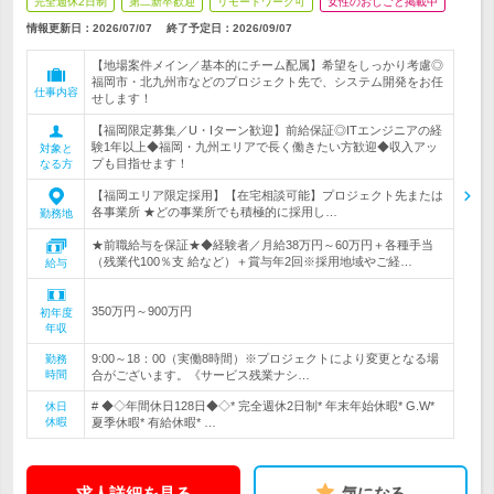
完全週休2日制
第二新卒歓迎
リモートワーク可
女性のおしごと掲載中
情報更新日：2026/07/07
終了予定日：
2026/09/07
【地場案件メイン／基本的にチーム配属】希望をしっかり考慮◎
福岡市・北九州市などのプロジェクト先で、システム開発をお任
仕事内容
せします！
【福岡限定募集／U・Iターン歓迎】前給保証◎ITエンジニアの経
験1年以上◆福岡・九州エリアで長く働きたい方歓迎◆収入アッ
対象と
プも目指せます！
なる方
【福岡エリア限定採用】【在宅相談可能】プロジェクト先または
各事業所 ★どの事業所でも積極的に採用し…
勤務地
★前職給与を保証★◆経験者／月給38万円～60万円＋各種手当
（残業代100％支 給など）＋賞与年2回※採用地域やご経…
給与
350万円～900万円
初年度
年収
9:00～18：00（実働8時間）※プロジェクトにより変更となる場
勤務
時間
合がございます。《サービス残業ナシ…
# ◆◇年間休日128日◆◇* 完全週休2日制* 年末年始休暇* G.W*
休日
休暇
夏季休暇* 有給休暇* …
求人詳細を見る
気になる