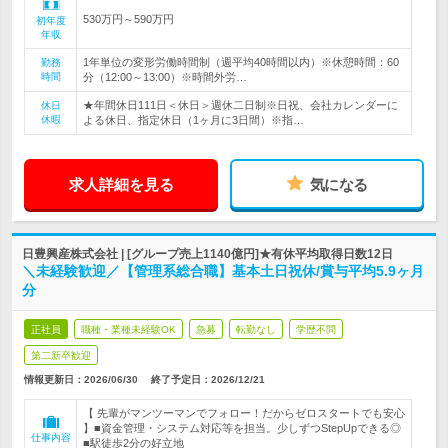
530万円～590万円
初年度
年収
1年単位の変形労働時間制（週平均40時間以内）※休憩時間：60
勤務
時間
分（12:00～13:00）※時間外労…
★年間休日111日＜休日＞週休二日制※日祝、会社カレンダーに
休日
休暇
よる休日、指定休日（1ヶ月に3日間）※指…
求人詳細を見る
気になる
日豊興産株式会社 | [グループ売上1140億円]★有休平均取得日数12日
＼未経験歓迎／【管理系総合職】基本土日祝休/賞与平均5.9ヶ月
分
正社員
職種・業種未経験OK
急募
転勤なし
学歴不問
第二新卒歓迎
情報更新日：2026/06/30
終了予定日：
2026/12/21
【 先輩がマンツーマンでフォロー！だからゼロスタートでも安心
】■資金管理・システム対応等を担当。少しずつStepUpできる◎
仕事内容
■駅徒歩2分の好立地