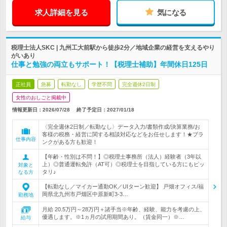
求人詳細を見る
気になる
税理士法人SKC | 九州工大前駅から徒歩2分／地域企業の経営を支えるやり
がいあり
仕事と勉強の両立もサポート！【税理士補助】年間休日125日
正社員
急募
転勤なし
学歴不問
完全週休2日制
女性のおしごと掲載中
情報更新日：2026/07/28
終了予定日：
2027/01/18
〈完全週休2日制／転勤なし〉データ入力/書類作成/決算業務/お
客様の税務・経営に関する相談対応などをお任せします！★ブラ
仕事内容
ンクがある方も歓迎！
【年齢・性別は不問！】◎税理士事務所（法人）経験者（3年以
上）◎普通運転免許（AT可）◎税理士を目指している方にもピッ
対象と
タリ♪
なる方
【転勤なし／マイカー通勤OK／UIターン歓迎】 戸畑オフィス/福
岡県北九州市戸畑区中原新町3-3…
勤務地
月給 20.5万円～28万円＋諸手当※年齢、経験、能力を考慮の上、
優遇します。※1ヵ月の試用期間あり。（賃金同一）※…
給与