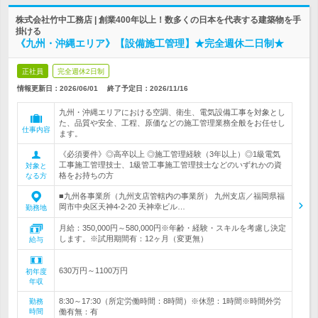
株式会社竹中工務店 | 創業400年以上！数多くの日本を代表する建築物を手
掛ける
《九州・沖縄エリア》【設備施工管理】★完全週休二日制★
正社員
完全週休2日制
情報更新日：2026/06/01
終了予定日：
2026/11/16
九州・沖縄エリアにおける空調、衛生、電気設備工事を対象とし
た、品質や安全、工程、原価などの施工管理業務全般をお任せし
仕事内容
ます。
《必須要件》◎高卒以上 ◎施工管理経験（3年以上）◎1級電気
工事施工管理技士、1級管工事施工管理技士などのいずれかの資
対象と
格をお持ちの方
なる方
■九州各事業所（九州支店管轄内の事業所） 九州支店／福岡県福
岡市中央区天神4-2-20 天神幸ビル…
勤務地
月給：350,000円～580,000円※年齢・経験・スキルを考慮し決定
します。※試用期間有：12ヶ月（変更無）
給与
630万円～1100万円
初年度
年収
8:30～17:30（所定労働時間：8時間）※休憩：1時間※時間外労
勤務
時間
働有無：有