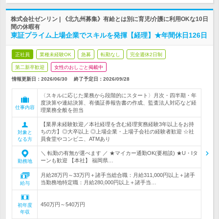
株式会社ゼンリン | 《北九州募集》有給とは別に育児/介護に利用OKな10日
間の休暇有
東証プライム上場企業でスキルを発揮【経理】★年間休日126日
正社員
業種未経験OK
急募
転勤なし
完全週休2日制
第二新卒歓迎
女性のおしごと掲載中
情報更新日：2026/06/30
終了予定日：
2026/09/28
〈スキルに応じた業務から段階的にスタート〉月次・四半期・年
度決算や連結決算、有価証券報告書の作成、監査法人対応など経
仕事内容
理業務全般を担当
【業界未経験歓迎／本社経理を含む経理実務経験3年以上をお持
ちの方】◎大卒以上 ◎上場企業・上場子会社の経験者歓迎 ☆社
対象と
員食堂やコンビニ、ATMあり
なる方
＼ 転勤の有無が選べます ／ ★マイカー通勤OK(要相談) ★U・Iタ
ーンも歓迎 【本社】 福岡県…
勤務地
月給28万円～33万円＋諸手当総合職：月給311,000円以上＋諸手
当勤務地特定職：月給280,000円以上＋諸手当…
給与
450万円～540万円
初年度
年収