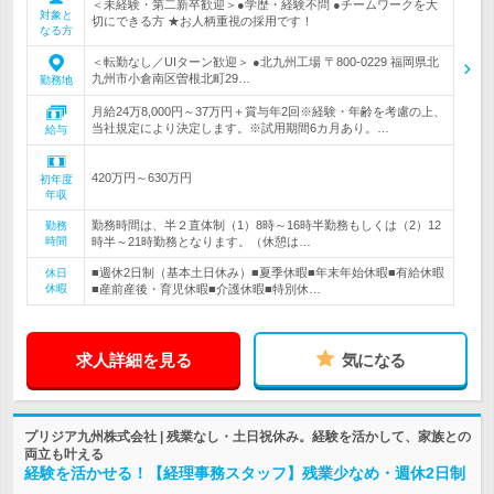
＜未経験・第二新卒歓迎＞●学歴・経験不問 ●チームワークを大
対象と
切にできる方 ★お人柄重視の採用です！
なる方
＜転勤なし／UIターン歓迎＞ ●北九州工場 〒800-0229 福岡県北
九州市小倉南区曽根北町29…
勤務地
月給24万8,000円～37万円＋賞与年2回※経験・年齢を考慮の上、
当社規定により決定します。※試用期間6カ月あり。…
給与
420万円～630万円
初年度
年収
勤務時間は、半２直体制（1）8時～16時半勤務もしくは（2）12
勤務
時間
時半～21時勤務となります。（休憩は…
■週休2日制（基本土日休み）■夏季休暇■年末年始休暇■有給休暇
休日
休暇
■産前産後・育児休暇■介護休暇■特別休…
求人詳細を見る
気になる
プリジア九州株式会社 | 残業なし・土日祝休み。経験を活かして、家族との
両立も叶える
経験を活かせる！【経理事務スタッフ】残業少なめ・週休2日制