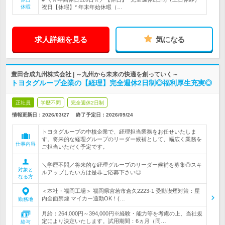
休暇
祝日【休暇】* 年末年始休暇（…
求人詳細を見る
気になる
豊田合成九州株式会社 | ～九州から未来の快適を創っていく～
トヨタグループ企業の【経理】完全週休2日制◎福利厚生充実◎
正社員
学歴不問
完全週休2日制
情報更新日：2026/03/27
終了予定日：
2026/09/24
トヨタグループの中核企業で、経理担当業務をお任せいたしま
す。将来的な経理グループのリーダー候補として、幅広く業務を
仕事内容
ご担当いただく予定です。
＼学歴不問／将来的な経理グループのリーダー候補を募集◎スキ
対象と
ルアップしたい方は是非ご応募下さい◎
なる方
＜本社・福岡工場＞ 福岡県宮若市倉久2223-1 受動喫煙対策：屋
内全面禁煙 マイカー通勤OK！(…
勤務地
月給：264,000円～394,000円※経験・能力等を考慮の上、当社規
定により決定いたします。試用期間：6ヵ月（同…
給与