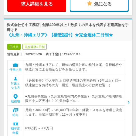
求人詳細を見る
気になる
株式会社竹中工務店 | 創業400年以上！数多くの日本を代表する建築物を手
掛ける
《九州・沖縄エリア》【構造設計】★完全週休二日制★
正社員
完全週休2日制
情報更新日：2026/05/26
終了予定日：
2026/11/16
九州・沖縄エリアにて、建物の構造計画の検討立案、各種解析や
構造計算による検証などをお任せします。
仕事内容
《必須要件》◎大卒以上 ◎構造設計の実務経験（5年以上）◎一
対象と
級建築士をお持ちの方（構造一級建築士の方は尚歓迎！）
なる方
■九州各事業所（九州支店管轄内の事業所） 九州支店／福岡県福
岡市中央区天神4-2-20 天神幸ビル…
勤務地
月給：304,000円～510,000円※年齢・経験・スキルを考慮し決定
します。※試用期間有：12ヶ月（変更無）
給与
630万円～900万円
初年度
年収