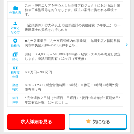
九州・沖縄エリアを中心とした各種プロジェクトにおける設計業
務や工事監理等をお任せします。幅広い案件に携われる環境で
仕事内容
す。
《必須要件》◎大卒以上 ◎建築設計の実務経験（5年以上） ◎一
対象と
級建築士の資格をお持ちの方
なる方
■九州各事業所（九州支店管轄内の事業所） 九州支店／福岡県福
岡市中央区天神4-2-20 天神幸ビル…
勤務地
月給：304,000円～510,000円※年齢・経験・スキルを考慮し決定
します。※試用期間有：12ヶ月（変更無）
給与
630万円～900万円
初年度
年収
8:30～17:30（所定労働時間：8時間）※休憩：1時間※時間外労
勤務
時間
働有無：有
* 完全週休２日制（土曜日、日曜日）* 祝日* 年末年始* 夏期休日*
休日
休暇
年次有給休暇（10～20日）…
求人詳細を見る
気になる