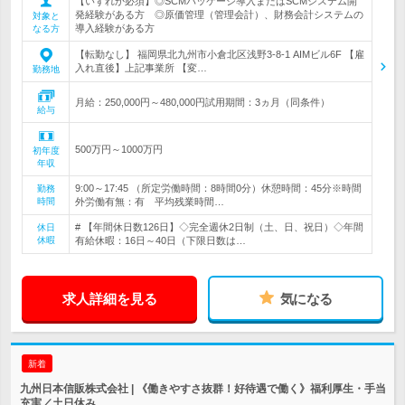
【いずれか必須】◎SCMパッケージ導入またはSCMシステム開
発経験がある方 ◎原価管理（管理会計）、財務会計システムの
対象と
導入経験がある方
なる方
【転勤なし】 福岡県北九州市小倉北区浅野3-8-1 AIMビル6F 【雇
入れ直後】上記事業所 【変…
勤務地
月給：250,000円～480,000円試用期間：3ヵ月（同条件）
給与
500万円～1000万円
初年度
年収
9:00～17:45 （所定労働時間：8時間0分）休憩時間：45分※時間
勤務
時間
外労働有無：有 平均残業時間…
# 【年間休日数126日】◇完全週休2日制（土、日、祝日）◇年間
休日
休暇
有給休暇：16日～40日（下限日数は…
求人詳細を見る
気になる
新着
九州日本信販株式会社 | 《働きやすさ抜群！好待遇で働く》福利厚生・手当
充実／土日休み