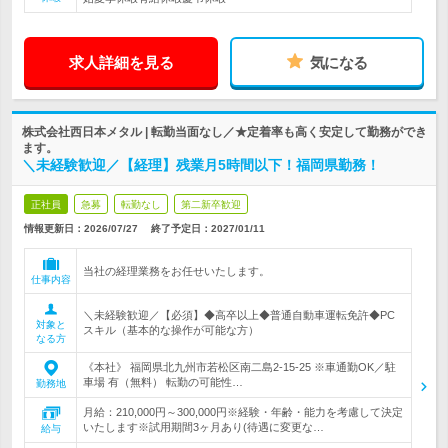
求人詳細を見る
気になる
株式会社西日本メタル | 転勤当面なし／★定着率も高く安定して勤務ができ
ます。
＼未経験歓迎／【経理】残業月5時間以下！福岡県勤務！
正社員
急募
転勤なし
第二新卒歓迎
情報更新日：2026/07/27
終了予定日：
2027/01/11
当社の経理業務をお任せいたします。
仕事内容
＼未経験歓迎／【必須】◆高卒以上◆普通自動車運転免許◆PC
対象と
スキル（基本的な操作が可能な方）
なる方
《本社》 福岡県北九州市若松区南二島2-15-25 ※車通勤OK／駐
車場 有（無料） 転勤の可能性…
勤務地
月給：210,000円～300,000円※経験・年齢・能力を考慮して決定
いたします※試用期間3ヶ月あり(待遇に変更な…
給与