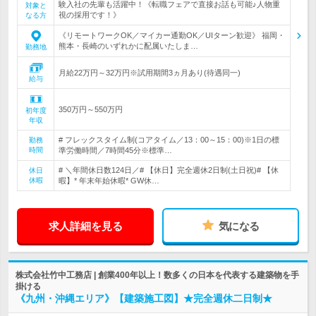
験入社の先輩も活躍中！《転職フェアで直接お話も可能♪人物重
対象と
視の採用です！》
なる方
《リモートワークOK／マイカー通勤OK／UIターン歓迎》 福岡・
熊本・長崎のいずれかに配属いたしま…
勤務地
月給22万円～32万円※試用期間3ヵ月あり(待遇同一)
給与
350万円～550万円
初年度
年収
# フレックスタイム制(コアタイム／13：00～15：00)※1日の標
勤務
時間
準労働時間／7時間45分※標準…
# ＼年間休日数124日／# 【休日】完全週休2日制(土日祝)# 【休
休日
休暇
暇】* 年末年始休暇* GW休…
求人詳細を見る
気になる
株式会社竹中工務店 | 創業400年以上！数多くの日本を代表する建築物を手
掛ける
《九州・沖縄エリア》【建築施工図】★完全週休二日制★