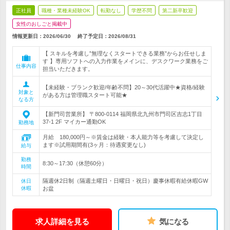
正社員
職種・業種未経験OK
転勤なし
学歴不問
第二新卒歓迎
女性のおしごと掲載中
情報更新日：2026/06/30
終了予定日：
2026/08/31
【 スキルを考慮し”無理なくスタートできる業務”からお任せしま
す 】専用ソフトへの入力作業をメインに、デスクワーク業務をご
仕事内容
担当いただきます。
【未経験・ブランク歓迎/年齢不問】20～30代活躍中★資格/経験
対象と
がある方は管理職スタート可能★
なる方
【新門司営業所】 〒800-0114 福岡県北九州市門司区吉志1丁目
37-1 2F マイカー通勤OK
勤務地
月給 180,000円～※賃金は経験・本人能力等を考慮して決定し
ます※試用期間有(3ヶ月：待遇変更なし)
給与
勤務
8:30～17:30（休憩60分）
時間
隔週休2日制（隔週土曜日・日曜日・祝日）慶事休暇有給休暇GW
休日
休暇
お盆
求人詳細を見る
気になる