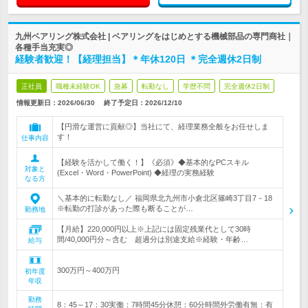
九州ベアリング株式会社 | ベアリングをはじめとする機械部品の専門商社｜
各種手当充実◎
経験者歓迎！【経理担当】＊年休120日 ＊完全週休2日制
正社員
職種未経験OK
急募
転勤なし
学歴不問
完全週休2日制
情報更新日：2026/06/30
終了予定日：
2026/12/10
【円滑な運営に貢献◎】当社にて、経理業務全般をお任せしま
す！
仕事内容
【経験を活かして働く！】《必須》◆基本的なPCスキル
対象と
(Excel・Word・PowerPoint) ◆経理の実務経験
なる方
＼基本的に転勤なし／ 福岡県北九州市小倉北区篠崎3丁目7－18
※転勤の打診があった際も断ることが…
勤務地
【月給】220,000円以上※上記には固定残業代として30時
間/40,000円分～含む 超過分は別途支給※経験・年齢…
給与
300万円～400万円
初年度
年収
勤務
8：45～17：30実働：7時間45分休憩：60分時間外労働有無：有