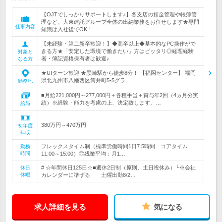
【OJTでしっかりサポートします♪】各支店の預金管理や帳簿管
理など、大東建託グループ全体の出納業務をお任せします★専門
仕事内容
知識は入社後でOK！
【未経験・第二新卒歓迎！】◆高卒以上◆基本的なPC操作がで
きる方★「安定した環境で働きたい」方はピッタリ◎経理経験
対象と
者・簿記資格保有者は歓迎♪
なる方
★UIターン歓迎 ★黒崎駅から徒歩8分！ 【福岡センター】 福岡
県北九州市八幡西区筒井町5-5グラ…
勤務地
■月給221,000円～277,000円＋各種手当＋賞与年2回（4ヵ月分実
績）※経験・能力を考慮の上、決定致します。…
給与
380万円～470万円
初年度
年収
フレックスタイム制（標準労働時間1日7.5時間 コアタイム
勤務
時間
11:00～15:00）◎残業平均：月1…
# ☆年間休日125日☆■週休2日制（原則、土日祝休み）└※会社
休日
休暇
カレンダーに準ずる 土曜出勤8/2…
求人詳細を見る
気になる