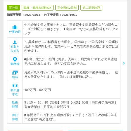
正社員
職種・業種未経験OK
完全週休2日制
第二新卒歓迎
情報更新日：2026/04/14
終了予定日：
2026/10/12
中小企業や個人事業主向けに、事業資金や開業資金などの資金ニ
ーズに対応して頂きます。★宅建やFPなどの資格取得もバックア
仕事内容
ップ
＼ 異業種からの転職者も活躍中 ／◎35歳まで ◎高卒以上 ◎運転
免許 ※業界問わず、営業やサービス業での勤務経験がある方は活
対象と
かせます。
なる方
#広島、北九州、福岡（博多、天神）、鹿児島 いずれかの希望勤
務地に配属します。 ※どの支店も駅チカ…
勤務地
月給260,000円～375,000円 + 諸手当※経験や年齢を考慮し、 給
与を決定いたします。 詳しくは面接時に話…
給与
400万円～600万円
初年度
年収
9：10 ～ 18：10【実働】8時間【休憩】60分【時間外労働有無】
勤務
時間
有★残業は、月平均11時間程度…
# 年間休日127日* 完全週休2日制（ 土日 ）* 祝日* GW休暇* 年末
休日
休暇
年始休暇* 有給休暇*…