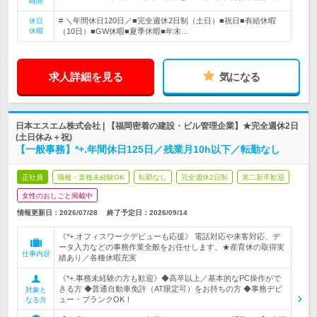
時間
# ＼年間休日120日／■完全週休2日制（土日）■祝日■有給休暇
休日
休暇
（10日）■GW休暇■夏季休暇■年末…
求人詳細を見る
気になる
日本エスエム株式会社 | 【福岡密着の建設・ビル管理企業】★完全週休2日
(土日休み＋祝)
【一般事務】*+.年間休日125日／残業月10h以下／転勤なし
正社員
職種・業種未経験OK
転勤なし
完全週休2日制
第二新卒歓迎
女性のおしごと掲載中
情報更新日：2026/07/28
終了予定日：
2026/09/14
《*+.オフィスワークデビューも応援》 電話対応や来客対応、デ
ータ入力などの事務作業全般をお任せします。★産育休の取得実
仕事内容
績あり／各種休暇充実
《*+.事務未経験の方も歓迎》◆高卒以上／基本的なPC操作がで
きる方 ◆普通自動車免許（AT限定可）をお持ちの方 ◆事務デビ
対象と
ュー・ブランクOK！
なる方