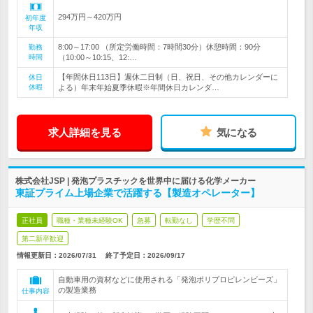
294万円～420万円
初年度
年収
8:00～17:00 （所定労働時間：7時間30分）休憩時間：90分
勤務
時間
（10:00～10:15、12:…
【年間休日113日】週休二日制（日、祝日、その他カレンダーに
休日
休暇
よる）年末年始夏季休暇※年間休日カレンダ…
求人詳細を見る
気になる
株式会社JSP | 発泡プラスチックを世界中に届ける化学メーカー
東証プライム上場企業で活躍する【製造オペレーター】
正社員
職種・業種未経験OK
急募
転勤なし
学歴不問
第二新卒歓迎
情報更新日：2026/07/31
終了予定日：
2026/09/17
自動車用の資材などに使用される「発泡ポリプロピレンビーズ」
の製造業務
仕事内容