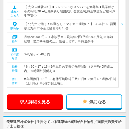
【 完全未経験OK 】■フレッシュなメンバーを大募集 ■異業種か
らの転職OK ■社員寮あり/結婚祝い金支給/退職金制度など福利厚
対象と
生充実◎
なる方
【 北九州で働く！転勤なし／マイカー通勤OK 】 ＜ 本社 ＞ 福岡
県北九州市小倉北区西港町16番…
勤務地
月給206,000円～＋家族手当＋賞与年2回(平均5.9ヶ月分)※年齢、
経験、能力を考慮の上、優遇します。※待遇条件…
給与
320万円～340万円
初年度
年収
* 8：30～17：15※1年単位の変形労働時間制（週平均40時間以
勤務
時間
内）※時間外労働あり
# 年間休日118日 ＋ 有休平均取得日数12日# ＜休日＞* 週休2日制
休日
休暇
（土日祝）※月に1回土曜出…
求人詳細を見る
気になる
美里建設株式会社 | 手掛けている建築物の9割が自社物件／面接交通費支給
／土日祝休