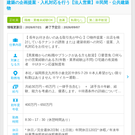
建築の企画提案・入札対応を行う【法人営業】※民間・公共建築
物
正社員
職種・業種未経験OK
急募
転勤なし
第二新卒歓迎
情報更新日：2026/07/21
終了予定日：
2026/09/07
【 長年お付き合いのある取引先が中心 】◎物件提案・出店を検
討しているテナントの誘致 または 建築依頼への対応・提案、入
仕事内容
札対応をお任せします。
【異業種からの転職やブランクがある方も歓迎】◎要普免 ◎何ら
かの営業経験のある方(年数・業界経験は不問) ◎宅建の有資格
対象と
者 ※UIターン応援制度有
なる方
本社／福岡県北九州市小倉北区中井5-7-29 ※本人希望がない限り
転勤はありません ※マイカー通勤…
勤務地
月給30万円～45万円（一律手当含む） + 諸手当※年齢、経
験、能力を考慮の上、優遇します。※待遇条件の詳細について…
給与
400万円～650万円
初年度
年収
勤務
8:30～17：30（休憩時間あり）
時間
* 休日／完全週休2日制（土日祝）年間休日120日* 休暇／年末年
休日
休暇
始夏季休暇有給休暇慶弔休暇