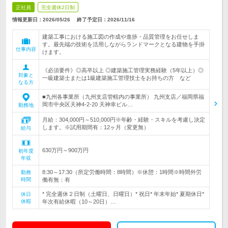
正社員
完全週休2日制
情報更新日：2026/05/26
終了予定日：
2026/11/16
建築工事における施工図の作成や進捗・品質管理をお任せしま
す。最先端の技術を活用しながらランドマークとなる建物を手掛
仕事内容
けます。
《必須要件》◎高卒以上 ◎建築施工管理実務経験（5年以上）◎
対象と
一級建築士または1級建築施工管理技士をお持ちの方 など
なる方
■九州各事業所（九州支店管轄内の事業所） 九州支店／福岡県福
岡市中央区天神4-2-20 天神幸ビル…
勤務地
月給：304,000円～510,000円※年齢・経験・スキルを考慮し決定
します。※試用期間有：12ヶ月（変更無）
給与
630万円～900万円
初年度
年収
8:30～17:30（所定労働時間：8時間）※休憩：1時間※時間外労
勤務
時間
働有無：有
* 完全週休２日制（土曜日、日曜日）* 祝日* 年末年始* 夏期休日*
休日
休暇
年次有給休暇（10～20日）…