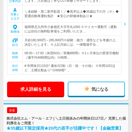
します。入社後は丁寧なOJT研修でサポートします。
仕事内容
＼未経験・第二新卒歓迎！／◆高卒以上◆35歳以下の方（※）◆
対象と
普通自動車運転免許 ★安心の研修体制あり★
なる方
福岡県北九州市小倉南区大字市丸1050 ※マイカー通勤可（通勤
には自社の無料駐車場をご利用いただき…
勤務地
月給180,900円～285,800円※経験・能力・適性などを考慮の上、
決定いたします。※上記月給には、一律職場手当…
給与
08:00～17:00（休憩60分／実働8時間）※1ヶ月単位の変形労働制
勤務
時間
（週平均40時間以内）※時間…
# 年間休日115日* 週休2日制（日・祝・その他） ※年間10日ほ
休日
休暇
ど、土曜出勤あり* GW休暇* …
求人詳細を見る
気になる
新着
株式会社エム・アール・エフ | ＼土日祝休みの年間休日127日／ 充実した福
利厚生をご用意！
★35歳以下限定採用★20代の若手が活躍中です！【金融営業】