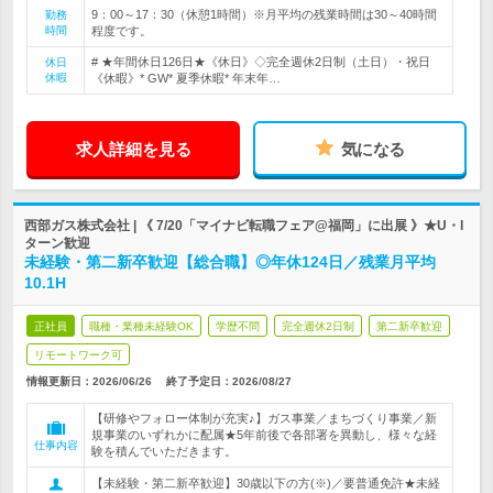
9：00～17：30（休憩1時間）※月平均の残業時間は30～40時間
勤務
時間
程度です。
# ★年間休日126日★《休日》◇完全週休2日制（土日）・祝日
休日
休暇
《休暇》* GW* 夏季休暇* 年末年…
求人詳細を見る
気になる
西部ガス株式会社 | 《 7/20「マイナビ転職フェア@福岡」に出展 》★U・I
ターン歓迎
未経験・第二新卒歓迎【総合職】◎年休124日／残業月平均
10.1H
正社員
職種・業種未経験OK
学歴不問
完全週休2日制
第二新卒歓迎
リモートワーク可
情報更新日：2026/06/26
終了予定日：
2026/08/27
【研修やフォロー体制が充実♪】ガス事業／まちづくり事業／新
規事業のいずれかに配属★5年前後で各部署を異動し、様々な経
仕事内容
験を積んでいただきます。
【未経験・第二新卒歓迎】30歳以下の方(※)／要普通免許★未経