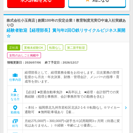
株式会社小玉商店 | 創業100年の安定企業！教育制度充実◎中途入社実績あ
り◎
経験者歓迎【経理部長】賞与年2回◎鉄リサイクルビジネス展開
☆
正社員
業種未経験OK
転勤なし
第二新卒歓迎
女性のおしごと掲載中
情報更新日：2026/07/06
終了予定日：
2026/12/17
経理部長として、経理業務全般をお任せします。日次業務の管理
監督から月次・年次決算、財務・管理会計、メンバーの指導・育
仕事内容
成等を担います。
【必須】■普通自動車免許 ■高卒以上 ■経理・会計部門での実
対象と
務経験（税理士事務所、会計事務所等での勤務を含む)
なる方
＜本社＞ 福岡県北九州市若松区北浜2-1-6 ※転勤なし ※マイカー
通勤可 ★無料駐車場あり 【雇…
勤務地
月給275,000円～300,000円+諸手当※試用期間3ヶ月間（待遇に変
化はありません。）※経験・年齢により優遇し…
給与