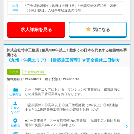
* 完全週休2日制（休日は土日祝日）* 年間有給休暇10日～20日
休日
休暇
（下限日数は、入社半年経過後の付与…
求人詳細を見る
気になる
株式会社竹中工務店 | 創業400年以上！数多くの日本を代表する建築物を手
掛ける
《九州・沖縄エリア》【建築施工管理】★完全週休二日制★
正社員
完全週休2日制
情報更新日：2026/06/01
終了予定日：
2026/11/16
九州・沖縄エリアにおける、マンションや商業施設、都市計画な
どの建築施工管理業務をお任せします。
仕事内容
《必須要件》◎高卒以上 ◎施工管理経験（3年以上）◎1級建築
対象と
士または1級建築施工管理技士の資格をお持ちの方
なる方
■九州各事業所（九州支店管轄内の事業所） 九州支店／福岡県福
岡市中央区天神4-2-20 天神幸ビル…
勤務地