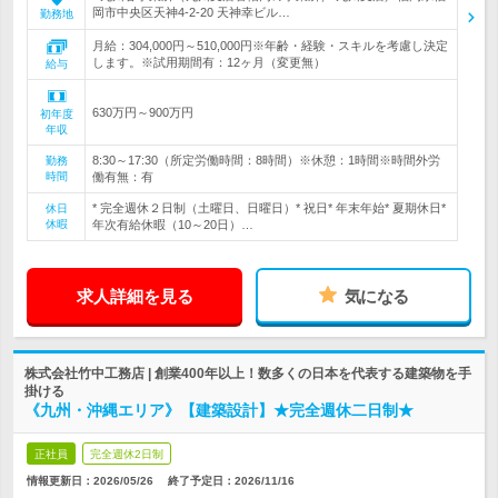
岡市中央区天神4-2-20 天神幸ビル…
勤務地
月給：304,000円～510,000円※年齢・経験・スキルを考慮し決定
します。※試用期間有：12ヶ月（変更無）
給与
630万円～900万円
初年度
年収
8:30～17:30（所定労働時間：8時間）※休憩：1時間※時間外労
勤務
時間
働有無：有
* 完全週休２日制（土曜日、日曜日）* 祝日* 年末年始* 夏期休日*
休日
休暇
年次有給休暇（10～20日）…
求人詳細を見る
気になる
株式会社竹中工務店 | 創業400年以上！数多くの日本を代表する建築物を手
掛ける
《九州・沖縄エリア》【建築設計】★完全週休二日制★
正社員
完全週休2日制
情報更新日：2026/05/26
終了予定日：
2026/11/16