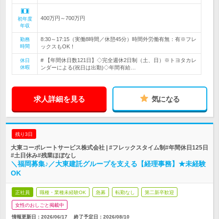
400万円～700万円
初年度
年収
8:30～17:15（実働8時間／休憩45分）時間外労働有無：有※フレ
勤務
時間
ックスもOK！
# 【年間休日数121日】◇完全週休2日制（土、日）※トヨタカレ
休日
休暇
ンダーによる(祝日は出勤)◇年間有給…
求人詳細を見る
気になる
残り3日
大東コーポレートサービス株式会社 | #フレックスタイム制#年間休日125日
#土日休み#残業ほぼなし
＼福岡募集♪／大東建託グループを支える【経理事務】★未経験
OK
正社員
職種・業種未経験OK
急募
転勤なし
第二新卒歓迎
女性のおしごと掲載中
情報更新日：2026/06/17
終了予定日：
2026/08/10