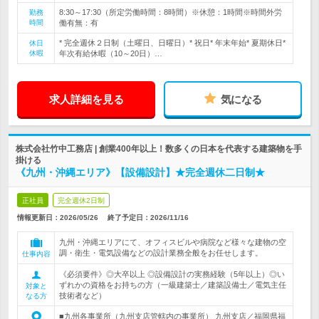
8:30～17:30（所定労働時間：8時間）※休憩：1時間※時間外労
勤務
時間
働有無：有
* 完全週休２日制（土曜日、日曜日）* 祝日* 年末年始* 夏期休日*
休日
休暇
年次有給休暇（10～20日）…
求人詳細を見る
気になる
株式会社竹中工務店 | 創業400年以上！数多くの日本を代表する建築物を手
掛ける
《九州・沖縄エリア》【設備設計】★完全週休二日制★
正社員
完全週休2日制
情報更新日：2026/05/26
終了予定日：
2026/11/16
九州・沖縄エリアにて、オフィスビルや病院など様々な建物の空
調・衛生・電気設備などの設計業務全般をお任せします。
仕事内容
《必須要件》◎大卒以上 ◎設備設計の実務経験（5年以上）◎い
ずれかの資格をお持ちの方（一級建築士／建築設備士／電気主任
対象と
技術者など）
なる方
■九州各事業所（九州支店管轄内の事業所） 九州支店／福岡県福