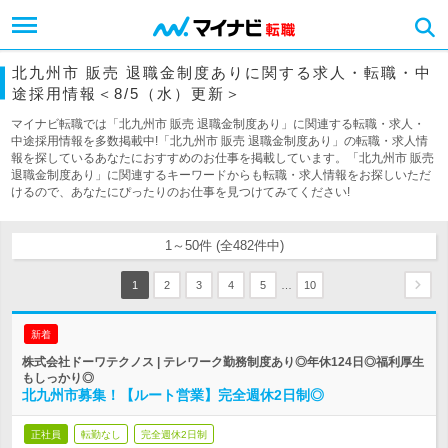
北九州市 販売 退職金制度ありに関する求人・転職・中
途採用情報＜8/5（水）更新＞
マイナビ転職では「北九州市 販売 退職金制度あり」に関連する転職・求人・
中途採用情報を多数掲載中!「北九州市 販売 退職金制度あり」の転職・求人情
報を探しているあなたにおすすめのお仕事を掲載しています。「北九州市 販売
退職金制度あり」に関連するキーワードからも転職・求人情報をお探しいただ
けるので、あなたにぴったりのお仕事を見つけてみてください!
1～50件 (全482件中)
…
1
2
3
4
5
10
新着
株式会社ドーワテクノス | テレワーク勤務制度あり◎年休124日◎福利厚生
もしっかり◎
北九州市募集！【ルート営業】完全週休2日制◎
正社員
転勤なし
完全週休2日制