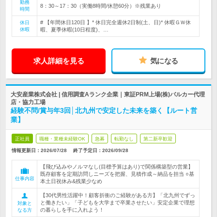
勤務
8：30～17：30（実働8時間/休憩60分）※残業あり
時間
# 【年間休日120日 】* 休日完全週休2日制(土、日)* 休暇ＧＷ休
休日
休暇
暇、夏季休暇(10日程度)、…
求人詳細を見る
気になる
大安産業株式会社 | 信用調査Aランク企業｜東証PRM上場(株)バルカー代理
店・協力工場
経験不問/賞与年3回│北九州で安定した未来を築く【ルート営
業】
正社員
職種・業種未経験OK
急募
転勤なし
第二新卒歓迎
情報更新日：2026/07/28
終了予定日：
2026/09/28
【飛び込みやノルマなし(目標予算はあり)で関係構築型の営業】
既存顧客を定期訪問しニーズを把握、見積作成～納品を担当 ○基
仕事内容
本土日祝休み&残業少なめ
【30代男性活躍中！顧客折衝のご経験がある方】「北九州でずっ
と働きたい」「子どもを大学まで卒業させたい」安定企業で理想
対象と
の暮らしを手に入れよう！
なる方