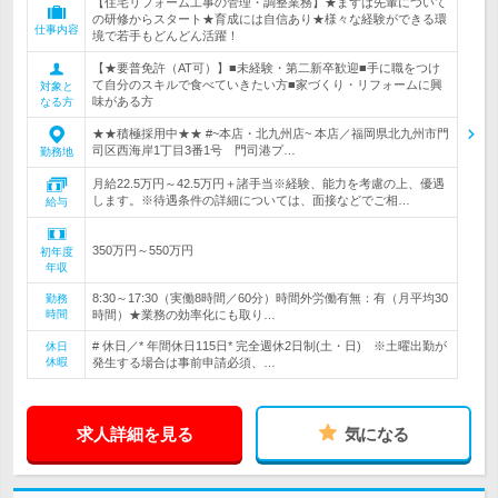
【住宅リフォーム工事の管理・調整業務】★まずは先輩について
の研修からスタート★育成には自信あり★様々な経験ができる環
仕事内容
境で若手もどんどん活躍！
【★要普免許（AT可）】■未経験・第二新卒歓迎■手に職をつけ
て自分のスキルで食べていきたい方■家づくり・リフォームに興
対象と
味がある方
なる方
★★積極採用中★★ #~本店・北九州店~ 本店／福岡県北九州市門
司区西海岸1丁目3番1号 門司港プ…
勤務地
月給22.5万円～42.5万円＋諸手当※経験、能力を考慮の上、優遇
します。※待遇条件の詳細については、面接などでご相…
給与
350万円～550万円
初年度
年収
8:30～17:30（実働8時間／60分）時間外労働有無：有（月平均30
勤務
時間
時間）★業務の効率化にも取り…
# 休日／* 年間休日115日* 完全週休2日制(土・日) ※土曜出勤が
休日
休暇
発生する場合は事前申請必須、…
求人詳細を見る
気になる