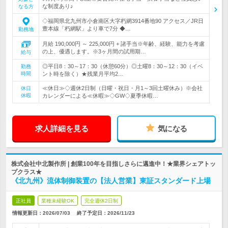
な制度あり♪
なる方
◇福岡県北九州市小倉南区大字朽網3914番地90 アクセス／JR日
豊本線「朽網駅」より車で7分 ◆…
勤務地
月給 190,000円 ～ 225,000円 + 諸手当※年齢、経験、能力を考慮
の上、優遇します。※3ヶ月間の試用期…
給与
◎平日8：30～17：30（休憩60分）◎土曜8：30～12：30（イベ
勤務
時間
ント時を除く）★残業月平均2…
≪休日≫◇週休2日制（日曜・祝日・月1～3回土曜休み）※会社
休日
休暇
カレンダーによる≪休暇≫◇GW◇夏季休暇…
求人詳細を見る
気になる
株式会社中北製作所 | 創業100年を目指しさらに邁進中！★業界シェアトッ
プクラス★
《北九州》流体制御装置の【法人営業】東証スタンダード上場
正社員
業種未経験OK
完全週休2日制
情報更新日：2026/07/03
終了予定日：
2026/11/23