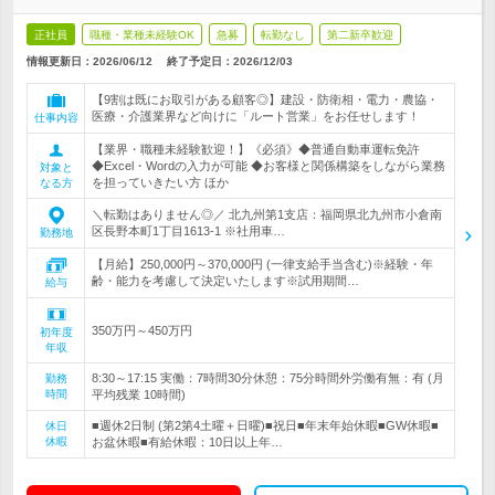
正社員
職種・業種未経験OK
急募
転勤なし
第二新卒歓迎
情報更新日：2026/06/12
終了予定日：
2026/12/03
【9割は既にお取引がある顧客◎】建設・防衛相・電力・農協・
医療・介護業界など向けに「ルート営業」をお任せします！
仕事内容
【業界・職種未経験歓迎！】《必須》◆普通自動車運転免許
◆Excel・Wordの入力が可能 ◆お客様と関係構築をしながら業務
対象と
を担っていきたい方 ほか
なる方
＼転勤はありません◎／ 北九州第1支店：福岡県北九州市小倉南
区長野本町1丁目1613-1 ※社用車…
勤務地
【月給】250,000円～370,000円 (一律支給手当含む)※経験・年
齢・能力を考慮して決定いたします※試用期間…
給与
350万円～450万円
初年度
年収
8:30～17:15 実働：7時間30分休憩：75分時間外労働有無：有 (月
勤務
時間
平均残業 10時間)
■週休2日制 (第2第4土曜＋日曜)■祝日■年末年始休暇■GW休暇■
休日
休暇
お盆休暇■有給休暇：10日以上年…