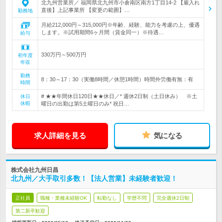
北九州営業所／ 福岡県北九州市小倉南区南方1丁目14-2 【雇入れ
直後】上記事業所 【変更の範囲】…
勤務地
月給212,000円～315,000円※年齢、経験、能力を考慮の上、優遇
します。※試用期間6ヶ月間（賃金同一）※待遇…
給与
330万円～500万円
初年度
年収
勤務
8：30～17：30（実働8時間／休憩1時間）時間外労働有無：有
時間
# ★★年間休日120日★★休日／* 週休2日制（土日休み） ※土
休日
休暇
曜日の出勤は第5土曜日のみ* 祝日…
求人詳細を見る
気になる
株式会社九州日昌
北九州／大手取引多数！【法人営業】未経験者歓迎！
正社員
職種・業種未経験OK
転勤なし
学歴不問
完全週休2日制
第二新卒歓迎