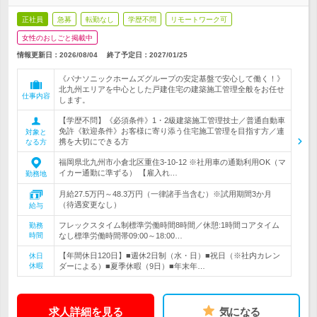
正社員
急募
転勤なし
学歴不問
リモートワーク可
女性のおしごと掲載中
情報更新日：2026/08/04
終了予定日：
2027/01/25
《パナソニックホームズグループの安定基盤で安心して働く！》
北九州エリアを中心とした戸建住宅の建築施工管理全般をお任せ
仕事内容
します。
【学歴不問】《必須条件》1・2級建築施工管理技士／普通自動車
免許《歓迎条件》お客様に寄り添う住宅施工管理を目指す方／連
対象と
携を大切にできる方
なる方
福岡県北九州市小倉北区重住3-10-12 ※社用車の通勤利用OK（マ
イカー通勤に準ずる） 【雇入れ…
勤務地
月給27.5万円～48.3万円（一律諸手当含む）※試用期間3か月
（待遇変更なし）
給与
フレックスタイム制標準労働時間8時間／休憩:1時間コアタイム
勤務
時間
なし標準労働時間帯09:00～18:00…
【年間休日120日】■週休2日制（水・日）■祝日（※社内カレン
休日
休暇
ダーによる）■夏季休暇（9日）■年末年…
求人詳細を見る
気になる