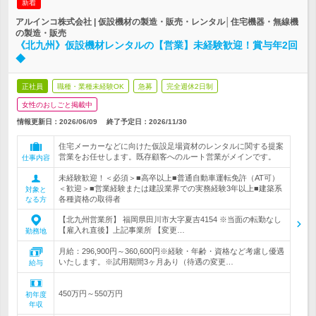
新着
アルインコ株式会社 | 仮設機材の製造・販売・レンタル│住宅機器・無線機
の製造・販売
《北九州》仮設機材レンタルの【営業】未経験歓迎！賞与年2回
◆
正社員
職種・業種未経験OK
急募
完全週休2日制
女性のおしごと掲載中
情報更新日：2026/06/09
終了予定日：
2026/11/30
住宅メーカーなどに向けた仮設足場資材のレンタルに関する提案
営業をお任せします。既存顧客へのルート営業がメインです。
仕事内容
未経験歓迎！＜必須＞■高卒以上■普通自動車運転免許（AT可）
＜歓迎＞■営業経験または建設業界での実務経験3年以上■建築系
対象と
各種資格の取得者
なる方
【北九州営業所】 福岡県田川市大字夏吉4154 ※当面の転勤なし
【雇入れ直後】上記事業所 【変更…
勤務地
月給：296,900円～360,600円※経験・年齢・資格など考慮し優遇
いたします。※試用期間3ヶ月あり（待遇の変更…
給与
450万円～550万円
初年度
年収