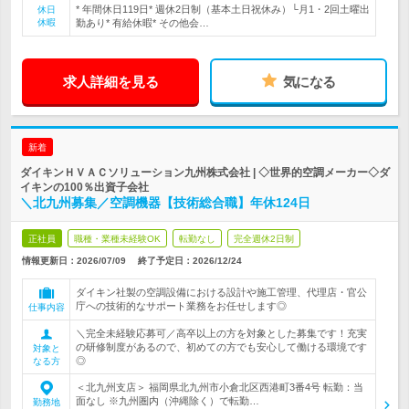
* 年間休日119日* 週休2日制（基本土日祝休み）└月1・2回土曜出
休日
休暇
勤あり* 有給休暇* その他会…
求人詳細を見る
気になる
新着
ダイキンＨＶＡＣソリューション九州株式会社 | ◇世界的空調メーカー◇ダ
イキンの100％出資子会社
＼北九州募集／空調機器【技術総合職】年休124日
正社員
職種・業種未経験OK
転勤なし
完全週休2日制
情報更新日：2026/07/09
終了予定日：
2026/12/24
ダイキン社製の空調設備における設計や施工管理、代理店・官公
庁への技術的なサポート業務をお任せします◎
仕事内容
＼完全未経験応募可／高卒以上の方を対象とした募集です！充実
の研修制度があるので、初めての方でも安心して働ける環境です
対象と
◎
なる方
＜北九州支店＞ 福岡県北九州市小倉北区西港町3番4号 転勤：当
面なし ※九州圏内（沖縄除く）で転勤…
勤務地