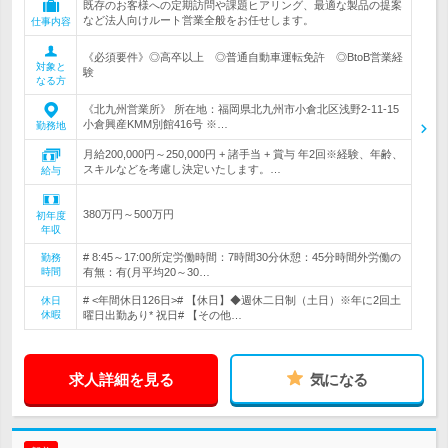
既存のお客様への定期訪問や課題ヒアリング、最適な製品の提案
など法人向けルート営業全般をお任せします。
仕事内容
《必須要件》◎高卒以上 ◎普通自動車運転免許 ◎BtoB営業経
対象と
験
なる方
《北九州営業所》 所在地：福岡県北九州市小倉北区浅野2-11-15
小倉興産KMM別館416号 ※…
勤務地
月給200,000円～250,000円 + 諸手当 + 賞与 年2回※経験、年齢、
スキルなどを考慮し決定いたします。…
給与
380万円～500万円
初年度
年収
# 8:45～17:00所定労働時間：7時間30分休憩：45分時間外労働の
勤務
時間
有無：有(月平均20～30…
# <年間休日126日># 【休日】◆週休二日制（土日）※年に2回土
休日
休暇
曜日出勤あり* 祝日# 【その他…
求人詳細を見る
気になる