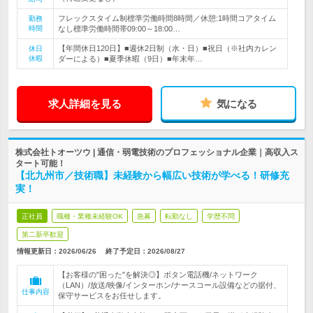
フレックスタイム制標準労働時間8時間／休憩:1時間コアタイム
勤務
時間
なし標準労働時間帯09:00～18:00…
【年間休日120日】■週休2日制（水・日）■祝日（※社内カレン
休日
休暇
ダーによる）■夏季休暇（9日）■年末年…
求人詳細を見る
気になる
株式会社トオーツウ | 通信・弱電技術のプロフェッショナル企業｜高収入ス
タート可能！
【北九州市／技術職】未経験から幅広い技術が学べる！研修充
実！
正社員
職種・業種未経験OK
急募
転勤なし
学歴不問
第二新卒歓迎
情報更新日：2026/06/26
終了予定日：
2026/08/27
【お客様の"困った"を解決◎】ボタン電話機/ネットワーク
（LAN）/放送/映像/インターホン/ナースコール設備などの据付、
仕事内容
保守サービスをお任せします。