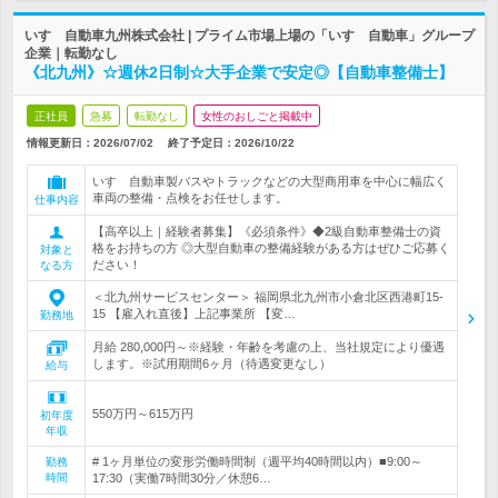
いすゞ自動車九州株式会社 | プライム市場上場の「いすゞ自動車」グループ
企業｜転勤なし
《北九州》☆週休2日制☆大手企業で安定◎【自動車整備士】
正社員
急募
転勤なし
女性のおしごと掲載中
情報更新日：2026/07/02
終了予定日：
2026/10/22
いすゞ自動車製バスやトラックなどの大型商用車を中心に幅広く
車両の整備・点検をお任せします。
仕事内容
【高卒以上｜経験者募集】《必須条件》◆2級自動車整備士の資
格をお持ちの方 ◎大型自動車の整備経験がある方はぜひご応募く
対象と
ださい！
なる方
＜北九州サービスセンター＞ 福岡県北九州市小倉北区西港町15-
15 【雇入れ直後】上記事業所 【変…
勤務地
月給 280,000円～※経験・年齢を考慮の上、当社規定により優遇
します。※試用期間6ヶ月（待遇変更なし）
給与
550万円～615万円
初年度
年収
# 1ヶ月単位の変形労働時間制（週平均40時間以内）■9:00～
勤務
時間
17:30（実働7時間30分／休憩6…