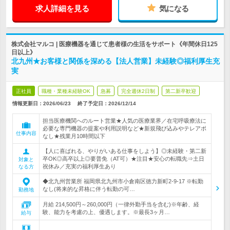
求人詳細を見る
気になる
株式会社マルコ | 医療機器を通じて患者様の生活をサポート《年間休日125
日以上》
北九州★お客様と関係を深める【法人営業】未経験◎福利厚生充
実
正社員
職種・業種未経験OK
急募
完全週休2日制
第二新卒歓迎
情報更新日：2026/06/23
終了予定日：
2026/12/14
担当医療機関へのルート営業★人気の医療業界／在宅呼吸療法に
必要な専門機器の提案や利用説明など★新規飛び込みやテレアポ
仕事内容
なし★残業月10時間以下
【人に喜ばれる、やりがいある仕事をしよう】◎未経験・第二新
卒OK◎高卒以上◎要普免（AT可）★注目★安心の転職先⇒土日
対象と
祝休み／充実の福利厚生あり
なる方
◆北九州営業所 福岡県北九州市小倉南区徳力新町2-9-17 ※転勤
なし(将来的な昇格に伴う転勤の可…
勤務地
月給 214,500円～260,000円（一律外勤手当を含む)※年齢、経
験、能力を考慮の上、優遇します。※最長3ヶ月…
給与