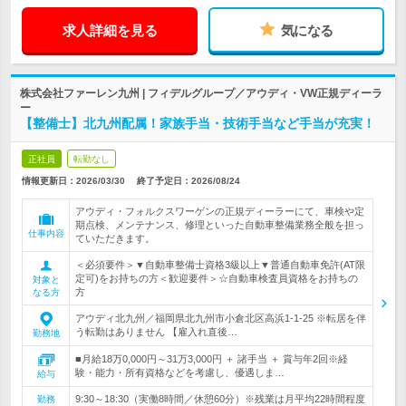
求人詳細を見る
気になる
株式会社ファーレン九州 | フィデルグループ／アウディ・VW正規ディーラ
ー
【整備士】北九州配属！家族手当・技術手当など手当が充実！
正社員
転勤なし
情報更新日：2026/03/30
終了予定日：
2026/08/24
アウディ・フォルクスワーゲンの正規ディーラーにて、車検や定
期点検、メンテナンス、修理といった自動車整備業務全般を担っ
仕事内容
ていただきます。
＜必須要件＞▼自動車整備士資格3級以上▼普通自動車免許(AT限
定可)をお持ちの方＜歓迎要件＞☆自動車検査員資格をお持ちの
対象と
方
なる方
アウディ北九州／福岡県北九州市小倉北区高浜1-1-25 ※転居を伴
う転勤はありません 【雇入れ直後…
勤務地
■月給18万0,000円～31万3,000円 ＋ 諸手当 ＋ 賞与年2回※経
験・能力・所有資格などを考慮し、優遇しま…
給与
9:30～18:30（実働8時間／休憩60分）※残業は月平均22時間程度
勤務