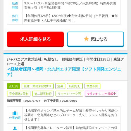
9:00～17:30（所定労働時間7時間30分／休憩1時間）時間外労働
勤務
時間
有無：有（月平均15時間）
【年間休日128日】(2026年度)◆完全週休2日制（土日祝日）◆年
休日
休暇
間有給休暇（入社半年経過後10日…
求人詳細を見る
気になる
ジャパニアス株式会社 | 転勤なし｜前職給与保証｜年間休日128日｜東証グ
ロース上場
＜経験者採用＞福岡・北九州エリア限定【ソフト開発エンジニ
ア】
正社員
職種・業種未経験OK
急募
転勤なし
学歴不問
完全週休2日制
第二新卒歓迎
リモートワーク可
女性のおしごと掲載中
情報更新日：2026/07/07
終了予定日：
2026/09/07
【地場案件メイン／基本的にチーム配属】希望をしっかり考慮◎
福岡市・北九州市などのプロジェクト先で、システム開発をお任
仕事内容
せします！
【福岡限定募集／U・Iターン歓迎】前給保証◎ITエンジニアの経