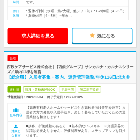
時間
です。
* 週休2日制（水曜、第2火曜、他シフト制）* GW休暇（4～5日）
休日
休暇
* 夏季休暇（4～5日）* 年末…
求人詳細を見る
気になる
新着
西鉄ケアサービス株式会社 | 【西鉄グループ】サンカルナ・カルナスシリー
ズ／県内11棟を運営
【総合職】入居者募集・案内、運営管理業務/年休116日/北九州
正社員
職種・業種未経験OK
学歴不問
第二新卒歓迎
情報更新日：2026/08/04
終了予定日：
2027/01/25
【高級有料老人ホームやサービス付き高齢者向け住宅を運営】入
居者の方の募集や入居手続き、楽しく暮らしていただくための運
仕事内容
営業務を担当します！
■接客、折衝経験のある方 ■基本的なPCスキル ※介護業界の
知識は必要ありません。評価制度があり、ステップアップを目指
対象と
せます。
なる方