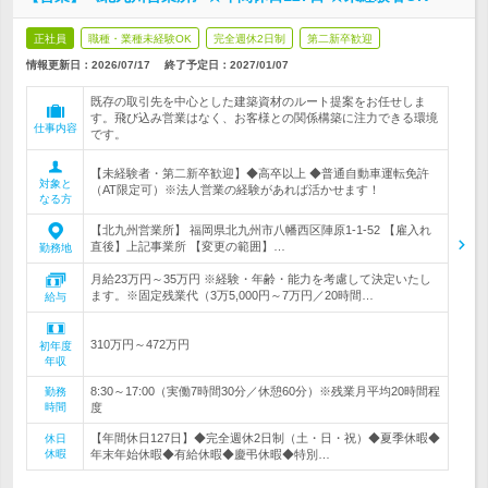
正社員
職種・業種未経験OK
完全週休2日制
第二新卒歓迎
情報更新日：2026/07/17
終了予定日：
2027/01/07
既存の取引先を中心とした建築資材のルート提案をお任せしま
す。飛び込み営業はなく、お客様との関係構築に注力できる環境
仕事内容
です。
【未経験者・第二新卒歓迎】◆高卒以上 ◆普通自動車運転免許
対象と
（AT限定可）※法人営業の経験があれば活かせます！
なる方
【北九州営業所】 福岡県北九州市八幡西区陣原1-1-52 【雇入れ
直後】上記事業所 【変更の範囲】…
勤務地
月給23万円～35万円 ※経験・年齢・能力を考慮して決定いたし
ます。※固定残業代（3万5,000円～7万円／20時間…
給与
310万円～472万円
初年度
年収
8:30～17:00（実働7時間30分／休憩60分）※残業月平均20時間程
勤務
時間
度
【年間休日127日】◆完全週休2日制（土・日・祝）◆夏季休暇◆
休日
休暇
年末年始休暇◆有給休暇◆慶弔休暇◆特別…