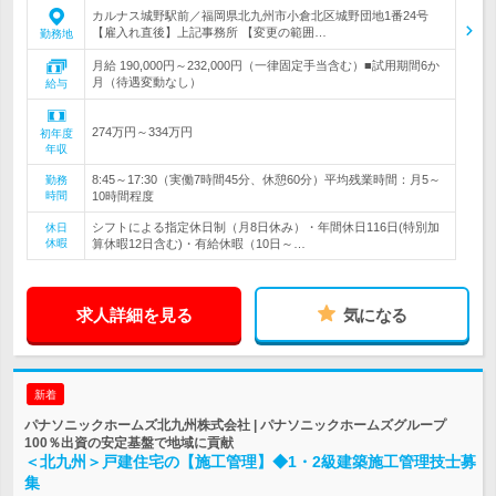
カルナス城野駅前／福岡県北九州市小倉北区城野団地1番24号
【雇入れ直後】上記事務所 【変更の範囲…
勤務地
月給 190,000円～232,000円（一律固定手当含む）■試用期間6か
月（待遇変動なし）
給与
274万円～334万円
初年度
年収
8:45～17:30（実働7時間45分、休憩60分）平均残業時間：月5～
勤務
時間
10時間程度
シフトによる指定休日制（月8日休み）・年間休日116日(特別加
休日
休暇
算休暇12日含む)・有給休暇（10日～…
求人詳細を見る
気になる
新着
パナソニックホームズ北九州株式会社 | パナソニックホームズグループ
100％出資の安定基盤で地域に貢献
＜北九州＞戸建住宅の【施工管理】◆1・2級建築施工管理技士募
集