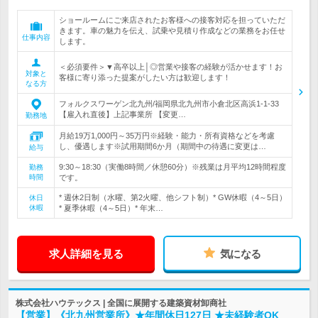
ショールームにご来店されたお客様への接客対応を担っていただ
きます。車の魅力を伝え、試乗や見積り作成などの業務をお任せ
仕事内容
します。
＜必須要件＞▼高卒以上│◎営業や接客の経験が活かせます！お
対象と
客様に寄り添った提案がしたい方は歓迎します！
なる方
フォルクスワーゲン北九州/福岡県北九州市小倉北区高浜1-1-33
【雇入れ直後】上記事業所 【変更…
勤務地
月給19万1,000円～35万円※経験・能力・所有資格などを考慮
し、優遇します※試用期間6か月（期間中の待遇に変更は…
給与
9:30～18:30（実働8時間／休憩60分）※残業は月平均12時間程度
勤務
時間
です。
* 週休2日制（水曜、第2火曜、他シフト制）* GW休暇（4～5日）
休日
休暇
* 夏季休暇（4～5日）* 年末…
求人詳細を見る
気になる
株式会社ハウテックス | 全国に展開する建築資材卸商社
【営業】《北九州営業所》★年間休日127日 ★未経験者OK