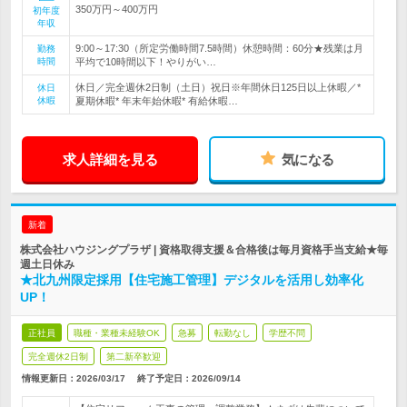
350万円～400万円
初年度
年収
9:00～17:30（所定労働時間7.5時間）休憩時間：60分★残業は月
勤務
時間
平均で10時間以下！やりがい…
休日／完全週休2日制（土日）祝日※年間休日125日以上休暇／*
休日
休暇
夏期休暇* 年末年始休暇* 有給休暇…
求人詳細を見る
気になる
新着
株式会社ハウジングプラザ | 資格取得支援＆合格後は毎月資格手当支給★毎
週土日休み
★北九州限定採用【住宅施工管理】デジタルを活用し効率化
UP！
正社員
職種・業種未経験OK
急募
転勤なし
学歴不問
完全週休2日制
第二新卒歓迎
情報更新日：2026/03/17
終了予定日：
2026/09/14