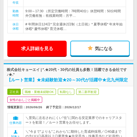
年収
9:00～17:30 （所定労働時間：7時間40分）休憩時間：50分時間
勤務
時間
外労働有無：有残業時間：月平…
# 年間休日124日* 完全週休2日制（土日祝）* 夏季休暇* 年末年始
休日
休暇
休暇* 慶弔休暇* 育児休暇…
求人詳細を見る
気になる
株式会社キョーエイ | *.★20代・30代の社員も多数！活躍できる会社です
♪★.*
【ルート営業】★未経験歓迎★20～30代が活躍中★北九州限定
正社員
職種・業種未経験OK
転勤なし
第二新卒歓迎
女性のおしごと掲載中
情報更新日：2026/06/26
終了予定日：
2026/12/17
＼景気に左右されにくい”住”に関わる安定業界でのキャリアスタ
ートを歓迎！／ルート営業をお任せします。
仕事内容
＼”今まで”よりも”これから”に期待した育成枠採用／◎40歳まで
の方(※)◎高卒以上◎要普免★住宅手当・扶養手当など社員想い
対象と