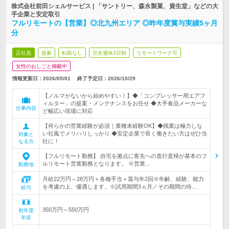
株式会社前田シェルサービス | 「サントリー、森永製菓、資生堂」などの大
手企業と安定取引
フルリモートの【営業】◎北九州エリア ◎昨年度賞与実績5ヶ月
分
正社員
急募
転勤なし
完全週休2日制
リモートワーク可
女性のおしごと掲載中
情報更新日：2026/05/01
終了予定日：
2026/10/29
【ノルマがないから始めやすい！】◆「コンプレッサー用エアフ
ィルター」の提案・メンテナンスをお任せ ◆大手食品メーカーな
仕事内容
ど幅広い現場に対応
【何らかの営業経験が必須｜業種未経験OK】◆残業は極力しな
い社風でメリハリしっかり ◆安定企業で長く働きたい方はぜひ当
対象と
社に！
なる方
【フルリモート勤務】 自宅を拠点に客先への直行直帰が基本のフ
ルリモート営業勤務となります。 ※営業…
勤務地
月給22万円～28万円＋各種手当＋賞与年2回※年齢、経験、能力
を考慮の上、優遇します。※試用期間3ヵ月／その期間の待…
給与
350万円～550万円
初年度
年収