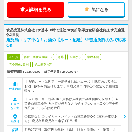
求人詳細を見る
気になる
食品流通株式会社 | ★基本16時で退社 ★免許取得は全額会社負担 ★完全週
休2日制
鹿児島エリア中心！お酒の【ルート配送】※普通免許のみで応募
OK
正社員
職種・業種未経験OK
急募
転勤なし
学歴不問
完全週休2日制
第二新卒歓迎
情報更新日：2026/08/07
終了予定日：
2026/08/27
【 配送ルートは固定！一度覚えればスムーズ 】既存のお客様に
お酒・飲料をお届けします。※鹿児島市内中心の配送で長距離運
仕事内容
転なし
【 未経験・第二新卒OK！資格は入社後に会社負担で取得！ 】★
普通自動車免許 ★お酒が好きな方もそうでない方もOK ◎準中型
対象と
免許持ってる方は尚歓迎
なる方
◇転勤なし ◇マイカー・バイク・自転車通勤OK（無料駐車場あ
り） 鹿児島県鹿児島市南栄4丁目2番…
勤務地
月給22万円～30万円※年齢、経験、能力を考慮の上、優遇しま