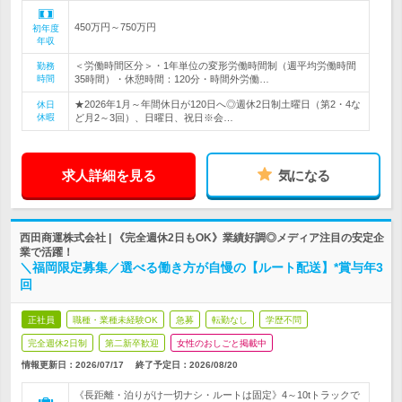
450万円～750万円
初年度
年収
＜労働時間区分＞・1年単位の変形労働時間制（週平均労働時間
勤務
時間
35時間）・休憩時間：120分・時間外労働…
★2026年1月～年間休日が120日へ◎週休2日制土曜日（第2・4な
休日
休暇
ど月2～3回）、日曜日、祝日※会…
求人詳細を見る
気になる
西田商運株式会社 | 《完全週休2日もOK》業績好調◎メディア注目の安定企
業で活躍！
＼福岡限定募集／選べる働き方が自慢の【ルート配送】*賞与年3
回
正社員
職種・業種未経験OK
急募
転勤なし
学歴不問
完全週休2日制
第二新卒歓迎
女性のおしごと掲載中
情報更新日：2026/07/17
終了予定日：
2026/08/20
《長距離・泊りがけ一切ナシ・ルートは固定》4～10tトラックで