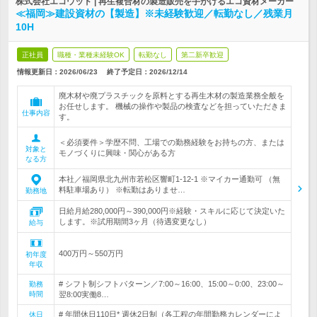
株式会社エコウッド | 再生複合材の製造販売を手がけるエコ資材メーカー
≪福岡≫建設資材の【製造】※未経験歓迎／転勤なし／残業月
10H
正社員
職種・業種未経験OK
転勤なし
第二新卒歓迎
情報更新日：2026/06/23
終了予定日：
2026/12/14
廃木材や廃プラスチックを原料とする再生木材の製造業務全般を
お任せします。 機械の操作や製品の検査などを担っていただきま
仕事内容
す。
＜必須要件＞学歴不問、工場での勤務経験をお持ちの方、または
対象と
モノづくりに興味・関心がある方
なる方
本社／福岡県北九州市若松区響町1-12-1 ※マイカー通勤可 （無
料駐車場あり） ※転勤はありませ…
勤務地
日給月給280,000円～390,000円※経験・スキルに応じて決定いた
します。※試用期間3ヶ月（待遇変更なし）
給与
400万円～550万円
初年度
年収
# シフト制シフトパターン／7:00～16:00、15:00～0:00、23:00～
勤務
時間
翌8:00実働8…
# 年間休日110日* 週休2日制（各工程の年間勤務カレンダーによ
休日