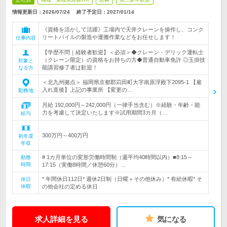
情報更新日：2026/07/24
終了予定日：
2027/01/14
《資格を活かして活躍》工場内で天井クレーンを操作し、コンク
リートパイルの製造や運搬作業などをお任せします！
仕事内容
【学歴不問｜経験者歓迎】＜必須＞◆クレーン・デリック運転士
（クレーン限定）の資格をお持ちの方◆普通自動車免許 ◎玉掛技
対象と
能講習修了者は歓迎！
なる方
＜北九州拠点＞ 福岡県京都郡苅田町大字南原浮殿下2095-1 【雇
入れ直後】上記の事業所 【変更の…
勤務地
月給 192,000円～242,000円（一律手当含む）※経験・年齢・能
力を考慮して決定いたします※試用期間3カ月（…
給与
300万円～400万円
初年度
年収
# 1カ月単位の変形労働時間制（週平均40時間以内）■8:15～
勤務
時間
17:15（実働8時間／休憩60分）…
* 年間休日112日* 週休2日制（日曜＋その他休み）* 有給休暇* そ
休日
休暇
の他会社の定める休日
求人詳細を見る
気になる