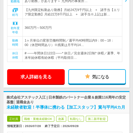
あり勤務」があります＞ 九州内の事業所…
勤務地
【九州限定転勤あり勤務】月給24万9千円以上 + 諸手当【エリ
ア限定勤務】月給22万8千円以上 + 諸手当※上記は新…
給与
360万円～500万円
初年度
年収
1ヶ月単位の変形労働時間制／週平均40時間以内9：00～18：
勤務
時間
00（休憩時間あり）※残業は月平均14…
# ――年間休日122日――* 休日／完全週休2日制* 休暇／夏季、年
休日
休暇
末年始休暇有給休暇（平均取得日…
求人詳細を見る
気になる
株式会社アステック入江 | 日本製鉄のパートナー企業＆創業116周年の安定
基盤│退職金あり
未経験者歓迎！半導体に携わる【加工スタッフ】賞与平均4カ月
正社員
職種・業種未経験OK
急募
転勤なし
第二新卒歓迎
情報更新日：2026/07/28
終了予定日：
2026/09/28