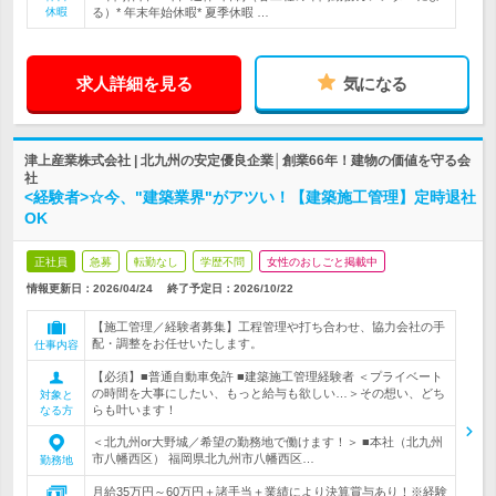
休暇
る）* 年末年始休暇* 夏季休暇 …
求人詳細を見る
気になる
津上産業株式会社 | 北九州の安定優良企業│創業66年！建物の価値を守る会
社
<経験者>☆今、"建築業界"がアツい！【建築施工管理】定時退社
OK
正社員
急募
転勤なし
学歴不問
女性のおしごと掲載中
情報更新日：2026/04/24
終了予定日：
2026/10/22
【施工管理／経験者募集】工程管理や打ち合わせ、協力会社の手
配・調整をお任せいたします。
仕事内容
【必須】■普通自動車免許 ■建築施工管理経験者 ＜プライベート
の時間を大事にしたい、もっと給与も欲しい…＞その想い、どち
対象と
らも叶います！
なる方
＜北九州or大野城／希望の勤務地で働けます！＞ ■本社（北九州
市八幡西区） 福岡県北九州市八幡西区…
勤務地
月給35万円～60万円＋諸手当＋業績により決算賞与あり！※経験