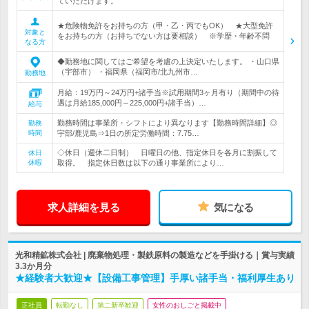
ていただけます。
★危険物免許をお持ちの方（甲・乙・丙でもOK） ★大型免許
対象と
をお持ちの方（お持ちでない方は要相談） ※学歴・年齢不問
なる方
◆勤務地に関してはご希望を考慮の上決定いたします。 ・山口県
（宇部市） ・福岡県（福岡市/北九州市…
勤務地
月給：19万円～24万円+諸手当※試用期間3ヶ月有り（期間中の待
遇は月給185,000円～225,000円+諸手当）…
給与
勤務時間は事業所・シフトにより異なります【勤務時間詳細】◎
勤務
時間
宇部/鹿児島⇒1日の所定労働時間：7.75…
◇休日（週休二日制） 日曜日の他、指定休日を各月に割振して
休日
休暇
取得。 指定休日数は以下の通り事業所により…
求人詳細を見る
気になる
光和精鉱株式会社 | 廃棄物処理・製鉄原料の製造などを手掛ける｜賞与実績
3.3か月分
★経験者大歓迎★【設備工事管理】手厚い諸手当・福利厚生あり
正社員
転勤なし
第二新卒歓迎
女性のおしごと掲載中