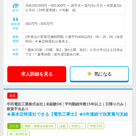
月給240,000円～400,000円 ＋ 諸手当 + 賞与3か月分 + 決算賞与2
か月分（24年度実績）※年齢、経…
給与
360万円～600万円
初年度
年収
1年単位の変形労働時間制 ※週平均40h以内9：00～18：00（休憩
勤務
時間
90分）# ★定時退社が基本＆…
* 週休2日制（日曜、第2・第4土曜、祝日）※月の半分は土日休み
休日
休暇
です！* 夏季休暇（前年度5連休の実…
求人詳細を見る
気になる
新着
半田電設工業株式会社 | 未経験OK│平均勤続年数15年以上｜日帰りのみ｜
家賃手当あり
★基本定時退社できる【電気工事士】★6年連続で決算賞与支給
正社員
職種・業種未経験OK
急募
転勤なし
学歴不問
第二新卒歓迎