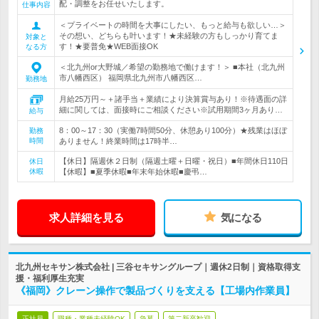
配・調整をお任せいたします。
仕事内容
＜プライベートの時間を大事にしたい、もっと給与も欲しい…＞
その想い、どちらも叶います！★未経験の方もしっかり育てま
対象と
す！★要普免★WEB面接OK
なる方
＜北九州or大野城／希望の勤務地で働けます！＞ ■本社（北九州
市八幡西区） 福岡県北九州市八幡西区…
勤務地
月給25万円～＋諸手当＋業績により決算賞与あり！※待遇面の詳
細に関しては、面接時にご相談ください※試用期間3ヶ月あり…
給与
8：00～17：30（実働7時間50分、休憩あり100分）★残業はほぼ
勤務
時間
ありません！終業時間は17時半…
【休日】隔週休２日制（隔週土曜＋日曜・祝日）■年間休日110日
休日
休暇
【休暇】■夏季休暇■年末年始休暇■慶弔…
求人詳細を見る
気になる
北九州セキサン株式会社 | 三谷セキサングループ｜週休2日制｜資格取得支
援・福利厚生充実
《福岡》クレーン操作で製品づくりを支える【工場内作業員】
正社員
職種・業種未経験OK
急募
第二新卒歓迎