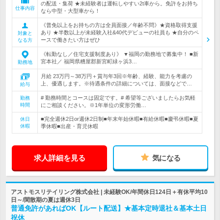
の配送・集荷 ★未経験者は運転しやすい2t車から。免許をお持ち
仕事内容
なら中型・大型車から！
《普免以上をお持ちの方は全員面接／年齢不問》★資格取得支援
あり ★半数以上が未経験入社&40代デビューの社員も ★自分のペ
対象と
ースで働きたい方はぜひ
なる方
《転勤なし／住宅支援制度あり》 ▼福岡の勤務地で募集中！ ■新
宮本社／ 福岡県糟屋郡新宮町緑ヶ浜3…
勤務地
月給 23万円～38万円＋賞与年3回※年齢、経験、能力を考慮の
上、優遇します。※待遇条件の詳細については、面接などで…
給与
# 勤務時間とコースは固定です。# 希望等ございましたらお気軽
勤務
時間
にご相談ください。※1年単位の変形労働…
■完全週休2日or週休2日制■年末年始休暇■有給休暇■慶弔休暇■夏
休日
休暇
季休暇■出産・育児休暇
求人詳細を見る
気になる
アストモスリテイリング株式会社 | 未経験OK/年間休日124日＋有休平均10
日～/閑散期の夏は週休3日
普通免許があればOK【ルート配送】★基本定時退社＆基本土日
祝休