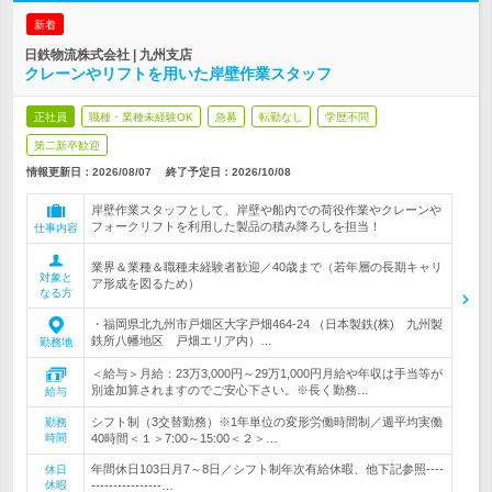
新着
日鉄物流株式会社 | 九州支店
クレーンやリフトを用いた岸壁作業スタッフ
正社員
職種・業種未経験OK
急募
転勤なし
学歴不問
第二新卒歓迎
情報更新日：2026/08/07
終了予定日：
2026/10/08
岸壁作業スタッフとして、岸壁や船内での荷役作業やクレーンや
フォークリフトを利用した製品の積み降ろしを担当！
仕事内容
業界＆業種＆職種未経験者歓迎／40歳まで（若年層の長期キャリ
対象と
ア形成を図るため）
なる方
・福岡県北九州市戸畑区大字戸畑464-24 （日本製鉄(株) 九州製
鉄所八幡地区 戸畑エリア内）…
勤務地
＜給与＞月給：23万3,000円～29万1,000円月給や年収は手当等が
別途加算されますのでご安心下さい。※長く勤務…
給与
シフト制（3交替勤務）※1年単位の変形労働時間制／週平均実働
勤務
時間
40時間＜１＞7:00～15:00＜２＞…
年間休日103日月7～8日／シフト制年次有給休暇、他下記参照----
休日
休暇
----------------…