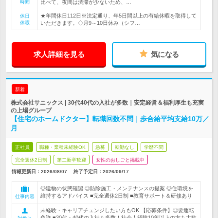
時間
比べて、夜間は渋滞が少ないため、…
★年間休日112日※法定通り、年5日間以上の有給休暇を取得して
休日
休暇
いただきます。◇月9～10日休み（シフ…
求人詳細を見る
気になる
新着
株式会社サニックス | 30代40代の入社が多数｜安定経営＆福利厚生も充実
の上場グループ
【住宅のホームドクター】転職回数不問｜歩合給平均支給10万／
月
正社員
職種・業種未経験OK
急募
転勤なし
学歴不問
完全週休2日制
第二新卒歓迎
女性のおしごと掲載中
情報更新日：2026/08/07
終了予定日：
2026/09/17
◎建物の状態確認 ◎防除施工・メンテナンスの提案 ◎住環境を
維持するアドバイス ■完全週休2日制 ■教育サポート＆研修あり
仕事内容
未経験・キャリアチェンジしたい方もOK 【応募条件】◎要運転
免許 ■30代・40代の入社も多数！社会人経験10年以上の方も大歓