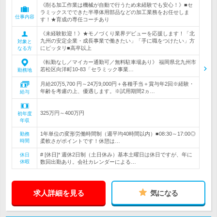
《削る加工作業は機械が自動で行うため未経験でも安心！》■セ
ラミックスでできた半導体用部品などの加工業務をお任せしま
仕事内容
す！★育成の専任コーチあり
《未経験歓迎！》★モノづくり業界デビューを応援します！「北
九州の安定企業・成長事業で働きたい」「手に職をつけたい」方
対象と
にピッタリ■高卒以上
なる方
《転勤なし／マイカー通勤可／無料駐車場あり》 福岡県北九州市
若松区向洋町10-83「セラミック事業…
勤務地
月給20万5,700 円～24万9,000円＋各種手当＋賞与年2回※経験・
年齢を考慮の上、優遇します。※試用期間2ヵ…
給与
325万円～400万円
初年度
年収
1年単位の変形労働時間制（週平均40時間以内）■08:30～17:00◎
勤務
時間
柔軟さがポイントです！休憩は…
# [休日]* 週休2日制（土日休み）基本土曜日は休日ですが、年に
休日
休暇
数回出勤あり。会社カレンダーによる…
求人詳細を見る
気になる