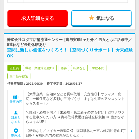
求人詳細を見る
気になる
株式会社コダマ店舗流通センター | 賞与実績5ヶ月分／ 男女ともに活躍中／
6連休など長期休暇あり
空間に新しい価値をつくろう！【空間づくりサポート】★未経験
OK
正社員
職種・業種未経験OK
急募
転勤なし
学歴不問
第二新卒歓迎
情報更新日：2026/06/30
終了予定日：
2026/08/27
【大手企業・自治体などと長年取引！安定性◎】オフィス・病
院・一般住宅など多彩な空間づくり！まずは先輩のアシスタント
仕事内容
からスタート♪
＼性別・経験不問／【未経験・第二新卒の方もぜひ】◎ワクワク
する仕事がしたい方 ★資格取得費用は会社全額負担 ⇒ 働きなが
対象と
らスキルUP！
なる方
【転勤なし／マイカー通勤OK】 福岡県北九州市八幡西区青山1丁
目8-7 ★福岡県内の案件がほとんど…
勤務地