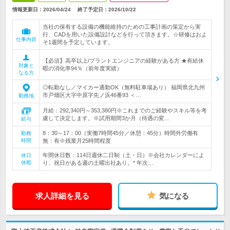
情報更新日：2026/04/24
終了予定日：
2026/10/22
当社の保有する設備の機能維持のための工事計画の策定から実
行、CADを用いた設備設計などを行って頂きます。☆研修はおよ
仕事内容
そ1週間を予定しています。
【必須】高卒以上/プラントエンジニアの経験がある方 ★有給休
対象と
暇の消化率94％（前年度実績）
なる方
◎転勤なし／マイカー通勤OK（無料駐車場あり） 福岡県北九州
市戸畑区大字中原字先ノ浜46番93 ＜…
勤務地
月給：292,340円～353,380円※これまでのご経験やスキル等を考
慮して決定します。※試用期間3か月（待遇の変…
給与
8：30～17：00（実働7時間45分／休憩：45分）時間外労働有
勤務
時間
無：有※残業月25時間程度
年間休日数：114日週休二日制（土・日）※会社カレンダーによ
休日
休暇
り、祝日がある週の土曜出社あり。* 年次…
求人詳細を見る
気になる