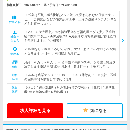
情報更新日：2026/08/07
終了予定日：
2026/10/08
＜ 残業は平均10時間以内／AIに取って変わられない仕事です ＞
ビル・公共施設などの電気設備工事、工場の設備メンテナンスな
仕事内容
どをお任せします。
＜ 20～30代活躍中／住宅補助手当など福利厚生が充実／平均勤
続年数15年以上＞★未経験OK ★経験者や資格取得者は前職給与
対象と
を考慮しますのでご相談を
なる方
＜ 転勤なし／希望に応じて 福岡、大分、熊本 のいずれかへ配属
となります ＞ 本社／福岡県北九州市…
勤務地
月給：20万円～40万円 ＋ 諸手当※年齢やスキルを考慮し待遇を
決定します※試用期間3ヵ月あり（賃金同一）【モデル年…
給与
＜ 基本は残業ナシ ＞* 8：10～17：00（休憩あり）※会社～現場
勤務
時間
の移動時間を換算して早めに仕事…
【休日】* 週休2日制（月8~9日程度の交替休）【休暇】* 夏季休
休日
休暇
暇* 年末年始休暇* 有給休暇（1…
求人詳細を見る
気になる