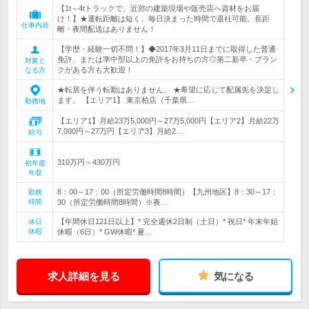
【1t～4tトラックで、近郊の建築現場や販売店へ資材をお届
け！】★運転距離は短く、毎日決まった時間で退社可能。長距
仕事内容
離・夜間配送はありません！
【学歴・経験一切不問！】◆2017年3月11日までに取得した普通
免許、または準中型以上の免許をお持ちの方◎第二新卒・ブラン
対象と
クがある方も大歓迎！
なる方
★転居を伴う転勤はありません。 ★希望に応じて配属先を決定し
ます。 【エリア1】 東京柏店（千葉県…
勤務地
【エリア1】月給23万5,000円～27万5,000円【エリア2】月給22万
7,000円～27万円【エリア3】月給2…
給与
310万円～430万円
初年度
年収
8：00～17：00（所定労働時間8時間）【九州地区】8：30～17：
勤務
時間
30（所定労働時間8時間）※夜…
【年間休日121日以上】* 完全週休2日制（土日）* 祝日* 年末年始
休日
休暇
休暇（6日）* GW休暇* 夏…
求人詳細を見る
気になる