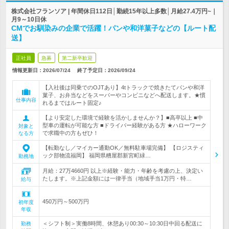
株式会社フランソア | 年間休日112日│勤続15年以上多数│月給27.4万円~｜
月9～10日休
CMでお馴染みの企業で活躍！パンや和洋菓子などの【ルート配
送】
正社員
急募
第二新卒歓迎
情報更新日：2026/07/24
終了予定日：
2026/09/24
【入社後は同乗でのOJTあり】4tトラックで焼きたてパンや和洋
菓子、お弁当などをスーパーやコンビニなどへ配送します。★慣
仕事内容
れるまではルート固定♪
【より安定した環境で経験を活かしませんか？】■高卒以上 ■中
型車の運転が可能な方 ■ドライバー経験がある方 ★ハローワーク
対象と
で求職中の方もぜひ！
なる方
【転勤なし／マイカー通勤OK／無料駐車場完備】 【ロジスティ
ック部物流福岡】 福岡県糟屋郡新宮町緑…
勤務地
月給：27万4660円 以上※経験・能力・年齢を考慮の上、決定い
たします。※上記金額には一律手当（地域手当1万円・特…
給与
450万円～500万円
初年度
年収
＜シフト制＞実働8時間、休憩あり00:30～10:30日中回る配送に
勤務