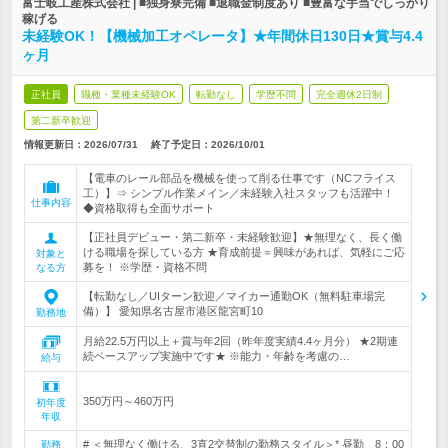
富士岐工産株式会社 | ■独身寮完備 ■退職金制度あり ■豊富な手当でしっかり
稼げる
未経験OK！【機械加工オペレータ】★年間休日130日★賞与4.4
ヶ月
正社員
職種・業種未経験OK
転勤なし
学歴不問
完全週休2日制
第二新卒歓迎
情報更新日：2026/07/31
終了予定日：
2026/10/01
【電車のレール部品を機械を使って削る仕事です（NCフライス
工）】⇒ シンプル作業メイン／未経験入社スタッフも活躍中！
仕事内容
◆資格取得も全面サポート
【正社員デビュー・第二新卒・未経験歓迎】★無理なく、長く働
ける職場を探している方 ★育成前提＝興味があれば、気軽にご応
対象と
募を！ ※学歴・資格不問
なる方
【転勤なし／UIターン歓迎／マイカー通勤OK（無料駐車場完
備）】 愛知県名古屋市港区龍宮町10
勤務地
月給22.5万円以上＋賞与年2回（昨年度実績4.4ヶ月分） ★2期連
続ベースアップ実施中です★ ※能力・年齢を考慮の…
給与
350万円～460万円
初年度
年収
# ＜無理なく働ける、3直2交替制の勤務スタイル＞* 昼勤 8：00
勤務