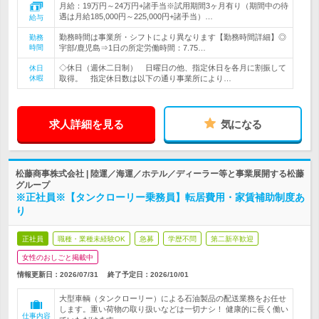
月給：19万円～24万円+諸手当※試用期間3ヶ月有り（期間中の待
遇は月給185,000円～225,000円+諸手当）…
給与
勤務時間は事業所・シフトにより異なります【勤務時間詳細】◎
勤務
時間
宇部/鹿児島⇒1日の所定労働時間：7.75…
◇休日（週休二日制） 日曜日の他、指定休日を各月に割振して
休日
休暇
取得。 指定休日数は以下の通り事業所により…
求人詳細を見る
気になる
松藤商事株式会社 | 陸運／海運／ホテル／ディーラー等と事業展開する松藤
グループ
※正社員※【タンクローリー乗務員】転居費用・家賃補助制度あ
り
正社員
職種・業種未経験OK
急募
学歴不問
第二新卒歓迎
女性のおしごと掲載中
情報更新日：2026/07/31
終了予定日：
2026/10/01
大型車輌（タンクローリー）による石油製品の配送業務をお任せ
します。重い荷物の取り扱いなどは一切ナシ！ 健康的に長く働い
仕事内容