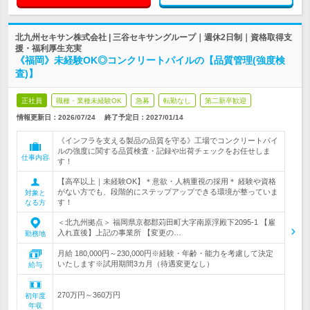
北九州セキサン株式会社 | 三谷セキサングループ｜週休2日制｜資格取得支
援・福利厚生充実
《福岡》未経験OK◎コンクリートパイルの【品質管理(強度検
査)】
正社員
職種・業種未経験OK
急募
転勤なし
第二新卒歓迎
情報更新日：2026/07/24
終了予定日：
2027/01/14
《インフラを支える製品の品質を守る》工場でコンクリートパイ
ルの強度に関する品質検査・記録や出荷チェックをお任せしま
仕事内容
す！
【高卒以上｜未経験OK】＊意欲・人柄重視の採用＊ 経験や資格
がない方でも、段階的にステップアップできる環境が整っていま
対象と
す！
なる方
＜北九州拠点＞ 福岡県京都郡苅田町大字南原浮殿下2095-1 【雇
入れ直後】上記の事業所 【変更の…
勤務地
月給 180,000円～230,000円※経験・年齢・能力を考慮して決定
いたします※試用期間3カ月（待遇変更なし）
給与
270万円～360万円
初年度
年収