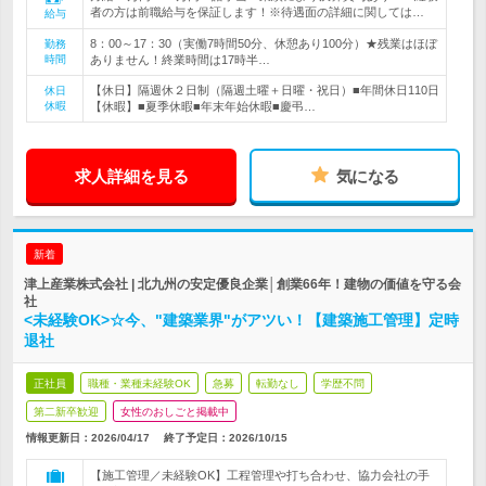
者の方は前職給与を保証します！※待遇面の詳細に関しては…
給与
8：00～17：30（実働7時間50分、休憩あり100分）★残業はほぼ
勤務
時間
ありません！終業時間は17時半…
【休日】隔週休２日制（隔週土曜＋日曜・祝日）■年間休日110日
休日
休暇
【休暇】■夏季休暇■年末年始休暇■慶弔…
求人詳細を見る
気になる
新着
津上産業株式会社 | 北九州の安定優良企業│創業66年！建物の価値を守る会
社
<未経験OK>☆今、"建築業界"がアツい！【建築施工管理】定時
退社
正社員
職種・業種未経験OK
急募
転勤なし
学歴不問
第二新卒歓迎
女性のおしごと掲載中
情報更新日：2026/04/17
終了予定日：
2026/10/15
【施工管理／未経験OK】工程管理や打ち合わせ、協力会社の手