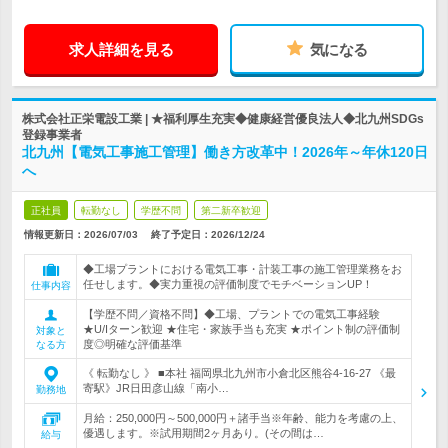
求人詳細を見る
気になる
株式会社正栄電設工業 | ★福利厚生充実◆健康経営優良法人◆北九州SDGs
登録事業者
北九州【電気工事施工管理】働き方改革中！2026年～年休120日
へ
正社員
転勤なし
学歴不問
第二新卒歓迎
情報更新日：2026/07/03
終了予定日：
2026/12/24
◆工場プラントにおける電気工事・計装工事の施工管理業務をお
任せします。◆実力重視の評価制度でモチベーションUP！
仕事内容
【学歴不問／資格不問】◆工場、プラントでの電気工事経験
★U/Iターン歓迎 ★住宅・家族手当も充実 ★ポイント制の評価制
対象と
度◎明確な評価基準
なる方
《 転勤なし 》 ■本社 福岡県北九州市小倉北区熊谷4-16-27 《最
寄駅》JR日田彦山線「南小…
勤務地
月給：250,000円～500,000円＋諸手当※年齢、能力を考慮の上、
優遇します。※試用期間2ヶ月あり。(その間は…
給与