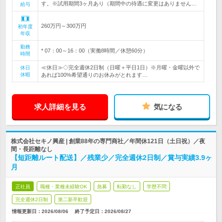
す。※試用期間3ヶ月あり（期間中の待遇に変更はありません…
給与
260万円～300万円
初年度
年収
勤務
* 07：00～16：00（実働8時間／休憩60分）
時間
≪休日≫◇完全週休2日制（日曜＋平日1日）※月曜・金曜以外で
休日
休暇
あれば100%希望通りのお休みがとれます…
求人詳細を見る
気になる
株式会社セキノ興産 | 創業88年の専門商社／年間休121日（土日祝）／夜
間・長距離なし
【短距離ルート配送】／残業少／完全週休2日制／賞与実績3.9ヶ
月
正社員
職種・業種未経験OK
急募
転勤なし
学歴不問
完全週休2日制
第二新卒歓迎
情報更新日：2026/08/06
終了予定日：
2026/08/27