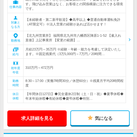
す。飛び込み営業はなく、お客様との関係構築に注力できる環境
仕事内容
です。
【未経験者・第二新卒歓迎】◆高卒以上 ◆普通自動車運転免許
対象と
（AT限定可）※法人営業の経験があれば活かせます！
なる方
【北九州営業所】 福岡県北九州市八幡西区陣原1-1-52 【雇入れ
直後】上記事業所 【変更の範囲】…
勤務地
月給23万円～35万円 ※経験・年齢・能力を考慮して決定いたし
ます。※固定残業代（3万5,000円～7万円／20時間…
給与
310万円～472万円
初年度
年収
8:30～17:00（実働7時間30分／休憩60分）※残業月平均20時間程
勤務
時間
度
【年間休日127日】◆完全週休2日制（土・日・祝）◆夏季休暇◆
休日
休暇
年末年始休暇◆有給休暇◆慶弔休暇◆特別…
求人詳細を見る
気になる