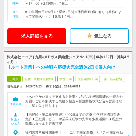
時間
～17：00（休憩60分）* 夜…
# ＜年間休日130日＞* 週休2日制※休日出勤 稀に有り（業務によ
休日
休暇
って変動あり）# 【休暇】* 有…
求人詳細を見る
気になる
株式会社エコア | 九州のLPガス供給量シェアNo.1(※)│年休122日・賞与4.5
ヶ月～
【ルート営業】への挑戦を応援★完全週休2日※個人向け
正社員
職種・業種未経験OK
学歴不問
完全週休2日制
第二新卒歓迎
情報更新日：2026/07/23
終了予定日：
2026/08/27
《あたたかい日々を支えるお仕事》LPガスや機器関連の手続きや
お困りごとを解決する業務を担当★新規開拓や飛び込み営業はな
仕事内容
し！契約先を回ります
【未経験・第二新卒歓迎】◎40歳までの方※ ◎学歴不問◎普通
免許★正社員デビューや業界未経験の先輩も多数活躍中★理想の
対象と
勤務スタイルを選択可能
なる方
福岡営業所積極採用中！ ＜「エリア限定勤務」と「九州限定転勤