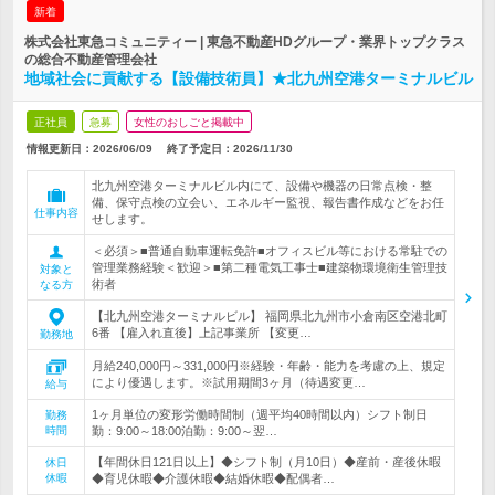
新着
株式会社東急コミュニティー | 東急不動産HDグループ・業界トップクラス
の総合不動産管理会社
地域社会に貢献する【設備技術員】★北九州空港ターミナルビル
正社員
急募
女性のおしごと掲載中
情報更新日：2026/06/09
終了予定日：
2026/11/30
北九州空港ターミナルビル内にて、設備や機器の日常点検・整
備、保守点検の立会い、エネルギー監視、報告書作成などをお任
仕事内容
せします。
＜必須＞■普通自動車運転免許■オフィスビル等における常駐での
管理業務経験＜歓迎＞■第二種電気工事士■建築物環境衛生管理技
対象と
術者
なる方
【北九州空港ターミナルビル】 福岡県北九州市小倉南区空港北町
6番 【雇入れ直後】上記事業所 【変更…
勤務地
月給240,000円～331,000円※経験・年齢・能力を考慮の上、規定
により優遇します。※試用期間3ヶ月（待遇変更…
給与
1ヶ月単位の変形労働時間制（週平均40時間以内）シフト制日
勤務
時間
勤：9:00～18:00泊勤：9:00～翌…
【年間休日121日以上】◆シフト制（月10日）◆産前・産後休暇
休日
休暇
◆育児休暇◆介護休暇◆結婚休暇◆配偶者…