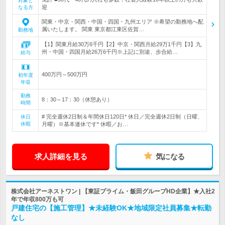
対象と
迎
なる方
関東・中京・関西・中国・四国・九州エリア ※希望の勤務地へ配
属いたします。 関東 東京都江東区佐賀…
勤務地
【1】関東月給30万6千円【2】中京・関西月給29万1千円【3】九
州・中国・四国月給26万6千円※上記に別途、歩合給…
給与
400万円～500万円
初年度
年収
勤務
8：30～17：30（休憩あり）
時間
# 完全週休2日制＆年間休日120日* 休日／完全週休2日制（日曜、
休日
休暇
月曜）※基本連休です* 休暇／お…
求人詳細を見る
気になる
株式会社アーネストワン | 【東証プライム・飯田グループHD企業】★入社2
年で年収800万も可
戸建住宅の【施工管理】★未経験OK★地域限定社員募集★転勤
なし