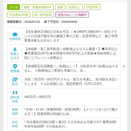
正社員
職種・業種未経験OK
急募
転勤なし
学歴不問
完全週休2日制
第二新卒歓迎
女性のおしごと掲載中
情報更新日：2026/07/31
終了予定日：
2026/09/03
【完全週休2日制(土日休み可)】＜★18時PC自動OFF＞自社ブラ
ンドの分譲戸建住宅の建築工事の工程・品質管理など、施工管理
仕事内容
業務全般をお任せします。
【未経験・第二新卒歓迎！経験者はもちろん優遇！】◆高卒以上
◆普通免許(AT可)★年間賞与300万円以上の実績★有給休暇とは
対象と
別にリフレッシュ休暇あり
なる方
【地域限定社員募集！／転勤なし！】 ※転居を伴う転勤はありま
せん。 ※勤務地はご希望を考慮の上、決…
勤務地
月給：30万円～56万円※スキル・能力を考慮し、給与額を決定い
たします。※上記金額には、固定残業代（5万5,213円…
給与
446万円～800万円
初年度
年収
* 8:00～17:00（実働8時間・休憩1時間）【メリハリをつけて働け
勤務
時間
ます！】残業時間の削減のため…
* 完全週休2日制(日曜＋週1日 ※土日休みも可能です)* 夏季休暇*
休日
休暇
年末年始休暇* その他会社の…