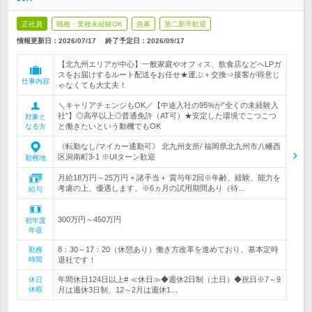
正社員
職種・業種未経験OK
急募
第二新卒歓迎
情報更新日：2026/07/17
終了予定日：
2026/09/17
【北九州エリアが中心】一般家庭やオフィス、飲食店などへLPガ
スをお届けするルート配送をお任せ★運ぶ＋交換⇒接客が得意じ
仕事内容
ゃなくても大丈夫！
＼キャリアチェンジもOK／【中途入社の95%が”全くの未経験入
社"】◎高卒以上◎普通免許（AT可）★安定した環境でこつこつ
対象と
と働きたいという動機でもOK
なる方
《転勤なし/マイカー通勤可》 北九州支所/ 福岡県北九州市八幡西
区洞南町3-1 ※UIターン歓迎
勤務地
月給18万円～25万円 + 諸手当＋ 賞与年2回※年齢、経験、能力を
考慮の上、優遇します。※6ヵ月の試用期間あり（待…
給与
300万円～450万円
初年度
年収
8：30～17：20（休憩あり）働き方改革を進めており、基本定時
勤務
時間
退社です！
年間休日124日以上# ≪休日≫◆週休2日制（土日）◆祝日※7～9
休日
休暇
月は週休3日制、12～2月は週休1…