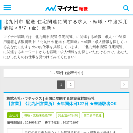
北九州市 配送 住宅関連に関する求人・転職・中途採用
情報＜8/7（金）更新＞
マイナビ転職では「北九州市 配送 住宅関連」に関連する転職・求人・中途採
用情報を多数掲載中!「北九州市 配送 住宅関連」の転職・求人情報を探してい
るあなたにおすすめのお仕事を掲載しています。「北九州市 配送 住宅関連」
に関連するキーワードからも転職・求人情報をお探しいただけるので、あなた
にぴったりのお仕事を見つけてみてください!
1～50件 (全85件中)
1
2
株式会社ハウテックス | 全国に展開する建築資材卸商社
【営業】《北九州営業所》★年間休日127日 ★未経験者OK
正社員
職種・業種未経験OK
完全週休2日制
第二新卒歓迎
情報更新日：2026/07/17
終了予定日：
2027/01/07
既存の取引先を中心とした建築資材のルート提案をお任せしま