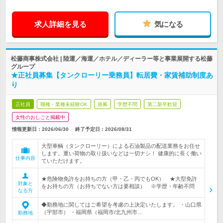
求人詳細を見る
気になる
松藤商事株式会社 | 陸運／海運／ホテル／ディーラー等と事業展開する松藤
グループ
★正社員募集【タンクローリー乗務員】転居費・家賃補助制度あ
り
正社員
職種・業種未経験OK
急募
学歴不問
第二新卒歓迎
女性のおしごと掲載中
情報更新日：2026/06/30
終了予定日：
2026/08/31
大型車輌（タンクローリー）による石油製品の配送業務をお任せ
します。重い荷物の取り扱いなどは一切ナシ！ 健康的に長く働い
仕事内容
ていただけます。
★危険物免許をお持ちの方（甲・乙・丙でもOK） ★大型免許
対象と
をお持ちの方（お持ちでない方は要相談） ※学歴・年齢不問
なる方
◆勤務地に関してはご希望を考慮の上決定いたします。 ・山口県
（宇部市） ・福岡県（福岡市/北九州市…
勤務地