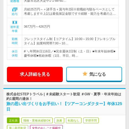
大阪市北区大淀中1-1-88-60…
勤務地
月給25万円～＋諸手当＋賞与年2回※前職給与額をベースとして
考慮します※上記は最低保証金額です※経験・能力を考慮の上…
給与
367万円～426万円
初年度
年収
フレックスタイム制【コアタイム】10:00～15:00【フレキシブル
勤務
時間
タイム】始業時間帯7:00～10…
# ＼年間休日116日／■完全週休2日制（土・日）■年末年始休暇■
休日
休暇
慶弔休暇■有給休暇（1日、半日、時…
求人詳細を見る
気になる
株式会社STEPトラベル | ＃未経験スタート歓迎 ＃GW・夏季・年末年始は
約1週間の連休！
旅の思い出づくりをお手伝い！【ツアーコンダクター】年休125
日
正社員
職種・業種未経験OK
急募
転勤なし
学歴不問
第二新卒歓迎
女性のおしごと掲載中