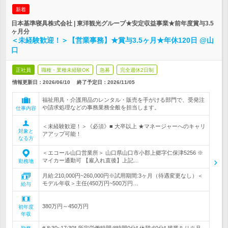
新着
日本基準寝具株式会社 | 東洋観光グループ★安定収益事業★前年度賞与3.5
ヶ月分
＜未経験歓迎！＞【営業事務】★賞与3.5ヶ月★年休120日 @山
口
正社員
職種・業種未経験OK
急募
完全週休2日制
情報更新日：2026/06/10
終了予定日：
2026/11/05
福祉用具・介護用品のレンタル・販売を手がける部門で、受発注
や請求処理などの事務業務全般を担当します。
仕事内容
＜未経験歓迎！＞《必須》■ 大卒以上 ★マネージャーへのキャリ
対象と
アアップ可能！
なる方
＜エコール山口営業所＞ 山口県山口市小郡上郷字仁保津5256 ※
マイカー通勤可 【雇入れ直後】上記…
勤務地
月給:210,000円~260,000円※試用期間:3ヶ月（待遇変更なし）＜
モデル年収＞主任(450万円~500万円…
給与
380万円～450万円
初年度
年収