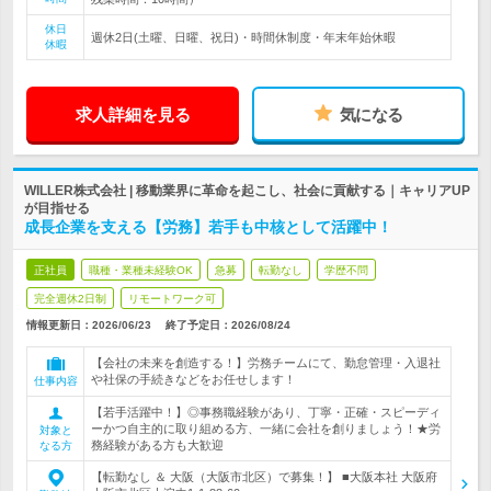
休日
週休2日(土曜、日曜、祝日)・時間休制度・年末年始休暇
休暇
求人詳細を見る
気になる
WILLER株式会社 | 移動業界に革命を起こし、社会に貢献する｜キャリアUP
が目指せる
成長企業を支える【労務】若手も中核として活躍中！
正社員
職種・業種未経験OK
急募
転勤なし
学歴不問
完全週休2日制
リモートワーク可
情報更新日：2026/06/23
終了予定日：
2026/08/24
【会社の未来を創造する！】労務チームにて、勤怠管理・入退社
や社保の手続きなどをお任せします！
仕事内容
【若手活躍中！】◎事務職経験があり、丁寧・正確・スピーディ
ーかつ自主的に取り組める方、一緒に会社を創りましょう！★労
対象と
務経験がある方も大歓迎
なる方
【転勤なし ＆ 大阪（大阪市北区）で募集！】 ■大阪本社 大阪府