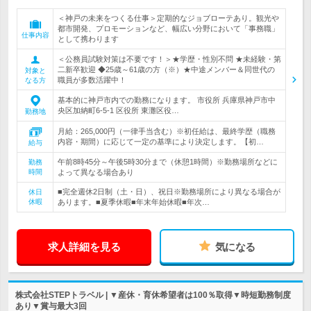
＜神戸の未来をつくる仕事＞定期的なジョブローテあり。観光や
都市開発、プロモーションなど、幅広い分野において「事務職」
仕事内容
として携わります
＜公務員試験対策は不要です！＞★学歴・性別不問 ★未経験・第
二新卒歓迎 ◆25歳～61歳の方（※）★中途メンバー＆同世代の
対象と
職員が多数活躍中！
なる方
基本的に神戸市内での勤務になります。 市役所 兵庫県神戸市中
央区加納町6-5-1 区役所 東灘区役…
勤務地
月給：265,000円（一律手当含む）※初任給は、最終学歴（職務
内容・期間）に応じて一定の基準により決定します。【初…
給与
午前8時45分～午後5時30分まで（休憩1時間）※勤務場所などに
勤務
時間
よって異なる場合あり
■完全週休2日制（土・日）、祝日※勤務場所により異なる場合が
休日
休暇
あります。■夏季休暇■年末年始休暇■年次…
求人詳細を見る
気になる
株式会社STEPトラベル | ▼産休・育休希望者は100％取得▼時短勤務制度
あり▼賞与最大3回