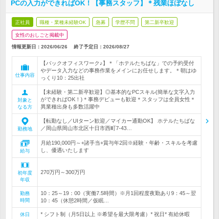
PCの入力ができればOK！【事務スタッフ】＊残業ほぼなし
正社員
職種・業種未経験OK
急募
学歴不問
第二新卒歓迎
女性のおしごと掲載中
情報更新日：2026/06/26
終了予定日：
2026/08/27
【バックオフィスワーク♪】＊「ホテルたちばな」での予約受付
やデータ入力などの事務作業をメインにお任せします。＊朝はゆ
仕事内容
っくり10：25出社
【未経験・第二新卒歓迎】◎基本的なPCスキル(簡単な文字入力
ができればOK！)＊事務デビューも歓迎＊スタッフは全員女性＊
対象と
異業種出身も多数活躍中
なる方
【転勤なし／UIターン歓迎／マイカー通勤OK】 ホテルたちばな
／岡山県岡山市北区十日市西町7-43…
勤務地
月給190,000円～+諸手当+賞与年2回※経験・年齢・スキルを考慮
し、優遇いたします
給与
270万円～300万円
初年度
年収
10：25～19：00（実働7.5時間）※月1回程度夜勤あり9：45～翌
勤務
時間
10：45（休憩2時間／仮眠…
* シフト制（月5日以上 ※希望を最大限考慮）* 祝日* 有給休暇
休日