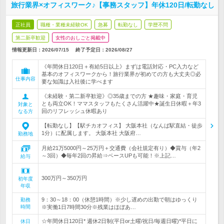
旅行業界×オフィスワーク♪【事務スタッフ】年休120日/転勤なし
正社員
職種・業種未経験OK
急募
転勤なし
学歴不問
第二新卒歓迎
女性のおしごと掲載中
情報更新日：2026/07/15
終了予定日：
2026/08/27
《年間休日120日＋有給5日以上》まずは電話対応・PC入力など
基本のオフィスワークから！旅行業界が初めての方も大丈夫◎必
仕事内容
要な知識は入社後に学べます
《未経験・第二新卒歓迎》◎35歳までの方 ★趣味・家庭・育児
とも両立OK！ママスタッフもたくさん活躍中★誕生日休暇＋年3
対象と
回のリフレッシュ休暇あり
なる方
【転勤なし】【駅チカオフィス】 大阪本社（なんば駅直結・徒歩
1分）に配属します。 大阪本社 大阪府…
勤務地
月給21万5000円～25万円＋交通費（会社規定有り）◆賞与（年2
～3回）◆毎年2回の昇給⇒ベースUPも可能！※上記…
給与
300万円～350万円
初年度
年収
9：30～18：00（休憩1時間）※少し遅めの出勤で朝はゆっくり
勤務
時間
※実働1日7時間30分※残業はほぼあ…
☆年間休日120日* 週休2日制(平日or土曜/祝日/毎週日曜)*平日に
休日