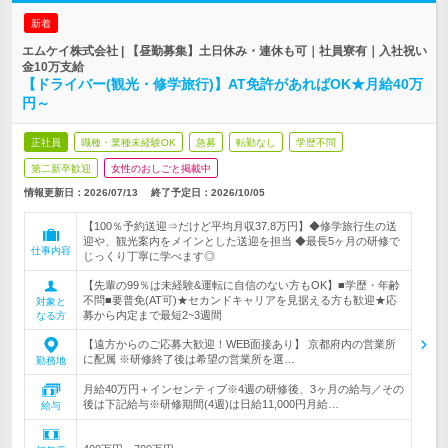
新着
エムケイ株式会社 | 【昼勤募集】土日休み・連休も可｜社員寮有｜入社祝い
金10万支給
【ドライバー(観光・修学旅行)】AT免許があればOK★月給40万
円～
正社員
職種・業種未経験OK
急募
転勤なし
学歴不問
第二新卒歓迎
女性のおしごと掲載中
情報更新日：2026/07/13
終了予定日：
2026/10/05
【100％予約送迎⇒だけど平均月収37.8万円】◆修学旅行生の送
迎や、観光案内をメインとした送迎を担当 ◆最長5ヶ月の研修で
仕事内容
じっくり丁寧に学べます◎
【先輩の99％は未経験&運転に自信のない方もOK】■学歴・年齢
不問■要普免(AT可)★セカンドキャリアを見据える方も歓迎★応
対象と
募から内定まで最短2~3週間
なる方
【遠方からのご応募大歓迎！WEB面接あり】 京都府内の営業所
に配属 ※研修終了後は希望の営業所を選…
勤務地
月給40万円＋インセンティブ※4週の研修後、3ヶ月の給与／その
後は下記給与※研修期間(4週)は日給11,000円月給…
給与