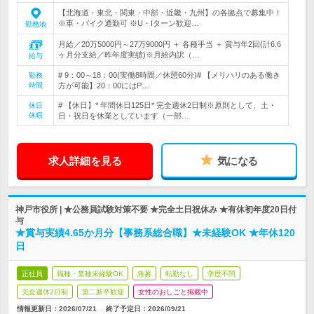
【北海道・東北・関東・中部・近畿・九州】の各拠点で募集中！
※車・バイク通勤可 ※U・Iターン歓迎…
勤務地
月給／20万5000円～27万9000円 ＋ 各種手当 ＋ 賞与年2回(計6.6
ヶ月分支給／昨年度実績)※月給内訳（…
給与
# 9：00～18：00(実働8時間／休憩60分)# 【メリハリのある働き
勤務
時間
方が可能】20：00にはP…
# 【休日】* 年間休日125日* 完全週休2日制※原則として、土・
休日
休暇
日・祝日を休業としています（一部…
求人詳細を見る
気になる
神戸市役所 | ★公務員試験対策不要 ★完全土日祝休み ★有休初年度20日付
与
★賞与実績4.65か月分【事務系総合職】★未経験OK ★年休120
日
正社員
職種・業種未経験OK
急募
転勤なし
学歴不問
完全週休2日制
第二新卒歓迎
女性のおしごと掲載中
情報更新日：2026/07/21
終了予定日：
2026/09/21