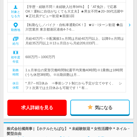
【学歴・経験不問！未経験入社率94%】【「AT免許」で応募
OK！運転に自信がなくても大丈夫】★男女不問★20~30代活躍中
対象と
★正社員デビュー歓迎★面接1回
なる方
【転勤なし／バイク・自転車通勤OK！】 ★U・Iターン歓迎 ◆品
川営業所 東京都港区港南4-7-6…
勤務地
月給40万円～※配属後3ヵ月間は月給40万円以上、以降9ヵ月間は
月給35万円以上※13ヵ月目から月給209,033円…
給与
600万円～1000万円
初年度
年収
1ヵ月単位の変形労働時間制(週平均実働40時間)※1乗務は18時間
勤務
時間
(うち休憩3時間)。※出勤回数は月…
* 月7～8日休み ⇒事前シフト制だから予定が立てやすく、 シ
休日
休暇
フト次第では土日休みも可能です！* 有…
求人詳細を見る
気になる
株式会社橘商事 | 【ホテルたちばな】＊未経験歓迎＊女性活躍中＊ネイル・
髪型自由