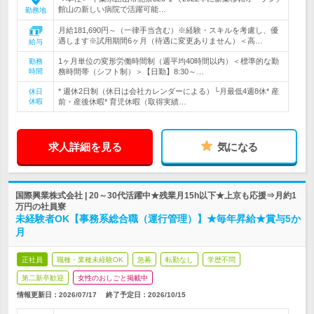
館山の新しい病院で活躍可能…
勤務地
月給181,690円～（一律手当含む）※経験・スキルを考慮し、優
遇します※試用期間6ヶ月（待遇に変更ありません）＜高…
給与
1ヶ月単位の変形労働時間制（週平均40時間以内）＜標準的な勤
勤務
時間
務時間帯（シフト制）＞【日勤】8:30～…
* 週休2日制（休日は会社カレンダーによる）└月最低4週8休* 産
休日
休暇
前・産後休暇* 育児休暇（取得実績…
求人詳細を見る
気になる
国際興業株式会社 | 20～30代活躍中★残業月15h以下★上京も応援⇒月約1
万円の社員寮
未経験者OK【事務系総合職（運行管理）】★毎年昇給★賞与5か
月
正社員
職種・業種未経験OK
急募
転勤なし
学歴不問
第二新卒歓迎
女性のおしごと掲載中
情報更新日：2026/07/17
終了予定日：
2026/10/15