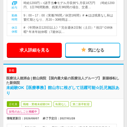
時給1200円～+諸手当◆モデル月収例*1.月収18万円 （時給1200
円、1日7時間勤務、残業月3時間の場合、交通…
給与
9：00～17：00（実働7時間／休憩1時間）# ★ほぼ残業なし秋は
勤務
時間
繁忙期となり、月20～30時間ほ…
# 《年間休日120日以上》* 完全週休2日制（土日）* 祝日* GW休
休日
休暇
暇* 年末年始休暇（7連休以…
求人詳細を見る
気になる
新着
医療法人徳洲会 | 館山病院 【国内最大級の医療法人グループ】 新築移転し
た新病院
未経験OK【医療事務】館山市に根ざして活躍可能☆託児施設あ
り
正社員
職種・業種未経験OK
転勤なし
第二新卒歓迎
女性のおしごと掲載中
情報更新日：2026/08/07
終了予定日：
2027/01/28