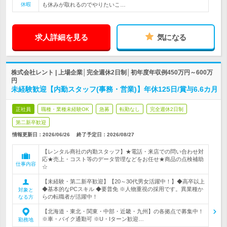
休暇
も休みが取れるのでやりたいこ…
求人詳細を見る
気になる
株式会社レント | 上場企業│完全週休2日制│初年度年収例450万円～600万
円
未経験歓迎【内勤スタッフ(事務・営業)】年休125日/賞与6.6カ月
正社員
職種・業種未経験OK
急募
転勤なし
完全週休2日制
第二新卒歓迎
情報更新日：2026/06/26
終了予定日：
2026/08/27
【レンタル商社の内勤スタッフ】★電話・来店での問い合わせ対
応★売上・コスト等のデータ管理などをお任せ★商品の点検補助
仕事内容
☆
【未経験・第二新卒歓迎】【20～30代男女活躍中！】◆高卒以上
◆基本的なPCスキル ◆要普免 ※人物重視の採用です。異業種か
対象と
らの転職者が活躍中！
なる方
【北海道・東北・関東・中部・近畿・九州】の各拠点で募集中！
※車・バイク通勤可 ※U・Iターン歓迎…
勤務地