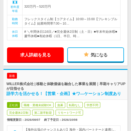
320万円～520万円
初年度
年収
フレックスタイム制【コアタイム】10:00～15:00【フレキシブル
勤務
時間
タイム】始業時間帯7:00～10…
# ＼年間休日116日／■完全週休2日制（土・日）■年末年始休暇■
休日
休暇
慶弔休暇■有給休暇（1日、半日、時…
求人詳細を見る
気になる
新着
WILLER株式会社 | 移動と体験価値を融合した事業を展開｜早期キャリアUP
が目指せる
語学力を活かせる！【営業・企画】★ワ―ケーション制度あり
正社員
職種・業種未経験OK
急募
転勤なし
学歴不問
完全週休2日制
第二新卒歓迎
リモートワーク可
情報更新日：2026/08/07
終了予定日：
2026/10/08
【海外出張のチャンスもあり】海外・国内パートナーと連携し、