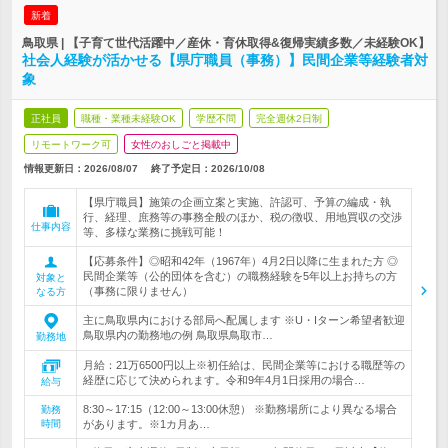
新着
鳥取県 | 【子育て世代活躍中／産休・育休取得&復帰実績多数／未経験OK】
社会人経験が活かせる【県庁職員（事務）】民間企業等経験者対
象
正社員
職種・業種未経験OK
学歴不問
完全週休2日制
リモートワーク可
女性のおしごと掲載中
情報更新日：2026/08/07
終了予定日：
2026/10/08
【県庁職員】施策の企画立案と実施、許認可、予算の編成・執
行、経理、庶務等の事務全般のほか、税の徴収、用地買収の交渉
仕事内容
等、多様な業務に挑戦可能！
【応募条件】◎昭和42年（1967年）4月2日以降に生まれた方 ◎
民間企業等（公的団体を含む）の職務経験を5年以上お持ちの方
対象と
（事務に限りません）
なる方
主に鳥取県内における部局へ配属します ※U・Iターン希望者歓迎
鳥取県内の勤務地の例 鳥取県鳥取市…
勤務地
月給：21万6500円以上※初任給は、民間企業等における職歴等の
経歴に応じて決められます。令和9年4月1日採用の場合…
給与
8:30～17:15（12:00～13:00休憩） ※勤務場所により異なる場合
勤務
時間
があります。※1カ月あ…