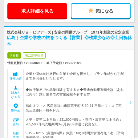
求人詳細を見る
気になる
株式会社リョービツアーズ | 安定の両備グループ｜1971年創業の安定企業
広島｜企業や学校の旅をつくる【営業】◎残業少なめ◎土日祝休
み
正社員
第二新卒歓迎
情報更新日：2026/06/05
終了予定日：
2026/11/26
企業や団体向け旅行の営業や企画を担当し、プラン作成から手配
までをお任せいたします。
仕事内容
◆旅行業界での就業経験を有する方◆普通自動車運転免許〈あれ
対象と
ば尚可〉旅行業界での営業経験を有する方
なる方
福山オフィス 広島県福山市南蔵王町 5-10-11 三原オフィス 広島
県三原市円一町4-1-35…
勤務地
大卒・院卒以上月給：231,600円短大・専門・高専卒以上月給：
205,500円※試用期間3ヶ月あり(待遇に変更なし…
給与
9:15～18:15（実働8時間）休憩：60分時間外労働有無：有（平均
勤務
時間
残業時間：10時間）