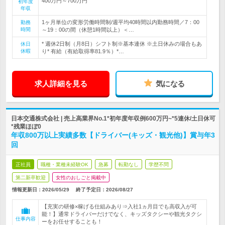
400万円～700万円
初年度
年収
1ヶ月単位の変形労働時間制/週平均40時間以内勤務時間／7：00
勤務
時間
～19：00の間（休憩1時間以上）＜…
* 週休2日制（月8日）シフト制※基本連休 ※土日休みの場合もあ
休日
休暇
り* 有給（有給取得率81.9％）*…
求人詳細を見る
気になる
日本交通株式会社 | 売上高業界No.1*初年度年収例600万円~*5連休/土日休可
*残業ほぼ0
年収800万以上実績多数【ドライバー(キッズ・観光他)】賞与年3
回
正社員
職種・業種未経験OK
急募
転勤なし
学歴不問
第二新卒歓迎
女性のおしごと掲載中
情報更新日：2026/05/29
終了予定日：
2026/08/27
【充実の研修×稼げる仕組みあり⇒入社1ヵ月目でも高収入が可
能！】通常ドライバーだけでなく、キッズタクシーや観光タクシ
仕事内容
ーをお任せすることも！