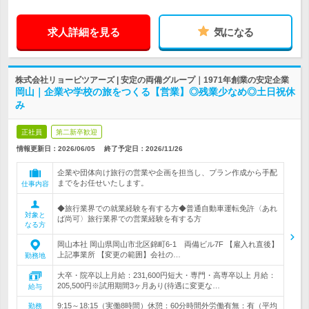
求人詳細を見る
気になる
株式会社リョービツアーズ | 安定の両備グループ｜1971年創業の安定企業
岡山｜企業や学校の旅をつくる【営業】◎残業少なめ◎土日祝休
み
正社員
第二新卒歓迎
情報更新日：2026/06/05
終了予定日：
2026/11/26
企業や団体向け旅行の営業や企画を担当し、プラン作成から手配
までをお任せいたします。
仕事内容
◆旅行業界での就業経験を有する方◆普通自動車運転免許〈あれ
対象と
ば尚可〉旅行業界での営業経験を有する方
なる方
岡山本社 岡山県岡山市北区錦町6-1 両備ビル7F 【雇入れ直後】
上記事業所 【変更の範囲】会社の…
勤務地
大卒・院卒以上月給：231,600円短大・専門・高専卒以上 月給：
205,500円※試用期間3ヶ月あり(待遇に変更な…
給与
9:15～18:15（実働8時間）休憩：60分時間外労働有無：有（平均
勤務