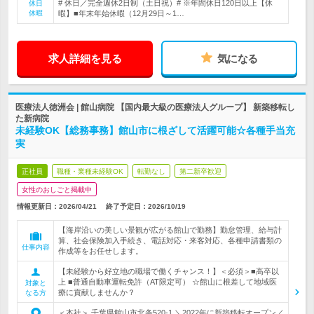
# 休日／完全週休2日制（土日祝）# ※年間休日120日以上【休
休日
休暇
暇】■年末年始休暇（12月29日～1…
求人詳細を見る
気になる
医療法人徳洲会 | 館山病院 【国内最大級の医療法人グループ】 新築移転し
た新病院
未経験OK【総務事務】館山市に根ざして活躍可能☆各種手当充
実
正社員
職種・業種未経験OK
転勤なし
第二新卒歓迎
女性のおしごと掲載中
情報更新日：2026/04/21
終了予定日：
2026/10/19
【海岸沿いの美しい景観が広がる館山で勤務】勤怠管理、給与計
算、社会保険加入手続き、電話対応・来客対応、各種申請書類の
仕事内容
作成等をお任せします。
【未経験から好立地の職場で働くチャンス！】＜必須＞■高卒以
上 ■普通自動車運転免許（AT限定可） ☆館山に根差して地域医
対象と
療に貢献しませんか？
なる方
＜本社＞ 千葉県館山市北条520-1 ＼2022年に新築移転オープン／