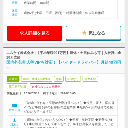
時間
残業時間：10時間）
休日
週休2日(土曜、日曜、祝日) ・時間休制度・年末年始休暇
休暇
求人詳細を見る
気になる
エムケイ株式会社 | 【平均年収901万円】連休・土日休みも可｜入社祝い金
10万支給
国内外芸能人等VIPも対応！【ハイヤードライバー】月給40万円
～
正社員
職種・業種未経験OK
急募
転勤なし
学歴不問
第二新卒歓迎
女性のおしごと掲載中
情報更新日：2026/07/13
終了予定日：
2026/10/05
【希望に合わせて昼勤or夜勤は選べる！】◆役員・要人、国内外
VIPなど事前予約のお客様の送迎業務 ◆最長5ヶ月の研修で経験
仕事内容
ゼロから学べます◎
【運転に自信のない方もOK！】◆学歴・年齢不問 ◆要普免(AT
可) ◆経験ゼロからスキルをつけ、将来は高収入を目指したいと
対象と