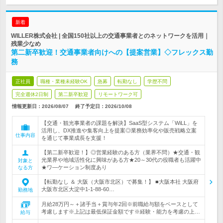
新着
WILLER株式会社 | 全国150社以上の交通事業者とのネットワークを活用｜
残業少なめ
第二新卒歓迎！交通事業者向けへの【提案営業】◇フレックス勤
務
正社員
職種・業種未経験OK
急募
転勤なし
学歴不問
完全週休2日制
第二新卒歓迎
リモートワーク可
情報更新日：2026/08/07
終了予定日：
2026/10/08
【交通・観光事業者の課題を解決】SaaS型システム「WiLL」を
活用し、DX推進や集客向上を提案◎業務効率化や販売戦略立案
仕事内容
を通じて事業成長を支援！
【第二新卒歓迎！】◎営業経験のある方（業界不問）★交通・観
光業界や地域活性化に興味がある方★20～30代の役職者も活躍中
対象と
★ワ―ケーション制度あり
なる方
【転勤なし ＆ 大阪（大阪市北区）で募集！】 ■大阪本社 大阪府
大阪市北区大淀中1-1-88-60…
勤務地
月給28万円～＋諸手当＋賞与年2回※前職給与額をベースとして
考慮します※上記は最低保証金額です※経験・能力を考慮の上…
給与