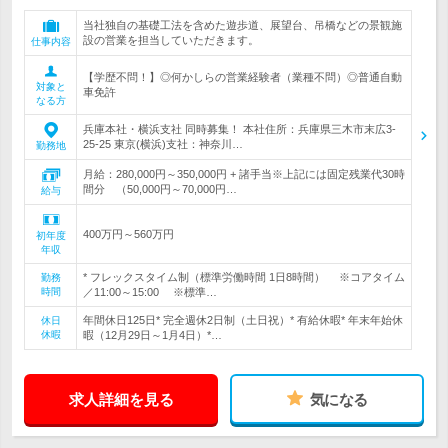
当社独自の基礎工法を含めた遊歩道、展望台、吊橋などの景観施
設の営業を担当していただきます。
仕事内容
【学歴不問！】◎何かしらの営業経験者（業種不問）◎普通自動
対象と
車免許
なる方
兵庫本社・横浜支社 同時募集！ 本社住所：兵庫県三木市末広3-
25-25 東京(横浜)支社：神奈川…
勤務地
月給：280,000円～350,000円 + 諸手当※上記には固定残業代30時
間分 （50,000円～70,000円…
給与
400万円～560万円
初年度
年収
* フレックスタイム制（標準労働時間 1日8時間） ※コアタイム
勤務
時間
／11:00～15:00 ※標準…
年間休日125日* 完全週休2日制（土日祝）* 有給休暇* 年末年始休
休日
休暇
暇（12月29日～1月4日）*…
求人詳細を見る
気になる