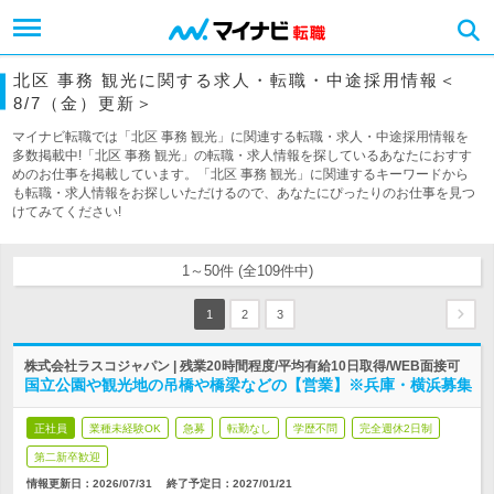
北区 事務 観光に関する求人・転職・中途採用情報＜
8/7（金）更新＞
マイナビ転職では「北区 事務 観光」に関連する転職・求人・中途採用情報を
多数掲載中!「北区 事務 観光」の転職・求人情報を探しているあなたにおすす
めのお仕事を掲載しています。「北区 事務 観光」に関連するキーワードから
も転職・求人情報をお探しいただけるので、あなたにぴったりのお仕事を見つ
けてみてください!
1～50件 (全109件中)
1
2
3
株式会社ラスコジャパン | 残業20時間程度/平均有給10日取得/WEB面接可
国立公園や観光地の吊橋や橋梁などの【営業】※兵庫・横浜募集
正社員
業種未経験OK
急募
転勤なし
学歴不問
完全週休2日制
第二新卒歓迎
情報更新日：2026/07/31
終了予定日：
2027/01/21