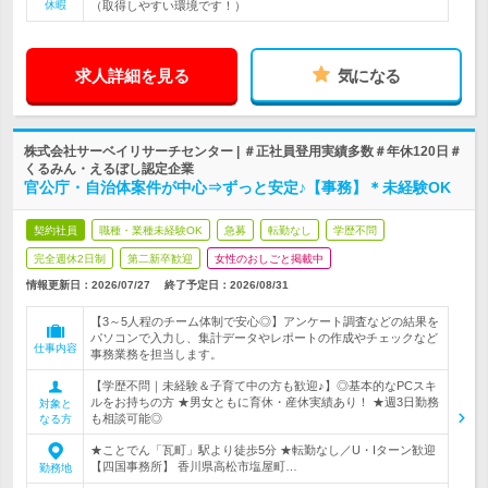
休暇
（取得しやすい環境です！）
求人詳細を見る
気になる
株式会社サーベイリサーチセンター | ＃正社員登用実績多数＃年休120日＃
くるみん・えるぼし認定企業
官公庁・自治体案件が中心⇒ずっと安定♪【事務】＊未経験OK
契約社員
職種・業種未経験OK
急募
転勤なし
学歴不問
完全週休2日制
第二新卒歓迎
女性のおしごと掲載中
情報更新日：2026/07/27
終了予定日：
2026/08/31
【3～5人程のチーム体制で安心◎】アンケート調査などの結果を
パソコンで入力し、集計データやレポートの作成やチェックなど
仕事内容
事務業務を担当します。
【学歴不問｜未経験＆子育て中の方も歓迎♪】◎基本的なPCスキ
ルをお持ちの方 ★男女ともに育休・産休実績あり！ ★週3日勤務
対象と
も相談可能◎
なる方
★ことでん「瓦町」駅より徒歩5分 ★転勤なし／U・Iターン歓迎
【四国事務所】 香川県高松市塩屋町…
勤務地