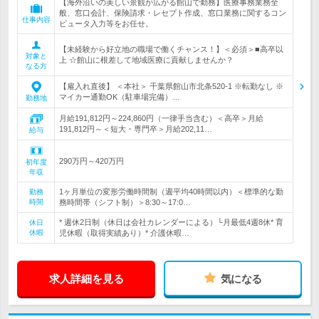
【海外沿いの美しい景観が広がる館山で勤務】医療事務業務全
般、窓口会計、保険請求・レセプト作成、窓口業務に関するコン
仕事内容
ピュータ入力等をお任せ。
【未経験から好立地の職場で働くチャンス！】＜必須＞■高卒以
対象と
上 ☆館山に根差して地域医療に貢献しませんか？
なる方
【雇入れ直後】 ＜本社＞ 千葉県館山市北条520-1 ※転勤なし ※
マイカー通勤OK（駐車場完備）…
勤務地
月給191,812円～224,860円（一律手当含む）＜高卒＞月給
191,812円～＜短大・専門卒＞月給202,11…
給与
290万円～420万円
初年度
年収
1ヶ月単位の変形労働時間制（週平均40時間以内）＜標準的な勤
勤務
時間
務時間帯（シフト制）＞8:30～17:0…
* 週休2日制（休日は会社カレンダーによる）└月最低4週8休* 育
休日
休暇
児休暇（取得実績あり）* 介護休暇…
求人詳細を見る
気になる