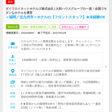
新着
ダイワロイネットホテルズ株式会社 | 大和ハウスグループの一員！全国でモ
ダンなホテルを運営
＜福岡／北九州市＞ホテルの【フロントスタッフ】★未経験OK
契約社員
職種・業種未経験OK
急募
女性のおしごと掲載中
情報更新日：2026/08/07
終了予定日：
2027/01/28
ホテルのフロント業務全般をお任せします。チェックイン・アウ
ト対応や予約管理、観光案内など、お客様に寄り添ったサービス
仕事内容
を提供していただきます。
【未経験OK】＜必須＞高卒以上、接客業や販売の経験
対象と
なる方
ダイワロイネットホテル小倉駅前／福岡県北九州市小倉北区魚町
1丁目5-14 【雇入れ直後】上記事業所…
勤務地
時給1,100円※能力や経験に基づいて優遇します。※試用期間6ヶ
月（待遇に変更なし）初年度年収例3,448,130円
給与
1ヶ月単位の変形労働時間制（週平均40時間以内）実働8時間／休
勤務
時間
憩60分時間外労働：有残業月14.6時…
# ★育休からの復帰率100％！男性の育休取得実績もあり！* 週休
休日
休暇
2日制（シフト制）* 有給休暇（1…