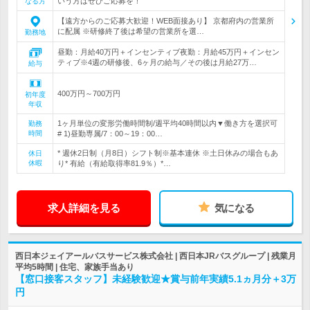
いう方はぜひご応募を！
なる方
【遠方からのご応募大歓迎！WEB面接あり】 京都府内の営業所
に配属 ※研修終了後は希望の営業所を選…
勤務地
昼勤：月給40万円＋インセンティブ夜勤：月給45万円＋インセン
ティブ※4週の研修後、6ヶ月の給与／その後は月給27万…
給与
400万円～700万円
初年度
年収
1ヶ月単位の変形労働時間制/週平均40時間以内▼働き方を選択可
勤務
時間
# 1)昼勤専属/7：00～19：00…
* 週休2日制（月8日）シフト制※基本連休 ※土日休みの場合もあ
休日
休暇
り* 有給（有給取得率81.9％）*…
求人詳細を見る
気になる
西日本ジェイアールバスサービス株式会社 | 西日本JRバスグループ | 残業月
平均5時間 | 住宅、家族手当あり
【窓口接客スタッフ】未経験歓迎★賞与前年実績5.1ヵ月分＋3万
円