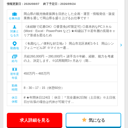
情報更新日：2026/08/07
終了予定日：
2026/09/24
岡山県の観光物産振興を目的とした企画・運営・情報発信・販促
業務を通して岡山県を盛り上げるお仕事です！
仕事内容
《未経験で応募OK》◎要普免(AT限定可) ◎基本的なPCスキル
(Word・Excel・PowerPoint など) ★40歳以下※若年層の長期キャ
対象と
リア形成を図るため
なる方
《 転勤なし／便利な好立地♪ 》 岡山市北区表町1-5-1 岡山シン
フォニービル2F ※マイカー通…
勤務地
月給260,000円 ～280,000円＋ 諸手当※年齢、経験、能力を考慮
の上、決定します。※試用期間3ヶ月あり（期…
給与
450万円～465万円
初年度
年収
勤務
8：30～17：15（休憩60分）
時間
# ★年間休日124日〔 休日 〕* 完全週休2日制（土日祝）※土日祝
休日
休暇
日が出張の場合は代休が可能です…
求人詳細を見る
気になる