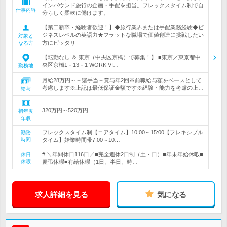
インバウンド旅行の企画・手配を担当。フレックスタイム制で自
仕事内容
分らしく柔軟に働けます。
【第二新卒・経験者歓迎！】◆旅行業界または手配業務経験◆ビ
ジネスレベルの英語力★フラットな職場で価値創造に挑戦したい
対象と
方にピッタリ
なる方
【転勤なし ＆ 東京（中央区京橋）で募集！】 ■東京／東京都中
央区京橋1－13－1 WORK VI…
勤務地
月給28万円～＋諸手当＋賞与年2回※前職給与額をベースとして
考慮します※上記は最低保証金額です※経験・能力を考慮の上…
給与
320万円～520万円
初年度
年収
フレックスタイム制【コアタイム】10:00～15:00【フレキシブル
勤務
時間
タイム】始業時間帯7:00～10…
# ＼年間休日116日／■完全週休2日制（土・日）■年末年始休暇■
休日
休暇
慶弔休暇■有給休暇（1日、半日、時…
求人詳細を見る
気になる