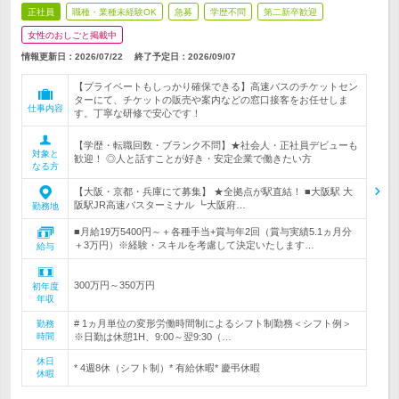
正社員
職種・業種未経験OK
急募
学歴不問
第二新卒歓迎
女性のおしごと掲載中
情報更新日：2026/07/22
終了予定日：
2026/09/07
【プライベートもしっかり確保できる】高速バスのチケットセン
ターにて、チケットの販売や案内などの窓口接客をお任せしま
仕事内容
す。丁寧な研修で安心です！
【学歴・転職回数・ブランク不問】★社会人・正社員デビューも
対象と
歓迎！ ◎人と話すことが好き・安定企業で働きたい方
なる方
【大阪・京都・兵庫にて募集】 ★全拠点が駅直結！ ■大阪駅 大
阪駅JR高速バスターミナル ┗大阪府…
勤務地
■月給19万5400円～＋各種手当+賞与年2回（賞与実績5.1ヵ月分
＋3万円）※経験・スキルを考慮して決定いたします…
給与
300万円～350万円
初年度
年収
# 1ヵ月単位の変形労働時間制によるシフト制勤務＜シフト例＞
勤務
時間
※日勤は休憩1H、9:00～翌9:30（…
休日
* 4週8休（シフト制）* 有給休暇* 慶弔休暇
休暇