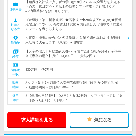
【知識は入社後に少しずつ学べばOK】バスの安全運行を支える
ための、窓口対応・運転士の勤務シフト作成・運行管理など
仕事内容
の"内勤業務"をお任せします。
《未経験・第二新卒歓迎》◆高卒以上◆35歳以下の方(※)◆要普
免*直近3年で4.5万円の賃上げ実施★慣れ親しんだ地域で『交通イ
対象と
ンフラ』を裏から支える
なる方
＼東京・埼玉の乗合バス各営業所／ 営業所間の異動あり 配属は
入社時に決定します 《東京》 ■池袋営…
勤務地
【大卒の場合】月給259,000円～＋賞与2回（約5か月分）＋諸手
当【専卒の場合】月給243,000円～＋賞与2回（…
給与
430万円～470万円
初年度
年収
# シフト制※1ヶ月単位の変形労働時間制（週平均40時間以内）
勤務
時間
＜勤務時間例＞◎日勤/9:00～17:…
# 【年間休日124日】《休日》* 週休2日制（シフト制）* 月8～10
休日
休暇
日休み（4週8休）《休暇》*…
求人詳細を見る
気になる