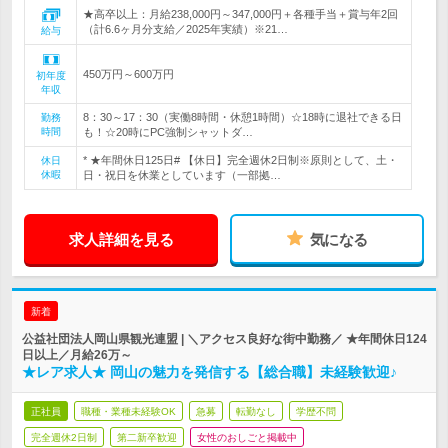
★高卒以上：月給238,000円～347,000円＋各種手当＋賞与年2回
（計6.6ヶ月分支給／2025年実績）※21…
給与
450万円～600万円
初年度
年収
8：30～17：30（実働8時間・休憩1時間）☆18時に退社できる日
勤務
時間
も！☆20時にPC強制シャットダ…
* ★年間休日125日# 【休日】完全週休2日制※原則として、土・
休日
休暇
日・祝日を休業としています（一部拠…
求人詳細を見る
気になる
新着
公益社団法人岡山県観光連盟 | ＼アクセス良好な街中勤務／ ★年間休日124
日以上／月給26万～
★レア求人★ 岡山の魅力を発信する【総合職】未経験歓迎♪
正社員
職種・業種未経験OK
急募
転勤なし
学歴不問
完全週休2日制
第二新卒歓迎
女性のおしごと掲載中