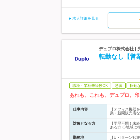
求人詳細を見る
デュプロ株式会社 |
転勤なし【営業
職種・業種未経験OK
急募
転勤
あれも、これも、デュプロ。印
仕事内容
【オフィス機器を
業・新聞販売店な
対象となる方
【学歴不問！未経
ある方 ◇地域に
勤務地
【U・Iターン歓