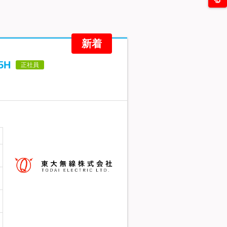
新着
5H
正社員