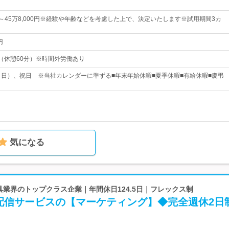
0円～45万8,000円※経験や年齢などを考慮した上で、決定いたします※試用期間3カ
円
40（休憩60分）※時間外労働あり
・日）、祝日 ※当社カレンダーに準ずる■年末年始休暇■夏季休暇■有給休暇■慶弔
気になる
文具業界のトップクラス企業｜年間休日124.5日｜フレックス制
配信サービスの【マーケティング】◆完全週休2日