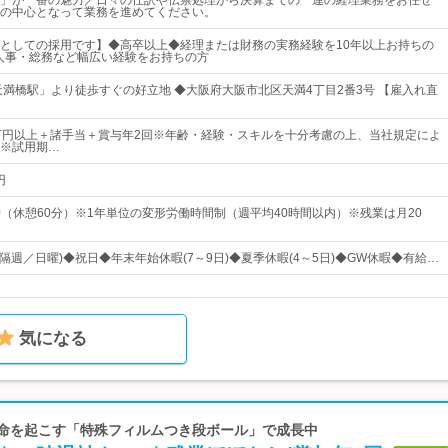
」が一番の魅力／日々の仕訳や伝票処理から決算までの一連の経理業務をお任せ
の中心となって業務を進めてください。
としての採用です】◆高卒以上◆経理または財務の実務経験を10年以上お持ちの
務・人事・総務など幅広い経験をお持ちの方
天満橋駅」より徒歩すぐの好立地 ◆大阪府大阪市北区天満4丁目2番3号 【雇入れ直
万円以上＋諸手当＋賞与年2回※年齢・経験・スキルを十分考慮の上、当社規定によ
※試用期…
円
00（休憩60分）※1年単位の変形労働時間制（週平均40時間以内）※残業は月20
隔週／日曜)◆祝日◆年末年始休暇(7～9日)◆夏季休暇(4～5日)◆GW休暇◆有給…
気になる
革命を起こす「特殊フィルムつき段ボール」で成長中