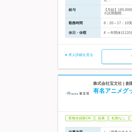
ん…
給与
【月給】185,0
※試用期間…
勤務時間
8：20～17：1
休日・休暇
# ＜年間休日120
求人詳細を見る
株式会社宝文社 | 
有名アニメグ
業種未経験OK
急募
転勤なし