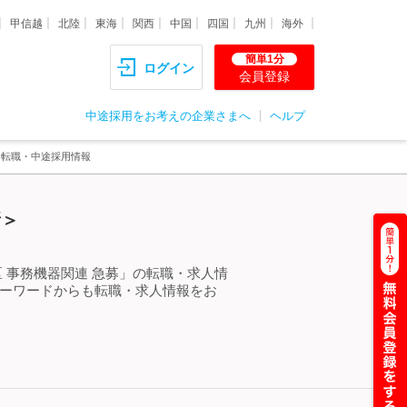
甲信越
北陸
東海
関西
中国
四国
九州
海外
簡単1分
ログイン
会員登録
中途採用をお考えの企業さまへ
ヘルプ
・転職・中途採用情報
新＞
 事務機器関連 急募」の転職・求人情
キーワードからも転職・求人情報をお