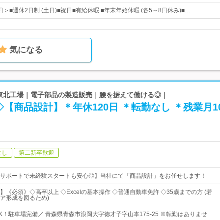
日＞■週休2日制 (土日)■祝日■有給休暇 ■年末年始休暇 (各5～8日休み)■…
気になる
 東北工場｜電子部品の製造販売｜腰を据えて働ける◎｜
【商品設計】＊年休120日 ＊転勤なし ＊残業月1
なし
第二新卒歓迎
サポートで未経験スタートも安心◎】当社にて「商品設計」をお任せします！
《必須》◇高卒以上 ◇Excelの基本操作 ◇普通自動車免許 ◇35歳までの方 (若
ア形成を図るため)
K！駐車場完備／ 青森県青森市浪岡大字徳才子字山本175-25 ※転勤はありませ