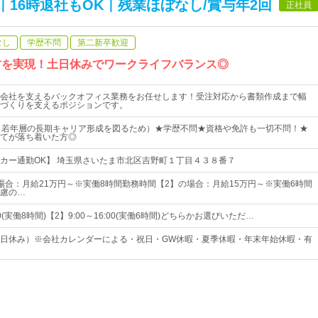
16時退社もOK｜残業ほぼなし/賞与年2回
正社員
なし
学歴不問
第二新卒歓迎
き方を実現！土日休みでワークライフバランス◎
会社を支えるバックオフィス業務をお任せします！受注対応から書類作成まで幅
づくりを支えるポジションです。
（若年層の長期キャリア形成を図るため）★学歴不問★資格や免許も一切不問！★
てが落ち着いた方◎
カー通勤OK】 埼玉県さいたま市北区吉野町１丁目４３８番７
場合：月給21万円～※実働8時間勤務時間【2】の場合：月給15万円～※実働6時間
慮の…
:00(実働8時間)【2】9:00～16:00(実働6時間)どちらかお選びいただ…
日休み）※会社カレンダーによる・祝日・GW休暇・夏季休暇・年末年始休暇・有