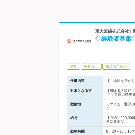
東大無線株式会社 |
◇経験者募集◇
急募
転勤なし
第二新卒歓迎
仕事内容
【ご経験を活かし
対象となる方
【経験者大歓迎！】
作 ◇普通自動車
勤務地
＼マイカー通勤O
ん…
給与
【月給】220,0
遇に変更な…
勤務時間
8：20～17：1