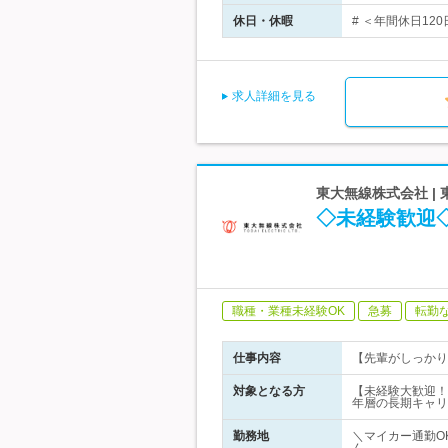
休日・休暇
# ＜年間休日120
求人詳細を見る
東大無線株式会社 |
◇未経験歓迎◇
職種・業種未経験OK
急募
転勤
仕事内容
【先輩がしっかり
対象となる方
【未経験大歓迎！】
年層の長期キャリ
勤務地
＼マイカー通勤O