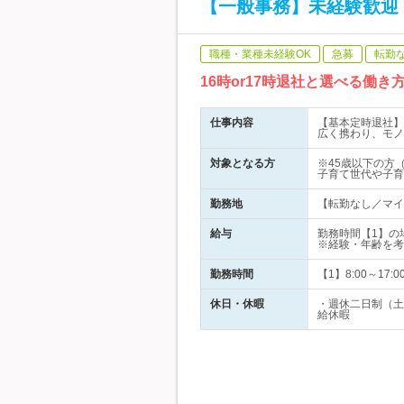
【一般事務】未経験歓迎｜
職種・業種未経験OK
急募
転勤
16時or17時退社と選べる働
仕事内容
【基本定時退社】
広く携わり、モノ
対象となる方
※45歳以下の方
子育て世代や子育
勤務地
【転勤なし／マイ
給与
勤務時間【1】の
※経験・年齢を考
勤務時間
【1】8:00～17
休日・休暇
・週休二日制（土
給休暇