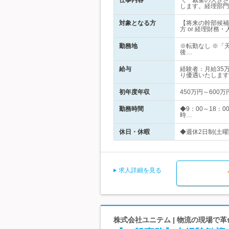
仕事内容
＼「裁量の大きさ
します。経理部門
対象となる方
【将来の幹部候補
方 or 経理財
勤務地
※転勤なし ※「
後…
給与
経験者：月給35
り優遇いたします
初年度年収
450万円～600万
勤務時間
◆9：00～18：
時…
休日・休暇
◆週休2日制(土曜
求人詳細を見る
株式会社ユニテム | 物流の現場で