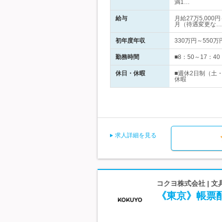
満1…
給与
月給27万5,00
月（待遇変更な…
初年度年収
330万円～550万
勤務時間
■8：50～17：
休日・休暇
■週休2日制（土
休暇
求人詳細を見る
コクヨ株式会社 | 
《東京》帳票