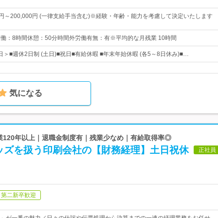
00円～200,000円 (一律支給手当含む)※経験・年齢・能力を考慮して決定いたします
0実働：8時間休憩：50分時間外労働有無：有※平均的な月残業 10時間
日＞■週休2日制 (土日)■祝日■有給休暇 ■年末年始休暇 (各5～8日休み)■…
気になる
創業120年以上｜退職金制度有｜残業少なめ｜有給取得率◎
ッズを扱う印刷会社の【財務経理】土日祝休
正社員
第二新卒歓迎