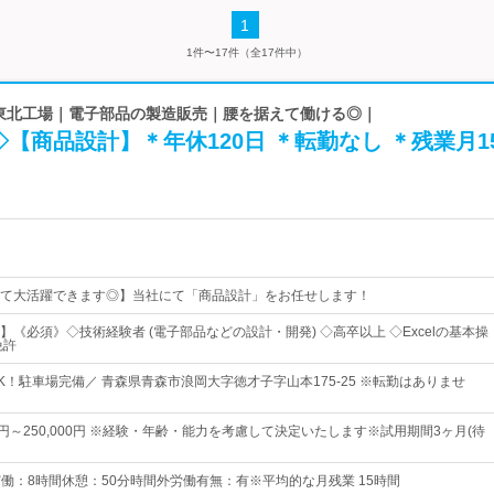
1
1件〜17件（全17件中）
 東北工場｜電子部品の製造販売｜腰を据えて働ける◎｜
【商品設計】＊年休120日 ＊転勤なし ＊残業月1
て大活躍できます◎】当社にて「商品設計」をお任せします！
《必須》◇技術経験者 (電子部品などの設計・開発) ◇高卒以上 ◇Excelの基本操
免許
K！駐車場完備／ 青森県青森市浪岡大字徳才子字山本175-25 ※転勤はありませ
00円～250,000円 ※経験・年齢・能力を考慮して決定いたします※試用期間3ヶ月(待
0実働：8時間休憩：50分時間外労働有無：有※平均的な月残業 15時間