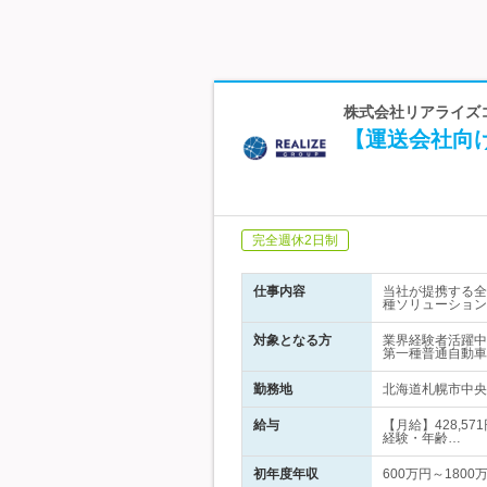
株式会社リアライズ
【運送会社向
完全週休2日制
仕事内容
当社が提携する全
種ソリューション
対象となる方
業界経験者活躍
第一種普通自動車
勤務地
北海道札幌市中央
給与
【月給】428,5
経験・年齢…
初年度年収
600万円～1800