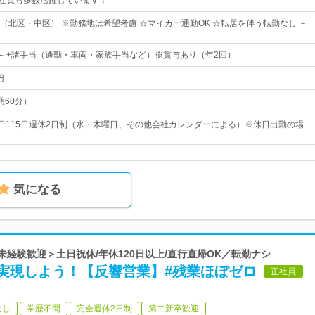
若手社員も多数活躍しています！
（北区・中区） ※勤務地は希望考慮 ☆マイカー通勤OK ☆転居を伴う転勤なし －
00円～+諸手当（通勤・車両・家族手当など）※賞与あり（年2回）
円
休憩60分）
休日115日週休2日制（水・木曜日、その他会社カレンダーによる）※休日出勤の場
気になる
未経験歓迎＞土日祝休/年休120日以上/直行直帰OK／転勤ナシ
実現しよう！【反響営業】#残業ほぼゼロ
正社員
なし
学歴不問
完全週休2日制
第二新卒歓迎