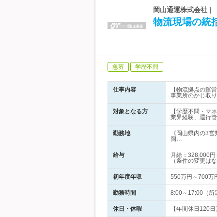
岡山通運株式会社 
物流現場の統
急募
学歴不問
仕事内容
【物流拠点の運営
事業所のかじ取り
対象となる方
【学歴不問・マネ
業界経験、運行管
勤務地
《岡山県内の3営
岡…
給与
月給：328,00
（条件の変更はな
初年度年収
550万円～700万
勤務時間
8:00～17:0
休日・休暇
【年間休日120日