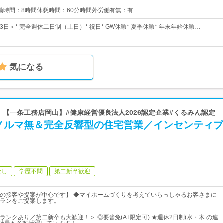
0 実働時間：8時間休憩時間：60分時間外労働有無：有
23日＞* 完全週休二日制（土日）* 祝日* GW休暇* 夏季休暇* 年末年始休暇…
気になる
| 【一条工務店岡山】#健康経営優良法人2026認定企業#くるみん認定
ノルマ無＆完全反響型の住宅営業／インセンティブ
なし
学歴不問
第二新卒歓迎
の接客や提案が中心です】 ◆マイホームづくりを考えていらっしゃるお客さまに
ランをご提案します。
ランクあり／第二新卒も大歓迎！＞ ◎要普免(AT限定可) ★週休2日制(水・木 の連