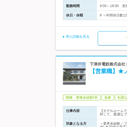
勤務時間
9:00～18:0
休日・休暇
# ＜年間休日数1
求人詳細を見る
下津井電鉄株式会社 
【営業職】★
職種・業種未経験OK
急募
転勤
仕事内容
【モデルルームで
対して、最適なプ
対象となる方
＜業界未経験／ブ