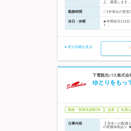
上、優遇します…
勤務時間
◇1年単位の変形
休日・休暇
★年間休日110日
ト…
求人詳細を見る
下電観光バス株式会社
ゆとりをもっ
職種・業種未経験OK
急募
転勤
仕事内容
【 安全への配慮
の研修体制あり 