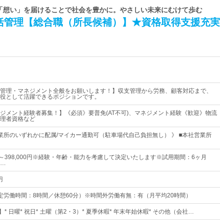
| 「想い」を届けることで社会を豊かに。やさしい未来にむけて歩む
括管理【総合職（所長候補）】★資格取得支援充実
管理・マネジメント全般をお願いします！】収支管理から労務、顧客対応まで、
役として活躍できるポジションです。
ジメント経験者募集！】《必須》要普免(AT不可)、マネジメント経験《歓迎》物流
理者資格など
業所のいずれかに配属/マイカー通勤可（駐車場代自己負担無し） 》 ■本社営業所
0円～398,000円※経験・年齢・能力を考慮して決定いたします※試用期間：6ヶ月
…
円
0（所定労働時間：8時間／休憩60分）※時間外労働有無：有（月平均20時間）
】* 日曜* 祝日* 土曜（第2・3）* 夏季休暇* 年末年始休暇* その他（会社…