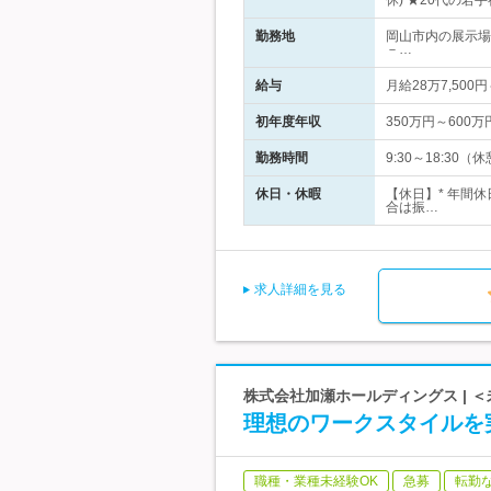
休) ★20代の
勤務地
岡山市内の展示場
－…
給与
月給28万7,5
初年度年収
350万円～600万
勤務時間
9:30～18:30（
休日・休暇
【休日】* 年間
合は振…
求人詳細を見る
株式会社加瀬ホールディングス | ＜
理想のワークスタイルを
職種・業種未経験OK
急募
転勤