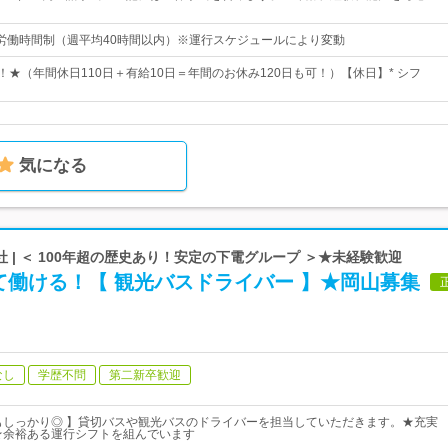
労働時間制（週平均40時間以内）※運行スケジュールにより変動
！★（年間休日110日＋有給10日＝年間のお休み120日も可！）【休日】* シフ
気になる
 | ＜ 100年超の歴史あり！安定の下電グループ ＞★未経験歓迎
て働ける！【 観光バスドライバー 】★岡山募集
なし
学歴不問
第二新卒歓迎
もしっかり◎ 】貸切バスや観光バスのドライバーを担当していただきます。★充実
★余裕ある運行シフトを組んでいます