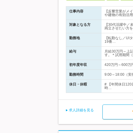
仕事内容
【反響営業がメイ
や建物の有効活用
対象となる方
【30代活躍中／
両立させたい方を
勤務地
【転勤なし／UI
19番…
給与
月給30万円～上
す。＊試用期間（
初年度年収
420万円～600万
勤務時間
9:00～18:00
休日・休暇
# 【年間休日1
時…
求人詳細を見る