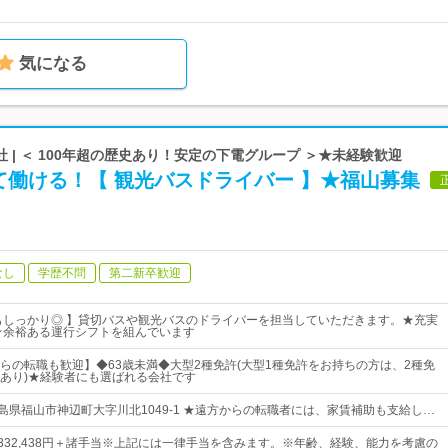
気になる
 | ＜ 100年超の歴史あり！安定の下電グループ ＞★未経験歓迎
て働ける！【 観光バスドライバー 】★福山募集
なし
学歴不問
第二新卒歓迎
もしっかり◎ 】貸切バスや観光バスのドライバーを担当していただきます。★充実
★余裕ある運行シフトを組んでいます
らの転職も歓迎】◆63歳未満◆大型2種免許(大型1種免許をお持ちの方は、2種免
あり)★経験者にも選ばれる会社です
広島県福山市神辺町大字川北1049-1 ★遠方からの転職者には、家賃補助も支給し…
円～332,438円＋諸手当※上記には一律手当を含みます。※年齢、経験、能力を考慮の