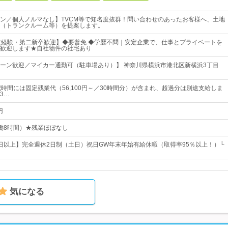
ン／個人ノルマなし】TVCM等で知名度抜群！問い合わせのあったお客様へ、土地
（トランクルーム等）を提案します。
未経験・第二新卒歓迎】◆要普免 ◆学歴不問｜安定企業で、仕事とプライベートを
歓迎します★自社物件の社宅あり
ターン歓迎／マイカー通勤可（駐車場あり）】 神奈川県横浜市港北区新横浜3丁目
記時間には固定残業代（56,100円～／30時間分）が含まれ、超過分は別途支給しま
3…
円
（実働8時間）★残業ほぼなし
20日以上】完全週休2日制（土日）祝日GW年末年始有給休暇（取得率95％以上！）└
気になる