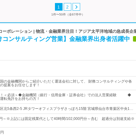
1
2
1件〜50件（全67件中）
コーポレーション | 物流・金融業界注目！アジア太平洋地域の急成長企
けコンサルティング営業】金融業界出身者活躍中
国の金融機関からご紹介いただく運送会社に対して、 財務コンサルティングや各
の提案をお任せします！
中！＜必須＞◆金融機関（銀行・信用金庫・証券会社）での法人営業経験 ◆
運転免許をお持ちの方！
区北5条西2-5 JRタワーオフィスプラザさっぽろ15階 宮城県仙台市青葉区中央1…
71円～※上記には固定残業代として40時間/102,000円分～含む 超過分は別途支給※
万円