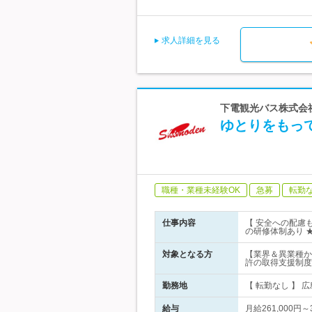
求人詳細を見る
下電観光バス株式会社
ゆとりをもっ
職種・業種未経験OK
急募
転勤
仕事内容
【 安全への配慮
の研修体制あり 
対象となる方
【業界＆異業種か
許の取得支援制度
勤務地
【 転勤なし 】 
給与
月給261,000