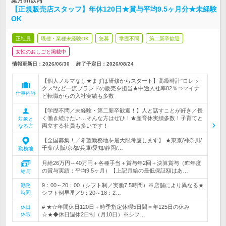
業月5h以内
【正規販売店スタッフ】年休120日★賞与平均9.5ヶ月分★未経験
OK
正社員
職種・業種未経験OK
急募
学歴不問
第二新卒歓迎
女性のおしごと掲載中
情報更新日：2026/06/30
終了予定日：
2026/08/24
【個人ノルマなし★まずは研修からスタート】高級時計"ロレッ
クス"など一流ブランドの販売を担当★中途入社率82％⇒マイナ
仕事内容
ビ転職からの入社実績も多数
【学歴不問／未経験・第二新卒歓迎！】人と話すことが好き／長
く働き続けたい…そんな方はぜひ！★産育休実績多数！子育てと
対象と
両立する社員も多いです！
なる方
【全国募集！／希望勤務地を最大限考慮します】 ★東京/神奈川/
千葉/大阪/京都/兵庫/愛知/静岡/…
勤務地
月給26万円～40万円＋各種手当＋賞与年2回＋決算賞与（昨年度
の賞与実績：平均9.5ヶ月）【上記月給の最低保証額はあ…
給与
9：00～20：00（シフト制／実働7.5時間）※店舗により異なる★
勤務
時間
シフト例早番／9：20～18：2…
# ★☆年間休日120日＋時季指定休暇5日間＝年125日の休み
休日
休暇
☆★◆休日週休2日制（月10日）※シフ…