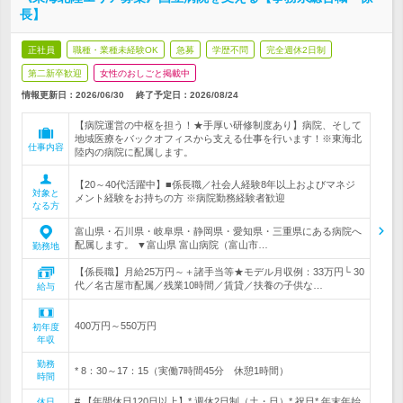
長】
正社員
職種・業種未経験OK
急募
学歴不問
完全週休2日制
第二新卒歓迎
女性のおしごと掲載中
情報更新日：2026/06/30
終了予定日：
2026/08/24
【病院運営の中枢を担う！★手厚い研修制度あり】病院、そして
地域医療をバックオフィスから支える仕事を行います！※東海北
仕事内容
陸内の病院に配属します。
【20～40代活躍中】■係長職／社会人経験8年以上およびマネジ
対象と
メント経験をお持ちの方 ※病院勤務経験者歓迎
なる方
富山県・石川県・岐阜県・静岡県・愛知県・三重県にある病院へ
配属します。 ▼富山県 富山病院（富山市…
勤務地
【係長職】月給25万円～＋諸手当等★モデル月収例：33万円└ 30
代／名古屋市配属／残業10時間／賃貸／扶養の子供な…
給与
400万円～550万円
初年度
年収
勤務
* 8：30～17：15（実働7時間45分 休憩1時間）
時間
# 【年間休日120日以上】* 週休2日制（土・日）* 祝日* 年末年始
休日