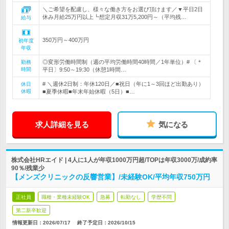
＼ご希望を配慮し、様々な働き方をお選び頂けます／▼平日2日
休み月給25万円以上┗想定月収31万5,200円～（平均残…
給与
350万円～400万円
初年度
年収
◎変形労働時間制（週の平均労働時間40時間／1年単位）# 〔＊
勤務
時間
平日〕9:50～19:30（休憩1時間…
# ＼週休2日制：年休120日／■祝日（年に1～3回ほど出勤あり）
休日
休暇
■夏季休暇■年末年始休暇（5日）■…
求人詳細を見る
気になる
株式会社HRエイド | 4人に1人が年収1000万円超/TOPは年収3000万/成約率
90％/残業少
【メンズクリニックの反響営業】/未経験OK/平均年収750万円
正社員
職種・業種未経験OK
急募
転勤なし
学歴不問
第二新卒歓迎
情報更新日：2026/07/17
終了予定日：
2026/10/15