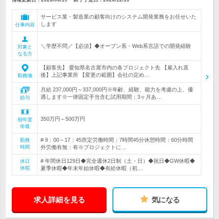
サービス業・製造業の顧客向けのシステム開発業務をお任せいた
します
仕事内容
＼学歴不問／【必須】◆オープン系・Web系言語での開発経験
対象と
なる方
【顧客先】 愛知県名古屋市内の各プロジェクト先 【雇入れ直
後】上記事業所 【変更の範囲】会社の定め…
勤務地
月給 237,000円～337,000円※年齢、経験、能力を考慮の上、優
遇します※一律固定手当含む試用期間：3ヶ月あ…
給与
350万円～500万円
初年度
年収
# 9：00～17：45所定労働時間：7時間45分休憩時間：60分時間
勤務
時間
外労働有無：有※プロジェクトに…
# 年間休日129日◆完全週休2日制（土・日）◆祝日◆GW休暇◆
休日
休暇
夏季休暇◆年末年始休暇◆有給休暇（初…
求人詳細を見る
気になる