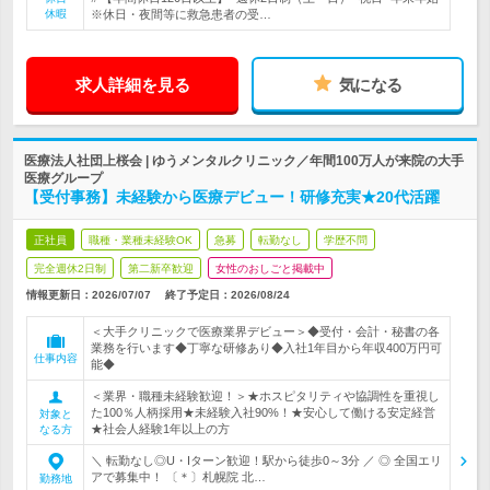
休暇
※休日・夜間等に救急患者の受…
求人詳細を見る
気になる
医療法人社団上桜会 | ゆうメンタルクリニック／年間100万人が来院の大手
医療グループ
【受付事務】未経験から医療デビュー！研修充実★20代活躍
正社員
職種・業種未経験OK
急募
転勤なし
学歴不問
完全週休2日制
第二新卒歓迎
女性のおしごと掲載中
情報更新日：2026/07/07
終了予定日：
2026/08/24
＜大手クリニックで医療業界デビュー＞◆受付・会計・秘書の各
業務を行います◆丁寧な研修あり◆入社1年目から年収400万円可
仕事内容
能◆
＜業界・職種未経験歓迎！＞★ホスピタリティや協調性を重視し
た100％人柄採用★未経験入社90%！★安心して働ける安定経営
対象と
★社会人経験1年以上の方
なる方
＼ 転勤なし◎U・Iターン歓迎！駅から徒歩0～3分 ／ ◎ 全国エリ
アで募集中！ 〔＊〕札幌院 北…
勤務地