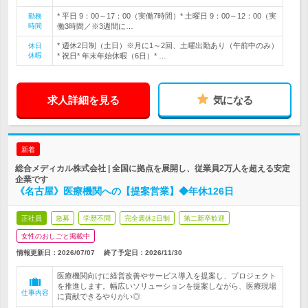
* 平日 9：00～17：00（実働7時間）* 土曜日 9：00～12：00（実
勤務
時間
働3時間／※3週間に…
* 週休2日制（土日）※月に1～2回、土曜出勤あり（午前中のみ）
休日
休暇
* 祝日* 年末年始休暇（6日）* …
求人詳細を見る
気になる
新着
総合メディカル株式会社 | 全国に拠点を展開し、従業員2万人を超える安定
企業です
《名古屋》医療機関への【提案営業】◆年休126日
正社員
急募
学歴不問
完全週休2日制
第二新卒歓迎
女性のおしごと掲載中
情報更新日：2026/07/07
終了予定日：
2026/11/30
医療機関向けに経営改善やサービス導入を提案し、プロジェクト
を推進します。幅広いソリューションを提案しながら、医療現場
仕事内容
に貢献できるやりがい◎