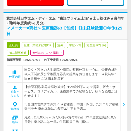
株式会社日本エム・ディ・エム | *東証プライム上場*★土日祝休み★賞与年
2回(昨年度実績6ヶ月分)
＜メーカー×商社＞医療機器の【営業】◎未経験歓迎◎年休125
日
正社員
職種・業種未経験OK
急募
学歴不問
完全週休2日制
第二新卒歓迎
女性のおしごと掲載中
情報更新日：2026/07/08
終了予定日：
2026/09/24
国公立・私立の大学病院や病院の整形外科を中心に、骨接合材料
や人工関節及び脊椎固定器具の提案をお任せします！★賞与年2
仕事内容
回★各種手当/退職金制度有
【学歴不問/業界未経験歓迎】★29歳以下の方☆営業、販売・サ
ービス、コメディカル、医療業界での経験など、様々な経験が活
対象と
かせます！
なる方
＼全国の営業所で募集／ ★首都圏、中国・四国、九州エリア積極
採用中★ ※配属先はご希望エリアを考慮…
勤務地
月給：285,000円～327,000円+賞与年2回（昨年度支給実績6.0カ
月分）※上記には一律の生活応援手当（50…
給与