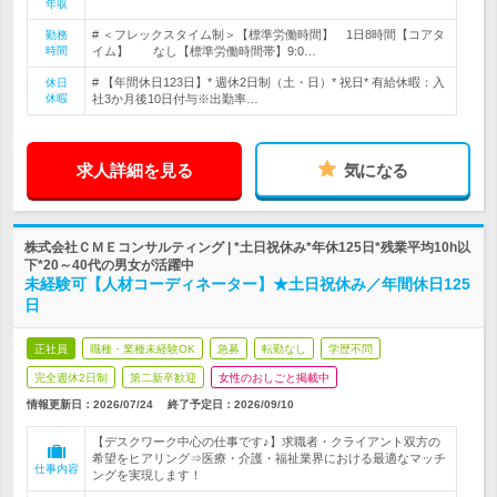
年収
# ＜フレックスタイム制＞【標準労働時間】 1日8時間【コアタ
勤務
時間
イム】 なし【標準労働時間帯】9:0…
# 【年間休日123日】* 週休2日制（土・日）* 祝日* 有給休暇：入
休日
休暇
社3か月後10日付与※出勤率…
求人詳細を見る
気になる
株式会社ＣＭＥコンサルティング | *土日祝休み*年休125日*残業平均10h以
下*20～40代の男女が活躍中
未経験可【人材コーディネーター】★土日祝休み／年間休日125
日
正社員
職種・業種未経験OK
急募
転勤なし
学歴不問
完全週休2日制
第二新卒歓迎
女性のおしごと掲載中
情報更新日：2026/07/24
終了予定日：
2026/09/10
【デスクワーク中心の仕事です♪】求職者・クライアント双方の
希望をヒアリング⇒医療・介護・福祉業界における最適なマッチ
仕事内容
ングを実現します！