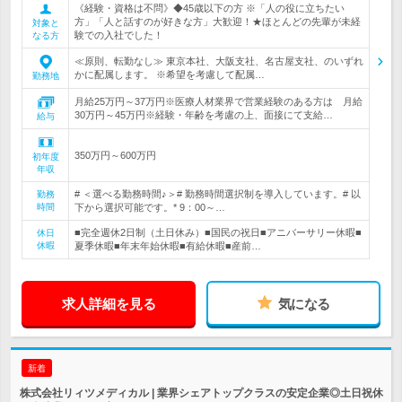
《経験・資格は不問》◆45歳以下の方 ※「人の役に立ちたい
方」「人と話すのが好きな方」大歓迎！★ほとんどの先輩が未経
対象と
験での入社でした！
なる方
≪原則、転勤なし≫ 東京本社、大阪支社、名古屋支社、のいずれ
かに配属します。 ※希望を考慮して配属…
勤務地
月給25万円～37万円※医療人材業界で営業経験のある方は 月給
30万円～45万円※経験・年齢を考慮の上、面接にて支給…
給与
350万円～600万円
初年度
年収
# ＜選べる勤務時間♪＞# 勤務時間選択制を導入しています。# 以
勤務
時間
下から選択可能です。* 9：00～…
■完全週休2日制（土日休み）■国民の祝日■アニバーサリー休暇■
休日
休暇
夏季休暇■年末年始休暇■有給休暇■産前…
求人詳細を見る
気になる
新着
株式会社リィツメディカル | 業界シェアトップクラスの安定企業◎土日祝休