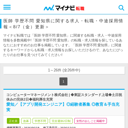
医師 学歴不問 愛知県に関する求人・転職・中途採用情
報＜8/7（金）更新＞
マイナビ転職では「医師 学歴不問 愛知県」に関連する転職・求人・中途採用
情報を多数掲載中!「医師 学歴不問 愛知県」の転職・求人情報を探しているあ
なたにおすすめのお仕事を掲載しています。「医師 学歴不問 愛知県」に関連
するキーワードからも転職・求人情報をお探しいただけるので、あなたにぴっ
たりのお仕事を見つけてみてください!
1～26件 (全26件中)
1
コンピューターマネージメント株式会社 | ◆東証スタンダード上場◆土日祝
休みの完休2日◆福利厚生充実
愛知／【アプリ開発エンジニア】◎経験者募集 ◎教育＆手当充
実
正社員
急募
学歴不問
完全週休2日制
女性のおしごと掲載中
情報更新日：2026/06/19
終了予定日：
2026/12/10