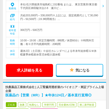
本社/石川県能美市福島町に152番地 または、 東京営業所/東京都
千代田区神田駿河台2-8 瀬川ビ…
勤務地
月給203,000円～338,000円※上記には、固定残業代として30,090
円～50,500円（19.3時間相当）…
給与
300万円～500万円
初年度
年収
10:00～19:00（所定労働時間：8時間／休憩60分）※時間外労
勤務
時間
働：有※月平均残業時間：20時間
週休2日（土日祝）※会社カレンダーによる年末年始休暇ＧＷ休
休日
休暇
暇夏季休暇産休育児休暇介護休暇
求人詳細を見る
気になる
扶桑薬品工業株式会社 | 人工腎臓用透析液のパイオニア・東証プライム上場
企業
医薬品の【営業（MR）】★年休124日／基本直行直帰◎
正社員
急募
転勤なし
学歴不問
完全週休2日制
第二新卒歓迎