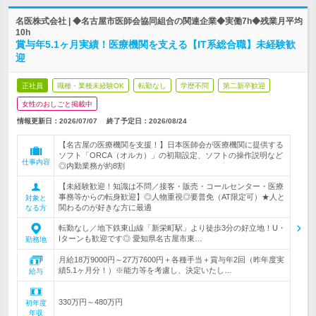
名医株式会社 | ◆名古屋市医師会協同組合の関連企業◆実働7h◆残業月平均
10h
賞与年5.1ヶ月実績！医療機関を支える【IT系総合職】未経験歓
迎
正社員
職種・業種未経験OK
転勤なし
学歴不問
第二新卒歓迎
女性のおしごと掲載中
情報更新日：2026/07/07
終了予定日：
2026/08/24
【名古屋の医療機関を支援！】日本医師会が医療機関に提供する
ソフト「ORCA（オルカ）」の初期設定、ソフトの操作説明など
仕事内容
◎内勤業務が約8割
【未経験歓迎！知識は不問／接客・販売・コールセンター・医療
事務等からの転身歓迎】◎人物重視◎要普免（AT限定可）★人と
対象と
関わるのが好きな方に最適
なる方
転勤なし／地下鉄東山線「新栄町駅」より徒歩3分の好立地！U・
Iターンも歓迎です◎ 愛知県名古屋市東…
勤務地
月給18万9000円～27万7600円＋各種手当＋賞与年2回（昨年度実
績5.1ヶ月分！）※能力等を考慮し、決定いたし…
給与
330万円～480万円
初年度
年収