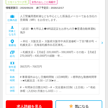
リモートワーク可
女性のおしごと掲載中
情報更新日：2026/06/26
終了予定日：
2026/12/17
人工腎臓用透析液などを中心とした医薬品メーカーである当社の
営業職（MR）をお任せします。
仕事内容
《必須》◆大卒以上◆MR認定証をお持ちの方◆普通自動車運転
対象と
免許
なる方
＜本社・大阪支店＞ 大阪府大阪市中央区道修町一丁目7番10号 ＜
札幌支店＞ 北海道札幌市白石区東札…
勤務地
＜札幌支店＞【月給】220,000円～330,000円＜その他＞【月給】
270,000円～430,000円※経験・年…
給与
350万円～700万円
初年度
年収
# 事業場外みなし労働時間制（1日8時間）＜標準的な勤務時間帯
勤務
時間
＞■札幌支店：8:30～17:30■そ…
# ＜年間休日日数124日＞# ＜完全週休2日制（土日祝）＞* 有給
休日
休暇
休暇（入社6か月後から10日～）…
求人詳細を見る
気になる