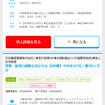
420万円～480万円
初年度
年収
# 事業場外労働のみなし労働時間制（1日8時間）※勤務時間例・
勤務
時間
9:00～18:00・8:00～16:…
# 【年間休日125日】■完全週休2日制（土日休み）■祝日■年末年
休日
休暇
始休暇（5日）■夏季休暇（5日）※…
求人詳細を見る
気になる
日本臓器製薬株式会社 | ◆直行直帰OK◆全国転勤あり(引越費用負担)◆借上
社宅制度
営業・販売の経験を活かせる【MR職】※年休127日／賞与5ヶ月
分
正社員
職種・業種未経験OK
急募
完全週休2日制
第二新卒歓迎
リモートワーク可
女性のおしごと掲載中
情報更新日：2026/05/01
終了予定日：
2026/08/20
【整形外科・麻酔科分野で高い知名度＆トップクラスシェア！】
お客様への訪問・自社製品(医薬品等)の情報提供を担当 ★業績に
仕事内容