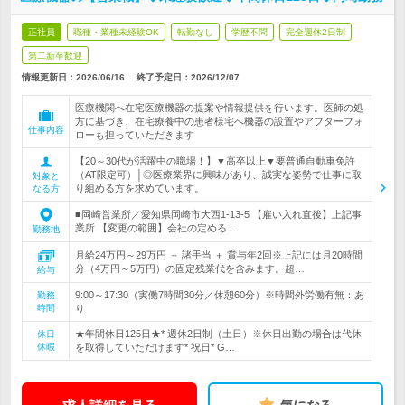
正社員
職種・業種未経験OK
転勤なし
学歴不問
完全週休2日制
第二新卒歓迎
情報更新日：2026/06/16
終了予定日：
2026/12/07
医療機関へ在宅医療機器の提案や情報提供を行います。医師の処
方に基づき、在宅療養中の患者様宅へ機器の設置やアフターフォ
仕事内容
ローも担っていただきます
【20～30代が活躍中の職場！】▼高卒以上▼要普通自動車免許
（AT限定可）│◎医療業界に興味があり、誠実な姿勢で仕事に取
対象と
り組める方を求めています。
なる方
■岡崎営業所／愛知県岡崎市大西1-13-5 【雇い入れ直後】上記事
業所 【変更の範囲】会社の定める…
勤務地
月給24万円～29万円 ＋ 諸手当 ＋ 賞与年2回※上記には月20時間
分（4万円～5万円）の固定残業代を含みます。超…
給与
9:00～17:30（実働7時間30分／休憩60分）※時間外労働有無：あ
勤務
時間
り
★年間休日125日★* 週休2日制（土日）※休日出勤の場合は代休
休日
休暇
を取得していただけます* 祝日* G…