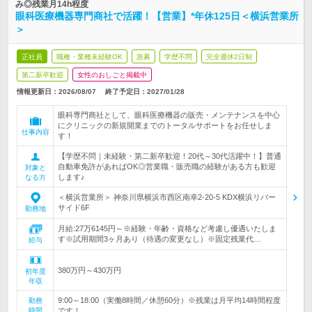
み◎残業月14h程度
眼科医療機器専門商社で活躍！【営業】*年休125日＜横浜営業所
＞
正社員
職種・業種未経験OK
急募
学歴不問
完全週休2日制
第二新卒歓迎
女性のおしごと掲載中
情報更新日：2026/08/07
終了予定日：
2027/01/28
眼科専門商社として、眼科医療機器の販売・メンテナンスを中心
にクリニックの新規開業までのトータルサポートをお任せしま
仕事内容
す！
【学歴不問｜未経験・第二新卒歓迎！20代～30代活躍中！】普通
自動車免許があればOK◎営業職・販売職の経験がある方も歓迎
対象と
します♪
なる方
＜横浜営業所＞ 神奈川県横浜市西区南幸2-20-5 KDX横浜リバー
サイド6F
勤務地
月給:27万6145円～※経験・年齢・資格など考慮し優遇いたしま
す※試用期間3ヶ月あり（待遇の変更なし）※固定残業代…
給与
380万円～430万円
初年度
年収
9:00～18:00（実働8時間／休憩60分）※残業は月平均14時間程度
勤務
時間
です！