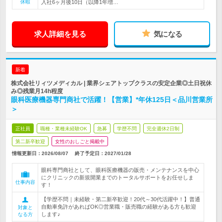
休暇
入社6ヶ月後10日（以降1年増…
求人詳細を見る
気になる
新着
株式会社リィツメディカル | 業界シェアトップクラスの安定企業◎土日祝休
み◎残業月14h程度
眼科医療機器専門商社で活躍！【営業】*年休125日＜品川営業所
＞
正社員
職種・業種未経験OK
急募
学歴不問
完全週休2日制
第二新卒歓迎
女性のおしごと掲載中
情報更新日：2026/08/07
終了予定日：
2027/01/28
眼科専門商社として、眼科医療機器の販売・メンテナンスを中心
にクリニックの新規開業までのトータルサポートをお任せしま
仕事内容
す！
【学歴不問｜未経験・第二新卒歓迎！20代～30代活躍中！】普通
自動車免許があればOK◎営業職・販売職の経験がある方も歓迎
対象と
します♪
なる方