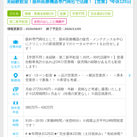
未経験歓迎！眼科医療機器専門商社で活躍！【営業】*年休125日
正社員
職種・業種未経験OK
急募
学歴不問
完全週休2日制
第二新卒歓迎
女性のおしごと掲載中
情報更新日：2026/08/07
終了予定日：
2026/11/05
眼科専門商社として、眼科医療機器の販売・メンテナンスを中心
にクリニックの新規開業までのトータルサポートをお任せしま
仕事内容
す！
【学歴不問｜未経験・第二新卒歓迎！20代～30代活躍中！】普通
自動車免許があればOK◎営業職・販売職の経験がある方も歓迎
対象と
します♪
なる方
★U・Iターン歓迎 ★ ＜品川営業所＞・ ＜横浜営業所＞・ ＜厚木
営業所＞で募集！！ ※希望を考慮…
勤務地
月給:27万6145円～※経験・年齢・資格など考慮し優遇いたしま
す※試用期間3ヶ月あり（待遇の変更なし）※固定残業代…
給与
380万円～430万円
初年度
年収
9:00～18:00（実働8時間／休憩60分）※残業は月平均14時間程度
勤務
時間
です！
# ★年間休日125日★* 完全週休2日制（土日祝休み）* 有給休暇└
休日