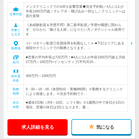
メンズクリニックでの100％反響営業◆完全予約制／4人に1人が
年収1000万円超／テレアポ・飛び込み一切なし／クリニックへは
仕事内容
直行直帰
《未経験歓迎＆学歴不問》第二新卒歓迎／学歴や職歴に関わら
ず、ゼロから「稼げる人材」になりたい方／ポテンシャル採用で
対象と
す
なる方
≪I・Uターン歓迎◎全国採用＆転勤なし！≫ ■下記エリアにある
病院やクリニックでの勤務となります。…
勤務地
■営業の平均年収は720万円！■4人に1人が年収1000万円超え月給
27万円～100万円+インセンティブ(平均月20…
給与
400万円～1000万円
初年度
年収
9：00～18：00（休憩60分・実働8時間）※勤務するクリニック
勤務
時間
により前後します。※完全予約制でク…
■週休2日制（月8～10日、シフト制）※1週間の中で休日が1日の
休日
休暇
場合、翌週の休日は3日となります。週…
求人詳細を見る
気になる