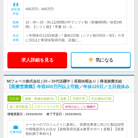
400万円～900万円
初年度
年収
10：00～20：00上記時間の中でシフト制（実働8時間／休憩1時
勤務
時間
間）【シフト例】* 早番 10：0…
＜年間休日110日程度＞* 週休2日制（シフト制/月8日～9日）※月
休日
休暇
に3日ほど希望休取得可能。店舗に…
求人詳細を見る
気になる
MIフォース株式会社 | 20～30代活躍中｜長期休暇あり｜帰省旅費支給
【医療営業職】年収600万円以上可能／年休125日／土日祝休み
正社員
職種・業種未経験OK
急募
学歴不問
完全週休2日制
第二新卒歓迎
リモートワーク可
女性のおしごと掲載中
情報更新日：2026/06/30
終了予定日：
2026/08/31
メーカーのプロジェクトに参画し、医療従事者に向けた製品説明
や情報提供をお任せ【資格取得支援＆教育サポート多数】【派遣
仕事内容
契約満了率96％】