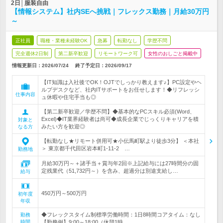
2日│服装自由
【情報システム】社内SEへ挑戦｜フレックス勤務｜月給30万円
～
正社員
職種・業種未経験OK
急募
転勤なし
学歴不問
完全週休2日制
第二新卒歓迎
リモートワーク可
女性のおしごと掲載中
情報更新日：2026/07/24
終了予定日：
2026/09/17
【IT知識は入社後でOK！OJTでしっかり教えます♪】PC設定やヘ
ルプデスクなど、社内ITサポートをお任せします！◆リフレッシ
仕事内容
ュ休暇や住宅手当も◎
【第二新卒歓迎／学歴不問】◆基本的なPCスキル必須(Word、
Excel)◆IT業界経験者は尚可◆成長企業でじっくりキャリアを積
対象と
みたい方を歓迎◎
なる方
【転勤なし★リモート併用可★小伝馬町駅より徒歩3分】 ＜本社
＞ 東京都千代田区岩本町1-11-2 …
勤務地
月給30万円～＋諸手当＋賞与年2回※上記給与には27時間分の固
定残業代（51,732円～）を含み、超過分は別途支給し…
給与
450万円～500万円
初年度
年収
◆フレックスタイム制標準労働時間：1日8時間コアタイム：なし
勤務
時間
【勤務例】9:00～18:00（休憩1時…