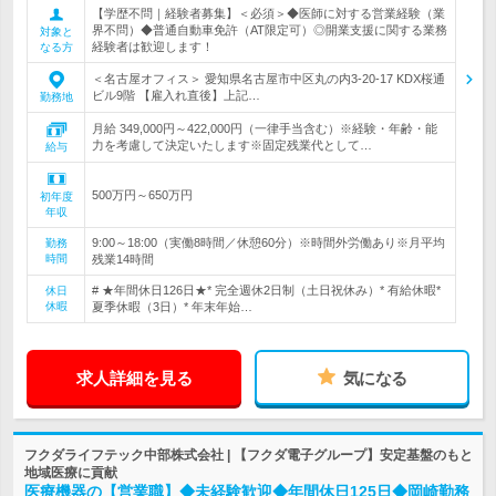
【学歴不問｜経験者募集】＜必須＞◆医師に対する営業経験（業
界不問）◆普通自動車免許（AT限定可）◎開業支援に関する業務
対象と
経験者は歓迎します！
なる方
＜名古屋オフィス＞ 愛知県名古屋市中区丸の内3-20-17 KDX桜通
ビル9階 【雇入れ直後】上記…
勤務地
月給 349,000円～422,000円（一律手当含む）※経験・年齢・能
力を考慮して決定いたします※固定残業代として…
給与
500万円～650万円
初年度
年収
9:00～18:00（実働8時間／休憩60分）※時間外労働あり※月平均
勤務
時間
残業14時間
# ★年間休日126日★* 完全週休2日制（土日祝休み）* 有給休暇*
休日
休暇
夏季休暇（3日）* 年末年始…
求人詳細を見る
気になる
フクダライフテック中部株式会社 | 【フクダ電子グループ】安定基盤のもと
地域医療に貢献
医療機器の【営業職】◆未経験歓迎◆年間休日125日◆岡崎勤務