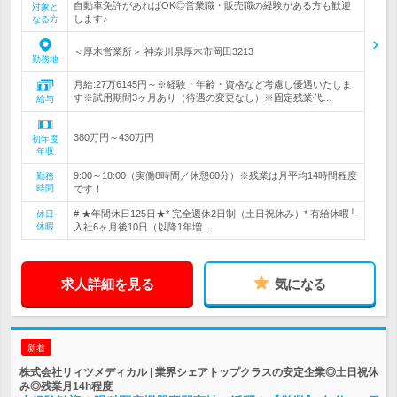
自動車免許があればOK◎営業職・販売職の経験がある方も歓迎
対象と
します♪
なる方
＜厚木営業所＞ 神奈川県厚木市岡田3213
勤務地
月給:27万6145円～※経験・年齢・資格など考慮し優遇いたしま
す※試用期間3ヶ月あり（待遇の変更なし）※固定残業代…
給与
380万円～430万円
初年度
年収
9:00～18:00（実働8時間／休憩60分）※残業は月平均14時間程度
勤務
時間
です！
# ★年間休日125日★* 完全週休2日制（土日祝休み）* 有給休暇└
休日
休暇
入社6ヶ月後10日（以降1年増…
求人詳細を見る
気になる
新着
株式会社リィツメディカル | 業界シェアトップクラスの安定企業◎土日祝休
み◎残業月14h程度