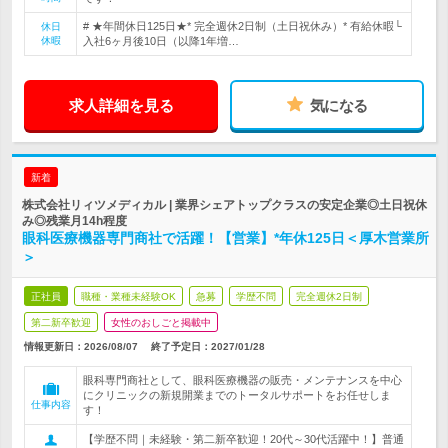
# ★年間休日125日★* 完全週休2日制（土日祝休み）* 有給休暇└
休日
休暇
入社6ヶ月後10日（以降1年増…
求人詳細を見る
気になる
新着
株式会社リィツメディカル | 業界シェアトップクラスの安定企業◎土日祝休
み◎残業月14h程度
眼科医療機器専門商社で活躍！【営業】*年休125日＜厚木営業所
＞
正社員
職種・業種未経験OK
急募
学歴不問
完全週休2日制
第二新卒歓迎
女性のおしごと掲載中
情報更新日：2026/08/07
終了予定日：
2027/01/28
眼科専門商社として、眼科医療機器の販売・メンテナンスを中心
にクリニックの新規開業までのトータルサポートをお任せしま
仕事内容
す！
【学歴不問｜未経験・第二新卒歓迎！20代～30代活躍中！】普通