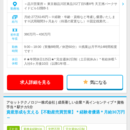
＜品川営業所＞ 東京都品川区東品川2丁目5番8号 天王洲パークサ
イドビル12階B-1
勤務地
月給:27万6145円～※経験・年齢・資格など考慮し優遇いたしま
す※試用期間3ヶ月あり（待遇の変更なし）※固定残業代…
給与
380万円～430万円
初年度
年収
9:00～18:00（実働8時間／休憩60分）※残業は月平均14時間程度
勤務
時間
です！
# ★年間休日125日★* 完全週休2日制（土日祝休み）* 有給休暇└
休日
休暇
入社6ヶ月後10日（以降1年増…
求人詳細を見る
気になる
アセットテクノロジー株式会社 | 成長著しい企業＊高インセンティブ＊資格
手当＊駅チカ5分
資産形成を支える【不動産売買営業】＊経験者優遇＊月給30万円
～
正社員
業種未経験OK
学歴不問
完全週休2日制