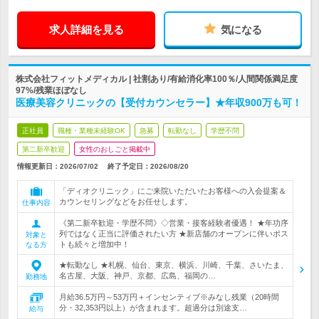
求人詳細を見る
気になる
株式会社フィットメディカル | 社割あり/有給消化率100％/人間関係満足度
97%/残業ほぼなし
医療美容クリニックの【受付カウンセラー】★年収900万も可！
正社員
職種・業種未経験OK
急募
転勤なし
学歴不問
第二新卒歓迎
女性のおしごと掲載中
情報更新日：2026/07/02
終了予定日：
2026/08/20
「ディオクリニック」にご来院いただいたお客様への入会提案＆
カウンセリングなどをお任せします。
仕事内容
《第二新卒歓迎・学歴不問》◇営業・接客経験者優遇！ ★年功序
列ではなく正当に評価されたい方 ★新店舗のオープンに伴いポス
対象と
トも続々と増加中！
なる方
★転勤なし ★札幌、仙台、東京、横浜、川崎、千葉、さいたま、
名古屋、大阪、神戸、京都、広島、福岡の…
勤務地
月給36.5万円～53万円＋インセンティブ※みなし残業（20時間
分・32,353円以上）が含まれます。超過分は別途支…
給与