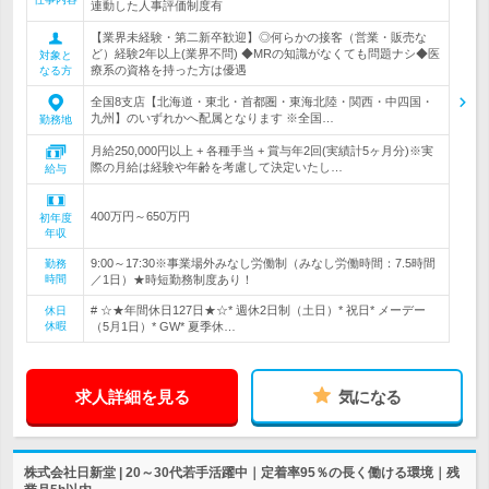
連動した人事評価制度有
【業界未経験・第二新卒歓迎】◎何らかの接客（営業・販売な
ど）経験2年以上(業界不問) ◆MRの知識がなくても問題ナシ◆医
対象と
療系の資格を持った方は優遇
なる方
全国8支店【北海道・東北・首都圏・東海北陸・関西・中四国・
九州】のいずれかへ配属となります ※全国…
勤務地
月給250,000円以上 + 各種手当 + 賞与年2回(実績計5ヶ月分)※実
際の月給は経験や年齢を考慮して決定いたし…
給与
400万円～650万円
初年度
年収
9:00～17:30※事業場外みなし労働制（みなし労働時間：7.5時間
勤務
時間
／1日）★時短勤務制度あり！
# ☆★年間休日127日★☆* 週休2日制（土日）* 祝日* メーデー
休日
休暇
（5月1日）* GW* 夏季休…
求人詳細を見る
気になる
株式会社日新堂 | 20～30代若手活躍中｜定着率95％の長く働ける環境｜残