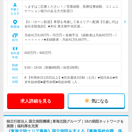
＼まずはご応募ください！／営業経験、医療従事経験、コミュニ
対象と
ケーション能力のある方大歓迎◎
なる方
【U・Iターン歓迎】希望を考慮して各エリアへ配属【引越し代は
会社全額負担】 ■本社 東京都中央区築…
勤務地
月給41万6,667円～70万円＋各種手当 《経験者は月給60万円～》
＝＝＝＝＝＝■未経験者：月給41万6,667円…
給与
600万円～900万円
初年度
年収
勤務
9:00～18:00（実働8時間／休憩1時間）
時間
# 【年間休日125日以上】■完全週休2日制（土日）■祝日休み■年
休日
休暇
末年始休暇■慶弔休暇■有給休暇（入…
求人詳細を見る
気になる
独立行政法人 国立病院機構 | 東海北陸グループ｜18の病院ネットワークを
展開｜福利厚生充実
《東海北陸エリア募集》国立病院を支える【事務系総合職 係