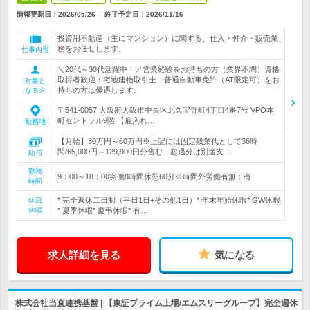
情報更新日：2026/05/26
終了予定日：
2026/11/16
投資用不動産（主にマンション）に関する、仕入・仲介・販売業
務をお任せします。
仕事内容
＼20代～30代活躍中！／営業経験をお持ちの方（業界不問）資格
取得者歓迎：宅地建物取引士、普通自動車免許（AT限定可）をお
対象と
持ちの方は優遇します。
なる方
〒541-0057 大阪府大阪市中央区北久宝寺町4丁目4番7号 VPO本
町セントラル9階 【雇入れ…
勤務地
【月給】30万円～60万円※上記には固定残業代として36時
間/65,000円～129,900円分含む 超過分は別途支…
給与
勤務
9：00～18：00実働8時間休憩60分※時間外労働有無：有
時間
* 完全週休二日制（平日1日+その他1日）* 年末年始休暇* GW休暇
休日
休暇
* 夏季休暇* 慶弔休暇* 有…
求人詳細を見る
気になる
株式会社当直連携基盤 | 【東証プライム上場/エムスリーグループ】完全週休