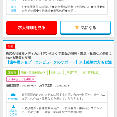
# ★年間休日120日以上◆完全週休2日制（土日休み）◆祝日◆年
休日
休暇
末年始休暇◆有給休暇◆慶弔休暇◆産前…
求人詳細を見る
気になる
新着
株式会社歯愛メディカル | デンタルケア製品の開発・製造・販売など多岐に
わたる事業を展開
【歯科用レセプトコンピュータのサポート】※未経験の方も歓迎
正社員
職種・業種未経験OK
転勤なし
学歴不問
第二新卒歓迎
女性のおしごと掲載中
情報更新日：2026/07/07
終了予定日：
2026/12/28
歯科医院向けのシステムに関するお問い合わせ対応や、操作マニ
ュアルの作成・改善などを担っていただきます。
仕事内容
＜必須要件＞普通自動車免許 ＜歓迎要件＞歯科系システムメー
対象と
カーでのサポート経験、歯科医院での業務経験
なる方