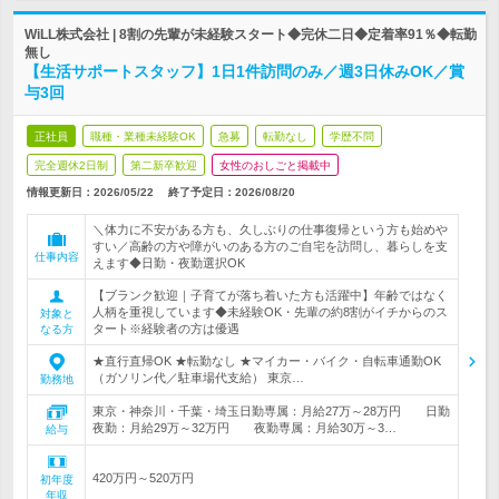
WiLL株式会社 | 8割の先輩が未経験スタート◆完休二日◆定着率91％◆転勤
無し
【生活サポートスタッフ】1日1件訪問のみ／週3日休みOK／賞
与3回
正社員
職種・業種未経験OK
急募
転勤なし
学歴不問
完全週休2日制
第二新卒歓迎
女性のおしごと掲載中
情報更新日：2026/05/22
終了予定日：
2026/08/20
＼体力に不安がある方も、久しぶりの仕事復帰という方も始めや
すい／高齢の方や障がいのある方のご自宅を訪問し、暮らしを支
仕事内容
えます◆日勤・夜勤選択OK
【ブランク歓迎｜子育てが落ち着いた方も活躍中】年齢ではなく
人柄を重視しています◆未経験OK・先輩の約8割がイチからのス
対象と
タート※経験者の方は優遇
なる方
★直行直帰OK ★転勤なし ★マイカー・バイク・自転車通勤OK
（ガソリン代／駐車場代支給） 東京…
勤務地
東京・神奈川・千葉・埼玉日勤専属：月給27万～28万円 日勤
夜勤：月給29万～32万円 夜勤専属：月給30万～3…
給与
420万円～520万円
初年度
年収