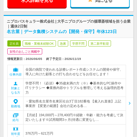
求人詳細を見る
気になる
ニプロバスキュラー株式会社 | 大手ニプログループの循環器領域を担う企業
｜週休2日制
名古屋｜データ集積システムの【開発・保守】年休123日
正社員
職種・業種未経験OK
急募
学歴不問
第二新卒歓迎
女性のおしごと掲載中
情報更新日：2026/06/05
終了予定日：
2026/11/19
全国の病院で使われる診療レポート作成システムの開発や保守、
導入に向けた顧客との打ち合わせなどをお任せします！
仕事内容
学歴不問！《必須》◆35歳未満の方（※）◆基本的なPC操作や
ITリテラシー ◆業務内容やトラブルを整理して考える論理的思考
対象と
力
なる方
・愛知県名古屋市名東区社台3丁目182番地 【雇入れ直後】上記
事業所 【変更の範囲】会社の定める各…
勤務地
【月給】194,000円～278,400円※経験・年齢・能力を考慮して決
定いたします※試用期間3ヶ月(待遇に変更なし…
給与
376万円～621万円
初年度