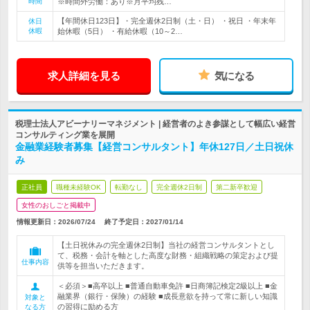
時間
※時間外労働：あり※月平均残…
【年間休日123日】・完全週休2日制（土・日） ・祝日 ・年末年
休日
休暇
始休暇（5日） ・有給休暇（10～2…
求人詳細を見る
気になる
税理士法人アビーナリーマネジメント | 経営者のよき参謀として幅広い経営
コンサルティング業を展開
金融業経験者募集【経営コンサルタント】年休127日／土日祝休
み
正社員
職種未経験OK
転勤なし
完全週休2日制
第二新卒歓迎
女性のおしごと掲載中
情報更新日：2026/07/24
終了予定日：
2027/01/14
【土日祝休みの完全週休2日制】当社の経営コンサルタントとし
て、税務・会計を軸とした高度な財務・組織戦略の策定および提
仕事内容
供等を担当いただきます。
＜必須＞■高卒以上 ■普通自動車免許 ■日商簿記検定2級以上 ■金
融業界（銀行・保険）の経験 ■成長意欲を持って常に新しい知識
対象と
の習得に励める方
なる方