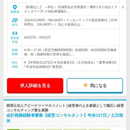
【転勤なし】 ＜本社＞ 宮城県仙台市青葉区一番町1-9-1 仙台トラ
ストタワー7F ※自転車通勤O…
勤務地
月給410,000円～580,000円＋インセンティブ※固定残業代（月45
時間分、106,400円～）含む※超過分は…
給与
500万円～700万円
初年度
年収
8:30～17:30（所定労働時間8時間）休憩時間：60分時間外労働有
勤務
時間
無：有＼残業時間の管理を徹底し…
# 【年間休日127日】# 完全週休2日（土日祝休み）* 夏季休暇3日
休日
休暇
* 年末年始休暇6日* 教育訓…
求人詳細を見る
気になる
税理士法人アビーナリーマネジメント | 経営者のよき参謀として幅広い経営
コンサルティング業を展開
会計税務経験者募集【経営コンサルタント】年休127日／土日祝
休