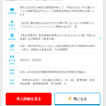
港区と品川区の病院の循環器内科にて、手術の立会いや心臓カテ
ーテル検査用品を中心とした医療器具商品の営業活動をお願いし
仕事内容
ます
【必須】運転免許がある方/立ち仕事が苦にならない方/医療スタ
対象と
ッフとのコミュニケーションに興味がある方 他
なる方
【青山営業所】 東京都港区南青山2-4-16 あんのビル1階 【雇入れ
直後】上記事業所 【変更の範…
勤務地
月給：300,000円以上※上記には固定残業代(月32.0時間/60,000円
～)含む。超過分は別途支給。※試用期間…
給与
320万円～700万円
初年度
年収
勤務
9:00～18:00(所定労働時間8時間)休憩60分時間外労働あり
時間
・年間休日126日・完全週休2日制(土・日・祝)・夏季休暇・年末
休日
休暇
年始休暇・産前産後休暇・育児休暇・介…
求人詳細を見る
気になる