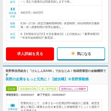
～）含む※超過分は別途支給します※経…
給与
400万円～600万円
初年度
年収
8:30～17:30（所定労働時間8時間）休憩時間：60分時間外労働有
勤務
時間
無：有＼残業時間の管理を徹底し…
# 【年間休日127日】# 完全週休2日（土日祝休み）* 夏季休暇3日
休日
休暇
* 年末年始休暇6日* 教育訓…
求人詳細を見る
気になる
長野県信用組合 | 「けんしんBANK」でおなじみ！地域密着型の金融機関で
す
長野の企業をもっと元気に！【総合職】※長野県勤務
正社員
完全週休2日制
第二新卒歓迎
女性のおしごと掲載中
情報更新日：2026/02/27
終了予定日：
2026/08/27
営業担当として、お客さまへの定期訪問や融資のご提案、経営支
援など幅広い業務をお任せ★充実した研修制度でじっくり成長で
仕事内容
きる環境です