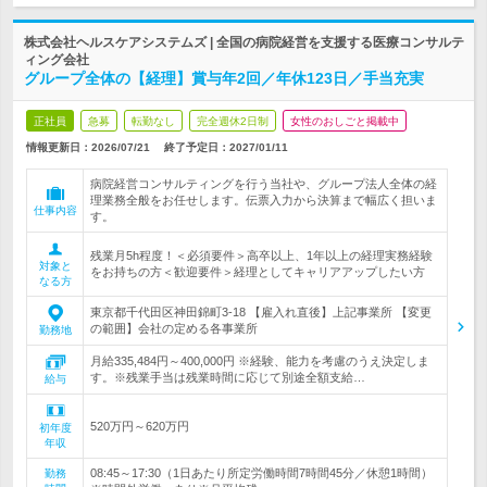
株式会社ヘルスケアシステムズ | 全国の病院経営を支援する医療コンサルテ
ィング会社
グループ全体の【経理】賞与年2回／年休123日／手当充実
正社員
急募
転勤なし
完全週休2日制
女性のおしごと掲載中
情報更新日：2026/07/21
終了予定日：
2027/01/11
病院経営コンサルティングを行う当社や、グループ法人全体の経
理業務全般をお任せします。伝票入力から決算まで幅広く担いま
仕事内容
す。
残業月5h程度！＜必須要件＞高卒以上、1年以上の経理実務経験
対象と
をお持ちの方＜歓迎要件＞経理としてキャリアアップしたい方
なる方
東京都千代田区神田錦町3-18 【雇入れ直後】上記事業所 【変更
の範囲】会社の定める各事業所
勤務地
月給335,484円～400,000円 ※経験、能力を考慮のうえ決定しま
す。※残業手当は残業時間に応じて別途全額支給…
給与
520万円～620万円
初年度
年収
08:45～17:30（1日あたり所定労働時間7時間45分／休憩1時間）
勤務