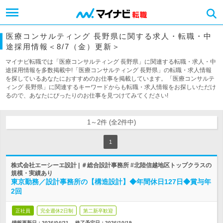
医療コンサルティング 長野県に関する求人・転職・中
途採用情報＜8/7（金）更新＞
マイナビ転職では「医療コンサルティング 長野県」に関連する転職・求人・中
途採用情報を多数掲載中!「医療コンサルティング 長野県」の転職・求人情報
を探しているあなたにおすすめのお仕事を掲載しています。「医療コンサルテ
ィング 長野県」に関連するキーワードからも転職・求人情報をお探しいただけ
るので、あなたにぴったりのお仕事を見つけてみてください!
1～2件 (全2件中)
1
株式会社エーシーエ設計 | ＃総合設計事務所 #北陸信越地区トップクラスの
規模・実績あり
東京勤務／設計事務所の【構造設計】◆年間休日127日◆賞与年
2回
正社員
完全週休2日制
第二新卒歓迎
情報更新日：2026/04/21
終了予定日：
2026/10/19