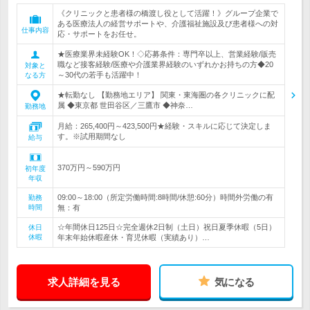
《クリニックと患者様の橋渡し役として活躍！》グループ企業で
ある医療法人の経営サポートや、介護福祉施設及び患者様への対
仕事内容
応・サポートをお任せ。
★医療業界未経験OK！◇応募条件：専門卒以上、営業経験/販売
職など接客経験/医療や介護業界経験のいずれかお持ちの方◆20
対象と
～30代の若手も活躍中！
なる方
★転勤なし 【勤務地エリア】 関東・東海圏の各クリニックに配
属 ◆東京都 世田谷区／三鷹市 ◆神奈…
勤務地
月給：265,400円～423,500円★経験・スキルに応じて決定しま
す。※試用期間なし
給与
370万円～590万円
初年度
年収
09:00～18:00（所定労働時間:8時間/休憩:60分）時間外労働の有
勤務
時間
無：有
☆年間休日125日☆完全週休2日制（土日）祝日夏季休暇（5日）
休日
休暇
年末年始休暇産休・育児休暇（実績あり）…
求人詳細を見る
気になる