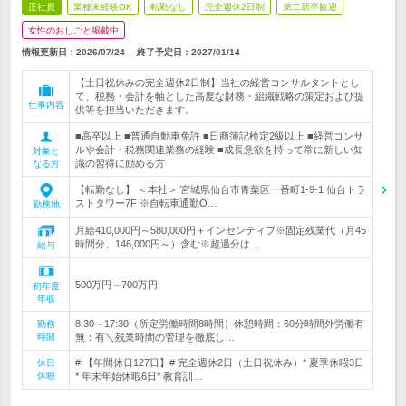
正社員
業種未経験OK
転勤なし
完全週休2日制
第二新卒歓迎
女性のおしごと掲載中
情報更新日：2026/07/24
終了予定日：
2027/01/14
【土日祝休みの完全週休2日制】当社の経営コンサルタントとし
て、税務・会計を軸とした高度な財務・組織戦略の策定および提
仕事内容
供等を担当いただきます。
■高卒以上 ■普通自動車免許 ■日商簿記検定2級以上 ■経営コンサ
ルや会計・税務関連業務の経験 ■成長意欲を持って常に新しい知
対象と
識の習得に励める方
なる方
【転勤なし】 ＜本社＞ 宮城県仙台市青葉区一番町1-9-1 仙台トラ
ストタワー7F ※自転車通勤O…
勤務地
月給410,000円～580,000円＋インセンティブ※固定残業代（月45
時間分、146,000円～）含む※超過分は…
給与
500万円～700万円
初年度
年収
8:30～17:30（所定労働時間8時間）休憩時間：60分時間外労働有
勤務
時間
無：有＼残業時間の管理を徹底し…
# 【年間休日127日】# 完全週休2日（土日祝休み）* 夏季休暇3日
休日
休暇
* 年末年始休暇6日* 教育訓…