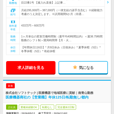
目22番1号 【雇入れ直後】上記事…
勤務地
月給295,000円～387,000円（一律支給の諸手当含む）※経験能力
考慮のうえ決定します。※試用期間6か月（待遇…
給与
433万円～600万円
初年度
年収
1ヶ月単位の変形労働時間制（週平均40時間以内）＜週38.75時間
勤務
時間
勤務のシフト制＞開局時間帯【月・火…
【年間休日116日】* 月9日休み（日祝休み）* 夏季休暇（5日）*
休日
休暇
冬季休暇（5日）* 有給休暇
求人詳細を見る
気になる
新着
株式会社ソフトテック | 医療機器で地域医療に貢献｜南青山勤務
医療機器商社の【営業職】年休125日/転勤無し/都内
正社員
業種未経験OK
転勤なし
完全週休2日制
情報更新日：2026/05/12
終了予定日：
2026/11/02