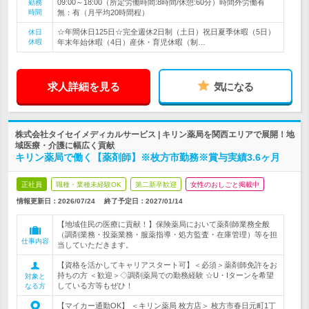
09:00～18:00（所定労働時間:8時間/休憩:60分）時間外労働有
勤務
時間
無：有（月平均20時間程）
☆年間休日125日☆完全週休2日制（土日）祝日夏季休暇（5日）
休日
休暇
年末年始休暇（4日）産休・育児休暇（制…
求人詳細を見る
気になる
株式会社タイセイメディカルサービス | キリン薬局を関西エリアで展開！地
域医療・介護に幅広く貢献
キリン薬局で働く【薬剤師】※枚方市勤務※賞与実績3.6ヶ月
正社員
職種・業種未経験OK
第二新卒歓迎
女性のおしごと掲載中
情報更新日：2026/07/24
終了予定日：
2027/01/14
【地域住民の医療に貢献！】保険薬局において薬剤師業務全般
（調剤業務・投薬業務・服薬指導・処方監査・在庫管理）等を担
仕事内容
当していただきます。
【資格を活かしてキャリアスタート可】＜必須＞薬剤師免許をお
持ちの方 ＜歓迎＞◇調剤薬局での勤務経験 ☆U・Iターンを希望
対象と
している方等もぜひ！
なる方
【マイカー通勤OK】 ＜キリン薬局 枚方店＞ 枚方市春日元町1丁