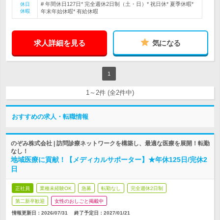
# 年間休日127日* 完全週休2日制（土・日）* 祝日休* 夏季休暇*
休日
休暇
年末年始休暇* 有給休暇
求人詳細を見る
気になる
1
1～2件 (全2件中)
おすすめの求人・転職情報
のぞみ株式会社 | 訪問診療ネットワークを構築し、最適な医療を展開！転勤
なし！
地域医療に貢献！【メディカルサポーター】★年休125日/完休2
日
正社員
業種未経験OK
急募
転勤なし
完全週休2日制
第二新卒歓迎
女性のおしごと掲載中
情報更新日：2026/07/31
終了予定日：
2027/01/21