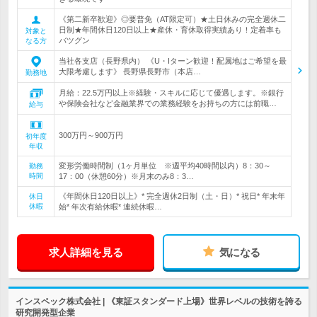
《第二新卒歓迎》◎要普免（AT限定可）★土日休みの完全週休二
日制★年間休日120日以上★産休・育休取得実績あり！定着率も
対象と
バツグン
なる方
当社各支店（長野県内） 《U・Iターン歓迎！配属地はご希望を最
大限考慮します》 長野県長野市（本店…
勤務地
月給：22.5万円以上※経験・スキルに応じて優遇します。※銀行
や保険会社など金融業界での業務経験をお持ちの方には前職…
給与
300万円～900万円
初年度
年収
変形労働時間制（1ヶ月単位 ※週平均40時間以内）8：30～
勤務
時間
17：00（休憩60分）※月末のみ8：3…
《年間休日120日以上》* 完全週休2日制（土・日）* 祝日* 年末年
休日
休暇
始* 年次有給休暇* 連続休暇…
求人詳細を見る
気になる
インスペック株式会社 | 《東証スタンダード上場》世界レベルの技術を誇る
研究開発型企業