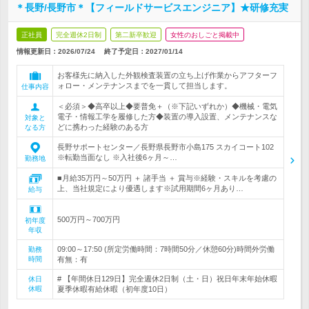
＊長野/長野市＊【フィールドサービスエンジニア】★研修充実
正社員
完全週休2日制
第二新卒歓迎
女性のおしごと掲載中
情報更新日：2026/07/24
終了予定日：
2027/01/14
お客様先に納入した外観検査装置の立ち上げ作業からアフターフ
ォロー・メンテナンスまでを一貫して担当します。
仕事内容
＜必須＞◆高卒以上◆要普免＋（※下記いずれか）◆機械・電気
電子・情報工学を履修した方◆装置の導入設置、メンテナンスな
対象と
どに携わった経験のある方
なる方
長野サポートセンター／長野県長野市小島175 スカイコート102
※転勤当面なし ※入社後6ヶ月～…
勤務地
■月給35万円～50万円 ＋ 諸手当 ＋ 賞与※経験・スキルを考慮の
上、当社規定により優遇します※試用期間6ヶ月あり…
給与
500万円～700万円
初年度
年収
09:00～17:50 (所定労働時間：7時間50分／休憩60分)時間外労働
勤務
時間
有無：有
# 【年間休日129日】完全週休2日制（土・日）祝日年末年始休暇
休日
休暇
夏季休暇有給休暇（初年度10日）