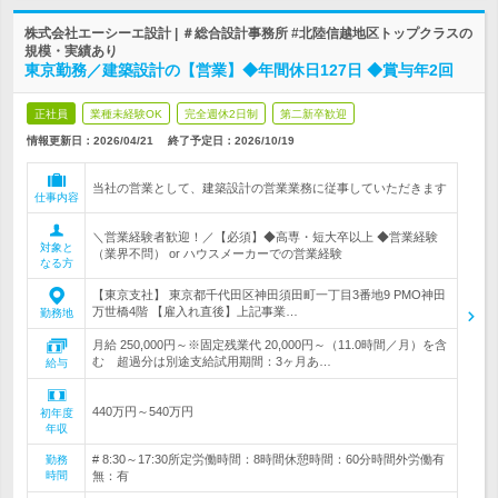
株式会社エーシーエ設計 | ＃総合設計事務所 #北陸信越地区トップクラスの
規模・実績あり
東京勤務／建築設計の【営業】◆年間休日127日 ◆賞与年2回
正社員
業種未経験OK
完全週休2日制
第二新卒歓迎
情報更新日：2026/04/21
終了予定日：
2026/10/19
当社の営業として、建築設計の営業業務に従事していただきます
仕事内容
＼営業経験者歓迎！／【必須】◆高専・短大卒以上 ◆営業経験
対象と
（業界不問） or ハウスメーカーでの営業経験
なる方
【東京支社】 東京都千代田区神田須田町一丁目3番地9 PMO神田
万世橋4階 【雇入れ直後】上記事業…
勤務地
月給 250,000円～※固定残業代 20,000円～（11.0時間／月）を含
む 超過分は別途支給試用期間：3ヶ月あ…
給与
440万円～540万円
初年度
年収
# 8:30～17:30所定労働時間：8時間休憩時間：60分時間外労働有
勤務
時間
無：有