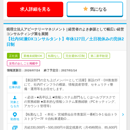
求人詳細を見る
気になる
税理士法人アビーナリーマネジメント | 経営者のよき参謀として幅広い経営
コンサルティング業を展開
【社内SE兼DXコンサルタント】年休127日／土日祝休みの完休2
日制
正社員
業種未経験OK
転勤なし
完全週休2日制
第二新卒歓迎
女性のおしごと掲載中
情報更新日：2026/07/24
終了予定日：
2027/01/14
【新設部門の立ち上げメンバーとして活躍】新設のIT・DX推進部
にて、社内ITインフラの構築、情報資産管理、セキュリティ整
仕事内容
備・運用等をお任せします。
＜必須＞■高卒以上 ■情報システム部門もしくはヘルプデスクで
の実務経験 ■基本的な情報システム業務経験（PCキッティング、
対象と
アカウント管理等）
なる方
【転勤なし】 ＜本社＞ 宮城県仙台市青葉区一番町1-9-1 仙台トラ
ストタワー7F ※自転車通勤O…
勤務地
月給330,000円～500,000円※固定残業代（月45時間分、85,600円