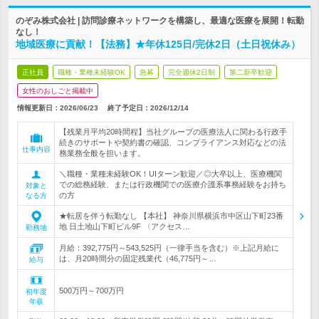
のぞみ株式会社 | 訪問診療ネットワークを構築し、最適な医療を展開！転勤
なし！
地域医療に貢献！【法務】★年休125日/完休2日（土日祝休み）
正社員
職種・業種未経験OK
急募
完全週休2日制
第二新卒歓迎
女性のおしごと掲載中
情報更新日：2026/06/23
終了予定日：
2026/12/14
【残業月平均20時間程】当社グループの医療法人に関わる行政手
続きのサポートや契約書の確認、コンプライアンス対応などの法
仕事内容
務業務全般を担います。
＼職種・業種未経験OK！UIターン歓迎／◎大卒以上、医療機関
での総務経験、または行政機関での医療介護系事務経験をお持ち
対象と
の方
なる方
★転居を伴う転勤なし 【本社】 神奈川県横浜市中区山下町23番
地 日土地山下町ビル9F 〈アクセス…
勤務地
月給：392,775円～543,525円（一律手当を含む）※上記月給に
は、月20時間分の固定残業代（46,775円～…
給与
500万円～700万円
初年度
年収