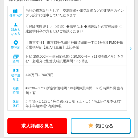
当社の構造設計として、空調設備や電気設備などの建築内のイン
フラ設計に従事していただきます
仕事内容
＼経験者歓迎！／【必須】◆高卒以上 ◆構造設計の実務経験 ◇
対象と
建築学科卒の方もぜひご相談ください
なる方
【東京支社】 東京都千代田区神田須田町一丁目3番地9 PMO神田
万世橋4階 【雇入れ直後】上記事業…
勤務地
月給 250,000円～※固定残業代 20,000円～（11.0時間／月）を含
む 超過分は別途支給試用期間：3ヶ月あ…
給与
440万円～700万円
初年度
年収
# 8:30～17:30所定労働時間：8時間休憩時間：60分時間外労働有
勤務
時間
無：有
# 年間休日127日* 完全週休2日制（土・日）* 祝日休* 夏季休暇*
休日
休暇
年末年始休暇* 有給休暇
求人詳細を見る
気になる