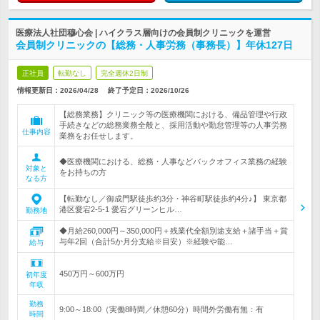
医療法人社団穆心会 | ハイクラス層向けの会員制クリニックを運営
会員制クリニックの【総務・人事労務（事務長）】年休127日
正社員
転勤なし
完全週休2日制
情報更新日：2026/04/28
終了予定日：
2026/10/26
【総務業務】クリニック等の医療機関における、備品管理や行政
手続きなどの総務業務全般と、採用活動や勤怠管理等の人事労務
仕事内容
業務をお任せします。
◆医療機関における、総務・人事などバックオフィス業務の経験
対象と
をお持ちの方
なる方
【転勤なし／御成門駅徒歩約3分・神谷町駅徒歩約4分♪】 東京都
港区愛宕2-5-1 愛宕グリーンヒル…
勤務地
◆月給260,000円～350,000円＋残業代全額別途支給＋諸手当＋賞
与年2回（合計5か月分支給※目安）※経験や能…
給与
450万円～600万円
初年度
年収
勤務
9:00～18:00（実働8時間／休憩60分）時間外労働有無：有
時間