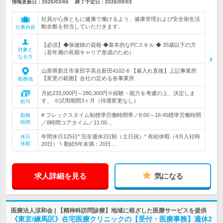
情報更新日：2026/03/06
終了予定日：
2026/09/03
社員が心身ともに健康で働けるよう、健康管理および安全衛生活
動全般を担当していただきます。
仕事内容
【必須】◆保健師の資格 ◆基本的なPCスキル ◆ 35歳以下の方
対象と
（若年層の長期キャリア形成のため）
なる方
山形県新庄市泉田字高台新田4102-6 【雇入れ直後】上記事業所
【変更の範囲】会社の定める各事業所
勤務地
月給233,000円～280,300円※経験・能力を考慮の上、決定しま
す。 ※試用期間3ヶ月（待遇変更なし）
給与
# フレックスタイム制標準労働時間帯／8:00～16:45標準労働時間
勤務
時間
／8時間コアタイム／11:00…
年間休日125日* 完全週休2日制（土日祝）* 有給休暇（4月入社時
休日
休暇
20日）└ 勤続5年未満：20日…
求人詳細を見る
気になる
医療法人涼和会 | 【精神科訪問診療】地域に根ざした医療サービスを提供
《東京/練馬区》在宅医療クリニックの【受付・医療事務】週休2