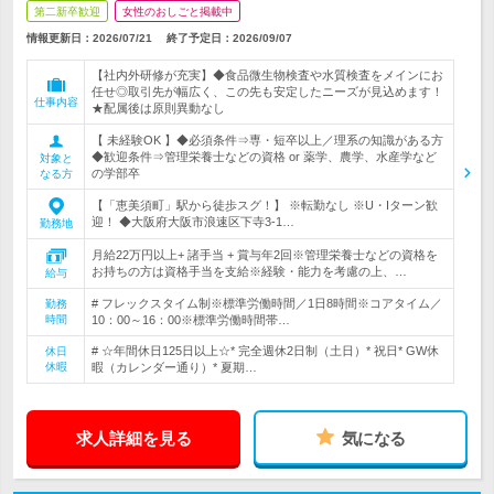
第二新卒歓迎
女性のおしごと掲載中
情報更新日：2026/07/21
終了予定日：
2026/09/07
【社内外研修が充実】◆食品微生物検査や水質検査をメインにお
任せ◎取引先が幅広く、この先も安定したニーズが見込めます！
仕事内容
★配属後は原則異動なし
【 未経験OK 】◆必須条件⇒専・短卒以上／理系の知識がある方
◆歓迎条件⇒管理栄養士などの資格 or 薬学、農学、水産学など
対象と
の学部卒
なる方
【「恵美須町」駅から徒歩スグ！】 ※転勤なし ※U・Iターン歓
迎！ ◆大阪府大阪市浪速区下寺3-1…
勤務地
月給22万円以上+ 諸手当 + 賞与年2回※管理栄養士などの資格を
お持ちの方は資格手当を支給※経験・能力を考慮の上、…
給与
# フレックスタイム制※標準労働時間／1日8時間※コアタイム／
勤務
時間
10：00～16：00※標準労働時間帯…
# ☆年間休日125日以上☆* 完全週休2日制（土日）* 祝日* GW休
休日
休暇
暇（カレンダー通り）* 夏期…
求人詳細を見る
気になる