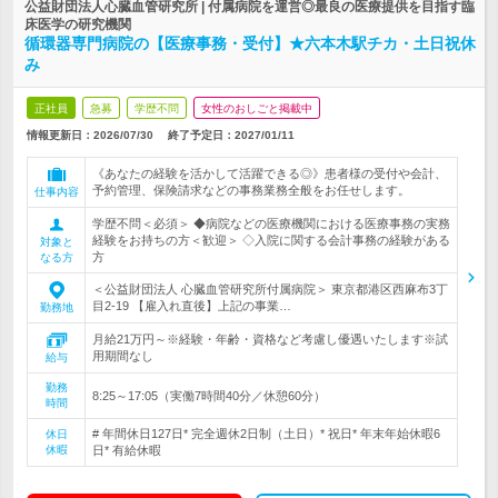
公益財団法人心臓血管研究所 | 付属病院を運営◎最良の医療提供を目指す臨
床医学の研究機関
循環器専門病院の【医療事務・受付】★六本木駅チカ・土日祝休
み
正社員
急募
学歴不問
女性のおしごと掲載中
情報更新日：2026/07/30
終了予定日：
2027/01/11
《あなたの経験を活かして活躍できる◎》患者様の受付や会計、
予約管理、保険請求などの事務業務全般をお任せします。
仕事内容
学歴不問＜必須＞ ◆病院などの医療機関における医療事務の実務
経験をお持ちの方＜歓迎＞ ◇入院に関する会計事務の経験がある
対象と
方
なる方
＜公益財団法人 心臓血管研究所付属病院＞ 東京都港区西麻布3丁
目2-19 【雇入れ直後】上記の事業…
勤務地
月給21万円～※経験・年齢・資格など考慮し優遇いたします※試
用期間なし
給与
勤務
8:25～17:05（実働7時間40分／休憩60分）
時間
# 年間休日127日* 完全週休2日制（土日）* 祝日* 年末年始休暇6
休日
休暇
日* 有給休暇