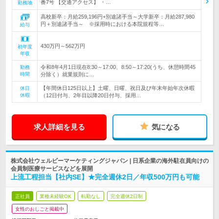
番7号 【交通アクセス】 ・…
勤務地
高校新卒：月給259,196円+別途諸手当～大学新卒：月給287,980
円＋別途諸手当～ ※採用時における本院規程等…
給与
430万円～562万円
初年度
年収
令和8年4月1日現在8:30～17:00、8:50～17:20(うち、休憩時間45
勤務
時間
分除く）就業規則に…
【年間休日125日以上】土曜、日曜、祝日及び年末年始年次休暇
休日
休暇
（12日付与、2年目以降20日付与、採用…
求人詳細を見る
気になる
株式会社ウェルビーマーケティングジャパン | 日系企業の海外駐在員向けの
会員制医療サービスなどを展開
上流工程担当【社内SE】★完全週休2日／年収500万円も可能
正社員
業種未経験OK
転勤なし
完全週休2日制
女性のおしごと掲載中