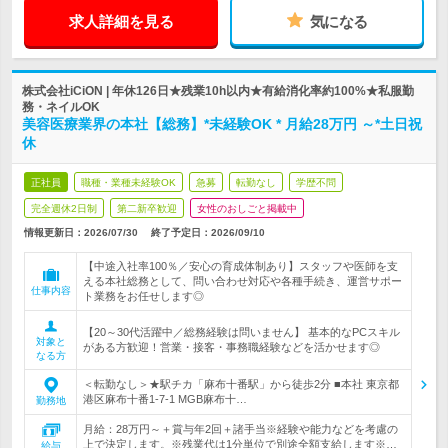
求人詳細を見る
気になる
株式会社iCiON | 年休126日★残業10h以内★有給消化率約100%★私服勤
務・ネイルOK
美容医療業界の本社【総務】*未経験OK * 月給28万円 ～*土日祝
休
正社員
職種・業種未経験OK
急募
転勤なし
学歴不問
完全週休2日制
第二新卒歓迎
女性のおしごと掲載中
情報更新日：2026/07/30
終了予定日：
2026/09/10
【中途入社率100％／安心の育成体制あり】スタッフや医師を支
える本社総務として、問い合わせ対応や各種手続き、運営サポー
仕事内容
ト業務をお任せします◎
【20～30代活躍中／総務経験は問いません】 基本的なPCスキル
対象と
がある方歓迎！営業・接客・事務職経験などを活かせます◎
なる方
＜転勤なし＞★駅チカ「麻布十番駅」から徒歩2分 ■本社 東京都
港区麻布十番1-7-1 MGB麻布十…
勤務地
月給：28万円～＋賞与年2回＋諸手当※経験や能力などを考慮の
上で決定します。※残業代は1分単位で別途全額支給します※…
給与