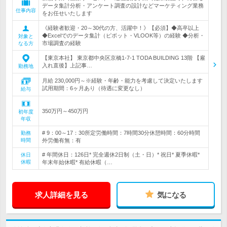
データ集計分析・アンケート調査の設計などマーケティング業務
仕事内容
をお任せいたします
《経験者歓迎・20～30代の方、活躍中！》【必須】◆高卒以上
◆Excelでのデータ集計（ピボット・VLOOK等）の経験 ◆分析・
対象と
市場調査の経験
なる方
【東京本社】 東京都中央区京橋1-7-1 TODA BUILDING 13階 【雇
入れ直後】上記事…
勤務地
月給 230,000円～※経験・年齢・能力を考慮して決定いたします
試用期間：6ヶ月あり（待遇に変更なし）
給与
350万円～450万円
初年度
年収
# 9：00～17：30所定労働時間：7時間30分休憩時間：60分時間
勤務
時間
外労働有無：有
# 年間休日：126日* 完全週休2日制（土・日）* 祝日* 夏季休暇*
休日
休暇
年末年始休暇* 有給休暇（…
求人詳細を見る
気になる