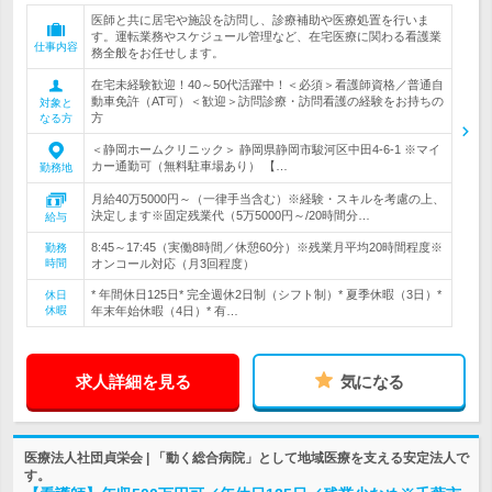
医師と共に居宅や施設を訪問し、診療補助や医療処置を行いま
す。運転業務やスケジュール管理など、在宅医療に関わる看護業
仕事内容
務全般をお任せします。
在宅未経験歓迎！40～50代活躍中！＜必須＞看護師資格／普通自
動車免許（AT可）＜歓迎＞訪問診療・訪問看護の経験をお持ちの
対象と
方
なる方
＜静岡ホームクリニック＞ 静岡県静岡市駿河区中田4-6-1 ※マイ
カー通勤可（無料駐車場あり） 【…
勤務地
月給40万5000円～（一律手当含む）※経験・スキルを考慮の上、
決定します※固定残業代（5万5000円～/20時間分…
給与
8:45～17:45（実働8時間／休憩60分）※残業月平均20時間程度※
勤務
時間
オンコール対応（月3回程度）
* 年間休日125日* 完全週休2日制（シフト制）* 夏季休暇（3日）*
休日
休暇
年末年始休暇（4日）* 有…
求人詳細を見る
気になる
医療法人社団貞栄会 | 「動く総合病院」として地域医療を支える安定法人で
す。