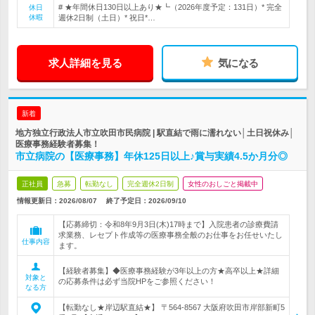
# ★年間休日130日以上あり★┗（2026年度予定：131日）* 完全
休日
休暇
週休2日制（土日）* 祝日*…
求人詳細を見る
気になる
新着
地方独立行政法人市立吹田市民病院 | 駅直結で雨に濡れない│土日祝休み│
医療事務経験者募集！
市立病院の【医療事務】年休125日以上♪賞与実績4.5か月分◎
正社員
急募
転勤なし
完全週休2日制
女性のおしごと掲載中
情報更新日：2026/08/07
終了予定日：
2026/09/10
【応募締切：令和8年9月3日(木)17時まで】入院患者の診療費請
求業務、レセプト作成等の医療事務全般のお仕事をお任せいたし
仕事内容
ます。
【経験者募集】◆医療事務経験が3年以上の方★高卒以上★詳細
対象と
の応募条件は必ず当院HPをご参照ください！
なる方
【転勤なし★岸辺駅直結★】 〒564-8567 大阪府吹田市岸部新町5