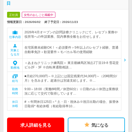
日
正社員
女性のおしごと掲載中
情報更新日：2026/06/02
終了予定日：
2026/11/23
2026年4月オープンの訪問診療クリニックにて、レセプト業務や
役所等への申請業務、院内事務全般をお任せします。
仕事内容
在宅医療未経験OK！＜必須要件＞5年以上のレセプト経験、普通
対象と
自動車免許＜歓迎要件＞モバカル等の使用経験
なる方
＜あまねクリニック練馬院＞ 東京都練馬区旭丘2丁目19-8 雪花堂
ビル2F・3F ※自転車通勤相談…
勤務地
■月給270,000円～※上記には固定残業代34,000円～（20時間分/
月）を含みます。超過分は別途支給します。※…
給与
9:00～18:00（実働8時間／休憩60分）☆日勤のみ☆休憩は業務状
勤務
時間
況に応じて交代で取得しています…
# ＜年間休日125日＞* 土・日・祝休み※祝日出勤の場合、振替休
休日
休暇
日取得* 有給休暇（有給取得率10…
求人詳細を見る
気になる