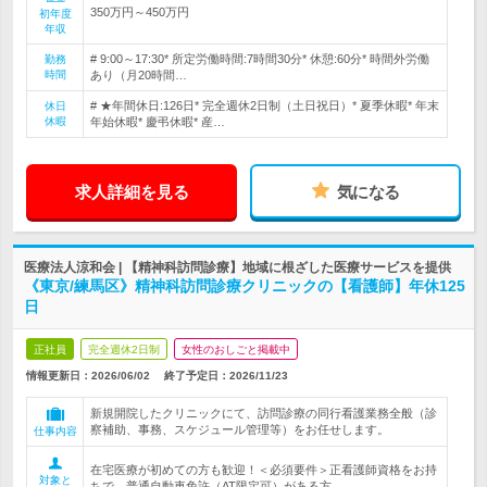
350万円～450万円
初年度
年収
# 9:00～17:30* 所定労働時間:7時間30分* 休憩:60分* 時間外労働
勤務
時間
あり（月20時間…
# ★年間休日:126日* 完全週休2日制（土日祝日）* 夏季休暇* 年末
休日
休暇
年始休暇* 慶弔休暇* 産…
求人詳細を見る
気になる
医療法人涼和会 | 【精神科訪問診療】地域に根ざした医療サービスを提供
《東京/練馬区》精神科訪問診療クリニックの【看護師】年休125
日
正社員
完全週休2日制
女性のおしごと掲載中
情報更新日：2026/06/02
終了予定日：
2026/11/23
新規開院したクリニックにて、訪問診療の同行看護業務全般（診
察補助、事務、スケジュール管理等）をお任せします。
仕事内容
在宅医療が初めての方も歓迎！＜必須要件＞正看護師資格をお持
対象と
ちで、普通自動車免許（AT限定可）がある方