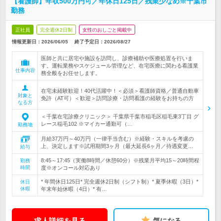
【看護師】年収500万円可／年休日125日／残業少なめ※千葉市
勤務
正社員
完全週休2日制
女性のおしごと掲載中
情報更新日：2026/06/05
終了予定日：
2026/08/27
医師と共に居宅や施設を訪問し、診療補助や医療処置を行いま
す。運転業務やスケジュール管理など、在宅医療に関わる看護業
仕事内容
務全般をお任せします。
在宅未経験歓迎！40代活躍中！＜必須＞看護師資格／普通自動車
対象と
免許（AT可）＜歓迎＞訪問診療・訪問看護の経験をお持ちの方
なる方
＜千葉在宅診療クリニック＞ 千葉県千葉市稲毛区稲毛東3丁目 グ
レース稲毛102 ※マイカー通勤可（…
勤務地
月給37万円～40万円（一律手当含む）※経験・スキルを考慮の
上、決定します※試用期間3ヶ月（最大延長6ヶ月／待遇変更…
給与
8:45～17:45（実働8時間／休憩60分）※残業月平均15～20時間程
勤務
時間
度※オンコール対応あり
* 年間休日125日* 完全週休2日制（シフト制）* 夏季休暇（3日）*
休日
休暇
年末年始休暇（4日）* 有…
求人詳細を見る
気になる