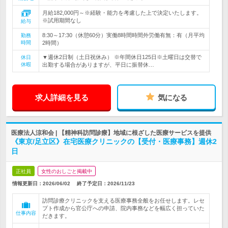
月給182,000円～※経験・能力を考慮した上で決定いたします。
※試用期間なし
給与
8:30～17:30（休憩60分）実働8時間時間外労働有無：有（月平均
勤務
時間
2時間）
▼週休2日制（土日祝休み） ※年間休日125日※土曜日は交替で
休日
休暇
出勤する場合がありますが、平日に振替休…
求人詳細を見る
気になる
医療法人涼和会 | 【精神科訪問診療】地域に根ざした医療サービスを提供
《東京/足立区》在宅医療クリニックの【受付・医療事務】週休2
日
正社員
女性のおしごと掲載中
情報更新日：2026/06/02
終了予定日：
2026/11/23
訪問診療クリニックを支える医療事務全般をお任せします。レセ
プト作成から官公庁への申請、院内事務などを幅広く担っていた
仕事内容
だきます。