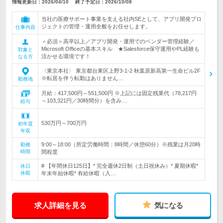
情報更新日：2026/04/10
終了予定日：
2026/10/08
当社の医療サポート事業を支える社内SEとして、アプリ開発プロ
ジェクトの管理・運用全般をお任せします。
仕事内容
＜必須＞高卒以上／アプリ開発・運用でのベンダー管理経験／
Microsoft Officeの基本スキル ★Salesforce保守運用やPL経験も
対象と
活かせる環境です！
なる方
〈東京本社〉 東京都台東区上野3-1-2 秋葉原新高第一生命ビル2F
※転居を伴う転勤はありません…
勤務地
月給：417,500円～551,500円 ※上記には固定残業代（78,217円
～103,321円／30時間分）を含み…
給与
530万円～700万円
初年度
年収
9:00～18:00（所定労働時間：8時間／休憩60分）※残業は月20時
勤務
時間
間程度
# 【年間休日125日】* 完全週休2日制（土日祝休み）* 夏期休暇*
休日
休暇
年末年始休暇* 有給休暇（入…
求人詳細を見る
気になる