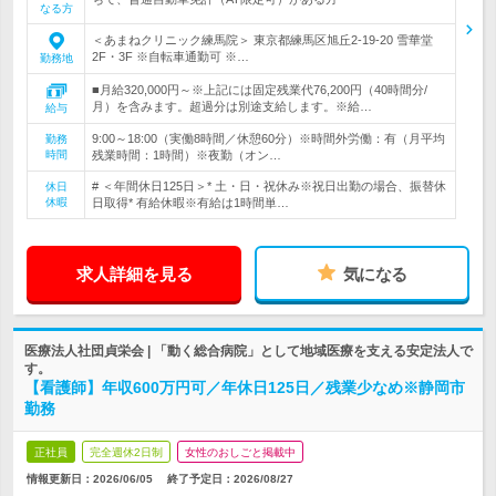
なる方
＜あまねクリニック練馬院＞ 東京都練馬区旭丘2-19-20 雪華堂
2F・3F ※自転車通勤可 ※…
勤務地
■月給320,000円～※上記には固定残業代76,200円（40時間分/
月）を含みます。超過分は別途支給します。※給…
給与
9:00～18:00（実働8時間／休憩60分）※時間外労働：有（月平均
勤務
時間
残業時間：1時間）※夜勤（オン…
# ＜年間休日125日＞* 土・日・祝休み※祝日出勤の場合、振替休
休日
休暇
日取得* 有給休暇※有給は1時間単…
求人詳細を見る
気になる
医療法人社団貞栄会 | 「動く総合病院」として地域医療を支える安定法人で
す。
【看護師】年収600万円可／年休日125日／残業少なめ※静岡市
勤務
正社員
完全週休2日制
女性のおしごと掲載中
情報更新日：2026/06/05
終了予定日：
2026/08/27