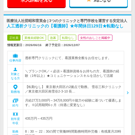
医療法人社団昭和育英会 | 3つのクリニックと専門学校を運営する安定法人
人工透析クリニックの【看護師】★年間休日129日★転勤なし
正社員
業種未経験OK
急募
転勤なし
女性のおしごと掲載中
情報更新日：2026/06/16
終了予定日：
2026/12/07
透析専門クリニックにて、看護業務全般をお任せします。
仕事内容
＼ブランクOK／＜必須＞看護師資格をお持ちの方、看護師の経
対象と
験（1年以上）★コミュニケーションスキルを活かして活躍
なる方
【転勤なし】 東京都大田区の2拠点で勤務。 雪谷三和クリニック
／東京都大田区南雪谷2-3-10 長…
勤務地
月給27万3,000円～34万8,000円※能力や経験に基づいて優遇しま
す。※試用期間6ヶ月（待遇に変更なし）
給与
435万円～435万円
初年度
年収
8：30 ～ 22：30の間で実働8時間勤務時間外労働：有残業月20時
勤務