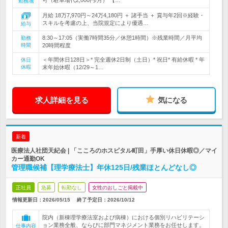
可（駐車場代2,000円/月） 【…
勤務地
月給 18万7,970円～24万4,180円 ＋ 諸手当 ＋ 賞与年2回※経験・
スキルを考慮の上、当院規定により優遇…
給与
8:30～17:05（実働7時間35分／休憩1時間）※残業時間／月平均
勤務
時間
20時間程度
＜年間休日128日＞* 完全週休2日制（土日）* 祝日* 有給休暇 * 年
休日
休暇
末年始休暇（12/29～1…
求人詳細を見る
気になる
新着
医療法人社団天紀会 | 「こころのホスピタル町田」手厚い休日休暇◎／マイ
カー通勤OK
管理職候補【理学療法士】年休125日/残業ほとんどなし◎
正社員
急募
転勤なし
女性のおしごと掲載中
情報更新日：2026/05/15
終了予定日：
2026/10/12
院内（新棟理学療法室および病棟）における個別リハビリテーシ
ョン業務全般、ならびに部門マネジメント業務をお任せします。
仕事内容