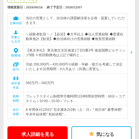
情報更新日：2026/06/16
終了予定日：
2026/12/07
当社の営業として、自治体の課題解決策を企画・提案していただ
きます。
仕事内容
＼経験者歓迎！／【必須】◆大卒以上 ◆法人営業経験 ◆普通自
対象と
動車免許【歓迎】◆自治体向けの営業経験 ◆無形営業経験
なる方
【東京本社】 東京都文京区後楽1丁目5番3号 後楽国際ビルディン
グ8階 ※初回勤務地は上記で確約と…
勤務地
月給 290,000円～420,000円※経験・年齢・能力を考慮して決定
いたします試用期間：6カ月あり（待遇に変更な…
給与
550万円～650万円
初年度
年収
フレックスタイム制標準労働時間1日8時間休憩時間：60分＜コア
勤務
時間
タイム＞10:00～15:00＜フレキ…
# 年間休日125日* 完全週休2日制（土・日）* 祝日休* 夏季休暇*
休日
休暇
年末年始休暇* 有給休暇*…
求人詳細を見る
気になる