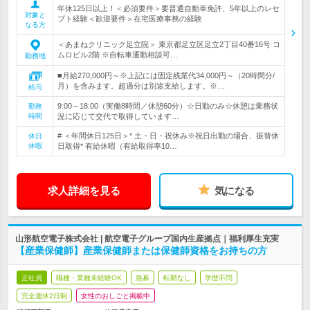
年休125日以上！＜必須要件＞要普通自動車免許、5年以上のレセ
対象と
プト経験＜歓迎要件＞在宅医療事務の経験
なる方
＜あまねクリニック足立院＞ 東京都足立区足立2丁目40番16号 コ
ムロビル2階 ※自転車通勤相談可…
勤務地
■月給270,000円～※上記には固定残業代34,000円～（20時間分/
月）を含みます。超過分は別途支給します。※…
給与
9:00～18:00（実働8時間／休憩60分）☆日勤のみ☆休憩は業務状
勤務
時間
況に応じて交代で取得しています…
# ＜年間休日125日＞* 土・日・祝休み※祝日出勤の場合、振替休
休日
休暇
日取得* 有給休暇（有給取得率10…
求人詳細を見る
気になる
山形航空電子株式会社 | 航空電子グループ国内生産拠点｜福利厚生充実
【産業保健師】産業保健師または保健師資格をお持ちの方
正社員
職種・業種未経験OK
急募
転勤なし
学歴不問
完全週休2日制
女性のおしごと掲載中