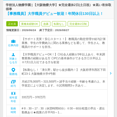
学校法人物療学園 | 【大阪物療大学】★完全週休2日(土日祝）★高い有休取
得率
【事務職員】大学職員デビュー歓迎！年間休日130日以上！
正社員
業種未経験OK
急募
転勤なし
完全週休2日制
情報更新日：2026/06/24
終了予定日：
2026/08/27
【サポート充実！安心スタート！】 教職員の勤怠管理や給与計算
業務、学生の学費納入に関わる業務などを通して、学生さん、教
仕事内容
職員のサポートを担当。
【大学職員デビューOK！】◎社会人経験が3年以上あり、年末調
整業務の経験がある方 ◎PCの基本操作ができる方◎大卒以上
対象と
※7月1日入社できる方を歓迎
なる方
【転勤なし！「津久野」駅から徒歩圏内！】 大阪府堺市西区下田
町23-1 大阪物療大学4号館
勤務地
月給278,000円～315,500円＋諸手当※経験・年齢を考慮の上、本
学規定により決定します。※試用期間3ヶ月あり…
給与
333万円～378万円
初年度
年収
# 8：30～17：30（休憩時間60分）※30～60分程度の早出・遅出
勤務
時間
勤務あり★残業の月平均5～1…