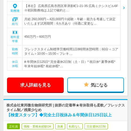
【本社】 広島県広島市西区草津新町1-21-35 広島ミクシスビル6F
※初回勤務地は上記で確約と…
勤務地
月給 260,000円～420,000円※経験・年齢・能力を考慮して決定
いたします試用期間：6カ月あり（待遇に変更な…
給与
450万円～600万円
初年度
年収
フレックスタイム制標準労働時間1日8時間休憩時間：60分＜コア
勤務
時間
タイム＞10:00～15:00＜フレキ…
# 年間休日125日* 完全週休2日制（土・日）* 祝日休* 夏季休暇*
休日
休暇
年末年始休暇* 有給休暇*…
求人詳細を見る
気になる
株式会社東邦微生物病研究所 | 抜群の定着率★有休取得も柔軟／フレックス
タイム制／残業少なめ
【検査スタッフ】◆完全土日祝休み＆年間休日125日以上
正社員
職種・業種未経験OK
急募
転勤なし
完全週休2日制