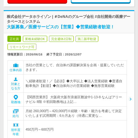
株式会社データホライゾン | ＃DeNAのグループ会社 #自社開発の医療デー
タベースとシステム
大阪募集／医療サービスの【営業】◆営業経験者歓迎！
正社員
業種未経験OK
完全週休2日制
第二新卒歓迎
リモートワーク可
情報更新日：2026/06/16
終了予定日：
2026/12/07
当社の営業として、自治体の課題解決策を企画・提案していただ
きます。
仕事内容
＼経験者歓迎！／【必須】◆大卒以上 ◆法人営業経験 ◆普通自
対象と
動車免許【歓迎】◆自治体向けの営業経験 ◆無形営業経験
なる方
【関西営業所】 大阪府大阪市浪速区難波中1-13-8 なんばアリー
ナビル 8階 ※初回勤務地は上記…
勤務地
月給 260,000円～420,000円※経験・年齢・能力を考慮して決定
いたします試用期間：6カ月あり（待遇に変更な…
給与
450万円～600万円
初年度
年収