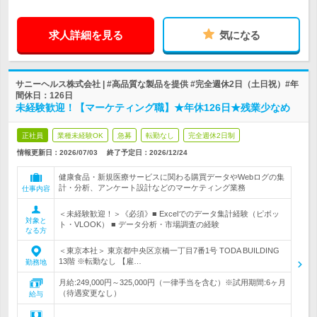
求人詳細を見る
気になる
サニーヘルス株式会社 | #高品質な製品を提供 #完全週休2日（土日祝）#年
間休日：126日
未経験歓迎！【マーケティング職】★年休126日★残業少なめ
正社員
業種未経験OK
急募
転勤なし
完全週休2日制
情報更新日：2026/07/03
終了予定日：
2026/12/24
健康食品・新規医療サービスに関わる購買データやWebログの集
計・分析、アンケート設計などのマーケティング業務
仕事内容
＜未経験歓迎！＞《必須》■ Excelでのデータ集計経験（ピボッ
対象と
ト・VLOOK） ■ データ分析・市場調査の経験
なる方
＜東京本社＞ 東京都中央区京橋一丁目7番1号 TODA BUILDING
13階 ※転勤なし 【雇…
勤務地
月給:249,000円～325,000円（一律手当を含む）※試用期間:6ヶ月
（待遇変更なし）
給与