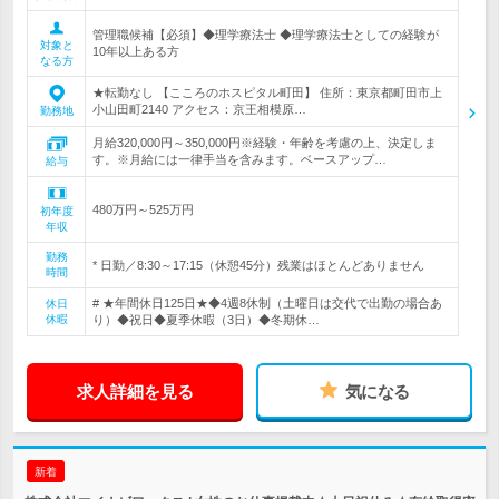
管理職候補【必須】◆理学療法士 ◆理学療法士としての経験が
対象と
10年以上ある方
なる方
★転勤なし 【こころのホスピタル町田】 住所：東京都町田市上
小山田町2140 アクセス：京王相模原…
勤務地
月給320,000円～350,000円※経験・年齢を考慮の上、決定しま
す。※月給には一律手当を含みます。ベースアップ…
給与
480万円～525万円
初年度
年収
勤務
* 日勤／8:30～17:15（休憩45分）残業はほとんどありません
時間
# ★年間休日125日★◆4週8休制（土曜日は交代で出勤の場合あ
休日
休暇
り）◆祝日◆夏季休暇（3日）◆冬期休…
求人詳細を見る
気になる
新着