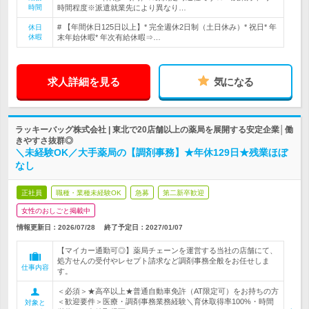
時間
時間程度※派遣就業先により異なり…
# 【年間休日125日以上】* 完全週休2日制（土日休み）* 祝日* 年
休日
休暇
末年始休暇* 年次有給休暇⇒…
求人詳細を見る
気になる
ラッキーバッグ株式会社 | 東北で20店舗以上の薬局を展開する安定企業│働
きやすさ抜群◎
＼未経験OK／大手薬局の【調剤事務】★年休129日★残業ほぼ
なし
正社員
職種・業種未経験OK
急募
第二新卒歓迎
女性のおしごと掲載中
情報更新日：2026/07/28
終了予定日：
2027/01/07
【マイカー通勤可◎】薬局チェーンを運営する当社の店舗にて、
処方せんの受付やレセプト請求など調剤事務全般をお任せしま
仕事内容
す。
＜必須＞★高卒以上★普通自動車免許（AT限定可）をお持ちの方
＜歓迎要件＞医療・調剤事務業務経験＼育休取得率100%・時間
対象と