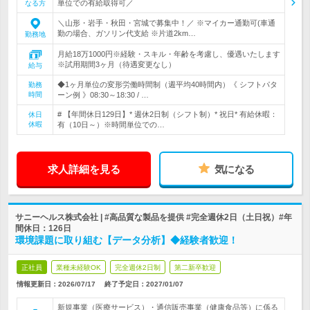
単位での有給取得可／
なる方
＼山形・岩手・秋田・宮城で募集中！／ ※マイカー通勤可(車通
勤の場合、ガソリン代支給 ※片道2km…
勤務地
月給18万1000円※経験・スキル・年齢を考慮し、優遇いたします
※試用期間3ヶ月（待遇変更なし）
給与
◆1ヶ月単位の変形労働時間制（週平均40時間内）《 シフトパタ
勤務
時間
ーン例 》08:30～18:30 / …
# 【年間休日129日】* 週休2日制（シフト制）* 祝日* 有給休暇：
休日
休暇
有（10日～）※時間単位での…
求人詳細を見る
気になる
サニーヘルス株式会社 | #高品質な製品を提供 #完全週休2日（土日祝）#年
間休日：126日
環境課題に取り組む【データ分析】◆経験者歓迎！
正社員
業種未経験OK
完全週休2日制
第二新卒歓迎
情報更新日：2026/07/17
終了予定日：
2027/01/07
新規事業（医療サービス）・通信販売事業（健康食品等）に係る