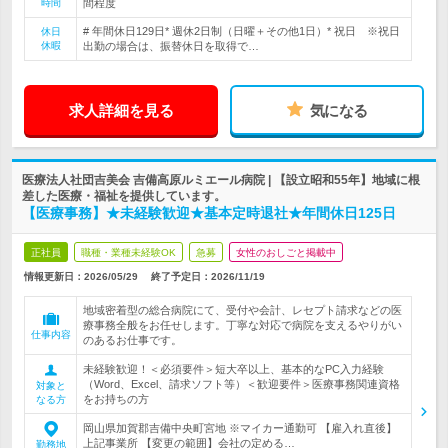
時間
間程度
# 年間休日129日* 週休2日制（日曜＋その他1日）* 祝日 ※祝日
休日
休暇
出勤の場合は、振替休日を取得で…
求人詳細を見る
気になる
医療法人社団吉美会 吉備高原ルミエール病院 | 【設立昭和55年】地域に根
差した医療・福祉を提供しています。
【医療事務】★未経験歓迎★基本定時退社★年間休日125日
正社員
職種・業種未経験OK
急募
女性のおしごと掲載中
情報更新日：2026/05/29
終了予定日：
2026/11/19
地域密着型の総合病院にて、受付や会計、レセプト請求などの医
療事務全般をお任せします。丁寧な対応で病院を支えるやりがい
仕事内容
のあるお仕事です。
未経験歓迎！＜必須要件＞短大卒以上、基本的なPC入力経験
（Word、Excel、請求ソフト等）＜歓迎要件＞医療事務関連資格
対象と
をお持ちの方
なる方
岡山県加賀郡吉備中央町宮地 ※マイカー通勤可 【雇入れ直後】
上記事業所 【変更の範囲】会社の定める…
勤務地