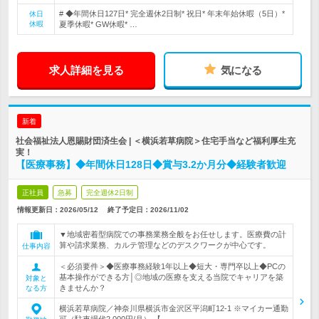
# ◆年間休日127日* 完全週休2日制* 祝日* 年末年始休暇（5日）*
休日
休暇
夏季休暇* GW休暇* …
求人詳細を見る
気になる
新着
社会福祉法人恩賜財団済生会 | ＜横浜若草病院＞住宅手当など福利厚生充
実！
【医療事務】◆年間休日128日◆賞与3.2か月分◆経験者歓迎
正社員
急募
完全週休2日制
情報更新日：2026/05/12
終了予定日：
2026/11/02
▼地域密着型病院での事務業務全般をお任せします。医療費の計
算や請求業務、カルテ管理などのデスクワークが中心です。
仕事内容
＜必須要件＞◆医療事務経験1年以上◆短大・専門卒以上◆PCの
基本操作ができる方│◎地域の医療を支える当院でキャリアを築
対象と
きませんか？
なる方
横浜若草病院／神奈川県横浜市金沢区平潟町12-1 ※マイカー通勤