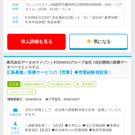
フレックスタイム制標準労働時間1日8時間休憩時間：60分＜コア
勤務
時間
タイム＞10:00～15:00＜フレキ…
# 年間休日125日* 完全週休2日制（土・日）* 祝日休* 夏季休暇*
休日
休暇
年末年始休暇* 有給休暇*…
求人詳細を見る
気になる
株式会社データホライゾン | ＃DeNAのグループ会社 #自社開発の医療デー
タベースとシステム
広島募集／医療サービスの【営業】◆営業経験者歓迎！
正社員
業種未経験OK
完全週休2日制
第二新卒歓迎
リモートワーク可
情報更新日：2026/06/16
終了予定日：
2026/12/07
当社の営業として、自治体の課題解決策を企画・提案していただ
きます。
仕事内容
＼経験者歓迎！／【必須】◆大卒以上 ◆法人営業経験 ◆普通自
対象と
動車免許【歓迎】◆自治体向けの営業経験 ◆無形営業経験
なる方