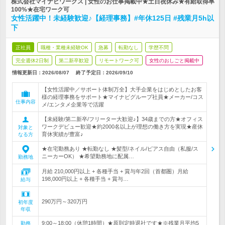
株式会社マイナビワークス | 女性のお仕事掲載中★土日祝休み★有給取得率
100%★在宅ワーク可
女性活躍中！未経験歓迎♪【経理事務】#年休125日 #残業月5h以
下
正社員
職種・業種未経験OK
急募
転勤なし
学歴不問
完全週休2日制
第二新卒歓迎
リモートワーク可
女性のおしごと掲載中
情報更新日：2026/08/07
終了予定日：
2026/09/10
【女性活躍中／サポート体制万全】大手企業をはじめとしたお客
様の経理事務をサポート★マイナビグループ社員★メーカー/コス
仕事内容
メ/エンタメ企業等で活躍
【未経験/第二新卒/フリーター大歓迎♪】34歳までの方★オフィス
ワークデビュー歓迎★約2000名以上が理想の働き方を実現★産休
対象と
育休実績が豊富♪
なる方
★在宅勤務あり ★転勤なし ★髪型/ネイル/ピアス自由（私服/ス
ニーカーOK） ★希望勤務地に配属…
勤務地
月給 210,000円以上 + 各種手当 + 賞与年2回（首都圏）月給
198,000円以上 + 各種手当 + 賞与…
給与
290万円～320万円
初年度
年収
9:00～18:00（休憩1時間）★原則定時退社です★※残業月平均5
勤務