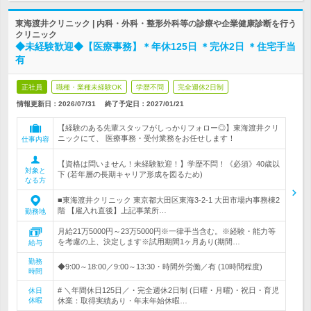
東海渡井クリニック | 内科・外科・整形外科等の診療や企業健康診断を行う
クリニック
◆未経験歓迎◆【医療事務】＊年休125日 ＊完休2日 ＊住宅手当
有
正社員
職種・業種未経験OK
学歴不問
完全週休2日制
情報更新日：2026/07/31
終了予定日：
2027/01/21
【経験のある先輩スタッフがしっかりフォロー◎】東海渡井クリ
ニックにて、 医療事務・受付業務をお任せします！
仕事内容
【資格は問いません！未経験歓迎！】学歴不問！《必須》40歳以
対象と
下 (若年層の長期キャリア形成を図るため)
なる方
■東海渡井クリニック 東京都大田区東海3-2-1 大田市場内事務棟2
階 【雇入れ直後】上記事業所…
勤務地
月給21万5000円～23万5000円※一律手当含む。※経験・能力等
を考慮の上、決定します※試用期間1ヶ月あり(期間…
給与
勤務
◆9:00～18:00／9:00～13:30・時間外労働／有 (10時間程度)
時間
# ＼年間休日125日／・完全週休2日制 (日曜・月曜)・祝日・育児
休日
休暇
休業：取得実績あり・年末年始休暇…