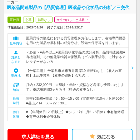
ーカー
医薬品関連製品の【品質管理】医薬品や化学品の分析／三交代
正社員
急募
転勤なし
女性のおしごと掲載中
情報更新日：2026/06/26
終了予定日：
2026/12/17
医薬品等の製造における品質管理をお任せします。各種専門機器
を用いた製品や原材料の成分分析、設備の保守等を行います。
仕事内容
＜必須＞■高卒以上■医薬品や化学品の成分分析、品質検査経験■
有機溶剤、その他化学物質や保護具（ゴム製手袋等）に対するア
対象と
レルギーがない方
なる方
【千葉工場】 千葉県市原市五井海岸10 ※転勤なし 【雇入れ直
後】上記事業所 【変更の範囲】会社の…
勤務地
月給：232,000円～※経験・年齢・資格など考慮し優遇いたしま
す。※試用期間3ヶ月あり（待遇の変更なし）
給与
三交代勤務■朝出／6：50～15：00（実働7時間10分／休憩60分）
勤務
時間
■昼出／14：50～22：30…
# 【年間休日120日以上】◆シフト制（月6～8日休）◆有給休暇
休日
休暇
◆育児休暇◆介護休暇
求人詳細を見る
気になる