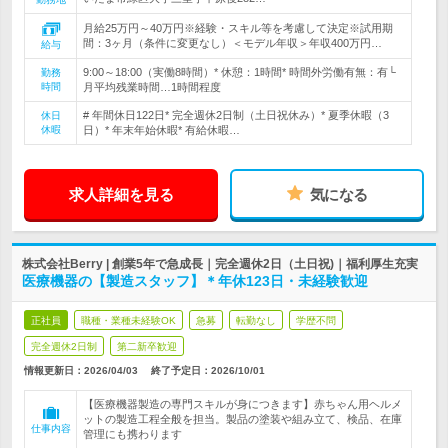
月給25万円～40万円※経験・スキル等を考慮して決定※試用期
間：3ヶ月（条件に変更なし）＜モデル年収＞年収400万円…
給与
9:00～18:00（実働8時間）* 休憩：1時間* 時間外労働有無：有└
勤務
時間
月平均残業時間…1時間程度
# 年間休日122日* 完全週休2日制（土日祝休み）* 夏季休暇（3
休日
休暇
日）* 年末年始休暇* 有給休暇…
求人詳細を見る
気になる
株式会社Berry | 創業5年で急成長｜完全週休2日（土日祝)｜福利厚生充実
医療機器の【製造スタッフ】＊年休123日・未経験歓迎
正社員
職種・業種未経験OK
急募
転勤なし
学歴不問
完全週休2日制
第二新卒歓迎
情報更新日：2026/04/03
終了予定日：
2026/10/01
【医療機器製造の専門スキルが身につきます】赤ちゃん用ヘルメ
ットの製造工程全般を担当。製品の塗装や組み立て、検品、在庫
仕事内容
管理にも携わります