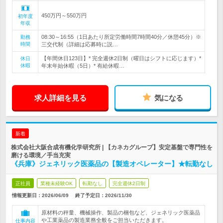
450万円～550万円
初年度
年収
08:30～16:55（1日あたり所定労働時間7時間40分／休憩45分）※
勤務
時間
三交代制（詳細は応募時に説…
【年間休日123日】* 完全週休2日制（曜日はシフトに応じます）*
休日
休暇
年末年始休暇（5日）* 有給休暇…
求人詳細を見る
気になる
新着
株式会社大阪合成有機化学研究所 | 【カネカグループ】安定基盤で専門性を
磨ける環境／手当充実
《兵庫》ジェネリック医薬品の【製造オペレーター】★転勤なし
正社員
業種未経験OK
転勤なし
完全週休2日制
情報更新日：2026/06/09
終了予定日：
2026/11/30
原材料の秤量、機械操作、製品の梱包など、ジェネリック医薬品
や工業薬品の製造業務全般をご担当いただきます。
仕事内容