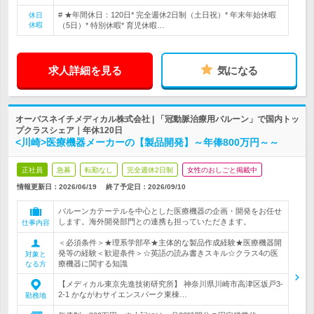
# ★年間休日：120日* 完全週休2日制（土日祝）* 年末年始休暇
休日
休暇
（5日）* 特別休暇* 育児休暇…
求人詳細を見る
気になる
オーバスネイチメディカル株式会社 | 「冠動脈治療用バルーン」で国内トッ
プクラスシェア｜年休120日
<川崎>医療機器メーカーの【製品開発】～年俸800万円～～
正社員
急募
転勤なし
完全週休2日制
女性のおしごと掲載中
情報更新日：2026/06/19
終了予定日：
2026/09/10
バルーンカテーテルを中心とした医療機器の企画・開発をお任せ
します。海外開発部門との連携も担っていただきます。
仕事内容
＜必須条件＞★理系学部卒★主体的な製品作成経験★医療機器開
発等の経験＜歓迎条件＞☆英語の読み書きスキル☆クラス4の医
対象と
療機器に関する知識
なる方
【メディカル東京先進技術研究所】 神奈川県川崎市高津区坂戸3-
2-1 かながわサイエンスパーク東棟…
勤務地