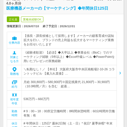
4.0ヶ月分
医療機器メーカーの【マーケティング】◆年間休日125日
正社員
業種未経験OK
情報更新日：2026/07/10
終了予定日：
2026/12/31
【係長・課長候補として採用します】メーカーの顧客育成や認知
拡大を行い、ブランドの売上利益を拡大するマーケティング業務
仕事内容
をお任せいたします
《経験者歓迎》【必須】◆大卒以上 ◆事業会社（BtoC）でのマ
ーケティング経験（5年以上）◆Excel中級レベル ◆PowerPointを
対象と
用いたプレゼンの実務経験
なる方
＼転勤なし！／ 【本社】 大阪府大阪市中央区南船場2-10-26 コラ
ントッテビル 【雇入れ直後】…
勤務地
月給 300,800円～580,900円※固定残業代 21,800円～30,900円
（10.0時間／月）を含む 超過…
給与
536万円～660万円
初年度
年収
# 9：00～18：00所定労働時間：8時間休憩時間：60分時間外労働
勤務
時間
有無：有
# 年間休日：125日* 週休2日制（土・日）* 祝日* 夏季休暇* 年末
休日