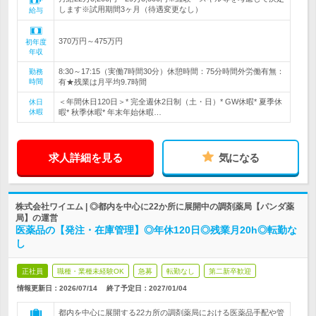
します※試用期間3ヶ月（待遇変更なし）
給与
370万円～475万円
初年度
年収
8:30～17:15（実働7時間30分）休憩時間：75分時間外労働有無：
勤務
時間
有★残業は月平均9.7時間
＜年間休日120日＞* 完全週休2日制（土・日）* GW休暇* 夏季休
休日
休暇
暇* 秋季休暇* 年末年始休暇…
求人詳細を見る
気になる
株式会社ワイエム | ◎都内を中心に22か所に展開中の調剤薬局【パンダ薬
局】の運営
医薬品の【発注・在庫管理】◎年休120日◎残業月20h◎転勤な
し
正社員
職種・業種未経験OK
急募
転勤なし
第二新卒歓迎
情報更新日：2026/07/14
終了予定日：
2027/01/04
都内を中心に展開する22カ所の調剤薬局における医薬品手配や管