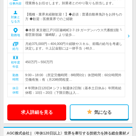
理業務をお任せします。卸業者とのやり取りも担当します。
仕事内容
【職種・業界未経験歓迎！】◆必須：普通自動車免許をお持ちの
対象と
方 ◆歓迎：医療業界でのご経験
なる方
◆本部 東京都江戸川区篠崎町2-7-19 ガーデンハウス弐番館1階 └
都営新宿線「篠崎駅」より徒歩…
勤務地
月給375,000円～404,000円※経験やスキル、前職の給与を考慮し
決定します。※上記金額には一律手当（48,0…
給与
450万円～550万円
初年度
年収
9:00～18:00 （所定労働時間：8時間0分）休憩時間：60分時間外
勤務
時間
労働有無：有（月20時間程度…
# 年間休日120日# シフト制週休2日制（基本土日休み）年間有給
休日
休暇
休暇：10日～20日（下限日数は入…
求人詳細を見る
気になる
AGC株式会社 | 〈年休120日以上〉世界を牽引する技術力を誇る総合素材メ