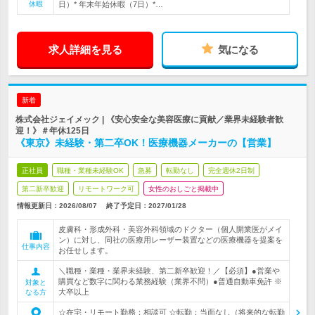
休暇
日）* 年末年始休暇（7日）*…
求人詳細を見る
気になる
新着
株式会社ジェイメック | 《安心安全な美容医療に貢献／業界未経験者歓
迎！》＃年休125日
《東京》未経験・第二卒OK！医療機器メーカーの【営業】
正社員
職種・業種未経験OK
急募
転勤なし
完全週休2日制
第二新卒歓迎
リモートワーク可
女性のおしごと掲載中
情報更新日：2026/08/07
終了予定日：
2027/01/28
皮膚科・形成外科・美容外科領域のドクター（個人開業医がメイ
ン）に対し、同社の医療用レーザー装置などの医療機器を提案を
仕事内容
お任せします。
＼職種・業種・業界未経験、第二新卒歓迎！／【必須】●営業や
購買など数字に関わる業務経験（業界不問）●普通自動車免許 ※
対象と
大卒以上
なる方
☆在宅・リモート勤務：相談可 ☆転勤：当面なし（将来的な転勤