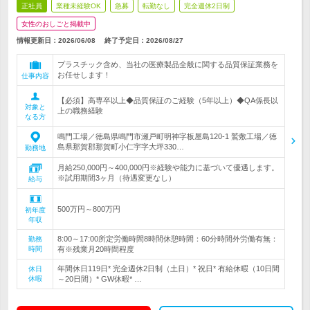
正社員
業種未経験OK
急募
転勤なし
完全週休2日制
女性のおしごと掲載中
情報更新日：2026/06/08
終了予定日：
2026/08/27
プラスチック含め、当社の医療製品全般に関する品質保証業務を
お任せします！
仕事内容
【必須】高専卒以上◆品質保証のご経験（5年以上）◆QA係長以
対象と
上の職務経験
なる方
鳴門工場／徳島県鳴門市瀬戸町明神字板屋島120-1 鷲敷工場／徳
島県那賀郡那賀町小仁宇字大坪330…
勤務地
月給250,000円～400,000円※経験や能力に基づいて優遇します。
※試用期間3ヶ月（待遇変更なし）
給与
500万円～800万円
初年度
年収
8:00～17:00所定労働時間8時間休憩時間：60分時間外労働有無：
勤務
時間
有※残業月20時間程度
年間休日119日* 完全週休2日制（土日）* 祝日* 有給休暇（10日間
休日
休暇
～20日間）* GW休暇* …