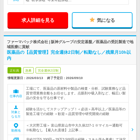
暇* 秋季休暇* 年末年始休暇…
求人詳細を見る
気になる
ファーマパック株式会社 | 阪神グループの安定基盤／医薬品の受託製造で地
域医療に貢献
医薬品の【品質管理】完全週休2日制／転勤なし／残業月10h以
内
正社員
急募
完全週休2日制
情報更新日：2026/03/13
終了予定日：
2026/09/10
工場にて、医薬品の原材料や製品の検査・分析、試験業務など品
質管理業務全般をお任せします。点眼剤や吸入剤など、幅広い製
仕事内容
品の安全を守る仕事です。
経験を活かしてステップアップ！＜必須＞高卒以上／医薬品等の
対象と
製造工場での経験 ＜歓迎＞品質管理や研究開発の経験
なる方
＜大沢野工場＞ 富山県富山市中大久保227‐1 ※マイカー通勤可
※転勤なし 【雇入れ直後】上記事…
勤務地
月給22万5,200円～29万3,500円※経験・スキル等を考慮して決定