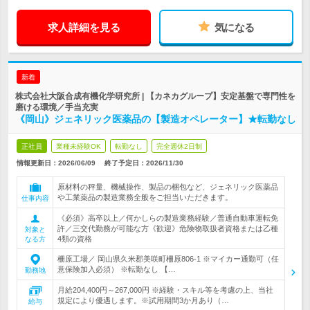
求人詳細を見る
気になる
新着
株式会社大阪合成有機化学研究所 | 【カネカグループ】安定基盤で専門性を
磨ける環境／手当充実
《岡山》ジェネリック医薬品の【製造オペレーター】★転勤なし
正社員
業種未経験OK
転勤なし
完全週休2日制
情報更新日：2026/06/09
終了予定日：
2026/11/30
原材料の秤量、機械操作、製品の梱包など、ジェネリック医薬品
や工業薬品の製造業務全般をご担当いただきます。
仕事内容
《必須》高卒以上／何かしらの製造業務経験／普通自動車運転免
許／三交代勤務が可能な方《歓迎》危険物取扱者資格または乙種
対象と
4類の資格
なる方
柵原工場／ 岡山県久米郡美咲町柵原806-1 ※マイカー通勤可（任
意保険加入必須） ※転勤なし 【…
勤務地
月給204,400円～267,000円 ※経験・スキル等を考慮の上、当社
規定により優遇します。※試用期間3か月あり（…
給与