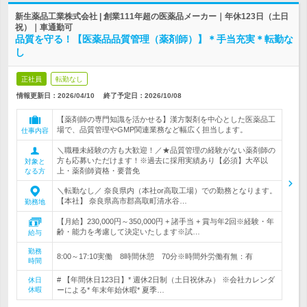
新生薬品工業株式会社 | 創業111年超の医薬品メーカー｜年休123日（土日
祝）｜車通勤可
品質を守る！【医薬品品質管理（薬剤師）】＊手当充実＊転勤な
し
正社員
転勤なし
情報更新日：2026/04/10
終了予定日：
2026/10/08
【薬剤師の専門知識を活かせる】漢方製剤を中心とした医薬品工
場で、品質管理やGMP関連業務など幅広く担当します。
仕事内容
＼職種未経験の方も大歓迎！／★品質管理の経験がない薬剤師の
方も応募いただけます！※過去に採用実績あり【必須】大卒以
対象と
上・薬剤師資格・要普免
なる方
＼転勤なし／ 奈良県内（本社or高取工場）での勤務となります。
【本社】 奈良県高市郡高取町清水谷…
勤務地
【月給】230,000円～350,000円 + 諸手当 + 賞与年2回※経験・年
齢・能力を考慮して決定いたします※試…
給与
勤務
8:00～17:10実働 8時間休憩 70分※時間外労働有無：有
時間
# 【年間休日123日】* 週休2日制（土日祝休み） ※会社カレンダ
休日
休暇
ーによる* 年末年始休暇* 夏季…