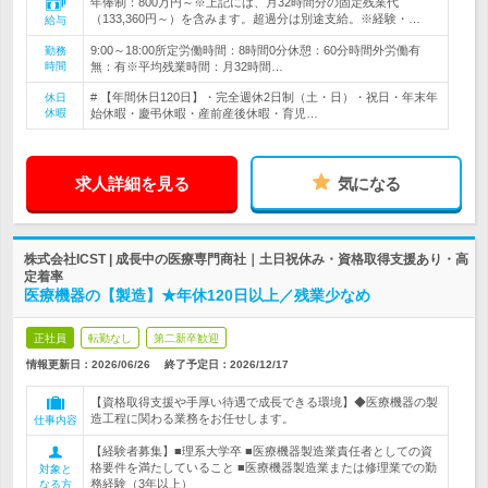
年俸制：800万円～※上記には、月32時間分の固定残業代
（133,360円～）を含みます。超過分は別途支給。※経験・…
給与
9:00～18:00所定労働時間：8時間0分休憩：60分時間外労働有
勤務
時間
無：有※平均残業時間：月32時間…
# 【年間休日120日】・完全週休2日制（土・日）・祝日・年末年
休日
休暇
始休暇・慶弔休暇・産前産後休暇・育児…
求人詳細を見る
気になる
株式会社ICST | 成長中の医療専門商社｜土日祝休み・資格取得支援あり・高
定着率
医療機器の【製造】★年休120日以上／残業少なめ
正社員
転勤なし
第二新卒歓迎
情報更新日：2026/06/26
終了予定日：
2026/12/17
【資格取得支援や手厚い待遇で成長できる環境】◆医療機器の製
造工程に関わる業務をお任せします。
仕事内容
【経験者募集】■理系大学卒 ■医療機器製造業責任者としての資
格要件を満たしていること ■医療機器製造業または修理業での勤
対象と
務経験（3年以上）
なる方