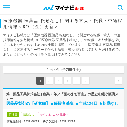
医療機器 医薬品 転勤なしに関する求人・転職・中途採
用情報＜8/7（金）更新＞
マイナビ転職では「医療機器 医薬品 転勤なし」に関連する転職・求人・中途
採用情報を多数掲載中!「医療機器 医薬品 転勤なし」の転職・求人情報を探し
ているあなたにおすすめのお仕事を掲載しています。「医療機器 医薬品 転勤
なし」に関連するキーワードからも転職・求人情報をお探しいただけるので、
あなたにぴったりのお仕事を見つけてみてください!
1～50件 (全299件中)
1
2
3
4
5
6
第一薬品工業株式会社 | 創業80年／「薬のまち富山」の歴史を継ぐ製薬メー
カー
医薬品製剤の【研究職】★経験者募集 ★年休126日 ★転勤なし
正社員
転勤なし
女性のおしごと掲載中
情報更新日：2026/06/23
終了予定日：
2026/12/14