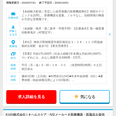
情報更新日：2026/07/31
終了予定日：
2026/10/01
【未経験大歓迎／安定した経営基盤の医療機器商社】病院やクリ
ニックを訪問し、医療機器を提案。ノルマなし。信頼関係の構築
仕事内容
が大切な営業職です。
《未経験・既卒・第二新卒・学歴不問》【応募条件】第一種普通
対象と
自動車免許（AT限定可）
なる方
【本社】 神奈川県相模原市南区相武台３－２８－１１ 小田急線
相武台前駅 徒歩7分 【東京営業所】…
勤務地
【営業】月給275,000円（社会人経験1年未満は月給265,000円）
※いずれにも、みなし残業手当30時間・5万円…
給与
平日（月～金）9：00～１８：００ （休憩時間1時間）※土日、
勤務
時間
祝日休み
週休2日制（土日祝）■年間休日124日■年末年始休暇（6日）■夏
休日
休暇
季休暇（有給休暇活用により5日取得）…
求人詳細を見る
気になる
KAEI株式会社 | ＃ヘルスケア・IVDメーカー＃医療機器・医薬品を提供