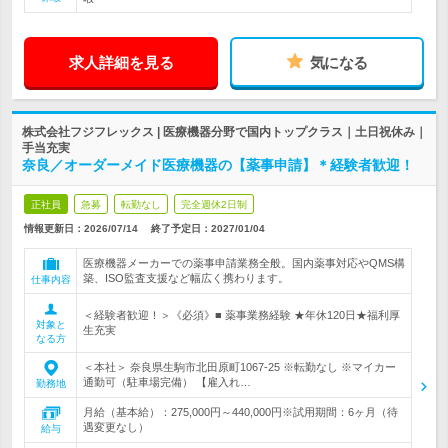
求人詳細を見る
気になる
株式会社フジフレックス | 医療機器分野で国内トップクラス｜土日祝休み｜
手当充実
奈良／オーダーメイド医療機器の【薬事申請】＊経験者歓迎！
正社員
急募
転勤なし
完全週休2日制
情報更新日：2026/07/14
終了予定日：
2027/01/04
医療機器メーカーでの薬事申請業務全般。国内薬事対応やQMS構
築、ISO監査支援など幅広く携わります。
仕事内容
＜経験者歓迎！＞《必須》■ 薬事業務経験 ★年休120日★福利厚
対象と
生充実
なる方
＜本社＞ 奈良県生駒市北田原町1067-25 ※転勤なし ※マイカー
通勤可（駐車場完備） 【雇入れ…
勤務地
月給（基本給）：275,000円～440,000円※試用期間：6ヶ月（待
遇変更なし）
給与