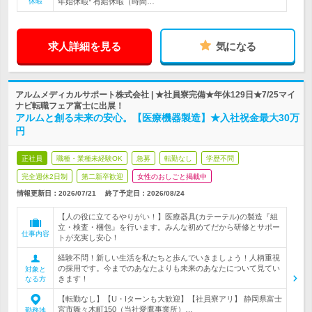
休暇
年始休暇* 有給休暇（時間…
求人詳細を見る
気になる
アルムメディカルサポート株式会社 | ★社員寮完備★年休129日★7/25マイ
ナビ転職フェア富士に出展！
アルムと創る未来の安心。【医療機器製造】★入社祝金最大30万
円
正社員
職種・業種未経験OK
急募
転勤なし
学歴不問
完全週休2日制
第二新卒歓迎
女性のおしごと掲載中
情報更新日：2026/07/21
終了予定日：
2026/08/24
【人の役に立てるやりがい！】医療器具(カテーテル)の製造『組
立・検査・梱包』を行います。みんな初めてだから研修とサポー
仕事内容
トが充実し安心！
経験不問！新しい生活を私たちと歩んでいきましょう！人柄重視
の採用です。今までのあなたよりも未来のあなたについて見てい
対象と
きます！
なる方
【転勤なし】【U・Iターンも大歓迎】【社員寮アリ】 静岡県富士
宮市舞々木町150（当社愛鷹事業所）…
勤務地