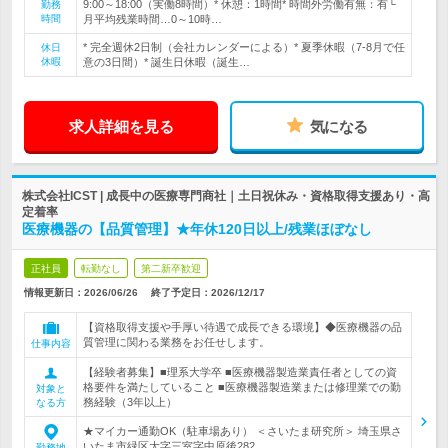
9:00～18:00（実働8時間）* 休憩：1時間* 時間外労働有無：有└
勤務
時間
月平均残業時間…0～10時…
* 完全週休2日制（会社カレンダーによる）* 夏季休暇（7-8月で任
休日
休暇
意の3日間）* 誕生日休暇（誕生…
求人詳細を見る
気になる
株式会社ICST | 成長中の医療専門商社｜土日祝休み・資格取得支援あり・高
定着率
医療機器の【品質管理】★年休120日以上/残業ほぼなし
正社員
転勤なし
第二新卒歓迎
情報更新日：2026/06/26
終了予定日：
2026/12/17
【資格取得支援や手厚い待遇で成長できる環境】◆医療機器の品
質管理に関わる業務をお任せします。
仕事内容
【経験者募集】■理系大学卒 ■医療機器製造業責任者としての資
格要件を満たしていること ■医療機器製造業または修理業での勤
対象と
務経験（3年以上）
なる方
★マイカー通勤OK（駐車場あり） ＜さいたま研究所＞ 埼玉県さ
いたま市緑区大字三室字中原後282…
勤務地