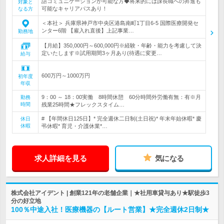
語コミュニケーションが可能な方◆将来的には課長職への昇進も
対象と
可能なキャリアパスあり！
なる方
＜本社＞ 兵庫県神戸市中央区港島南町1丁目6-5 国際医療開発セ
ンター6階 【雇入れ直後】上記事業…
勤務地
【月給】350,000円～600,000円※経験・年齢・能力を考慮して決
定いたします※試用期間3ヶ月あり(待遇に変更…
給与
600万円～1000万円
初年度
年収
9：00 ～ 18：00実働 8時間休憩 60分時間外労働有無：有※月
勤務
時間
残業25時間★フレックスタイム…
# 【年間休日125日】* 完全週休二日制(土日祝)* 年末年始休暇* 慶
休日
休暇
弔休暇* 育児・介護休業*…
求人詳細を見る
気になる
株式会社アイデント | 創業121年の老舗企業｜★社用車貸与あり★駅徒歩3
分の好立地
100％中途入社！医療機器の【ルート営業】★完全週休2日制★