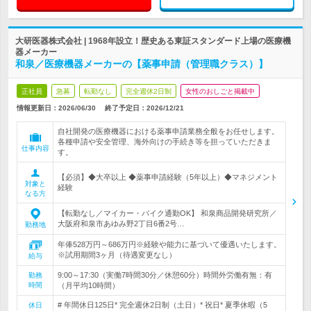
大研医器株式会社 | 1968年設立！歴史ある東証スタンダード上場の医療機
器メーカー
和泉／医療機器メーカーの【薬事申請（管理職クラス）】
正社員
急募
転勤なし
完全週休2日制
女性のおしごと掲載中
情報更新日：2026/06/30
終了予定日：
2026/12/21
自社開発の医療機器における薬事申請業務全般をお任せします。
各種申請や安全管理、海外向けの手続き等を担っていただきま
仕事内容
す。
【必須】◆大卒以上 ◆薬事申請経験（5年以上）◆マネジメント
対象と
経験
なる方
【転勤なし／マイカー・バイク通勤OK】 和泉商品開発研究所／
大阪府和泉市あゆみ野2丁目6番2号…
勤務地
年俸528万円～686万円※経験や能力に基づいて優遇いたします。
※試用期間3ヶ月（待遇変更なし）
給与
9:00～17:30（実働7時間30分／休憩60分）時間外労働有無：有
勤務
時間
（月平均10時間）
# 年間休日125日* 完全週休2日制（土日）* 祝日* 夏季休暇（5
休日