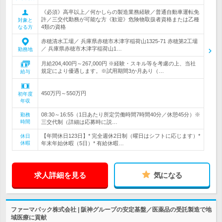
《必須》高卒以上／何かしらの製造業務経験／普通自動車運転免
許／三交代勤務が可能な方《歓迎》危険物取扱者資格または乙種
対象と
4類の資格
なる方
赤穂清水工場／ 兵庫県赤穂市木津字稲荷山1325-71 赤穂第2工場
／ 兵庫県赤穂市木津字稲荷山1…
勤務地
月給204,400円～267,000円 ※経験・スキル等を考慮の上、当社
規定により優遇します。※試用期間3か月あり（…
給与
450万円～550万円
初年度
年収
08:30～16:55（1日あたり所定労働時間7時間40分／休憩45分）※
勤務
時間
三交代制（詳細は応募時に説…
【年間休日123日】* 完全週休2日制（曜日はシフトに応じます）*
休日
休暇
年末年始休暇（5日）* 有給休暇…
求人詳細を見る
気になる
ファーマパック株式会社 | 阪神グループの安定基盤／医薬品の受託製造で地
域医療に貢献