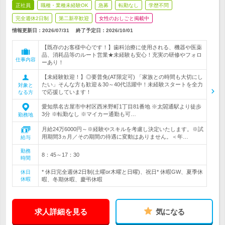
正社員
職種・業種未経験OK
急募
転勤なし
学歴不問
完全週休2日制
第二新卒歓迎
女性のおしごと掲載中
情報更新日：2026/07/31
終了予定日：
2026/10/01
【既存のお客様中心です！】歯科治療に使用される、機器や医薬
品、消耗品等のルート営業★未経験も安心！充実の研修やフォロ
仕事内容
ーあり！
【未経験歓迎！】◎要普免(AT限定可) 「家族との時間も大切にし
たい」そんな方も歓迎＆30～40代活躍中！未経験スタートを全力
対象と
で応援しています！
なる方
愛知県名古屋市中村区西米野町1丁目81番地 ※太閤通駅より徒歩
3分 ※転勤なし ※マイカー通勤も可…
勤務地
月給24万6000円～※経験やスキルを考慮し決定いたします。※試
用期間3ヵ月／その期間の待遇に変動はありません。＜年…
給与
勤務
8：45～17：30
時間
* 休日完全週休2日制(土曜or木曜と日曜)、祝日* 休暇GW、夏季休
休日
休暇
暇、冬期休暇、慶弔休暇
求人詳細を見る
気になる