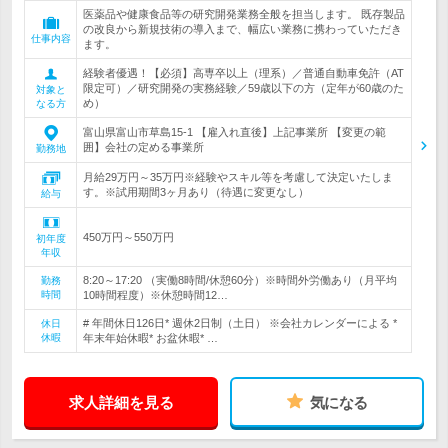
医薬品や健康食品等の研究開発業務全般を担当します。 既存製品
の改良から新規技術の導入まで、幅広い業務に携わっていただき
仕事内容
ます。
経験者優遇！【必須】高専卒以上（理系）／普通自動車免許（AT
限定可）／研究開発の実務経験／59歳以下の方（定年が60歳のた
対象と
め）
なる方
富山県富山市草島15-1 【雇入れ直後】上記事業所 【変更の範
囲】会社の定める事業所
勤務地
月給29万円～35万円※経験やスキル等を考慮して決定いたしま
す。※試用期間3ヶ月あり（待遇に変更なし）
給与
450万円～550万円
初年度
年収
8:20～17:20 （実働8時間/休憩60分）※時間外労働あり（月平均
勤務
時間
10時間程度）※休憩時間12…
# 年間休日126日* 週休2日制（土日） ※会社カレンダーによる *
休日
休暇
年末年始休暇* お盆休暇* …
求人詳細を見る
気になる