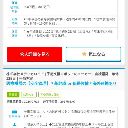
500万円～800万円
初年度
年収
# 1年単位の変形労働時間制（週平均40時間以内）* 標準労働時間
勤務
時間
帯：8:45～18:00* 休憩：…
# ★年間休日：120日* 完全週休2日制（土日祝）* 年末年始休暇
休日
休暇
（5日）* 特別休暇* 育児休暇…
求人詳細を見る
気になる
株式会社メディカロイド | 手術支援ロボットのメーカー｜自社開発｜年休
125日｜手当充実
医療機器の【安全管理】＊基幹職 or 係長候補＊海外連携あり
正社員
転勤なし
完全週休2日制
情報更新日：2026/07/17
終了予定日：
2027/01/07
手術支援ロボットの国内外における市販後の安全管理業務全般を
お任せします。
仕事内容
【理系大卒以上】◆安全管理業務経験5年以上◆メールによる英