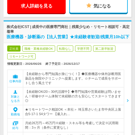
求人詳細を見る
気になる
株式会社ICST | 成長中の医療専門商社｜残業少なめ・リモート相談可・高定
着率
医療機器・診断薬の【法人営業】★未経験者歓迎/残業月10h以下
正社員
職種・業種未経験OK
転勤なし
学歴不問
第二新卒歓迎
リモートワーク可
情報更新日：2026/06/26
終了予定日：
2026/12/17
【未経験から専門知識が身につく！】◆医療機器や体外診断用医
薬品を病院やクリニックへ提案します。☆チームで成長をサポー
仕事内容
トし合う風土です
【未経験OK/20～30代活躍中】◆専門知識や営業経験は問いませ
ん！研修やチーム体制で未経験の方も安心してスタートできます
対象と
◎
なる方
★リモートワーク相談OK ＜本社＞ 埼玉県さいたま市中央区上落
合5-17-1 S4タワー 【雇入れ…
勤務地
月給26万円～45万円※経験・スキル等を考慮して決定※試用期
間：3ヶ月（条件に変更なし）
給与