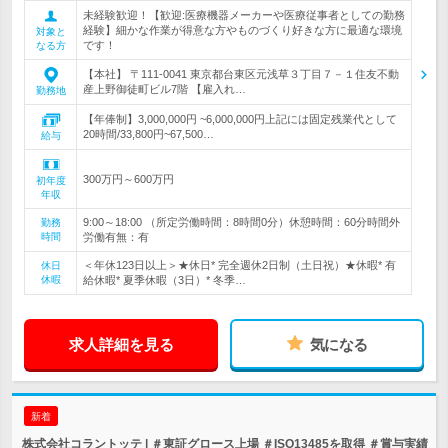
未経験歓迎！【歓迎:医療機器メーカーや医療従事者としての勤務
経験】細かな作業が得意な方やものづくり好きな方に最適な環境
対象と
です！
なる方
【本社】 〒111-0041 東京都台東区元浅草３丁目７－１住友不動
産上野御徒町ビル7階 【雇入れ…
勤務地
【年俸制】3,000,000円 ~6,000,000円上記には固定残業代として
20時間/33,800円~67,500…
給与
300万円～600万円
初年度
年収
9:00～18:00 （所定労働時間：8時間0分）休憩時間：60分時間外
勤務
時間
労働有無：有
＜年休123日以上＞★休日* 完全週休2日制（土日祝）★休暇* 有
休日
休暇
給休暇* 夏季休暇（3日）* 冬季…
求人詳細を見る
気になる
新着
株式会社コラントッテ | ＃東証グロース上場 ＃ISO13485を取得 ＃賞与実績