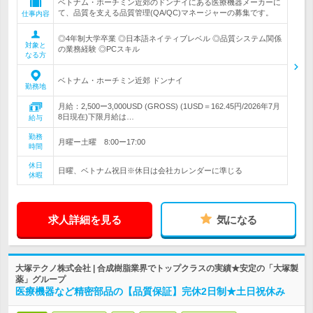
ベトナム・ホーチミン近郊のドンナイにある医療機器メーカーに
て、品質を支える品質管理(QA/QC)マネージャーの募集です。
仕事内容
◎4年制大学卒業 ◎日本語ネイティブレベル ◎品質システム関係
対象と
の業務経験 ◎PCスキル
なる方
ベトナム・ホーチミン近郊 ドンナイ
勤務地
月給：2,500ー3,000USD (GROSS) (1USD＝162.45円/2026年7月
8日現在)下限月給は…
給与
勤務
月曜ー土曜 8:00ー17:00
時間
休日
日曜、ベトナム祝日※休日は会社カレンダーに準じる
休暇
求人詳細を見る
気になる
大塚テクノ株式会社 | 合成樹脂業界でトップクラスの実績★安定の「大塚製
薬」グループ
医療機器など精密部品の【品質保証】完休2日制★土日祝休み