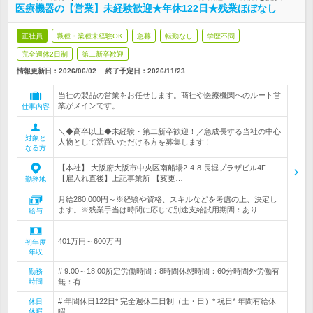
医療機器の【営業】未経験歓迎★年休122日★残業ほぼなし
正社員
職種・業種未経験OK
急募
転勤なし
学歴不問
完全週休2日制
第二新卒歓迎
情報更新日：2026/06/02
終了予定日：
2026/11/23
当社の製品の営業をお任せします。商社や医療機関へのルート営
業がメインです。
仕事内容
＼◆高卒以上◆未経験・第二新卒歓迎！／急成長する当社の中心
対象と
人物として活躍いただける方を募集します！
なる方
【本社】 大阪府大阪市中央区南船場2-4-8 長堀プラザビル4F
【雇入れ直後】上記事業所 【変更…
勤務地
月給280,000円～※経験や資格、スキルなどを考慮の上、決定し
ます。※残業手当は時間に応じて別途支給試用期間：あり…
給与
401万円～600万円
初年度
年収
# 9:00～18:00所定労働時間：8時間休憩時間：60分時間外労働有
勤務
時間
無：有
# 年間休日122日* 完全週休二日制（土・日）* 祝日* 年間有給休
休日
休暇
暇