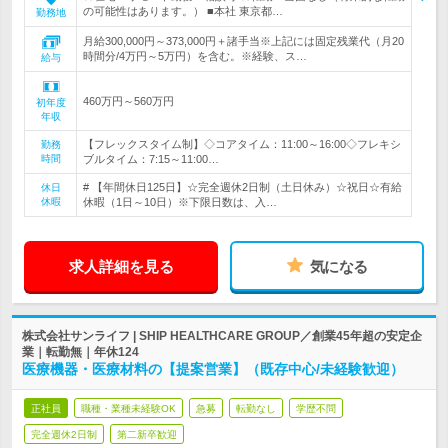
の可能性はあります。） ■本社 東京都…
勤務地
月給300,000円～373,000円＋諸手当※上記には固定残業代（月20
時間分/4万円～5万円）を含む。※経験、ス…
給与
460万円～560万円
初年度
年収
【フレックスタイム制】◇コアタイム：11:00～16:00◇フレキシ
勤務
時間
ブルタイム：7:15～11:00…
# 【年間休日125日】☆完全週休2日制（土日休み）☆祝日☆有給
休日
休暇
休暇（1日～10日）※下限日数は、入…
求人詳細を見る
気になる
株式会社サンライフ | SHIP HEALTHCARE GROUP／創業45年超の安定企
業｜転勤無｜年休124
医療機器・医療材料の【提案営業】（既存中心/未経験歓迎）
正社員
職種・業種未経験OK
急募
転勤なし
学歴不問
完全週休2日制
第二新卒歓迎