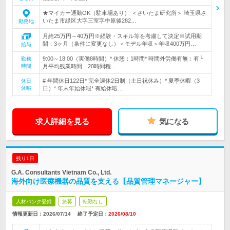
★マイカー通勤OK（駐車場あり） ＜さいたま研究所＞ 埼玉県さ
いたま市緑区大字三室字中原後282…
勤務地
月給25万円～40万円※経験・スキル等を考慮して決定※試用期
間：3ヶ月（条件に変更なし）＜モデル年収＞年収400万円…
給与
9:00～18:00（実働8時間）* 休憩：1時間* 時間外労働有無：有└
勤務
時間
月平均残業時間…20時間程…
# 年間休日122日* 完全週休2日制（土日祝休み）* 夏季休暇（3
休日
休暇
日）* 年末年始休暇* 有給休暇…
求人詳細を見る
気になる
残り1日
G.A. Consultants Vietnam Co., Ltd.
海外向け医療機器の品質を支える【品質管理マネージャー】
人材バンク登録
急募
転勤なし
情報更新日：2026/07/14
終了予定日：
2026/08/10