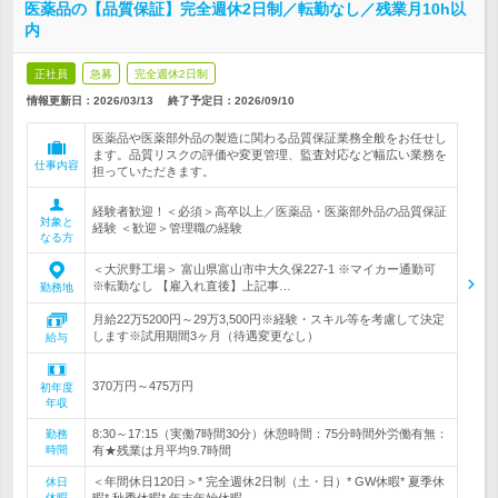
医薬品の【品質保証】完全週休2日制／転勤なし／残業月10h以
内
正社員
急募
完全週休2日制
情報更新日：2026/03/13
終了予定日：
2026/09/10
医薬品や医薬部外品の製造に関わる品質保証業務全般をお任せし
ます。品質リスクの評価や変更管理、監査対応など幅広い業務を
仕事内容
担っていただきます。
経験者歓迎！＜必須＞高卒以上／医薬品・医薬部外品の品質保証
対象と
経験 ＜歓迎＞管理職の経験
なる方
＜大沢野工場＞ 富山県富山市中大久保227‐1 ※マイカー通勤可
※転勤なし 【雇入れ直後】上記事…
勤務地
月給22万5200円～29万3,500円※経験・スキル等を考慮して決定
します※試用期間3ヶ月（待遇変更なし）
給与
370万円～475万円
初年度
年収
8:30～17:15（実働7時間30分）休憩時間：75分時間外労働有無：
勤務
時間
有★残業は月平均9.7時間
＜年間休日120日＞* 完全週休2日制（土・日）* GW休暇* 夏季休
休日
休暇