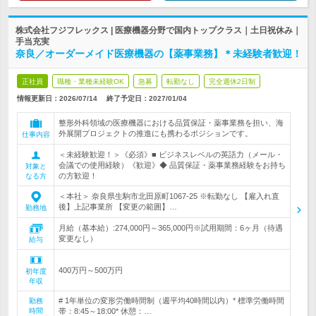
株式会社フジフレックス | 医療機器分野で国内トップクラス｜土日祝休み｜
手当充実
奈良／オーダーメイド医療機器の【薬事業務】＊未経験者歓迎！
正社員
職種・業種未経験OK
急募
転勤なし
完全週休2日制
情報更新日：2026/07/14
終了予定日：
2027/01/04
整形外科領域の医療機器における品質保証・薬事業務を担い、海
外展開プロジェクトの推進にも携わるポジションです。
仕事内容
＜未経験歓迎！＞《必須》■ ビジネスレベルの英語力（メール・
会議での使用経験）《歓迎》◆ 品質保証・薬事業務経験をお持ち
対象と
の方歓迎！
なる方
＜本社＞ 奈良県生駒市北田原町1067-25 ※転勤なし 【雇入れ直
後】上記事業所 【変更の範囲】…
勤務地
月給（基本給）:274,000円～365,000円※試用期間：6ヶ月（待遇
変更なし）
給与
400万円～500万円
初年度
年収
# 1年単位の変形労働時間制（週平均40時間以内）* 標準労働時間
勤務
時間
帯：8:45～18:00* 休憩：…