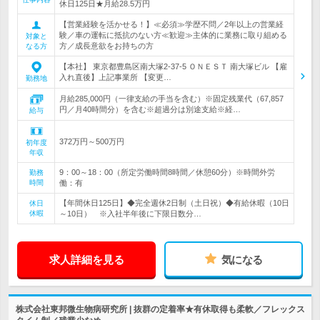
休日125日★月給28.5万円
【営業経験を活かせる！】≪必須≫学歴不問／2年以上の営業経
験／車の運転に抵抗のない方≪歓迎≫主体的に業務に取り組める
対象と
方／成長意欲をお持ちの方
なる方
【本社】 東京都豊島区南大塚2-37-5 ＯＮＥＳＴ 南大塚ビル 【雇
入れ直後】上記事業所 【変更…
勤務地
月給285,000円（一律支給の手当を含む）※固定残業代（67,857
円／月40時間分）を含む※超過分は別途支給※経…
給与
372万円～500万円
初年度
年収
9：00～18：00（所定労働時間8時間／休憩60分）※時間外労
勤務
時間
働：有
【年間休日125日】◆完全週休2日制（土日祝）◆有給休暇（10日
休日
休暇
～10日） ※入社半年後に下限日数分…
求人詳細を見る
気になる
株式会社東邦微生物病研究所 | 抜群の定着率★有休取得も柔軟／フレックス