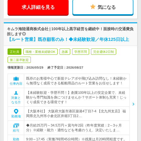
求人詳細を見る
気になる
キムラ海陸通商株式会社 | 100年以上黒字経営を継続中！面接時の交通費負
担します◎
【ルート営業】既存顧客のみ！◆未経験歓迎／年休125日以上
正社員
職種・業種未経験OK
急募
学歴不問
完全週休2日制
第二新卒歓迎
情報更新日：2026/05/29
終了予定日：
2026/08/27
既存のお客様中心で新規テレアポや飛び込み訪問なし！未経験か
ら無理なく成長できる船舶用品のルート営業をお任せします！
仕事内容
【未経験歓迎・学歴不問！】創業100年以上の安定企業で、未経
験から専門知識を身につけませんか？サポート体制も充実！じっ
対象と
くり成長できる環境です！
なる方
【大阪本社】 大阪府大阪市港区築港4丁目7‐4 【北九州支店】 福
岡県北九州市小倉北区井堀3丁目2…
勤務地
◆月給25万円～34.5万円＋賞与年2回（昨年度実績：2～3ヶ月
分）※経験・能力・適性などを考慮のうえ、決定いたしま…
給与
9:00～17:45（実働7時間45分時間）※残業は月20時間程度です。
勤務