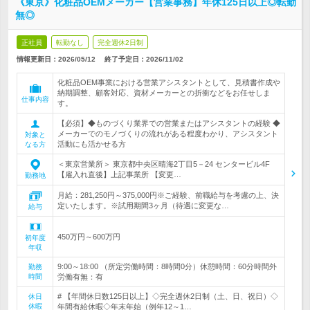
《東京》化粧品OEMメーカー【営業事務】年休125日以上◎転勤
無◎
正社員
転勤なし
完全週休2日制
情報更新日：2026/05/12
終了予定日：
2026/11/02
化粧品OEM事業における営業アシスタントとして、見積書作成や
納期調整、顧客対応、資材メーカーとの折衝などをお任せしま
仕事内容
す。
【必須】◆ものづくり業界での営業またはアシスタントの経験 ◆
メーカーでのモノづくりの流れがある程度わかり、アシスタント
対象と
活動にも活かせる方
なる方
＜東京営業所＞ 東京都中央区晴海2丁目5－24 センタービル4F
【雇入れ直後】上記事業所 【変更…
勤務地
月給：281,250円～375,000円※ご経験、前職給与を考慮の上、決
定いたします。※試用期間3ヶ月（待遇に変更な…
給与
450万円～600万円
初年度
年収
9:00～18:00 （所定労働時間：8時間0分）休憩時間：60分時間外
勤務
時間
労働有無：有
# 【年間休日数125日以上】◇完全週休2日制（土、日、祝日）◇
休日
休暇
年間有給休暇◇年末年始（例年12～1…