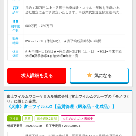
月給：30万円以上＋各種手当※経験・スキル・年齢を考慮の上、
当社規定に基づき決定いたします。※残業代別途全額支給※試…
給与
600万円～750万円
初年度
年収
勤務
8:45～17:30（休憩60分）★月平均残業時間6.3時間
時間
# ★年間休日125日★■完全週休2日制（土・日）■祝日■年末年始
休日
休暇
休暇■夏季休暇■有給休暇■出産・育…
求人詳細を見る
気になる
富士フイルムワコーケミカル株式会社 | 富士フイルムグループの「モノづく
り」に徹した企業。
《兵庫》富士フイルムG【品質管理（医薬品・化成品）】
正社員
急募
完全週休2日制
女性のおしごと掲載中
情報更新日：2026/06/19
終了予定日：
2026/09/21