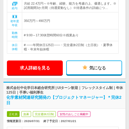
月給 22.4万円～※年齢、経験、能力を考慮の上、優遇します。※
試用期間3か月間（待遇変動なし）※待遇条件の詳細につ…
給与
350万円～490万円
初年度
年収
勤務
# 9:00～17:30休憩時間60分※残業あり
時間
# ――年間休日125日――・完全週休2日制（土日祝）・夏季休
休日
休暇
暇・年末年始休暇
求人詳細を見る
気になる
株式会社中化学日本総合研究所 | UIターン歓迎｜フレックスタイム制｜年休
125日｜手厚い福利厚生
化学素材関連研究開発の【プロジェクトマネージャー】＊完休2
日
正社員
急募
完全週休2日制
女性のおしごと掲載中
情報更新日：2026/07/31
終了予定日：
2027/01/21