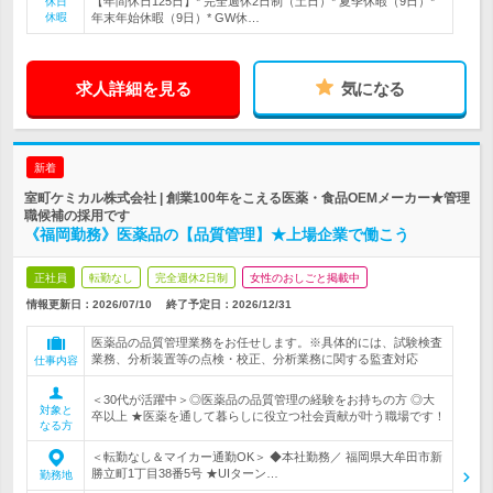
【年間休日125日】* 完全週休2日制（土日）* 夏季休暇（9日）*
休日
休暇
年末年始休暇（9日）* GW休…
求人詳細を見る
気になる
新着
室町ケミカル株式会社 | 創業100年をこえる医薬・食品OEMメーカー★管理
職候補の採用です
《福岡勤務》医薬品の【品質管理】★上場企業で働こう
正社員
転勤なし
完全週休2日制
女性のおしごと掲載中
情報更新日：2026/07/10
終了予定日：
2026/12/31
医薬品の品質管理業務をお任せします。※具体的には、試験検査
業務、分析装置等の点検・校正、分析業務に関する監査対応
仕事内容
＜30代が活躍中＞◎医薬品の品質管理の経験をお持ちの方 ◎大
対象と
卒以上 ★医薬を通して暮らしに役立つ社会貢献が叶う職場です！
なる方
＜転勤なし＆マイカー通勤OK＞ ◆本社勤務／ 福岡県大牟田市新
勝立町1丁目38番5号 ★UIターン…
勤務地