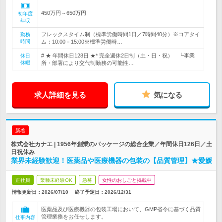
450万円～650万円
初年度
年収
フレックスタイム制（標準労働時間1日／7時間40分）※コアタイ
勤務
時間
ム：10:00－15:00※標準労働時…
# ★ 年間休日128日 ★* 完全週休2日制（土・日・祝） ┗事業
休日
休暇
所・部署により交代制勤務の可能性…
求人詳細を見る
気になる
新着
株式会社カナエ | 1956年創業のパッケージの総合企業／年間休日126日／土
日祝休み
業界未経験歓迎！医薬品や医療機器の包装の【品質管理】★愛媛
正社員
業種未経験OK
急募
女性のおしごと掲載中
情報更新日：2026/07/10
終了予定日：
2026/12/31
医薬品及び医療機器の包装工場において、GMP省令に基づく品質
管理業務をお任せします。
仕事内容