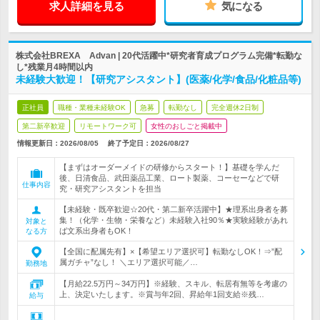
求人詳細を見る
気になる
株式会社BREXA Advan | 20代活躍中*研究者育成プログラム完備*転勤な
し*残業月4時間以内
未経験大歓迎！【研究アシスタント】(医薬/化学/食品/化粧品等)
正社員
職種・業種未経験OK
急募
転勤なし
完全週休2日制
第二新卒歓迎
リモートワーク可
女性のおしごと掲載中
情報更新日：2026/08/05
終了予定日：
2026/08/27
【まずはオーダーメイドの研修からスタート！】基礎を学んだ
後、日清食品、武田薬品工業、ロート製薬、コーセーなどで研
仕事内容
究・研究アシスタントを担当
【未経験・既卒歓迎☆20代・第二新卒活躍中】★理系出身者を募
集！（化学・生物・栄養など）未経験入社90％★実験経験があれ
対象と
ば文系出身者もOK！
なる方
【全国に配属先有】×【希望エリア選択可】転勤なしOK！⇒”配
属ガチャ”なし！ ＼エリア選択可能／…
勤務地
【月給22.5万円～34万円】※経験、スキル、転居有無等を考慮の
上、決定いたします。※賞与年2回、昇給年1回支給※残…
給与