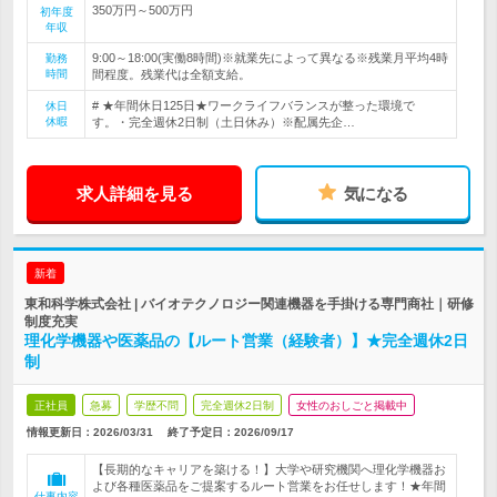
350万円～500万円
初年度
年収
9:00～18:00(実働8時間)※就業先によって異なる※残業月平均4時
勤務
時間
間程度。残業代は全額支給。
# ★年間休日125日★ワークライフバランスが整った環境で
休日
休暇
す。・完全週休2日制（土日休み）※配属先企…
求人詳細を見る
気になる
新着
東和科学株式会社 | バイオテクノロジー関連機器を手掛ける専門商社｜研修
制度充実
理化学機器や医薬品の【ルート営業（経験者）】★完全週休2日
制
正社員
急募
学歴不問
完全週休2日制
女性のおしごと掲載中
情報更新日：2026/03/31
終了予定日：
2026/09/17
【長期的なキャリアを築ける！】大学や研究機関へ理化学機器お
よび各種医薬品をご提案するルート営業をお任せします！★年間
仕事内容