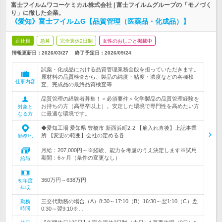
富士フイルムワコーケミカル株式会社 | 富士フイルムグループの「モノづく
り」に徹した企業。
《愛知》富士フイルムG【品質管理（医薬品・化成品）】
正社員
急募
完全週休2日制
女性のおしごと掲載中
情報更新日：2026/03/27
終了予定日：
2026/09/24
試薬・化成品における品質管理業務全般を担っていただきます。
原材料の品質検査から、製品の純度・粘度・濃度などの各種検
仕事内容
査、完成品の最終品質検査等
品質管理の経験者募集！＜必須要件＞化学製品の品質管理経験を
お持ちの方（高専卒以上）。安定した環境で専門性を高めたい方
対象と
に最適な環境です。
なる方
◆愛知工場 愛知県 豊橋市 新西浜町2-2 【雇入れ直後】上記事業
所 【変更の範囲】会社の定める各…
勤務地
月給：207,000円～※経験、能力を考慮のうえ決定します※試用
期間：6ヶ月（条件の変更なし）
給与
360万円～638万円
初年度
年収
三交代勤務の場合（A）8:30～17:10（B）16:30～翌1:10（C）翌
勤務
時間
0:30～翌9:10※…