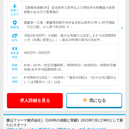
【業種未経験OK】 必須条件◎高卒以上◎理化学分析機器の使用
対象と
経験がある方◎普通免許
なる方
愛媛第一工場：愛媛県四国中央市金生町山田井1735-1 JR予讃線
「川之江駅」から車で約15分 ※…
勤務地
月給230,000円～※経験、能力を考慮の上決定します※試用期間3
ヶ月（待遇に変更なし）＼過去10年間の賞与の支給平…
給与
400万円～550万円
初年度
年収
8:00～16:45（所定労働時間：7時間45分／休憩60分）時間外労働
勤務
時間
有無:有月平均残業時間:10…
# 年間休日126日！（2026年）* 週休2日制(土・日)※12月2週目も
休日
休暇
しくは3週目の（土）は会…
求人詳細を見る
気になる
勝山ファーマ株式会社 | 《100年の信頼と実績》2023年7月にCMOとして新
たにスタート