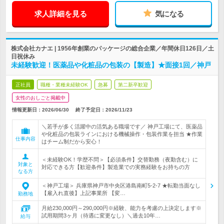
求人詳細を見る
気になる
株式会社カナエ | 1956年創業のパッケージの総合企業／年間休日126日／土
日祝休み
未経験歓迎！医薬品や化粧品の包装の【製造】★面接1回／神戸
正社員
職種・業種未経験OK
急募
第二新卒歓迎
女性のおしごと掲載中
情報更新日：2026/06/30
終了予定日：
2026/11/23
＼若手が多く活躍中の活気ある職場です／ 神戸工場にて、医薬品
や化粧品の包装ラインにおける機械操作・包装作業を担当 ★作業
仕事内容
はチーム制だから安心！
＜未経験OK！学歴不問＞【必須条件】交替勤務（夜勤含む）に
対象と
対応できる方【歓迎条件】製造業での実務経験をお持ちの方
なる方
＜神戸工場＞ 兵庫県神戸市中央区港島南町5-2-7 ★転勤当面なし
【雇入れ直後】上記事業所 【変…
勤務地
月給230,000円～290,000円※経験、能力を考慮の上決定します※
試用期間3ヶ月（待遇に変更なし）＼過去10年…
給与