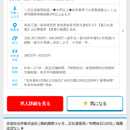
＼正社員雇用前提／◆大卒以上◆化学業界での営業経験もしくは
対象と
研究開発実務経験2年以上ある方
なる方
奈良工場／奈良研究所 奈良県奈良市西九条町5-2-5 【雇入れ直
後】上記事業所 【変更の範囲】会社…
勤務地
月給 257,800円～406,800円＋諸手当＋賞与(昨年度6カ月実績)※
経験・能力を考慮し決定します。※月給・年…
給与
380万円～610万円
初年度
年収
8:30～17:20 （所定労働時間：7時間45分）休憩時間65分時間外
勤務
時間
労働有無：有月平均残業時間：…
* 完全週休2日制(土日祝日)* 休日日数128日(2026年)* 夏季休暇*
休日
休暇
年末年始休暇* 有給…
求人詳細を見る
気になる
共栄社化学株式会社 | 契約期間３か月→正社員登用／年間休日128日／残業
ほぼなし★