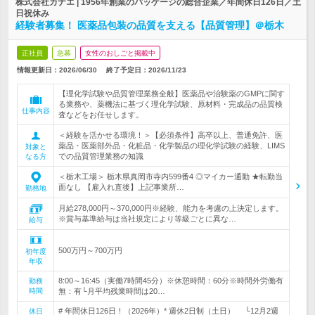
株式会社カナエ | 1956年創業のパッケージの総合企業／年間休日126日／土
日祝休み
経験者募集！ 医薬品包装の品質を支える【品質管理】＠栃木
正社員
急募
女性のおしごと掲載中
情報更新日：2026/06/30
終了予定日：
2026/11/23
【理化学試験や品質管理業務全般】医薬品や治験薬のGMPに関す
る業務や、薬機法に基づく理化学試験、原材料・完成品の品質検
仕事内容
査などをお任せします。
＜経験を活かせる環境！＞【必須条件】高卒以上、普通免許、医
薬品・医薬部外品・化粧品・化学製品の理化学試験の経験、LIMS
対象と
での品質管理業務の知識
なる方
＜栃木工場＞ 栃木県真岡市寺内599番4 ◎マイカー通勤 ★転勤当
面なし 【雇入れ直後】上記事業所…
勤務地
月給278,000円～370,000円※経験、能力を考慮の上決定します。
※賞与基準給与は当社規定により等級ごとに異な…
給与
500万円～700万円
初年度
年収
8:00～16:45（実働7時間45分）※休憩時間：60分※時間外労働有
勤務
時間
無：有└月平均残業時間は20…
# 年間休日126日！（2026年）* 週休2日制（土日） └12月2週
休日