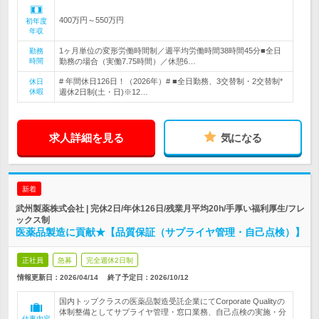
400万円～550万円
初年度
年収
1ヶ月単位の変形労働時間制／週平均労働時間38時間45分■全日
勤務
時間
勤務の場合（実働7.75時間）／休憩6…
# 年間休日126日！（2026年）# ■全日勤務、3交替制・2交替制*
休日
休暇
週休2日制(土・日)※12…
求人詳細を見る
気になる
新着
武州製薬株式会社 | 完休2日/年休126日/残業月平均20h/手厚い福利厚生/フレ
ックス制
医薬品製造に貢献★【品質保証（サプライヤ管理・自己点検）】
正社員
急募
完全週休2日制
情報更新日：2026/04/14
終了予定日：
2026/10/12
国内トップクラスの医薬品製造受託企業にてCorporate Qualityの
体制整備としてサプライヤ管理・窓口業務、自己点検の実施・分
仕事内容