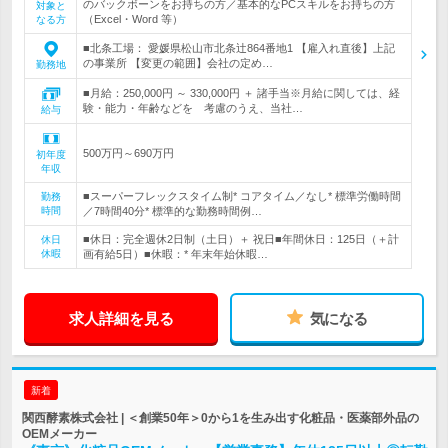
のバックボーンをお持ちの方／基本的なPCスキルをお持ちの方
対象と
（Excel・Word 等）
なる方
■北条工場： 愛媛県松山市北条辻864番地1 【雇入れ直後】上記
の事業所 【変更の範囲】会社の定め…
勤務地
■月給：250,000円 ～ 330,000円 ＋ 諸手当※月給に関しては、経
験・能力・年齢などを 考慮のうえ、当社…
給与
500万円～690万円
初年度
年収
■スーパーフレックスタイム制* コアタイム／なし* 標準労働時間
勤務
時間
／7時間40分* 標準的な勤務時間例…
■休日：完全週休2日制（土日）＋ 祝日■年間休日：125日（＋計
休日
休暇
画有給5日）■休暇：* 年末年始休暇…
求人詳細を見る
気になる
新着
関西酵素株式会社 | ＜創業50年＞0から1を生み出す化粧品・医薬部外品の
OEMメーカー