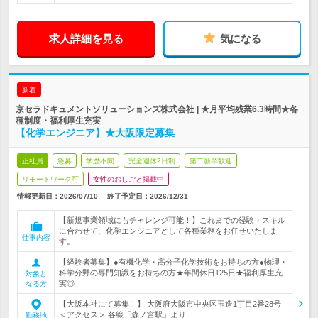
求人詳細を見る
気になる
新着
京セラドキュメントソリューションズ株式会社 | ★月平均残業6.3時間★各
種制度・福利厚生充実
【化学エンジニア】★大阪限定募集
正社員
急募
学歴不問
完全週休2日制
第二新卒歓迎
リモートワーク可
女性のおしごと掲載中
情報更新日：2026/07/10
終了予定日：
2026/12/31
【新規事業領域にもチャレンジ可能！】これまでの経験・スキル
に合わせて、化学エンジニアとして各種業務をお任せいたしま
仕事内容
す。
【経験者募集】●有機化学・高分子化学技術をお持ちの方●物理・
科学分野の専門知識をお持ちの方★年間休日125日★福利厚生充
対象と
実◎
なる方
【大阪本社にて募集！】 大阪府大阪市中央区玉造1丁目2番28号
＜アクセス＞ 各線「森ノ宮駅」より…
勤務地