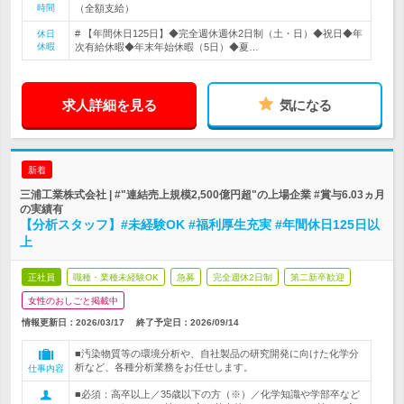
時間
（全額支給）
# 【年間休日125日】◆完全週休週休2日制（土・日）◆祝日◆年
休日
休暇
次有給休暇◆年末年始休暇（5日）◆夏…
求人詳細を見る
気になる
新着
三浦工業株式会社 | #"連結売上規模2,500億円超"の上場企業 #賞与6.03ヵ月
の実績有
【分析スタッフ】#未経験OK #福利厚生充実 #年間休日125日以
上
正社員
職種・業種未経験OK
急募
完全週休2日制
第二新卒歓迎
女性のおしごと掲載中
情報更新日：2026/03/17
終了予定日：
2026/09/14
■汚染物質等の環境分析や、自社製品の研究開発に向けた化学分
析など、各種分析業務をお任せします。
仕事内容
■必須：高卒以上／35歳以下の方（※）／化学知識や学部卒など