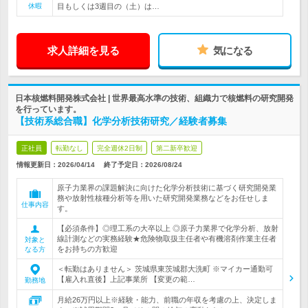
休暇
目もしくは3週目の（土）は…
求人詳細を見る
気になる
日本核燃料開発株式会社 | 世界最高水準の技術、組織力で核燃料の研究開発
を行っています。
【技術系総合職】化学分析技術研究／経験者募集
正社員
転勤なし
完全週休2日制
第二新卒歓迎
情報更新日：2026/04/14
終了予定日：
2026/08/24
原子力業界の課題解決に向けた化学分析技術に基づく研究開発業
務や放射性核種分析等を用いた研究開発業務などをお任せしま
仕事内容
す。
【必須条件】◎理工系の大卒以上 ◎原子力業界で化学分析、放射
線計測などの実務経験★危険物取扱主任者や有機溶剤作業主任者
対象と
をお持ちの方歓迎
なる方
＜転勤はありません＞ 茨城県東茨城郡大洗町 ※マイカー通勤可
【雇入れ直後】上記事業所 【変更の範…
勤務地
月給26万円以上※経験・能力、前職の年収を考慮の上、決定しま