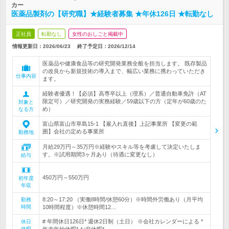
カー
医薬品製剤の【研究職】★経験者募集 ★年休126日 ★転勤なし
正社員
転勤なし
女性のおしごと掲載中
情報更新日：2026/06/23
終了予定日：
2026/12/14
医薬品や健康食品等の研究開発業務全般を担当します。 既存製品
の改良から新規技術の導入まで、幅広い業務に携わっていただき
仕事内容
ます。
経験者優遇！【必須】高専卒以上（理系）／普通自動車免許（AT
限定可）／研究開発の実務経験／59歳以下の方（定年が60歳のた
対象と
め）
なる方
富山県富山市草島15-1 【雇入れ直後】上記事業所 【変更の範
囲】会社の定める事業所
勤務地
月給29万円～35万円※経験やスキル等を考慮して決定いたしま
す。※試用期間3ヶ月あり（待遇に変更なし）
給与
450万円～550万円
初年度
年収
8:20～17:20 （実働8時間/休憩60分）※時間外労働あり（月平均
勤務
時間
10時間程度）※休憩時間12…
# 年間休日126日* 週休2日制（土日） ※会社カレンダーによる *
休日
休暇