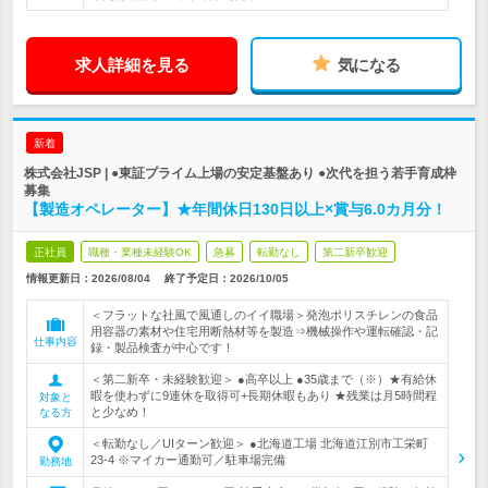
求人詳細を見る
気になる
新着
株式会社JSP | ●東証プライム上場の安定基盤あり ●次代を担う若手育成枠
募集
【製造オペレーター】★年間休日130日以上×賞与6.0カ月分！
正社員
職種・業種未経験OK
急募
転勤なし
第二新卒歓迎
情報更新日：2026/08/04
終了予定日：
2026/10/05
＜フラットな社風で風通しのイイ職場＞発泡ポリスチレンの食品
用容器の素材や住宅用断熱材等を製造⇒機械操作や運転確認・記
仕事内容
録・製品検査が中心です！
＜第二新卒・未経験歓迎＞ ●高卒以上 ●35歳まで（※）★有給休
暇を使わずに9連休を取得可+長期休暇もあり ★残業は月5時間程
対象と
と少なめ！
なる方
＜転勤なし／UIターン歓迎＞ ●北海道工場 北海道江別市工栄町
23-4 ※マイカー通勤可／駐車場完備
勤務地