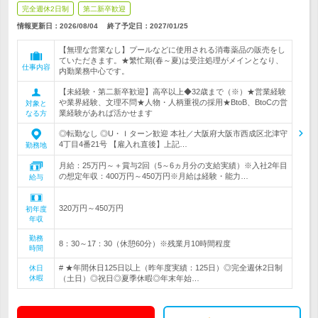
完全週休2日制
第二新卒歓迎
情報更新日：2026/08/04
終了予定日：
2027/01/25
【無理な営業なし】プールなどに使用される消毒薬品の販売をし
ていただきます。★繁忙期(春～夏)は受注処理がメインとなり、
仕事内容
内勤業務中心です。
【未経験・第二新卒歓迎】高卒以上◆32歳まで（※）★営業経験
や業界経験、文理不問★人物・人柄重視の採用★BtoB、BtoCの営
対象と
業経験があれば活かせます
なる方
◎転勤なし ◎U・Ｉターン歓迎 本社／大阪府大阪市西成区北津守
4丁目4番21号 【雇入れ直後】上記…
勤務地
月給：25万円～＋賞与2回（5～6ヵ月分の支給実績）※入社2年目
の想定年収：400万円～450万円※月給は経験・能力…
給与
320万円～450万円
初年度
年収
勤務
8：30～17：30（休憩60分）※残業月10時間程度
時間
# ★年間休日125日以上（昨年度実績：125日）◎完全週休2日制
休日
休暇
（土日）◎祝日◎夏季休暇◎年末年始…