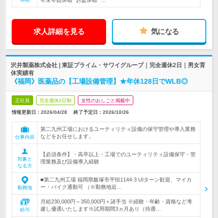
年末年始休暇* お盆休暇* …
求人詳細を見る
気になる
沢井製薬株式会社 | 東証プライム・サワイグループ｜完全週休2日｜男女育
休実績有
《福岡》医薬品の【工場設備管理】★年休128日でWLB◎
正社員
完全週休2日制
女性のおしごと掲載中
情報更新日：2026/04/28
終了予定日：
2026/10/26
第二九州工場におけるユーティリティ設備の保守管理や導入業務
などをお任せします。
仕事内容
【必須条件】・高卒以上・工場でのユーティリティ設備保守・管
対象と
理業務及び設備導入経験
なる方
■第二九州工場 福岡県飯塚市平恒1144-3 UIターン歓迎、マイカ
ー・バイク通勤可 （※勤務地近…
勤務地
月給230,000円～350,000円＋諸手当 ※経験・年齢・資格など考
慮し優遇いたします※試用期間3ヵ月あり（待遇…
給与