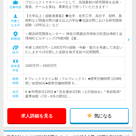
プロジェクトマネージャーとして、先端素材の研究開発を企画・
推進。チームを束ね、事業化まで担っていただきます！
仕事内容
【大卒以上｜経験者募集】◆化学、化学工学、高分子、材料、新
材料など関連分野の修士以上の学位◆当該分野における研究開発
対象と
経験（10年以上）など
なる方
＜横浜研究開発センター＞ 神奈川県横浜市神奈川区恵比寿町1 澁
澤ABCビルディング2号館4階 【雇…
勤務地
年俸 1,000万円～1,500万円※経験・年齢・能力を考慮して決定い
たします※12分割した金額を毎月支給※試用期間…
給与
1000万円～1500万円
初年度
年収
# フレックスタイム制（フルフレックス）■標準労働時間 1日8時
勤務
時間
間／休憩60分■標準労働時間帯 9:…
# ★年間休日125日★* 完全週休2日制（土日祝休み）* 有給取得*
休日
休暇
夏季休暇（7月～9月の間3日…
求人詳細を見る
気になる