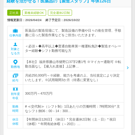
経験を活かせる！医薬品の【製造スタッフ】年休126日
正社員
業種未経験OK
完全週休2日制
情報更新日：2026/04/24
終了予定日：
2026/10/22
医薬品の製造現場にて、製造設備の準備や日々の衛生管理、手順
書に沿った製造作業などをご担当いただきます。
仕事内容
＜必須＞◆高卒以上◆普通自動車第一種運転免許◆製造オペレー
対象と
ター経験◆シフト勤務可能な方
なる方
【本社】 福井県勝山市猪野口37字2番1号 ※マイカー通勤可 ※転
勤当面なし 【雇入れ直後】上記事…
勤務地
月給250,000円～※経験、能力を考慮の上、当社規定により決定
いたします。※試用期間3か月（待遇に変更なし）
給与
300万円～470万円
初年度
年収
# ≪交代制≫（シフト制）1日あたりの労働時間：7時間30分* 主
勤務
時間
なシフト例06：00－14：300…
【年間休日126日】《休日》* 完全週休2日制（土・日）* 祝日
休日
休暇
《休暇》* 年間有給休暇（～20日）…