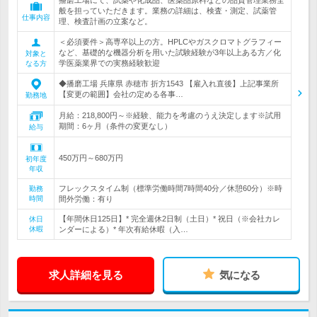
播磨工場にて、試薬や化成品、医薬品原料などの品質管理業務全
般を担っていただきます。業務の詳細は、検査・測定、試薬管
仕事内容
理、検査計画の立案など。
＜必須要件＞高専卒以上の方。HPLCやガスクロマトグラフィー
など、基礎的な機器分析を用いた試験経験が3年以上ある方／化
対象と
学医薬業界での実務経験歓迎
なる方
◆播磨工場 兵庫県 赤穂市 折方1543 【雇入れ直後】上記事業所
【変更の範囲】会社の定める各事…
勤務地
月給：218,800円～※経験、能力を考慮のうえ決定します※試用
期間：6ヶ月（条件の変更なし）
給与
450万円～680万円
初年度
年収
フレックスタイム制（標準労働時間7時間40分／休憩60分）※時
勤務
時間
間外労働：有り
【年間休日125日】* 完全週休2日制（土日）* 祝日（※会社カレ
休日
休暇
ンダーによる）* 年次有給休暇（入…
求人詳細を見る
気になる