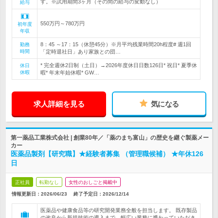
す。※試用期間3ヶ月（その間の給与の変動なし）
給与
550万円～780万円
初年度
年収
8：45 ～17：15（休憩45分）※月平均残業時間20h程度# 週1回
勤務
時間
「定時退社日」あり家族との団…
* 完全週休2日制（土日）→2026年度休日日数126日* 祝日* 夏季休
休日
休暇
暇* 年末年始休暇* GW…
求人詳細を見る
気になる
第一薬品工業株式会社 | 創業80年／「薬のまち富山」の歴史を継ぐ製薬メー
カー
医薬品製剤【研究職】★経験者募集 （管理職候補） ★年休126
日
正社員
転勤なし
女性のおしごと掲載中
情報更新日：2026/06/23
終了予定日：
2026/12/14
医薬品や健康食品等の研究開発業務全般を担当します。 既存製品
の改良から新規技術の導入まで、幅広い業務に携わっていただき