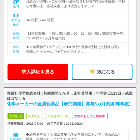
月給225,800円～282,000円(諸手当含む)+賞与年2回※経験・年齢
を考慮の上、当社規定により決定します。※…
給与
340万円～420万円
初年度
年収
【2交代勤務】・08：00～20：00・20：00～08：00※実働平均
勤務
時間
10.5時間※1ヵ月単位の変…
★☆年間休日130日以上☆★# 休日* 週休2日制（土日休み可）└
休日
休暇
年間スケジュールで予定が組みやす…
求人詳細を見る
気になる
共栄社化学株式会社 | 契約期間３か月→正社員登用／年間休日128日／残業
ほぼなし★
化学メーカーの金属化学品【研究開発】賞与6カ月実績(昨年度)
契約社員
転勤なし
完全週休2日制
女性のおしごと掲載中
情報更新日：2026/07/06
終了予定日：
2026/08/24
◆経験者募集！金属工業用化学品事業部において、製品の設計・
開発・評価を行っていただきます。
仕事内容