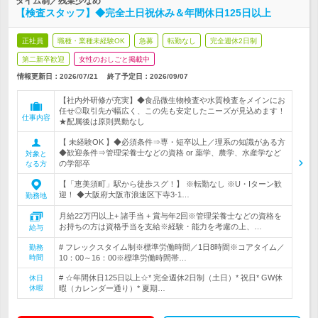
タイム制／残業少なめ
【検査スタッフ】◆完全土日祝休み＆年間休日125日以上
正社員
職種・業種未経験OK
急募
転勤なし
完全週休2日制
第二新卒歓迎
女性のおしごと掲載中
情報更新日：2026/07/21
終了予定日：
2026/09/07
【社内外研修が充実】◆食品微生物検査や水質検査をメインにお
任せ◎取引先が幅広く、この先も安定したニーズが見込めます！
仕事内容
★配属後は原則異動なし
【 未経験OK 】◆必須条件⇒専・短卒以上／理系の知識がある方
◆歓迎条件⇒管理栄養士などの資格 or 薬学、農学、水産学など
対象と
の学部卒
なる方
【「恵美須町」駅から徒歩スグ！】 ※転勤なし ※U・Iターン歓
迎！ ◆大阪府大阪市浪速区下寺3-1…
勤務地
月給22万円以上+ 諸手当 + 賞与年2回※管理栄養士などの資格を
お持ちの方は資格手当を支給※経験・能力を考慮の上、…
給与
# フレックスタイム制※標準労働時間／1日8時間※コアタイム／
勤務
時間
10：00～16：00※標準労働時間帯…
# ☆年間休日125日以上☆* 完全週休2日制（土日）* 祝日* GW休
休日
休暇
暇（カレンダー通り）* 夏期…