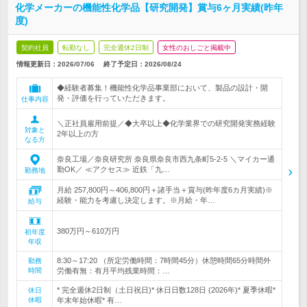
化学メーカーの機能性化学品【研究開発】賞与6ヶ月実績(昨年
度)
契約社員
転勤なし
完全週休2日制
女性のおしごと掲載中
情報更新日：2026/07/06
終了予定日：
2026/08/24
◆経験者募集！機能性化学品事業部において、製品の設計・開
発・評価を行っていただきます。
仕事内容
＼正社員雇用前提／◆大卒以上◆化学業界での研究開発実務経験
対象と
2年以上の方
なる方
奈良工場／奈良研究所 奈良県奈良市西九条町5-2-5 ＼マイカー通
勤OK／ ≪アクセス≫ 近鉄「九…
勤務地
月給 257,800円～406,800円＋諸手当＋賞与(昨年度6カ月実績)※
経験・能力を考慮し決定します。※月給・年…
給与
380万円～610万円
初年度
年収
8:30～17:20 （所定労働時間：7時間45分）休憩時間65分時間外
勤務
時間
労働有無：有月平均残業時間：…
* 完全週休2日制（土日祝日)* 休日日数128日 (2026年)* 夏季休暇*
休日
休暇
年末年始休暇* 有…