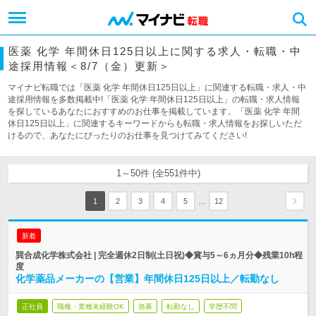
医薬 化学 年間休日125日以上に関する求人・転職・中
途採用情報＜8/7（金）更新＞
マイナビ転職では「医薬 化学 年間休日125日以上」に関連する転職・求人・中
途採用情報を多数掲載中!「医薬 化学 年間休日125日以上」の転職・求人情報
を探しているあなたにおすすめのお仕事を掲載しています。「医薬 化学 年間
休日125日以上」に関連するキーワードからも転職・求人情報をお探しいただ
けるので、あなたにぴったりのお仕事を見つけてみてください!
1～50件 (全551件中)
…
1
2
3
4
5
12
新着
巽合成化学株式会社 | 完全週休2日制(土日祝)◆賞与5～6ヵ月分◆残業10h程
度
化学薬品メーカーの【営業】年間休日125日以上／転勤なし
正社員
職種・業種未経験OK
急募
転勤なし
学歴不問