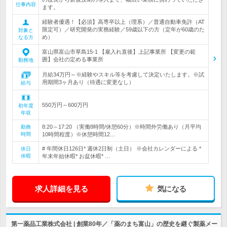
仕事内容
ます。
経験者優遇！【必須】高専卒以上（理系）／普通自動車免許（AT
限定可）／研究開発の実務経験／59歳以下の方（定年が60歳のた
対象と
め）
なる方
富山県富山市草島15-1 【雇入れ直後】上記事業所 【変更の範
囲】会社の定める事業所
勤務地
月給34万円～※経験やスキル等を考慮して決定いたします。※試
用期間3ヶ月あり（待遇に変更なし）
給与
550万円～600万円
初年度
年収
8:20～17:20 （実働8時間/休憩60分）※時間外労働あり（月平均
勤務
時間
10時間程度）※休憩時間12…
# 年間休日126日* 週休2日制（土日） ※会社カレンダーによる *
休日
休暇
年末年始休暇* お盆休暇* …
求人詳細を見る
気になる
第一薬品工業株式会社 | 創業80年／「薬のまち富山」の歴史を継ぐ製薬メー