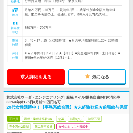
分の好立地 《中国工商銀行 東京支店》…
勤務地
月給21万円～45万円 ＋ 賞与年2回 ＋ 残業代別途全額支給※経
験、能力を考慮の上、優遇します。※6ヵ月以内の試用…
給与
350万円～700万円
初年度
年収
8：45～17：15（休憩1時間）★月の平均残業時間は20～25時間
勤務
時間
程度
# ★☆年間休日120日☆★【休日】■完全週休2日制（土日休み）■
休日
休暇
祝日■年末年始休暇（12/31～1…
求人詳細を見る
気になる
株式会社ウーダ・エンジニアリング | 服装/ネイル/髪色自由#有休消化率
80％#年休125日#月給50万円も可
20代女性活躍中！【事務系総合職】★未経験歓迎★前職給与保証
正社員
職種・業種未経験OK
急募
転勤なし
学歴不問
完全週休2日制
第二新卒歓迎
女性のおしごと掲載中