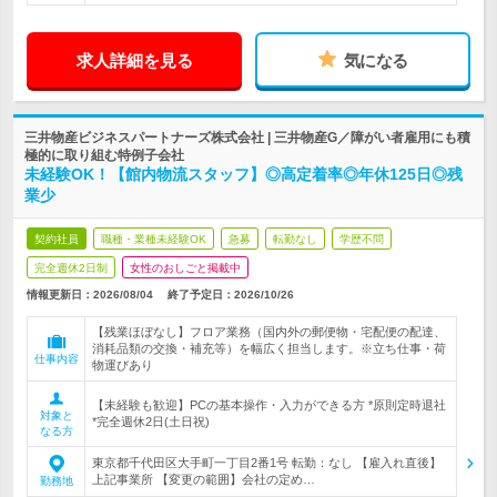
求人詳細を見る
気になる
三井物産ビジネスパートナーズ株式会社 | 三井物産G／障がい者雇用にも積
極的に取り組む特例子会社
未経験OK！【館内物流スタッフ】◎高定着率◎年休125日◎残
業少
契約社員
職種・業種未経験OK
急募
転勤なし
学歴不問
完全週休2日制
女性のおしごと掲載中
情報更新日：2026/08/04
終了予定日：
2026/10/26
【残業ほぼなし】フロア業務（国内外の郵便物・宅配便の配達、
消耗品類の交換・補充等）を幅広く担当します。※立ち仕事・荷
仕事内容
物運びあり
【未経験も歓迎】PCの基本操作・入力ができる方 *原則定時退社
対象と
*完全週休2日(土日祝)
なる方
東京都千代田区大手町一丁目2番1号 転勤：なし 【雇入れ直後】
上記事業所 【変更の範囲】会社の定め…
勤務地