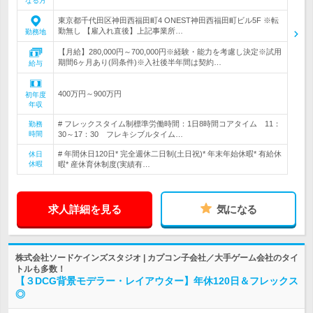
なる方
東京都千代田区神田西福田町4 ONEST神田西福田町ビル5F ※転
勤無し 【雇入れ直後】上記事業所…
勤務地
【月給】280,000円～700,000円※経験・能力を考慮し決定※試用
期間6ヶ月あり(同条件)※入社後半年間は契約…
給与
400万円～900万円
初年度
年収
# フレックスタイム制標準労働時間：1日8時間コアタイム 11：
勤務
時間
30～17：30 フレキシブルタイム…
# 年間休日120日* 完全週休二日制(土日祝)* 年末年始休暇* 有給休
休日
休暇
暇* 産休育休制度(実績有…
求人詳細を見る
気になる
株式会社ソードケインズスタジオ | カプコン子会社／大手ゲーム会社のタイ
トルも多数！
【３DCG背景モデラー・レイアウター】年休120日＆フレックス
◎