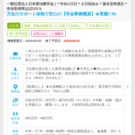
一般社団法人日本癌治療学会 | ＊年休125日＊土日祝休み＊基本定時退社＊
有休取得率ほぼ100％
万全のサポート体制で安心の【学会事務職員】★実働7.5h
正社員
職種・業種未経験OK
急募
転勤なし
完全週休2日制
第二新卒歓迎
女性のおしごと掲載中
情報更新日：2026/06/30
終了予定日：
2026/08/10
＜何らかのバックオフィス経験がある方／医療業界の経験は不問
です！＞当学会の運営などの事務業務全般をお任せします。☆丁
仕事内容
寧なOJTで育成します！
【先輩社員の多くも業界未経験♪】◆大卒以上◆何らかのバック
オフィス業務経験★人物・意欲重視の採用です◎基本的なPCス
対象と
キル（Word・Excelなど）
なる方
【転勤なし】 ★水道橋駅より徒歩3分の好立地！ 東京都千代田区
神田三崎町3-3-1 TKiビル2階…
勤務地
月給25万円～30万円＋賞与年2回（4ヶ月分）※年齢・経験・能力
を考慮の上、優遇いたします。※採用当初は契約社員（1…
給与
400万円～480万円
初年度
年収
9:00～17:30（実働7.5時間）時差出勤制度あり。★残業：月0～5
勤務