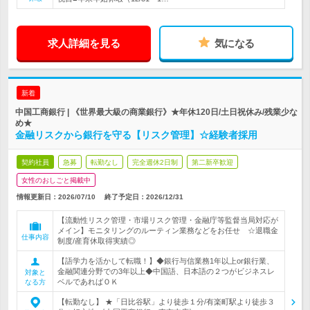
求人詳細を見る
気になる
新着
中国工商銀行 | 《世界最大級の商業銀行》★年休120日/土日祝休み/残業少な
め★
金融リスクから銀行を守る【リスク管理】☆経験者採用
契約社員
急募
転勤なし
完全週休2日制
第二新卒歓迎
女性のおしごと掲載中
情報更新日：2026/07/10
終了予定日：
2026/12/31
【流動性リスク管理・市場リスク管理・金融庁等監督当局対応が
メイン】モニタリングのルーティン業務などをお任せ ☆退職金
仕事内容
制度/産育休取得実績◎
【語学力を活かして転職！】◆銀行与信業務1年以上or銀行業、
金融関連分野での3年以上◆中国語、日本語の２つがビジネスレ
対象と
ベルであればＯＫ
なる方
【転勤なし】 ★「日比谷駅」より徒歩１分/有楽町駅より徒歩３