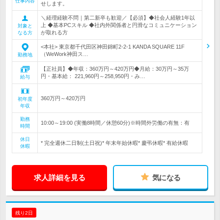
仕事内容
せします。
＼経理経験不問｜第二新卒も歓迎／【必須】◆社会人経験1年以
上 ◆基本PCスキル ◆社内外関係者と円滑なコミュニケーション
対象と
が取れる方
なる方
<本社> 東京都千代田区神田錦町2-2-1 KANDA SQUARE 11F
（WeWork神田ス…
勤務地
【正社員】◆年収：360万円～420万円◆月給：30万円～35万
円・基本給： 221,960円～258,950円・み…
給与
360万円～420万円
初年度
年収
勤務
10:00～19:00 (実働8時間／休憩60分)※時間外労働の有無：有
時間
休日
* 完全週休二日制(土日祝)* 年末年始休暇* 慶弔休暇* 有給休暇
休暇
求人詳細を見る
気になる
残り2日