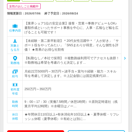
女性のおしごと掲載中
情報更新日：2026/07/06
終了予定日：
2026/08/24
【業界シェア1位の安定企業】接客・営業⇒事務デビューもOK♪
書類作成といったサポート事務を中心に、人事・広報など幅を広
仕事内容
げることも可能です！
【未経験・第二新卒歓迎】＊20代女性活躍中＊「人が好き」「サ
ポート役をやってみたい」「SNSまわりが得意」そんな個性を評
対象と
価！ ★青果のお得な社割有
なる方
【転勤なし／本社で採用】 ※複数路線利用可でアクセスも抜群！
※勤務地は希望を考慮のうえ決定します…
勤務地
月給22万5000円～30万円＋諸手当＋賞与※経験・能力・スキル
等を考慮して決定します。※上記金額には固定残業代10…
給与
250万円～350万円
初年度
年収
9：00～17：30（実働7.5時間／休憩1時間）※原則定時退社（残
勤務
時間
業月平均12時間）※水曜日はノー…
★年間休日110日以上+有休消化年10日以上★・夏季休暇・リフレ
休日
休暇
ッシュ休暇（夏季休暇）※有給とは別に…