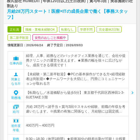
株式会社 HUMEDIT | 年休120日以上(土日祝休)｜賞与年3回｜美容施術の社
割あり
月給28万円スタート！医療×ITの成長企業で働く【事務スタッ
フ】
正社員
職種・業種未経験OK
転勤なし
学歴不問
完全週休2日制
第二新卒歓迎
女性のおしごと掲載中
情報更新日：2026/06/24
終了予定日：
2026/09/03
経理、人事、総務などのバックオフィス業務を通じて、会社や提
携クリニックの運営を支えます。★業務の幅を徐々に広げなが
仕事内容
ら、成長できる環境です！
【未経験・第二新卒歓迎】◆PCの基本操作ができる方<経理経験
者は尚歓迎> ◆チームワークを大切にし、円滑にコミュニケーシ
対象と
ョンが取れる方
なる方
【転勤なし／水道橋駅から徒歩5分】 東京都千代田区西神田1-3-
6UETAKE３階
勤務地
月給 28万円＋諸手当＋賞与3回※スキルや経験、前職の年収を考
慮いたします。※残業の有無に関係なく、月給額には固定残…
給与
400万円～400万円
初年度
年収
9:30～18:30（休憩1時間）★前後30分の時差出勤が可能！※残業
勤務