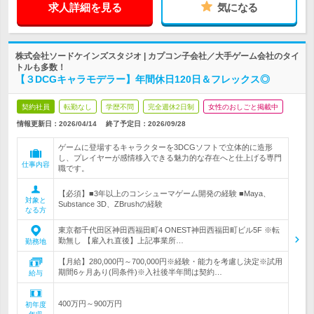
求人詳細を見る
気になる
株式会社ソードケインズスタジオ | カプコン子会社／大手ゲーム会社のタイ
トルも多数！
【３DCGキャラモデラー】年間休日120日＆フレックス◎
契約社員
転勤なし
学歴不問
完全週休2日制
女性のおしごと掲載中
情報更新日：2026/04/14
終了予定日：
2026/09/28
ゲームに登場するキャラクターを3DCGソフトで立体的に造形
し、プレイヤーが感情移入できる魅力的な存在へと仕上げる専門
仕事内容
職です。
【必須】■3年以上のコンシューマゲーム開発の経験 ■Maya、
対象と
Substance 3D、ZBrushの経験
なる方
東京都千代田区神田西福田町4 ONEST神田西福田町ビル5F ※転
勤無し 【雇入れ直後】上記事業所…
勤務地
【月給】280,000円～700,000円※経験・能力を考慮し決定※試用
期間6ヶ月あり(同条件)※入社後半年間は契約…
給与
400万円～900万円
初年度