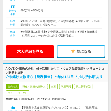
480万円～550万円
初年度
年収
■9:00～17:30（実働7時間30分／休憩1時間）■残業（月10～15時
勤務
時間
間程度）※みなし残業など…
■年間休日125日以上■完全週休二日制（土日）■祝日■有給休暇
休日
休暇
（1時間ごと、午前午後に分けて取得可能…
求人詳細を見る
気になる
AIQVE ONE株式会社 | AIを活用したソフトウェア品質保証やソリューショ
ン開発を展開
◇未経験大歓迎◇【総務担当】＊年休124日 ＊推し活休暇あり
契約社員
職種・業種未経験OK
急募
学歴不問
第二新卒歓迎
リモートワーク可
情報更新日：2026/07/23
終了予定日：
2027/01/04
【事業部を支える重要なポジション◎】当社にて、「総務業務」