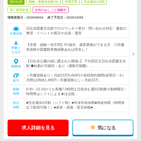
契約社員
職種・業種未経験OK
学歴不問
完全週休2日制
第二新卒歓迎
女性のおしごと掲載中
情報更新日：2026/08/04
終了予定日：
2026/10/05
日比谷図書文化館でのカウンター受付・問い合わせ対応・書架の
整理・イベントや展示の企画・運営
仕事内容
【学歴・経験一切不問】PC操作、接客業務ができる方 ◎司書
対象と
有資格や図書館実務経験あれば尚良し！
なる方
【日比谷公園の緑に囲まれた職場♪】 千代田区立日比谷図書文化
館 ◆転勤の可能性：あり（通勤可能圏）…
勤務地
＜司書資格あり＞月給23万9,400円※初回契約期間(採用日～3ヶ
月間)は時給1,495円＜司書資格なし＞月給23万…
給与
8:30～22:15のうち実働7.5時間土日祝含む週5日勤務※勤務曜日・
勤務
時間
時間帯はシフトによる★ほぼ残…
■完全週休2日制（シフト制）■年末年始休暇■有給休暇（時間単
休日
休暇
位で取得可能！）■産前・産後・育児休暇■…
求人詳細を見る
気になる