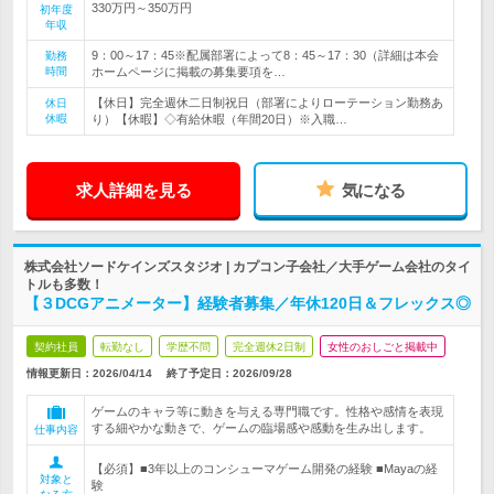
330万円～350万円
初年度
年収
9：00～17：45※配属部署によって8：45～17：30（詳細は本会
勤務
時間
ホームページに掲載の募集要項を…
【休日】完全週休二日制祝日（部署によりローテーション勤務あ
休日
休暇
り）【休暇】◇有給休暇（年間20日）※入職…
求人詳細を見る
気になる
株式会社ソードケインズスタジオ | カプコン子会社／大手ゲーム会社のタイ
トルも多数！
【３DCGアニメーター】経験者募集／年休120日＆フレックス◎
契約社員
転勤なし
学歴不問
完全週休2日制
女性のおしごと掲載中
情報更新日：2026/04/14
終了予定日：
2026/09/28
ゲームのキャラ等に動きを与える専門職です。性格や感情を表現
する細やかな動きで、ゲームの臨場感や感動を生み出します。
仕事内容
【必須】■3年以上のコンシューマゲーム開発の経験 ■Mayaの経
対象と
験