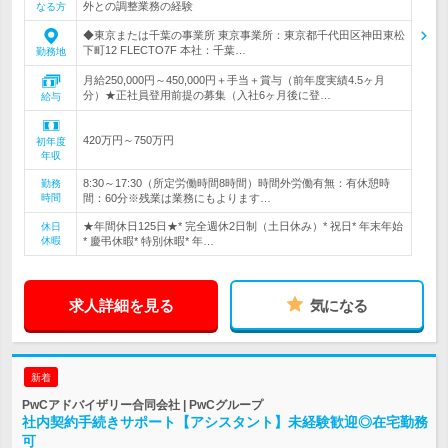
外との調整業務の経験
なる方
◆東京または千葉の事業所 東京事業所：東京都千代田区神田東松
下町12 FLECTO7F 本社：千葉…
勤務地
月給250,000円～450,000円＋手当＋賞与（前年度実績4.5ヶ月
分）★正社員登用前提の募集（入社6ヶ月後に登…
給与
420万円～750万円
初年度
年収
8:30～17:30（所定労働時間8時間）時間外労働有無：有休憩時
勤務
時間
間：60分※残業は業務にもよります…
★年間休日125日★* 完全週休2日制（土日休み）* 祝日* 年末年始
休日
休暇
* 慶弔休暇* 特別休暇* 年…
求人詳細を見る
気になる
新着
PwCアドバイザリー合同会社 | PwCグループ
社内契約手続きサポート【アシスタント】未経験歓迎◎在宅勤務
可