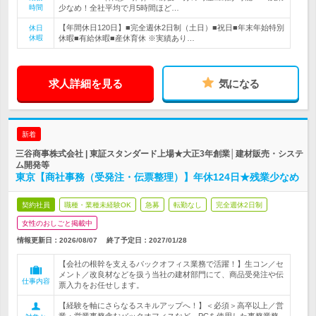
時間
少なめ！全社平均で月5時間ほど…
【年間休日120日】■完全週休2日制（土日）■祝日■年末年始特別
休日
休暇
休暇■有給休暇■産休育休 ※実績あり…
求人詳細を見る
気になる
新着
三谷商事株式会社 | 東証スタンダード上場★大正3年創業│建材販売・システ
ム開発等
東京【商社事務（受発注・伝票整理）】年休124日★残業少なめ
契約社員
職種・業種未経験OK
急募
転勤なし
完全週休2日制
女性のおしごと掲載中
情報更新日：2026/08/07
終了予定日：
2027/01/28
【会社の根幹を支えるバックオフィス業務で活躍！】生コン／セ
メント／改良材などを扱う当社の建材部門にて、商品受発注や伝
仕事内容
票入力をお任せします。
【経験を軸にさらなるスキルアップへ！】＜必須＞高卒以上／営
業・営業事務含むバックオフィスなど、PCを使用した事務業務