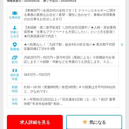
情報更新日：2026/06/26
終了予定日：
2026/09/24
【事務部門⇒全員20代の女性です！】クリーンエネルギーに関す
る事務の業務をお任せ！希望・適性に合わせて、事務or管理事務
仕事内容
のお仕事をお任せします◎
【未経験・第二新卒歓迎】＼20代女性活躍中／★人柄・意欲重視
採用★「仕事もプライベートも大切にしたい」という方を歓迎！
対象と
★代表面接1回で内定！
なる方
★☆転勤なし！「九段下駅」徒歩4分の好立地☆★ 東京都千代田
区飯田橋1丁目4-8 4階
勤務地
月給28万円～50万円＋賞与年2回（業績による）※前職給与を保
証します！※経験・年齢などを考慮のうえ決定します。※上…
給与
364万円～700万円
初年度
年収
9:30～18:30（実働8時間／休憩1時間）# ※残業は月平均20h以内
勤務
時間
と、少なめです♪
# ＜年間休日125日以上＞* 完全週休2日制（土・日）* 祝日* 夏季
休日
休暇
休暇* 年末年始休暇* 有給…
求人詳細を見る
気になる