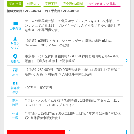
契約社員
転勤なし
学歴不問
完全週休2日制
女性のおしごと掲載中
情報更新日：2026/04/14
終了予定日：
2026/09/28
ゲームの世界観に沿って背景やオブジェクトを3DCGで制作。エ
ンジン上で組み上げ、プレイヤーが没入できるリアルな仮想世界
仕事内容
を創り出す専門職です。
【必須】■3年以上のコンシューマゲーム開発の経験 ■Maya、
対象と
Substance 3D、ZBrushの経験
なる方
東京都千代田区神田西福田町4 ONEST神田西福田町ビル5F ※転
勤無し 【雇入れ直後】上記事業所…
勤務地
【月給】280,000円～700,000円※経験・能力を考慮し決定※試用
期間6ヶ月あり(同条件)※入社後半年間は契約…
給与
400万円～900万円
初年度
年収
# フレックスタイム制標準労働時間：1日8時間コアタイム 11：
勤務
時間
30～17：30 フレキシブルタイム…
# 年間休日120日* 完全週休二日制(土日祝)* 年末年始休暇* 有給休
休日
休暇
暇* 産休育休制度(実績有…