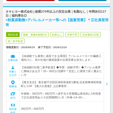
タキヒヨー株式会社 | 創業270年以上の安定企業｜転勤なし｜年間休日127
日｜福利厚生◎
<秋葉原勤務>アパレルメーカー等への【提案営業】＊正社員登用
有
契約社員
職種・業種未経験OK
転勤なし
学歴不問
完全週休2日制
第二新卒歓迎
情報更新日：2026/06/19
終了予定日：
2026/12/10
【未経験でも着実に成長できる環境】アパレルメーカーや繊維工
場向けに、糸や生地の素材提案や企画営業を担当します。
仕事内容
【未経験OK/第二新卒歓迎】◆学歴・経験不問！◆アパレル業界
に興味がある方＊20～30代が活躍中＊安定した環境で長く働きた
対象と
い方
なる方
【東京支店】 東京都千代田区神田和泉町1番地 住友商事神田和泉
町ビル5F 【雇入れ直後】上記事業所…
勤務地
年俸制：300万円～480万円＋諸手当※営業職は基本的に1年程度
で正社員登用あり※試用期間3ヶ月（年俸÷14÷20÷…
給与
350万円～600万円
初年度
年収