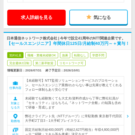
求人詳細を見る
気になる
日本通信ネットワーク株式会社 | 今年で設立41周年のNTT関連企業です。
【セールスエンジニア】年間休日125日/月給制40万円～＋賞与！
契約社員
職種・業種未経験OK
急募
転勤なし
学歴不問
完全週休2日制
第二新卒歓迎
リモートワーク可
情報更新日：2026/07/31
終了予定日：
2026/10/01
【未経験可】NTT監視ソリューションサービスのプロモーショ
ン、セールスエンジニア業務/わからない事は先輩が教えてくれる
仕事内容
フォロー体制もあり安心です
未経験でも経験無くても大丈夫/資料作成から丁寧に弊社社員が
『セキュリティ』はもちろん『ネットワーク全般』の知識も含め
対象と
て研修・育成します
なる方
弊社クライアント先（NTTグループ）に常駐勤務 東京都千代田区
大手町2丁目3－1大手町プレイスウエ…
勤務地
固定月給制月給400,000円（時給2,627円相当）年収4,800,000円
～※ご経験・スキル等を考慮し決定させて…
給与