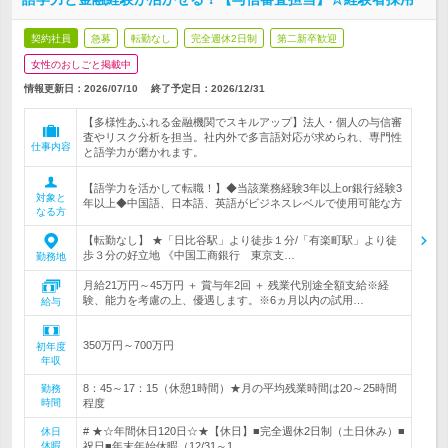
契約社員
急募
転勤なし
完全週休2日制
第二新卒歓迎
女性のおしごと掲載中
情報更新日：2026/07/10
終了予定日：
2026/12/31
【多様性あふれる金融機関でスキルアップ】法人・個人の与信審
査やリスク分析を担当。社内外で多言語対応が求められ、専門性
仕事内容
と語学力が磨かれます。
【語学力を活かして転職！】◆当該業務経験3年以上or銀行経験3
対象と
年以上◆中国語、日本語、英語がビジネスレベルで使用可能な方
なる方
【転勤なし】 ★「日比谷駅」より徒歩１分/「有楽町駅」より徒
歩３分の好立地 《中国工商銀行 東京支…
勤務地
月給21万円～45万円 ＋ 賞与年2回 ＋ 残業代別途全額支給※経
験、能力を考慮の上、優遇します。※6ヵ月以内の試用…
給与
350万円～700万円
初年度
年収
8：45～17：15（休憩1時間）★月の平均残業時間は20～25時間
勤務
時間
程度
# ★☆年間休日120日☆★【休日】■完全週休2日制（土日休み）■
休日
休暇
祝日■年末年始休暇（12/31～1…