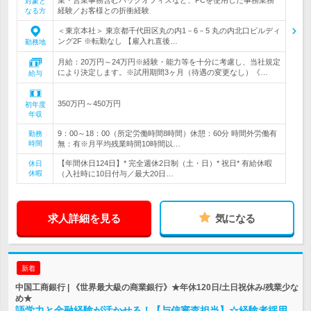
対象と
経験／お客様との折衝経験
なる方
＜東京本社＞ 東京都千代田区丸の内1－6－5 丸の内北口ビルディ
ング2F ※転勤なし 【雇入れ直後…
勤務地
月給：20万円～24万円※経験・能力等を十分に考慮し、当社規定
により決定します。※試用期間3ヶ月（待遇の変更なし）《…
給与
350万円～450万円
初年度
年収
9：00～18：00（所定労働時間8時間）休憩：60分 時間外労働有
勤務
時間
無：有※月平均残業時間10時間以…
【年間休日124日】* 完全週休2日制（土・日）* 祝日* 有給休暇
休日
休暇
（入社時に10日付与／最大20日…
求人詳細を見る
気になる
新着
中国工商銀行 | 《世界最大級の商業銀行》★年休120日/土日祝休み/残業少な
め★
語学力と金融経験が活かせる！【与信審査担当】☆経験者採用