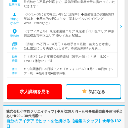
常点検から不具合対応まで、設備管理の業務全般に携わっていた
仕事内容
だきます！
《40代～60代まで幅広い年代が活躍中》◆設備管理の実務経験3
年以上 ◆基本的なPCスキル（基本レベルのタイピング、
対象と
Word、Excelなど）
なる方
《オフィスビル》 東京都港区エリア 東京都千代田区エリア 神奈
川県横浜市中区エリア ※いずれも配属…
勤務地
《月給》25万円 ～ 34万円 + 各種手当※経験・能力など考慮し、
当社規定により決定いたします。※試用期間4ヶ月あ…
給与
# 《港区》1ヵ月変形労働時間制（週平均40ｈ）* 早 8:00～
勤務
時間
17:00（休憩1h）* 遅 …
# ＼年間休日120日以上／# 《オフィスビル》■月8～10日休（シ
休日
休暇
フト制）■有給休暇■慶弔休暇
求人詳細を見る
気になる
株式会社小学館クリエイティブ | ◆月収28万円～も可◆服装自由◆住宅手当
あり◆20～30代活躍中
自分のアイデアでヒットを仕掛ける【編集スタッフ】★年休132
日