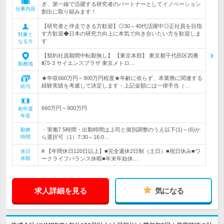
ぎ、第一線で活躍する研究者のパートナーとしてイノベーション
仕事内容
創出に取り組みます！
【研究者と伴走できる方歓迎】◎30～40代活躍中◎正社員を目指
す方歓迎◆日本の研究力向上に本気で向き合いたい方を歓迎しま
対象と
す
なる方
【契約社員期間中転勤無し】 【東京本部】 東京都千代田区四番
町5-3 サイエンスプラザ 東京メトロ…
勤務地
★年収660万円～900万円程度★年齢に依らず、本業務に関連する
経験実績を考慮して決定します・上記金額には一律手当（…
給与
660万円～900万円
初年度
年収
・実働7.5時間・出勤時間は上司と個別調整のうえ以下(1)～(6)か
勤務
時間
ら選択可（1）7:30～16:0…
# 【年間休日120日以上】■完全週休2日制（土日）■祝日休み■ワ
休日
休暇
ークライフバランス休暇■年末年始休…
求人詳細を見る
気になる