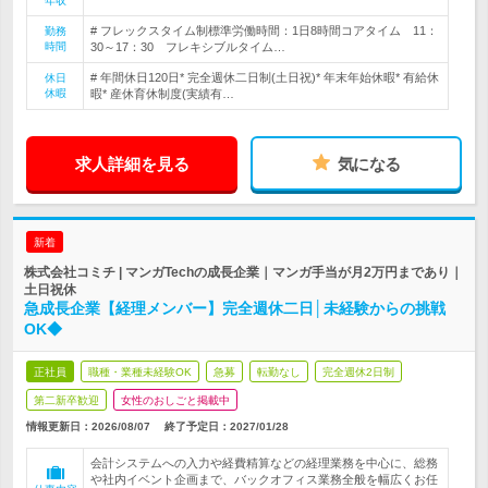
年収
# フレックスタイム制標準労働時間：1日8時間コアタイム 11：
勤務
時間
30～17：30 フレキシブルタイム…
# 年間休日120日* 完全週休二日制(土日祝)* 年末年始休暇* 有給休
休日
休暇
暇* 産休育休制度(実績有…
求人詳細を見る
気になる
新着
株式会社コミチ | マンガTechの成長企業｜マンガ手当が月2万円まであり｜
土日祝休
急成長企業【経理メンバー】完全週休二日│未経験からの挑戦
OK◆
正社員
職種・業種未経験OK
急募
転勤なし
完全週休2日制
第二新卒歓迎
女性のおしごと掲載中
情報更新日：2026/08/07
終了予定日：
2027/01/28
会計システムへの入力や経費精算などの経理業務を中心に、総務
や社内イベント企画まで、バックオフィス業務全般を幅広くお任