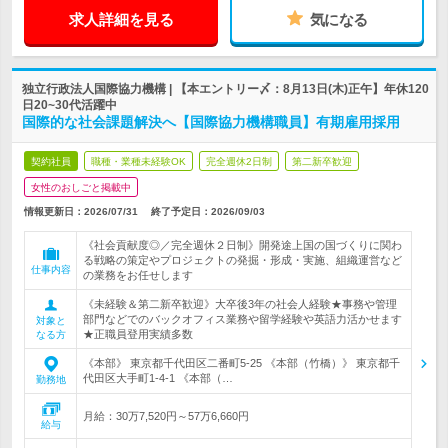
求人詳細を見る
気になる
独立行政法人国際協力機構 | 【本エントリー〆：8月13日(木)正午】年休120
日20~30代活躍中
国際的な社会課題解決へ【国際協力機構職員】有期雇用採用
契約社員
職種・業種未経験OK
完全週休2日制
第二新卒歓迎
女性のおしごと掲載中
情報更新日：2026/07/31
終了予定日：
2026/09/03
《社会貢献度◎／完全週休２日制》開発途上国の国づくりに関わ
る戦略の策定やプロジェクトの発掘・形成・実施、組織運営など
仕事内容
の業務をお任せします
《未経験＆第二新卒歓迎》大卒後3年の社会人経験★事務や管理
部門などでのバックオフィス業務や留学経験や英語力活かせます
対象と
★正職員登用実績多数
なる方
《本部》 東京都千代田区二番町5-25 《本部（竹橋）》 東京都千
代田区大手町1-4-1 《本部（…
勤務地
月給：30万7,520円～57万6,660円
給与