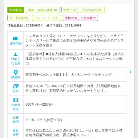
契約社員
職種・業種未経験OK
学歴不問
完全週休2日制
第二新卒歓迎
リモートワーク可
女性のおしごと掲載中
情報更新日：2026/08/04
終了予定日：
2026/10/08
コンサルタント等とコミュニケーションをとりながら、クライア
ントへのサービス提供に必要な契約手続きや社内手続きのアシス
仕事内容
タント業務を担当
【必須条件】■社会人経験3年以上／■PCの基本的な操作（書式の
体裁を整えられるレベル）が可能な方／■コミュニケーション能
対象と
力
なる方
東京都千代田区大手町1-1-1 大手町パークビルディング
勤務地
月給253,540円～304,250円※試用期間３カ月（試用期間勤務条
件：契約社員）有期契約社員からのスタートとなり…
給与
350万円～420万円
初年度
年収
勤務
09:15～17:15(休憩60分)
時間
年間休日日数:125日完全週休2日制（土・日）祝日年末年始休暇
休日
休暇
有給休暇慶弔休暇出産・育児休暇リフレッ…