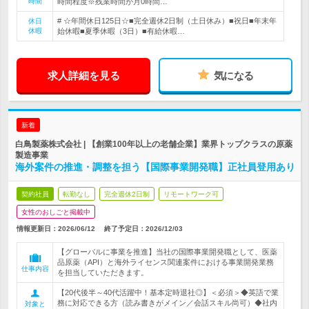
時間
時間程度※残業時間が月0時間…
# ☆年間休日125日☆■完全週休2日制（土日休み）■祝日■年末年
休日
休暇
始休暇■夏季休暇（3日）■有給休暇…
求人詳細を見る
気になる
新着
白鳥製薬株式会社 | 【創業100年以上の老舗企業】業界トップクラスの原薬
製造事業
海外案件の推進・調整を担う【国際事業開発職】正社員登用あり
契約社員
転勤なし
完全週休2日制
リモートワーク可
女性のおしごと掲載中
情報更新日：2026/06/12
終了予定日：
2026/12/03
【グローバルに事業を推進】当社の国際事業開発職として、医薬
品原薬（API）と海外ライセンス関連案件における事業開発業務
仕事内容
を担当していただきます。
【20代後半～40代活躍中！基本定時退社◎】＜必須＞◆英語で業
務に対応できる方（読み書きがメイン／会話スキル尚可）◆社内
対象と