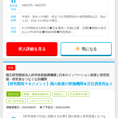
440万円～650万円
初年度
年収
午前9：30から午後5：45までの7時間30分※休憩時間は12：30か
勤務
時間
ら13：15までの45分※帯広…
# ◎年間休日120日◎◆完全週休二日制(土曜、日曜)◆国民の休日
休日
休暇
および年末年始◆有給休暇◆特別有給…
求人詳細を見る
気になる
新着
国立研究開発法人科学技術振興機構 | 日本のイノベーション政策と研究現
場・研究者をつなぐ公的機関
【研究開発マネジメント】国の政策の実施機関★正社員登用あり
契約社員
職種・業種未経験OK
転勤なし
完全週休2日制
第二新卒歓迎
リモートワーク可
情報更新日：2026/08/07
終了予定日：
2026/10/08
【科学技術で社会に貢献する仕事】国の政策と研究現場とをつな