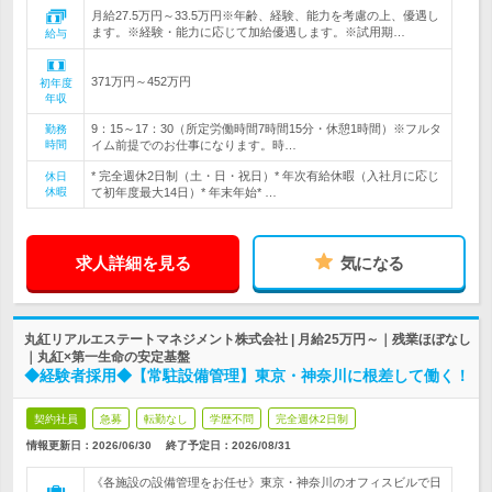
月給27.5万円～33.5万円※年齢、経験、能力を考慮の上、優遇し
ます。※経験・能力に応じて加給優遇します。※試用期…
給与
371万円～452万円
初年度
年収
9：15～17：30（所定労働時間7時間15分・休憩1時間）※フルタ
勤務
時間
イム前提でのお仕事になります。時…
* 完全週休2日制（土・日・祝日）* 年次有給休暇（入社月に応じ
休日
休暇
て初年度最大14日）* 年末年始* …
求人詳細を見る
気になる
丸紅リアルエステートマネジメント株式会社 | 月給25万円～｜残業ほぼなし
｜丸紅×第一生命の安定基盤
◆経験者採用◆【常駐設備管理】東京・神奈川に根差して働く！
契約社員
急募
転勤なし
学歴不問
完全週休2日制
情報更新日：2026/06/30
終了予定日：
2026/08/31
《各施設の設備管理をお任せ》東京・神奈川のオフィスビルで日