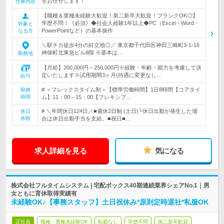
をお任せします！
仕事内容
【職種＆業種未経験大歓迎！第二新卒大歓迎！ブランクOK◎】
学歴不問！《必須》◆社会人経験1年以上◆PC（Excel・Word・
対象と
PowerPointなど）の基本操作
なる方
＼駅チカ徒歩4分の好立地◎／ 東京都千代田区神田三崎町3-1-16
神保町北東急ビル8階 ※基本は…
勤務地
【月給】200,000円～250,000円※経験・年齢・能力を考慮して決
定いたします※試用期間3ヶ月(待遇に変更なし…
給与
# ＜フレックスタイム制＞【標準労働時間】1日8時間【コアタイ
勤務
時間
ム】11：00～15：00【フレキシブ…
# ＼年間休日124日／■週休2日制 (土日)└休日出勤が発生した場
休日
休暇
合は休日出勤手当を支給。■祝日■…
求人詳細を見る
気になる
株式会社フルタイムシステム | 宅配ボックス40期連続業界シェアNo.1｜男
女ともに育休取得実績有
未経験OK♪【事務スタッフ】土日祝休み*原則定時退社*私服OK
正社員
職種・業種未経験OK
転勤なし
学歴不問
第二新卒歓迎