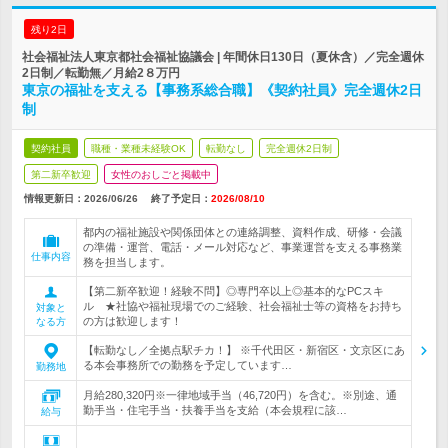
残り2日
社会福祉法人東京都社会福祉協議会 | 年間休日130日（夏休含）／完全週休
2日制／転勤無／月給2８万円
東京の福祉を支える【事務系総合職】《契約社員》完全週休2日
制
契約社員
職種・業種未経験OK
転勤なし
完全週休2日制
第二新卒歓迎
女性のおしごと掲載中
情報更新日：2026/06/26
終了予定日：
2026/08/10
都内の福祉施設や関係団体との連絡調整、資料作成、研修・会議
の準備・運営、電話・メール対応など、事業運営を支える事務業
仕事内容
務を担当します。
【第二新卒歓迎！経験不問】◎専門卒以上◎基本的なPCスキ
ル ★社協や福祉現場でのご経験、社会福祉士等の資格をお持ち
対象と
の方は歓迎します！
なる方
【転勤なし／全拠点駅チカ！】 ※千代田区・新宿区・文京区にあ
る本会事務所での勤務を予定しています…
勤務地
月給280,320円※一律地域手当（46,720円）を含む。※別途、通
勤手当・住宅手当・扶養手当を支給（本会規程に該…
給与