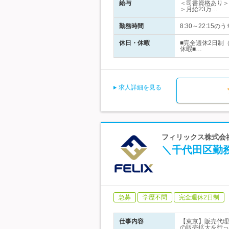
給与
＜司書資格あり＞月
＞月給23万…
勤務時間
8:30～22:1
休日・休暇
■完全週休2日制
休暇■…
求人詳細を見る
フィリックス株式会
＼千代田区勤
急募
学歴不問
完全週休2日制
仕事内容
【東京】販売代理
の販売拡大を行っ