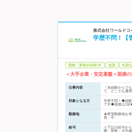
株式会社ワールドコー
学歴不問！【管
職種・業種未経験OK
急募
転勤
＜大手企業・安定基盤＞面接の
仕事内容
『未経験からでも
て、どこでも通用
対象となる方
学歴不問！◆経験
です◆面接は1回
勤務地
★希望勤務地を考
西・中…
給与
☆下記の給与から
圏・関東・北信越