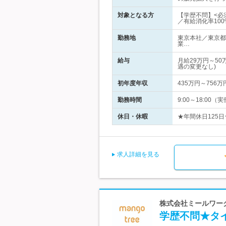
対象となる方
【学歴不問】<必
／有給消化率10
勤務地
東京本社／東京都
業…
給与
月給29万円～5
遇の変更なし)
初年度年収
435万円～756万
勤務時間
9:00～18:0
休日・休暇
★年間休日125日
求人詳細を見る
株式会社ミールワークス 
学歴不問★タ