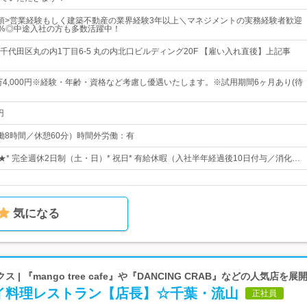
須>営業経験もしく建築不動産の業界経験3年以上＼マネジメントの実務経験者歓迎
0%◎中途入社の方も多数活躍中！
千代田区丸の内1丁目6‐5 丸の内北口ビルディング20F 【雇い入れ直後】上記事
0万4,000円※経験・年齢・資格など考慮し優遇いたします。※試用期間6ヶ月あり(待
円
0（実働8時間／休憩60分）時間外労働：有
★* 完全週休2日制（土・日）* 祝日* 有給休暇（入社半年経過後10日付与／消化…
気になる
| 『mango tree cafe』や『DANCING CRAB』などの人気店を展
イ料理レストラン【店長】☆千葉・流山
正社員