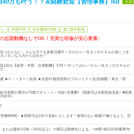
40万も叶う！？未経験歓迎【管理事務】/kd
正社
なし
学歴不問
完全週休2日制
第二新卒歓迎
の志望動機なしでOK！充実な研修が安心要素♪
見つからない」そんな方でも多数活躍中！ゼロから一生モノのスキルが身につき
カンタンな入力からお任せ！
談1回＆【経歴・学歴・志望動機】不問！“やってみたい”から一生モノのスキルが
す。
慮 ★Ｕ・Ｉターン歓迎 ★全国47都道府県のプロジェクト先(首都圏・東北・関
給与形態の選択が可能です☆＜１＞月給+交通費+（残業代は全額別途支給）■首都
月給30…
円
00（実働8時間）★残業代は100％支給いたします！無理のない範囲で働けるよう、労
、または週休2日制（月8日以上）※曜日は勤務先による。<休暇>祝日/GW/夏季/年