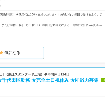
円
00（実働8時間）★残業代は100％支給いたします！無理のない範囲で働けるよう、労
、または週休2日制（月8日以上）※曜日は勤務先による。<休暇>祝日/GW/夏季/年
気になる
 | 《東証スタンダード上場》◆年間休日124日
★千代田区勤務 ★完全土日祝休み ★即戦力募集