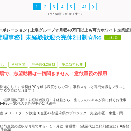
…
1
2
3
4
5
41
1件〜50件（全2011件中）
ポレーション | 上場グループ☆月収40万円以上も可☆ホワイト企業認
理事務】未経験歓迎☆完休2日制☆/kc
正社員
なし
学歴不問
完全週休2日制
第二新卒歓迎
場で、志望動機は一切聞きません！意欲重視の採用
問題なし！』最初はPCを触る程度からでOK。事務スキルと専門知識をプラスし
するプロになれます！
・転職回数不問！未経験者歓迎！未経験から一生モノのスキルが身に付くお仕事
◆◆20～30代の男性が中心に活躍中
慮 ★Ｕ・Ｉターン歓迎 ★全国47都道府県のプロジェクト先(首都圏・東北・関
給与形態の選択が可能です☆＜１＞月給+交通費+（残業代は全額別途支給）■首都
月給30…