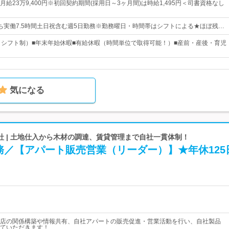
給23万9,400円※初回契約期間(採用日～3ヶ月間)は時給1,495円＜司書資格なし
5のうち実働7.5時間土日祝含む週5日勤務※勤務曜日・時間帯はシフトによる★ほぼ残…
（シフト制）■年末年始休暇■有給休暇（時間単位で取得可能！）■産前・産後・育児
気になる
社 | 土地仕入から木材の調達、賃貸管理まで自社一貫体制！
務／【アパート販売営業（リーダー）】★年休125
店の関係構築や情報共有、自社アパートの販売促進・営業活動を行い、自社製品
ていただきます！