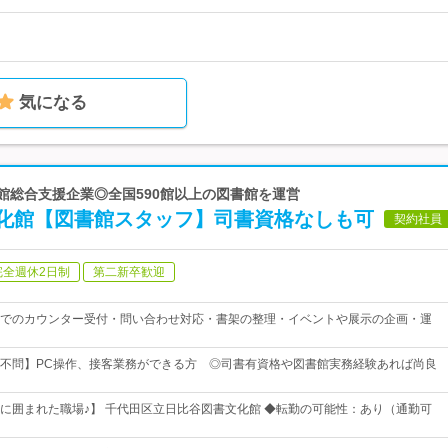
気になる
書館総合支援企業◎全国590館以上の図書館を運営
化館【図書館スタッフ】司書資格なしも可
契約社員
完全週休2日制
第二新卒歓迎
でのカウンター受付・問い合わせ対応・書架の整理・イベントや展示の企画・運
不問】PC操作、接客業務ができる方 ◎司書有資格や図書館実務経験あれば尚良
に囲まれた職場♪】 千代田区立日比谷図書文化館 ◆転勤の可能性：あり（通勤可