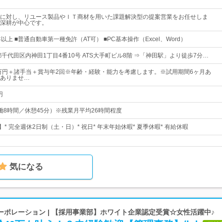
に対し、リユース製品やＩＴ商材を用いた課題解決型の提案営業をお任せしま
深耕が中心です。
以上 ■普通自動車第一種免許（AT可） ■PC基本操作（Excel、Word）
千代田区内神田1丁目4番10号 ATS大手町ビル8階 ⇒「神田駅」より徒歩7分…
0万円＋諸手当＋賞与年2回※年齢・経験・能力を考慮します。※試用期間6ヶ月あ
ありませ…
円
5（実働8時間／休憩45分）※残業月平均26時間程度
】* 完全週休2日制（土・日）* 祝日* 年末年始休暇* 夏季休暇* 有給休暇
気になる
ポレーション | 【採用事業部】ホワイト企業認定受賞☆女性活躍中♪