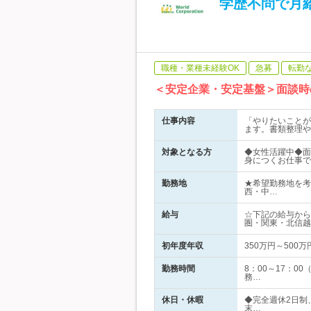
学歴不問で月給
職種・業種未経験OK
急募
転勤
＜安定企業・安定基盤＞面談時
仕事内容
「やりたいことが
ます。書類整理や
対象となる方
◆女性活躍中◆面
身につくお仕事で
勤務地
★希望勤務地を考
西・中…
給与
☆下記の給与から
圏・関東・北信越
初年度年収
350万円～500万
勤務時間
8：00～17：
務…
休日・休暇
◆完全週休2日制
末…