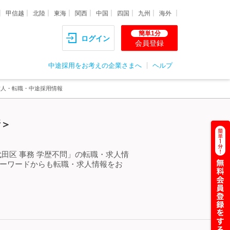
甲信越
北陸
東海
関西
中国
四国
九州
海外
簡単1分
ログイン
会員登録
中途採用をお考えの企業さまへ
ヘルプ
求人・転職・中途採用情報
新＞
田区 事務 学歴不問」の転職・求人情
キーワードからも転職・求人情報をお