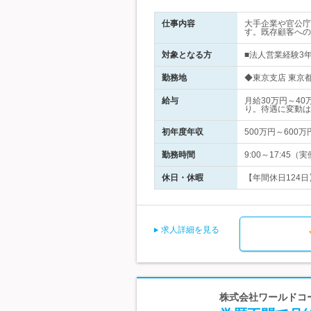
仕事内容
大手企業や官公庁
す。既存顧客への
対象となる方
■法人営業経験3年
勤務地
◆東京支店 東京都
給与
月給30万円～4
り。待遇に変動は
初年度年収
500万円～600万
勤務時間
9:00～17:4
休日・休暇
【年間休日124日
求人詳細を見る
株式会社ワールドコー