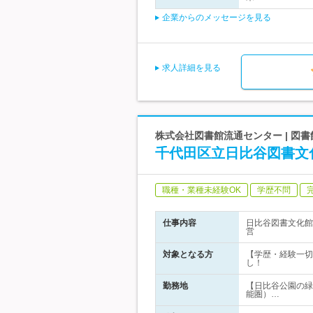
企業からのメッセージを見る
求人詳細を見る
株式会社図書館流通センター | 図
千代田区立日比谷図書文
職種・業種未経験OK
学歴不問
仕事内容
日比谷図書文化館
営
対象となる方
【学歴・経験一切
し！
勤務地
【日比谷公園の緑
能圏）…