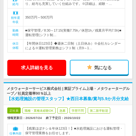
り、給与も充実していく仕組みです。※詳細は、経験・…
給与
350万円～500万円
初年度
年収
■保守管理／8:30～17:15(実働7.75h／休憩1h／残業月平均7.5h)■
勤務
時間
運転管理(シフト制…
【年間休日123日】◆週休二日制（土日休み）※会社カレンダー
休日
休暇
による※運転管理業務はシフト制（月9～1…
求人詳細を見る
気になる
メタウォーターサービス株式会社 | 東証プライム上場・メタウォーターグル
ープ／社員定着率90％以上
【水処理施設の管理スタッフ】★西日本募集/賞与5.9か月分支給
正社員
職種・業種未経験OK
急募
学歴不問
第二新卒歓迎
情報更新日：2026/07/24
終了予定日：
2026/10/22
【残業ほぼナシ＆年休123日！】■水処理施設における運転管理・
保守管理業務をお任せします。
仕事内容