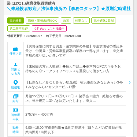
業ほぼなし/産育休取得実績有
＼未経験者歓迎／法律事務所の【事務スタッフ】★原則定時退社
契約社員
職種・業種未経験OK
急募
転勤なし
完全週休2日制
第二新卒歓迎
女性のおしごと掲載中
情報更新日：2026/08/07
終了予定日：
2026/10/08
【労災保険に関する調査・請求関係の事務】厚生労働省の委託を
受け、労働局・労働基準監督署の業務の一部を担います。※交通
仕事内容
事故の取り扱いが多いです
【未経験の方も大歓迎】◆短大卒以上◆基本的なPCスキルをお
対象と
持ちの方◎ワークライフバランスを重視して働きたい方
なる方
【転勤なし／みなとみらい駅直結】 横浜市西区みなとみらい3-6-
1 みなとみらいセンタービル17階…
勤務地
月給:22万9,166円～33万3,333円 ＋ 諸手当※能力・経験を考慮の
上、当社規定に基づき決定いたします。※入…
給与
275万円～400万円
初年度
年収
9:00～18:00(実働8時間)★原則定時退社（ほとんどの従業員が残
勤務
時間
業時間月1時間以下）