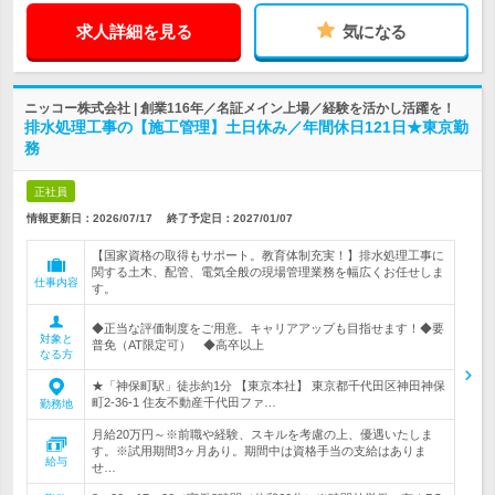
求人詳細を見る
気になる
ニッコー株式会社 | 創業116年／名証メイン上場／経験を活かし活躍を！
排水処理工事の【施工管理】土日休み／年間休日121日★東京勤
務
正社員
情報更新日：2026/07/17
終了予定日：
2027/01/07
【国家資格の取得もサポート。教育体制充実！】排水処理工事に
関する土木、配管、電気全般の現場管理業務を幅広くお任せしま
仕事内容
す。
◆正当な評価制度をご用意。キャリアアップも目指せます！◆要
対象と
普免（AT限定可） ◆高卒以上
なる方
★「神保町駅」徒歩約1分 【東京本社】 東京都千代田区神田神保
町2-36-1 住友不動産千代田ファ…
勤務地
月給20万円～※前職や経験、スキルを考慮の上、優遇いたしま
す。※試用期間3ヶ月あり。期間中は資格手当の支給はありま
給与
せ…