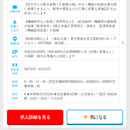
【官公庁との取引多数！】顧客が使いやすく機器の性能を最大限
に発揮できるよう、配管や電気などの工事に必要な実施設計をお
仕事内容
任せいたします。
【機械科卒など歓迎／高専卒以上】《必須条件》機械系や建築系
の知識《歓迎条件》1級土木施工管理技士・技術士・監理技術者
対象と
（機械器具設置）の資格
なる方
【転勤当面なし】 ＜坂出工場＞ 香川県坂出市江尻町483-16 ＜ア
クセス＞ JR予讃線「坂出駅」…
勤務地
月給220,000円～350,000円※試用期間6ヶ月（待遇に変更なし）
※経験、能力を考慮の上決定します
給与
397万円～631万円
初年度
年収
8：30～17：00（所定労働時間7時間40分／休憩50分）時間外労
勤務
時間
働有無：有
# ★年間休日125日# ★完全週休2日制（土日休み）* 祝日* 有給休
休日
休暇
暇（10日～20日）※入社半…
求人詳細を見る
気になる