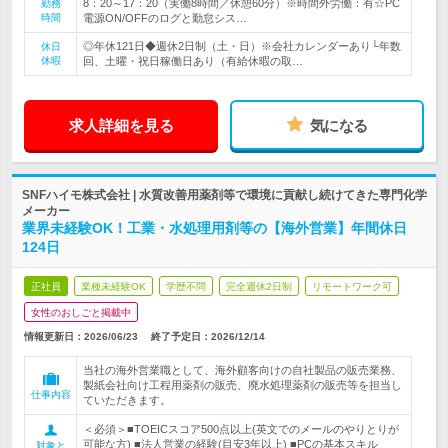
8：20～17：20（実働8時間／休憩60分）※時間外労働：有☆PC
勤務
時間
電源ON/OFFのログと勤怠シス…
◎年休121日◆週休2日制（土・日）※会社カレンダーあり└年数
休日
休暇
回、土曜・祝日稼働日あり（有給休暇の取…
求人詳細を見る
気になる
SNFハイモ株式会社 | 水質改善用薬剤等で環境に貢献し続けてきた専門化学
メーカー
業界未経験OK！工業・水処理用剤等の【海外営業】年間休日
124日
正社員
業種未経験OK
学歴不問
完全週休2日制
リモートワーク可
女性のおしごと掲載中
情報更新日：2026/06/23
終了予定日：
2026/12/14
当社の海外営業職として、海外顧客向けの自社製品の販売業務、
製紙会社向け工程用薬剤の販売、廃水処理薬剤の販売等を担当し
仕事内容
ていただきます。
＜必須＞■TOEICスコア500点以上(英文でのメールのやりとりが
可能な方) ■法人営業の経験(目安3年以上) ■PCの基本スキル
対象と