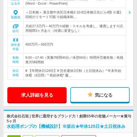
(Word・Excel・PowerPoint)
なる方
＜日本橋＞ 東京都中央区日本橋2-10-8日本橋日光ビル4階 ※週1
回程のリモート可能 ※組織体制…
勤務地
月給27.5万円～40万円※経験・スキルを考慮し、優遇します※試
用期間3ヶ月あり（待遇に変更なし）
給与
450万円～650万円
初年度
年収
9:00～17:40（実働7時間40分／休憩60分）時間外労働有無：有残
勤務
時間
業月5時間程
# 【年間休日124日】# 完全週休2日制（土日祝休み）* 年末年始
休日
休暇
休暇（6日間）* 有給休暇* 慶…
求人詳細を見る
気になる
株式会社石垣 | 世界に通用するブランド力！創業65年の老舗メーカー★賞与
5ヶ月
水処理ポンプの【機械設計】※坂出★年休125日★土日祝休み