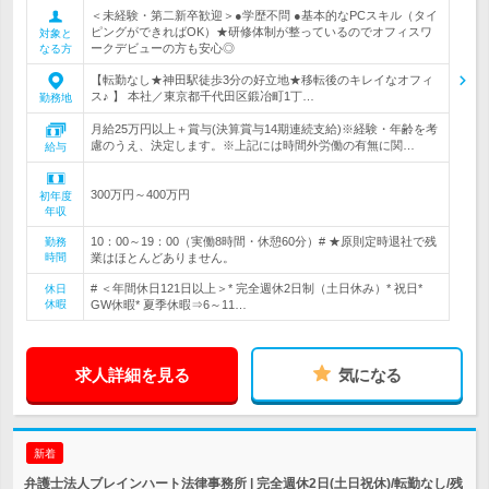
＜未経験・第二新卒歓迎＞●学歴不問 ●基本的なPCスキル（タイ
ピングができればOK）★研修体制が整っているのでオフィスワ
対象と
ークデビューの方も安心◎
なる方
【転勤なし★神田駅徒歩3分の好立地★移転後のキレイなオフィ
ス♪ 】 本社／東京都千代田区鍛冶町1丁…
勤務地
月給25万円以上＋賞与(決算賞与14期連続支給)※経験・年齢を考
慮のうえ、決定します。※上記には時間外労働の有無に関…
給与
300万円～400万円
初年度
年収
10：00～19：00（実働8時間・休憩60分）# ★原則定時退社で残
勤務
時間
業はほとんどありません。
# ＜年間休日121日以上＞* 完全週休2日制（土日休み）* 祝日*
休日
休暇
GW休暇* 夏季休暇⇒6～11…
求人詳細を見る
気になる
新着
弁護士法人ブレインハート法律事務所 | 完全週休2日(土日祝休)/転勤なし/残