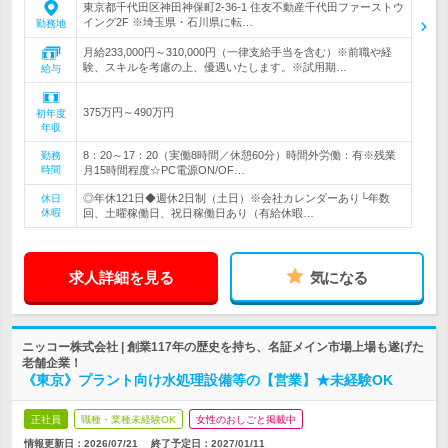
東京都千代田区神田神保町2-36-1 住友不動産千代田ファーストウ
イング2F ※埼玉県・石川県に転…
勤務地
月給233,000円～310,000円（一律支給手当を含む）※前職や経
験、スキルを考慮の上、優遇いたします。※試用期…
給与
375万円～490万円
初年度
年収
8：20～17：20（実働8時間／休憩60分）時間外労働：有※残業
勤務
時間
月15時間程度☆PC電源ON/OF…
◎年休121日◆週休2日制（土日）※会社カレンダーあり└年数
休日
休暇
回、土曜稼働日、祝日稼働日あり（有給休暇…
求人詳細を見る
気になる
ニッコー株式会社 | 創業117年の歴史を持ち、名証メイン市場上場も遂げた
老舗企業！
《東京》プラント向け水処理設備等の【営業】★未経験OK
正社員
職種・業種未経験OK
女性のおしごと掲載中
情報更新日：2026/07/21
終了予定日：
2027/01/11