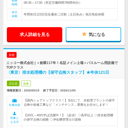
勤務
08:30～17:00（所定労働時間7時間45分）
時間
休日
年間休日123日完全週休二日制（土日休み）祝日有給休暇
休暇
求人詳細を見る
気になる
新着
ニッコー株式会社 | ＜創業117年！名証メイン上場＞バスルーム用設備で
TOPクラス
〈東京〉排水処理槽の【保守点検スタッフ】★年休121日
正社員
急募
情報更新日：2026/05/15
終了予定日：
2026/11/05
【国内シェアトップクラス！】当社にて、水処理プラントの保守
点検や改修工事など「メンテナンス」業務をお任せします！
仕事内容
【20代～40代半ば活躍中！】《必須》◇高卒以上 ◇排水処理槽
対象と
の保守点検の経験 ◇浄化槽管理士の資格
なる方