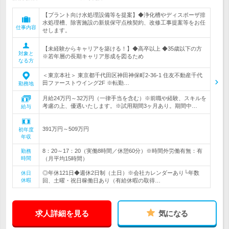
【プラント向け水処理設備等を提案】◆浄化槽やディスポーザ排
水処理槽、除害施設の新規保守点検契約、改修工事提案等をお任
仕事内容
せします。
【未経験からキャリアを築ける！】◆高卒以上 ◆35歳以下の方
対象と
※若年層の長期キャリア形成を図るため
なる方
＜東京本社＞ 東京都千代田区神田神保町2-36-1 住友不動産千代
田ファーストウイング2F ※転勤…
勤務地
月給24万円～32万円（一律手当を含む）※前職や経験、スキルを
考慮の上、優遇いたします。※試用期間3ヶ月あり。期間中…
給与
391万円～509万円
初年度
年収
8：20～17：20（実働8時間／休憩60分）※時間外労働有無：有
勤務
時間
（月平均15時間）
◎年休121日◆週休2日制（土日）※会社カレンダーあり└年数
休日
休暇
回、土曜・祝日稼働日あり（有給休暇の取得…
求人詳細を見る
気になる