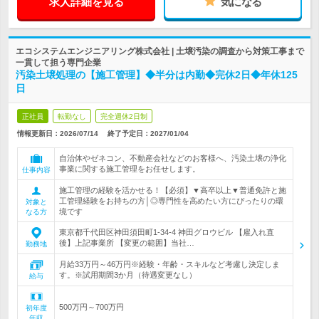
求人詳細を見る
気になる
エコシステムエンジニアリング株式会社 | 土壌汚染の調査から対策工事まで
一貫して担う専門企業
汚染土壌処理の【施工管理】◆半分は内勤◆完休2日◆年休125
日
正社員
転勤なし
完全週休2日制
情報更新日：2026/07/14
終了予定日：
2027/01/04
自治体やゼネコン、不動産会社などのお客様へ、汚染土壌の浄化
事業に関する施工管理をお任せします。
仕事内容
施工管理の経験を活かせる！【必須】▼高卒以上▼普通免許と施
工管理経験をお持ちの方│◎専門性を高めたい方にぴったりの環
対象と
境です
なる方
東京都千代田区神田須田町1-34-4 神田グロウビル 【雇入れ直
後】上記事業所 【変更の範囲】当社…
勤務地
月給33万円～46万円※経験・年齢・スキルなど考慮し決定しま
す。※試用期間3か月（待遇変更なし）
給与
500万円～700万円
初年度
年収