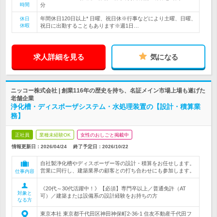
時間
分
年間休日120日以上* 日曜、祝日休※行事などにより土曜、日曜、
休日
休暇
祝日に出勤することもあります※週1日…
求人詳細を見る
気になる
ニッコー株式会社 | 創業116年の歴史を持ち、名証メイン市場上場も遂げた
老舗企業
浄化槽・ディスポーザシステム・水処理装置の【設計・積算業
務】
正社員
業種未経験OK
女性のおしごと掲載中
情報更新日：2026/04/24
終了予定日：
2026/10/22
自社製浄化槽やディスポーザー等の設計・積算をお任せします。
営業に同行し、建築業界の顧客との打ち合わせにも参加します。
仕事内容
《20代～30代活躍中！》【必須】専門卒以上／普通免許（AT
対象と
可）／建築または設備系の設計経験をお持ちの方
なる方
東京本社 東京都千代田区神田神保町2-36-1 住友不動産千代田フ