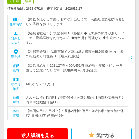
正社員
急募
情報更新日：2026/07/16
終了予定日：
2026/12/17
【知見を活かして働けます◎】当社にて、表面処理製造技術者と
して業務をお任せします！
仕事内容
【経験者歓迎！】学歴不問！《必須》◆化学系の知見があり、メ
ーカー勤務経験をお持ちの方 ◆海外赴任可能な方 ◆中級のPCス
対象と
キル
なる方
【黒部事業所】 黒部事業所／富山県黒部市吉田200 ※ 国内・海
外転勤の可能性あり 【雇入れ直後】…
勤務地
【日給月給制】261,127円～504,451円 ※経験・年齢・能力を考
慮して決定いたします※試用期間3ヶ月(待遇に…
給与
440万円～850万円
初年度
年収
8:00～16:45【実働】7時間40分【休憩】65分【時間外労働有無】
勤務
時間
有※時短勤務相談OK！
【年間休日120日以上】* 週休2日制* 祝日* 有給休暇* 年末年始休
休日
休暇
暇* 慶弔休暇* 産前産後休…
求人詳細を見る
気になる