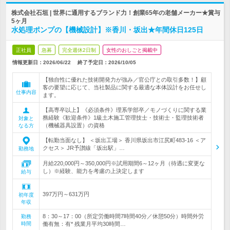
株式会社石垣 | 世界に通用するブランド力！創業65年の老舗メーカー★賞与
5ヶ月
水処理ポンプの【機械設計】※香川・坂出★年間休日125日
正社員
急募
完全週休2日制
女性のおしごと掲載中
情報更新日：2026/06/22
終了予定日：
2026/10/05
【独自性に優れた技術開発力が強み／官公庁との取引多数！】顧
客の要望に応じて、当社製品に関する最適な本体設計をお任せし
仕事内容
ます。
【高専卒以上】《必須条件》理系学部卒／モノづくりに関する業
務経験《歓迎条件》1級土木施工管理技士・技術士・監理技術者
対象と
（機械器具設置）の資格
なる方
【転勤当面なし】 ＜坂出工場＞ 香川県坂出市江尻町483-16 ＜ア
クセス＞ JR予讃線「坂出駅」…
勤務地
月給220,000円～350,000円※試用期間6～12ヶ月（待遇に変更な
し）※経験、能力を考慮の上決定します
給与
397万円～631万円
初年度
年収
8：30～17：00（所定労働時間7時間40分／休憩50分）時間外労
勤務
時間
働有無：有* 残業月平均30時間…