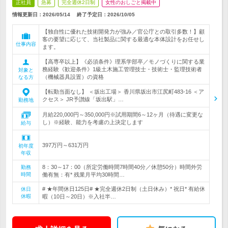
正社員
急募
完全週休2日制
女性のおしごと掲載中
情報更新日：2026/05/14
終了予定日：
2026/10/05
【独自性に優れた技術開発力が強み／官公庁との取引多数！】顧
客の要望に応じて、当社製品に関する最適な本体設計をお任せし
仕事内容
ます。
【高専卒以上】《必須条件》理系学部卒／モノづくりに関する業
務経験《歓迎条件》1級土木施工管理技士・技術士・監理技術者
対象と
（機械器具設置）の資格
なる方
【転勤当面なし】 ＜坂出工場＞ 香川県坂出市江尻町483-16 ＜ア
クセス＞ JR予讃線「坂出駅」…
勤務地
月給220,000円～350,000円※試用期間6～12ヶ月（待遇に変更な
し）※経験、能力を考慮の上決定します
給与
397万円～631万円
初年度
年収
8：30～17：00（所定労働時間7時間40分／休憩50分）時間外労
勤務
時間
働有無：有* 残業月平均30時間…
# ★年間休日125日# ★完全週休2日制（土日休み）* 祝日* 有給休
休日
休暇
暇（10日～20日）※入社半…