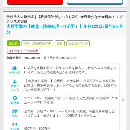
学校法人大原学園 | 【教員免許がない方もOK】★残業少なめ★日本トップ
クラスの実績
大原学園の【教員（情報処理・IT分野）】年休123日♪賞与5ヶ月
分
正社員
職種・業種未経験OK
急募
完全週休2日制
女性のおしごと掲載中
情報更新日：2026/06/30
終了予定日：
2026/12/21
IT業界を目指す学生に対する授業を担当し、教材作成や指導を行
います。あなたの経験を活かせる職場です。
仕事内容
【 教員免許不要！】◎専門・短大卒以上 ◎同分野での実務経験
は歓迎！先輩教員がサポートするから未経験でも安心。他業界か
対象と
らの転職者も活躍中！
なる方
〒277-0005 千葉県柏市柏5-2-2 学校法人大原学園 東京情報ITクリ
エーター専門学校 柏
勤務地
基本給：月給 250,000円～700,000円※経験、年齢等を考慮し当
社規定により優遇します。※試用期間3ヶ月あり…
給与
400万円～800万円
初年度