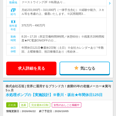
ァーストウイング2F ※転勤あり…
勤務地
月給233,000円～310,000円（一律手当含む）※経験や能力、スキ
ル等を考慮の上、優遇いたします。※試用期間3…
給与
375万円～490万円
初年度
年収
8:20～17:20（所定労働時間8時間／休憩60分）※残業月20時間程
勤務
時間
度★PC電源ON/OFFのロ…
年間休日121日◆週休2日制（土日）※会社カレンダーあり└年数
休日
休暇
回、土曜稼働日、祝日稼働日あり（有給休…
求人詳細を見る
気になる
株式会社石垣 | 世界に通用するブランド力！創業65年の老舗メーカー★賞与
5ヶ月
水処理ポンプの【実施設計】※香川・坂出★年間休日125日
正社員
急募
完全週休2日制
女性のおしごと掲載中
情報更新日：2026/06/22
終了予定日：
2026/10/05