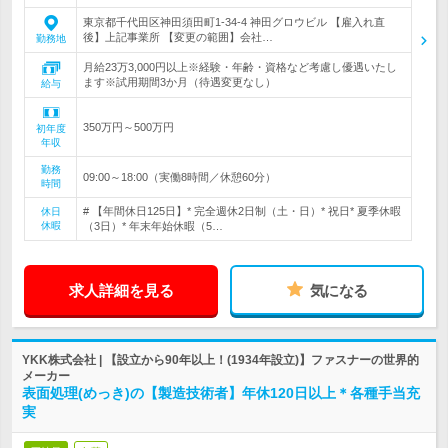
東京都千代田区神田須田町1-34-4 神田グロウビル 【雇入れ直
後】上記事業所 【変更の範囲】会社…
勤務地
月給23万3,000円以上※経験・年齢・資格など考慮し優遇いたし
ます※試用期間3か月（待遇変更なし）
給与
350万円～500万円
初年度
年収
勤務
09:00～18:00（実働8時間／休憩60分）
時間
# 【年間休日125日】* 完全週休2日制（土・日）* 祝日* 夏季休暇
休日
休暇
（3日）* 年末年始休暇（5…
求人詳細を見る
気になる
YKK株式会社 | 【設立から90年以上！(1934年設立)】ファスナーの世界的
メーカー
表面処理(めっき)の【製造技術者】年休120日以上＊各種手当充
実