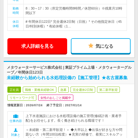
8：30～17：30（所定労働時間8時間／休憩60分）※残業月10時
勤務
時間
間以下
# 年間休日122日* 完全週休2日制（日祝）* その他指定休日（45
休日
休暇
日/特別休暇）* 有給休暇（1…
求人詳細を見る
気になる
メタウォーターサービス株式会社 | 東証プライム上場・メタウォーターグル
ープ／年間休日123日
未経験から始められる水処理設備の【施工管理】★名古屋募集
正社員
職種・業種未経験OK
急募
完全週休2日制
第二新卒歓迎
リモートワーク可
女性のおしごと掲載中
情報更新日：2026/07/24
終了予定日：
2027/01/14
上下水道施設における水処理設備の施工管理(修繕計画・業者手
配)をお任せします。長く働き続けられる職場です！
仕事内容
＜未経験・第二新卒歓迎！＞ ◆大卒以上 ◆出張が好きな方や問
題ない方（年間100泊程度）★充実の研修で、着実にスキルアッ
対象と