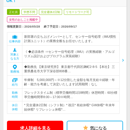
OK！
正社員
学歴不問
完全週休2日制
リモートワーク可
女性のおしごと掲載中
情報更新日：2026/05/28
終了予定日：
2026/09/17
新部署の立ち上げメンバーとして、センサー信号処理（IMU慣性
計測ユニット）の業務全般をお任せいたします。
仕事内容
《 ◆必須条件 ⇒センサー信号処理（IMU）の実務経験・アルゴ
対象と
リズム設計およびプログラム実装経験》
なる方
◆勤務先 【東京研究所】 東京都千代田区麹町2-8-5 【本社】 三
重県桑名市大字下深谷部808番…
勤務地
年俸制 5,000,000円～※12分割した金額を毎月支給※経験・年
齢・能力を考慮して決定いたします試用期間：なし
給与
フレックスタイム制（標準労働時間1日8時間）休憩時間：60分標
勤務
時間
準労働時間帯8:00～17:00※時間…
* 完全週休2日制（シフト制）* 祝日* 有給休暇* GW休暇* 年末年
休日
休暇
始休暇* リフレッシュ休暇*…
求人詳細を見る
気になる