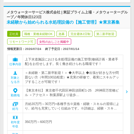
メタウォーターサービス株式会社 | 東証プライム上場・メタウォーターグル
ープ／年間休日123日
未経験から始められる水処理設備の【施工管理】★東京募集
正社員
職種・業種未経験OK
急募
完全週休2日制
第二新卒歓迎
リモートワーク可
女性のおしごと掲載中
情報更新日：2026/07/24
終了予定日：
2027/01/14
上下水道施設における水処理設備の施工管理(修繕計画・業者手
配)をお任せします。長く働き続けられる職場です！
仕事内容
＜未経験・第二新卒歓迎！＞ ◆大卒以上 ◆出張が好きな方や問
題ない方（年間100泊程度）★充実の研修で、着実にスキルアッ
対象と
プすることが可能です！
なる方
【東京本社】 東京都千代田区神田須田町1-25 JR神田万世橋ビ
ル ＜アクセス＞ 秋葉原駅より徒歩…
勤務地
月給20万円～30万円+各種手当※資格・経験・スキルの習得によ
り、給与も充実していく仕組みです。※詳細は、経験・スキ…
給与
350万円～600万円
初年度
年収