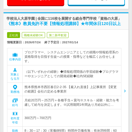
学校法人大原学園 | 全国に116校を展開する総合専門学校「資格の大原」
《熊本》教員免許不要【情報処理講師】★年間休日120日以上
正社員
職種未経験OK
第二新卒歓迎
情報更新日：2026/07/24
終了予定日：
2027/01/14
プログラマー、システムエンジニアとしての就職や情報処理系の
資格取得を目指す生徒への授業・指導などを幅広くお任せしま
仕事内容
す。
（以下いずれかの経験）◆情報処理関係の学習経験◆プログラマ
対象と
ーやエンジニアとしての開発経験◆社内SE経験
なる方
熊本県熊本市西区春日2-2-35 【雇入れ直後】上記事業所 【変更
の範囲】会社の定める事業所
勤務地
月給20万円～25万円＋各種手当＋賞与※スキル・経験・能力を考
慮して給与を決定します。※試用期間1年間あり月給以外に…
給与
300万円～700万円
初年度
年収
8：30～17：30（実働8時間）時間外労働有無：有休憩時間：60
勤務