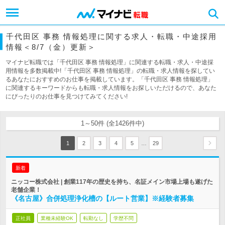
千代田区 事務 情報処理に関する求人・転職・中途採用
情報＜8/7（金）更新＞
マイナビ転職では「千代田区 事務 情報処理」に関連する転職・求人・中途採
用情報を多数掲載中!「千代田区 事務 情報処理」の転職・求人情報を探してい
るあなたにおすすめのお仕事を掲載しています。「千代田区 事務 情報処理」
に関連するキーワードからも転職・求人情報をお探しいただけるので、あなた
にぴったりのお仕事を見つけてみてください!
1～50件 (全1426件中)
…
1
2
3
4
5
29
新着
ニッコー株式会社 | 創業117年の歴史を持ち、名証メイン市場上場も遂げた
老舗企業！
《名古屋》合併処理浄化槽の【ルート営業】※経験者募集
正社員
業種未経験OK
転勤なし
学歴不問