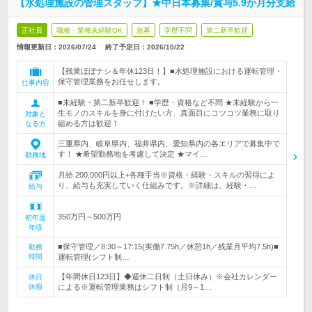
【水処理施設の管理スタッフ】★中日本募集/賞与5.9か月分支給
正社員
職種・業種未経験OK
急募
学歴不問
第二新卒歓迎
情報更新日：2026/07/24
終了予定日：
2026/10/22
【残業ほぼナシ＆年休123日！】■水処理施設における運転管理・
保守管理業務をお任せします。
仕事内容
■未経験・第二新卒歓迎！ ■学歴・資格など不問 ★未経験から一
生モノのスキルを身に付けたい方、真面目にコツコツ業務に取り
対象と
組める方は歓迎！
なる方
三重県内、岐阜県内、福井県内、愛知県内の各エリアで募集中で
す！ ★希望勤務地を考慮して決定 ★マイ…
勤務地
月給 200,000円以上+各種手当※資格・経験・スキルの習得によ
り、給与も充実していく仕組みです。※詳細は、経験・…
給与
350万円～500万円
初年度
年収
■保守管理／8:30～17:15(実働7.75h／休憩1h／残業月平均7.5h)■
勤務
時間
運転管理(シフト制…
【年間休日123日】◆週休二日制（土日休み）※会社カレンダー
休日
休暇
による※運転管理業務はシフト制（月9～1…