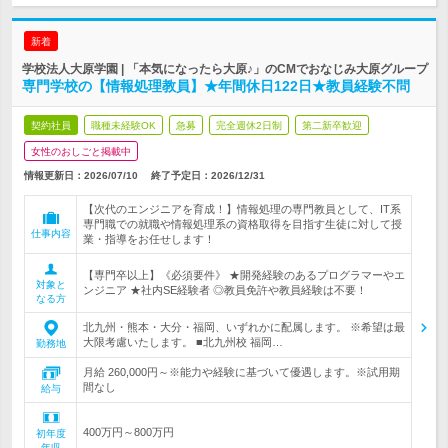
新着
学校法人大原学園 | 「本気になったら大原♪」のCMでおなじみ大原グループ
専門学校の【情報処理教員】★年間休日122日★教員経験不問
契約社員
職種未経験OK
急募
完全週休2日制
第二新卒歓迎
女性のおしごと掲載中
情報更新日：2026/07/10
終了予定日：
2026/12/31
【次代のエンジニアを育成！】情報処理の専門教員として、IT系
専門職での就職や情報処理系の資格取得を目指す生徒に対して授
仕事内容
業・指導をお任せします！
【専門卒以上】《必須要件》 ★開発経験のあるプログラマーやエ
対象と
ンジニア ★社内SE経験者 ◎教員免許や教員経験は不要！
なる方
北九州・熊本・大分・福岡、いずれかに配属します。 ※希望は最
大限考慮いたします。 ■北九州校 福岡…
勤務地
月給 260,000円～※能力や経験に基づいて優遇します。※試用期
間なし
給与
400万円～800万円
初年度
年収