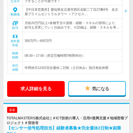
プすることが可能です！
なる方
【中日本営業所】愛知県名古屋市西区名駅二丁目27番8号 名古
屋プライムセントラルタワー ＜アクセス…
勤務地
月給20万円以上+各種手当※資格・経験・スキルの習得により、
給与も充実していく仕組みです。※詳細は、経験・スキルを考…
給与
350万円～600万円
初年度
年収
勤務
08:30～17:00（所定労働時間7時間45分）
時間
休日
年間休日123日完全週休二日制（土日休み）祝日有給休暇
休暇
求人詳細を見る
気になる
新着
TOTALMASTERS株式会社 | ＃ICT技術の導入・活用#復興支援＃地域密着プ
ロジェクト＃宿舎有
【センサー信号処理担当】経験者募集★完全週休2日制★副業