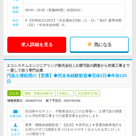
勤務
09:00～18:00（実働8時間／休憩60分）
時間
# 【年間休日125日】* 完全週休2日制（土・日）* 祝日* 夏季休暇
休日
休暇
（3日）* 年末年始休暇（5…
求人詳細を見る
気になる
エコシステムエンジニアリング株式会社 | 土壌汚染の調査から対策工事まで
一貫して担う専門企業
汚染土壌処理の【営業】◆完全未経験歓迎◆完休2日◆年休125
日
正社員
職種・業種未経験OK
転勤なし
完全週休2日制
情報更新日：2026/07/14
終了予定日：
2027/01/04
自治体やゼネコン、不動産会社などのお客様へ、土壌汚染の調査
から浄化対策工事までの提案営業をお任せします。
仕事内容
業界・職種未経験歓迎！【必須】▼高卒以上▼普通自動車免許を
お持ちの方│◎課題を見つけわかりやすく伝えられる方にぴった
対象と
りの環境です
なる方