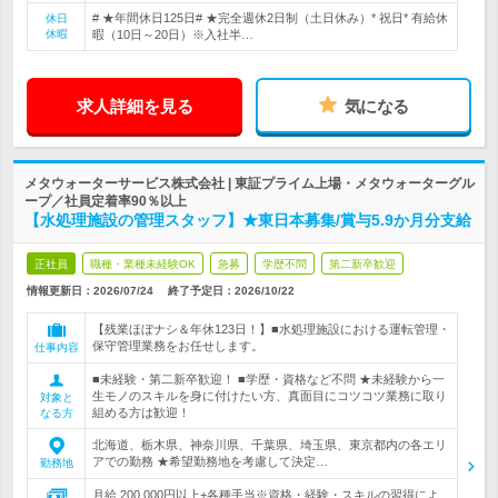
# ★年間休日125日# ★完全週休2日制（土日休み）* 祝日* 有給休
休日
休暇
暇（10日～20日）※入社半…
求人詳細を見る
気になる
メタウォーターサービス株式会社 | 東証プライム上場・メタウォーターグル
ープ／社員定着率90％以上
【水処理施設の管理スタッフ】★東日本募集/賞与5.9か月分支給
正社員
職種・業種未経験OK
急募
学歴不問
第二新卒歓迎
情報更新日：2026/07/24
終了予定日：
2026/10/22
【残業ほぼナシ＆年休123日！】■水処理施設における運転管理・
保守管理業務をお任せします。
仕事内容
■未経験・第二新卒歓迎！ ■学歴・資格など不問 ★未経験から一
生モノのスキルを身に付けたい方、真面目にコツコツ業務に取り
対象と
組める方は歓迎！
なる方
北海道、栃木県、神奈川県、千葉県、埼玉県、東京都内の各エリ
アでの勤務 ★希望勤務地を考慮して決定…
勤務地
月給 200,000円以上+各種手当※資格・経験・スキルの習得によ