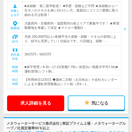
■未経験・第二新卒歓迎！ ■学歴・資格など不問 ★未経験から一
生モノのスキルを身に付けたい方、真面目にコツコツ業務に取り
対象と
組める方は歓迎！
なる方
大阪府内・京都府内・滋賀県内の各エリアで募集中です！ ★希望
勤務地を考慮して決定 ★マイカー通勤O…
勤務地
月給 200,000円以上+各種手当※資格・経験・スキルの習得によ
り、給与も充実していく仕組みです。※詳細は、経験・…
給与
350万円～500万円
初年度
年収
■保守管理／8:30～17:15(実働7.75h／休憩1h／残業月平均7.5h)■
勤務
時間
運転管理(シフト制…
【年間休日123日】◆週休二日制（土日休み）※会社カレンダー
休日
休暇
による※運転管理業務はシフト制（月9～1…
求人詳細を見る
気になる
メタウォーターサービス株式会社 | 東証プライム上場・メタウォーターグル
ープ／社員定着率90％以上