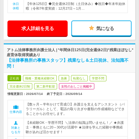
【年休125日】◆完全週休2日制（土日休み）◆祝日◆年末年始休
休日
休暇
暇（令和7年度実績：12月27日～1月…
求人詳細を見る
気になる
アトム法律事務所弁護士法人 | *年間休日125日(完全週休2日)*残業ほぼなし*
産育休取得実績あり
【法律事務所の事務スタッフ】残業なし＆土日祝休、法知識不
問！
正社員
職種・業種未経験OK
急募
転勤なし
学歴不問
完全週休2日制
第二新卒歓迎
女性のおしごと掲載中
情報更新日：2026/07/14
終了予定日：
2026/09/14
【数ヶ月～半年かけて育成◎】弁護士を支えるアシスタント（パ
ラリーガル）として、電話の取り次ぎや書類の作成補助などでき
仕事内容
ることからお任せします。
【未経験OK・学歴不問】＼法律の知識は問いません！／ ★弁護
士・事務ともに20～30代が活躍中 ★法律を学んだ経験や事務経
対象と
験があれば活かせます！
なる方