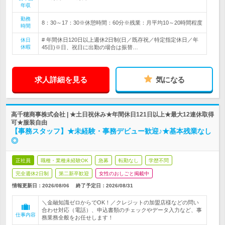
年収
勤務
8：30～17：30※休憩時間：60分※残業：月平均10～20時間程度
時間
# 年間休日120日以上週休2日制(日／既存祝／特定指定休日／年
休日
休暇
45日)※日、祝日に出勤の場合は振替…
求人詳細を見る
気になる
高千穂商事株式会社 | ★土日祝休み★年間休日121日以上★最大12連休取得
可★服装自由
【事務スタッフ】★未経験・事務デビュー歓迎♪★基本残業なし
◎
正社員
職種・業種未経験OK
急募
転勤なし
学歴不問
完全週休2日制
第二新卒歓迎
女性のおしごと掲載中
情報更新日：2026/08/06
終了予定日：
2026/08/31
＼金融知識ゼロからでOK！／クレジットの加盟店様などの問い
合わせ対応（電話）、申込書類のチェックやデータ入力など、事
仕事内容
務業務全般をお任せします！