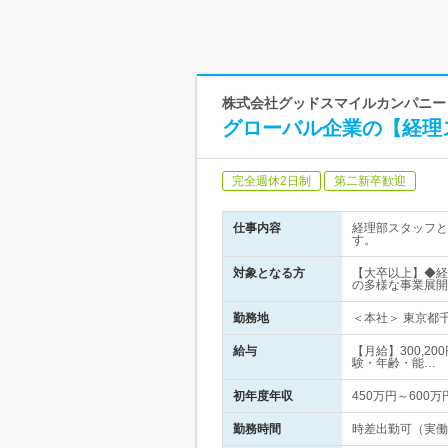
株式会社グッドスマイルカンパニー 
グローバル企業の【経理
完全週休2日制
第二新卒歓迎
仕事内容
経理部スタッフと
す。
対象となる方
【大卒以上】◆経
の多様な事業展開
勤務地
＜本社＞ 東京都
給与
【月給】300,2
験・年齢・能…
初年度年収
450万円～600万
勤務時間
時差出勤可（実働8