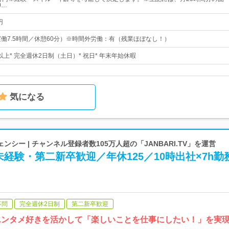
0…
円
30（実働7.5時間／休憩60分）※時間外労働：有（残業ほぼなし！）
日以上* 完全週休2日制（土日）* 祝日* 年末年始休暇
気になる
シー | チャンネル登録者数105万人超の「JANBARI.TV」を運営
経験・第二新卒歓迎／年休125／10時出社×7h勤
不問
完全週休2日制
第二新卒歓迎
e…エンタメ好きを活かして「楽しいことを仕事にしたい！」を実