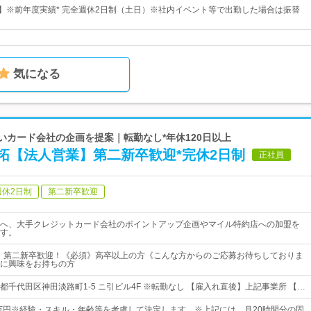
日】※前年度実績* 完全週休2日制（土日）※社内イベント等で出勤した場合は振替
気になる
高いカード会社の企画を提案｜転勤なし*年休120日以上
拓【法人営業】第二新卒歓迎*完休2日制
正社員
週休2日制
第二新卒歓迎
へ、大手クレジットカード会社のポイントアップ企画やマイル特約店への加盟を
す。
・第二新卒歓迎！《必須》高卒以上の方《こんな方からのご応募お待ちしておりま
に興味をお持ちの方
都千代田区神田淡路町1-5 ニ引ビル4F ※転勤なし 【雇入れ直後】上記事業所 【…
5万円※経験・スキル・年齢等を考慮して決定します。※上記には、月20時間分の固