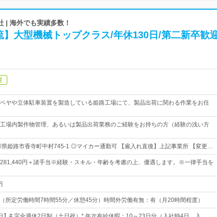
 | 海外でも実績多数！
】大型機械トップクラス/年休130日/第二新卒歓
迎
ベヤや立体駐車装置を製造している姫路工場にて、製品出荷に関わる作業をお任
工場内製作物管理、あるいは製品出荷業務のご経験をお持ちの方（経験の浅い方
庫県姫路市香寺町中村745-1 ◎マイカー通勤可 【雇入れ直後】上記事業所 【変更…
0円～281,440円＋諸手当※経験・スキル・年齢を考慮の上、優遇します。※一律手当を
円
：10（所定労働時間7時間55分／休憩45分）時間外労働有無：有（月20時間程度）
0日】# 完全週休2日制（土日祝）* 年次有給休暇：10～23日分（入社時4日、入…