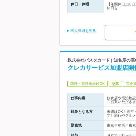
休日・休暇
【年間休日120
休日を…
求人詳細を見る
株式会社パスタカード | 知名度の
クレカサービス加盟店開
職種・業種未経験OK
急募
完全
仕事内容
飲食店や宿泊施設
ご提案いただきま
対象となる方
未経験OK！既卒
す》旅行やグルメ
勤務地
東京事務所／東京
給与
月給25万円～3