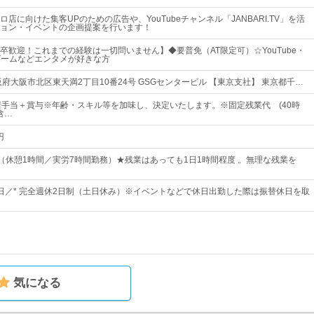
店に向けた集客UPのための広告や、YouTubeチャンネル「JANBARI.TV」を活
ョン・イベントの企画提案を行います！
卒歓迎！これまでの経験は一切問いません】◆要普免（AT限定可）☆YouTube・
ゲームなどエンタメが好きな方
府大阪市北区東天満2丁目10番24号 GSGセンタービル 【東京支社】 東京都千…
諸手当＋賞与※年齢・スキル等を加味し、決定いたします。※固定残業代 (40時
を含…
円
00（休憩1時間／実労7時間勤務）★残業はあっても1日1時間程度 。無理な残業を
25日／* 完全週休2日制（土日休み）※イベントなどで休日出勤した際は振替休日を取
気になる