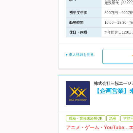
定残業代（33,00
初年度年収
300万円～400万
勤務時間
10:00～18:
休日・休暇
# 年間休日120
求人詳細を見る
株式会社三協エージェン
【企画営業】未
職種・業種未経験OK
急募
学歴
アニメ・ゲーム・YouTub