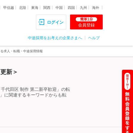
甲信越
北陸
東海
関西
中国
四国
九州
海外
簡単1分
ログイン
会員登録
中途採用をお考えの企業さまへ
ヘルプ
する求人・転職・中途採用情報
）更新＞
千代田区 制作 第二新卒歓迎」の転
迎」に関連するキーワードからも転