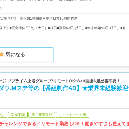
円
0（実働7時間）※休憩1時間※月平均残業10時間程度
日以上】■完全週休2日制（土日）■祝日■夏季休暇（5日）■年末年始休暇（7日）■有
気になる
ジ | *プライム上場グループ*リモートOK*Web面接&履歴書不要！
ダウ.Mステ等の【番組制作AD】★業界未経験歓迎
なし
学歴不問
第二新卒歓迎
リモートワーク可
チャレンジできる／リモート勤務もOK！働きやすさも整えてま