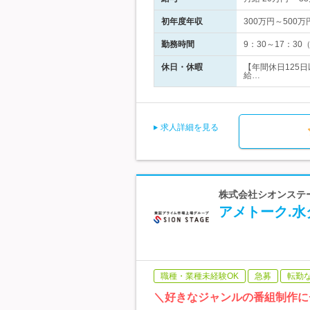
初年度年収
300万円～500万
勤務時間
9：30～17：3
休日・休暇
【年間休日125
給…
求人詳細を見る
株式会社シオンステー
アメトーク.水
職種・業種未経験OK
急募
転勤
＼好きなジャンルの番組制作に