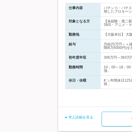
仕事内容
パチンコ・パチスロ
用したプロモーシ
対象となる方
【未経験・第二新
SNS・アニメ・
勤務地
【大阪本社】 大阪
給与
月給25万円～＋
間/6万6000円)
初年度年収
306万円～383万
勤務時間
10：00～18：
強…
休日・休暇
# ＼年間休日1
得…
求人詳細を見る