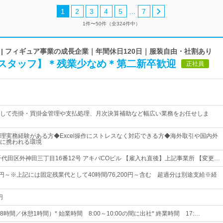
…
1
2
3
4
5
7
1件〜50件（全324件中）
| フィギュア事業の成長企業｜年間休日120日｜服装自由・社割あり
スタッフ】＊残業少なめ＊第二新卒歓迎
正社員
して売掛・買掛金管理や支払処理、月次決算補助など幅広い業務をお任せしま
理実務経験がある方◆Excel操作にストレスなく対応できる方◆海外取引や国内外
に携われる環境
千代田区外神田三丁目16番12号 アキバCOビル 【雇入れ直後】上記事業所 【変更…
00円～※上記には固定残業代として40時間/76,200円～含む 超過分は別途支給※経
円
時間／休憩1時間）* 始業時間 8:00～10:00の間に出社* 終業時間 17:…