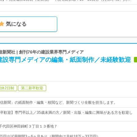
気になる
新聞社 | 創刊76年の建設業界専門メディア
建設専門メディアの編集・紙面制作／未経験歓迎
週休2日制
第二新卒歓迎
信新聞」の紙面制作・編集・校閲など、新聞づくり全般を担当します。
卒歓迎】専門卒以上／35歳未満の方／新聞・出版・編集に興味がある方を歓迎し
東京都千代田区神田錦町３丁目１３番地７
33万円※試用期間3～6ヶ月あり（期間中は月給18万～33万円）