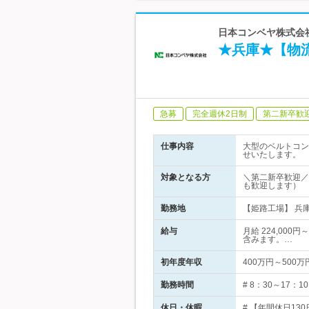
日本コンベヤ株式会社
★兵庫★【物流
急募
完全週休2日制
第二新卒歓
仕事内容
大型のベルトコン
せいたします。
対象となる方
＼第二新卒歓迎／
も歓迎します）
勤務地
【姫路工場】 兵
給与
月給 224,00
含みます。…
初年度年収
400万円～500万
勤務時間
# 8：30～17
休日・休暇
# 【年間休日13