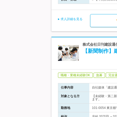
求人詳細を見る
株式会社日刊建設通信
【新聞制作】
職種・業種未経験OK
急募
完全
仕事内容
自社媒体「建設通
対象となる方
【未経験・第二新
ます。
勤務地
101-0054 
給与
月給 20万円 ～