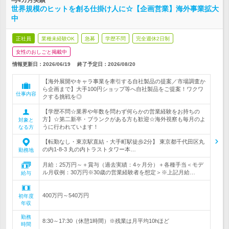
与4カ月実績
世界規模のヒットを創る仕掛け人に☆【企画営業】海外事業拡大
中
正社員
業種未経験OK
急募
学歴不問
完全週休2日制
女性のおしごと掲載中
情報更新日：2026/06/19
終了予定日：
2026/08/20
【海外展開やキャラ事業を牽引する自社製品の提案／市場調査か
ら企画まで】大手100円ショップ等へ自社製品をご提案！ワクワ
仕事内容
クする挑戦を◎
【学歴不問☆業界や年数を問わず何らかの営業経験をお持ちの
方】☆第二新卒・ブランクがある方も歓迎☆海外視察も毎月のよ
対象と
うに行われています！
なる方
【転勤なし・東京駅直結・大手町駅徒歩2分】 東京都千代田区丸
の内1-8-3 丸の内トラストタワー本…
勤務地
月給：25万円～＋賞与（過去実績：4ヶ月分）＋各種手当＜モデ
ル月収例：30万円※30歳の営業経験者を想定＞※上記月給…
給与
400万円～540万円
初年度
年収
勤務
8:30～17:30（休憩1時間）※残業は月平均10hほど
時間