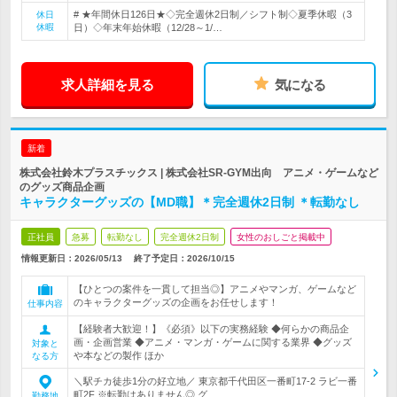
# ★年間休日126日★◇完全週休2日制／シフト制◇夏季休暇（3
休日
休暇
日）◇年末年始休暇（12/28～1/…
求人詳細を見る
気になる
新着
株式会社鈴木プラスチックス | 株式会社SR-GYM出向 アニメ・ゲームなど
のグッズ商品企画
キャラクターグッズの【MD職】＊完全週休2日制 ＊転勤なし
正社員
急募
転勤なし
完全週休2日制
女性のおしごと掲載中
情報更新日：2026/05/13
終了予定日：
2026/10/15
【ひとつの案件を一貫して担当◎】アニメやマンガ、ゲームなど
のキャラクターグッズの企画をお任せします！
仕事内容
【経験者大歓迎！】《必須》以下の実務経験 ◆何らかの商品企
画・企画営業 ◆アニメ・マンガ・ゲームに関する業界 ◆グッズ
対象と
や本などの製作 ほか
なる方
＼駅チカ徒歩1分の好立地／ 東京都千代田区一番町17-2 ラビ一番
町2F ※転勤はありません◎ グ…
勤務地