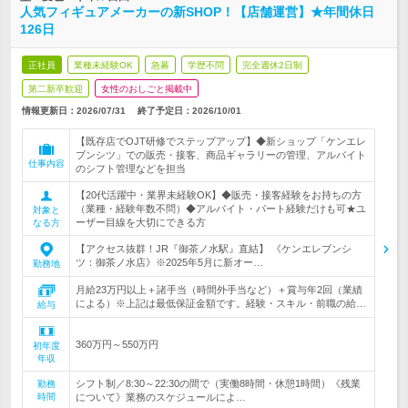
人気フィギュアメーカーの新SHOP！【店舗運営】★年間休日
126日
正社員
業種未経験OK
急募
学歴不問
完全週休2日制
第二新卒歓迎
女性のおしごと掲載中
情報更新日：2026/07/31
終了予定日：
2026/10/01
【既存店でOJT研修でステップアップ】◆新ショップ「ケンエレ
ブンシツ」での販売・接客、商品ギャラリーの管理、アルバイト
仕事内容
のシフト管理などを担当
【20代活躍中・業界未経験OK】◆販売・接客経験をお持ちの方
（業種・経験年数不問）◆アルバイト・パート経験だけも可★ユ
対象と
ーザー目線を大切にできる方
なる方
【アクセス抜群！JR『御茶ノ水駅』直結】 《ケンエレブンシ
ツ：御茶ノ水店》※2025年5月に新オー…
勤務地
月給23万円以上＋諸手当（時間外手当など）＋賞与年2回（業績
による）※上記は最低保証金額です。経験・スキル・前職の給…
給与
360万円～550万円
初年度
年収
シフト制／8:30～22:30の間で（実働8時間・休憩1時間）《残業
勤務
時間
について》業務のスケジュールによ…