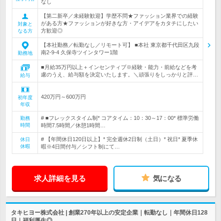
なし
【第二新卒／未経験歓迎】学歴不問★ファッション業界での経験
がある方★ファッションが好きな方・アイデアをカタチにしたい
対象と
方歓迎◎
なる方
【本社勤務／転勤なし／リモート可】 ■本社 東京都千代田区九段
南2-9-4 久保寺ツインタワー1階
勤務地
■月給35万円以上＋インセンティブ※経験・能力・前給などを考
慮のうえ、給与額を決定いたします。＼頑張りをしっかりと評…
給与
420万円～600万円
初年度
年収
# ■フレックスタイム制* コアタイム：10：30～17：00* 標準労働
勤務
時間
時間7.5時間／休憩1時間…
# 【年間休日120日以上】* 完全週休2日制（土日）* 祝日* 夏季休
休日
休暇
暇※4日間付与／シフト制にて…
求人詳細を見る
気になる
タキヒヨー株式会社 | 創業270年以上の安定企業｜転勤なし｜年間休日128
日｜福利厚生◎