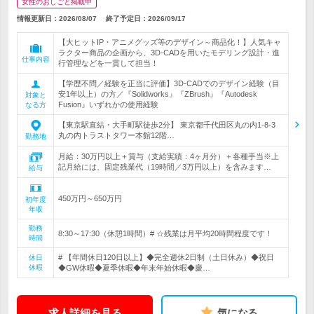
女性のおしごと掲載中
情報更新日：2026/08/07
終了予定日：
2026/09/17
【大ヒットIP・アニメグッズ等のデザイン～商品化！】人気キャ
ラクター商品の企画から、3D-CADを用いたモデリング設計・進
仕事内容
行管理などを一貫して担当！
【学歴不問／経験を正当に評価】3D-CADでのデザイン経験（目
安1年以上）の方／『Solidworks』『ZBrush』『Autodesk
対象と
Fusion』いずれかの使用経験
なる方
【東京駅直結・大手町駅徒歩2分】 東京都千代田区丸の内1-8-3
丸の内トラストタワー本館12階…
勤務地
月給：30万円以上＋賞与（支給実績：4ヶ月分）＋各種手当※上
記月給には、固定残業代（19時間／3万円以上）を含みます…
給与
450万円～650万円
初年度
年収
勤務
8:30～17:30（休憩1時間）# ☆残業は月平均20時間程度です！
時間
# 【年間休日120日以上】◆完全週休2日制（土日休み）◆祝日
休日
休暇
◆GW休暇◆夏季休暇◆年末年始休暇◆慶…
求人詳細を見る
気になる