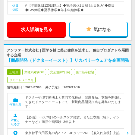
# 【年間休日120日以上】◆完全週休2日制 (土日休み)◆祝日
休日
休暇
◆GW休暇◆夏季休暇◆年末年始休暇◆…
求人詳細を見る
気になる
アンファー株式会社 | 医学を軸に美と健康を追求し、独自プロダクトを展開
する企業
【商品開発（ドクターイースト）】リカバリーウェアを企画開発
正社員
業種未経験OK
完全週休2日制
第二新卒歓迎
リモートワーク可
情報更新日：2026/07/09
終了予定日：
2026/12/10
ドクターや理学療法士と共同で化粧品、健康食品、衣類を開発し
てきたドクターイーストにて、新規商品開発担当を募集いたしま
仕事内容
す！
【必須】・toC向けのヘルスケア雑貨、または衣類（靴下、イン
対象と
ナーなど）商品企画経験: 3年以上
なる方
東京都千代田区丸の内2-7-2 JPタワー26F 【雇入れ直後】上記