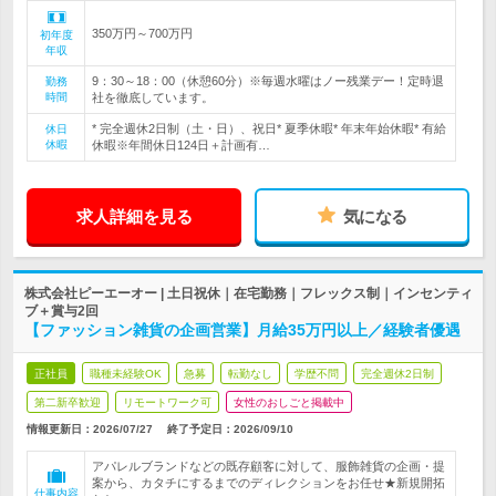
350万円～700万円
初年度
年収
9：30～18：00（休憩60分）※毎週水曜はノー残業デー！定時退
勤務
時間
社を徹底しています。
* 完全週休2日制（土・日）、祝日* 夏季休暇* 年末年始休暇* 有給
休日
休暇
休暇※年間休日124日＋計画有…
求人詳細を見る
気になる
株式会社ピーエーオー | 土日祝休｜在宅勤務｜フレックス制｜インセンティ
ブ＋賞与2回
【ファッション雑貨の企画営業】月給35万円以上／経験者優遇
正社員
職種未経験OK
急募
転勤なし
学歴不問
完全週休2日制
第二新卒歓迎
リモートワーク可
女性のおしごと掲載中
情報更新日：2026/07/27
終了予定日：
2026/09/10
アパレルブランドなどの既存顧客に対して、服飾雑貨の企画・提
案から、カタチにするまでのディレクションをお任せ★新規開拓
仕事内容