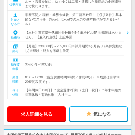
ルート営業を軸に、ゆくゆくは工場と連携した新商品の企画開発
仕事内容
まで携わります。
学歴不問／ 職種・業界未経験、第二新卒歓迎！【必須条件】基本
的なPCスキル （Word、Excelでの入力や基本操作ができるレベ
対象と
ル）
なる方
【本社】東京都千代田区外神田4-5-4 亀松ビル5F ※転勤はありま
せん。 【雇入れ直後】上記事業…
勤務地
【月給】239,000円～255,000円※試用期間3ヶ月あり (条件変動な
し)※経験・能力を考慮し決定
給与
359万円～383万円
初年度
年収
8:30～17:30 （所定労働時間8時間／休憩60分） ※残業は月平均
勤務
時間
20時間程度です。
【年間休日120日】 * 完全週休2日制（土日・祝日） * 年末年始の
休日
休暇
長期休暇 * 有給休暇（入社半…
求人詳細を見る
気になる