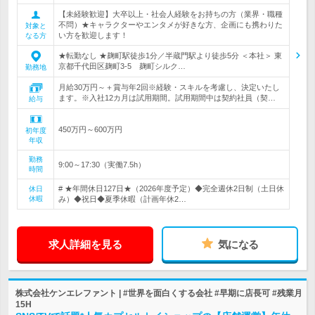
【未経験歓迎】大卒以上・社会人経験をお持ちの方（業界・職種
不問）★キャラクターやエンタメが好きな方、企画にも携わりた
対象と
い方を歓迎します！
なる方
★転勤なし ★麹町駅徒歩1分／半蔵門駅より徒歩5分 ＜本社＞ 東
京都千代田区麹町3-5 麹町シルク…
勤務地
月給30万円～＋賞与年2回※経験・スキルを考慮し、決定いたし
ます。※入社12カ月は試用期間。試用期間中は契約社員（契…
給与
450万円～600万円
初年度
年収
勤務
9:00～17:30（実働7.5h）
時間
# ★年間休日127日★（2026年度予定）◆完全週休2日制（土日休
休日
休暇
み）◆祝日◆夏季休暇（計画年休2…
求人詳細を見る
気になる
株式会社ケンエレファント | #世界を面白くする会社 #早期に店長可 #残業月
15H