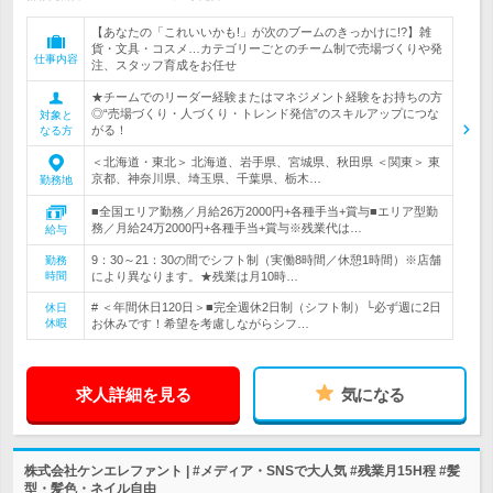
【あなたの「これいいかも!」が次のブームのきっかけに!?】雑
貨・文具・コスメ…カテゴリーごとのチーム制で売場づくりや発
仕事内容
注、スタッフ育成をお任せ
★チームでのリーダー経験またはマネジメント経験をお持ちの方
◎“売場づくり・人づくり・トレンド発信”のスキルアップにつな
対象と
がる！
なる方
＜北海道・東北＞ 北海道、岩手県、宮城県、秋田県 ＜関東＞ 東
京都、神奈川県、埼玉県、千葉県、栃木…
勤務地
■全国エリア勤務／月給26万2000円+各種手当+賞与■エリア型勤
務／月給24万2000円+各種手当+賞与※残業代は…
給与
9：30～21：30の間でシフト制（実働8時間／休憩1時間）※店舗
勤務
時間
により異なります。★残業は月10時…
# ＜年間休日120日＞■完全週休2日制（シフト制）└必ず週に2日
休日
休暇
お休みです！希望を考慮しながらシフ…
求人詳細を見る
気になる
株式会社ケンエレファント | #メディア・SNSで大人気 #残業月15H程 #髪
型・髪色・ネイル自由