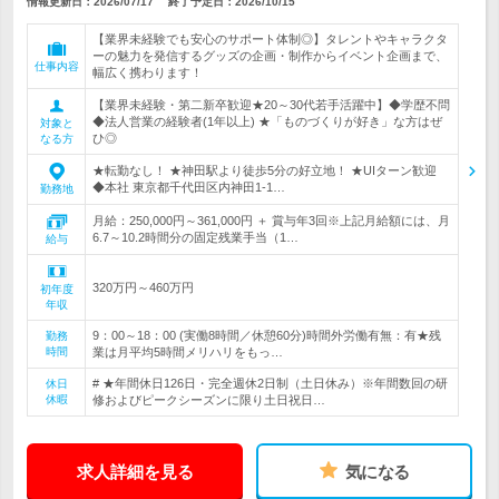
情報更新日：2026/07/17
終了予定日：
2026/10/15
【業界未経験でも安心のサポート体制◎】タレントやキャラクタ
ーの魅力を発信するグッズの企画・制作からイベント企画まで、
仕事内容
幅広く携わります！
【業界未経験・第二新卒歓迎★20～30代若手活躍中】◆学歴不問
◆法人営業の経験者(1年以上) ★「ものづくりが好き」な方はぜ
対象と
ひ◎
なる方
★転勤なし！ ★神田駅より徒歩5分の好立地！ ★UIターン歓迎
◆本社 東京都千代田区内神田1-1…
勤務地
月給：250,000円～361,000円 ＋ 賞与年3回※上記月給額には、月
6.7～10.2時間分の固定残業手当（1…
給与
320万円～460万円
初年度
年収
9：00～18：00 (実働8時間／休憩60分)時間外労働有無：有★残
勤務
時間
業は月平均5時間メリハリをもっ…
# ★年間休日126日・完全週休2日制（土日休み）※年間数回の研
休日
休暇
修およびピークシーズンに限り土日祝日…
求人詳細を見る
気になる