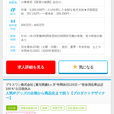
の事業所 【変更の範囲】会社の…
勤務地
年俸：5,000,000円～※14分割した金額を毎月支給★月額固定
給：357,142円～ー基本給：289,330円～…
給与
500万円～800万円
初年度
年収
9:15～18:15実働8時間休憩60分時間外労働の有無：有※時差出勤
勤務
時間
あり
完全週休2日制（土曜・日曜）、祝日、夏季・年末年始 など※
休日
休暇
年間休日126日（2026年度想定）
求人詳細を見る
気になる
プラスワン株式会社 | 賞与実績4ヶ月*年間休日120日～*有休消化率ほぼ
100％*土日祝休み
人気IPグッズの企画から商品化まで担う【プロダクトデザイナ
ー】
正社員
業種未経験OK
急募
学歴不問
完全週休2日制