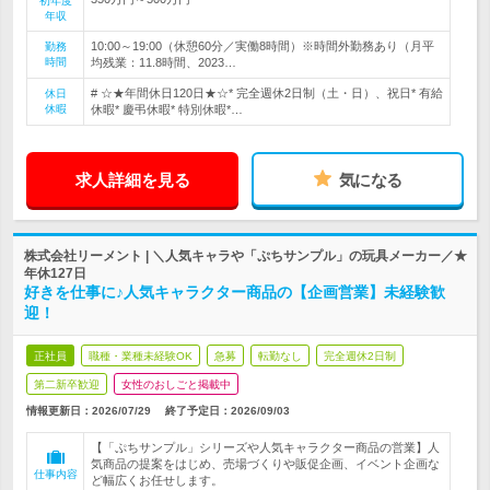
初年度
年収
10:00～19:00（休憩60分／実働8時間）※時間外勤務あり（月平
勤務
時間
均残業：11.8時間、2023…
# ☆★年間休日120日★☆* 完全週休2日制（土・日）、祝日* 有給
休日
休暇
休暇* 慶弔休暇* 特別休暇*…
求人詳細を見る
気になる
株式会社リーメント | ＼人気キャラや「ぷちサンプル」の玩具メーカー／★
年休127日
好きを仕事に♪人気キャラクター商品の【企画営業】未経験歓
迎！
正社員
職種・業種未経験OK
急募
転勤なし
完全週休2日制
第二新卒歓迎
女性のおしごと掲載中
情報更新日：2026/07/29
終了予定日：
2026/09/03
【「ぷちサンプル」シリーズや人気キャラクター商品の営業】人
気商品の提案をはじめ、売場づくりや販促企画、イベント企画な
仕事内容
ど幅広くお任せします。