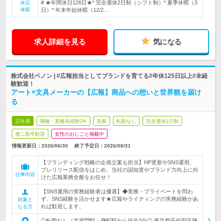
# ★年間休日126日★* 完全週休2日制（シフト制）* 夏季休暇（3
休日
休暇
日）* 年末年始休暇（12/2…
求人詳細を見る
気になる
株式会社ペノン | #広報担当としてブランドを育てる#年休125日以上#未経
験歓迎！
アート×文具メーカーの【広報】商品への想いと世界観を届け
る
正社員
職種・業種未経験OK
急募
転勤なし
完全週休2日制
第二新卒歓迎
女性のおしごと掲載中
情報更新日：2026/06/30
終了予定日：
2026/08/31
【ブランディング戦略の企画立案も担当】HP更新やSNS運用、
プレリリース配信をはじめ、当社の認知度やブランド力向上に向
仕事内容
けた広報業務全般をお任せ！
【SNS運用の実務経験者は優遇】◆実務・プライベートを問わ
ず、SNS経験を活かせます★広報やライティングの実務経験があ
対象と
れば歓迎します。
なる方
◎転勤なし／半蔵門駅・麹町駅から徒歩3分◎ 東京都千代田区麹