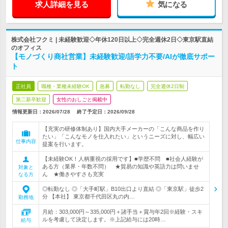
求人詳細を見る
気になる
株式会社フクミ | 未経験歓迎◇年休120日以上◇完全週休2日◇東京駅直結
のオフィス
【モノづくり商社営業】未経験歓迎/語学力不要/AIが徹底サポー
ト
正社員
職種・業種未経験OK
急募
転勤なし
完全週休2日制
第二新卒歓迎
女性のおしごと掲載中
情報更新日：2026/07/28
終了予定日：
2026/09/28
【充実の研修体制あり】国内大手メーカーの「こんな商品を作り
たい」「こんなモノを仕入れたい」というニーズに対し、幅広い
仕事内容
提案を行います。
【未経験OK！人柄重視の採用です】■学歴不問 ■社会人経験が
ある方（業界・年数不問） ★貿易の知識や英語力は問いませ
対象と
ん ★働きやすさも充実
なる方
◎転勤なし ◎「大手町駅」B10出口より直結 ◎「東京駅」徒歩2
分 【本社】 東京都千代田区丸の内…
勤務地
月給：303,000円～335,000円＋諸手当＋賞与年2回※経験・スキ
ルを考慮して決定します。※上記給与には20時…
給与