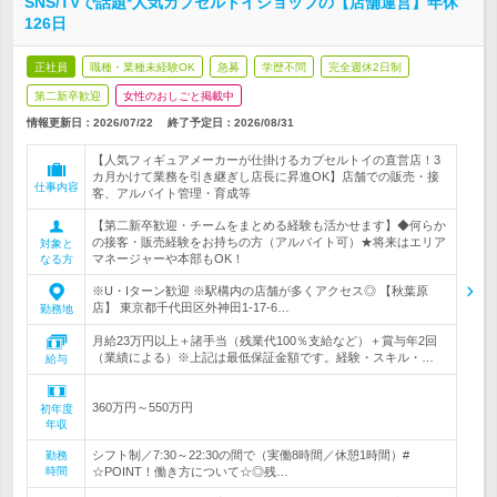
SNS/TVで話題*人気カプセルトイショップの【店舗運営】年休
126日
正社員
職種・業種未経験OK
急募
学歴不問
完全週休2日制
第二新卒歓迎
女性のおしごと掲載中
情報更新日：2026/07/22
終了予定日：
2026/08/31
【人気フィギュアメーカーが仕掛けるカプセルトイの直営店！3
カ月かけて業務を引き継ぎし店長に昇進OK】店舗での販売・接
仕事内容
客、アルバイト管理・育成等
【第二新卒歓迎・チームをまとめる経験も活かせます】◆何らか
の接客・販売経験をお持ちの方（アルバイト可）★将来はエリア
対象と
マネージャーや本部もOK！
なる方
※U・Iターン歓迎 ※駅構内の店舗が多くアクセス◎ 【秋葉原
店】 東京都千代田区外神田1-17-6…
勤務地
月給23万円以上＋諸手当（残業代100％支給など）＋賞与年2回
（業績による）※上記は最低保証金額です。経験・スキル・…
給与
360万円～550万円
初年度
年収
シフト制／7:30～22:30の間で（実働8時間／休憩1時間）#
勤務
時間
☆POINT！働き方について☆◎残…