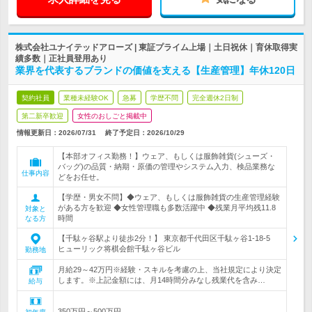
株式会社ユナイテッドアローズ | 東証プライム上場｜土日祝休｜育休取得実
績多数｜正社員登用あり
業界を代表するブランドの価値を支える【生産管理】年休120日
契約社員
業種未経験OK
急募
学歴不問
完全週休2日制
第二新卒歓迎
女性のおしごと掲載中
情報更新日：2026/07/31
終了予定日：
2026/10/29
【本部オフィス勤務！】ウェア、もしくは服飾雑貨(シューズ・
バッグ)の品質・納期・原価の管理やシステム入力、検品業務な
仕事内容
どをお任せ。
【学歴・男女不問】◆ウェア、もしくは服飾雑貨の生産管理経験
がある方を歓迎 ◆女性管理職も多数活躍中 ◆残業月平均残11.8
対象と
時間
なる方
【千駄ヶ谷駅より徒歩2分！】 東京都千代田区千駄ヶ谷1-18-5
ヒューリック将棋会館千駄ヶ谷ビル
勤務地
月給29～42万円※経験・スキルを考慮の上、当社規定により決定
します。※上記金額には、月14時間分みなし残業代を含み…
給与
350万円～500万円