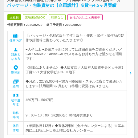
大塚包装工業株式会社 | 大塚グループ｜業界TOPクラスの包材メーカー
パッケージ・包装資材の【企画設計】※賞与4.5ヶ月実績
正社員
業種未経験OK
転勤なし
女性のおしごと掲載中
情報更新日：2026/02/20
終了予定日：
2026/08/20
【パッケージ・包材の設計です】設計・作図・試作・試作品の製
作や評価等に携わっていただきます◎
仕事内容
■大卒以上 ■必須スキルに関しては詳細画面をご確認ください／
CAD-MARKV・ArtiosCADのスキルをお持ちの方は活かせる環境
対象と
です！
なる方
《転勤はありません》 ◆大阪支店／大阪府大阪市中央区大手通3
丁目2-21 大塚化学ビル3F ※地下…
勤務地
◆月給：22万5,000円～30万円※経験・スキルに応じて優遇いた
します※試用期間3ヶ月あり（待遇に変更はありません…
給与
450万円～564万円
初年度
年収
勤務
9：00～18：00（休憩60分）時間外労働あり
時間
＜年間休日112日＞◆週休2日制（会社カレンダーによる）※基本
休日
休暇
的に土日祝は休日※土曜は会社カレンダー…