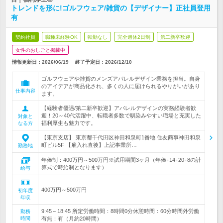
トレンドを形に!ゴルフウェア/雑貨の【デザイナー】正社員登用
有
契約社員
職種未経験OK
転勤なし
完全週休2日制
第二新卒歓迎
女性のおしごと掲載中
情報更新日：2026/06/19
終了予定日：
2026/12/10
ゴルフウェアや雑貨のメンズアパレルデザイン業務を担当。自身
のアイデアが商品化され、多くの人に届けられるやりがいがあり
仕事内容
ます。
【経験者優遇/第二新卒歓迎】アパレルデザインの実務経験者歓
迎！20～40代活躍中、転職者多数で馴染みやすい職場と充実した
対象と
福利厚生も魅力です。
なる方
【東京支店】 東京都千代田区神田和泉町1番地 住友商事神田和泉
町ビル5F 【雇入れ直後】上記事業所…
勤務地
年俸制：400万円～500万円※試用期間3ヶ月（年俸÷14÷20÷8の計
算式で時給制となります）
給与
400万円～500万円
初年度
年収
9:45～18:45 所定労働時間：8時間0分休憩時間：60分時間外労働
勤務
時間
有無：有（月約20時間）