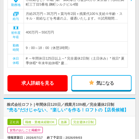
町三丁目5番地 麹町シルクビル4階
勤務地
月給25万円～35万円＋賞与年2回＋残業代100％支給※年齢・ス
キル・前給などを考慮の上、優遇いたします。※試用期間…
給与
400万円～550万円
初年度
年収
勤務
9：00～18：00（休憩1時間）
時間
# ～年間休日125日以上～* 完全週休2日制（土日休み）* 祝日* 夏
休日
休暇
季休暇* 年末年始休暇* 慶…
求人詳細を見る
気になる
株式会社ロフト | 年間休日120日／残業月10h程／完全週休2日制
”売る”だけじゃない、”楽しい”を作る！ロフトの【店長候補】
正社員
職種・業種未経験OK
急募
完全週休2日制
女性のおしごと掲載中
情報更新日：2026/07/17
終了予定日：
2026/09/03