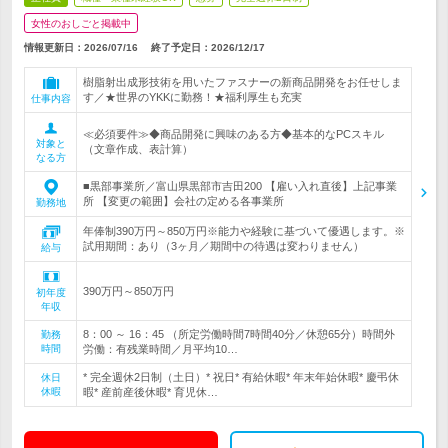
女性のおしごと掲載中
情報更新日：2026/07/16
終了予定日：
2026/12/17
樹脂射出成形技術を用いたファスナーの新商品開発をお任せしま
す／★世界のYKKに勤務！★福利厚生も充実
仕事内容
≪必須要件≫◆商品開発に興味のある方◆基本的なPCスキル
対象と
（文章作成、表計算）
なる方
■黒部事業所／富山県黒部市吉田200 【雇い入れ直後】上記事業
所 【変更の範囲】会社の定める各事業所
勤務地
年俸制390万円～850万円※能力や経験に基づいて優遇します。※
試用期間：あり（3ヶ月／期間中の待遇は変わりません）
給与
390万円～850万円
初年度
年収
8：00 ～ 16：45 （所定労働時間7時間40分／休憩65分）時間外
勤務
時間
労働：有残業時間／月平均10…
* 完全週休2日制（土日）* 祝日* 有給休暇* 年末年始休暇* 慶弔休
休日
休暇
暇* 産前産後休暇* 育児休…