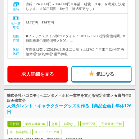
月給：243,000円～384,000円※年齢・経験・スキルを考慮し決定
します。※試用期間：6か月（待遇変更なし）
給与
364万円～576万円
初年度
年収
■フレックスタイム制コアタイム：10:00～16:00標準労働時間／8
勤務
時間
時間標準労働時間帯／9:00～…
年間休日数：125日完全週休二日制（土日祝）* 年末年始休暇* 有
休日
休暇
給休暇* 病気休暇* 慶弔休暇
求人詳細を見る
気になる
株式会社ハゴロモ | ＜エンタメ・ホビー業界を支える安定企業＞★賞与年3
回★残業少
人気タレント・キャラクターグッズを作る【商品企画】年休126
日
正社員
業種未経験OK
急募
転勤なし
学歴不問
完全週休2日制
第二新卒歓迎
リモートワーク可