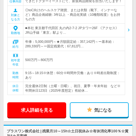
てきたドクターイーストにて、新規商品開発を担当いたします！
仕事内容
◎toC向けのヘルスケア雑貨、または衣類（靴下、インナーな
ど）商品企画経験: 3年以上 ・商品化実績（10種類程度）をお持
対象と
ちの方
なる方
■本社 東京都千代田区 丸の内2-7-2 JPタワー26F 《アクセス》
JR山手線「東京」駅より…
勤務地
年俸：5,000,000円～★月額固定給：357,142円～ー基本給：
289,330円～ー固定残業代：67,812円…
給与
500万円～800万円
初年度
年収
9:15～18:15※休憩：60分※時間外労働：あり※時差出勤制度：
勤務
時間
あり
完全週休2日制（土曜・日曜）、祝日、夏季・年末年始 など※
休日
休暇
年間休日123日（2025年度想定）有給休…
求人詳細を見る
気になる
プラスワン株式会社 | 残業月10～15h☆土日祝休み☆有休消化率100％☆賞