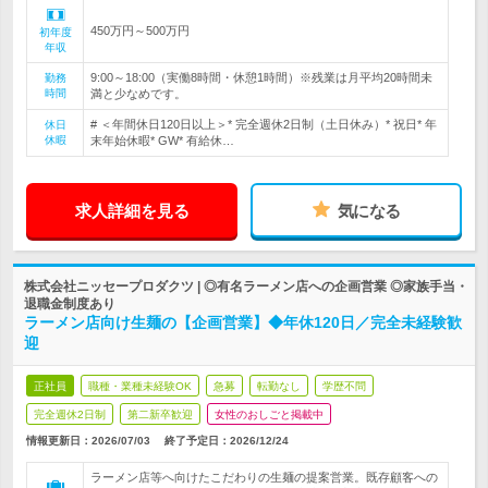
450万円～500万円
初年度
年収
9:00～18:00（実働8時間・休憩1時間）※残業は月平均20時間未
勤務
時間
満と少なめです。
# ＜年間休日120日以上＞* 完全週休2日制（土日休み）* 祝日* 年
休日
休暇
末年始休暇* GW* 有給休…
求人詳細を見る
気になる
株式会社ニッセープロダクツ | ◎有名ラーメン店への企画営業 ◎家族手当・
退職金制度あり
ラーメン店向け生麺の【企画営業】◆年休120日／完全未経験歓
迎
正社員
職種・業種未経験OK
急募
転勤なし
学歴不問
完全週休2日制
第二新卒歓迎
女性のおしごと掲載中
情報更新日：2026/07/03
終了予定日：
2026/12/24
ラーメン店等へ向けたこだわりの生麺の提案営業。既存顧客への