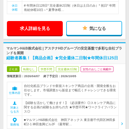
# 年間休日128日* 完全週休2日制（休日は土日のみ）* 祝日* 年間
休日
休暇
有給休暇10日～* 夏季休暇…
求人詳細を見る
気になる
マルマンH&B株式会社 | アステナHDグループの安定基盤で多彩な自社ブラ
ンドを展開
経験者募集！【商品企画】★完全週休二日制★年間休日125日
正社員
転勤なし
学歴不問
完全週休2日制
女性のおしごと掲載中
情報更新日：2026/04/07
終了予定日：
2026/10/05
自社化粧品ブランドや新規スキンケア商品の企画・開発全般をお
任せします。市場調査から販促まで幅広くチャレンジできる環境
仕事内容
です。
【経験を活かして働けます！】《必須要件》◎スキンケア商品に
関する企画の経験をお持ちの方 ★学歴不問★ワークライフバラン
対象と
ス◎
なる方
■マルマンH&B株式会社 神田アネックス 東京都千代田区神田多
町2-1 神田進興ビル2F 《最寄駅…
勤務地