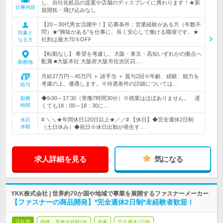
し、自社化粧品の提案や店舗のディスプレイに携わります！★新
仕事内容
規開拓・飛び込みなし
【20～30代男女活躍中！】応募条件：営業経験がある方（年数不
問）★"興味がある"を仕事に、長く安心して働ける職場です。★
対象と
社割は最大70％OFF
なる方
【転勤なし】 希望を考慮し、大阪・東京・高知いずれかの拠点へ
配属 ■大阪本社 大阪府大阪市住吉区苅…
勤務地
月給27万円～45万円 ＋ 諸手当 ＋ 賞与2回※年齢、経験、能力を
考慮の上、優遇します。※待遇条件の詳細については…
給与
◆9:00～17:30（実働7時間30分）※残業はほぼありません。 遅
勤務
時間
くても18：00～18：30に…
# ＼＼★年間休日120日以上★／／# 【休日】◆完全週休2日制
休日
休暇
（土日休み）◆祝日※休日出勤が発生す…
求人詳細を見る
気になる
YKK株式会社 | 世界約70か国や地域で事業を展開するファスナーメーカー
【ファスナーの商品開発】*完全週休2日制*未経験者歓迎！
正社員
職種・業種未経験OK
急募
完全週休2日制