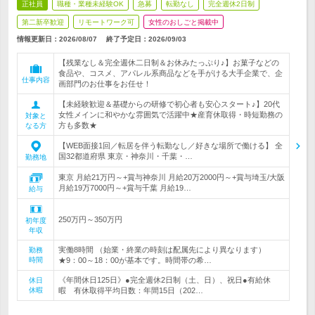
正社員
職種・業種未経験OK
急募
転勤なし
完全週休2日制
第二新卒歓迎
リモートワーク可
女性のおしごと掲載中
情報更新日：2026/08/07
終了予定日：
2026/09/03
【残業なし＆完全週休二日制＆お休みたっぷり♪】お菓子などの
食品や、コスメ、アパレル系商品などを手がける大手企業で、企
仕事内容
画部門のお仕事をお任せ！
【未経験歓迎＆基礎からの研修で初心者も安心スタート♪】20代
女性メインに和やかな雰囲気で活躍中★産育休取得・時短勤務の
対象と
方も多数★
なる方
【WEB面接1回／転居を伴う転勤なし／好きな場所で働ける】 全
国32都道府県 東京・神奈川・千葉・…
勤務地
東京 月給21万円～+賞与神奈川 月給20万2000円～+賞与埼玉/大阪
月給19万7000円～+賞与千葉 月給19…
給与
250万円～350万円
初年度
年収
実働8時間 （始業・終業の時刻は配属先により異なります）
勤務
時間
★9：00～18：00が基本です。時間帯の希…
《年間休日125日》●完全週休2日制（土、日）、祝日●有給休
休日
休暇
暇 有休取得平均日数：年間15日（202…