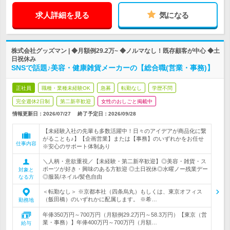
求人詳細を見る
気になる
株式会社グッズマン | ◆月額例29.2万~ ◆ノルマなし！既存顧客が中心 ◆土
日祝休み
SNSで話題♪美容・健康雑貨メーカーの【総合職(営業・事務)】
正社員
職種・業種未経験OK
急募
転勤なし
学歴不問
完全週休2日制
第二新卒歓迎
女性のおしごと掲載中
情報更新日：2026/07/27
終了予定日：
2026/09/28
【未経験入社の先輩も多数活躍中！日々のアイデアが商品化に繋
がることも♪】【企画営業】または【事務】のいずれかをお任せ
仕事内容
※安心のサポート体制あり
＼人柄・意欲重視／【未経験・第二新卒歓迎】◎美容・雑貨・ス
ポーツが好き・興味のある方歓迎 ◎土日祝休◎水曜ノー残業デー
対象と
◎服装/ネイル/髪色自由
なる方
＜転勤なし＞ ※京都本社（四条烏丸）もしくは、東京オフィス
（飯田橋）のいずれかに配属します。 ※希…
勤務地
年俸350万円～700万円（月額例29.2万円～58.3万円）【東京（営
業・事務）】年俸400万円～700万円（月額…
給与