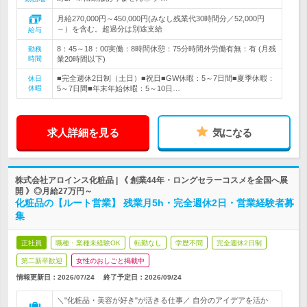
月給270,000円～450,000円(みなし残業代30時間分／52,000円
～）を含む。超過分は別途支給
給与
8：45～18：00実働：8時間休憩：75分時間外労働有無：有 (月残
勤務
時間
業20時間以下)
■完全週休2日制（土日）■祝日■GW休暇：5～7日間■夏季休暇：
休日
休暇
5～7日間■年末年始休暇：5～10日…
求人詳細を見る
気になる
株式会社アロインス化粧品 | 《 創業44年・ロングセラーコスメを全国へ展
開 》◎月給27万円～
化粧品の【ルート営業】 残業月5h・完全週休2日・営業経験者募
集
正社員
職種・業種未経験OK
転勤なし
学歴不問
完全週休2日制
第二新卒歓迎
女性のおしごと掲載中
情報更新日：2026/07/24
終了予定日：
2026/09/24
＼"化粧品・美容が好き"が活きる仕事／ 自分のアイデアを活か