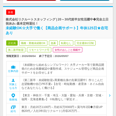
新着
株式会社リクルートスタッフィング | 20～30代前半女性活躍中◆完全土日
祝休み♪基本定時退社！
未経験OK☆大手で働く【商品企画サポート】年休125日★在宅
あり
正社員
職種・業種未経験OK
急募
転勤なし
完全週休2日制
第二新卒歓迎
リモートワーク可
女性のおしごと掲載中
情報更新日：2026/08/04
終了予定日：
2026/09/07
《未経験から始めるシンプルワーク》大手メーカー等で新商品開
発のため企画書確認や書類作成、スケジュール管理など商品企画
仕事内容
サポートをお任せします
《第二新卒・未経験歓迎♪異業種出身の先輩活躍中》作りこんだ
志望動機や自己PR不要♪【在宅・時短勤務・産育休・ネイル自由
対象と
などあなたらしく働ける】
なる方
【東京・神奈川・千葉・埼玉・大阪・愛知・兵庫・京都・宮城・
福岡・北海道募集♪】 ※転勤なし！駅近オ…
勤務地
東京：月給20万1100円～月給32万8300円＋賞与年2回◆月収UP
例20代／入社3年目(リクルート)月収20万円…
給与