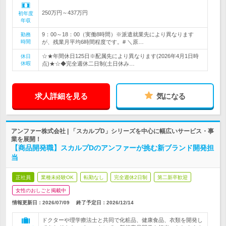
250万円～437万円
初年度
年収
9：00～18：00（実働8時間）※派遣就業先により異なります
勤務
時間
が、残業月平均6時間程度です。# ＼原…
☆★年間休日125日※配属先により異なります(2026年4月1日時
休日
休暇
点)★☆◆完全週休二日制(土日休み…
求人詳細を見る
気になる
アンファー株式会社 | 「スカルプD」シリーズを中心に幅広いサービス・事
業を展開！
【商品開発職】スカルプDのアンファーが挑む新ブランド開発担
当
正社員
業種未経験OK
転勤なし
完全週休2日制
第二新卒歓迎
女性のおしごと掲載中
情報更新日：2026/07/09
終了予定日：
2026/12/14
ドクターや理学療法士と共同で化粧品、健康食品、衣類を開発し