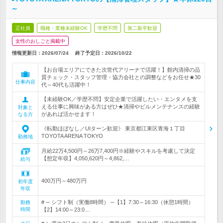
～
正社員
職種・業種未経験OK
学歴不問
第二新卒歓迎
女性のおしごと掲載中
情報更新日：2026/07/24
終了予定日：
2026/10/22
【お台場エリアにできた次世代アリーナで活躍！】館内清掃の品
質チェック・スタッフ管理・協力会社との調整などをお任せ★30
仕事内容
代～40代も活躍中！
【未経験OK／学歴不問】安定企業で活躍したい・エンタメを支
える仕事に興味がある方はぜひ★清掃やビルメンテナンスの経験
対象と
があれば活かせます！
なる方
《転勤ほぼなし／UIターン歓迎》 東京都江東区青海１丁目
TOYOTA ARENA TOKYO
勤務地
月給22万4,500円～26万7,400円※経験やスキルを考慮して決定
【想定年収】4,050,620円～4,862,…
給与
400万円～480万円
初年度
年収
# ─ シフト制（実働8時間） ─【1】7:30～16:30（休憩1時間）
勤務
時間
【2】14:00～23:0…