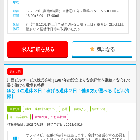
年収
シフト制（実働8時間）※休憩60分＜勤務パターン＞■7:00～
勤務
時間
16:00■8:00～17:00■6:…
# 【年休120日以上】* 完全週休2日制（土日）※月1～2回休日出
休日
休暇
勤あり／振替休日等を取得いただき…
求人詳細を見る
気になる
残り3日
川面ビルサービス株式会社 | 1987年の設立より安定経営を継続／安心して
長く働ける環境も整備
ゆとりの週休３日！稼げる週休２日！働き方が選べる【ビル清
掃】
正社員
職種・業種未経験OK
急募
転勤なし
学歴不問
第二新卒歓迎
女性のおしごと掲載中
情報更新日：2026/07/15
終了予定日：
2026/08/10
オフィスビル全般の清掃を担当します。余計な会話をする必要も
なく、じっくり淡々と取り組める仕事です。導入研修とOJTでス