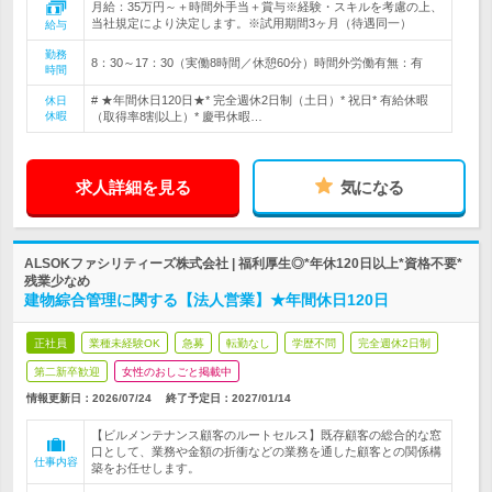
月給：35万円～＋時間外手当＋賞与※経験・スキルを考慮の上、
当社規定により決定します。※試用期間3ヶ月（待遇同一）
給与
勤務
8：30～17：30（実働8時間／休憩60分）時間外労働有無：有
時間
# ★年間休日120日★* 完全週休2日制（土日）* 祝日* 有給休暇
休日
休暇
（取得率8割以上）* 慶弔休暇…
求人詳細を見る
気になる
ALSOKファシリティーズ株式会社 | 福利厚生◎*年休120日以上*資格不要*
残業少なめ
建物綜合管理に関する【法人営業】★年間休日120日
正社員
業種未経験OK
急募
転勤なし
学歴不問
完全週休2日制
第二新卒歓迎
女性のおしごと掲載中
情報更新日：2026/07/24
終了予定日：
2027/01/14
【ビルメンテナンス顧客のルートセルス】既存顧客の総合的な窓
口として、業務や金額の折衝などの業務を通した顧客との関係構
仕事内容
築をお任せします。