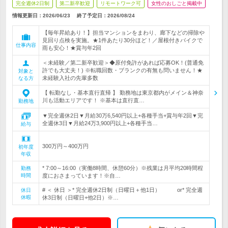
完全週休2日制
第二新卒歓迎
リモートワーク可
女性のおしごと掲載中
情報更新日：2026/06/23
終了予定日：
2026/08/24
【毎年昇給あり！】担当マンションをまわり、廊下などの掃除や
見回り点検を実施。★1件あたり30分ほど！／屋根付きバイクで
仕事内容
雨も安心！★賞与年2回
＜未経験／第二新卒歓迎＞◆原付免許があれば応募OK！(普通免
許でも大丈夫！) ※転職回数・ブランクの有無も問いません！★
対象と
未経験入社の先輩多数
なる方
【 転勤なし・基本直行直帰 】 勤務地は東京都内がメイン＆神奈
川も活動エリアです！ ※基本は直行直…
勤務地
▼完全週休2日▼月給30万6,540円以上+各種手当+賞与年2回▼完
全週休3日▼月給24万3,900円以上+各種手当…
給与
300万円～400万円
初年度
年収
* 7:00～16:00（実働8時間、休憩60分）※残業は月平均20時間程
勤務
時間
度におさまっています！※自…
# ＜ 休日 ＞* 完全週休2日制（日曜日＋他1日） or* 完全週
休日
休暇
休3日制（日曜日+他2日）※…