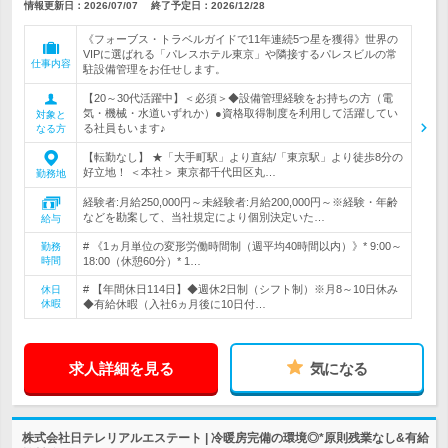
情報更新日：2026/07/07
終了予定日：
2026/12/28
《フォーブス・トラベルガイドで11年連続5つ星を獲得》世界の
VIPに選ばれる「パレスホテル東京」や隣接するパレスビルの常
仕事内容
駐設備管理をお任せします。
【20～30代活躍中】＜必須＞◆設備管理経験をお持ちの方（電
気・機械・水道いずれか）●資格取得制度を利用して活躍してい
対象と
る社員もいます♪
なる方
【転勤なし】 ★「大手町駅」より直結/「東京駅」より徒歩8分の
好立地！ ＜本社＞ 東京都千代田区丸…
勤務地
経験者:月給250,000円～未経験者:月給200,000円～※経験・年齢
などを勘案して、当社規定により個別決定いた…
給与
# 《1ヵ月単位の変形労働時間制（週平均40時間以内）》* 9:00～
勤務
時間
18:00（休憩60分）* 1…
# 【年間休日114日】◆週休2日制（シフト制）※月8～10日休み
休日
休暇
◆有給休暇（入社6ヵ月後に10日付…
求人詳細を見る
気になる
株式会社日テレリアルエステート | 冷暖房完備の環境◎*原則残業なし&有給