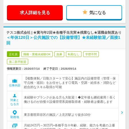
求人詳細を見る
気になる
テスコ株式会社 | ★賞与年2回★各種手当充実★残業なし★退職金制度あり
＜年休120日＞公共施設での【設備管理】★未経験歓迎／面接1
回
正社員
職種・業種未経験OK
急募
転勤なし
学歴不問
第二新卒歓迎
情報更新日：2026/07/14
終了予定日：
2026/09/14
【複数体制／日勤スタートで安心】施設内の設備管理（管理・保
守点検・巡回）をお任せします◎電気・空調・給排水・消防など
仕事内容
総合的なスキル取得が可能
未経験やブランクがある方も大歓迎！◆定年後も継続雇用！長く
対象と
働けるのが自慢※設備管理系資格取得者・経験者は優遇します
なる方
東京都世田谷区の施設／上北沢駅より徒歩10分
勤務地
月給24万円～30万円+各種手当※年齢、経験、能力を考慮の上優