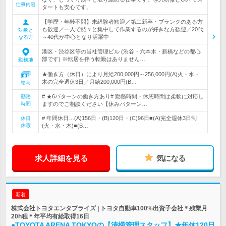
仕事内容
タートも安心です。
【学歴・年齢不問】未経験者歓迎／第二新卒・ブランクのある方
も歓迎／一人で黙々と集中して作業するのが好きな方歓迎／20代
対象と
～40代が中心となり活躍中
なる方
港区・渋谷区等の当社管理ビル (渋谷・六本木・新橋などの都心
部です) ※転居を伴う転勤はありません…
勤務地
★働き方（休日）により月給200,000円～256,000円(A)火・水・
木の完全週休3日／月給200,000円(B…
給与
# ★6パターンの働き方あり# 勤務時間・休憩時間は柔軟に対応し
勤務
時間
ますのでご相談ください【休みパターン…
# 年間休日…(A)156日・(B)120日・(C)96日■(A)完全週休3日制
休日
休暇
(火・水・木)■(B…
求人詳細を見る
気になる
新着
株式会社トヨタエンタプライズ | トヨタ自動車100%出資子会社＊残業月
20h程＊年平均有給取得16日
●TOYOTA ARENA TOKYOの【清掃管理スタッフ】★年休120日