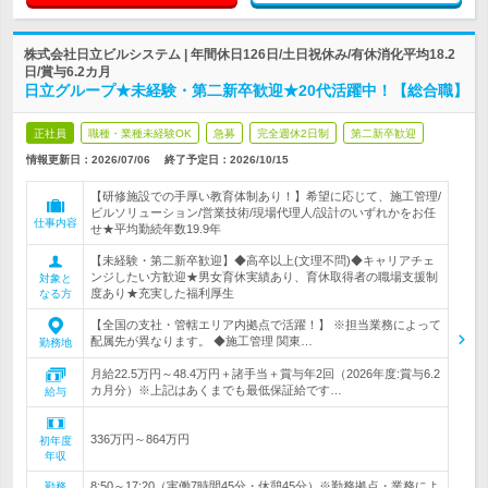
株式会社日立ビルシステム | 年間休日126日/土日祝休み/有休消化平均18.2
日/賞与6.2カ月
日立グループ★未経験・第二新卒歓迎★20代活躍中！【総合職】
正社員
職種・業種未経験OK
急募
完全週休2日制
第二新卒歓迎
情報更新日：2026/07/06
終了予定日：
2026/10/15
【研修施設での手厚い教育体制あり！】希望に応じて、施工管理/
ビルソリューション/営業技術/現場代理人/設計のいずれかをお任
仕事内容
せ★平均勤続年数19.9年
【未経験・第二新卒歓迎】◆高卒以上(文理不問)◆キャリアチェ
ンジしたい方歓迎★男女育休実績あり、育休取得者の職場支援制
対象と
度あり★充実した福利厚生
なる方
【全国の支社・管轄エリア内拠点で活躍！】 ※担当業務によって
配属先が異なります。 ◆施工管理 関東…
勤務地
月給22.5万円～48.4万円＋諸手当＋賞与年2回（2026年度:賞与6.2
カ月分）※上記はあくまでも最低保証給です…
給与
336万円～864万円
初年度
年収
8:50～17:20（実働7時間45分・休憩45分）※勤務拠点・業務によ
勤務