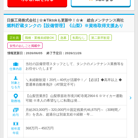
日振工発株式会社 | ☆★Tiktokも更新中！☆★ 総合メンテナンス商社
燃料貯蔵タンクの【設備管理】《山梨》※資格取得支援あり
正社員
職種・業種未経験OK
急募
転勤なし
第二新卒歓迎
女性のおしごと掲載中
情報更新日：2026/06/05
終了予定日：
2026/11/26
当社の設備管理スタッフとして、タンクのメンテナンス業務等を
お任せいたします
仕事内容
＼未経験歓迎！20代～40代が活躍中！／【必須】◆高卒以上 ◆
対象と
普通車自動車免許（AT限定不可）
なる方
【山梨営業所】 山梨県笛吹市境川町寺尾2964-6 ※マイカー通勤
可能 ※本人の希望なしに転勤は発…
勤務地
月給263,000円～320,000円※固定残業代46,875円～（30時間／
月）を含み、超過分は別途支給※経験・年…
給与
368万円～450万円
初年度
年収