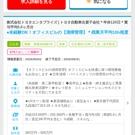
求人詳細を見る
気になる
株式会社トヨタエンタプライズ | トヨタ自動車出資子会社＊年休120日＊賞
与平均5.0ヶ月分
●未経験OK！オフィスビルの【清掃管理】＊残業月平均10h程度
正社員
職種・業種未経験OK
急募
完全週休2日制
第二新卒歓迎
女性のおしごと掲載中
情報更新日：2026/06/02
終了予定日：
2026/08/31
【オフィスビルの清掃管理】オフィスビルを快適に保つ環境整備
をお任せします ★日常清掃・パートスタッフの管理等が中心です
仕事内容
《未経験・第二新卒歓迎 》◆高卒以上★飲食・紳士服店など異業
種出身者活躍中！★キレイ好き、コミュニケーションやホスピタ
対象と
リティを大切にできる方
なる方
★U/Iターン歓迎 ★家賃補助あり（規定あり） ■東京都千代田区
九段南2丁目3-18 トヨタ九段ビ…
勤務地
月給224,500円～292,300円＋各種手当＋賞与年2回（実績5.0ヶ月
分／直近3年平均を含む）※経験、スキルな…
給与
383万円～505万円
初年度