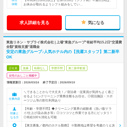
【年間休日120日以上】公休/月10日（シフト制）※週2日間は、
休日
休暇
お休みが取れるようシフト組みをしてい…
求人詳細を見る
気になる
東急リネン・サプライ株式会社 | 上場*東急グループ*有給平均15.2日*交通費
全額*資格支援*退職金
安定の東急グループ♪人気ホテル内の【洗濯スタッフ】第二新卒
OK
正社員
急募
転勤なし
学歴不問
第二新卒歓迎
女性のおしごと掲載中
情報更新日：2026/03/24
終了予定日：
2026/09/10
＼できることからで大丈夫！／宿泊者・従業員が気持ちよく過ご
せるように♪クリーニング業務全般をお任せ。◎宿泊施設・スポ
仕事内容
ーツジム等の割引利用あり
【年齢・学歴不問】◆クリーニング業界の経験者（洗い場/ドラ
イ/仕上げ/染み抜き等）◎コツコツと作業できる方にピッタリ！
対象と
◎有給100％消化も可能
なる方
【東京募集／都内のホテル勤務】 ※勤務地は希望を考慮のうえ決