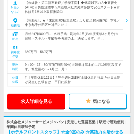
【未経験・第二新卒歓迎／学歴不問】◆45歳以下の方◆要普免
(AT可)☆男性活躍中☆未経験入社の先輩多数で安心スタート★有
対象と
休は月1日以上取得推奨◎
なる方
【転勤なし ★「末広町駅/秋葉原駅」より徒歩10分圏内】 本社／
東京都千代田区外神田2-15-2…
勤務地
月給24万5000円～+各種手当+ 賞与年2回(昨年度実績3ヶ月分)※
経験・スキル・年齢等を考慮の上、決定します。※…
給与
350万円～560万円
初年度
年収
9：00～17：30(実働7時間40分)※残業は基本的に月10時間程度で
勤務
時間
す。繁忙期の3～4月は、月3…
# 【年間休日122日】* 完全週休2日制(土日休み)* 祝日┗休日出勤
休日
休暇
が発生した場合は、平日に振替…
求人詳細を見る
気になる
株式会社メジャーサービスジャパン | 安定した運営基盤｜駅近で通勤便利｜
年間休日増加予定
【ホテルフロントスタッフ】☆全9室のみ ☆英語力を活かせる