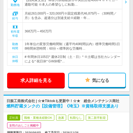
【西関東支店】 神奈川県相模原市中央区田名4000-4 ※マイカー
通勤可能 ※本人の希望なしに転勤…
勤務地
月給263,000円～320,000円※固定残業代46,875円～（30時間／
月）を含み、超過分は別途支給※経験・年…
給与
368万円～450万円
初年度
年収
1年単位の変形労働時間制（週平均40時間以内）標準労働時間1日
勤務
時間
8時間休憩時間：60分＜標準的な労働時…
# 年間休日105日* 週休2日制（土・日）* ※土曜は当社カレンダー
休日
休暇
による* 祝日休* GW休暇*…
求人詳細を見る
気になる
日振工発株式会社 | ☆★Tiktokも更新中！☆★ 総合メンテナンス商社
燃料貯蔵タンクの【設備管理】《埼玉》※資格取得支援あり
正社員
職種・業種未経験OK
急募
転勤なし
第二新卒歓迎
女性のおしごと掲載中
情報更新日：2026/06/05
終了予定日：
2026/11/26