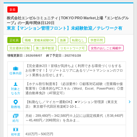
新着
株式会社エンゼルコミュニティ | TOKYO PRO Market上場『エンゼルグル
ープ』の一員/年間休日120日
東京【マンション管理フロント】未経験歓迎／テレワーク有
正社員
職種・業種未経験OK
急募
転勤なし
学歴不問
完全週休2日制
第二新卒歓迎
リモートワーク可
女性のおしごと掲載中
情報更新日：2026/08/07
終了予定日：
2027/01/28
【完全週休2日！皆様が気持ちよく利用できる環境づくりをする
お仕事です！】リゾートエリアにあるリゾートマンションのフロ
仕事内容
ント業務をお任せします。
【ホテル割引制度有】《必須要件》◎顧客対応経験（営業職や接
客業等）◎基本的なPCスキル（Word、Excel、PowerPoint）◎普
対象と
通自動車免許（AT限定可）
なる方
【転勤なし／マイカー通勤OK】 ■マンション管理課（東京支
店） 東京都千代田区有楽町2-10-1…
勤務地
月給：289,480円～342,580円※上記には固定残業代（月38,440円
～45,480円／20時間分）を含みま…
給与
410万円～500万円
初年度