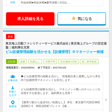
休暇
年始休暇■有給休暇■慶弔休暇☆5日以…
求人詳細を見る
気になる
新着
東京海上日動ファシリティーサービス株式会社 | 東京海上グループの安定基
盤｜福利厚生充実
ビル設備管理経験を活かせる【設備管理】※マネージャー候補
正社員
急募
転勤なし
学歴不問
完全週休2日制
第二新卒歓迎
情報更新日：2026/08/04
終了予定日：
2027/01/25
◆ビル設備管理の経験を活かし、現場責任者と連携しながら本社
内で設備管理マネジメントを担当します。
仕事内容
ビル設備管理の経験を活かし、マネジメント職へのチャレンジを
対象と
目指す方を歓迎します。福利厚生も充実！
なる方
【最寄り駅から徒歩5分／転勤なし】 本社：東京都千代田区神田
須田町1-9 神田須田町プレイス 【雇…
勤務地