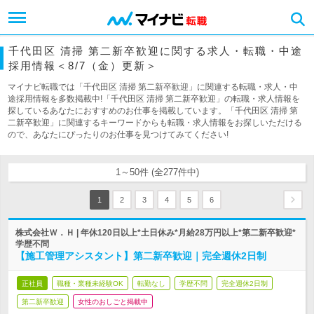
千代田区 清掃 第二新卒歓迎に関する求人・転職・中途
採用情報＜8/7（金）更新＞
マイナビ転職では「千代田区 清掃 第二新卒歓迎」に関連する転職・求人・中
途採用情報を多数掲載中!「千代田区 清掃 第二新卒歓迎」の転職・求人情報を
探しているあなたにおすすめのお仕事を掲載しています。「千代田区 清掃 第
二新卒歓迎」に関連するキーワードからも転職・求人情報をお探しいただける
ので、あなたにぴったりのお仕事を見つけてみてください!
1～50件 (全277件中)
1
2
3
4
5
6
株式会社Ｗ．Ｈ | 年休120日以上*土日休み*月給28万円以上*第二新卒歓迎*
学歴不問
【施工管理アシスタント】第二新卒歓迎｜完全週休2日制
正社員
職種・業種未経験OK
転勤なし
学歴不問
完全週休2日制
第二新卒歓迎
女性のおしごと掲載中