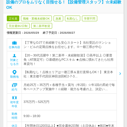
設備のプロをムリなく目指せる！【設備管理スタッフ】☆未経験
OK
正社員
職種・業種未経験OK
急募
転勤なし
学歴不問
完全週休2日制
第二新卒歓迎
情報更新日：2026/05/29
終了予定日：
2026/08/27
【丁寧なOJTで未経験でも安心スタート】当社受託のマンショ
ン・ビルの定期点検をお任せします。※一都三県が中心
仕事内容
【20～30代活躍中！第二新卒・未経験歓迎】◎高卒以上 ◎要普
免（AT限定可）◎基礎的なPCスキル ★点検に慣れてきたら社用
対象と
車貸与！
なる方
【転勤なし！点検エリアは一都三県＆直行直帰もOK！】 東京本
社：東京都千代田区神田須田町2-7-3…
勤務地
月給25万～35万円＋各種手当＋賞与（年2回）☆年1回の昇給で毎
年ベースアップ実施中！☆経験・能力を考慮の上、決定い…
給与
375万円～525万円
初年度
年収
勤務
9:00～18:00
時間
【年間休日120日以上】■完全週休2日制（土日休み）■祝日■年末
休日