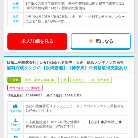
1年単位の変形労働時間制（週平均40時間以内）標準労働時間1日
勤務
時間
8時間休憩時間：60分＜標準的な労働時…
# 年間休日105日* 週休2日制（土・日）* ※土曜は当社カレンダー
休日
休暇
による* 祝日休* GW休暇*…
求人詳細を見る
気になる
日振工発株式会社 | ☆★Tiktokも更新中！☆★ 総合メンテナンス商社
燃料貯蔵タンクの【設備管理】《神奈川》※資格取得支援あり
正社員
職種・業種未経験OK
急募
転勤なし
第二新卒歓迎
女性のおしごと掲載中
情報更新日：2026/06/05
終了予定日：
2026/11/26
当社の設備管理スタッフとして、タンクのメンテナンス業務等を
お任せいたします
仕事内容
＼未経験歓迎！20代～40代が活躍中！／【必須】◆高卒以上 ◆
対象と
普通車自動車免許（AT限定不可）
なる方