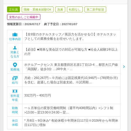
正社員
職種・業種未経験OK
急募
転勤なし
第二新卒歓迎
女性のおしごと掲載中
情報更新日：2026/07/17
終了予定日：
2027/01/07
【全9室のホテルスタッフ／英語力を活かせる◎】ホテルスタッ
フとしての業務全般をお任せいたします。
仕事内容
【必須】■簡単な英会話での対応が可能な方 ■社会人経験1年以上
対象と
の方
なる方
ホテルアークセンス 東京都墨田区石原1丁目13‐4 …都営大江戸線
「両国駅」徒歩3分 …JR中央・…
勤務地
月給：260,267円～※月給には固定残業代10,946円～(7時間分/月)
を含む。超過した場合は別途支給。※試用期…
給与
332万円～400万円
初年度
年収
一ヶ月単位の変形労働時間制（週平均40時間以内）<シフト制
勤務
時間
>13:00～翌13:00※24:00～翌…
* 月8日～9日休み* 有給休暇※年間休日117日※2026年から年間休
休日
休暇
日117日に増加