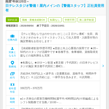
推奨*年休120日～
日テレスタジオ警備！屋内メインの【警備スタッフ】正社員登用
有
契約社員
職種・業種未経験OK
転勤なし
学歴不問
第二新卒歓迎
情報更新日：2026/08/04
終了予定日：
2026/10/01
【テレビ局ならではのやりがいがここに】日テレ番町・生田、両
スタジオのセキュリティスタッフとして出入管理・入館受付等の
仕事内容
施設警備をお任せします！
【未経験者歓迎/学歴不問】●意欲と向上心重視の採用です ★20～
50代のスタッフが活躍中です★各種手当、食事補助、資格取得支
対象と
援などの福利厚生も充実
なる方
★転勤なし ★UIターン歓迎 ●東京都（千代田区）の日本テレビス
タジオ施設 東京都千代田区二番町1…
勤務地
月給264,700円以上＋諸手当（交通費支給、資格手当、時間外手
当など）※上記月給には、一律手当を含みます。※試用期…
給与
330万円～370万円
初年度
年収
●1ヶ月単位の変形労働時間制(週平均 40時間以内)※班編成による
勤務
時間
シフト制勤務です当務／10:00～…