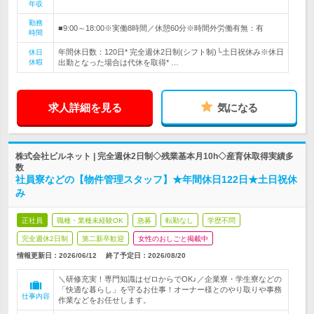
年収
勤務
■9:00～18:00※実働8時間／休憩60分※時間外労働有無：有
時間
年間休日数：120日* 完全週休2日制(シフト制)└土日祝休み※休日
休日
休暇
出勤となった場合は代休を取得* …
求人詳細を見る
気になる
株式会社ビルネット | 完全週休2日制◇残業基本月10h◇産育休取得実績多
数
社員寮などの【物件管理スタッフ】★年間休日122日★土日祝休
み
正社員
職種・業種未経験OK
急募
転勤なし
学歴不問
完全週休2日制
第二新卒歓迎
女性のおしごと掲載中
情報更新日：2026/06/12
終了予定日：
2026/08/20
＼研修充実！専門知識はゼロからでOK♪／企業寮・学生寮などの
「快適な暮らし」を守るお仕事！オーナー様とのやり取りや事務
仕事内容
作業などをお任せします。