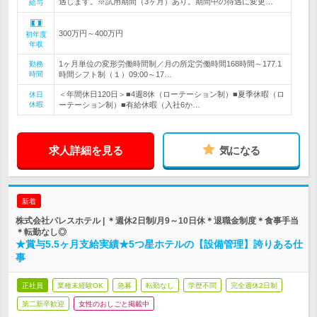
遇します。※試用期間（3ヶ月）あり。期間中の待遇に変更…
給与
300万円～400万円
初年度
年収
1ヶ月単位の変形労働時間制／月の所定労働時間168時間～177.1
勤務
時間
時間シフト制（１）09:00～17…
＜年間休日120日＞■4週8休（ローテーション制）■夏季休暇（ロ
休日
休暇
ーテーション制）■有給休暇（入社6か…
求人詳細を見る
気になる
新着
株式会社パレスホテル | ＊週休2日制/月9～10日休＊退職金制度＊食事手当
＊転勤なし◎
★賞与5.5ヶ月支給実績★5つ星ホテルの【設備管理】誇りある仕
事
正社員
業種未経験OK
急募
転勤なし
学歴不問
完全週休2日制
第二新卒歓迎
女性のおしごと掲載中