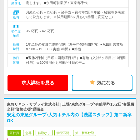
定します。 ■永田町営業所：東京都千代…
勤務地
月給25万円～28万円＋諸手当＋賞与年2回※年齢・経験等を考慮
して決定します。※試用期間3ヶ月あり(待遇に変更なし)
給与
350万円～425万円
初年度
年収
1年単位の変形労働時間制（週平均40時間以内）■永田町営業所
勤務
時間
8：00～19：00（実働8時間）■新宿…
■週休2日制（日曜＋固定曜日1日）■有給（入社6ヶ月目に10日間
休日
休暇
付与）☆100%消化も可能└社員の平…
求人詳細を見る
気になる
東急リネン・サプライ株式会社 | 上場*東急グループ*有給平均15.2日*交通費
全額*資格支援*退職金
安定の東急グループ♪人気ホテル内の【洗濯スタッフ】第二新卒
OK
正社員
急募
転勤なし
学歴不問
第二新卒歓迎