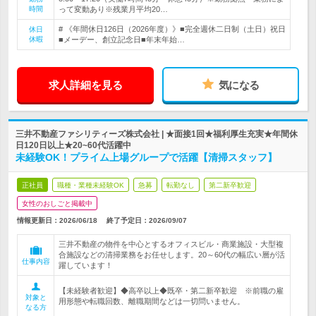
時間
って変動あり※残業月平均20…
# 《年間休日126日（2026年度）》■完全週休二日制（土日）祝日
休日
休暇
■メーデー、創立記念日■年末年始…
求人詳細を見る
気になる
三井不動産ファシリティーズ株式会社 | ★面接1回★福利厚生充実★年間休
日120日以上★20~60代活躍中
未経験OK！プライム上場グループで活躍【清掃スタッフ】
正社員
職種・業種未経験OK
急募
転勤なし
第二新卒歓迎
女性のおしごと掲載中
情報更新日：2026/06/18
終了予定日：
2026/09/07
三井不動産の物件を中心とするオフィスビル・商業施設・大型複
合施設などの清掃業務をお任せします。20～60代の幅広い層が活
仕事内容
躍しています！
【未経験者歓迎】◆高卒以上◆既卒・第二新卒歓迎 ※前職の雇
対象と
用形態や転職回数、離職期間などは一切問いません。
なる方