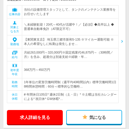
当社の設備管理スタッフとして、タンクのメンテナンス業務等を
お任せいたします
仕事内容
＼未経験歓迎！20代～40代が活躍中！／【必須】◆高卒以上 ◆
対象と
普通車自動車免許（AT限定不可）
なる方
【東関東支店】 埼玉県三郷市新和5-135 ※マイカー通勤可能 ※
本人の希望なしに転勤は発生しませ…
勤務地
月給263,000円～320,000円※固定残業代46,875円～（30時間／
月）を含み、超過分は別途支給※経験・年…
給与
368万円～450万円
初年度
年収
1年単位の変形労働時間制（週平均40時間以内）標準労働時間1日
勤務
時間
8時間休憩時間：60分＜標準的な労働時…
# 年間休日105日* 週休2日制（土・日）* ※土曜は当社カレンダー
休日
休暇
による* 祝日休* GW休暇*…
求人詳細を見る
気になる