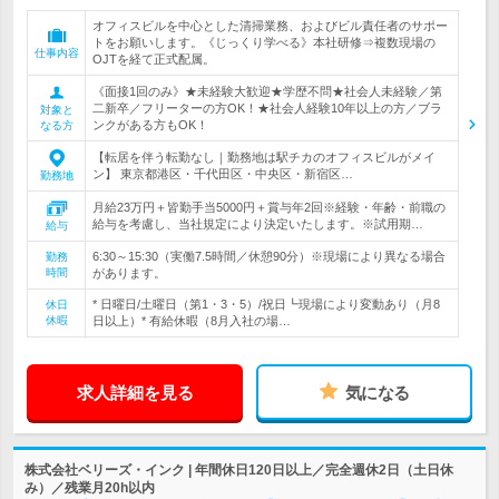
オフィスビルを中心とした清掃業務、およびビル責任者のサポー
トをお願いします。《じっくり学べる》本社研修⇒複数現場の
仕事内容
OJTを経て正式配属。
《面接1回のみ》★未経験大歓迎★学歴不問★社会人未経験／第
二新卒／フリーターの方OK！★社会人経験10年以上の方／ブラ
対象と
ンクがある方もOK！
なる方
【転居を伴う転勤なし｜勤務地は駅チカのオフィスビルがメイ
ン】 東京都港区・千代田区・中央区・新宿区…
勤務地
月給23万円＋皆勤手当5000円＋賞与年2回※経験・年齢・前職の
給与を考慮し、当社規定により決定いたします。※試用期…
給与
6:30～15:30（実働7.5時間／休憩90分）※現場により異なる場合
勤務
時間
があります。
* 日曜日/土曜日（第1・3・5）/祝日┗現場により変動あり（月8
休日
休暇
日以上）* 有給休暇（8月入社の場…
求人詳細を見る
気になる
株式会社ベリーズ・インク | 年間休日120日以上／完全週休2日（土日休
み）／残業月20h以内