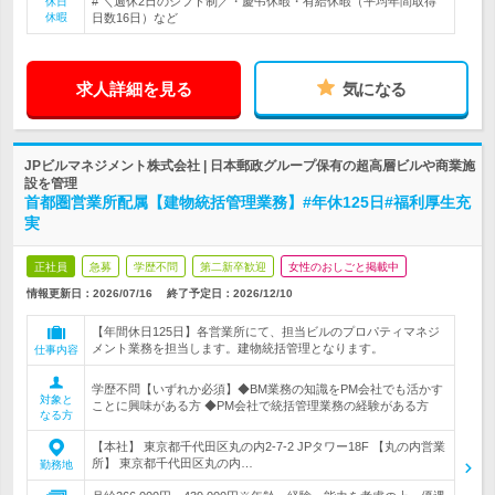
# ＼週休2日のシフト制／・慶弔休暇・有給休暇（平均年間取得
休日
休暇
日数16日）など
求人詳細を見る
気になる
JPビルマネジメント株式会社 | 日本郵政グループ保有の超高層ビルや商業施
設を管理
首都圏営業所配属【建物統括管理業務】#年休125日#福利厚生充
実
正社員
急募
学歴不問
第二新卒歓迎
女性のおしごと掲載中
情報更新日：2026/07/16
終了予定日：
2026/12/10
【年間休日125日】各営業所にて、担当ビルのプロパティマネジ
メント業務を担当します。建物統括管理となります。
仕事内容
学歴不問【いずれか必須】◆BM業務の知識をPM会社でも活かす
対象と
ことに興味がある方 ◆PM会社で統括管理業務の経験がある方
なる方
【本社】 東京都千代田区丸の内2-7-2 JPタワー18F 【丸の内営業
所】 東京都千代田区丸の内…
勤務地