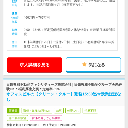
月給266,000円～439,000円※年齢、経験、能力を考慮の上、優遇
します。※試用期間6ヶ月（待遇変更なし）
給与
466万円～765万円
初年度
年収
9:00～17:45（所定労働時間8時間／休憩45分）※残業月15時間程
勤務
時間
度
# 【年間休日125日】* 週休2日制（土日祝）* 有給休暇* 年末年始
休日
休暇
休暇（12月31日～1月3日…
求人詳細を見る
気になる
日鉄興和不動産ファシリティーズ株式会社 | 日鉄興和不動産グループ★未経
験OK＊福利厚生充実＊定着率95%
オフィスビルの【クリーン・クルー】勤務15:30迄☆残業ほぼな
し
正社員
職種・業種未経験OK
急募
転勤なし
学歴不問
第二新卒歓迎
女性のおしごと掲載中
情報更新日：2026/06/19
終了予定日：
2026/08/20