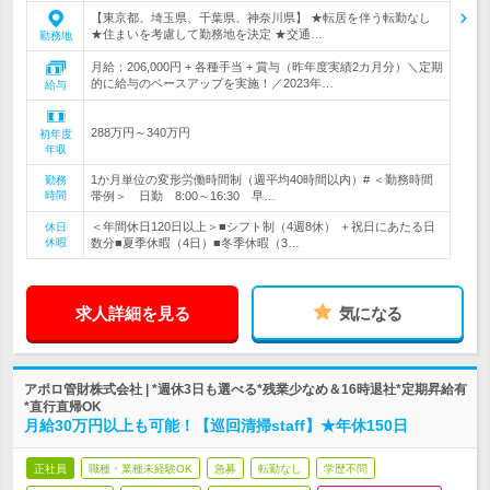
【東京都、埼玉県、千葉県、神奈川県】 ★転居を伴う転勤なし
★住まいを考慮して勤務地を決定 ★交通…
勤務地
月給：206,000円 + 各種手当 + 賞与（昨年度実績2カ月分）＼定期
的に給与のベースアップを実施！／2023年…
給与
288万円～340万円
初年度
年収
1か月単位の変形労働時間制（週平均40時間以内）# ＜勤務時間
勤務
時間
帯例＞ 日勤 8:00～16:30 早…
＜年間休日120日以上＞■シフト制（4週8休） ＋祝日にあたる日
休日
休暇
数分■夏季休暇（4日）■冬季休暇（3…
求人詳細を見る
気になる
アポロ管財株式会社 | *週休3日も選べる*残業少なめ＆16時退社*定期昇給有
*直行直帰OK
月給30万円以上も可能！【巡回清掃staff】★年休150日
正社員
職種・業種未経験OK
急募
転勤なし
学歴不問