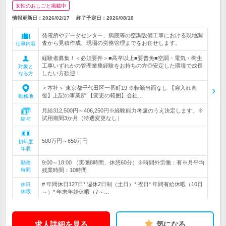
女性のおしごと掲載中
情報更新日：2026/02/17
終了予定日：
2026/08/10
発電所やデータセンター、病院等の空調設備工事における現地調
査から見積作成、現場の労務管理までをお任せします。
仕事内容
経験者募集！＜必須要件＞■高卒以上■要普免■空調・電気・衛生
工事いずれかの管理業務経験をお持ちの方◎安定した環境で成長
対象と
したい方歓迎！
なる方
＜本社＞ 東京都千代田区一番町19 ※転勤当面なし 【雇入れ直
後】上記の事業所 【変更の範囲】会社…
勤務地
月給312,500円～406,250円※経験能力考慮のうえ決定します。※
試用期間3か月（待遇変更なし）
給与
500万円～650万円
初年度
年収
9:00～18:00 （実働8時間、休憩60分）※時間外労働：有※月平均
勤務
時間
残業時間：10時間
# 年間休日127日* 週休2日制（土日）* 祝日* 年間有給休暇（10日
休日
休暇
～）* 年末年始休暇（7～…
求人詳細を見る
気になる