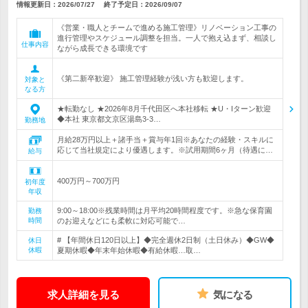
情報更新日：2026/07/27
終了予定日：
2026/09/07
《営業・職人とチームで進める施工管理》リノベーション工事の
進行管理やスケジュール調整を担当。一人で抱え込まず、相談し
仕事内容
ながら成長できる環境です
《第二新卒歓迎》 施工管理経験が浅い方も歓迎します。
対象と
なる方
★転勤なし ★2026年8月千代田区へ本社移転 ★U・Iターン歓迎
◆本社 東京都文京区湯島3-3…
勤務地
月給28万円以上＋諸手当＋賞与年1回※あなたの経験・スキルに
応じて当社規定により優遇します。※試用期間6ヶ月（待遇に…
給与
400万円～700万円
初年度
年収
9:00～18:00※残業時間は月平均20時間程度です。※急な保育園
勤務
時間
のお迎えなどにも柔軟に対応可能で…
# 【年間休日120日以上】◆完全週休2日制（土日休み）◆GW◆
休日
休暇
夏期休暇◆年末年始休暇◆有給休暇…取…
求人詳細を見る
気になる