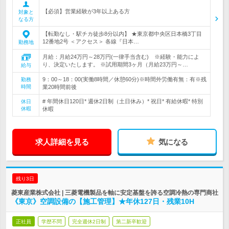
【必須】営業経験が3年以上ある方
対象と
なる方
【転勤なし・駅チカ徒歩8分以内】 ★東京都中央区日本橋3丁目
12番地2号 ＜アクセス＞ 各線『日本…
勤務地
月給：月給24万円～28万円(一律手当含む) ※経験・能力によ
り、決定いたします。 ※試用期間3ヶ月（月給23万円～…
給与
9：00～18：00(実働8時間／休憩60分)※時間外労働有無：有※残
勤務
時間
業20時間前後
# 年間休日120日* 週休2日制（土日休み）* 祝日* 有給休暇* 特別
休日
休暇
休暇
求人詳細を見る
気になる
残り3日
菱東産業株式会社 | 三菱電機製品を軸に安定基盤を誇る空調冷熱の専門商社
《東京》空調設備の【施工管理】★年休127日・残業10H
正社員
学歴不問
完全週休2日制
第二新卒歓迎