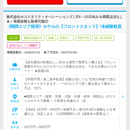
株式会社ホスピタリティオペレーションズ | 月8～10日休み＆残業ほぼなし
★／長期休暇も取得可能◎
《関西エリア採用》ホテルの【フロントスタッフ】*未経験歓迎
正社員
業種未経験OK
急募
転勤なし
学歴不問
第二新卒歓迎
女性のおしごと掲載中
情報更新日：2026/07/14
終了予定日：
2027/01/04
【会社都合の転勤なし／好きな場所で無理なく働ける】フロント
業務を中心にホテルサービス全般をお任せ。できる仕事からスタ
仕事内容
ート！ ★面接1回
【学歴不問／第二新卒歓迎】経験が浅くても“充実の研修”で安心
のスタートができます。一つのエリアで長く腰を据えて働きたい
対象と
方は、ぜひ♪
なる方
■関西エリア（滋賀・京都・大阪・兵庫・奈良・和歌山）のスマ
イルホテルで募集！ ※希望を考慮の上、決…
勤務地
【月給】18万円～40万円＋各種手当＋賞与年2回※経験などを考
慮の上、決定します。※試用期間3ヶ月（諸条件の変更はご…
給与
312万円～550万円
初年度