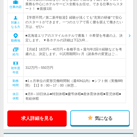
業務を中心にホテルサービス全般をお任せ。できる仕事からスタ
仕事内容
ート！ ★面接1回
【学歴不問／第二新卒歓迎】経験が浅くても“充実の研修”で安心
のスタートができます。一つのエリアで長く腰を据えて働きたい
対象と
方は、ぜひ♪
なる方
■北海道エリアのスマイルホテルで募集！ ※希望を考慮の上、決
定します。 ▼各ホテルの詳細は下記UR…
勤務地
【月給】18万円～40万円＋各種手当＋賞与年2回※経験などを考
慮の上、決定します。※試用期間3ヶ月（諸条件の変更はご…
給与
312万円～550万円
初年度
年収
■1ヵ月単位の変形労働時間制（週40h以内）■シフト例（実働8時
勤務
時間
間）【1】8：00～17：00（休憩…
■月8～10日休み■特別休暇■慶弔休暇■産休育休休暇■育児休暇■
休日
休暇
有給休暇
求人詳細を見る
気になる