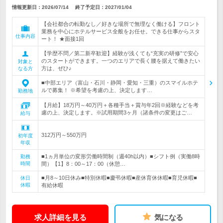
情報更新日：2026/07/14
終了予定日：
2027/01/04
【会社都合の転勤なし／好きな場所で無理なく働ける】フロント
業務を中心にホテルサービス全般をお任せ。できる仕事からスタ
仕事内容
ート！ ★面接1回
【学歴不問／第二新卒歓迎】経験が浅くても“充実の研修”で安心
のスタートができます。一つのエリアで長く腰を据えて働きたい
対象と
方は、ぜひ♪
なる方
■中部エリア（富山・石川・静岡・愛知・三重）のスマイルホテ
ルで募集！ ※希望を考慮の上、決定します…
勤務地
【月給】18万円～40万円＋各種手当＋賞与年2回※経験などを考
慮の上、決定します。※試用期間3ヶ月（諸条件の変更はご…
給与
312万円～550万円
初年度
年収
■1ヵ月単位の変形労働時間制（週40h以内）■シフト例（実働8時
勤務
時間
間）【1】8：00～17：00（休憩…
■月8～10日休み■特別休暇■慶弔休暇■産休育休休暇■育児休暇■
休日
休暇
有給休暇
求人詳細を見る
気になる