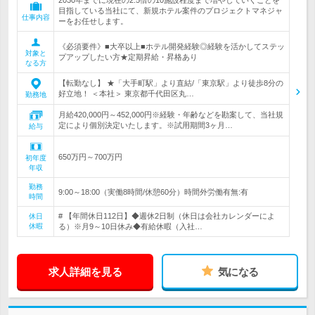
2030年までに現在の2.5倍の10施設程度まで増やしていくことを
目指している当社にて、新規ホテル案件のプロジェクトマネジャ
仕事内容
ーをお任せします。
《必須要件》■大卒以上■ホテル開発経験◎経験を活かしてステッ
対象と
プアップしたい方★定期昇給・昇格あり
なる方
【転勤なし】 ★「大手町駅」より直結/「東京駅」より徒歩8分の
好立地！ ＜本社＞ 東京都千代田区丸…
勤務地
月給420,000円～452,000円※経験・年齢などを勘案して、当社規
定により個別決定いたします。※試用期間3ヶ月…
給与
650万円～700万円
初年度
年収
勤務
9:00～18:00（実働8時間/休憩60分）時間外労働有無:有
時間
# 【年間休日112日】◆週休2日制（休日は会社カレンダーによ
休日
休暇
る）※月9～10日休み◆有給休暇（入社…
求人詳細を見る
気になる