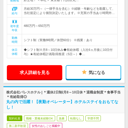
好立地！ ＜本社＞ 東京都千代田区丸…
勤務地
月給30万円～（一律手当を含む）※経験・年齢などを勘案して、
当社規定により個別決定いたします。※充実の手当あり時間外…
給与
480万円～650万円
初年度
年収
勤務
シフト制（実働8時間／休憩60分） ※残業：あり
時間
◆シフト制※月8～10日休み◆有給休暇（入社6ヵ月後に10日付
休日
休暇
与）★有給休暇計画取得推奨（5日～）◆…
求人詳細を見る
気になる
株式会社パレスホテル | ＊週休2日制/月8～10日休＊退職金制度＊食事手当
＊有給取得◎
丸の内で活躍！【夜勤オペレーター】ホテルステイをおもてな
し！
契約社員
職種・業種未経験OK
急募
転勤なし
学歴不問
第二新卒歓迎
女性のおしごと掲載中