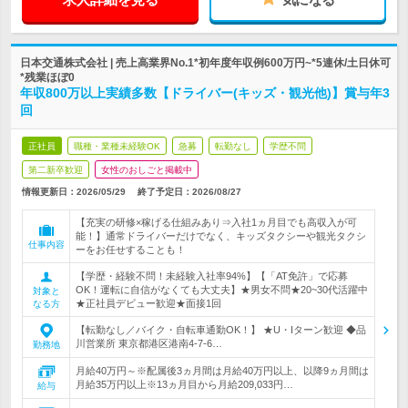
日本交通株式会社 | 売上高業界No.1*初年度年収例600万円~*5連休/土日休可
*残業ほぼ0
年収800万以上実績多数【ドライバー(キッズ・観光他)】賞与年3
回
正社員
職種・業種未経験OK
急募
転勤なし
学歴不問
第二新卒歓迎
女性のおしごと掲載中
情報更新日：2026/05/29
終了予定日：
2026/08/27
【充実の研修×稼げる仕組みあり⇒入社1ヵ月目でも高収入が可
能！】通常ドライバーだけでなく、キッズタクシーや観光タクシ
仕事内容
ーをお任せすることも！
【学歴・経験不問！未経験入社率94%】【「AT免許」で応募
OK！運転に自信がなくても大丈夫】★男女不問★20~30代活躍中
対象と
★正社員デビュー歓迎★面接1回
なる方
【転勤なし／バイク・自転車通勤OK！】 ★U・Iターン歓迎 ◆品
川営業所 東京都港区港南4-7-6…
勤務地
月給40万円～※配属後3ヵ月間は月給40万円以上、以降9ヵ月間は
月給35万円以上※13ヵ月目から月給209,033円…
給与