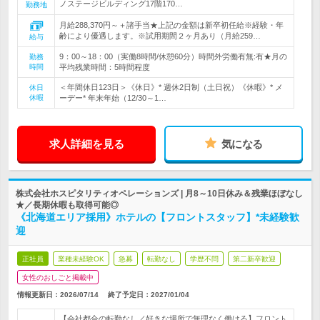
ノステージビルディング17階170…
勤務地
月給288,370円～＋諸手当★上記の金額は新卒初任給※経験・年
齢により優遇します。※試用期間２ヶ月あり（月給259…
給与
9：00～18：00（実働8時間/休憩60分）時間外労働有無:有★月の
勤務
時間
平均残業時間：5時間程度
＜年間休日123日＞《休日》* 週休2日制（土日祝）《休暇》* メ
休日
休暇
ーデー* 年末年始（12/30～1…
求人詳細を見る
気になる
株式会社ホスピタリティオペレーションズ | 月8～10日休み＆残業ほぼなし
★／長期休暇も取得可能◎
《北海道エリア採用》ホテルの【フロントスタッフ】*未経験歓
迎
正社員
業種未経験OK
急募
転勤なし
学歴不問
第二新卒歓迎
女性のおしごと掲載中
情報更新日：2026/07/14
終了予定日：
2027/01/04
【会社都合の転勤なし／好きな場所で無理なく働ける】フロント