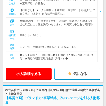
対象と
★定期昇給・昇格あり
なる方
【転勤なし】 ★「大手町駅」より直結/「東京駅」より徒歩8分の
好立地！ ＜本社＞ 東京都千代田区丸…
勤務地
月給30万円～（一律手当を含む）※経験・年齢などを勘案して、
当社規定により個別決定いたします。※充実の手当あり時間外…
給与
480万円～650万円
初年度
年収
勤務
シフト制（実働8時間／休憩60分） ※残業：あり
時間
◆シフト制※月8～10日休み◆有給休暇（入社6ヵ月後に10日付
休日
休暇
与）★有給休暇計画取得推奨（5日～）◆…
求人詳細を見る
気になる
株式会社パレスホテル | ＊週休2日制/月9～10日休＊退職金制度＊食事手当
＊有給取得◎
【経営企画】ブランド力×事業戦略。次のステージを創る人財募
集