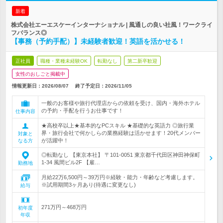
新着
株式会社エーエスケーインターナショナル | 風通しの良い社風！ワークライ
フバランス◎
【事務（予約手配）】未経験者歓迎！英語を活かせる！
正社員
職種・業種未経験OK
転勤なし
第二新卒歓迎
女性のおしごと掲載中
情報更新日：2026/08/07
終了予定日：
2026/11/05
一般のお客様や旅行代理店からの依頼を受け、国内・海外ホテル
の予約・手配を行うお仕事です！
仕事内容
★高校卒以上★基本的なPCスキル ★基礎的な英語力 ◎旅行業
界・旅行会社で何かしらの業務経験は活かせます！20代メンバー
対象と
が活躍中！
なる方
◎転勤なし 【東京本社】 〒101-0051 東京都千代田区神田神保町
1-34 風間ビル2F 【雇…
勤務地
月給22万6,500円～39万円※経験・能力・年齢など考慮します。
※試用期間3ヶ月あり(待遇に変更なし)
給与
271万円～468万円
初年度
年収