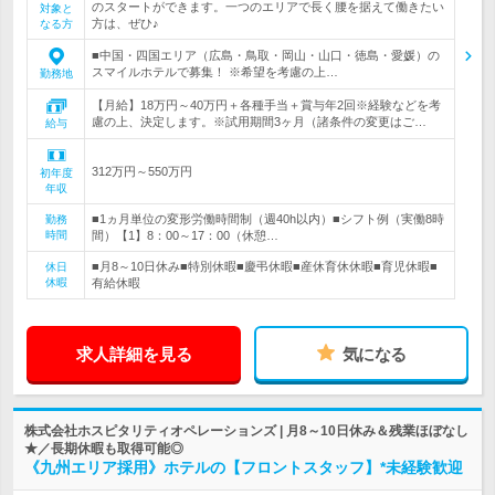
のスタートができます。一つのエリアで長く腰を据えて働きたい
対象と
方は、ぜひ♪
なる方
■中国・四国エリア（広島・鳥取・岡山・山口・徳島・愛媛）の
スマイルホテルで募集！ ※希望を考慮の上…
勤務地
【月給】18万円～40万円＋各種手当＋賞与年2回※経験などを考
慮の上、決定します。※試用期間3ヶ月（諸条件の変更はご…
給与
312万円～550万円
初年度
年収
■1ヵ月単位の変形労働時間制（週40h以内）■シフト例（実働8時
勤務
時間
間）【1】8：00～17：00（休憩…
■月8～10日休み■特別休暇■慶弔休暇■産休育休休暇■育児休暇■
休日
休暇
有給休暇
求人詳細を見る
気になる
株式会社ホスピタリティオペレーションズ | 月8～10日休み＆残業ほぼなし
★／長期休暇も取得可能◎
《九州エリア採用》ホテルの【フロントスタッフ】*未経験歓迎