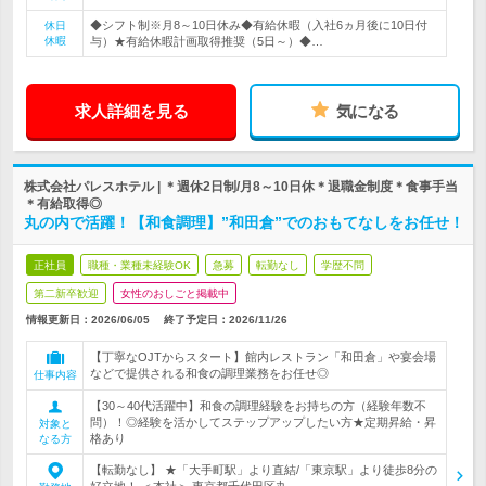
◆シフト制※月8～10日休み◆有給休暇（入社6ヵ月後に10日付
休日
休暇
与）★有給休暇計画取得推奨（5日～）◆…
求人詳細を見る
気になる
株式会社パレスホテル | ＊週休2日制/月8～10日休＊退職金制度＊食事手当
＊有給取得◎
丸の内で活躍！【和食調理】”和田倉”でのおもてなしをお任せ！
正社員
職種・業種未経験OK
急募
転勤なし
学歴不問
第二新卒歓迎
女性のおしごと掲載中
情報更新日：2026/06/05
終了予定日：
2026/11/26
【丁寧なOJTからスタート】館内レストラン「和田倉」や宴会場
などで提供される和食の調理業務をお任せ◎
仕事内容
【30～40代活躍中】和食の調理経験をお持ちの方（経験年数不
問）！◎経験を活かしてステップアップしたい方★定期昇給・昇
対象と
格あり
なる方
【転勤なし】 ★「大手町駅」より直結/「東京駅」より徒歩8分の