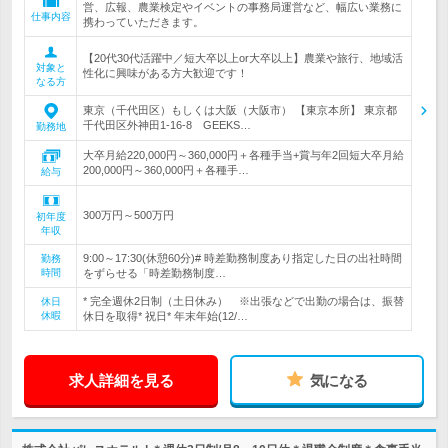
営、広報、農業検定やイベントの事務局運営など、幅広い業務に
仕事内容
携わっていただきます。
【20代30代活躍中／短大卒以上or大卒以上】農業や旅行、地域活
対象と
性化に興味がある方大歓迎です！
なる方
東京（千代田区）もしくは大阪（大阪市） 【東京本所】 東京都
千代田区外神田1-16-8 GEEKS…
勤務地
大卒月給220,000円～360,000円＋各種手当+賞与年2回短大卒月給
200,000円～360,000円＋各種手…
給与
300万円～500万円
初年度
年収
9:00～17:30(休憩60分)# 時差勤務制度あり指定した日の出社時間
勤務
時間
をずらせる「時差勤務制度…
* 完全週休2日制（土日休み） ※出張などで出勤の場合は、振替
休日
休暇
休日を取得* 祝日* 年末年始(12/…
求人詳細を見る
気になる