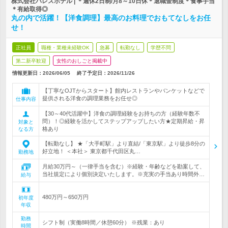
株式会社パレスホテル | ＊週休2日制/月8～10日休＊退職金制度＊食事手当
＊有給取得◎
丸の内で活躍！【洋食調理】最高のお料理でおもてなしをお任
せ！
正社員
職種・業種未経験OK
急募
転勤なし
学歴不問
第二新卒歓迎
女性のおしごと掲載中
情報更新日：2026/06/05
終了予定日：
2026/11/26
【丁寧なOJTからスタート】館内レストランやバンケットなどで
提供される洋食の調理業務をお任せ◎
仕事内容
【30～40代活躍中】洋食の調理経験をお持ちの方（経験年数不
問）！◎経験を活かしてステップアップしたい方★定期昇給・昇
対象と
格あり
なる方
【転勤なし】 ★「大手町駅」より直結/「東京駅」より徒歩8分の
好立地！ ＜本社＞ 東京都千代田区丸…
勤務地
月給30万円～（一律手当を含む）※経験・年齢などを勘案して、
当社規定により個別決定いたします。※充実の手当あり時間外…
給与
480万円～650万円
初年度
年収
勤務
シフト制（実働8時間／休憩60分） ※残業：あり
時間