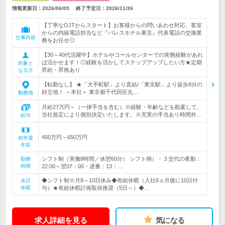
情報更新日：2026/06/05
終了予定日：
2026/11/26
【丁寧なOJTからスタート】お客様からの問いあわせ対応、客室
からの内線電話担当など『パレスホテル東京』代表電話の交換業
仕事内容
務をお任せ◎
【30～40代活躍中】ホテルやコールセンターでの実務経験があれ
ば活かせます！◎経験を活かしてステップアップしたい方★定期
対象と
昇給・昇格あり
なる方
【転勤なし】 ★「大手町駅」より直結/「東京駅」より徒歩8分の
好立地！ ＜本社＞ 東京都千代田区丸…
勤務地
月給27万円～（一律手当を含む）※経験・年齢などを勘案して、
当社規定により個別決定いたします。※充実の手当あり時間外…
給与
450万円～650万円
初年度
年収
シフト制（実働8時間／休憩60分） シフト例）・３交代の夜勤：
勤務
時間
22:00～翌07：00・遅番：13：…
◆シフト制※月8～10日休み◆有給休暇（入社6ヵ月後に10日付
休日
休暇
与）★有給休暇計画取得推奨（5日～）◆…
求人詳細を見る
気になる