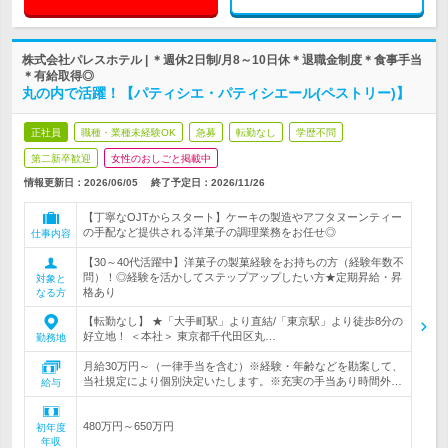
株式会社パレスホテル | ＊週休2日制/月8～10日休＊退職金制度＊食事手当
＊有給取得◎
丸の内で活躍！【パティシエ・パティシエール(ペストリー)】
正社員
職種・業種未経験OK
急募
転勤なし
学歴不問
第二新卒歓迎
女性のおしごと掲載中
情報更新日：2026/06/05
終了予定日：
2026/11/26
【丁寧なOJTからスタート】ケーキの製造やアフタヌーンティー
の手配など提供される洋菓子の調理業務をお任せ◎
仕事内容
【30～40代活躍中】洋菓子の製菓経験をお持ちの方（経験年数不
問）！◎経験を活かしてステップアップしたい方★定期昇給・昇
対象と
格あり
なる方
【転勤なし】 ★「大手町駅」より直結/「東京駅」より徒歩8分の
好立地！ ＜本社＞ 東京都千代田区丸…
勤務地
月給30万円～（一律手当を含む）※経験・年齢などを勘案して、
当社規定により個別決定いたします。※充実の手当あり時間外…
給与
480万円～650万円
初年度
年収