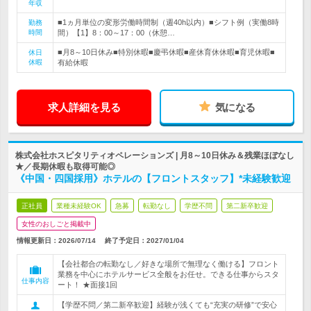
年収
■1ヵ月単位の変形労働時間制（週40h以内）■シフト例（実働8時
勤務
時間
間）【1】8：00～17：00（休憩…
■月8～10日休み■特別休暇■慶弔休暇■産休育休休暇■育児休暇■
休日
休暇
有給休暇
求人詳細を見る
気になる
株式会社ホスピタリティオペレーションズ | 月8～10日休み＆残業ほぼなし
★／長期休暇も取得可能◎
《中国・四国採用》ホテルの【フロントスタッフ】*未経験歓迎
正社員
業種未経験OK
急募
転勤なし
学歴不問
第二新卒歓迎
女性のおしごと掲載中
情報更新日：2026/07/14
終了予定日：
2027/01/04
【会社都合の転勤なし／好きな場所で無理なく働ける】フロント
業務を中心にホテルサービス全般をお任せ。できる仕事からスタ
仕事内容
ート！ ★面接1回
【学歴不問／第二新卒歓迎】経験が浅くても“充実の研修”で安心