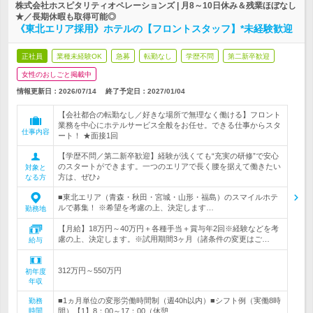
株式会社ホスピタリティオペレーションズ | 月8～10日休み＆残業ほぼなし
★／長期休暇も取得可能◎
《東北エリア採用》ホテルの【フロントスタッフ】*未経験歓迎
正社員
業種未経験OK
急募
転勤なし
学歴不問
第二新卒歓迎
女性のおしごと掲載中
情報更新日：2026/07/14
終了予定日：
2027/01/04
【会社都合の転勤なし／好きな場所で無理なく働ける】フロント
業務を中心にホテルサービス全般をお任せ。できる仕事からスタ
仕事内容
ート！ ★面接1回
【学歴不問／第二新卒歓迎】経験が浅くても“充実の研修”で安心
のスタートができます。一つのエリアで長く腰を据えて働きたい
対象と
方は、ぜひ♪
なる方
■東北エリア（青森・秋田・宮城・山形・福島）のスマイルホテ
ルで募集！ ※希望を考慮の上、決定します…
勤務地
【月給】18万円～40万円＋各種手当＋賞与年2回※経験などを考
慮の上、決定します。※試用期間3ヶ月（諸条件の変更はご…
給与
312万円～550万円
初年度
年収
■1ヵ月単位の変形労働時間制（週40h以内）■シフト例（実働8時
勤務
時間
間）【1】8：00～17：00（休憩…