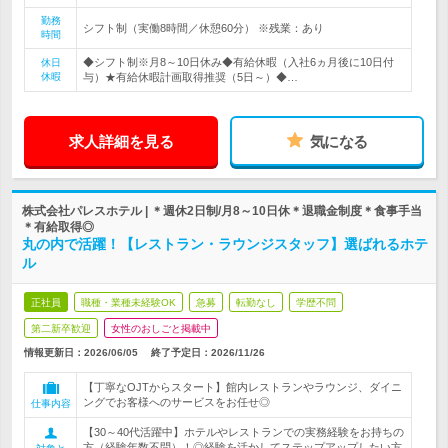
勤務
シフト制（実働8時間／休憩60分） ※残業：あり
時間
◆シフト制※月8～10日休み◆有給休暇（入社6ヵ月後に10日付
休日
休暇
与）★有給休暇計画取得推奨（5日～）◆…
求人詳細を見る
気になる
株式会社パレスホテル | ＊週休2日制/月8～10日休＊退職金制度＊食事手当
＊有給取得◎
丸の内で活躍！【レストラン・ラウンジスタッフ】選ばれるホテ
ル
正社員
職種・業種未経験OK
急募
転勤なし
学歴不問
第二新卒歓迎
女性のおしごと掲載中
情報更新日：2026/06/05
終了予定日：
2026/11/26
【丁寧なOJTからスタート】館内レストランやラウンジ、ダイニ
ングでお客様へのサービスをお任せ◎
仕事内容
【30～40代活躍中】ホテルやレストランでの実務経験をお持ちの
方（経験年数不問）！◎経験を活かしてステップアップしたい方