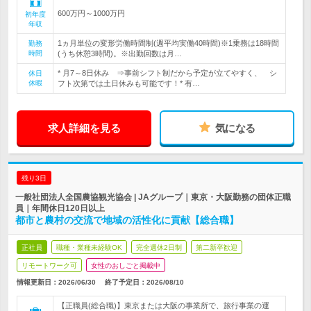
600万円～1000万円
初年度
年収
1ヵ月単位の変形労働時間制(週平均実働40時間)※1乗務は18時間
勤務
時間
(うち休憩3時間)。※出勤回数は月…
* 月7～8日休み ⇒事前シフト制だから予定が立てやすく、 シ
休日
休暇
フト次第では土日休みも可能です！* 有…
求人詳細を見る
気になる
残り3日
一般社団法人全国農協観光協会 | JAグループ｜東京・大阪勤務の団体正職
員｜年間休日120日以上
都市と農村の交流で地域の活性化に貢献【総合職】
正社員
職種・業種未経験OK
完全週休2日制
第二新卒歓迎
リモートワーク可
女性のおしごと掲載中
情報更新日：2026/06/30
終了予定日：
2026/08/10
【正職員(総合職)】東京または大阪の事業所で、旅行事業の運