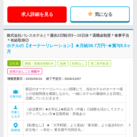
求人詳細を見る
気になる
株式会社パレスホテル | ＊週休2日制/月9～10日休＊退職金制度＊食事手当
＊有給取得◎
ホテルの【オーナーリレーション】★月給38.7万円~★賞与5.5ヶ
月
正社員
職種・業種未経験OK
急募
転勤なし
第二新卒歓迎
女性のおしごと掲載中
情報更新日：2026/06/16
終了予定日：
2026/12/07
新設のオーナーリレーション部隊にて、当社ホテルのオーナー様
との信頼関係を構築しながら、一緒にホテルの価値向上を目指し
仕事内容
活躍していただきます。
《必須要件》■大卒以上■英語力（中級）◎経験を活かしてステッ
対象と
プアップしたい方★定期昇給・昇格あり
なる方
【転勤なし】 ★「大手町駅」より直結/「東京駅」より徒歩8分の
好立地！ ＜本社＞ 東京都千代田区丸…
勤務地