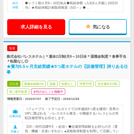
◆シフト制※月8～10日休み◆有給休暇（入社6ヵ月後に10日付
休日
休暇
与）★有給休暇計画取得推奨（5日～）◆…
求人詳細を見る
気になる
新着
株式会社パレスホテル | ＊週休2日制/月9～10日休＊退職金制度＊食事手当
＊転勤なし◎
★賞与5.5ヶ月支給実績★5つ星ホテルの【設備管理】誇りある仕
事
正社員
業種未経験OK
急募
転勤なし
学歴不問
完全週休2日制
第二新卒歓迎
女性のおしごと掲載中
情報更新日：2026/07/07
終了予定日：
2026/12/28
《フォーブス・トラベルガイドで11年連続5つ星を獲得》世界の
VIPに選ばれる「パレスホテル東京」や隣接するパレスビルの常
仕事内容
駐設備管理をお任せします。
【20～30代活躍中】＜必須＞◆設備管理経験をお持ちの方（電
気・機械・水道いずれか）●資格取得制度を利用して活躍してい
対象と