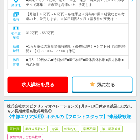
■関東エリア（茨城・栃木・埼玉・東京・神奈川）のスマイルホ
テルで募集！ ※希望を考慮の上、決定しま…
勤務地
【月給】18万円～40万円＋各種手当＋賞与年2回※経験などを考
慮の上、決定します。※試用期間3ヶ月（諸条件の変更はご…
給与
312万円～550万円
初年度
年収
■1ヵ月単位の変形労働時間制（週40h以内）■シフト例（実働8時
勤務
時間
間）【1】8：00～17：00（休憩…
■月8～10日休み■特別休暇■慶弔休暇■産休育休休暇■育児休暇■
休日
休暇
有給休暇
求人詳細を見る
気になる
株式会社ホスピタリティオペレーションズ | 月8～10日休み＆残業ほぼなし
★／長期休暇も取得可能◎
《中部エリア採用》ホテルの【フロントスタッフ】*未経験歓迎
正社員
業種未経験OK
急募
転勤なし
学歴不問
第二新卒歓迎
女性のおしごと掲載中