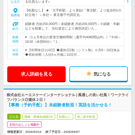
る社員もいます♪
なる方
【転勤なし】 ★「大手町駅」より直結/「東京駅」より徒歩8分の
好立地！ ＜本社＞ 東京都千代田区丸…
勤務地
経験者:月給250,000円～未経験者:月給200,000円～※経験・年齢
などを勘案して、当社規定により個別決定いた…
給与
# 《1ヵ月単位の変形労働時間制（週平均40時間以内）》* 9:00～
勤務
時間
18:00（休憩60分）* 1…
# 【年間休日114日】◆週休2日制（シフト制）※月8～10日休み
休日
休暇
◆有給休暇（入社6ヵ月後に10日付…
求人詳細を見る
気になる
株式会社エーエスケーインターナショナル | 風通しの良い社風！ワークライ
フバランス◎週休２日！
【事務（予約手配）】未経験者歓迎！英語を活かせる！
正社員
職種・業種未経験OK
転勤なし
第二新卒歓迎
女性のおしごと掲載中
情報更新日：2026/03/10
終了予定日：
2026/09/07