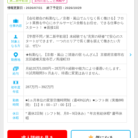
第二新卒歓迎
女性のおしごと掲載中
情報更新日：2026/07/31
終了予定日：
2026/10/29
【会社都合の転勤なし／京都・嵐山でムリなく長く働ける】フロ
ント業務を中心にホテルサービス全般をお任せ。できる仕事から
仕事内容
スタート！ ★面接1回
【学歴不問／第二新卒歓迎】未経験でも“充実の研修”で安心のス
タートができます。一つのエリアで長く腰を据えて働きたい方
対象と
は、ぜひ♪
なる方
★転勤なし 【京都・嵐山 ご清遊の宿 らんざん】 京都府京都市右
京区嵯峨天龍寺芒ノ馬場町33
勤務地
月給20万5,000円～28万円※経験や能力により優遇いたします。
※試用期間3ヶ月あり。待遇に変更はありません。
給与
287万円～392万円
初年度
年収
■1ヵ月単位の変形労働時間制（週40h以内）■シフト例（実働8時
勤務
時間
間）【1】8：00～17：00【2】…
* 週休2日制（シフト制、月8～9日休み）* 年次有給休暇* 慶弔休
休日
休暇
暇
求人詳細を見る
気になる