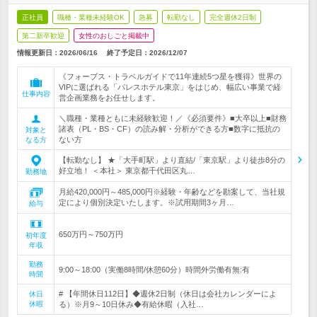
正社員
職種・業種未経験OK
急募
転勤なし
完全週休2日制
第二新卒歓迎
女性のおしごと掲載中
情報更新日：2026/06/16
終了予定日：
2026/12/07
《フォーブス・トラベルガイドで11年連続5つ星を獲得》世界の
VIPに選ばれる「パレスホテル東京」をはじめ、幅広い事業で経
仕事内容
営企画業務をお任せします。
＼職種・業種ともに未経験歓迎！／《必須要件》■大卒以上■財務
諸表（PL・BS・CF）の読み解・分析ができる方■数字に抵抗の
対象と
ない方
なる方
【転勤なし】 ★「大手町駅」より直結/「東京駅」より徒歩8分の
好立地！ ＜本社＞ 東京都千代田区丸…
勤務地
月給420,000円～485,000円※経験・年齢などを勘案して、当社規
定により個別決定いたします。※試用期間3ヶ月…
給与
650万円～750万円
初年度
年収
勤務
9:00～18:00（実働8時間/休憩60分）時間外労働有無:有
時間
# 【年間休日112日】◆週休2日制（休日は会社カレンダーによ
休日
休暇
る）※月9～10日休み◆有給休暇（入社…