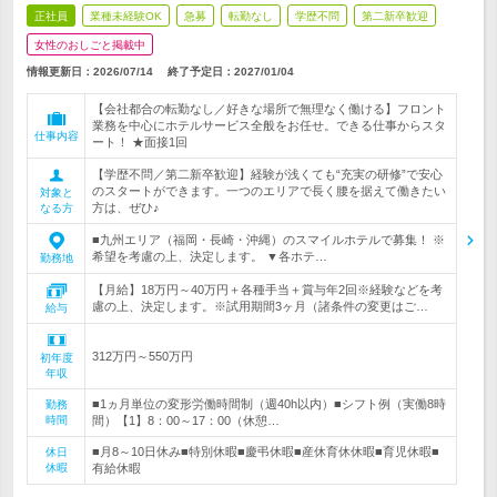
正社員
業種未経験OK
急募
転勤なし
学歴不問
第二新卒歓迎
女性のおしごと掲載中
情報更新日：2026/07/14
終了予定日：
2027/01/04
【会社都合の転勤なし／好きな場所で無理なく働ける】フロント
業務を中心にホテルサービス全般をお任せ。できる仕事からスタ
仕事内容
ート！ ★面接1回
【学歴不問／第二新卒歓迎】経験が浅くても“充実の研修”で安心
のスタートができます。一つのエリアで長く腰を据えて働きたい
対象と
方は、ぜひ♪
なる方
■九州エリア（福岡・長崎・沖縄）のスマイルホテルで募集！ ※
希望を考慮の上、決定します。 ▼各ホテ…
勤務地
【月給】18万円～40万円＋各種手当＋賞与年2回※経験などを考
慮の上、決定します。※試用期間3ヶ月（諸条件の変更はご…
給与
312万円～550万円
初年度
年収
■1ヵ月単位の変形労働時間制（週40h以内）■シフト例（実働8時
勤務
時間
間）【1】8：00～17：00（休憩…
■月8～10日休み■特別休暇■慶弔休暇■産休育休休暇■育児休暇■
休日
休暇
有給休暇