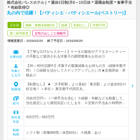
株式会社パレスホテル | ＊週休2日制/月8～10日休＊退職金制度＊食事手当
＊有給取得◎
丸の内で活躍！【パティシエ・パティシエール(ペストリー)】
正社員
職種・業種未経験OK
急募
転勤なし
学歴不問
第二新卒歓迎
女性のおしごと掲載中
情報更新日：2026/02/20
終了予定日：
2026/08/20
【丁寧なOJTからスタート】ケーキの製造やアフタヌーンティー
の手配など提供される洋菓子の調理業務をお任せ◎
仕事内容
【30～40代活躍中】洋菓子の製菓経験をお持ちの方（経験年数不
問）！◎経験を活かしてステップアップしたい方★定期昇給・昇
対象と
格あり
なる方
【転勤なし】 ★「大手町駅」より直結/「東京駅」より徒歩8分の
好立地！ ＜本社＞ 東京都千代田区丸…
勤務地
月給25万円～（一律手当を含む）※経験・年齢などを勘案して、
当社規定により個別決定いたします。※充実の手当あり時間外…
給与
420万円～650万円
初年度
年収
勤務
シフト制（実働8時間／休憩60分） ※残業：あり
時間