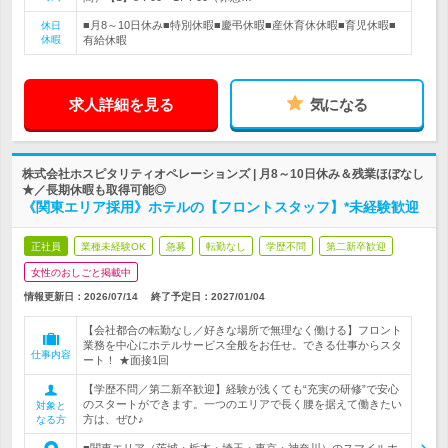
■月8～10日休み■特別休暇■慶弔休暇■産休育休休暇■育児休暇■
休日
休暇
有給休暇
求人詳細を見る
気になる
株式会社ホスピタリティオペレーションズ | 月8～10日休み＆残業ほぼなし
★／長期休暇も取得可能◎
《関東エリア採用》ホテルの【フロントスタッフ】*未経験歓迎
正社員
業種未経験OK
急募
転勤なし
学歴不問
第二新卒歓迎
女性のおしごと掲載中
情報更新日：2026/07/14
終了予定日：
2027/01/04
【会社都合の転勤なし／好きな場所で無理なく働ける】フロント
業務を中心にホテルサービス全般をお任せ。できる仕事からスタ
仕事内容
ート！ ★面接1回
【学歴不問／第二新卒歓迎】経験が浅くても“充実の研修”で安心
のスタートができます。一つのエリアで長く腰を据えて働きたい
対象と
方は、ぜひ♪
なる方