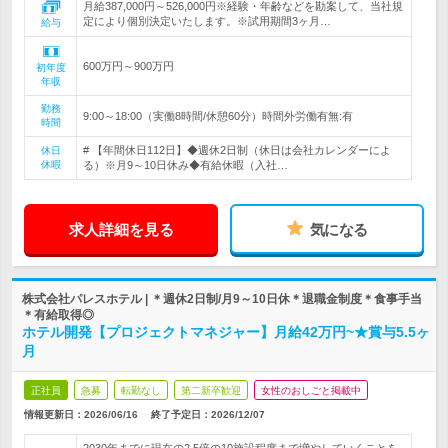
月給387,000円～526,000円※経験・年齢などを勘案して、当社規
定により個別決定いたします。※試用期間3ヶ月…
給与
600万円～900万円
初年度
年収
勤務
9:00～18:00（実働8時間/休憩60分）時間外労働有無:有
時間
# 【年間休日112日】◆週休2日制（休日は会社カレンダーによ
休日
休暇
る）※月9～10日休み◆有給休暇（入社…
求人詳細を見る
気になる
株式会社パレスホテル | ＊週休2日制/月9～10日休＊退職金制度＊食事手当
＊有給取得◎
ホテル開発【プロジェクトマネジャー】月給42万円~★賞与5.5ヶ
月
正社員
急募
転勤なし
第二新卒歓迎
女性のおしごと掲載中
情報更新日：2026/06/16
終了予定日：
2026/12/07