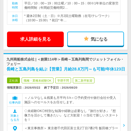
平日／10：00～19：00土曜／10：00～15：00※1年単位の変形労
勤務
時間
働時間制（年間総労働時間2…
* 週休2日制（土・日）※月2回土曜勤務（在宅/テレワーク）
休日
休暇
（10:00～15:00）* 祝日* 年…
求人詳細を見る
気になる
九州商船株式会社 | ＜創業114年＞長崎～五島列島間でジェットフォイル・
フェリー
長崎と五島列島を結ぶ【営業】月給28.8万円～も可能/年休123日
正社員
職種・業種未経験OK
学歴不問
第二新卒歓迎
情報更新日：2026/05/22
終了予定日：
2026/08/20
＜ノルマなし＆残業も月平均５h＞◎予約受付や旅行会社や受入
施設へのセールスをお任せします。
仕事内容
◇未経験OK◎特別な知識や経験は必要なし『旅行が好き』『想
像力を活かして働きたい』 など大歓迎！☆当社で新しいスタート
対象と
を！
なる方
＜東京事務所＞ 東京都千代田区富士見2丁目7番2号 飯田橋プラー