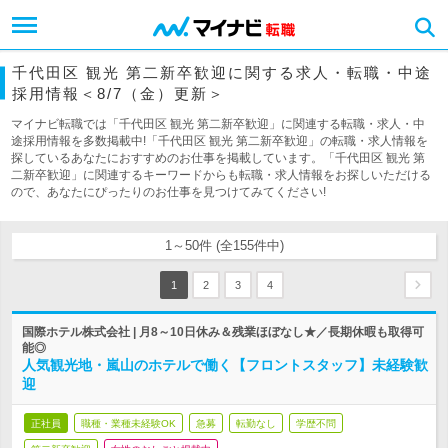
千代田区 観光 第二新卒歓迎に関する求人・転職・中途
採用情報＜8/7（金）更新＞
マイナビ転職では「千代田区 観光 第二新卒歓迎」に関連する転職・求人・中
途採用情報を多数掲載中!「千代田区 観光 第二新卒歓迎」の転職・求人情報を
探しているあなたにおすすめのお仕事を掲載しています。「千代田区 観光 第
二新卒歓迎」に関連するキーワードからも転職・求人情報をお探しいただける
ので、あなたにぴったりのお仕事を見つけてみてください!
1～50件 (全155件中)
1
2
3
4
国際ホテル株式会社 | 月8～10日休み＆残業ほぼなし★／長期休暇も取得可
能◎
人気観光地・嵐山のホテルで働く【フロントスタッフ】未経験歓
迎
正社員
職種・業種未経験OK
急募
転勤なし
学歴不問