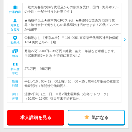
一般のお客様や旅行代理店からの依頼を受け、国内・海外ホテル
の予約・手配を行うお仕事です！
仕事内容
★高校卒以上★基本的なPCスキル ★基礎的な英語力 ◎旅行業
界・旅行会社で何かしらの業務経験は活かせます！20代メンバー
対象と
が活躍中！
なる方
◎転勤なし 【東京本社】 〒101-0051 東京都千代田区神田神保町
1-34 風間ビル2F 【雇…
勤務地
月給22万6,500円～39万円※経験・能力・年齢など考慮します。
※試用期間3ヶ月あり(待遇に変更なし)
給与
271万円～468万円
初年度
年収
平日／10：00～19：00土曜／10：00～15：00※1年単位の変形労
勤務
時間
働時間制（年間総労働時間2…
週休2日制（土・日）※月2回土曜勤務（在宅/テレワーク）
休日
休暇
（10:00～15:00）祝日年末年始有給休…
求人詳細を見る
気になる