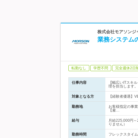
株式会社モアソンジャ
業務システム
転勤なし
学歴不問
完全週休2日
仕事内容
【幅広いITスキ
理を担当します。
対象となる方
【経験者優遇】VB
勤務地
お客様指定の事業
【雇…
給与
月給225,000
りません）
勤務時間
フレックスタイム制