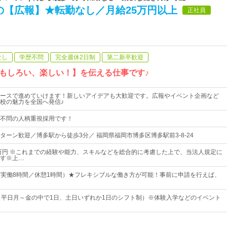
の【広報】★転勤なし／月給25万円以上
正社員
なし
学歴不問
完全週休2日制
第二新卒歓迎
おもしろい、楽しい！】を伝える仕事です♪
ースで進めていけます！新しいアイデアも大歓迎です。広報やイベント企画など
校の魅力を全国へ発信♪
不問の人柄重視採用です！
ターン歓迎／博多駅から徒歩3分／ 福岡県福岡市博多区博多駅前3-8-24
5万円 ※これまでの経験や能力、スキルなどを総合的に考慮した上で、当法人規定に
す※上…
00（実働8時間／休憩1時間）★フレキシブルな働き方が可能！事前に申請を行えば、
（平日月～金の中で1日、土日いずれか1日のシフト制）※体験入学などのイベント