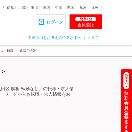
甲信越
北陸
東海
関西
中国
四国
九州
海外
簡単1分
ログイン
会員登録
中途採用をお考えの企業さまへ
ヘルプ
求人・転職・中途採用情報
新＞
田区 解析 転勤なし」の転職・求人情
キーワードからも転職・求人情報をお