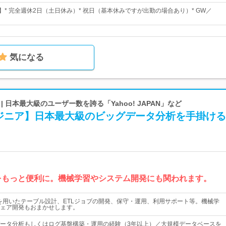
】* 完全週休2日（土日休み）* 祝日（基本休みですが出勤の場合あり）* GW／
気になる
 | 日本最大級のユーザー数を誇る「Yahoo! JAPAN」など
ジニア】日本最大級のビッグデータ分析を手掛ける
ーをもっと便利に。機械学習やシステム開発にも関われます。
を用いたテーブル設計、ETLジョブの開発、保守・運用、利用サポート等。機械学
ェア開発もおまかせします。
ータ分析もしくはログ基盤構築・運用の経験（3年以上）／大規模データベースを