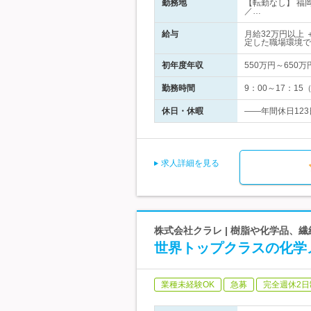
勤務地
【転勤なし】 福
／…
給与
月給32万円以上
定した職場環境で
初年度年収
550万円～650万
勤務時間
9：00～17：1
休日・休暇
――年間休日123
求人詳細を見る
株式会社クラレ | 樹脂や化学品、
世界トップクラスの化学
業種未経験OK
急募
完全週休2日