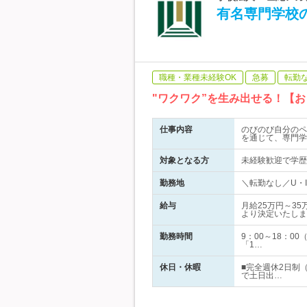
有名専門学校
職種・業種未経験OK
急募
転勤
"ワクワク”を生み出せる！【
仕事内容
のびのび自分のペ
を通じて、専門学
対象となる方
未経験歓迎で学歴
勤務地
＼転勤なし／U・I
給与
月給25万円～3
より決定いたしま
勤務時間
9：00～18：
「1…
休日・休暇
■完全週休2日制
で土日出…