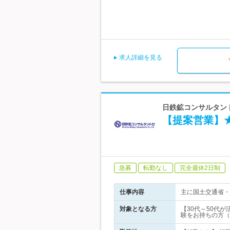
求人詳細を見る
日鉄鉱コンサルタント
【提案営業】★
急募
転勤なし
完全週休2日制
仕事内容
主に国土交通省・
対象となる方
【30代～50代
験をお持ちの方（