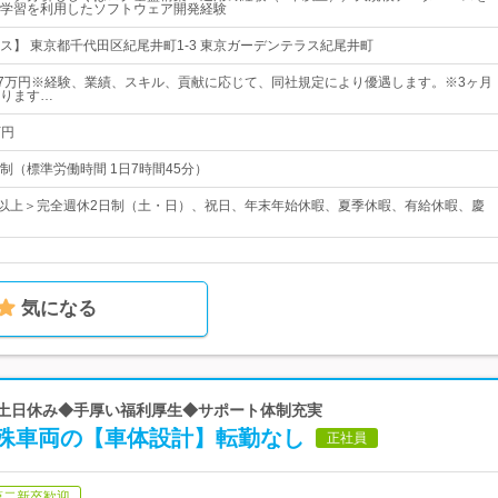
学習を利用したソフトウェア開発経験
ス】 東京都千代田区紀尾井町1-3 東京ガーデンテラス紀尾井町
57万円※経験、業績、スキル、貢献に応じて、同社規定により優遇します。※3ヶ月
ります…
万円
制（標準労働時間 1日7時間45分）
日以上＞完全週休2日制（土・日）、祝日、年末年始休暇、夏季休暇、有給休暇、慶
気になる
ぼ土日休み◆手厚い福利厚生◆サポート体制充実
殊車両の【車体設計】転勤なし
正社員
第二新卒歓迎