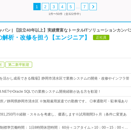
…
1
2
3
4
5
7
1件〜50件（全322件中）
パン | 【設立40年以上】実績豊富なトータルITソリューションカンパ
の解析・改修を担う【エンジニア】
正社員
制
第二新卒歓迎
ルを活かし成長できる職場】静岡市清水区で業務システムの開発・改修やインフラ管
.NETやOracle SQLでの業務システム開発経験がある方を歓迎！
所／静岡県静岡市清水区 ※無期雇用派遣での勤務です。 ◎車通勤可・駐車場あり
円～281,250円※経験・スキルを考慮し、優遇します※試用期間3ヶ月（条件に変更あ
標準労働時間： 1日8時間休憩時間： 60分＜コアタイム＞10：00～15：00＜…