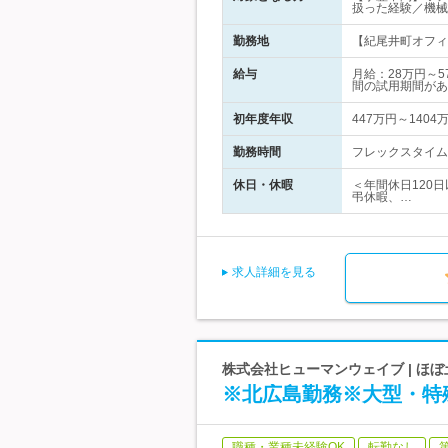
扱った経験／機械
勤務地
【紀尾井町オフィ
給与
月給：28万円～
間の試用期間があ
初年度年収
447万円～1404
勤務時間
フレックスタイム
休日・休暇
＜年間休日120
弔休暇、…
求人詳細を見る
株式会社ヒューマンウェイブ | ほ
※北広島勤務※大型・特
職種・業種未経験OK
転勤なし