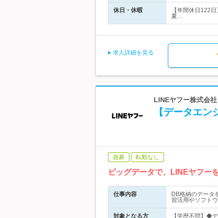
休日・休暇
【年間休日122日
夏…
求人詳細を見る
LINEヤフー株式会社
【データエン
急募
転勤なし
ビッグデータで、LINEヤフ
仕事内容
DB格納のデータ
習活用やソフトウ
対象となる方
【学歴不問】◆デ