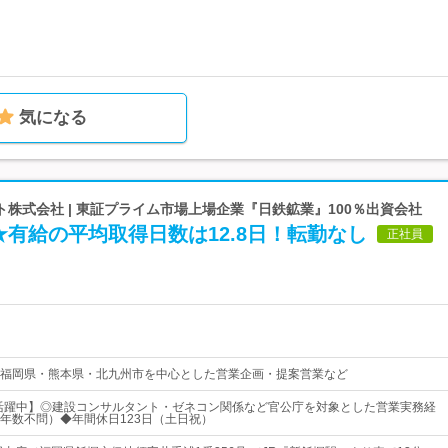
気になる
株式会社 | 東証プライム市場上場企業『日鉄鉱業』100％出資会社
有給の平均取得日数は12.8日！転勤なし
正社員
福岡県・熊本県・北九州市を中心とした営業企画・提案営業など
が活躍中】◎建設コンサルタント・ゼネコン関係など官公庁を対象とした営業実務経
年数不問）◆年間休日123日（土日祝）