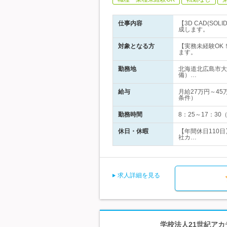
仕事内容
【3D CAD(S
成します。
対象となる方
【実務未経験OK
ます。
勤務地
北海道北広島市大
備）…
給与
月給27万円～4
条件）
勤務時間
8：25～17：3
休日・休暇
【年間休日110
社カ…
求人詳細を見る
学校法人21世紀アカ