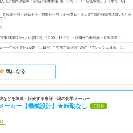
岡支店／福岡県飯塚市伊岐須字井手浦1番356号 （JR『新飯塚駅』より車で13分
 ＋ 各種諸手当※通勤手当・時間外手当は全額支給※直近3年間の離職者ほぼ0名と安
す※…
円
5（実働7時間15分／休憩時間／12:00～13:00）※時間外労働有無：有※残業…
日――* 完全週休2日制（土日祝）* 年末年始休暇* GW* リフレッシュ休暇（7…
気になる
繊維などを製造・販売する東証上場の化学メーカー
メーカー【機械設計】★転勤なし
正社員
制