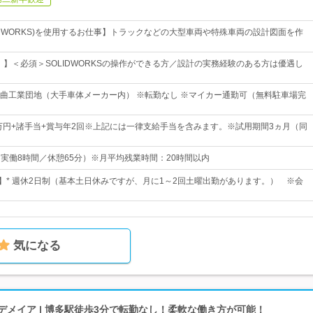
OLIDWORKS)を使用するお仕事】トラックなどの大型車両や特殊車両の設計図面を作
！】＜必須＞SOLIDWORKSの操作ができる方／設計の実務経験のある方は優遇し
曲工業団地（大手車体メーカー内） ※転勤なし ※マイカー通勤可（無料駐車場完
5万円+諸手当+賞与年2回※上記には一律支給手当を含みます。※試用期間3ヵ月（同
0（実働8時間／休憩65分）※月平均残業時間：20時間以内
日】* 週休2日制（基本土日休みですが、月に1～2回土曜出勤があります。） ※会
気になる
デメイア | 博多駅徒歩3分で転勤なし！柔軟な働き方が可能！