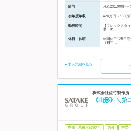
給与
月給231,000円
初年度年収
420万円～530万
勤務時間
【フレックスタイ
帯：9:…
休日・休暇
年間休日125日
（初年…
求人詳細を見る
株式会社佐竹製作所 
《山形》＼第
職種・業種未経験OK
急募
学歴