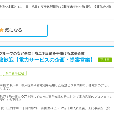
完全週休2日制（土・日・祝日）夏季休暇日数：3日年末年始休暇日数：5日有給休暇
気になる
商グループの安定基盤！省エネ設備を手掛ける成長企業
験歓迎【電力サービスの企画・提案営業】
正社員
第二新卒歓迎
可能エネルギー導入提案や蓄電池を活用した新規ビジネス開拓、発電所のアセッ
します。
歓迎！数年間のOJTを通して徐々に専門知識を身に付けて電力営業のプロフェッシ
要件＞大卒以上
千代田区内幸町二丁目2番2号 富国生命ビル12階 【雇入れ直後】上記事業所 【変