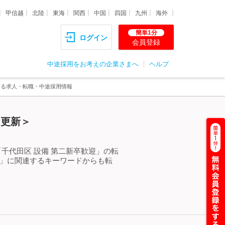
甲信越
北陸
東海
関西
中国
四国
九州
海外
簡単1分
ログイン
会員登録
中途採用をお考えの企業さまへ
ヘルプ
する求人・転職・中途採用情報
）更新＞
千代田区 設備 第二新卒歓迎」の転
迎」に関連するキーワードからも転