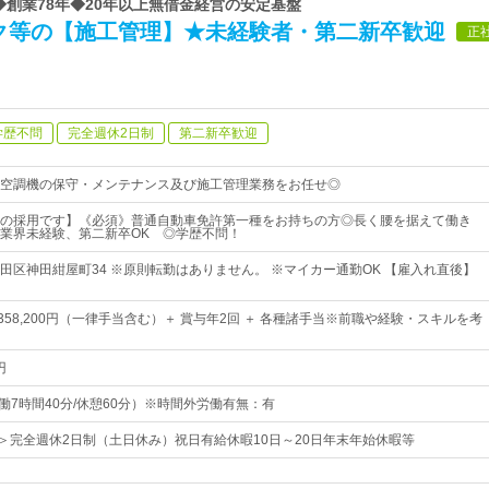
 ◆創業78年◆20年以上無借金経営の安定基盤
ク等の【施工管理】★未経験者・第二新卒歓迎
正
学歴不問
完全週休2日制
第二新卒歓迎
空調機の保守・メンテナンス及び施工管理業務をお任せ◎
の採用です】《必須》普通自動車免許第一種をお持ちの方◎長く腰を据えて働き
業界未経験、第二新卒OK ◎学歴不問！
田区神田紺屋町34 ※原則転勤はありません。 ※マイカー通勤OK 【雇入れ直後】
円～358,200円（一律手当含む）＋ 賞与年2回 ＋ 各種諸手当※前職や経験・スキルを考
円
 （実働7時間40分/休憩60分）※時間外労働有無：有
日＞完全週休2日制（土日休み）祝日有給休暇10日～20日年末年始休暇等