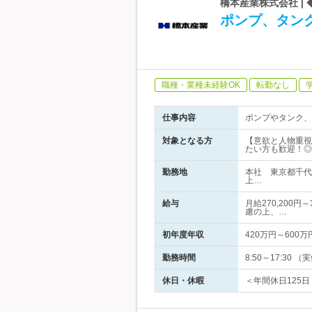
橋本産業株式会社 |
ポンプ、タン
職種・業種未経験OK
転勤なし
仕事内容
ポンプやタンク、
対象となる方
【意欲と人物重視
たい方も歓迎！◎
勤務地
本社 東京都千代
上…
給与
月給270,200
慮の上、…
初年度年収
420万円～600万
勤務時間
8:50～17:30
休日・休暇
＜年間休日125