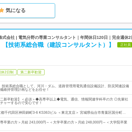
気になる
式会社 | 電気分野の専業コンサルタント｜年間休日120日｜完全週休2
！【技術系総合職（建設コンサルタント）】
正社員
週休2日制
第二新卒歓迎
》技術系総合職として、河川・ダム、道路管理用電気通信設備設計、防災関連設備
備維持管理計画などをお任せ！
二新卒歓迎】＜必須＞◆高専卒以上◆電気、通信、情報関連学科卒の方 ◎先輩社
チャーするので安心です！
都千代田区神田錦町3-6 KS363ビル ＜東北支店＞ 宮城県仙台市青葉区国分町…
卒業の方＞月給 243,000円～＜大学卒業の方＞月給 248,000円～＜大学院卒業