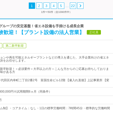
…
1
2
3
4
5
22
1件〜50件（全1090件中）
商グループの安定基盤！省エネ設備を手掛ける成長企業
験歓迎！【プラント設備の法人営業】
正社員
第二新卒歓迎
ョンや再生可能エネルギープラントなどの導入を通じた、大手企業向けの省エネ
決をお任せします。
新卒歓迎！＜必須要件＞大卒以上の方＜こんな方からのご応募お待ちしておりま
味がある方
千代田区内幸町二丁目2番2号 富国生命ビル12階 【雇入れ直後】上記事業所 【変
～300,000円※試用期間6ヵ月（同条件）
円
ム制】・コアタイム：なし・1日の標準労働時間：7時間45分・標準的な労働時間