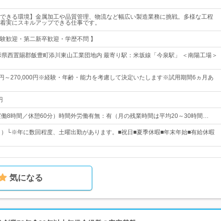
できる環境】金属加工や品質管理、物流など幅広い製造業務に挑戦。多様な工程
着実にスキルアップできる仕事です。
験歓迎・第二新卒歓迎・学歴不問 】
形県西置賜郡飯豊町添川東山工業団地内 最寄り駅：米坂線「今泉駅」 ＜南陽工場＞
00円～270,000円※経験・年齢・能力を考慮して決定いたします※試用期間6ヵ月あ
円
00（実働8時間／休憩60分）時間外労働有無：有（月の残業時間は平均20～30時間…
日）└※年に数回程度、土曜出勤があります。■祝日■夏季休暇■年末年始■有給休暇
気になる