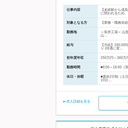
仕事内容
【未経験から成長
に関われるため、
対象となる方
【業種・職種未経
勤務地
＜長井工場＞ 山
山…
給与
【月給】180,0
り (待遇に変…
初年度年収
250万円～380万
勤務時間
■9:00～18:
休日・休暇
■週休2日制（土
10日…
求人詳細を見る