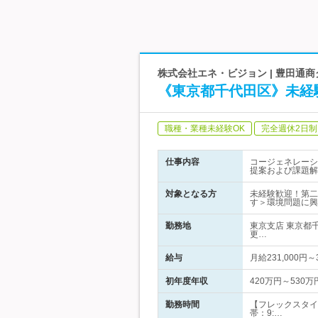
株式会社エネ・ビジョン | 豊田通
《東京都千代田区》未経
職種・業種未経験OK
完全週休2日制
仕事内容
コージェネレーシ
提案および課題解
対象となる方
未経験歓迎！第二
す＞環境問題に興
勤務地
東京支店 東京都
更…
給与
月給231,000円
初年度年収
420万円～530万
勤務時間
【フレックスタイ
帯：9:…