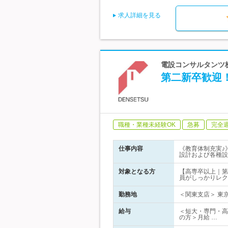
求人詳細を見る
電設コンサルタンツ株
第二新卒歓迎
職種・業種未経験OK
急募
完全
仕事内容
《教育体制充実♪
設計および各種設
対象となる方
【高専卒以上｜第
員がしっかりレク
勤務地
＜関東支店＞ 東京
給与
＜短大・専門・高専
の方＞月給 …