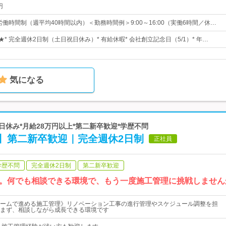
円
労働時間制（週平均40時間以内）＜勤務時間例＞9:00～16:00（実働6時間／休…
★* 完全週休2日制（土日祝日休み）* 有給休暇* 会社創立記念日（5/1）* 年…
気になる
土日休み*月給28万円以上*第二新卒歓迎*学歴不問
】第二新卒歓迎｜完全週休2日制
正社員
学歴不問
完全週休2日制
第二新卒歓迎
。何でも相談できる環境で、もう一度施工管理に挑戦しません
ームで進める施工管理》リノベーション工事の進行管理やスケジュール調整を担
まず、相談しながら成長できる環境です