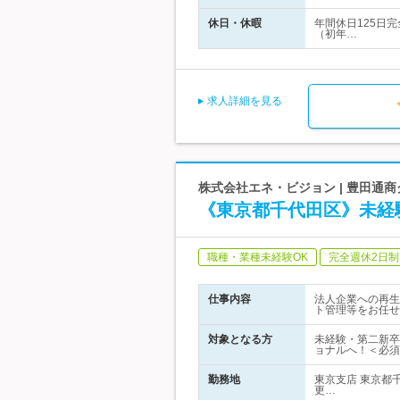
休日・休暇
年間休日125日
（初年…
求人詳細を見る
株式会社エネ・ビジョン | 豊田通
《東京都千代田区》未経
職種・業種未経験OK
完全週休2日制
仕事内容
法人企業への再生
ト管理等をお任せ
対象となる方
未経験・第二新卒
ョナルへ！＜必須
勤務地
東京支店 東京都
更…